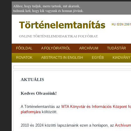
Ahhoz, hogy tudjuk, merre tartunk, mit akarunk,
tudnunk kell, hogy kik vagyunk és honnan jövünk.
ONLINE TÖRTÉNELEMDIDAKTIKAI FOLYÓIRAT.
FŐOLDAL
A FOLYÓIRATRÓL
ARCHÍVUM
TUDÁSTÁR
ROVATOK
ABSTRACTS IN ENGLISH
EGYÉB
KIADVÁNY
AKTUÁLIS
Kedves Olvasóink!
A Történelemtanítás az
MTA Könyvtár és Információs Központ fol
platformjára
költözött.
2010 és 2024 közötti lapszámaink ezen a honlapon, az
Archívu