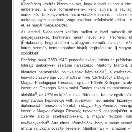
Klebelsberg
kézírás bizonyítja azt, hogy e levél eljutott a cím
emberéhez, a levél forrásértékének kellő súlyára is rávilág
nemzetközi tankönyvrevízió hazai vonatkozásainak minden moz
tankönyvügyet negatívan, vagy pozitívan befolyásoló kritika – 
et, és magát
Klebelsberg
et.
Az eredeti
Klebelsberg
kézírás mellett a levél második old
megjegyzéseket, konkrétan három nevet jelöl:
Pechány
,
M
(Érdekesség, hogy e három széljegyen szereplő nevet nem
Kle
három személy bemutatásához hívjuk segítségül az Új Magyar 
szócikkeit!
Pechány
Adolf
(1859-1942) pedagógusként, íróként és publicistak
földrajz tankönyvek szerzője (társszerző: Mártonfy Márton),
7
hivatalos nemzetiségi politikájának képviselője
, a csehszlov
beavatott szakértője volt.
Madzsar
Imre (1878-1946)
a Magyar 
Magyar Paedagogiai Társaság tagja, az Eötvös Kollégium szak
között az Országos Közoktatási Tanács titkára és tankönyvüg
8
alelnöke
, az
1924
-es középiskolai történelem tanterv egyik elők
meghatározó képviselője volt. A
Horváth
név minden bizonny
diplomáciatörténész nevére utal, a
Magyar Egyetemközi Iroda
ig
között a
Magyar
Külügyi Társaság
ügyvezető igazgatójaként, 
Szemle
alapító szerkesztőjeként, a magyar revíziós külp
9
tevékenykedett
. Arra nincs információnk, hogy e három személ
írhatta rá
Domanovszky
levelére. Mindhárman – láthatóan –