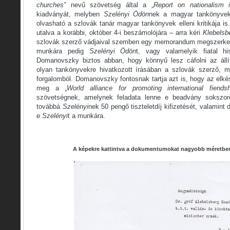
churches”
nevű szövetség által a „
Report on nationalism i
kiadványát, melyben
Szelényi
Ödön
nek a magyar tankönyvekr
olvasható a szlovák tanár magyar tankönyvek elleni kritikája is
utalva a korábbi, október 4-i beszámolójára – arra kéri
Klebelsb
szlovák szerző vádjaival szemben egy memorandum megszerkes
munkára pedig
Szelényi Ödön
t, vagy valamelyik fiatal his
Domanovszky biztos abban, hogy könnyű lesz cáfolni az állí
olyan tankönyvekre hivatkozott írásában a szlovák szerző, m
forgalomból. Domanovszky fontosnak tartja azt is, hogy az elk
meg a „
World alliance for promoting international fiend
szövetségnek, amelynek feladata lenne e beadvány sokszor
továbbá
Szelényi
nek 50 pengő tiszteletdíj kifizetését, valamint d
e
Szelényi
t a munkára.
A képekre kattintva a dokumentumokat nagyobb méretben 