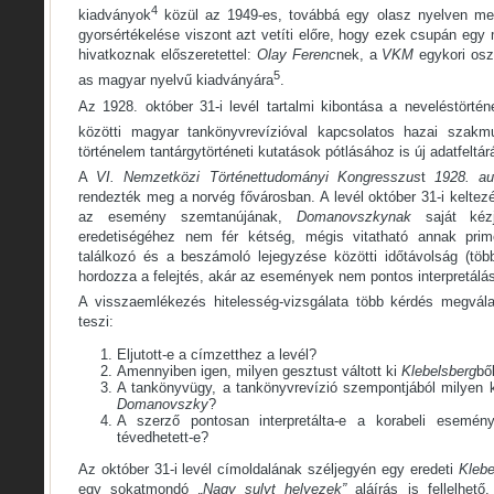
4
kiadványok
közül az 1949-es, továbbá egy olasz nyelven me
gyorsértékelése viszont azt vetíti előre, hogy ezek csupán eg
hivatkoznak előszeretettel:
Olay
Ferenc
nek, a
VKM
egykori osz
5
as magyar nyelvű kiadványára
.
Az 1928. október 31-i levél tartalmi kibontása a neveléstörtén
közötti magyar tankönyvrevízióval kapcsolatos hazai szakm
történelem tantárgytörténeti kutatások pótlásához is új adatfeltár
A
VI. Nemzetközi Történettudományi Kongresszus
t
1928. a
rendezték meg a norvég fővárosban. A levél október 31-i keltez
az esemény szemtanújának,
Domanovszkynak
saját kézj
eredetiségéhez nem fér kétség, mégis vitatható annak primé
találkozó és a beszámoló lejegyzése közötti időtávolság (tö
hordozza a felejtés, akár az események nem pontos interpretálás
A visszaemlékezés hitelesség-vizsgálata több kérdés megvál
teszi:
Eljutott-e a címzetthez a levél?
Amennyiben igen, milyen gesztust váltott ki
Klebelsberg
bő
A tankönyvügy, a tankönyvrevízió szempontjából milyen 
Domanovszky
?
A szerző pontosan interpretálta-e a korabeli esemény
tévedhetett-e?
Az október 31-i levél címoldalának széljegyén egy eredeti
Klebe
egy sokatmondó
„Nagy sulyt helyezek”
aláírás is fellelhető