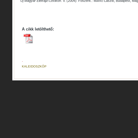
Új Magyar Életrajzi Lexikon
. V. (2004): Főszerk.:
Markó
László, Budapest, Mag
A cikk letölthető:
.
KALEIDOSZKÓP