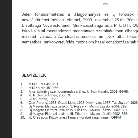
***
Jelen forrásismertetés a „Hagyományos és új források 
neveléstörténet-írásban” címmel, 2009. november 25-én Pécs
Bizottsága Neveléstörténeti Munkabizottsága és a PTE BTK Ok
Iskolája által megrendezett tudományos szemináriumon elhangz
rövidített változata. Az előadás eredeti címe: „Kézirattári forrá
nemzetközi tankönyvrevíziós mozgalom hazai vonatkozásainak v
JEGYZETEK
1.
MTAKK Ms 4519/61.
2.
MTAKK Ms 4519/56.
3.
A forráskritika szempontrendszeréhez ld.
Kéri
Katalin, 2001, 64-68.
4.
ld. F.
Dárdai
Ágnes, 2006. 9.
5.
Olay
Ferenc, 1933.
6.
Olay
Ferenc, 1933;
Dezső
Lipót, 1928;
Nagy
Iván, 1937;
Tas
József, 1928
7.
Új Magyar Életrajzi Lexikon V. Főszerk.:
Markó
László, 2004. 212.
8.
Új Magyar Életrajzi Lexikon IV. Főszerk.:
Markó
László, 2002. 387.
9.
Új Magyar Életrajzi Lexikon III. Főszerk.:
Markó
László, 2002. 375.
10.
ld. Országos Közoktatási Tanács korabeli iratanyagait, OPKM