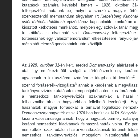
kutatások számára kevésbé ismert – 1928. október 31
felterjesztést mutatunk be, melyet a szerző a magyar történ
szerkesztendő memorandum tárgyában írt
Klebelsberg Kunó
na
oslói történésztalálkozó
epizódjához kapcsolódik: konkrétan a
kiosztott kétkötetes munkához, melyben egy szlovák tanár magy
írt kritikája is olvasható volt.
Domanovszky
felterjeszté
történésznek egy válaszmemorandum elkészítésére irányuló java
másolatát elemző gondolataink után közöljük.
Az
1928. október 31
-én kelt, eredeti
Domanovszky
aláírással el
utal, így emlékeztetőül szolgál a történésznek egy korább
2
ugyancsak a kultusztárca számára e tárgyban írt levelére
.
3
szerinti forrásérték-vizsgálata
annak a kérdésnek a megválaszol
tankönyvrevíziós kutatások szempontjából autentikus forrásnak t
a nemzetközi tankönyvrevíziós szakmunkák a hazai ta
felhasználhatták-e a hagyatékban fellelhető levele(ke)t. Eg
használtak magyar forrásokat a témával foglalkozó nemze
Domanovszky
-hagyaték csak
1976
-ban került az
MTA Könyvtár K
kicsi a valószínűsége annak, hogy a hagyaték bármely iratanyagá
korábbi nemzetközi kiadványok felhasználhatták volna. Ez per
nemzetközi szakirodalom hazai vonatkozásainak történeti feldol
nemzetközi tankönyvrevíziós mozgalom historiográfiai a