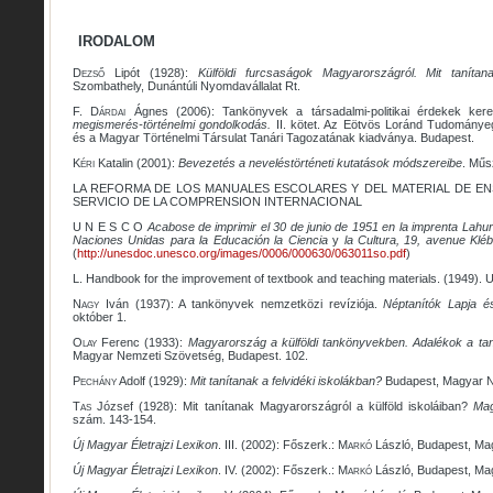
IRODALOM
Dezső
Lipót (1928):
Külföldi furcsaságok Magyarországról. Mit tanítan
Szombathely, Dunántúli Nyomdavállalat Rt.
F.
Dárdai
Ágnes (2006): Tankönyvek a társadalmi-politikai érdekek kere
megismerés-történelmi gondolkodás.
II. kötet. Az Eötvös Loránd Tudomány
és a Magyar Történelmi Társulat Tanári Tagozatának kiadványa. Budapest.
Kéri
Katalin (2001):
Bevezetés a neveléstörténeti kutatások módszereibe
. Műs
LA REFORMA DE LOS MANUALES ESCOLARES Y DEL MATERIAL DE E
SERVICIO DE LA COMPRENSION INTERNACIONAL
U N E S C O
Acabose de imprimir el 30 de junio de 1951 en la imprenta Lahur
Naciones Unidas para la Educación la Ciencia
y
la Cultura
, 19, avenue Kléb
(
http://unesdoc.unesco.org/images/0006/000630/063011so.pdf
)
L. Handbook for the improvement of textbook and teaching materials. (1949).
Nagy
Iván (1937): A tankönyvek nemzetközi revíziója.
Néptanítók Lapja é
október 1.
Olay
Ferenc (1933):
Magyarország a külföldi tankönyvekben. Adalékok a ta
Magyar Nemzeti Szövetség, Budapest. 102.
Pechány
Adolf (1929):
Mit tanítanak a felvidéki iskolákban?
Budapest, Magyar N
Tas
József (1928): Mit tanítanak Magyarországról a külföld iskoláiban?
Mag
szám. 143-154.
Új Magyar Életrajzi Lexikon
. III. (2002): Főszerk.:
Markó
László, Budapest, Ma
Új Magyar Életrajzi Lexikon
. IV. (2002): Főszerk.:
Markó
László, Budapest, Ma