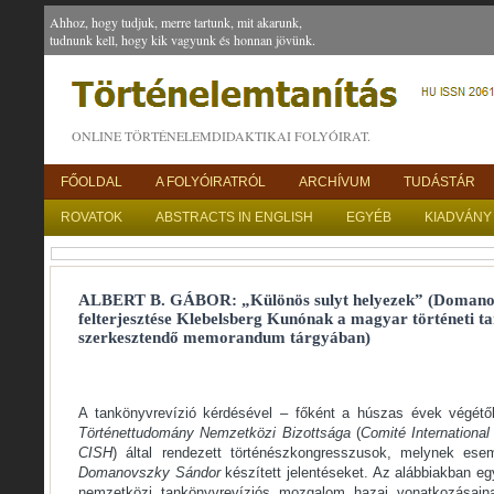
Ahhoz, hogy tudjuk, merre tartunk, mit akarunk,
tudnunk kell, hogy kik vagyunk és honnan jövünk.
ONLINE TÖRTÉNELEMDIDAKTIKAI FOLYÓIRAT.
FŐOLDAL
A FOLYÓIRATRÓL
ARCHÍVUM
TUDÁSTÁR
ROVATOK
ABSTRACTS IN ENGLISH
EGYÉB
KIADVÁNY
ALBERT B. GÁBOR: „Különös sulyt helyezek” (Domano
felterjesztése Klebelsberg Kunónak a magyar történeti t
szerkesztendő memorandum tárgyában)
A tankönyvrevízió kérdésével – főként a húszas évek végétől
Történettudomány Nemzetközi Bizottsága
(
Comité Internationa
CISH
) által rendezett történészkongresszusok, melynek esem
Domanovszky Sándor
készített jelentéseket. Az alábbiakban egy
nemzetközi tankönyvrevíziós mozgalom hazai vonatkozásaina