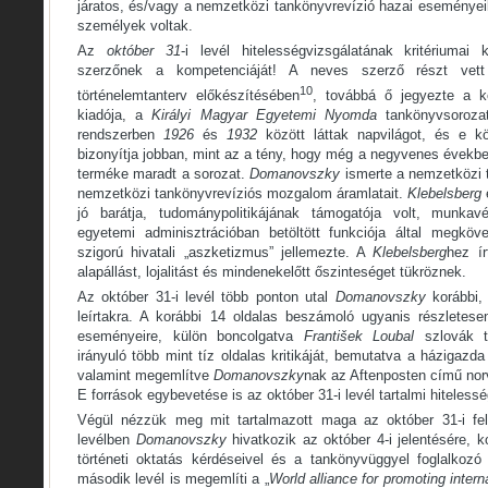
járatos, és/vagy a nemzetközi tankönyvrevízió hazai eseményeib
személyek voltak.
Az
október 31
-i levél hitelességvizsgálatának kritérium
szerzőnek a kompetenciáját! A neves szerző részt ve
10
történelemtanterv előkészítésében
, továbbá ő jegyezte a k
kiadója, a
Királyi Magyar Egyetemi Nyomda
tankönyvsorozat
rendszerben
1926
és
1932
között láttak napvilágot, és e 
bizonyítja jobban, mint az a tény, hogy még a negyvenes évekbe
terméke maradt a sorozat.
Domanovszky
ismerte a nemzetközi t
nemzetközi tankönyvrevíziós mozgalom áramlatait.
Klebelsberg
jó barátja, tudománypolitikájának támogatója volt, munk
egyetemi adminisztrációban betöltött funkciója által megköv
szigorú hivatali „aszketizmus” jellemezte. A
Klebelsberg
hez í
alapállást, lojalitást és mindenekelőtt őszinteséget tükröznek.
Az október 31-i levél több ponton utal
Domanovszky
korábbi, 
leírtakra. A korábbi 14 oldalas beszámoló ugyanis részletesen
eseményeire, külön boncolgatva
František
Loubal
szlovák t
irányuló több mint tíz oldalas kritikáját, bemutatva a házigazd
valamint megemlítve
Domanovszky
nak az Aftenposten című norv
E források egybevetése is az október 31-i levél tartalmi hitelesség
Végül nézzük meg mit tartalmazott maga az október 31-i fe
levélben
Domanovszky
hivatkozik az október 4-i jelentésére, 
történeti oktatás kérdéseivel és a tankönyvüggyel foglalkozó
második levél is megemlíti a „
World alliance for promoting intern