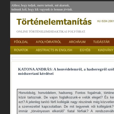
Ahhoz, hogy tudjuk, merre tartunk, mit akarunk,
tudnunk kell, hogy kik vagyunk és honnan jövünk.
ONLINE TÖRTÉNELEMDIDAKTIKAI FOLYÓIRAT.
FŐOLDAL
A FOLYÓIRATRÓL
ARCHÍVUM
TUDÁSTÁR
ROVATOK
ABSTRACTS IN ENGLISH
EGYÉB
KIADVÁNY
KATONA ANDRÁS: A honvédelemről, a hadseregről szóló
módszertani kérdései
Honvédség, honvédelem, hadsereg. Fontos fogalmak, történe
közé tartoznak. De vajon foglalkozunk-e velük eleget? És ke
ezt? A jelenleg tanító férfi kollégák nagy részének még közvetle
a szervezettel kapcsolatban. De mit tegyenek női kollégáink
immár „törvényesen elkerülő” fiatal férfiak? A rendszervá