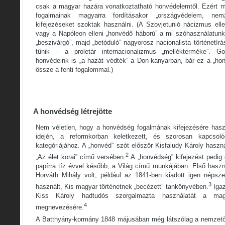
csak a magyar hazára vonatkoztatható honvédelemtől. Ezért m
fogalmainak magyarra fordításakor „országvédelem, nem
kifejezéseket szoktak használni. (A Szovjetunió nácizmus ell
vagy a Napóleon elleni „honvédő háború” a mi szóhasználatun
„beszivárgó”, majd „betóduló” nagyorosz nacionalista történetír
tűnik – a proletár internacionalizmus „mellékterméke”. G
honvédeink is „a hazát védték” a Don-kanyarban, bár ez a „h
össze a fenti fogalommal.)
A honvédség létrejötte
Nem véletlen, hogy a honvédség fogalmának kifejezésére hasz
idején, a reformkorban keletkezett, és szorosan kapcso
kategóriájához. A „honvéd” szót először Kisfaludy Károly haszn
2
„Az élet korai” című versében.
A „honvédség” kifejezést pedig 
papírra tíz évvel később, a Világ című munkájában. Első használ
Horváth Mihály volt, például az 1841-ben kiadott igen népsze
3
használt, Kis magyar történetnek „becézett” tankönyvében.
Igaz
Kiss Károly hadtudós szorgalmazta használatát a mag
4
megnevezésére.
A Batthyány-kormány 1848 májusában még látszólag a nemzetőr