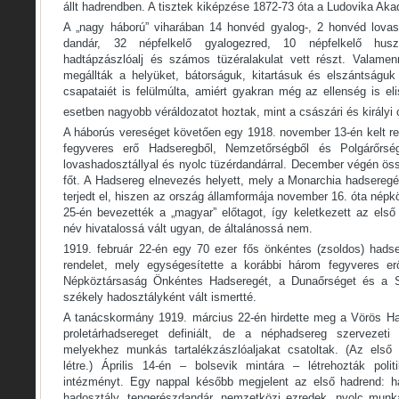
állt hadrendben. A tisztek kiképzése 1872-73 óta a Ludovika Aka
A „nagy háború” viharában 14 honvéd gyalog-, 2 honvéd lovas
dandár, 32 népfelkelő gyalogezred, 10 népfelkelő huszá
hadtápzászlóalj és számos tüzéralakulat vett részt. Valamen
megállták a helyüket, bátorságuk, kitartásuk és elszántságu
csapataiét is felülmúlta, amiért gyakran még az ellenség is e
esetben nagyobb véráldozatot hoztak, mint a császári és királyi
A háborús vereséget követően egy 1918. november 13-én kelt re
fegyveres erő Hadseregből, Nemzetőrségből és Polgárőrségb
lovashadosztállyal és nyolc tüzérdandárral. December végén ös
főt. A Hadsereg elnevezés helyett, mely a Monarchia hadseregé
terjedt el, hiszen az ország államformája november 16. óta népk
25-én bevezették a „magyar” előtagot, így keletkezett az el
név hivatalossá vált ugyan, de általánossá nem.
1919. február 22-én egy 70 ezer fős önkéntes (zsoldos) hadser
rendelet, mely egységesítette a korábbi három fegyveres er
Népköztársaság Önkéntes Hadseregét, a Dunaőrséget és a S
székely hadosztályként vált ismertté.
A tanácskormány 1919. március 22-én hirdette meg a Vörös H
proletárhadsereget definiált, de a néphadsereg szervezeti 
melyekhez munkás tartalékzászlóaljakat csatoltak. (Az első 
létre.) Április 14-én – bolsevik mintára – létrehozták polit
intézményt. Egy nappal később megjelent az első hadrend: ha
hadosztály, tengerészdandár, nemzetközi ezredek, nyolc munk