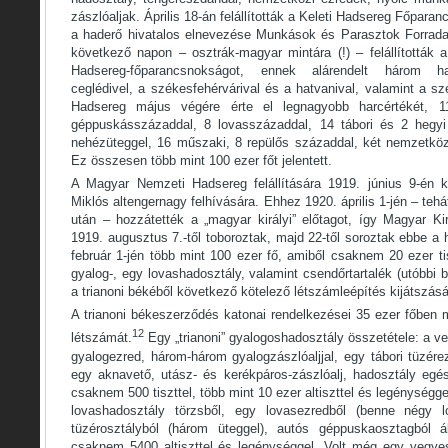
zászlóaljak. Április 18-án felállították a Keleti Hadsereg Főpar
a haderő hivatalos elnevezése Munkások és Parasztok Forrada
következő napon – osztrák-magyar mintára (!) – felállították 
Hadsereg-főparancsnokságot, ennek alárendelt három ha
ceglédivel, a székesfehérvárival és a hatvanival, valamint a sz
Hadsereg május végére érte el legnagyobb harcértékét, 115
géppuskásszázaddal, 8 lovasszázaddal, 14 tábori és 2 hegyi
nehézüteggel, 16 műszaki, 8 repülős századdal, két nemzetkö
Ez összesen több mint 100 ezer főt jelentett.
A Magyar Nemzeti Hadsereg felállítására 1919. június 9-én k
Miklós altengernagy felhívására. Ehhez 1920. április 1-jén – te
után – hozzátették a „magyar királyi” előtagot, így Magyar Ki
1919. augusztus 7.-től toboroztak, majd 22-től soroztak ebbe 
február 1-jén több mint 100 ezer fő, amiből csaknem 20 ezer tis
gyalog-, egy lovashadosztály, valamint csendőrtartalék (utóbbi be
a trianoni békéből következő kötelező létszámleépítés kijátszásá
A trianoni békeszerződés katonai rendelkezései 35 ezer főben
12
létszámát.
Egy „trianoni” gyalogoshadosztály összetétele: a ve
gyalogezred, három-három gyalogzászlóaljjal, egy tábori tüzér
egy aknavető, utász- és kerékpáros-zászlóalj, hadosztály egé
csaknem 500 tiszttel, több mint 10 ezer altiszttel és legénységg
lovashadosztály törzsből, egy lovasezredből (benne négy l
tüzérosztályból (három üteggel), autós géppuskaosztagból ál
csaknem 5400 altiszttel és legénységgel. Volt még egy vegyes