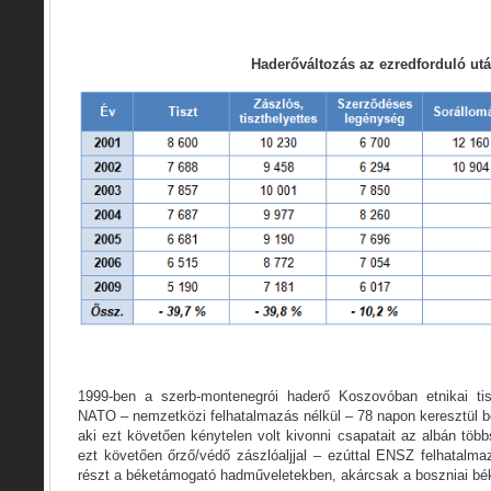
Haderőváltozás az ezredforduló ut
1999-ben a szerb-montenegrói haderő Koszovóban etnikai tis
NATO – nemzetközi felhatalmazás nélkül – 78 napon keresztül b
aki ezt követően kénytelen volt kivonni csapatait az albán tö
ezt követően őrző/védő zászlóaljjal – ezúttal ENSZ felhatalmaz
részt a béketámogató hadműveletekben, akárcsak a boszniai bé