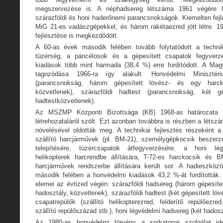
megszervezése is. A néphadsereg létszáma 1961 végére 84
szárazföldi és honi haderőnemi parancsnokságok. Kiemelten fejl
MiG 21-es vadászgépekkel, és három rakétaezred jött létre. 19
fejlesztése is megkezdődött.
A 60-as évek második felében tovább folytatódott a technik
tüzérség, a páncélosok és a gépesített csapatok fegyverze
kiadások több mint harmada (38,4 %) erre fordítódott. A Mag
tagozódása 1966-ra így alakult: Honvédelmi Minisztéri
(parancsnokság, három gépesített lövész- és egy harcko
közvetlenek), szárazföldi hadtest (parancsnokság, két gép
hadtestközvetlenek).
Az MSZMP Központi Bizottsága (KB) 1968-as határozata k
létrehozataláról szólt. Ezt azonban továbbra is részben a lét
növelésével oldották meg. A technikai fejlesztés részeként 
szállító harcjárművek (pl. BM-21), személygépkocsik beszerz
telepítésére, tüzércsapatok átfegyverzésére, a honi lég
helikopterek harcrendbe állítására, T-72-es harckocsik és B
harcjárművek rendszerbe állítására került sor. A hadieszköz
második felében a honvédelmi kiadások 43,2 %-át fordították.
elemei az évtized végén: szárazföldi hadsereg (három gépesíte
hadosztály, közvetlenek), szárazföldi hadtest (két gépesített lö
csapatrepülők (szállító helikopterezred, felderítő repülőezred,
szállító repülőszázad stb.), honi légvédelmi hadsereg (két hadosz
Az 1980-as honvédelmi törvény a sorkatonai szolgálat id