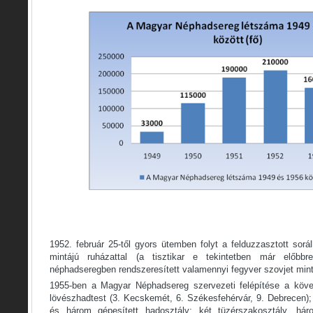
1952. február 25-től gyors ütemben folyt a felduzzasztott sorá
mintájú ruházattal (a tisztikar e tekintetben már előbbr
néphadseregben rendszeresített valamennyi fegyver szovjet mintá
1955-ben a Magyar Néphadsereg szervezeti felépítése a köve
lövészhadtest (3. Kecskemét, 6. Székesfehérvár, 9. Debrecen);
és három gépesített hadosztály; két tüzérszakosztály, hár