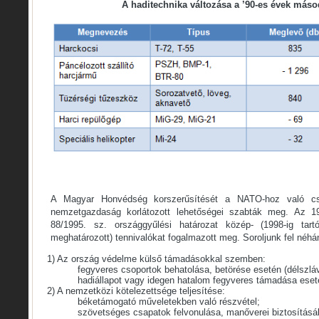
A haditechnika változása a ’90-es évek máso
A Magyar Honvédség korszerűsítését a NATO-hoz való c
nemzetgazdaság korlátozott lehetőségei szabták meg. Az 199
88/1995. sz. országgyűlési határozat közép- (1998-ig tart
meghatározott) tennivalókat fogalmazott meg. Soroljunk fel néhán
1) Az ország védelme külső támadásokkal szemben:
fegyveres csoportok behatolása, betörése esetén (délszláv
hadiállapot vagy idegen hatalom fegyveres támadása eset
2) A nemzetközi kötelezettsége teljesítése:
béketámogató műveletekben való részvétel;
szövetséges csapatok felvonulása, manőverei biztosításáb