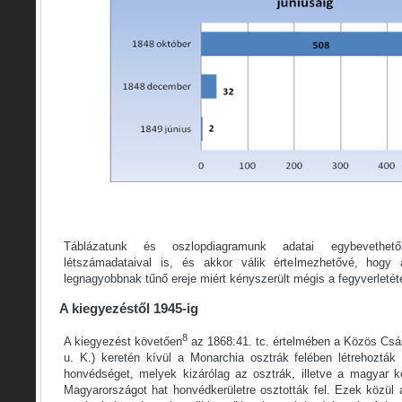
Táblázatunk és oszlopdiagramunk adatai egybevethe
létszámadataival is, és akkor válik értelmezhetővé, hog
legnagyobbnak tűnő ereje miért kényszerült mégis a fegyverletéte
A kiegyezéstől 1945-ig
8
A kiegyezést követően
az 1868:41. tc. értelmében a Közös Csás
u. K.) keretén kívül a Monarchia osztrák felében létrehoztá
honvédséget, melyek kizárólag az osztrák, illetve a magyar k
Magyarországot hat honvédkerületre osztották fel. Ezek közül 