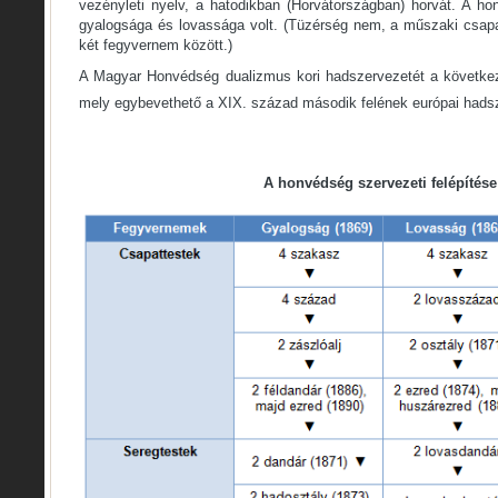
vezényleti nyelv, a hatodikban (Horvátországban) horvát. A 
gyalogsága és lovassága volt. (Tüzérség nem, a műszaki csapa
két fegyvernem között.)
A Magyar Honvédség dualizmus kori hadszervezetét a következ
mely egybevethető a XIX. század második felének európai hadsze
A honvédség szervezeti felépítése