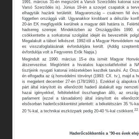
1991. március 31-én megszűnt a Varsói Szerződés katonai szer
Varsó Szerződés is). Június 19-én a szovjet csapatok a terv
elhagyták hazánk területét. Magyarország – csaknem fél évs
független országgá vált. Ugyanakkor kirobbant a délszláv konf
20-án EK megfigyelők kerülnek a magyar déli határra is. Felér
hadsereg szerepe. Mindeközben az Országgyűlés 1990. o
csökkentette a sorkatonai szolgálat idejét és bevezették polgá
Megalakult a tábori lelkészet. 1992-től a Magyar Honvédelem n
es visszafoglalásának évfordulójára került. (Addig szepte
évfordulója volt a Fegyveres Erők Napja.)
Megindult az 1990. március 15-e óta ismét Magyar Honvé
átszervezése. Megtörtént a hivatalos kapcsolatfelvétel a N
tisztjeink nyugati katonai intézetekben kezdtek tanulni. Az Or
én elfogadta az új honvédelmi törvényt (1993: CX. tv.), majd a 
is megjelent december 27-én (178/1993.). Ezekkel új alapokra 
párt által irányított és ellenőrzött haderő átalakult egy nemze
hazai igényekkel, feltételekkel összhangban álló, az ország
parlament (ezzel a társadalom) által irányított és ellenőrz
elsősorban haderőcsökkentést jelentett: a békelétszám 35 %-ka
22
20 %-kal, a technikai eszközpark pedig 20-40 %-kal csökkent.
Haderőcsökkentés a ’90-es évek elej