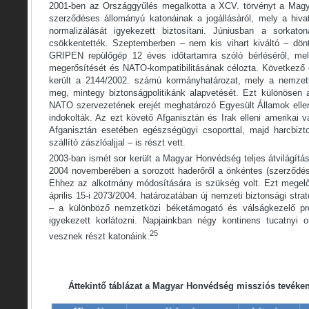
2001-ben az Országgyűlés megalkotta a XCV. törvényt a Mag
szerződéses állományú katonáinak a jogállásáról, mely a hiv
normalizálását igyekezett biztosítani. Júniusban a sorkaton
csökkentették. Szeptemberben – nem kis vihart kiváltó – dön
GRIPEN repülőgép 12 éves időtartamra szóló bérléséről, me
megerősítését és NATO-kompatibilitásának célozta. Következő
került a 2144/2002. számú kormányhatározat, mely a nemzetbi
meg, mintegy biztonságpolitikánk alapvetését. Ezt különösen
NATO szervezetének erejét meghatározó Egyesült Államok ellen
indokolták. Az ezt követő Afganisztán és Irak elleni amerikai
Afganisztán esetében egészségügyi csoporttal, majd harcbizto
szállító zászlóaljjal – is részt vett.
2003-ban ismét sor került a Magyar Honvédség teljes átvilágítás
2004 novemberében a sorozott haderőről a önkéntes (szerződése
Ehhez az alkotmány módosítására is szükség volt. Ezt megel
április 15-i 2073/2004. határozatában új nemzeti biztonsági stra
– a különböző nemzetközi béketámogató és válságkezelő pro
igyekezett korlátozni. Napjainkban négy kontinens tucatnyi 
25
vesznek részt katonáink.
Áttekintő táblázat a Magyar Honvédség missziós tevéke