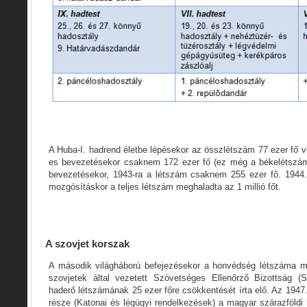
A Huba-I. hadrend életbe lépésekor az összlétszám 77 ezer fő vo
es bevezetésekor csaknem 172 ezer fő (ez még a békelétszám)
bevezetésekor, 1943-ra a létszám csaknem 255 ezer fő. 1944.
mozgósításkor a teljes létszám meghaladta az 1 millió főt.
A szovjet korszak
A második világháború befejezésekor a honvédség létszáma min
szovjetek által vezetett Szövetséges Ellenőrző Bizottság 
haderő létszámának 25 ezer főre csökkentését írta elő. Az 1947. f
része (Katonai és légügyi rendelkezések) a magyar szárazföldi