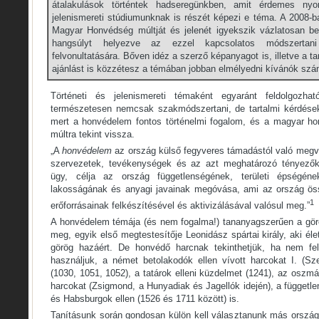
átalakulások történtek hadseregünkben, amit érdemes nyo
jelenismereti stúdiumunknak is részét képezi e téma. A 2008-ba
Magyar Honvédség múltját és jelenét igyekszik vázlatosan be
hangsúlyt helyezve az ezzel kapcsolatos módszertan
felvonultatására. Bőven idéz a szerző képanyagot is, illetve a 
ajánlást is közzétesz a témában jobban elmélyedni kívánók szá
Történeti és jelenismereti témaként egyaránt feldolgozha
természetesen nemcsak szakmódszertani, de tartalmi kérdésekrő
mert a honvédelem fontos történelmi fogalom, és a magyar h
múltra tekint vissza.
„A
honvédelem
az ország külső fegyveres támadástól való megv
szervezetek, tevékenységek és az azt meghatározó tényező
ügy, célja az ország függetlenségének, területi épségéne
lakosságának és anyagi javainak megóvása, ami az ország öss
1
erőforrásainak felkészítésével és aktivizálásával valósul meg.”
A honvédelem témája (és nem fogalma!) tananyagszerűen a görö
meg, egyik első megtestesítője Leonidász spártai király, aki él
görög hazáért. De honvédő harcnak tekinthetjük, ha nem felt
használjuk, a német betolakodók ellen vívott harcokat I. (Sze
(1030, 1051, 1052), a tatárok elleni küzdelmet (1241), az oszm
harcokat (Zsigmond, a Hunyadiak és Jagellók idején), a függetl
és Habsburgok ellen (1526 és 1711 között) is.
Tanításunk során gondosan külön kell választanunk más orszá