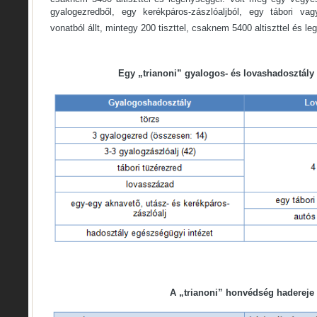
gyalogezredből, egy kerékpáros-zászlóaljból, egy tábori vag
vonatból állt, mintegy 200 tiszttel, csaknem 5400 altiszttel és l
Egy „trianoni” gyalogos- és lovashadosztály 
A „trianoni” honvédség hadereje