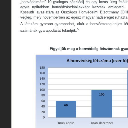
„honvédelmére” 10 gyalogos zászlóalj és egy lovas üteg feláll
egyre nyíltabban honvédzászlóaljakként kezdtek emlegetni.
Kossuth javaslatára az Országos Honvédelmi Bizottmány (OHB)
végleg, mely novemberben az egész magyar hadsereget ruházta 
A létszám gyorsan gyarapodott, akár a honvédsereg teljes lé
5
számának gyarapodását tekintjük.
Figyeljük meg a honvédség létszámnak gya