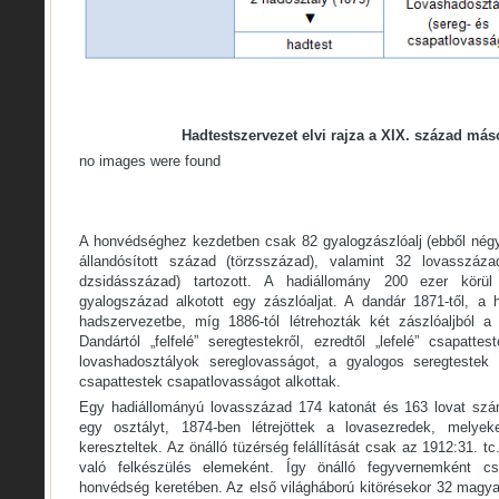
Hadtestszervezet elvi rajza a XIX. század más
no images were found
A honvédséghez kezdetben csak 82 gyalogzászlóalj (ebből négy
állandósított század (törzsszázad), valamint 32 lovasszáz
dzsidásszázad) tartozott. A hadiállomány 200 ezer körü
gyalogszázad alkotott egy zászlóaljat. A dandár 1871-től, a h
hadszervezetbe, míg 1886-tól létrehozták két zászlóaljból a f
Dandártól „felfelé” seregtestekről, ezredtől „lefelé” csapatte
lovashadosztályok sereglovasságot, a gyalogos seregtestek 
csapattestek csapatlovasságot alkottak.
Egy hadiállományú lovasszázad 174 katonát és 163 lovat számlá
egy osztályt, 1874-ben létrejöttek a lovasezredek, melyek
kereszteltek. Az önálló tüzérség felállítását csak az 1912:31. tc
való felkészülés elemeként. Így önálló fegyvernemként c
honvédség keretében. Az első világháború kitörésekor 32 magya