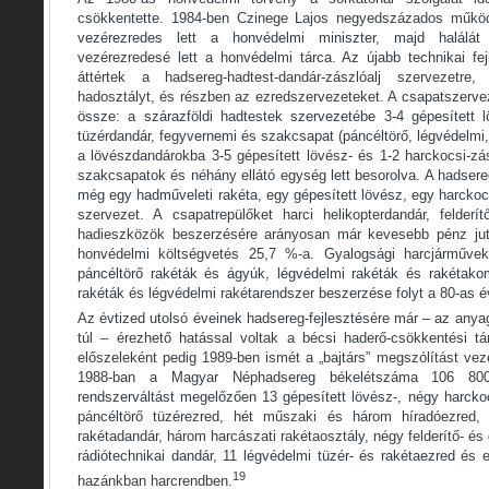
csökkentette. 1984-ben Czinege Lajos negyedszázados működ
vezérezredes lett a honvédelmi miniszter, majd halálát
vezérezredesé lett a honvédelmi tárca. Az újabb technikai fe
áttértek a hadsereg-hadtest-dandár-zászlóalj szervezetre
hadosztályt, és részben az ezredszervezeteket. A csapatszerve
össze: a szárazföldi hadtestek szervezetébe 3-4 gépesített l
tüzérdandár, fegyvernemi és szakcsapat (páncéltörő, légvédelmi, 
a lövészdandárokba 3-5 gépesített lövész- és 1-2 harckocsi-zás
szakcsapatok és néhány ellátó egység lett besorolva. A hadsere
még egy hadműveleti rakéta, egy gépesített lövész, egy harckocs
szervezet. A csapatrepülőket harci helikopterdandár, felder
hadieszközök beszerzésére arányosan már kevesebb pénz jut
honvédelmi költségvetés 25,7 %-a. Gyalogsági harcjárművek
páncéltörő rakéták és ágyúk, légvédelmi rakéták és rakétako
rakéták és légvédelmi rakétarendszer beszerzése folyt a 80-as 
Az évtized utolsó éveinek hadsereg-fejlesztésére már – az any
túl – érezhető hatással voltak a bécsi haderő-csökkentési tá
előszeleként pedig 1989-ben ismét a „bajtárs” megszólítást veze
1988-ban a Magyar Néphadsereg békelétszáma 106 800
rendszerváltást megelőzően 13 gépesített lövész-, négy harcko
páncéltörő tüzérezred, hét műszaki és három híradóezred, 
rakétadandár, három harcászati rakétaosztály, négy felderítő- é
rádiótechnikai dandár, 11 légvédelmi tüzér- és rakétaezred és e
19
hazánkban harcrendben.