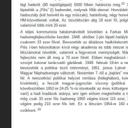
15
légi haderőt (90 repülőgéppel) 5000 főben határozta meg.
1
léptették a „Pilis” (I) hadrendet, melynek főbb elemei: Honvéde
hadosztály (két honvéd és egy műszaki), határőrség, négy honv
HM-közvetlenek voltak. Az összlétszám alig 18 ezer fő, polgá
valamivel több mint 20 ezer.
A teljes kommunista hatalomátvételt követően a Farkas Mih
hadseregfejlesztésbe kezdett. 1948. október 1-jén lépett hatályb
csaknem 33 ezer fővel. Bevezették az általános hadkötelezet
Pilis I-ben felsoroltakon kívül négy akadémia és több intézet i
létszámokat növelték, valamint a fegyverzet mennyiségét. Már
fejlesztés nem áll meg a 70 ezer főnél. Ebben meghatározó
szovjet katonai tanácsadó gárdának. 1949. február 19-én a nev
bevezették a politikai tiszti intézményt, 1951. június 1-jé
Magyar Néphadseregre változott. November 7.-től a „bajtárs” meg
fel. A nemzetközi politikai helyzet romlása (hidegháború, ko
kísérletek), a feszült magyar–jugoszláv viszony (politika
következtében 1952-re 24-25 %-ra növekedik az éves költségvet
van!) a hadi kiadások aránya, ami igen erősen megterhelte a
még csak 33 ezer fős hadsereg 1950 végére közel 115 ezer, 
végére pedig 210 ezer fős lett. Ez a létszám 1954-re 160 e
16
csökkent.