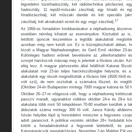
légvédelmi tüzérhadosztály, két rádiótechnikai jelzőezred, eg
hadosztály, 11 repülő-műszaki zászlóalj; egy híradó és egy
híradózászlóalj; két műszaki dandár és két speciális (akn
17
zászlóalj; két aknakutató ezred és egy vegyi zászlóalj.
Az 1956-os forradalom kirobbanásakor a néphadsereg átszervezé
esetében némileg kihatott az eseményekre. Köztudott az is, 
letöltött újoncok leszerelése a legtöbb alakulatnál megtört
azonban még nem került sor. Ez is közrejátszhatott abban, h
bízott a Magyar Néphadseregben, és Gerő Ernő október 23-án 
Különleges hadtest erőinek bevetésére az „ellenforradalmi é
szovjet harckocsik másnap meg is jelentek a főváros utcáin. Azt
elég lesz. A magyar pártvezetés által felállított Katonai Biz
alakulatait már 23-án teljes harckészültségbe helyezte, és 
alakulatok egy részét megindították a főváros felé (4500 főről és 
volt szó), de nem osztottak a számukra lőszert, és megtilto
(Október 24-én Budapesten mintegy 7000 magyar katona és 50 h
Október 26–27-re világossá vált, hogy a néphadsereg kettészak
passzív maradt, ugyanakkor vidéken október 24-e és 29-e k
alakulatai több mint 50 településen 70-80 esetben kerültek a 
áldozatok száma mintegy 300 fő volt. Janza Károly altáborn
István helyébe lépő új honvédelmi miniszter a fegyveres csopor
adott parancsot. A politikai vezetés október 28-i fordulatát 
kötött a forradalmárokkal a fegyverek letételéről, és par
Katonatanácsok megalakítására. November 2-án Maléter Pál vezé