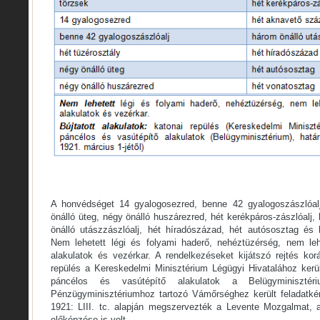
A honvédséget 14 gyalogosezred, benne 42 gyalogoszászlóalj
önálló üteg, négy önálló huszárezred, hét kerékpáros-zászlóalj
önálló utászzászlóalj, hét híradószázad, hét autósosztag és 
Nem lehetett légi és folyami haderő, nehéztüzérség, nem le
alakulatok és vezérkar. A rendelkezéseket kijátszó rejtés ko
repülés a Kereskedelmi Minisztérium Légügyi Hivatalához kerül
páncélos és vasútépítő alakulatok a Belügyminisztér
Pénzügyminisztériumhoz tartozó Vámőrséghez került feladatkén
1921: LIII. tc. alapján megszervezték a Levente Mozgalmat, 
előképzése is volt.