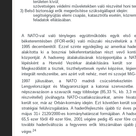
területen kívül;
szövetséges védelmi műveletekben való részvétel honi ter
3) Belső biztonsági erők megerősítése szükségállapot idején:
segítségnyújtás elemi csapás, katasztrófa esetén, közre
feladatok ellátásában.
A NATO-val való tényleges együttműködés egyik első e
béketeremtésben (IFOR-erők) való műszaki részvételünk a h
1995 decemberétől. Ezzel szinte egyidejűleg az amerikai had
alakította ki a boszniai békefenntartásban részt vevő konti
központját. A hadsereg átalakulásának középpontjába a NAT
lépésként a Honvéd Vezérkar átalakítására került sor 1
Megkezdődött a tisztek, tiszthelyettesek nyelvi képzése, légie
integrált rendszerébe, ami azért volt nehéz, mert mi szovjet MiG-
1997 júliusában, a NATO madridi csúcsértekezletén 
Lengyelországot és Magyarországot a katonai szervezetbe
népszavazáson a szavazók nagy többsége (85,33 %, kb. 3,3 mill
részvétellel) jóváhagyta NATO-csatlakozásunkat, amire hivat
került sor, már az Orbán-kormány idején. Ezt követően került s
stratégiai felülvizsgálatára. A haderőfejlesztés újabb tíz éves p
május 31-i 2120/2000-es kormányhatározat formájában. A hads
65,5 ezer főről 49 ezer főre, 2001 végére pedig 45 ezer főre cs
további haderőváltozás a fegyveres erők létszámában újabb je
24
végre.