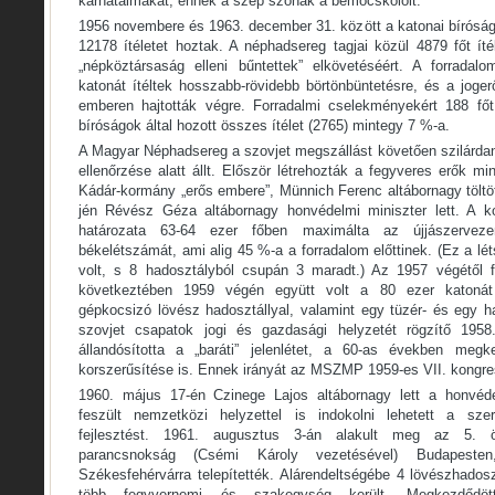
karhatalmakat, ennek a szép szónak a bemocskolóit.
1956 novembere és 1963. december 31. között a katonai bíróság
12178 ítéletet hoztak. A néphadsereg tagjai közül 4879 főt ít
„népköztársaság elleni bűntettek” elkövetéséért. A forradal
katonát ítéltek hosszabb-rövidebb börtönbüntetésre, és a jogerő
emberen hajtották végre. Forradalmi cselekményekért 188 főt
bíróságok által hozott összes ítélet (2765) mintegy 7 %-a.
A Magyar Néphadsereg a szovjet megszállást követően szilárdan
ellenőrzése alatt állt. Először létrehozták a fegyveres erők mi
Kádár-kormány „erős embere”, Münnich Ferenc altábornagy töltö
jén Révész Géza altábornagy honvédelmi miniszter lett. A 
határozata 63-64 ezer főben maximálta az újjászervez
békelétszámát, ami alig 45 %-a a forradalom előttinek. (Ez a lé
volt, s 8 hadosztályból csupán 3 maradt.) Az 1957 végétől f
következtében 1959 végén együtt volt a 80 ezer katonát
gépkocsizó lövész hadosztállyal, valamint egy tüzér- és egy h
szovjet csapatok jogi és gazdasági helyzetét rögzítő 1958
állandósította a „baráti” jelenlétet, a 60-as években meg
korszerűsítése is. Ennek irányát az MSZMP 1959-es VII. kongr
1960. május 17-én Czinege Lajos altábornagy lett a honvéde
feszült nemzetközi helyzettel is indokolni lehetett a szer
fejlesztést. 1961. augusztus 3-án alakult meg az 5. ö
parancsnokság (Csémi Károly vezetésével) Budapes
Székesfehérvárra telepítették. Alárendeltségébe 4 lövészhados
több fegyvernemi és szakegység került. Megkezdődött