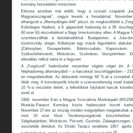
kormány honvédelmi minisztere.
Ekkorra azonban már eldőlt, hogy a szovjet csapatok „kat
Magyarországnak”, vagyis leverik a forradalmat. Novembe
elhangzott a „Mennydörgés-444” jelszó, és megkezdődött a „For
Különleges Hadtest, a 8. gépesített hadsereg és a 38. összfe
60 ezer fő) részvételével a Nagy Imre-kormány ellen. A Magyar 
szembeszálltak a betolakodókkal: Budapesten, a Juta-do
tüzérosztály ütegei; Kőbányán egy másik légvédelmi alakulat
(Záhonyban, Dunapentelén, Békéscsabán, Kaposváron, S
Székesfehérvárott, Miskolcon, Szolnokon, Veszprémben. 
ellenállás nélkül rakta le a fegyvert.
A „Forgószél” hadművelet november végére véget ért. A 
Néphadsereg állományából – a harcokkal összefüggésben – 233 f
en megsebesültek. Az áldozatok mintegy 60 %-át a szovjetek 
ölték meg. A kormányerők között a szervezetlenség miatt kiala
10 %-a vesztette életét, a felkelőkkel folytatott harcok köve
esett el.
1956. november 8-án a Magyar Szocialista Munkáspárt (MSZMP
Munkás-Paraszt Kormány közös határozatot hozott karhat
November 27-ére az ország minden megyéjében megalakultak a k
mint 10 ezer fővel. Tevékenységüknek köszönhetően 
Salgótarjánban, Miskolcon, Pécsett, Gyomán, Zalaegerszegen,
vesztették életüket. Az Elnöki Tanács rendelete 1957. április
18