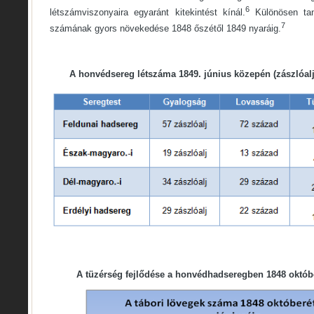
6
létszámviszonyaira egyaránt kitekintést kínál.
Különösen tan
7
számának gyors növekedése 1848 őszétől 1849 nyaráig.
A honvédsereg létszáma 1849. június közepén (zászlóalj,
A tüzérség fejlődése a honvédhadseregben 1848 októbe