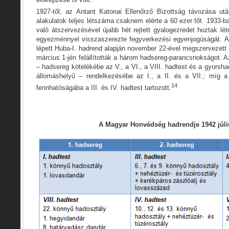
1927-től, az Antant Katonai Ellenőrző Bizottság távozása után
alakulatok teljes létszáma csaknem elérte a 60 ezer főt. 1933
való átszervezésével újabb hét rejtett gyalogezredet hoztak lé
egyezménnyel visszaszerezte fegyverkezési egyenjogúságát. Az
lépett Huba-I. hadrend alapján november 22-ével megszervezett 
március 1-jén felállították a három hadsereg-parancsnokságot. A
– hadsereg kötelékébe az V., a VI., a VIII. hadtest és a gyorshad
állomáshelyű – rendelkezésébe az I., a II. és a VII.; míg a
14
fennhatóságába a III. és IV. hadtest tartozott.
A Magyar Honvédség hadrendje 1942 júl