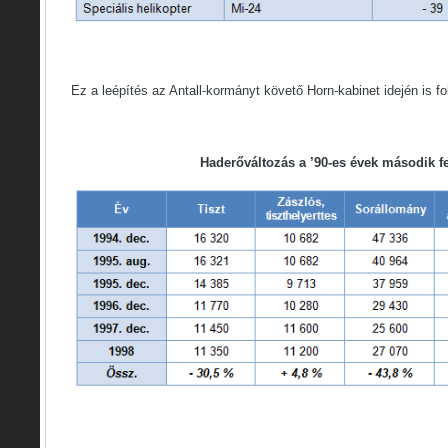
Ez a leépítés az Antall-kormányt követő Horn-kabinet idején is fol
Haderőváltozás a ’90-es évek második f