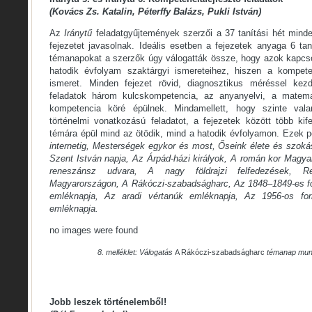
(Kovács Zs. Katalin, Péterffy Balázs, Pukli István)
Az
Iránytű
feladatgyűjtemények szerzői a 37 tanítási hét mind
fejezetet javasolnak. Ideális esetben a fejezetek anyaga 6 ta
témanapokat a szerzők úgy válogatták össze, hogy azok kapcsol
hatodik évfolyam szaktárgyi ismereteihez, hiszen a kompet
ismeret. Minden fejezet rövid, diagnosztikus méréssel kez
feladatok három kulcskompetencia, az anyanyelvi, a matemati
kompetencia köré épülnek. Mindamellett, hogy szinte val
történelmi vonatkozású feladatot, a fejezetek között több kif
témára épül mind az ötödik, mind a hatodik évfolyamon. Ezek p
internetig, Mesterségek egykor és most, Őseink élete és szok
Szent István napja, Az Árpád-házi királyok, A román kor Magya
reneszánsz udvara, A nagy földrajzi felfedezések, R
Magyarországon, A Rákóczi-szabadságharc, Az 1848–1849-es f
emléknapja, Az aradi vértanúk emléknapja, Az 1956-os fo
emléknapja.
no images were found
8. melléklet: Válogatás
A Rákóczi-szabadságharc
témanap munka
Jobb leszek történelemből!