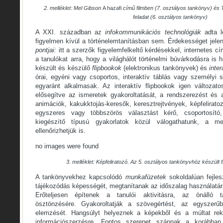
2. melléklet: Mel Gibson
A hazafi
című filmben (7. osztályos tankönyv) és T
feladat (6. osztályos tankönyv)
A XXI. században az
infokommunikációs technológiák
adta 
figyelmen kívül a történelemtanításban sem. Érdekességet jel
pontjai:
itt a szerzők figyelemfelkeltő kérdésekkel, internetes 
a tanulókat arra, hogy a világhálót történelmi búvárkodásra is
készült és készülő
flipbookok
(elektronikus tankönyvek) és
inte
órai, egyéni vagy csoportos, interaktív táblás vagy személyi 
egyaránt alkalmasak. Az interaktív flipbookok igen változatos
elősegítve az ismeretek gyakoroltatását, a rendszerezést és a
animációk, kakukktojás-keresők, keresztrejtvények, képfeliratoz
egyszeres vagy többszörös választást kérő, csoportosító,
kiegészítő típusú gyakorlatok közül válogathatunk, a m
ellenőrizhetjük is.
no images were found
3. melléklet: Képfeliratozó. Az 5. osztályos tankönyvhöz készült f
A tankönyvekhez kapcsolódó
munkafüzetek
sokoldalúan fejles
tájékozódás képességét, megtanítanak az időszalag használatár
Erőteljesen építenek a tanulói aktivitásra, az önálló ta
ösztönzésére. Gyakoroltatják a szövegértést, az egyszerűb
elemzését. Hangsúlyt helyeznek a képekből és a múltat rekon
információszerzésre. Fontos szerepet szánnak a korábban 