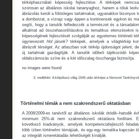
térképhasználati képesség fejlesztése. A térképek nemcsa
szorosan az általános iskolai tananyaghoz, hanem a róluk leolv
ábrázolás kerüli a fölösleges tartalmakat, ugyanakkor bizonyos
a domborzat, a vízrajz vagy éppen a kontinensek egykori és mai
segíti, hogy a tanulók felfedezzék a természet és a társadalo
alkalmat ad összehasonlításokra és tematikus elemzésekre is
képességének fejlesztését szolgálják az egyetemes történeti tér
úgynevezett
Hol járunk?
térképek, amelyek a világtérkép kon
ábrázolt térséget. Az atlaszban sok térkép újdonságot jelent,
új tartalmak gazdagítják. A tanulók időbeli tájékozódó képe
oldalszámozás színe és a két időszalag összhangja biztosítja.
no images were found
5. melléklet:
A kétpólusú világ 1945 után
térképe a Nemzeti Tankönyvk
Történelmi témák a nem szakrendszerű oktatásban
A 2008/2009-es tanévtől az általános iskolák ötödik–hatodik é
minimum 25%-át nem szakrendszerű oktatásra fordítani. E
következő kiadványok, amelyek kompetenciafejlesztő feladatai,
több ízben történelmi témájúak, és egy-egy tematika kapcsán t
az integrált ismeretátadás lehetőségét kínálják.