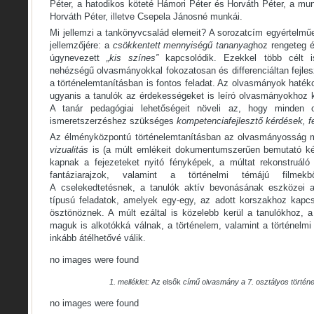
Péter, a hatodikos köteté Hámori Péter és Horváth Péter, a mu
Horváth Péter, illetve Csepela Jánosné munkái.
Mi jellemzi a tankönyvcsalád elemeit? A sorozatcím egyértelmű
jellemzőjére: a
csökkentett mennyiségű tananyag
hoz rengeteg 
úgynevezett
„kis színes”
kapcsolódik. Ezekkel több célt i
nehézségű olvasmányokkal fokozatosan és differenciáltan fejle
a történelemtanításban is fontos feladat. Az olvasmányok hatéko
ugyanis a tanulók az érdekességeket is leíró olvasmányokhoz k
A tanár pedagógiai lehetőségeit növeli az, hogy minden 
ismeretszerzéshez szükséges
kompetenciafejlesztő kérdések, f
Az élményközpontú történelemtanításban az olvasmányosság m
vizualitás
is (a múlt emlékeit dokumentumszerűen bemutató kép
kapnak a fejezeteket nyitó fényképek, a múltat rekonstruáló
fantáziarajzok, valamint a történelmi témájú filmekb
A cselekedtetésnek, a tanulók aktív bevonásának eszközei
típusú feladatok, amelyek egy-egy, az adott korszakhoz kapc
ösztönöznek. A múlt ezáltal is közelebb kerül a tanulókhoz, a
maguk is alkotókká válnak, a történelem, valamint a történel
inkább átélhetővé válik.
no images were found
1. melléklet:
Az elsők
című olvasmány a 7. osztályos törté
no images were found