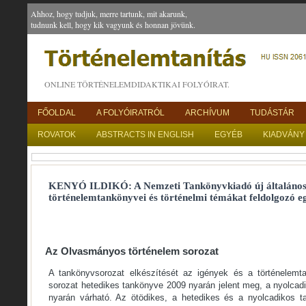
Ahhoz, hogy tudjuk, merre tartunk, mit akarunk,
tudnunk kell, hogy kik vagyunk és honnan jövünk.
ONLINE TÖRTÉNELEMDIDAKTIKAI FOLYÓIRAT.
FŐOLDAL
A FOLYÓIRATRÓL
ARCHÍVUM
TUDÁSTÁR
ROVATOK
ABSTRACTS IN ENGLISH
EGYÉB
KIADVÁNY
KENYÓ ILDIKÓ: A Nemzeti Tankönyvkiadó új általános 
történelemtankönyvei és történelmi témákat feldolgozó e
Az Olvasmányos történelem sorozat
A tankönyvsorozat elkészítését az igények és a történelemtan
sorozat hetedikes tankönyve 2009 nyarán jelent meg, a nyolcad
nyarán várható. Az ötödikes, a hetedikes és a nyolcadikos t