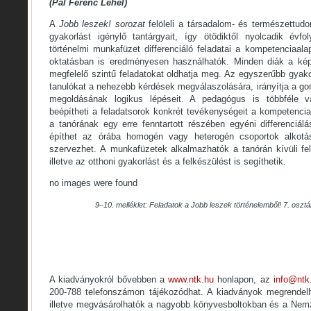
(Pál Ferenc Lehel)
A
Jobb leszek!
sorozat
felöleli a társadalom- és természettud
gyakorlást igénylő tantárgyait, így ötödiktől nyolcadik évf
történelmi munkafüzet differenciáló feladatai a kompetenciaa
oktatásban is eredményesen használhatók. Minden diák a ké
megfelelő szintű feladatokat oldhatja meg. Az egyszerűbb gyak
tanulókat a nehezebb kérdések megválaszolására, irányítja a gon
megoldásának logikus lépéseit. A pedagógus is többféle vá
beépítheti a feladatsorok konkrét tevékenységeit a kompetencia
a tanórának egy erre fenntartott részében egyéni differenciál
építhet az órába homogén vagy heterogén csoportok alkotásá
szervezhet. A munkafüzetek alkalmazhatók a tanórán kívüli fel
illetve az otthoni gyakorlást és a felkészülést is segíthetik.
no images were found
9–10. melléklet: Feladatok a Jobb leszek történelemből! 7. osz
A kiadványokról bővebben a
www.ntk.hu
honlapon, az
info@ntk
200-788 telefonszámon tájékozódhat. A kiadványok megrende
illetve megvásárolhatók a nagyobb könyvesboltokban és a Nem