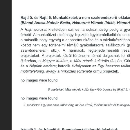
Rajt! 5. és Rajt! 6. Munkafüzetek a nem szakrendszerű oktat
(Bánné Ancsa-Molnár Beáta, Hámoriné Hársch Ildikó, Hámori
A
Rajt!
sorozat kivitelében színes, a sokszínűség pedig a gyak
érhető. A munkafüzet első nagy fejezete figyelemfelkeltő és csop
a második nagy egység a csoportmunkába és a vázlatkészítésbe
között nem egy történelmi témájú gyakorlatsorral találkozunk (
számtörténelem
stb.). A harmadik, legterjedelmesebb rész
projekteket. A projektek közül történelmi témát dolgoznak fel
őskorban
, a
Magyar kultúra
, a
Más népek kultúrája
(Japán, Gör
és a
Népünk eredete
; hatodik évfolyamon az
Egy hasznos talál
mobiltelefonig, avagy a hírközlés története
című projektek.
no images were found
6. melléklet:
Más népek kultúrája – Görögország
(Rajt! 5.
no images were found
7. melléklet: Egy hasznos találmány, az óra című, történelmi témát feldolgoz
Iránytű 5. és Iránytű 6. Kompetenciafejlesztő feladatok