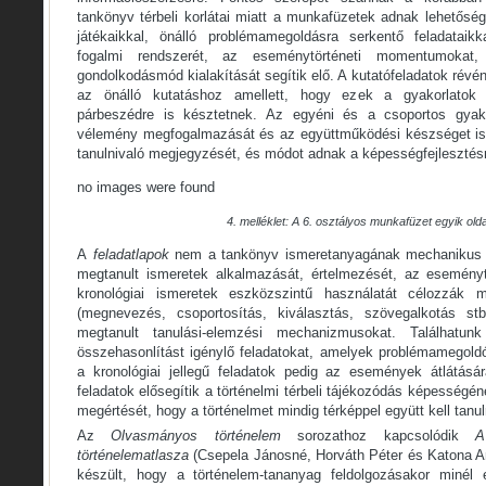
tankönyv térbeli korlátai miatt a munkafüzetek adnak lehetősége
játékaikkal, önálló problémamegoldásra serkentő feladataik
fogalmi rendszerét, az eseménytörténeti momentumokat, 
gondolkodásmód kialakítását segítik elő. A kutatófeladatok révé
az önálló kutatáshoz amellett, hogy ezek a gyakorlatok
párbeszédre is késztetnek. Az egyéni és a csoportos gyakor
vélemény megfogalmazását és az együttműködési készséget is.
tanulnivaló megjegyzését, és módot adnak a képességfejlesztésr
no images were found
4. melléklet: A 6. osztályos munkafüzet egyik olda
A
feladatlapok
nem a tankönyv ismeretanyagának mechanikus 
megtanult ismeretek alkalmazását, értelmezését, az eseménytö
kronológiai ismeretek eszközszintű használatát célozzák 
(megnevezés, csoportosítás, kiválasztás, szövegalkotás st
megtanult tanulási-elemzési mechanizmusokat. Találhatun
összehasonlítást igénylő feladatokat, amelyek problémamegold
a kronológiai jellegű feladatok pedig az események átlátásá
feladatok elősegítik a történelmi térbeli tájékozódás képességéne
megértését, hogy a történelmet mindig térképpel együtt kell tanul
Az
Olvasmányos történelem
sorozathoz kapcsolódik
A
történelematlasza
(Csepela Jánosné, Horváth Péter és Katona A
készült, hogy a történelem-tananyag feldolgozásakor minél