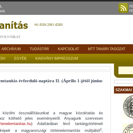
k,
F
ünk.
F
FOLYÓIRAT.
ARCHÍVUM
TUDÁSTÁR
KAPCSOLAT
MTT TANÁRI TAGOZAT
ISH
EGYÉB
KIADVÁNY IMPRESSZUM
mtanítás évforduló-naptára II. (Április 1-jétől június
SZAKMAI
 közölni összeállításunkat a magyar közoktatás és
phoz köthető jeles eseményeiről. Anyagunk szervesen
tenelemtanitas.hu
)
Adattár
ában lévő tantárgytörténeti
1
épek a magyarországi történelemtanítás múltjából
,