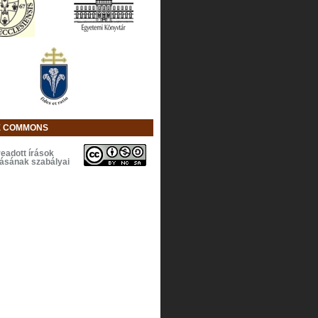
E COMMONS
eadott írások
lásának szabályai