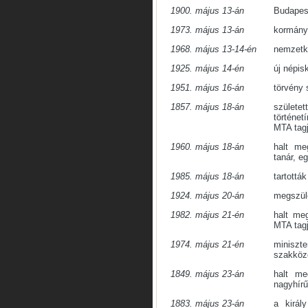
1900. május 13-án
Budapest
1973. május 13-án
kormányh
1968. május 13-14-én
nemzetkö
1925. május 14-én
új népis
1951. május 16-án
törvény 
1857. május 18-án
született
történet
MTA tagj
1960. május 18-án
halt m
tanár, e
1985. május 18-án
tartottá
1924. május 20-án
megszüle
1982. május 21-én
halt me
MTA tagj
1974. május 21-én
miniszte
szakközé
1849. május 23-án
halt m
nagyhírű
1883. május 23-án
a királ