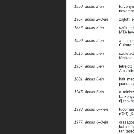
1950. április 2-án
törvénye
november
1967. április 2–3-án
zajlott 
1856. április 3-án
születet
MTA leve
1990. április 3-án
a minis
Cultura 
1816. április 5-én
születet
főiskolai
1957. április 5-én
létrejö
Albizott
1801. április 6-án
halt me
piarista 
1945. április 6-án
a minisz
tanköny
új tankö
1993. április 6–7-én
tudomány
(OKI) „K
1977. április 6–8-án
ország
kabinet
tanításró