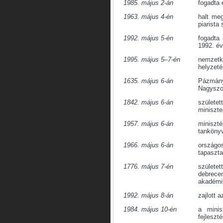
1985. május 2-án
fogadta 
1963. május 4-én
halt me
piarista
1992. május 5-én
fogadta 
1992. év
1995. május 5–7-én
nemzetk
helyzeté
1635. május 6-án
Pázmán
Nagyszo
1842. május 6-án
születe
miniszter
1957. május 6-án
minisz
tankönyv
1966. május 6-án
ország
tapasztal
1776. május 7-én
szület
debrec
akadémik
1992. május 8-án
zajlott a
1984. május 10-én
a minis
fejleszt