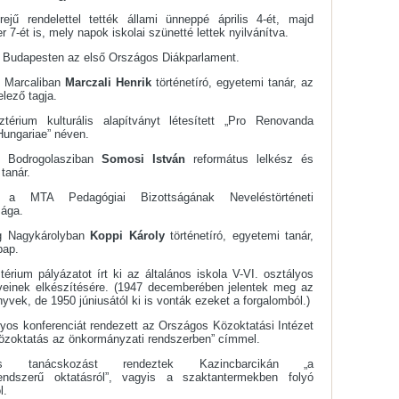
rejű rendelettel tették állami ünneppé április 4-ét, majd
 7-ét is, mely napok iskolai szünetté lettek nyilvánítva.
le Budapesten az első Országos Diákparlament.
t Marcaliban
Marczali Henrik
történetíró, egyetemi tanár, az
lező tagja.
ztérium kulturális alapítványt létesített „Pro Renovanda
Hungariae” néven.
t Bodrogolasziban
Somosi István
református lelkész és
 tanár.
tt a MTA Pedagógiai Bizottságának Neveléstörténeti
sága.
g Nagykárolyban
Koppi Károly
történetíró, egyetemi tanár,
pap.
térium pályázatot írt ki az általános iskola V-VI. osztályos
veinek elkészítésére. (1947 decemberében jelentek meg az
nyvek, de 1950 júniusától ki is vonták ezeket a forgalomból.)
os konferenciát rendezett az Országos Közoktatási Intézet
özoktatás az önkormányzati rendszerben” címmel.
os tanácskozást rendeztek Kazincbarcikán „a
rendszerű oktatásról”, vagyis a szaktantermekben folyó
l.