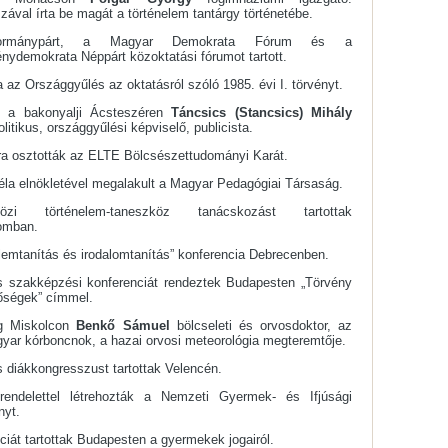
zával írta be magát a történelem tantárgy történetébe.
ormánypárt, a Magyar Demokrata Fórum és a
nydemokrata Néppárt közoktatási fórumot tartott.
a az Országgyűlés az oktatásról szóló 1985. évi I. törvényt.
tt a bakonyalji Ácsteszéren
Táncsics (Stancsics) Mihály
olitikus, országgyűlési képviselő, publicista.
ra osztották az ELTE Bölcsészettudományi Karát.
la elnökletével megalakult a Magyar Pedagógiai Társaság.
közi történelem-taneszköz tanácskozást tartottak
omban.
lemtanítás és irodalomtanítás” konferencia Debrecenben.
s szakképzési konferenciát rendeztek Budapesten „Törvény
őségek” címmel.
g Miskolcon
Benkő Sámuel
bölcseleti és orvosdoktor, az
yar kórboncnok, a hazai orvosi meteorológia megteremtője.
 diákkongresszust tartottak Velencén.
rendelettel létrehozták a Nemzeti Gyermek- és Ifjúsági
nyt.
ciát tartottak Budapesten a gyermekek jogairól.