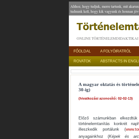
Ahhoz, hogy tudjuk, merre tartunk, mit akarun
tudnunk kell, hogy kik vagyunk és honnan jöv
ONLINE TÖRTÉNELEMDIDAKTIKAI 
FŐOLDAL
A FOLYÓIRATRÓL
ROVATOK
ABSTRACTS IN ENGL
A magyar oktatás és történele
30-ig)
(hivatkozási azonosító: 02-02-13)
Előző számunkban elkezdtük
történelemtanítás konkrét na
illeszkedik portálunk (
www.tor
anyagainkhoz (
Képek és arck