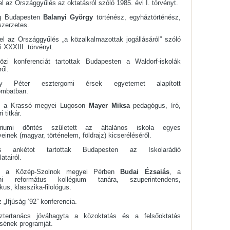
el az Országgyűlés
az oktatásról szóló 1985. évi I. törvényt.
g Budapesten
Balanyi György
történész, egyháztörténész,
 szerzetes.
el az Országgyűlés „a közalkalmazottak jogállásáról” szóló
i XXXIII. törvényt.
özi konferenciát tartottak Budapesten a Waldorf-iskolák
ről.
y Péter esztergomi érsek egyetemet alapított
mbatban.
tt a Krassó megyei Lugoson
Mayer Miksa
pedagógus, író,
i titkár.
tériumi döntés született az általános iskola egyes
einek (magyar, történelem, földrajz) kicseréléséről.
os ankétot tartottak Budapesten az Iskolarádió
atairól.
ett a Közép-Szolnok megyei Pérben
Budai Ézsaiás
, a
eni református kollégium tanára, szuperintendens,
us, klasszika-filológus.
z „Ifjúság ’92” konferencia.
ztertanács jóváhagyta a közoktatás és a felsőoktatás
ésének programját.