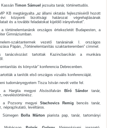
g Kassán
Timon Sámuel
jezsuita tanár, történettudós.
 KB megtárgyalta „az állami oktatás fejlesztéséről hozott
évi központi bizottsági határozat végrehajtásának
atait és a további feladatokat kijelölő irányelveket”.
k a történelemtanárok országos értekezletét Budapesten, a
éter Gimnáziumban.
énelem-szaktantermek vezető tanárainak I. országos
ozása Pápán, „Történelemtanítás szaktanteremben” címmel.
os tanácskozást tartottak Kazincbarcikán a munkára
ől.
lemtanítás és könyvtár” konferencia Debrecenben.
tartották a tanítók első országos vizuális konferenciáját.
eni tudományegyetem Tisza István nevét vette fel.
tt a Hargita megyei Alsósófalván
Bíró Sándor
tanár,
z, neveléstörténész.
ett a Pozsony megyei
Stachovics Remig
bencés tanár,
z, néprajzkutató, levéltáros.
ett Sümegen
Bolla Márton
piarista pap, tanár, tartományi
ett Mohácson
Polgár György
főgimnáziumi igazgató.