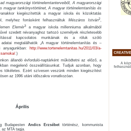
d magyarországi történelemtanterveiből, A magyarországi
Kis magyar tankönyvtörténet, A magyar történelemtanítás és
yanakkor kiegészítettük a magyar iskola és közoktatás
2
el, melyhez forrásként felhasználtuk
Mészáros István
,
3
lemen Elemér
a magyar iskola millenniuma alkalmából
tűvel szedett névanyaghoz tartozó személyek részletesebb
mtanítással kapcsolatos munkáinak és a róluk szóló
 adatai megtalálhatók „A magyar történelemtanítás és –
mű anyagunkban:
http://www.tortenelemtanitas.hu/2011/03/a-
CREATIV
csarnoka/
.)
nkon állandó évforduló-naptárként működtetni az előző, a
A közr
kban megjelenő összeállításunkat. Tudjuk azonban, hogy
felhaszná
s tökéletes. Ezért szívesen veszünk minden kiegészítést
önösen az 1996 utáni időszakra vonatkozóan.
Április
eg Budapesten
Andics Erzsébet
történész, kommunista
s, az MTA tagja.