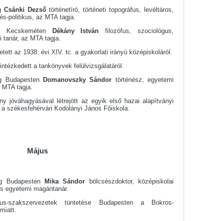
eg
Csánki Dezső
történetíró, történeti topográfus, levéltáros,
s-politikus, az MTA tagja.
ett Kecskeméten
Dékány István
filozófus, szociológus,
 tanár, az MTA tagja.
tett az 1938. évi XIV. tc. a gyakorlati irányú középiskoláról.
 intézkedett a tankönyvek felülvizsgálatáról.
eg Budapesten
Domanovszky Sándor
történész, egyetemi
z MTA tagja.
y jóváhagyásával létrejött az egyik első hazai alapítványi
, a székesfehérvári Kodolányi János Főiskola.
Május
eg Budapesten
Mika Sándor
bölcsészdoktor, középiskolai
és egyetemi magántanár.
gus-szakszervezetek tüntetése Budapesten a Bokros-
miatt.