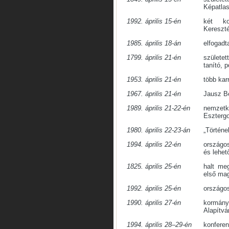
Képatlas
1992. április 15-én
két k
Kereszté
1985. április 18-án
elfogadt
1799. április 21-én
születe
tanító, p
1953. április 21-én
több kar
1967. április 21-én
Jausz Bé
1989. április 21-22-én
nemzet
Eszterg
1980. április 22-23-án
„Történe
1994. április 22-én
országo
és lehet
1825. április 25-én
halt me
első mag
1992. április 25-én
országos
1990. április 27-én
kormány
Alapítvá
1994. április 28–29-én
konferen