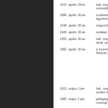
1933. április 29-én
halt m
művelődé
1886. április 30-án
szület
egyetemi
1938. április 30-án
megszüle
1945. április 30-án
rendelet
1955. április 30-án
halt m
tanár, a
1992. április 30-án
a kormán
főiskola
1912. május 1-jén
halt m
rendes 
1995. május 1-jén
pedagó
csomag 