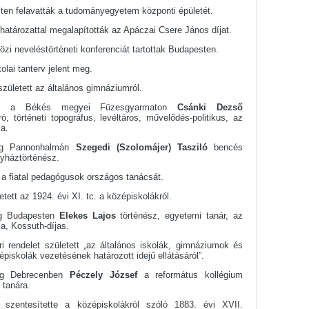
en felavatták a tudományegyetem központi épületét.
atározattal megalapították az Apáczai Csere János díjat.
zi neveléstörténeti konferenciát tartottak Budapesten.
kolai tanterv jelent meg.
született az általános gimnáziumról.
a Békés megyei Füzesgyarmaton
Csánki Dezső
író, történeti topográfus, levéltáros, művelődés-politikus, az
a.
eg Pannonhalmán
Szegedi (Szolomájer) Tasziló
bencés
gyháztörténész.
k a fiatal pedagógusok országos tanácsát.
tett az 1924. évi XI. tc. a középiskolákról.
g Budapesten
Elekes Lajos
történész, egyetemi tanár, az
a, Kossuth-díjas.
ri rendelet született „az általános iskolák, gimnáziumok és
piskolák vezetésének határozott idejű ellátásáról”.
eg Debrecenben
Péczely József
a református kollégium
 tanára.
y szentesítette a középiskolákról szóló 1883. évi XVII.