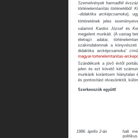
Szemelvények harmadfél évszáza
történelemtanítás történetéből: 
–didaktika arcképcsarnoka
), ug
történetének jeles eseményeiv
valamint
Kardos József
és
Ke
megjelent munkáit. (A vastag be
életrajzi adatai, történele
szakirodalomnak a könyvészeti
didaktika arcképcsarnoka” cí
magyar-tortenelemtanitas-arckep
Szándékunk a jövő évtől portálu
jelen és ezt követő két számun
munkánk korántsem hiánytalan é
és pontosítást olvasóinktól, kül
Szerkesszük együtt!
1986. április 2-án
halt m
politiku