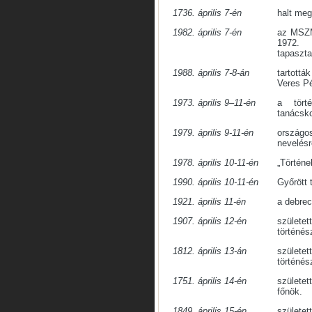
1736. április 7-én
halt me
1982. április 7-én
az MSZMP
1972. 
tapasztal
1988. április 7-8-án
tartottá
Veres P
1973. április 9–11-én
a tört
tanácsk
1979. április 9-11-én
ország
nevelésr
1978. április 10-11-én
„Történe
1990. április 10-11-én
Győrött 
1921. április 11-én
a debrec
1907. április 12-én
születe
történés
1812. április 13-án
szület
történés
1751. április 14-én
szület
főnök.
1849. április 15-én
szület