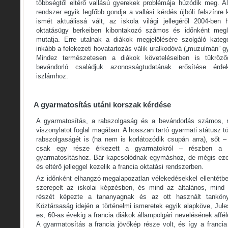
többségtől eltérő vallású gyerekek problémája húzódik meg. A
rendszer egyik legfőbb gondja a vallási kérdés újbóli felszínre
ismét aktuálissá vált, az iskola világi jellegéről 2004-ben
oktatásügy berkeiben kibontakozó számos és időnként megle
mutatja. Erre utalnak a diákok megjelölésére szolgáló kateg
inkább a felekezeti hovatartozás válik uralkodóvá („muzulmán” gy
Mindez természetesen a diákok követeléseiben is tükröz
bevándorló családjuk azonosságtudatának erősítése érde
iszlámhoz.
A gyarmatosítás utáni korszak kérdése
A gyarmatosítás, a rabszolgaság és a bevándorlás számos, ro
viszonylatot foglal magában. A hosszan tartó gyarmati státusz t
rabszolgaságét is (ha nem is korlátozódik csupán arra), sőt –
csak egy része érkezett a gyarmatokról – részben a b
gyarmatosításhoz. Bár kapcsolódnak egymáshoz, de mégis ezek
és eltérő jelleggel kezelik a francia oktatási rendszerben.
Az időnként elhangzó megalapozatlan vélekedésekkel ellentétbe
szerepelt az iskolai képzésben, és mind az általános, mind
részét képezte a tananyagnak és az ott használt tankön
Köztársaság idején a történelmi ismeretek egyik alapköve, Jul
es, 60-as évekig a francia diákok állampolgári nevelésének afféle
A gyarmatosítás a francia jövőkép része volt, és így a franci