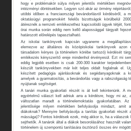
hogy e problémakör súlya milyen jelentős mértékben megnöve
intézményi döntésekben. Legyen szó akár az örmény népirtásról
utóbbi időben a franciaországi bevándorlásról kérdéséről, a 
oktatásügyi programokért felelős bizottságok körülbelül 20
átéreznék a nemzeti emlékezethez kapcsolódó ügyek tétjét, fon
órai munka során eddig nem kellő alapossággal tárgyalt fejezet
határozott előrelépés tapasztalható.
Az iskolai tankönyvek kapcsán ugyanerre a megállapításr
elemezve az általános és középiskolai tankönyvek azon r
társadalom kényes (a történelem körébe tartozó) kérdését tárg
emlékezés kényszerítő ereje mindenhol érvényesül. Ezt mi sem
eddig legjobb esetben is csak 200-300 karakter terjedelembe
készült tankönyvekben már két teljes oldalt foglalnak el. 
készített pedagógia ajánlásoknak és segédanyagoknak a kö
amelyek a gyarmatosítás, a bevándorlás vagy a rabszolgaság 
nyújtanak segítséget.
A tanári munka gyakorlati részét is át kell tekintenünk. A 
egyértelmű választ kell adniuk arra a kérdésre, hogy mi az, 
változatlan maradt a történelemoktatás gyakorlatában. A
jelentősége milyen mértékben befolyásolja mindazt, amit 
diákoknak? Mennyire befolyásolja a tanítás gyakorlati részét 
mássága)? Fontos kérdések ezek, még akkor is, ha a válaszok 
sejthetők. A tanárok által a diákok besorolásához használt vala
történelem új szempontú tanítására ösztönző összes érv mögött