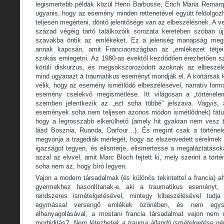
legismertebb példák közül Henri Barbusse, Erich Maria Remarqu
ugyanis, hogy az esemény minden rettenetével együtt feldolgoz
teljesen megérteni, döntő jelentősége van az elbeszélésnek. A 
század végéig tartó találkozóik sorozata keretében szóban ú
szavakba öntik az emlékeket. Ez a jelenség manapság megket
annak kapcsán, amit Franciaországban az „emlékezet tétjei
szokás emlegetni. Az 1980-as évektől kezdődően érezhetően s
körüli diskurzus, és megsokszorozódott azoknak az elbeszé
mind ugyanazt a traumatikus eseményt mondják el. A kortársak 
vélik, hogy az esemény ismétlődő elbeszélésével, narratív form
esemény cselekvő megismétlése. Itt világosan a „történele
szemben jelentkezik az „ezt soha többé” jelszava. Vagyis,
események soha nem teljesen azonos módon ismétlődnek) fátum
hogy a legrosszabb elkerülhető (amely hit gyakran nem vesz t
lásd Bosznia, Ruanda, Darfour…). És megint csak a történel
megvonja a tragédiák mérlegét, hogy az elszenvedett sérelme
igazságot tegyen, és elismerje, elismertesse a megaláztatások
azzal az elvvel, amit Marc Bloch fejtett ki, mely szerint a tör
soha nem az, hogy bíró legyen.
Vajon a modern társadalmak (és különös tekintettel a francia) a
gyermekhez hasonlítanak-e, aki a traumatikus eseményt
rendszeres ismételgetésével, mintegy kibeszélésével tudja
egymással versengő emlékek özönében, és nem egysz
elhanyagolásával, a mostani francia társadalmat vajon nem 
morbiditás? „
Nem létezhetek a trauma állandó ismételgetése nél