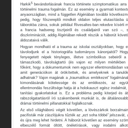
5
Harkik
bevándorlásának francia története szimptomatikus arra 
történelmi trauma fogalmán. Ez az esemény a gyarmati kontextu
anyaországban, mind a független Algériában további következ
pedig, hogy főszereplői mindkét oldalon teljes elutasításba 
táborokba zárva, sokuk például Rivesaltes-ban rekedve kísérli m
a francia hadsereg tisztjeiről és családjairól van szó –,
diszkriminációt, addig Algériában rekedt részük a háborút köv
áldozataivá válik.
Hogyan mondható el a trauma az iskolai osztályokban, hogy el
távolodjunk el a historiográfia tudományos kánonjaitól? Hog
fenyegetett népek tényleges, illetve szimbolikus sebeiről 
támaszkodó, távolságtartó (és vajon ez milyen mértékben 
főként, hogy a dokumentumok nem egyszer ellentmondásban van
amit generációkon át örökítettek, és amelyeknek a tanuló
adhatnak? Vajon magának a „traumatikus emlékezet” fogalmána
kimondásának kötelessége és az emlékezés, az együtt
ellentmondás feszültsége hatja át a holokauszt egész irodalmát,
tanítási gyakorlatokat is. Ez a probléma pedig kiterjed és át
rabszolgatartásról író szakemberek munkáit is, de általánosab
drámai történelmi pillanatokkal foglalkoznak.
Az első világháború végét követően, a lövészárkok borzalmain
pacifisták már zászlójukra tűzték az „ezt soha többé” jelszavát,
és újra meg lehet hirdetni. A háborút követően az esemény szö
elbeszélő formát öltött, önéletírások, vagy irodalmi alko