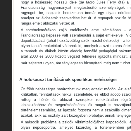
hogy a hősiesség hosszú ideje (
de facto
Jules Ferry óta) a j
Franciaország hagyományait megtestesítő személyiségek mú
ragyogott be, napjaink heroizmusa immár egy olyan erkölcs
amelyet az áldozatok szenvedése hat át. A tegnapok pozitív hő
rangra emelt áldozatai vették át.
A történelemórákon zajló emlékezés eme sémájában – e
Franciaország képessé vált szembesülni a saját emlékeivel, Vi
deportálásával (tehát hozzávetőleg szűk másfél évtizede) – a t
olyan tanulói reakciókat váltanak ki, amelyek a szó szoros érte
a tanárok és diákok között eleddig fennálló pedagógiai paktumo
által 2000 és 2003 között végzett felmérés igazolta mindazt, 
már sejtetett ugyan, ám ténylegesen bizonyítani még nem tudott
A holokauszt tanításának specifikus nehézségei
Öt főbb nehézséget határozhatunk meg egzakt módón. Az első
kritikátlan, fenntartások nélküli szemlélete, és ebből adódó szak
retteg a hóhér és áldozat szerepkör reflektálatlan rögzü
kialakulásához és megerősödéséhez ők maguk is hozzájárul
történelemszemlélet, az igazság
logosza
nem a szakrális dimenz
azokat, akik az osztály zárt közegében próbálják annak tényleges 
A második probléma a zsidók viktimizációjához kapcsolódik, é
olyan népcsoportra, amelyet kizárólag a történelemben ját