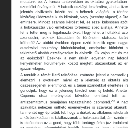
mutatunk be. A francia tantervekben és oktatási gyakorlatban
szemlélet érvényesül. A hatodik osztályt leszámítva, ahol a tiz
jelentős civilizációi között hall a héberek világáról, a tört
kizárólag üldöztetésük és kiirtásuk, vagy (szerény vigasz!) a D
említésre. Mindez számos kérdést fel, és ezzel különösen azót
a holokausztra való emlékezés történész specialistája, Annet
fel is tette, meg is fogalmazta őket. Hogy lehet a holtakkal az
azonosulni, akiknek társadalmi és történelmi státusza kizár
köthető? Az utóbbi években éppen ezért kezelik egyre nagyo
auschwitzi tanulmányi kirándulásokat, amelyekre időnként
tekinthető alsóbb osztályosokat is elviszik. Ők vajon mit és me
az egészből? Ezeknek a nem ritkán egyetlen nap leforgá
kényelmetlen körülmények között megtett utazásoknak az é
igazán világos.
A tanulók e témát illető telítődése, csömöre jelenti a harmadi
elemezni is gyötrelem, mivel ez a jelenség az oktatás álta
összességének ellentmond, és a tanári szándékkal ellentétes i
gondoljuk, hogy ez a jelenség távolról sem új keletű, Anett
Copernic utcai merényletet követően említést tett az
20
antiszemitizmus témájában tapasztalható csömörről.
A nagy
szavakba nehezen önthető eseményekre is szavakat akarunk ta
tanmentét úgy építettük fel, hogy a diákok az általános iskola als
a középiskolában is találkozzanak a holokauszttal, ám szinte 
is elsősorban az a gond, hogy több tantárgy óráin (az irodalomt
az adatokat, információkat kapják, hanem az, hogy a legtöb