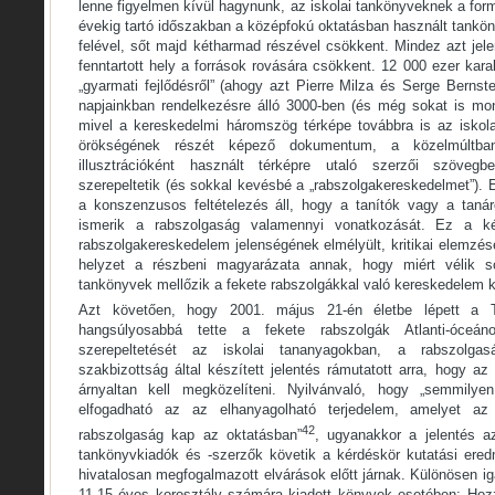
lenne figyelmen kívül hagynunk, az iskolai tankönyveknek a form
évekig tartó időszakban a középfokú oktatásban használt tankön
felével, sőt majd kétharmad részével csökkent. Mindez azt jel
fenntartott hely a források rovására csökkent. 12 000 ezer kara
„gyarmati fejlődésről” (ahogy azt Pierre Milza és Serge Bernst
napjainkban rendelkezésre álló 3000-ben (és még sokat is mond
mivel a kereskedelmi háromszög térképe továbbra is az iskol
örökségének részét képező dokumentum, a közelmúltba
illusztrációként használt térképre utaló szerzői szöveg
szerepeltetik (és sokkal kevésbé a „rabszolgakereskedelmet”). 
a konszenzusos feltételezés áll, hogy a tanítók vagy a taná
ismerik a rabszolgaság valamennyi vonatkozását. Ez a két
rabszolgakereskedelem jelenségének elmélyült, kritikai elemzé
helyzet a részbeni magyarázata annak, hogy miért vélik s
tankönyvek mellőzik a fekete rabszolgákkal való kereskedelem k
Azt követően, hogy 2001. május 21-én életbe lépett a Ta
hangsúlyosabbá tette a fekete rabszolgák Atlanti-óceán
szerepeltetését az iskolai tananyagokban, a rabszolgasá
szakbizottság által készített jelentés rámutatott arra, hogy a
árnyaltan kell megközelíteni. Nyilvánvaló, hogy „semmily
elfogadható az az elhanyagolható terjedelem, amelyet a
42
rabszolgaság kap az oktatásban”
, ugyanakkor a jelentés a
tankönyvkiadók és -szerzők követik a kérdéskör kutatási ered
hivatalosan megfogalmazott elvárások előtt járnak. Különösen i
11-15 éves korosztály számára kiadott könyvek esetében: Hozzá