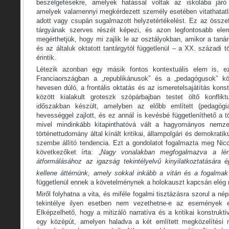
beszélgetésekre, amelyek hatással voltak az iskolába járó
amelyek valamennyi megkérdezett személy esetében vitathatatla
adott vagy csupán sugalmazott helyzetértékelést. Ez az össze
tárgyának szerves részét képezi, és azon legfontosabb ele
megérthetjük, hogy mi zajlik le az osztályokban, amikor a taná
és az általuk oktatott tantárgytól függetlenül – a XX. századi 
érintik.
Létezik azonban egy másik fontos kontextuális elem is,
Franciaországban a „republikánusok” és a „pedagógusok” köz
hevesen dúló, a frontális oktatás és az ismeretelsajátítás konst
között kialakult groteszk szópárbajban testet öltő konfli
időszakban készült, amelyben az előbb említett (pedagógia
hevességgel zajlott, és ez annál is kevésbé függetleníthető a t
mivel mindinkább kitapinthatóvá vált a hagyományos nemzet
történettudomány által kínált kritikai, állampolgári és demokrat
szembe állító tendencia. Ezt a gondolatot fogalmazta meg Nico
következőket írta: „
Nagy vonalakban megfogalmazva a lén
átformálásához az igazság tekintélyelvű kinyilatkoztatására é
kellene áttérnünk, amely sokkal inkább a vitán és a fogalmak 
függetlenül ennek a követelménynek a holokauszt kapcsán elég n
Miről folyhatna a vita, és miféle fogalmi tisztázásra szorul a nép
tekintélye ilyen esetben nem vezethetne-e az események es
Elképzelhető, hogy a mitizáló narratíva és a kritikai konstruktiv
egy középút, amelyen haladva a két említett megközelítési