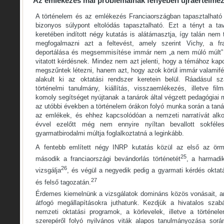
Az emlékezés mai problémáinak fényében újraértelmez
A történelem és az emlékezés Franciaországban tapasztalható
bizonyos súlypont eltolódás tapasztalható. Ezt a tényt a t
keretében indított négy kutatás is alátámasztja, így talán ne
megfogalmazni azt a feltevést, amely szerint Vichy, a fr
deportálása és megsemmisítése immár nem „a nem múló múlt” r
vitatott kérdésnek. Mindez nem azt jelenti, hogy a témához kap
megszűntek létezni, hanem azt, hogy azok körül immár valamif
alakult ki az oktatási rendszer keretein belül. Ráadásul 
történelmi tanulmány, kiállítás, visszaemlékezés, illetve fil
komoly segítséget nyújtanak a tanárok által végzett pedagógiai
az utóbbi években a történelem órákon folyó munka során a tan
az emlékek, és ehhez kapcsolódóan a nemzeti narratívát alko
évvel ezelőtt még nem ennyire nyíltan bevallott sokfélesé
gyarmatbirodalmi múltja foglalkoztatná a leginkább.
A
fentebb említett négy INRP kutatás közül az első az örmé
25
második a franciaországi bevándorlás történetét
, a harmadi
26
vizsgálja
, és végül a negyedik pedig a gyarmati kérdés oktatá
27
és felső tagozatán.
Érdemes kiemelnünk a vizsgálatok domináns közös vonásait, a
átfogó megállapításokra juthatunk. Kezdjük a hivatalos szab
nemzeti oktatási programok, a körlevelek, illetve a történe
szerepéről folyó nyilvános viták alapos tanulmányozása sorá