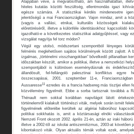
Alapjában véve, a megvalósítható, ám használhatatlan, illet
hiteles kutatás közötti feszültség, ellentmondás igazi kihívá
egésze számára. A statisztikai kérdés mindenesetre ige
jelentőségű a mai Franciaországban. Vajon mindaz, amit a kö
(vagyis a vallási, etnikai, kulturális közösségek kialak
előretöréséről, illetve a különféle identitásokhoz kapcsolódó k
igazolható-e a következetes statisztikai adatgyűjtéssel, vagy 
vizsgálat nagyítja fel torz módon?
Végül egy utolsó, módszertani szempontból lényeges körül
felmérés meglehetősen sajátos körülmények között zajlott. A 
izgalmas, „történelmi visszhangokban” bővelkedő pillanatban ker
időszakban készült, amikor a politikai, illetve a nemzetközi hely
szempontjából is különösen eseménydúsnak és érdekfeszítő
állandósult, fel-fellángoló palesztinai konfliktus egyre
összecsapásai, 2001. szeptember 11-e, Franciaországba
11
Aussaresse
ezredes és a francia hadsereg más tisztjei ellen fe
közvélemény figyelmét. Ebbe a sorba tartoznak továbbá a R
Thénault nem sokkal korábban napvilágot látott értekezé
történelemről kialakult történészi viták, melyek során ismét fel
figyelmének előterébe kerültek az algériai háborúhoz kapcso
politikai sokkhatás is, amit a köztársasági elnöki választáso
Nemzeti Front okozott 2002. április 21-én, aztán az iraki hábor
illetve a 2002-től az iskolai antiszemitizmus, 2003-at követően 
kibontakozó viták. Olyan aktuális témák voltak ezek, amelye