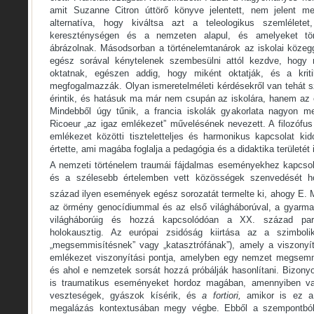
amit Suzanne Citron úttörő könyve jelentett, nem jelent m
alternatíva, hogy kiváltsa azt a teleologikus szemlélete
kereszténységen és a nemzeten alapul, és amelyeket tör
ábrázolnak. Másodsorban a történelemtanárok az iskolai köze
egész sorával kénytelenek szembesülni attól kezdve, hogy 
oktatnak, egészen addig, hogy miként oktatják, és a kri
megfogalmazzák. Olyan ismeretelméleti kérdésekről van tehát s
érintik, és hatásuk ma már nem csupán az iskolára, hanem az e
Mindebből úgy tűnik, a francia iskolák gyakorlata nagyon me
Ricoeur „az igaz emlékezet” művelésének nevezett. A filozófus
emlékezet közötti tiszteletteljes és harmonikus kapcsolat ki
értette, ami magába foglalja a pedagógia és a didaktika területét 
A nemzeti történelem traumái fájdalmas eseményekhez kapcsol
és a szélesebb értelemben vett közösségek szenvedését 
század ilyen események egész sorozatát termelte ki, ahogy E. 
az örmény genocídiummal és az első világháborúval, a gyarma
világháborúig és hozzá kapcsolódóan a XX. század para
holokausztig. Az európai zsidóság kiirtása az a szimbol
„megsemmisítésnek” vagy „katasztrófának”), amely a viszonyí
emlékezet viszonyítási pontja, amelyben egy nemzet megsemmi
és ahol e nemzetek sorsát hozzá próbálják hasonlítani. Bizony
is traumatikus eseményeket hordoz magában, amennyiben val
veszteségek, gyászok kísérik, és
a fortiori,
amikor is ez a 
megalázás kontextusában megy végbe. Ebből a szempontból 