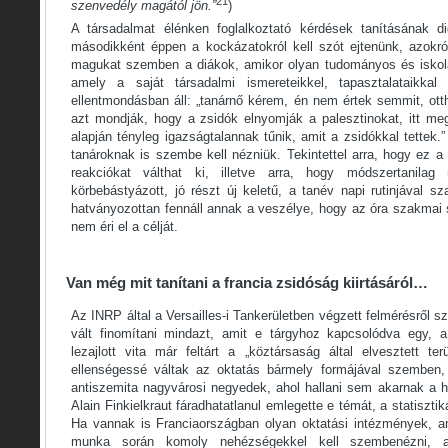
21
szenvedély magától jön.”
)
A társadalmat élénken foglalkoztató kérdések tanításának di
másodikként éppen a kockázatokról kell szót ejtenünk, azokról
magukat szemben a diákok, amikor olyan tudományos és iskola
amely a saját társadalmi ismereteikkel, tapasztalataikkal 
ellentmondásban áll: „tanárnő kérem, én nem értek semmit, ot
azt mondják, hogy a zsidók elnyomják a palesztinokat, itt meg
alapján tényleg igazságtalannak tűnik, amit a zsidókkal tettek
tanároknak is szembe kell nézniük. Tekintettel arra, hogy ez 
reakciókat válthat ki, illetve arra, hogy módszertanilag
körbebástyázott, jó részt új keletű, a tanév napi rutinjával sz
hatványozottan fennáll annak a veszélye, hogy az óra szakmai 
nem éri el a célját.
Van még mit tanítani a francia zsidóság kiirtásáról…
Az INRP által a Versailles-i Tankerületben végzett felmérésről sz
vált finomítani mindazt, amit e tárgyhoz kapcsolódva egy, a
lezajlott vita már feltárt a „köztársaság által elvesztett ter
ellenségessé váltak az oktatás bármely formájával szemben
antiszemita nagyvárosi negyedek, ahol hallani sem akarnak a ho
Alain Finkielkraut fáradhatatlanul emlegette e témát, a statiszt
Ha vannak is Franciaországban olyan oktatási intézmények, am
munka során komoly nehézségekkel kell szembenézni, 