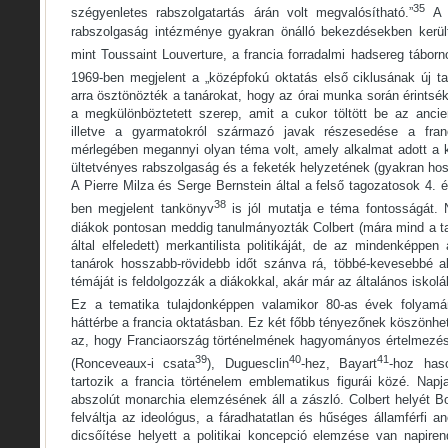
35
szégyenletes rabszolgatartás árán volt megvalósítható.”
A F
rabszolgaság intézménye gyakran önálló bekezdésekben kerül
mint Toussaint Louverture, a francia forradalmi hadsereg táborn
1969-ben megjelent a „középfokú oktatás első ciklusának új ta
arra ösztönözték a tanárokat, hogy az órai munka során érintsé
a megkülönböztetett szerep, amit a cukor töltött be az anci
illetve a gyarmatokról származó javak részesedése a franc
mérlegében megannyi olyan téma volt, amely alkalmat adott a
ültetvényes rabszolgaság és a feketék helyzetének (gyakran ho
A Pierre Milza és Serge Bernstein által a felső tagozatosok 4. 
38
ben megjelent tankönyv
is jól mutatja e téma fontosságát
diákok pontosan meddig tanulmányozták Colbert (mára mind a t
által elfeledett) merkantilista politikáját, de az mindenképpen
tanárok hosszabb-rövidebb időt szánva rá, többé-kevesebbé a
témáját is feldolgozzák a diákokkal, akár már az általános iskolá
Ez a tematika tulajdonképpen valamikor 80-as évek folyamá
háttérbe a francia oktatásban. Ez két főbb tényezőnek köszönhet
az, hogy Franciaország történelmének hagyományos értelmezés
39
40
41
(Ronceveaux-i csata
), Duguesclin
-hez, Bayart
-hoz has
tartozik a francia történelem emblematikus figurái közé. Napj
abszolút monarchia elemzésének áll a zászló. Colbert helyét Bo
felváltja az ideológus, a fáradhatatlan és hűséges államférfi a
dicsőítése helyett a politikai koncepció elemzése van napire