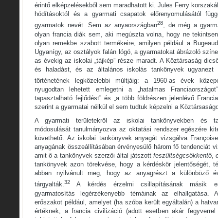
érintő elképzelésekből sem maradhatott ki. Jules Ferry korszaká
hódításoktól és a gyarmati csapatok előrenyomulásától füg
28
gyarmatok nevét. Sem az anyaországban
, de még a gyarm
olyan francia diák sem, aki megúszta volna, hogy ne tekintse
olyan remekbe szabott termékeire, amilyen például a Bugeaud
Ugyanígy, az osztályok falán lógó, a gyarmatokat ábrázoló színe
as évekig az iskolai „tájkép” része maradt. A Köztársaság dicsőí
és haladást, és az általános iskolás tankönyvek ugyanezt 
történetének legközelebbi múltjáig: a 1960-as évek közepé
nyugodtan lehetett emlegetni a „hatalmas Franciaországot”
tapasztalható fejlődést” és „a több földrészen jelenlévő Franci
szerint a gyarmatai nélkül el sem tudtuk képzelni a Köztársaságo
A gyarmati területekről az iskolai tankönyvekben és ta
módosulását tanulmányozva az oktatási rendszer egészére kit
követhető. Az iskolai tankönyvek anyagát vizsgálva Françoi
anyagának összeállításában érvényesülő három fő tendenciát vi
amit ő a tankönyvek szerzői által játszott
feszültségcsökkentő
,
tankönyvek azon törekvése, hogy a kérdéskör jelentőségét, té
abban nyilvánult meg, hogy az anyagrészt a különböző év
32
tárgyalták.
A kérdés érzelmi csillapításának másik e
gyarmatosítás legérzékenyebb témáinak az elhallgatása. 
erőszakot például, amelyet (ha szóba került egyáltalán) a hat
értéknek, a francia civilizáció (adott esetben akár fegyverre