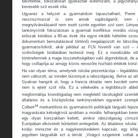
tekintettek, fokozatosan igyekeztek eufemizálni, a jegyzeta
kevesebb szó essék róla.
Ugyanez a helyzet a gyarmatokon tapasztalható, Pierre V
rassziszmussal is: sem annak sajátságairól, sem id
megnyilvánulásairól nem esett szinte egyetlen szó sem. Lénye
tankönyvírók fokozatosan a gyarmati konfliktus morális vizsg
erőszak kérdése a 80-as évek óta egyre inkább háttérbe szor
dokumentum bemutatásával történő) megalapozott és látszólag 
gyarmatosítókról, akár például az FLN híveiről van szó – 
szélsőségek bírálatában testesül meg. Ez a moralizálás id
történelemnek a maga összetettségében való átgondolását, de 
hogy csillapítja az amúgy közös nevezőre hozható értékek körül k
Ha van olyan téma, amelynek iskolai prezentációja – legalábbi
nem változott, az minden bizonnyal a rabszolgaság, illetve az a
Gyakran hangzik el, hogy a francia oktatás nem kezdett semm
nem is ejtett szót róla. Ez a vélekedés a legtöbbször abb
megformálója kronológiailag nem megfelelő távolságból szemlél
általános és a középiskolai tankönyvekben egyaránt szerep
34
Colbert
merkantilista és gyarmatosító politikáját tárgyaló feje
magyarázata kétségkívül azokban a morális felhangokban kere
egy olyan korszakban keltett, amikor rabszolgaság címszó
Európában elkövetett bűntetteit emlegették. Az általános iskolai
királyi miniszter és a nagykereskedelem kapcsán, egy kifej
jegyében tárgyalták ezt a témát: „Virágzó szigeteink voltak 