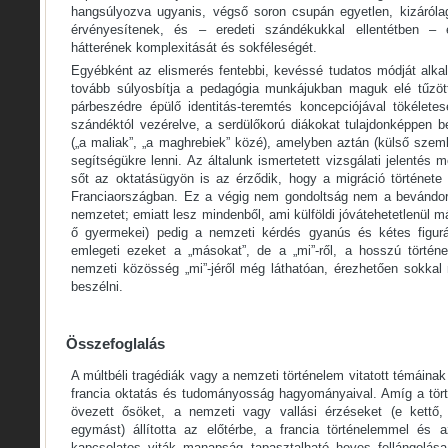
hangsúlyozva ugyanis, végső soron csupán egyetlen, kizáróla
érvényesítenek, és – eredeti szándékukkal ellentétben – e
hátterének komplexitását és sokféleségét.
Egyébként az elismerés fentebbi, kevéssé tudatos módját alk
tovább súlyosbítja a pedagógia munkájukban maguk elé tűzött
párbeszédre épülő identitás-teremtés koncepciójával tökéletes
szándéktól vezérelve, a serdülőkorú diákokat tulajdonképpen b
(„a maliak”, „a maghrebiek” közé), amelyben aztán (külső szem
segítségükre lenni. Az általunk ismertetett vizsgálati jelentés m
sőt az oktatásügyön is az érződik, hogy a migráció története
Franciaországban. Ez a végig nem gondoltság nem a bevándorl
nemzetet; emiatt lesz mindenből, ami külföldi jóvátehetetlenül 
ő gyermekei) pedig a nemzeti kérdés gyanús és kétes figurá
emlegeti ezeket a „másokat”, de a „mi”-ről, a hosszú törté
nemzeti közösség „mi”-jéről még láthatóan, érezhetően sokka
beszélni.
Összefoglalás
A múltbéli tragédiák vagy a nemzeti történelem vitatott témáinak 
francia oktatás és tudományosság hagyományaival. Amíg a tört
övezett ősöket, a nemzeti vagy vallási érzéseket (e kettő,
egymást) állította az előtérbe, a francia történelemmel és 
kapcsolatos viták manapság tapasztalható heves fellángolása