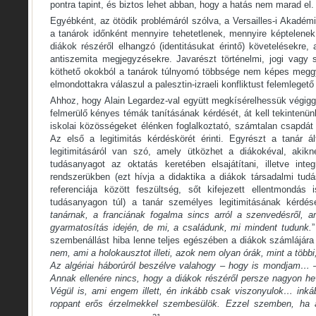
pontra tapint, és biztos lehet abban, hogy a hatás nem marad el.
Egyébként, az ötödik problémáról szólva, a Versailles-i Akadémi
a tanárok időnként mennyire tehetetlenek, mennyire képtelenek
diákok részéről elhangzó (identitásukat érintő) követelésekre, a
antiszemita megjegyzésekre. Javarészt történelmi, jogi vagy 
köthető okokból a tanárok túlnyomó többsége nem képes meggy
elmondottakra válaszul a palesztin-izraeli konfliktust felemlegető
Ahhoz, hogy Alain Legardez-val együtt megkísérelhessük végigg
felmerülő kényes témák tanításának kérdését, át kell tekintenün
iskolai közösségeket élénken foglalkoztató, számtalan csapdát
Az első a legitimitás kérdéskörét érinti. Egyrészt a tanár á
legitimitásáról van szó, amely ütközhet a diákokéval, akikn
tudásanyagot az oktatás keretében elsajátítani, illetve integ
rendszerükben (ezt hívja a didaktika a diákok társadalmi tud
referenciája között feszültség, sőt kifejezett ellentmondás 
tudásanyagon túl) a tanár személyes legitimitásának kérdése
tanárnak, a franciának fogalma sincs arról a szenvedésről, a
gyarmatosítás idején, de mi, a családunk, mi mindent tudunk.
”
szembenállást hiba lenne teljes egészében a diákok számlájára ír
nem, ami a holokausztot illeti, azok nem olyan órák, mint a több
Az algériai háborúról beszélve valahogy – hogy is mondjam… 
Annak ellenére nincs, hogy a diákok részéről persze nagyon he
Végül is, ami engem illett, én inkább csak viszonyulok… inká
roppant erős érzelmekkel szembesülök. Ezzel szemben, ha a