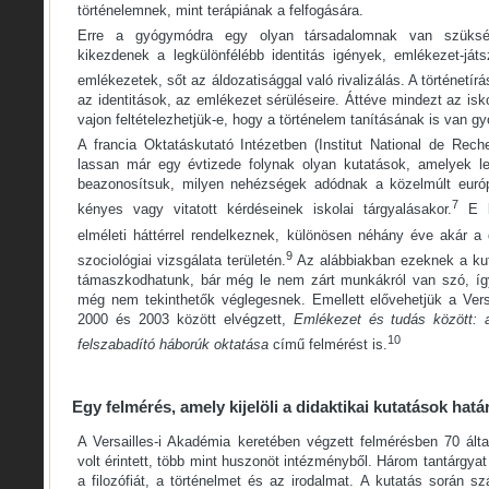
történelemnek, mint terápiának a felfogására.
Erre a gyógymódra egy olyan társadalomnak van szüksé
kikezdenek a legkülönfélébb identitás igények, emlékezet-já
emlékezetek, sőt az áldozatisággal való rivalizálás. A történetírá
az identitások, az emlékezet sérüléseire. Áttéve mindezt az isk
vajon feltételezhetjük-e, hogy a történelem tanításának is van gy
A francia Oktatáskutató Intézetben (Institut National de Re
lassan már egy évtizede folynak olyan kutatások, amelyek le
beazonosítsuk, milyen nehézségek adódnak a közelmúlt európ
7
kényes vagy vitatott kérdéseinek iskolai tárgyalásakor.
E k
elméleti háttérrel rendelkeznek, különösen néhány éve akár a 
9
szociológiai vizsgálata területén.
Az alábbiakban ezeknek a ku
támaszkodhatunk, bár még le nem zárt munkákról van szó, így
még nem tekinthetők véglegesnek. Emellett elővehetjük a Vers
2000 és 2003 között elvégzett,
Emlékezet és tudás között: 
10
felszabadító háborúk oktatása
című felmérést is.
Egy felmérés, amely kijelöli a didaktikai kutatások határ
A Versailles-i Akadémia keretében végzett felmérésben 70 álta
volt érintett, több mint huszonöt intézményből. Három tantárgya
a filozófiát, a történelmet és az irodalmat. A kutatás során sz