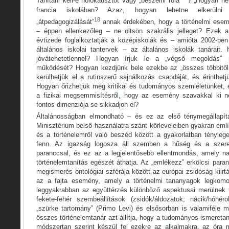
Tanítani kell-e holokausztot vagy „beszélni róla”
? „Hogyan nev
francia iskolában? Azaz, hogyan lehetne elkerülni
18
„átpedagogizálását”
annak érdekében, hogy a történelmi esemé
– éppen ellenkezőleg – ne öltsön szakrális jelleget? Ezek
évtizede foglalkoztatják a középiskolák és – amióta 2002-ben
általános iskolai tantervek – az általános iskolák tanárai
jóvátehetetlennel? Hogyan írjuk le a „végső megoldás” r
működését? Hogyan kezdjünk bele ezekbe az „összes többitől
kerülhetjük el a rutinszerű sajnálkozás csapdáját, és érinthe
Hogyan őrizhetjük meg kritikai és tudományos szemléletünket,
a fizikai megsemmisítésről, hogy az esemény szavakkal ki ne
fontos dimenziója se sikkadjon el?
Általánosságban elmondható – és ez az első ténymegállapít
Minisztérium belső használatra szánt körleveleiben gyakran em
és a történelemről való beszéd között a gyakorlatban ténylege
fenn. Az igazság logosza áll szemben a hűség és a szerete
paranccsal, és ez az a legjelentősebb ellentmondás, amely nap
történelemtanítás egészét áthatja. Az „emlékezz” erkölcsi paran
megismerés ontológiai szférája között az európai zsidóság kiirt
az a fajta esemény, amely a történelmi tananyagok legkomol
leggyakrabban az együttérzés különböző aspektusai merülnek f
fekete-fehér szembeállítások (zsidók/áldozatok; nácik/hóhér
„szürke tartomány” (Primo Levi) és elsősorban is valamiféle m
összes történelemtanár azt állítja, hogy a tudományos ismereta
módszertan szerint készül fel ezekre az alkalmakra, az óra 