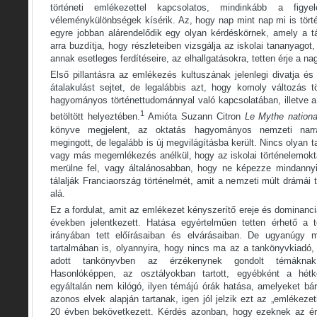
történeti emlékezettel kapcsolatos, mindinkább a figye
véleménykülönbségek kísérik. Az, hogy nap mint nap mi is törté
egyre jobban alárendelődik egy olyan kérdéskörnek, amely a tá
arra buzdítja, hogy részleteiben vizsgálja az iskolai tananyagot
annak esetleges ferdítéseire, az elhallgatásokra, tetten érje a 
Első pillantásra az emlékezés kultuszának jelenlegi divatja és 
átalakulást sejtet, de legalábbis azt, hogy komoly változás t
hagyományos történettudománnyal való kapcsolatában, illetve a
1
betöltött helyeztében.
Amióta Suzann Citron
Le Mythe nationa
könyve megjelent, az oktatás hagyományos nemzeti narrat
megingott, de legalább is új megvilágításba került. Nincs olyan
vagy más megemlékezés anélkül, hogy az iskolai történelemokt
merülne fel, vagy általánosabban, hogy ne képezze mindannyis
tálalják Franciaország történelmét, amit a nemzeti múlt drámái
alá.
Ez a fordulat, amit az emlékezet kényszerítő ereje és dominanc
években jelentkezett. Hatása egyértelműen tetten érhető a 
irányában tett előírásaiban és elvárásaiban. De ugyanúgy 
tartalmában is, olyannyira, hogy nincs ma az a tankönyvkiadó,
adott tankönyvben az érzékenynek gondolt témáknak 
Hasonlóképpen, az osztályokban tartott, egyébként a hétkö
egyáltalán nem kilógó, ilyen témájú órák hatása, amelyeket bá
azonos elvek alapján tartanak, igen jól jelzik ezt az „emlékezet
20 évben bekövetkezett. Kérdés azonban, hogy ezeknek az ér