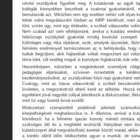
iskolai osztályokat figyeltek meg. A kutatásnak az egyik ta
kollégák könnyebben beszélnek a szakmai gyakorlatukról, m
bemutassák azt. Miközben nem egy esetben nehéz volt olyan kol
lettek volna megválaszolni írásban az INRP kérdőívét, mert a
tűnt, szinte úgy, mint egy értékelés, a szóbeli válaszadás sok
Nem szabad azt sem elfelejtenünk, amikor a kutatási eredmé
hétköznapi osztálybeli gyakorlat mindig kevésbé szerepel
különleges vagy ritka eljárások, azok, amelyek újszerűek, illetv
felmérés eredményeit természetesen az is befolyásolja, hogy
tudtuk begyűjteni, akik hajlandóak voltak megosztani azt velü
téma iránt, sőt esetleg maguk is komolyan foglakoztak már vele.
Hasonlóképpen, miközben a megkérdezett személyek világ
pedagógiai eljárásaikat, szívesen ismertették a kérdés
kezdeményezésüket, az osztályokban folyó napi gyakorlatot ne
Csakúgy, mint az írásos válaszoknál, a szóbeli beszámolók
kivételes, a megszokott-tól eltérő kerül az előtérbe. Hozzá k
egyébként jóval nagyobb súllyal jelentkezik a diskurzusban, ille
mint tíz vagy tizenöt évvel ezelőtt.
Módszertani szempontból problémát jelentett számunk
kiterjedtségének meghatározása is. A dilemma, amivel a kut
következő: ha a felmérés igazán komoly méretű mintára é
szükséges idő és a megfelelő eszközök hiányában nem les
kutatócsoport által megvalósítható keretek között marad, akkor
a kérdés időről időre lefékezhette ugyan a munkát, de sohas