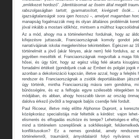
„emlékezet hordozó”. „
Identitásomat az őseim által megélt trau
rabszolgaságban tartott, gyarmatosított, kivégzett ősök… 
igazságtalanságok sora igen hosszú –, amelyet magamban hor
manapság fogalmazzák meg és olyan általános problémák keret
jóval inkább a mostani időkhöz, mintsem a múlthoz kapcsolódna
Az a mód, ahogy ma a történelemhez fordulnak, hogy az áldoz
kifejezésre juttassák, Franciaországnak komoly gondot jel
narratívájának iskolai megjelenítése tekintetében. Egészen az 1
történelmét a jövő (akár fényes, akár nem) felé fordulva, az
jegyében mesélték el. Franciaországnak megvoltak a maga földje
hősei, és úgy tűnt, hogy az egész világ felé akarta kisugároz
forradalmi értékeit (gondoljunk csak az Emberi és polgári jogok 
azonban a dekolonizáció kapcsán, illetve azzal, hogy a felejtés 
rendszer és Franciaországnak a zsidók deportálásában játszo
úgy történik, mintha Franciaország másra sem gondolna, min
bűnösségére, és ez a felfogás egyre szélesebb rétegekben te
módjában, és abban, ahogy hosszabb távon az ország önmagá
dalolva érkező jövőtől a tegnapok baljós csendje felé fordult.
Paul Ricoeur, illetve még előtte Alphonse Dupront, a kereszte
középkorász specialistája már feltették a kérdést: vajon lehe
elismerés és elfogadás eszköze és terepe?
Lehetséges-e elfo
mind a történelem szereplőinek a sokféleségét, felülemelkedv
konfliktusokon? Ez a nemes gondolat, amely rendszere
történelemről, traumáiról, árnyoldalairól folyó nyilvános v