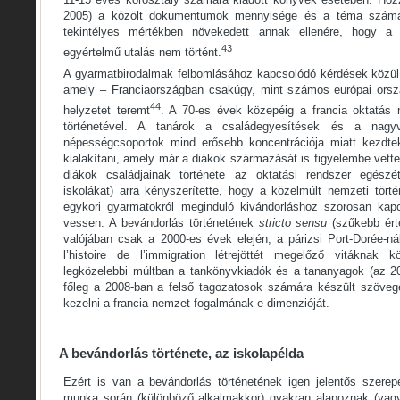
2005) a közölt dokumentumok mennyisége és a téma számára 
tekintélyes mértékben növekedett annak ellenére, hogy a 
43
egyértelmű utalás nem történt.
A gyarmatbirodalmak felbomlásához kapcsolódó kérdések közül 
amely – Franciaországban csakúgy, mint számos európai orsz
44
helyzetet teremt
. A 70-es évek közepéig a francia oktatás 
történetével. A tanárok a családegyesítések és a nagy
népességcsoportok mind erősebb koncentrációja miatt kezdtek
kialakítani, amely már a diákok származását is figyelembe vett
diákok családjainak története az oktatási rendszer egészé
iskolákat) arra kényszerítette, hogy a közelmúlt nemzeti tört
egykori gyarmatokról meginduló kivándorláshoz szorosan kap
vessen. A bevándorlás történetének
stricto sensu
(szűkebb ért
valójában csak a 2000-es évek elején, a párizsi Port-Dorée-nál
l’histoire de l’immigration létrejöttét megelőző vitáknak 
legközelebbi múltban a tankönyvkiadók és a tananyagok (az 2
főleg a 2008-ban a felső tagozatosok számára készült szövege
kezelni a francia nemzet fogalmának e dimenzióját.
A bevándorlás története, az iskolapélda
Ezért is van a bevándorlás történetének igen jelentős szerep
munka során (különböző alkalmakkor) gyakran alapoznak (vag