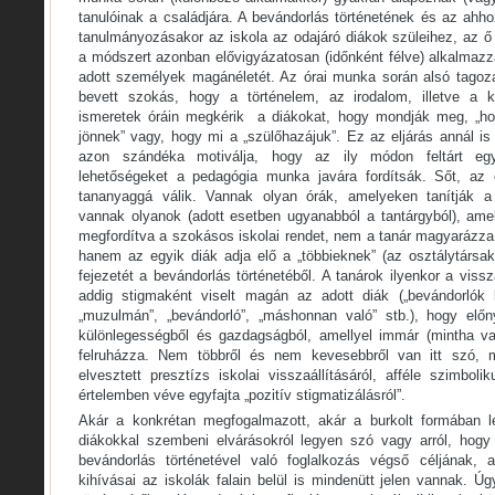
tanulóinak a családjára. A bevándorlás történetének és az ah
tanulmányozásakor az iskola az odajáró diákok szüleihez, az ő 
a módszert azonban elővigyázatosan (időnként félve) alkalmaz
adott személyek magánéletét. Az órai munka során alsó tagoza
bevett szokás, hogy a történelem, az irodalom, illetve a 
ismeretek óráin megkérik a diákokat, hogy mondják meg, „h
jönnek” vagy, hogy mi a „szülőhazájuk”. Ez az eljárás annál is 
azon szándéka motiválja, hogy az ily módon feltárt egy
lehetőségeket a pedagógia munka javára fordítsák. Sőt, az
tananyaggá válik. Vannak olyan órák, amelyeken tanítják a 
vannak olyanok (adott esetben ugyanabból a tantárgyból), amel
megfordítva a szokásos iskolai rendet, nem a tanár magyarázza
hanem az egyik diák adja elő a „többieknek” (az osztálytárs
fejezetét a bevándorlás történetéből. A tanárok ilyenkor a vissz
addig stigmaként viselt magán az adott diák („bevándorlók l
„muzulmán”, „bevándorló”, „máshonnan való” stb.), hogy elő
különlegességből és gazdagságból, amellyel immár (mintha va
felruházza. Nem többről és nem kevesebbről van itt szó, m
elvesztett presztízs iskolai visszaállításáról, afféle szimbolik
értelemben véve egyfajta „pozitív stigmatizálásról”.
Akár a konkrétan megfogalmazott, akár a burkolt formában lé
diákokkal szembeni elvárásokról legyen szó vagy arról, hogy
bevándorlás történetével való foglalkozás végső céljának,
kihívásai az iskolák falain belül is mindenütt jelen vannak. Ú