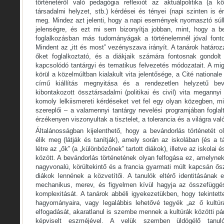
történetéről való pedagógia reflexiót az aktuálpolitika (a k
társadalmi helyzet, stb.) kérdései és tényei (napi szinten is 
meg. Mindez azt jelenti, hogy a napi események nyomasztó súll
jelenségre, és ezt mi sem bizonyítja jobban, mint, hogy a be
foglalkozásban más tudományágak a történelemnél jóval fonto
Mindent az „itt és most” vezényszava irányít. A tanárok határoz
őket foglalkoztató, és a diákjaik számára fontosnak gondol
kapcsolódó tantárgyi és tematikus felvezetés módozatait. A mig
körül a közelmúltban kialakult vita jelentősége, a Cité nationale 
című kiállítás megnyitása és a rendezetlen helyzetű bevá
kibontakozott össztársadalmi (politikai és civil) vita meganny
komoly lelkiismereti kérdéseket vet fel egy olyan közegben, m
szereplői – a valamennyi tantárgy nevelési programjában fogla
érzékenyen viszonyultak a tisztelet, a tolerancia és a világra va
Általánosságban kijelenthető, hogy a bevándorlás történetét o
élik meg (látják és tanítják), amely során az iskolában (és a 
létre az „ők” (a „különbözőnek” tartott diákok), illetve az iskolai
között. A bevándorlás történetének olyan felfogása ez, amelyne
nagyvonalú, körültekintő és a francia gyarmati múlt kapcsán ő
diákok lennének a közvetítői. A tanulók eltérő identitásának
mechanikus, merev, és figyelmen kívül hagyja az összefüggés
komplexitását. A tanárok abbéli igyekezetükben, hogy tekintette
hagyományaira, vagy legalábbis lehetővé tegyék „az ő kultúr
elfogadását, akaratlanul is szembe mennek a kultúrák közötti pá
képviselt eszméjével. A velük szemben üldögélő tanulók 