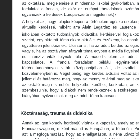
az oktatása, megjelenése a mindennapi iskolai gyakorlatban, m
fordulatot a francia, de akár az európai társadalmak számára
ugyanezek a kérdések Európa-szerte megjelennek)?
A helyzet az, hogy tulajdonképpen a történelem egésze érzéken
aktuális kérdéssé, miként arra Alain Legardez és Laurence
iskolában oktatott tudományok didaktikai kérdéseivel foglalk
szerint, egy oktatott téma akkor aktuális és érzékeny, ha anna
együttesen jelentkeznek. Először is, ha az adott kérdés az egés
vagyis, ha az osztályban tárgyalt téma egyben a média figyelmé
és intenzív viták folynak róla. A második elem az adott 
kapcsolatos. A francia forradalom például egyértel
történettudományos viták középpontjában állt, de ezáltal
közvéleményben is. Végül pedig, egy kérdés aktuális voltát az i
jellemzi és határozza meg, hogy az mennyire érinti meg az iskol
az oktató maga is nehéz helyzetbe kerülhet, konkrétan, amik
szembesülnie, hogy a diákok nem rendelkeznek a szükséges h
hiányában nyilvánulnak meg az adott téma kapcsán.
Köztársaság, trauma és didaktika
Annak az igen komoly horderejű vitának a kapcsán, amely az eml
Franciaországban, miként másutt is Európában, a történész Pi
azt a megfogalmazást, hogy az elhallgatáson, a néha üdvözít