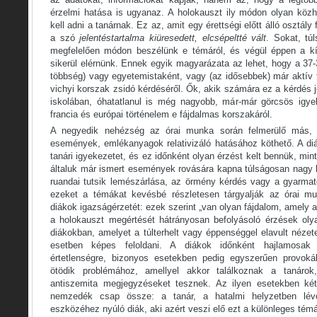
érzelmi hatása is ugyanaz. A holokauszt ily módon olyan közhe
kell adni a tanárnak. Ez az, amit egy érettségi előtt álló osztály
a szó
jelentéstartalma kiüresedett, elcsépeltté vált
. Sokat, t
megfelelően módon beszélünk e témáról, és végül éppen a k
sikerül elérnünk. Ennek egyik magyarázata az lehet, hogy a 37-3
többség) vagy egyetemistaként, vagy (az idősebbek) már aktív t
vichyi korszak zsidó kérdéséről. Ők, akik számára ez a kérdés j
iskolában, óhatatlanul is még nagyobb, már-már görcsös igye
francia és európai történelem e fájdalmas korszakáról.
A negyedik nehézség az órai munka során felmerülő más, 
események, emlékanyagok relativizáló hatásához köthető. A diá
tanári igyekezetet, és ez időnként olyan érzést kelt bennük, mi
általuk már ismert események rovására kapna túlságosan nagy h
ruandai tutsik lemészárlása, az örmény kérdés vagy a gyarmato
ezeket a témákat kevésbé részletesen tárgyalják az órai mu
diákok igazságérzetét: ezek szerint „van olyan fájdalom, amely a
a holokauszt megértését hátrányosan befolyásoló érzések oly
diákokban, amelyet a túlterhelt vagy éppenséggel elavult néze
esetben képes feloldani. A diákok időnként hajlamosak 
értetlenségre, bizonyos esetekben pedig egyszerűen provoká
ötödik problémához, amellyel akkor találkoznak a tanárok
antiszemita megjegyzéseket tesznek. Az ilyen esetekben két
nemzedék csap össze: a tanár, a hatalmi helyzetben lév
eszközéhez nyúló diák, aki azért veszi elő ezt a különleges tém