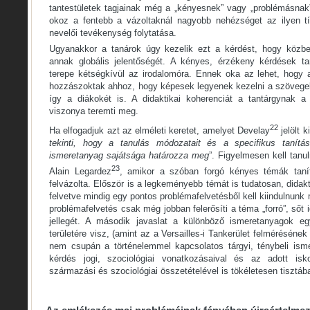
tantestületek tagjainak még a „kényesnek” vagy „problémásnak”
okoz a fentebb a vázoltaknál nagyobb nehézséget az ilyen 
nevelői tevékenység folytatása.
Ugyanakkor a tanárok úgy kezelik ezt a kérdést, hogy közben
annak globális jelentőségét. A kényes, érzékeny kérdések ta
terepe kétségkívül az irodalomóra. Ennek oka az lehet, hogy 
hozzászoktak ahhoz, hogy képesek legyenek kezelni a szövegek 
így a diákokét is. A didaktikai koherenciát a tantárgynak a
viszonya teremti meg.
22
Ha elfogadjuk azt az elméleti keretet, amelyet Develay
jelölt ki
tekinti, hogy a tanulás módozatait és a specifikus tanítá
ismeretanyag sajátsága határozza meg
”. Figyelmesen kell tanu
23
Alain Legardez
, amikor a szóban forgó kényes témák tanít
felvázolta. Először is a legkeményebb témát is tudatosan, didak
felvetve mindig egy pontos problémafelvetésből kell kiindulnunk m
problémafelvetés csak még jobban felerősíti a téma „forró”, sőt
jellegét. A második javaslat a különböző ismeretanyagok e
területére visz, (amint az a Versailles-i Tankerület felmérésének 
nem csupán a történelemmel kapcsolatos tárgyi, ténybeli ism
kérdés jogi, szociológiai vonatkozásaival és az adott isk
származási és szociológiai összetételével is tökéletesen tisztába