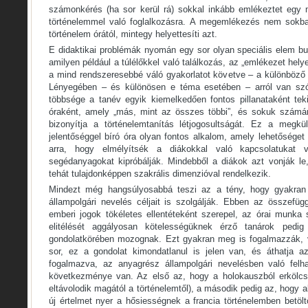
számonkérés (ha sor kerül rá) sokkal inkább emlékeztet egy 
történelemmel való foglalkozásra. A megemlékezés nem sokb
történelem órától, mintegy helyettesíti azt.
E didaktikai problémák nyomán egy sor olyan speciális elem bu
amilyen például a túlélőkkel való találkozás, az „emlékezet helyei
a mind rendszeresebbé váló gyakorlatot követve – a különböző 
Lényegében – és különösen e téma esetében – arról van szó
többsége a tanév egyik kiemelkedően fontos pillanataként teki
óraként, amely „más, mint az összes többi”, és sokuk számá
bizonyítja a történelemtanítás létjogosultságát. Ez a megkü
jelentőséggel bíró óra olyan fontos alkalom, amely lehetőséget
arra, hogy elmélyítsék a diákokkal való kapcsolatukat 
segédanyagokat kipróbálják. Mindebből a diákok azt vonják le,
tehát tulajdonképpen szakrális dimenzióval rendelkezik.
Mindezt még hangsúlyosabbá teszi az a tény, hogy gyakran
állampolgári nevelés céljait is szolgálják. Ebben az összefüg
emberi jogok tökéletes ellentéteként szerepel, az órai munka
elitélését aggályosan kötelességüknek érző tanárok pedig
gondolatkörében mozognak. Ezt gyakran meg is fogalmazzák, 
sor, ez a gondolat kimondatlanul is jelen van, és áthatja a
fogalmazva, az anyagrész állampolgári nevelésben való felh
következménye van. Az első az, hogy a holokauszból erkölcsi
eltávolodik magától a történelemtől), a második pedig az, hogy a
új értelmet nyer a hősiességnek a francia történelemben betölt