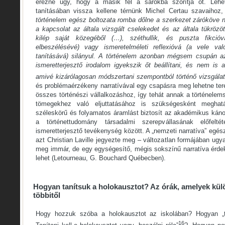
érezné úgy, hogy a másik fél a sarokba szorítja őt. Lehe
tanításában vissza kellene térnünk Michel Certau szavaihoz,
történelem egész boltozata romba dőlne a szerkezet záróköve 
a kapcsolat az általa vizsgált cselekedet és az általa tükröz
kilép saját közegéből (…), széthullik, és puszta fikci
elbeszélésévé) vagy ismeretelméleti reflexióvá (a vele val
tanításává) silányul. A történelem azonban mégsem csupán a
ismeretterjesztő irodalom igyekszik őt beállítani, és nem is a
amivé kizárólagosan módszertani szempontból történő vizsgálat
és problémaérzékeny narratívával egy csapásra meg lehetne ter
összes történészi vállalkozáshoz, így tehát annak a történele
tömegekhez való eljuttatásához is szükségesként meghatá
széleskörű és folyamatos áramlást biztosít az akadémikus kán
a történettudomány társadalmi szerepvállasának előfeltéte
ismeretterjesztő tevékenység között. A „nemzeti narratíva” egés
azt Christian Laville jegyezte meg – változatlan formájában ugy
meg immár, de egy egységesítő, mégis sokszínű narratíva érd
lehet (Letourneau, G. Bouchard Québecben).
Hogyan tanítsuk a holokausztot? Az órák, amelyek kü
többitől
Hogy hozzuk szóba a holokausztot az iskolában? Hogyan „t
16