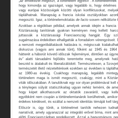
„
az emlékezet megoszt, a történelem egyesít
”. A történelemnek 
hogy kimondja az igazságot, vagy legalább is, hogy értelmes 
vagy európai közösségek közötti olyan konfliktusokat, melye
táplálhatnak. Manapság a francia iskolai osztályokban azon
megosztó. Igaz, a történelemoktatás
de facto
sosem nélkülözte t
Azokban a régiókban például, amelyek annak idején a francia f
Köztársaság tanítóinak gyakran keményen meg kellett harco
juttassák a köztársasági Franciaország hangját. Egy szí
sugalmazása érdekében elhallgatták a forradalom vérengzéseit. D
a nemzeti megpróbáltatások hatására is, mégiscsak kialakulha
diskurzus (vagyis ami annak tűnt), főként az 1945 és 1964
hátterét a háborút követő időszak fejleményei, döntően az úgy
év” alatti társadalmi fejlődés teremtette meg, amelynek hat
beszéd is átalakult és liberalizálódott. Természetesen, a Szov
természetét illető nézeteltérések ezekben az években is táplálha
az 1980-as évekig. Csakhogy manapság, legalább mintegy
történelem maga is ismét megosztó, csakúgy, mint a Köztár
viták időszakában. A tanulóknak egy sor olyan problémával kel
a tényleges súlyát statisztikailag ugyan nehéz lemérni, de am
hogy képet alkothassunk az oktatók zavaráról, vagy kelle
egyébként nem csupán a történelemtanárok kerülhetnek, amikor
érdekes kérdéseit, és ezáltal a nemzeti identitás témáját kell tár
Először is, úgy tűnik, a történelmet tanítók nehezen tudnak
narratívát, amely ugyanazzal az integráló erővel bírna, mint a
előtti Franciaországban rendelkezett. Azzal a hagyományos ne