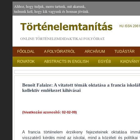
Ahhoz, hogy tudjuk, merre tartunk, mit akarunk,
tudnunk kell, hogy kik vagyunk és honnan jövünk.
ONLINE TÖRTÉNELEMDIDAKTIKAI FOLYÓIRAT.
FŐOLDAL
A FOLYÓIRATRÓL
ARCHÍVUM
TUDÁSTÁR
ROVATOK
ABSTRACTS IN ENGLISH
EGYÉB
KIADVÁNY
Benoit Falaize: A vitatott témák oktatása a francia iskol
kollektív emlékezet kihívásai
(hivatkozási azonosító: 02-02-09)
A francia történelem érzékeny fejezeteinek oktatása im
visszatérő kérdés mind az iskolai, mind a közéleti és politikai