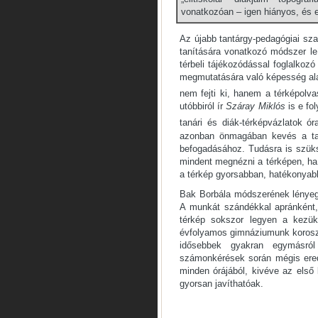
vonatkozóan – igen hiányos, és 
Az újabb tantárgy-pedagógiai sza
tanítására vonatkozó módszer le
térbeli tájékozódással foglalkozó
megmutatására való képesség al
nem fejti ki, hanem a térképolva
utóbbiról ír
Száray Miklós
is e fo
tanári és diák-térképvázlatok ór
azonban önmagában kevés a tan
befogadásához. Tudásra is szük
mindent megnézni a térképen, ha p
a térkép gyorsabban, hatékonyab
Bak Borbála módszerének lényege
A munkát szándékkal apránként,
térkép sokszor legyen a kezük
évfolyamos gimnáziumunk koroszt
idősebbek gyakran egymásró
számonkérések során mégis ere
minden órájából, kivéve az első 
gyorsan javíthatóak.