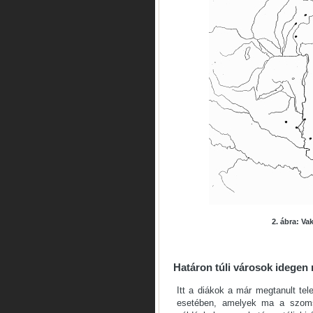
2. ábra: V
Határon túli városok idegen
Itt a diákok a már megtanult te
esetében, amelyek ma a szoms