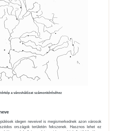
aktérkép a városhálózat számonkéréséhez
 neve
lepülések idegen neveivel is megismerkednek azon városok
zédos országok területén fekszenek. Hasznos lehet ez