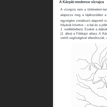
A Kárpát-medence vízrajza
A vízrajzra nem a történelem-t
alapozza meg a tájékozódást a
egységére vonatkozó alapvető is
folyását követve – a bal és a jobb
1. melléklet
ben). Ezeket a diákok
(
1. ábra
) a Földrajzi atlasz
A Kár
vetítő segítségével ellenőrizzük, 