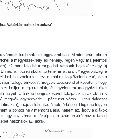
7
ábra. Vaktérkép otthoni munkára
a városok fordulnak elő leggyakrabban. Minden órán felírom
iknél a megyeszékhely és néhány, régen vagy ma jelentős
ben). Otthoni feladat a megadott városok bejelölése egy új
 Ehhez a Középiskolai történelmi atlasz „Magyarország a
ét kell használniuk – ez a mához legközelebb eső, de a
szben átfogó térkép. A megyék ábécérendjét követem, hogy
eket kelljen megkeresniük, és igyekszem meggyőzni őket
ta helyett a térkép böngészésével találjanak rá az aktuális
 A megyék egynegyede – pár tucat város – után dolgozat
artalmazza), majd a folytatás újabb térképen. Hogy ne legyen
él nem a pontos hely memorizálása, hanem az, hogy a diákok
nek egy-egy várost a térképen, a számonkéréshez a tanult
képet használok (
2. ábra
).