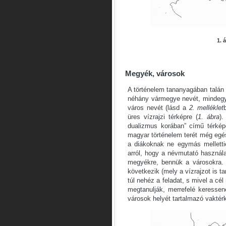
1. 
Megyék, városok
A történelem tananyagában talán 
néhány vármegye nevét, mindegy
város nevét (lásd a
2. melléklet
üres vízrajzi térképre (
1. ábra
).
dualizmus korában” című térkép
magyar történelem terét még egé
a diákoknak ne egymás melletti
arról, hogy a névmutató használa
megyékre, bennük a városokra.
következik (mely a vízrajzot is t
túl nehéz a feladat, s mivel a c
megtanulják, merrefelé keresse
városok helyét tartalmazó vaktér