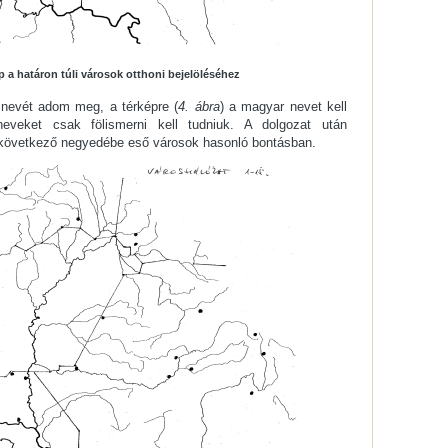
ép a határon túli városok otthoni bejelöléséhez
 nevét adom meg, a térképre (
4. ábra
) a magyar nevet kell
neveket csak fölismerni kell tudniuk. A dolgozat után
következő negyedébe eső városok hasonló bontásban.