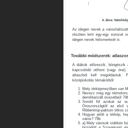
4. ábra: Vaktérk
Az idegen nevek a városhálózatt
részben leírt egy-egy sorozat 
idegen nevek felismerését is.
További módszerek: atlaszos
A diákok előveszik, böngészik 
kapcsolódó otthoni (vagy órai)
atlaszból kell megoldaniuk.
középiskolás témakörből:
Mely térképmezőben van M
Nevezz meg egy németorszá
demilitarizált övezetbe)! 79
Sorold föl azokat az eu
Oroszországtól az első 
Ribbentrop-paktum titkos 
Hogyan jelöli a térkép, h
város? 79b
a) Mely városok vidékén hú
húzódott a Szovjetunió é