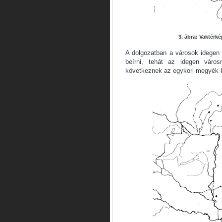
3. ábra: Vaktérk
A dolgozatban a városok idegen
beírni, tehát az idegen város
következnek az egykori megyék 