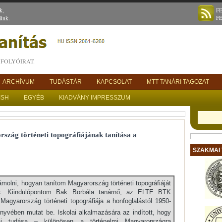
k,
F
ünk.
F
FOLYÓIRAT.
ARCHÍVUM
TUDÁSTÁR
KAPCSOLAT
MTT TANÁRI TAGOZAT
ISH
EGYÉB
KIADVÁNY IMPRESSZUM
zág történeti topográfiájának tanítása a
SZAKMAI
molni, hogyan tanítom Magyarország történeti topográfiáját
ak. Kiindulópontom Bak Borbála tanárnő, az ELTE BTK
gyarország történeti topográfiája a honfoglalástól 1950-
yvében mutat be. Iskolai alkalmazására az indított, hogy
áfiai tudása – különösen a történelmi Magyarországra