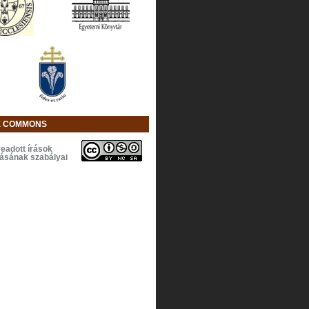
E COMMONS
eadott írások
lásának szabályai