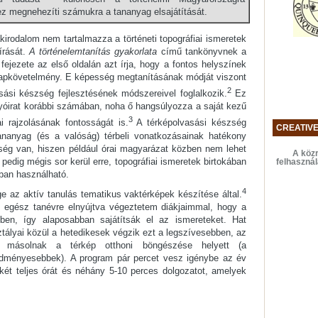
ez megnehezíti számukra a tananyag elsajátítását.
kirodalom nem tartalmazza a történeti topográfiai ismeretek
írását.
A
történelemtanítás gyakorlata
című tankönyvnek a
 fejezete az első oldalán azt írja, hogy a fontos helyszínek
apkövetelmény. E képesség megtanításának módját viszont
2
sási készség fejlesztésének módszereivel foglalkozik.
Ez
lyóirat korábbi számában, noha ő hangsúlyozza a saját kezű
3
ai rajzolásának fontosságát is.
A térképolvasási készség
CREATIV
anyag (és a valóság) térbeli vonatkozásainak hatékony
ség van, hiszen például órai magyarázat közben nem lehet
A közr
edig mégis sor kerül erre, topográfiai ismeretek birtokában
felhaszná
ban használható.
4
 az aktív tanulás tematikus vaktérképek készítése által.
 egész tanévre elnyújtva végeztetem diákjaimmal, hogy a
ben, így alaposabban sajátítsák el az ismereteket. Hat
ályai közül a hetedikesek végzik ezt a legszívesebben, az
l másolnak a térkép otthoni böngészése helyett (a
dményesebbek). A program pár percet vesz igénybe az év
két teljes órát és néhány 5-10 perces dolgozatot, amelyek