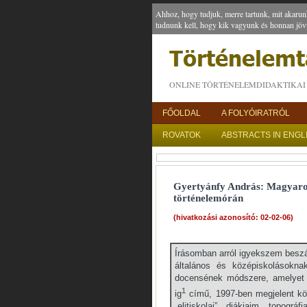
Ahhoz, hogy tudjuk, merre tartunk, mit akarun
tudnunk kell, hogy kik vagyunk és honnan jöv
ONLINE TÖRTÉNELEMDIDAKTIKAI 
FŐOLDAL
A FOLYÓIRATRÓL
ROVATOK
ABSTRACTS IN ENGL
Gyertyánfy András: Magyarors
történelemórán
(hivatkozási azonosító: 02-02-06)
Írásomban arról igyekszem beszá
általános és középiskolásokn
docensének módszere, amelyet Ma
1
ig
című, 1997-ben megjelent kön
„elitiskolai” diákjaim topogr