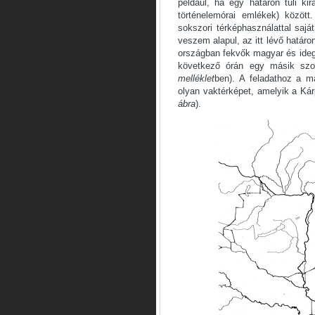
például, ha egy határon túli kir
történelemórai emlékek) közöt
sokszori térképhasználattal saj
veszem alapul, az itt lévő határ
országban fekvők magyar és idege
következő órán egy másik sz
melléklet
ben). A feladathoz a m
olyan vaktérképet, amelyik a Ká
ábra
).