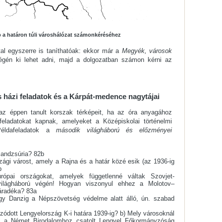
ép a határon túli városhálózat számonkéréséhez
al egyszerre is taníthatóak: ekkor már a
Megyék, városok
végén ki lehet adni, majd a dolgozatban számon kérni az
 házi feladatok és a Kárpát-medence nagytájai
az éppen tanult korszak térképeit, ha az óra anyagához
 feladatokat kapnak, amelyeket a Középiskolai történelmi
 Példafeladatok a
második világháború és előzményei
andzsúria? 82b
gi várost, amely a Rajna és a határ közé esik (az 1936-ig
b
rópai országokat, amelyek függetlenné váltak Szovjet-
világháború végén! Hogyan viszonyul ehhez a Molotov–
záradéka? 83a
ogy Danzig a Népszövetség védelme alatt álló, ún. szabad
zódott Lengyelország K-i határa 1939-ig? b) Mely városoknál
s a Német Birodalomhoz csatolt Lengyel Főkormányzóság