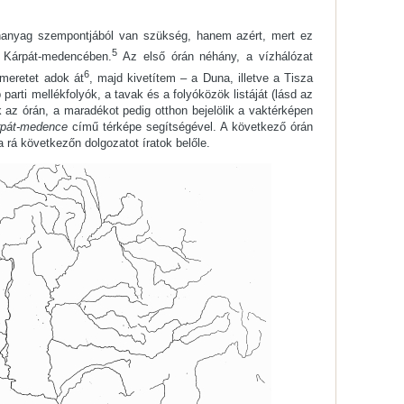
ananyag szempontjából van szükség, hanem azért, mert ez
5
 Kárpát-medencében.
Az első órán néhány, a vízhálózat
6
meretet adok át
, majd kivetítem – a Duna, illetve a Tisza
 parti mellékfolyók, a tavak és a folyóközök listáját (lásd az
 az órán, a maradékot pedig otthon bejelölik a vaktérképen
pát-medence
című térképe segítségével. A következő órán
a rá következőn dolgozatot íratok belőle.