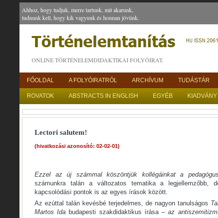
Ahhoz, hogy tudjuk, merre tartunk, mit akarunk,
tudnunk kell, hogy kik vagyunk és honnan jövünk.
ONLINE TÖRTÉNELEMDIDAKTIKAI FOLYÓIRAT.
FŐOLDAL
A FOLYÓIRATRÓL
ARCHÍVUM
TUDÁSTÁR
ROVATOK
ABSTRACTS IN ENGLISH
EGYÉB
KIADVÁNY
Lectori salutem!
(hivatkozási azonosító: 02-02-01)
Ezzel az új számmal köszöntjük kollégáinkat a pedagógus
számunkra talán a változatos tematika a legjellemzőbb, d
kapcsolódási pontok is az egyes írások között.
Az ezúttal talán kevésbé terjedelmes, de nagyon tanulságos
Ta
Martos Ida
budapesti szakdidaktikus írása –
az antiszemitizm