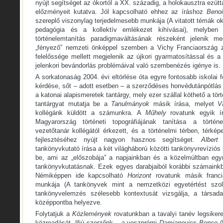
nyújt segítséget az ókortól a XX. századig, a holokausztra ezút
előzményeit kutatva. Jól kapcsolható ehhez az íráshoz
Benoi
szereplő viszonylag terjedelmesebb munkája (A vitatott témák ok
pedagógia és a kollektív emlékezet kihívásai), melyben
történelemtanítás paradigmaváltásának részeként jelenik
„fényező” nemzeti önképpel szemben a Vichy Franciaország z
felelőssége mellett megjelenik az újkori gyarmatosítással és a
jelenkori bevándorlás problémáival való szembenézés igénye is.
A sorkatonaság 2004. évi eltörlése óta egyre fontosabb iskolai 
kérdése, sőt – adott esetben – a szerződéses honvédutánpótlás 
a katonai alapismeretek tantárgy, mely ezer szállal köthető a tö
tantárgyat mutatja be a
Tanulmányok
másik írása, melyet
V
kollégánk küldött a számunkra. A
Műhely
rovatunk egyik 
Magyarország történeti topográfiájának tanítása a történe
vezetőtanár kollégától érkezett, és a történelmi térben, térk
fejlesztéséhez nyújt nagyon hasznos segítséget.
Albert
tankönyvkutató írása a két világháború közötti tankönyvrevíziós
be, ami az „előszobája” a napjainkban és a közelmúltban egy
tankönyvkutatásnak. Ezek egyes darabjaiból korábbi számaink
Némiképpen ide kapcsolható
Horizont
rovatunk másik franc
munkája (A tankönyvek mint a nemzetközi egyetértést szo
tankönyvelemzés szélesebb kontextusát vizsgálja, a társadal
középpontba helyezve.
Folytatjuk a
Közlemények
rovatunkban a tavalyi tanév legsike
közreadását. Ifjú szerzőnk – a veszprémi
Damjanovics Bence
(