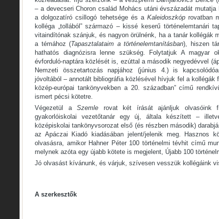
– a devecseri Choron család Mohács utáni évszázadát mutatja 
a dolgozatíró csillogó tehetsége és a
Kaleidoszkóp
rovatban 
kolléga „tollából” származó – kissé keserű történelemtanári ta
vitaindítónak szánjuk, és nagyon örülnénk, ha a tanár kollégák
a témához (
Tapasztalataim a történelemtanításban
), hiszen t
hathatós diagnózisra lenne szükség. Folytatjuk A magyar ok
évforduló-naptára közlését is, ezúttal a második negyedévvel (ápri
Nemzeti összetartozás napjához (június 4.) is kapcsolód
jóvoltából – annotált bibliográfia közlésével hívjuk fel a kollégá
közép-európai tankönyvekben a 20. században” című rendkív
ismert pécsi kötetre.
Végezetül a
Szemle
rovat két írását ajánljuk olvasóink 
gyakorlóiskolai vezetőtanár egy új, általa készített – ill
középiskolai tankönyvsorozat első (és részben második) darabjár
az Apáczai Kiadó kiadásában jelent/jelenik meg. Hasznos k
olvasásra, amikor Hahner Péter 100 történelmi tévhit című munk
melynek azóta egy újabb kötete is megjelent, Újabb 100 történel
Jó olvasást kívánunk, és várjuk, szívesen vesszük kollégáink vis
A szerkesztők