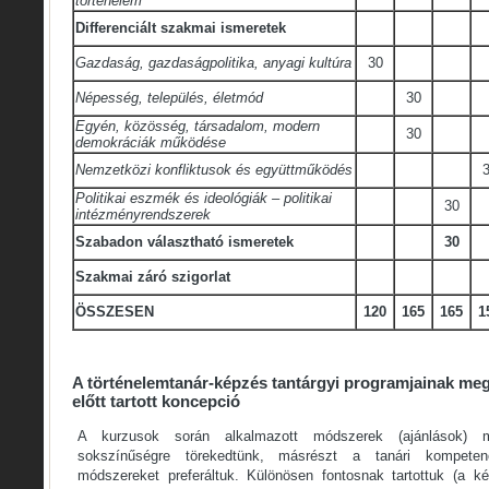
történelem
Differenciált szakmai ismeretek
Gazdaság, gazdaságpolitika, anyagi kultúra
30
Népesség, település, életmód
30
Egyén, közösség, társadalom, modern
30
demokráciák működése
Nemzetközi konfliktusok és együttműködés
Politikai eszmék és ideológiák – politikai
30
intézményrendszerek
Szabadon választható ismeretek
30
Szakmai záró szigorlat
ÖSSZESEN
120
165
165
1
A történelemtanár-képzés tantárgyi programjainak m
előtt tartott koncepció
A kurzusok során alkalmazott módszerek (ajánlások) m
sokszínűségre törekedtünk, másrészt a tanári kompetenc
módszereket preferáltuk. Különösen fontosnak tartottuk (a kép