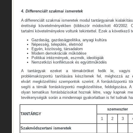
4.
Differenciált szakmai ismeretek
A differenciált szakmai ismeretek modul tantárgyainak kialakítá
érettségi követelményekben (többször módosított 40/2002. 
tartalmi követelményekre voltunk tekintettel. Ezek a következő té
Gazdaság, gazdaságpolitika, anyagi kultúra
Népesség, település, életmód
Egyén, közösség, társadalom
Modern demokráciák működése
Politikai intézmények, eszmék, ideológiák
Nemzetközi konfliktusok és együttműködés
A tantárgyak ezeket a témaköröket fedik le, vagyis
problémaközpontú tanítására készítenek fel, méghozzá az é
elvárt megközelítési szempontok szerint. A forrásközpontú tör
segíti a témák forrásközpontú megközelítése, feldolgozása. A
olyan tematikus forrásbázisokat hoznak létre, vagy kapnak me
tevékenységük során a mindennapi gyakorlatban is fel tudnak ha
szemeszter
TANTÁRGY
1
2
3
Szakmódszertani ismeretek