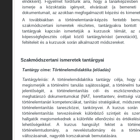
elnökként). Figyelmet fordítunk arra, hogy a tanárképzésben
ismerje a közoktatás igényeit, elvárásait (a bemeneti
dokumentumait, az azokban megfogalmazott képzési és kimenet
A továbbiakban a történelemtanár-képzés fentebb bemu
szakmódszertani ismeretek részletes, tantárgyakra bontott
tantárgyak kapcsán ismertetjük a kurzusok témáit, az
képességfejlesztés céljait közlő tantárgyleírást (annotációt)
feltételeit és a kurzusok során alkalmazott módszereket.
Szakmódszertani ismeretek tantárgyai
Tantárgy címe: Történelemdidaktika (előadás)
Tantárgyleírás:
A történelemdidaktika tantárgy célja, hogy a
megismerjék a történelmi tanulás sajátosságait, a történelmi t
jelentőségét, a történelemtanítás cél- és eszközrendsze
meghatározó dokumentumokat (NAT, kerettanterv, érettségi viz
történelemtanári kompetenciákat, tanítási stratégiákat, módszer
történelemtanítás taneszközei, tankönyvei. A kurzus során
történelemtanítás tervezésének különböző szintjeit és sze
hallgatók megismerkednek a különféle ellenőrzési és értékelés
lehetőségeikkel. A kurzus hangsúlyt fektet a történe
történelemtudomány, a neveléstudomány és a történele
változásainak, nagyobb korszakainak bemutatására.