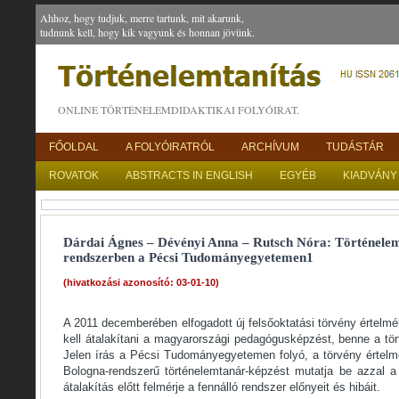
Ahhoz, hogy tudjuk, merre tartunk, mit akarunk,
tudnunk kell, hogy kik vagyunk és honnan jövünk.
ONLINE TÖRTÉNELEMDIDAKTIKAI FOLYÓIRAT.
FŐOLDAL
A FOLYÓIRATRÓL
ARCHÍVUM
TUDÁSTÁR
ROVATOK
ABSTRACTS IN ENGLISH
EGYÉB
KIADVÁNY
Dárdai Ágnes – Dévényi Anna – Rutsch Nóra: Történelem
rendszerben a Pécsi Tudományegyetemen1
(hivatkozási azonosító: 03-01-10)
A 2011 decemberében elfogadott új felsőoktatási törvény értelmé
kell átalakítani a magyarországi pedagógusképzést, benne a tö
Jelen írás a Pécsi Tudományegyetemen folyó, a törvény érte
Bologna-rendszerű történelemtanár-képzést mutatja be azzal 
átalakítás előtt felmérje a fennálló rendszer előnyeit és hibáit.