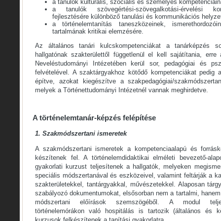
a tanulók kulturális, szociális és személyes kompetenciáin
a tanulók szövegértési-szövegalkotási-érvelési kom
fejlesztésére különböző tanulási és kommunikációs helyze
a történelemtanítás taneszközeinek, ismerethordozó
tartalmának kritikai elemzésére.
Az általános tanári kulcskompetenciákat a tanárképzés 
hallgatónak szakterülettől függetlenül el kell sajátítania, er
Neveléstudományi Intézetében kerül sor, pedagógiai és pszi
felvételével. A szaktárgyakhoz kötődő kompetenciákat pedig 
építve, azokat kiegészítve a szakpedagógiai/szakmódszertani
melyek a Történettudományi Intézetnél vannak meghirdetve.
A történelemtanár-képzés felépítése
1.
Szakmódszertani ismeretek
A szakmódszertani ismeretek a kompetenciaalapú és forráskö
készítenek fel. A történelemdidaktikai elméleti bevezető-ala
gyakorlati kurzust teljesítenek a hallgatók, melyeken megisme
speciális módszertanával és eszközeivel, valamint feltárják a k
szakterületekkel, tantárgyakkal, művészetekkel. Alaposan tárgy
szabályozó dokumentumokat, elsősorban nem a tartalmi, hanem 
módszertani előírások szemszögéből. A modul teljesí
történelemórákon való hospitálás is tartozik (általános és 
kurzusok felkészítenek a tanítási gyakorlatra.