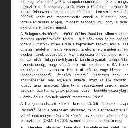
érettségi követelmények a kompetenciamérésre, azaz a megsz
helyezték a fő hangsúlyt, elsősorban a történelmi források ön
kritikai felhasználásán, rendszerezésén stb. keresztül. Az új é
2005-től tehát már megteremtette annak a feltételeit, hog
történelemtanítás folyjon, mindezt azonban úgy, hogy a taná
gyakorlata érintetlen maradt.
A Bologna-szisztémára történő átállás 2006-ban viharos gyors
melynek eredményeként totális – a felsőoktatás szinte egészét
történt. Oktatóink zöme a duális képzéshez szokott, míg a 200
oktatási modell a lineáris képzést írta elő, amely minden átmen
élesben került bevezetésre. Már a rendszer elindulásakor is m
de az első Bologna-évfolyamok tanulmányainak befejeződ
bizonytalanság, hogy végzőseink mit kezdenek a BA fokoz
szakképesítést számukra. Két út áll előttük, vagy kilépnek 
fogadókészségéről, „felszívó erejéről” kezdetben csak s
szakképesítést adó egyetemi oklevél, azaz az MA fokozat m
további tanulmányokat. Mivel tanári végzettséget csak a meste
szerezni, ezért a hallgatók jelentős része – későbbi viszonylag
3
– érdeklődik a történelemtanári mesterszak iránt.
A Bologna-rendszerű képzés keretei közötti történelem ala
4
Pécsett
. Mind a történelem alapszak, mind a történelemtaná
képző intézményre kötelező) képzési és kimeneti követelményei
Minisztérium (OKM) 15/2006. számú rendelete határozta meg.
A történelem alapszak képesítési követelményei célul tű