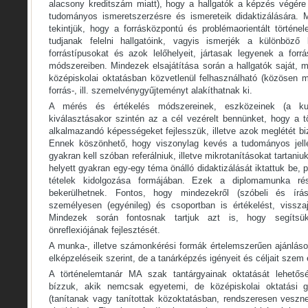
alacsony kreditszám miatt), hogy a hallgatók a képzés végére
tudományos ismeretszerzésre és ismereteik didaktizálására. 
tekintjük, hogy a forrásközpontú és problémaorientált történe
tudjanak felelni hallgatóink, vagyis ismerjék a különböző
forrástípusokat és azok lelőhelyeit, jártasak legyenek a forr
módszereiben. Mindezek elsajátítása során a hallgatók saját, m
középiskolai oktatásban közvetlenül felhasználható (közösen m
forrás-, ill. szemelvénygyűjteményt alakíthatnak ki.
A mérés és értékelés módszereinek, eszközeinek (a kurzus
kiválasztásakor szintén az a cél vezérelt bennünket, hogy a t
alkalmazandó képességeket fejlesszük, illetve azok meglétét b
Ennek köszönhető, hogy viszonylag kevés a tudományos jelleg
gyakran kell szóban referálniuk, illetve mikrotanításokat tartani
helyett gyakran egy-egy téma önálló didaktizálását iktattuk be, p
tételek kidolgozása formájában. Ezek a diplomamunka rés
bekerülhetnek. Fontos, hogy mindezekről (szóbeli és írásb
személyesen (egyénileg) és csoportban is értékelést, vissza
Mindezek során fontosnak tartjuk azt is, hogy segítsük
önreflexiójának fejlesztését.
A munka-, illetve számonkérési formák értelemszerűen ajánláso
elképzeléseik szerint, de a tanárképzés igényeit és céljait szem e
A történelemtanár MA szak tantárgyainak oktatását lehetősé
bízzuk, akik nemcsak egyetemi, de középiskolai oktatási gy
(tanítanak vagy tanítottak közoktatásban, rendszeresen veszne