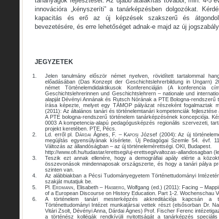
tananyagok fejlesztését. Az újabb átalakítás további, min. 4-5 év
innovációra „kényszeríti” a tanárképzésben dolgozókat. Kérd
kapacitás és erő az új képzések szakszerű és átgondolt
bevezetésére, és erre lehetőséget adnak-e majd az új jogszabály
JEGYZETEK
1.
Jelen tanulmány először német nyelven, rövidített tartalommal ha
előadásában (Das Konzept der Geschichtslehrerbildung in Ungarn) 
német Történelemdidaktikusok Konferenciáján (A konferencia cím
Geschichtslehrerinnen und Geschichtslehrern – nationale und internati
alapját Dévényi Annának és Rutsch Nórának a PTE Bologna-rendszerű t
írása képezte, melyet egy TÁMOP pályázat részeként fogalmaztak 
(2011): Az általános tanári és történelemtanári kompetenciák fejlesztés
A PTE bologna-rendszerű történelem tanárképzésének koncepciója. Ké
0003 A kompetencia-alapú pedagógusképzés regionális szervezeti, tarta
projekt keretében. PTE, Pécs.
2.
Ld. erről pl.
Dárdai
Ágnes, F. –
Kaposi
József (2004): Az új történelem
megújítás egyensúlyának kísérlete. Új Pedagógai Szemle 54. évf. 1
Változás az állandóságban – az új történelemérettségi. OKI, Budapest.
http://www.ofi.hu/tudastar/erettsegi/uj-erettsegi/valtozas-allandosagban (le
3.
Teszik ezt annak ellenére, hogy a demográfiai apály elérte a közokt
összevonások mindennaposak országszerte, és hogy a tanári pálya pre
szinten van.
4.
Az alábbiakban a Pécsi Tudományegyetem Történettudományi Intézetén
szakját mutatjuk be.
5.
Pl.
Erdmann
, Elisabeth –
Hasberg
, Wolfgang (ed.) (2011): Facing – Mappi
of a European Discourse on History Education. Part 1-2. Wochenschau V
6.
A történelem tanári mesterképzés akkreditációja kapcsán a 
Történettudományi Intézet munkatársai vettek részt (elsősorban Dr. Na
Vitári Zsolt, Dévényi Anna, Dárdai Ágnes) Prof. Fischer Ferenc intézetiga
a történész kollégák rendkívüli nyitottságát a tanárképzés speciális