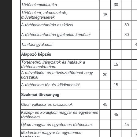
Történelemdidaktika
30
Történelem, rokonszakok,
15
műveltségterületek
A történelemtanítás eszközei
30
A történelemtanítás gyakorlati kérdései
30
Tanítási gyakorlat
Alapozó képzés
Történetírói irányzatok és hatásuk a
15
történelemoktatásra
A művelődés- és művészettörténet nagy
30
korszakai
A történelem tér- és idődimenziói
15
Szakmai törzsanyag
Ókori vallások és civilizációk
45
Közép- és koraújkori magyar és egyetemes
45
történelem
Újkori magyar és egyetemes történelem
45
Modernkori magyar és egyetemes