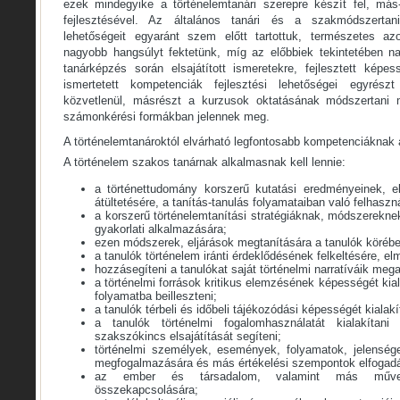
ezek mindegyike a történelemtanári szerepre készít fel, m
fejlesztésével. Az általános tanári és a szakmódszertani
lehetőségeit egyaránt szem előtt tartottuk, természetes a
nagyobb hangsúlyt fektetünk, míg az előbbiek tekintetében n
tanárképzés során elsajátított ismeretekre, fejlesztett képes
ismertetett kompetenciák fejlesztési lehetőségei egyrészt
közvetlenül, másrészt a kurzusok oktatásának módszertani m
számonkérési formákban jelennek meg.
A történelemtanároktól elvárható legfontosabb kompetenciáknak a
A történelem szakos tanárnak alkalmasnak kell lennie:
a történettudomány korszerű kutatási eredményeinek, el
átültetésére, a tanítás-tanulás folyamataiban való felhaszn
a korszerű történelemtanítási stratégiáknak, módszerekne
gyakorlati alkalmazására;
ezen módszerek, eljárások megtanítására a tanulók körébe
a tanulók történelem iránti érdeklődésének felkeltésére, el
hozzásegíteni a tanulókat saját történelmi narratíváik me
a történelmi források kritikus elemzésének képességét kialak
folyamatba beilleszteni;
a tanulók térbeli és időbeli tájékozódási képességét kialakít
a tanulók történelmi fogalomhasználatát kialakítani 
szakszókincs elsajátítását segíteni;
történelmi személyek, események, folyamatok, jelensége
megfogalmazására és más értékelési szempontok elfogadá
az ember és társadalom, valamint más műveltsé
összekapcsolására;