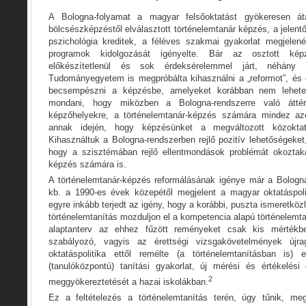
A Bologna-folyamat a magyar felsőoktatást gyökeresen átal
bölcsészképzéstől elválasztott történelemtanár képzés, a jele
pszichológia kreditek, a féléves szakmai gyakorlat megjelené
programok kidolgozását igényelte. Bár az osztott kép
előkészítetlenül és sok érdeksérelemmel járt, néhány
Tudományegyetem is megpróbálta kihasználni a „reformot”, és o
becsempészni a képzésbe, amelyeket korábban nem lehetet
mondani, hogy miközben a Bologna-rendszerre való áttér
képzőhelyekre, a történelemtanár-képzés számára mindez azo
annak idején, hogy képzésünket a megváltozott közoktat
Kihasználtuk a Bologna-rendszerben rejlő pozitív lehetőségeke
hogy a szisztémában rejlő ellentmondások problémát okoztak/
képzés számára is.
A történelemtanár-képzés reformálásának igénye már a Bologna
kb. a 1990-es évek közepétől megjelent a magyar oktatáspol
egyre inkább terjedt az igény, hogy a korábbi, puszta ismeretközlé
történelemtanítás mozduljon el a kompetencia alapú történelemta
alaptanterv az ehhez fűzött reményeket csak kis mértékbe
szabályozó, vagyis az érettségi vizsgakövetelmények újra
oktatáspolitika ettől remélte (a történelemtanításban is)
(tanulóközpontú) tanítási gyakorlat, új mérési és értékelési 
2
meggyökereztetését a hazai iskolákban.
Ez a feltételezés a történelemtanítás terén, úgy tűnik, meg