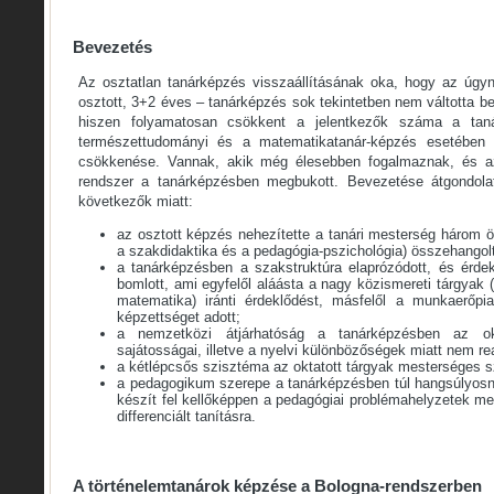
Bevezetés
Az osztatlan tanárképzés visszaállításának oka, hogy az úgy
osztott, 3+2 éves – tanárképzés sok tekintetben nem váltotta b
hiszen folyamatosan csökkent a jelentkezők száma a tan
természettudományi és a matematikatanár-képzés esetében f
csökkenése. Vannak, akik még élesebben fogalmaznak, és azt
rendszer a tanárképzésben megbukott. Bevezetése átgondolatl
következők miatt:
az osztott képzés nehezítette a tanári mesterség három ö
a szakdidaktika és a pedagógia-pszichológia) összehangolt
a tanárképzésben a szakstruktúra elaprózódott, és érde
bomlott, ami egyfelől aláásta a nagy közismereti tárgyak 
matematika) iránti érdeklődést, másfelől a munkaerőpi
képzettséget adott;
a nemzetközi átjárhatóság a tanárképzésben az ok
sajátosságai, illetve a nyelvi különbözőségek miatt nem rea
a kétlépcsős szisztéma az oktatott tárgyak mesterséges sz
a pedagogikum szerepe a tanárképzésben túl hangsúlyosn
készít fel kellőképpen a pedagógiai problémahelyzetek me
differenciált tanításra.
A történelemtanárok képzése a Bologna-rendszerben