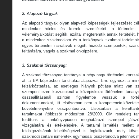
2.
Alapozó tárgyak
Az alapozó tárgyak olyan alapvető képességek fejlesztését cé
mindenkor hiteles és korrekt szemléletét, a történelmi 
véleményalkotást segítik, ezáltal megteremtik annak feltételét,
a mindenkori szakirodalom és a tankönyvek szakmai tartalmai
egyes történelmi narratívák mögött húzódó szempontok, szánd
feltárására, vagyis a szakmai önképzésre.
3.
Szakmai törzsanyag:
A szakmai törzsanyag tantárgyai a négy nagy történelmi korsza
át, a BA képzésben tanultakra alapozva. Erre egyrészt a min
felzárkóztatása, az esetleges hiányok pótlása miatt van s
szempont ezen kurzusoknál a középiskolai történelem tananya
összeállításánál szintén figyelembe vesszük a történ
dokumentumokat, itt elsősorban nem a kompetencia-követelm
követelményekre összpontosítva. Elsősorban a kerettant
tartalmakat (többször módosított 28/2000. OM rendelet) taní
fordítunk a tankönyvpiacon meghatározó szerepet játsz
vizsgálatára és értékelésére. A tartalmi ismétlés mellett
feldolgozásának lehetőségeivel is foglalkozunk, mely köve
szakmódszertani ismeretek egymással összefonódva jelennek 