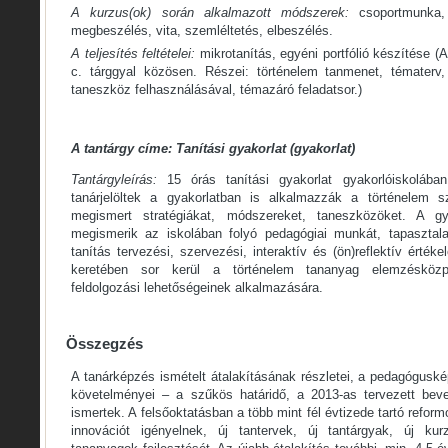
A kurzus(ok) során alkalmazott módszerek:
csoportmunka,
megbeszélés, vita, szemléltetés, elbeszélés.
A teljesítés feltételei:
mikrotanítás, egyéni portfólió készítése (
c. tárggyal közösen. Részei: történelem tanmenet, tématerv, 
taneszköz felhasználásával, témazáró feladatsor.)
A tantárgy címe: Tanítási gyakorlat (gyakorlat)
Tantárgyleírás:
15 órás tanítási gyakorlat gyakorlóiskoláb
tanárjelöltek a gyakorlatban is alkalmazzák a történelem 
megismert stratégiákat, módszereket, taneszközöket. A gy
megismerik az iskolában folyó pedagógiai munkát, tapasztala
tanítás tervezési, szervezési, interaktív és (ön)reflektív érték
keretében sor kerül a történelem tananyag elemzésközpo
feldolgozási lehetőségeinek alkalmazására.
Összegzés
A tanárképzés ismételt átalakításának részletei, a pedagógusk
követelményei – a szűkös határidő, a 2013-as tervezett be
ismertek. A felsőoktatásban a több mint fél évtizede tartó refor
innovációt igényelnek, új tantervek, új tantárgyak, új ku