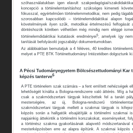
szóhasználatukban igen elavult szakpedagógiai/szakdidaktik
koncepció a történelemtanításhoz szükséges kimeneti követ
fókusszal, egyértelműen történelemmetodikai, nem pedig tágabb
szorosabban kapcsolódó – történelemdidaktikai alapon fog
követelmények ilyen szűk, metodikai értelmezésű felfogását
döntéshozók körében vélhetően még mindig nem eléggé ismer
5
történelemdidaktikai kutatások eredményei
, amelyek így nem
tanítását befolyásoló jogszabályi dokumentumokban.
Az alábbiakban bemutatjuk a 4 féléves, 40 kredites történelemt
melyet a PTE BTK Történettudományi Intézetében dolgoztunk ki
A Pécsi Tudományegyetem Bölcsészettudományi Kar t
6
képzés tanterve
A PTE történelem szak számára – a fent említett nehézségek el
lehetőségét kínálta a Bologna-rendszerre való áttérés. Míg a
csak a szakmódszertani tárgyak készítettek fel a tanári pál
mesterségére, az új, Bologna-rendszerű történelemt
szakmódszertani tárgyak mellett a szakmai tárgyak is kifejez
képzés során a hallgatók elsajátítják a történelmi szakmai is
napjainkig áttekintik a történelmi korszakokat, eseményeket, 
a történész szakma gyakorlásának alapvető módszertanával és
mesterképzésben erre az alapra építünk. A szakmai képzés n