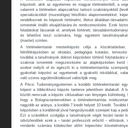
képzését, akik az egyetemes és magyar történelemből, a seg
valamint a történelem alapszakhoz tartozó szakirányokból (levél
specializációból (muzeológia) felsőfokú alapismeretekkel, ké
rendelkeznek és képesek történelmi, illetve általában társadalm
ismeretek önálló elsajátítására és rendszerezésére. Ezek bizt
feladatokat lássanak el, amelyek történeti, társadalomtudományi
és lehetővé teszi számukra, hogy egyetemi tanulmányaikat
(master) szinten.
A történelemtanár mesterképzés célja a közoktatásba
felnőttképzésben az oktatási, pedagógiai kutatási, tervezési 
továbbá a tanulmányok doktori képzésben történő folytatására va
szakmai ismeretek megszerzésére az alapképzésben kerül s
ezeket mélyíti el és egészíti ki a történelemtanítás szempont
gyakorlati képzést az egyetemek a gyakorló iskoláikkal, valam
való szoros együttműködéssel valósítják meg.
A Pécsi Tudományegyetemen a korábbi történelemtanári eg
képest a többciklusú képzés tanterve jelentősen átalakult. A 
között nemcsak a képzés ciklusaiban van lényeges különbség,
hogy a Bologna-tantervekben a történelemtanítás módszertan
nagyobb az aránya, a korábbi 7 kredit helyett 10 kredit. További
képzésben a korábbinál jóval hangsúlyosabb szerepet kap a ped
Ezt a szándékot szolgálja a tanulmányok végét lezáró tanári k
üdvözlendőek ezek a – tanári professziót erősítő – előírások, 
mindenki számára kötelezően előírt képesítési követelmény