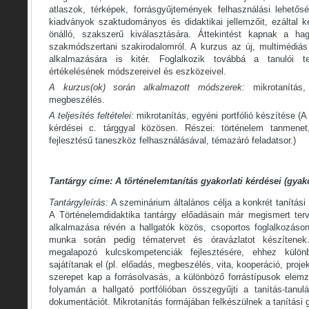
atlaszok, térképek, forrásgyűjtemények felhasználási lehető
kiadványok szaktudományos és didaktikai jellemzőit, ezáltal
önálló, szakszerű kiválasztására. Áttekintést kapnak a ha
szakmódszertani szakirodalomról. A kurzus az új, multimédiá
alkalmazására is kitér. Foglalkozik továbbá a tanulói 
értékelésének módszereivel és eszközeivel.
A kurzus(ok) során alkalmazott módszerek:
mikrotanítás,
megbeszélés.
A teljesítés feltételei:
mikrotanítás, egyéni portfólió készítése (A
kérdései c. tárggyal közösen. Részei: történelem tanmenet,
fejlesztésű taneszköz felhasználásával, témazáró feladatsor.)
Tantárgy címe: A történelemtanítás gyakorlati kérdései (gyako
Tantárgyleírás:
A szeminárium általános célja a konkrét tanítási 
A Történelemdidaktika tantárgy előadásain már megismert ter
alkalmazása révén a hallgatók közös, csoportos foglalkozáson
munka során pedig tématervet és óravázlatot készítenek
megalapozó kulcskompetenciák fejlesztésére, ehhez külön
sajátítanak el (pl. előadás, megbeszélés, vita, kooperáció, proj
szerepet kap a forrásolvasás, a különböző forrástípusok elemz
folyamán a hallgató portfólióban összegyűjti a tanítás-tanulá
dokumentációt. Mikrotanítás formájában felkészülnek a tanítási g