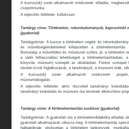
A kurzus(ok) során alkalmazott módszerek:
előadás, megbeszél
csoportmunka.
A teljesítés feltételei:
kollokvium
Tantárgy címe: Történelem, rokontudományok, kapcsolódó m
(gyakorlat)
Tantárgyleírás:
A kurzus a történelem segéd- és rokontudomány
és műveltségterületeteket kifejezetten a történelemtanítás 
Bemutatja a művelődési és művészeti szféra, pl. a történelmi 
a rádió felhasználási lehetőségeit a történelemtanításban, a
könyvtár, múzeum) szerepét az oktatásban. Fontos szerepet ka
iskolán kívüli foglalkozások, a tanulmányút, a múzeumi órák, stb
A kurzus(ok) során alkalmazott módszerek:
projek
múzeumlátogatás.
A teljesítés feltételei:
aktív részvétel tanulmányi kirándul
tanulmányi kirándulás és múzeumi óra tervének elkészítése pro
Tantárgy címe: A történelemtanítás eszközei (gyakorlat)
Tantárgyleírás:
A gyakorlati óra a történelemdidaktika előadás el
gyakorlati alkalmazását célozza meg. A történelemtanítás speciá
hallgatóknak, elsősorban a történelem tankönyvek, munkafüz