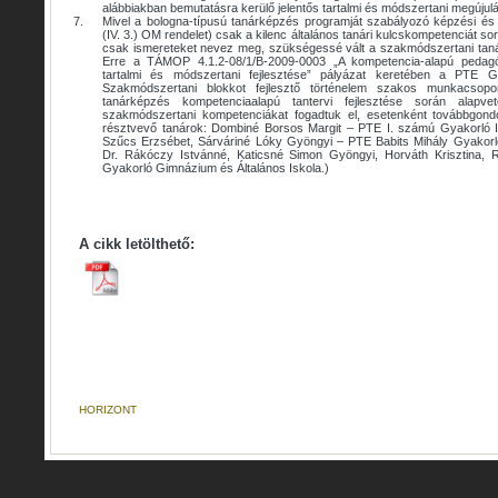
alábbiakban bemutatásra kerülő jelentős tartalmi és módszertani megújulá
7.
Mivel a bologna-típusú tanárképzés programját szabályozó képzési és
(IV. 3.) OM rendelet) csak a kilenc általános tanári kulcskompetenciát so
csak ismereteket nevez meg, szükségessé vált a szakmódszertani tan
Erre a TÁMOP 4.1.2-08/1/B-2009-0003 „A kompetencia-alapú pedagóg
tartalmi és módszertani fejlesztése” pályázat keretében a PTE Gy
Szakmódszertani blokkot fejlesztő történelem szakos munkacsoport
tanárképzés kompetenciaalapú tantervi fejlesztése során alapve
szakmódszertani kompetenciákat fogadtuk el, esetenként továbbgon
résztvevő tanárok: Dombiné Borsos Margit – PTE I. számú Gyakorló 
Szűcs Erzsébet, Sárváriné Lóky Gyöngyi – PTE Babits Mihály Gyakor
Dr. Rákóczy Istvánné, Katicsné Simon Gyöngyi, Horváth Krisztina
Gyakorló Gimnázium és Általános Iskola.)
A cikk letölthető:
HORIZONT