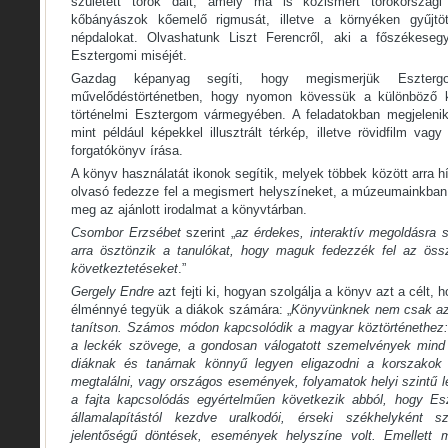
született török dalt, amely ma is közismert törökországi
kőbányászok kőemelő rigmusát, illetve a környéken gyűjtö
népdalokat. Olvashatunk Liszt Ferencről, aki a főszékeseg
Esztergomi miséjét.
Gazdag képanyag segíti, hogy megismerjük Eszter
művelődéstörténetben, hogy nyomon kövessük a különböző ko
történelmi Esztergom vármegyében. A feladatokban megjelenik 
mint például képekkel illusztrált térkép, illetve rövidfilm va
forgatókönyv írása.
A könyv használatát ikonok segítik, melyek többek között arra hí
olvasó fedezze fel a megismert helyszíneket, a múzeumainkban 
meg az ajánlott irodalmat a könyvtárban.
Csombor Erzsébet
szerint „
az érdekes, interaktív megoldásra 
arra ösztönzik a tanulókat, hogy maguk fedezzék fel az öss
következtetéseket
.”
Gergely Endre
azt fejti ki, hogyan szolgálja a könyv azt a célt
élménnyé tegyük a diákok számára: „
Könyvünknek nem csak az a
tanítson. Számos módon kapcsolódik a magyar köztörténethez:
a leckék szövege, a gondosan válogatott szemelvények mind a
diáknak és tanárnak könnyű legyen eligazodni a korszakok 
megtalálni, vagy országos események, folyamatok helyi szintű 
a fajta kapcsolódás egyértelműen következik abból, hogy E
államalapítástól kezdve uralkodói, érseki székhelyként s
jelentőségű döntések, események helyszíne volt. Emellett 