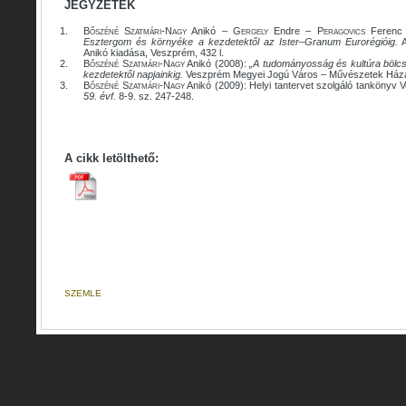
JEGYZETEK
1.
Bőszéné Szatmári-Nagy
Anikó –
Gergely
Endre –
Peragovics
Ferenc 
Esztergom és környéke a kezdetektől az Ister–Granum Eurorégióig.
A
Anikó kiadása, Veszprém, 432 l.
2.
Bőszéné Szatmári-Nagy
Anikó (2008):
„A tudományosság és kultúra bölcs
kezdetektől napjainkig.
Veszprém Megyei Jogú Város – Művészetek Háza 
3.
Bőszéné Szatmári-Nagy
Anikó (2009): Helyi tantervet szolgáló tankönyv 
59. évf.
8-9. sz. 247-248.
A cikk letölthető:
SZEMLE