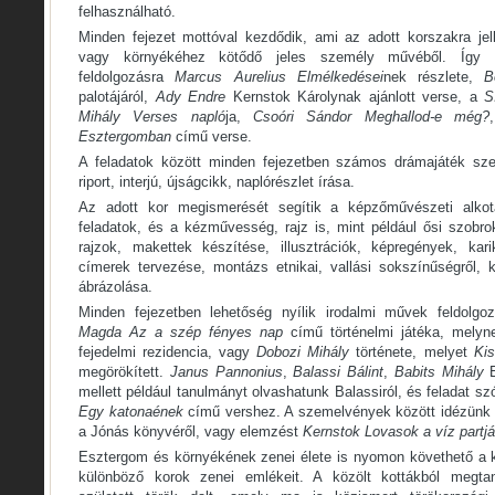
felhasználható.
Minden fejezet mottóval kezdődik, ami az adott korszakra je
vagy környékéhez kötődő jeles személy művéből. Így ny
feldolgozásra
Marcus Aurelius
Elmélkedései
nek részlete,
B
palotájáról,
Ady Endre
Kernstok Károlynak ajánlott verse, a
S
Mihály
Verses napló
ja,
Csoóri Sándor
Meghallod-e még?
Esztergomban
című verse.
A feladatok között minden fejezetben számos drámajáték szer
riport, interjú, újságcikk, naplórészlet írása.
Az adott kor megismerését segítik a képzőművészeti alko
feladatok, és a kézművesség, rajz is, mint például ősi szobro
rajzok, makettek készítése, illusztrációk, képregények, kari
címerek tervezése, montázs etnikai, vallási sokszínűségről, 
ábrázolása.
Minden fejezetben lehetőség nyílik irodalmi művek feldolgo
Magda
Az a szép fényes nap
című történelmi játéka, melyn
fejedelmi rezidencia, vagy
Dobozi Mihály
története, melyet
Kis
megörökített.
Janus Pannonius
,
Balassi Bálint
,
Babits Mihály
E
mellett például tanulmányt olvashatunk Balassiról, és feladat sz
Egy katonaének
című vershez. A szemelvények között idézünk 
a Jónás könyvéről, vagy elemzést
Kernstok
Lovasok a víz partj
Esztergom és környékének zenei élete is nyomon követhető a 
különböző korok zenei emlékeit. A közölt kottákból megta