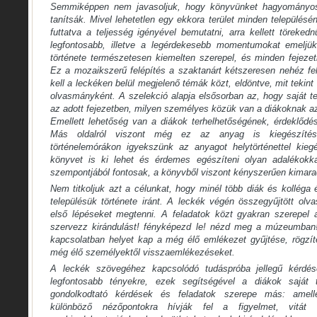
Semmiképpen nem javasoljuk, hogy könyvünket hagyományos
tanítsák. Mivel lehetetlen egy ekkora terület minden település
futtatva a teljesség igényével bemutatni, arra kellett töreke
legfontosabb, illetve a legérdekesebb momentumokat emeljü
története természetesen kiemelten szerepel, és minden fejezet
Ez a mozaikszerű felépítés a szaktanárt kétszeresen nehéz felad
kell a leckéken belül megjelenő témák közt, eldöntve, mit tekin
olvasmányként. A szelekció alapja elsősorban az, hogy saját t
az adott fejezetben, milyen személyes közük van a diákoknak a
Emellett lehetőség van a diákok terhelhetőségének, érdeklődés
Más oldalról viszont még ez az anyag is kiegészítés
történelemórákon igyekszünk az anyagot helytörténettel kiegés
könyvet is ki lehet és érdemes egészíteni olyan adalékokka
szempontjából fontosak, a könyvből viszont kényszerűen kimara
Nem titkoljuk azt a célunkat, hogy minél több diák és kolléga é
településük története iránt. A leckék végén összegyűjtött ol
első lépéseket megtenni. A feladatok közt gyakran szerepel a
szervezz kirándulást! fényképezd le! nézd meg a múzeumban
kapcsolatban helyet kap a még élő emlékezet gyűjtése, rögzít
még élő személyektől visszaemlékezéseket.
A leckék szövegéhez kapcsolódó tudáspróba jellegű kérdése
legfontosabb tényekre, ezek segítségével a diákok saját t
gondolkodtató kérdések és feladatok szerepe más: amelle
különböző nézőpontokra hívják fel a figyelmet, vitát i