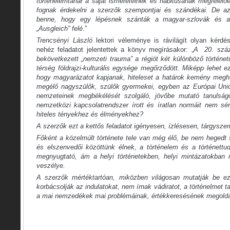
történelemtanár a saját ismereteinek és habitusának megfelelő
fognak érdekelni a szerzők szempontjai és szándékai. De azt
benne, hogy egy lépésnek szánták a magyar-szlovák és a
„Ausgleich” felé
.”
Trencsényi László
lektori véleménye is rávilágít olyan kérdé
nehéz feladatot jelentettek a könyv megírásakor: „
A 20. száz
bekövetkezett „nemzeti trauma” a régiót két különböző történet
térség földrajzi-kulturális egysége megőrződött. Miképp lehet e
hogy magyarázatot kapjanak, hiteleset a határok kemény megh
megélő nagyszülők, szülők gyermekei, egyben az Európai Uni
nemzeteinek megbékélését szolgáló, jövőbe mutató tanulság
nemzetközi kapcsolatrendszer írott és íratlan normáit nem sér
hiteles tényekhez és élményekhez?
A szerzők ezt a kettős feladatot igényesen, ízlésesen, tárgysze
Főként a közelmúlt története tele van még élő, be nem hegedt 
és elszenvedői közöttünk élnek, a történelem és a történettu
megnyugtató, ám a helyi történetekben, helyi mintázatokban 
veszélye.
A szerzők mértéktartóan, miközben világosan mutatják be e
korbácsolják az indulatokat, nem írnak vádiratot, a történelmet
a mai nemzedékek mai problémáinak, értékkeresésének megold