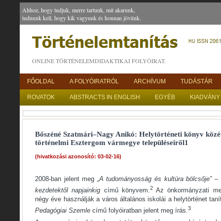
Ahhoz, hogy tudjuk, merre tartunk, mit akarunk,
tudnunk kell, hogy kik vagyunk és honnan jövünk.
ONLINE TÖRTÉNELEMDIDAKTIKAI FOLYÓIRAT.
FŐOLDAL
A FOLYÓIRATRÓL
ARCHÍVUM
TUDÁSTÁR
ROVATOK
ABSTRACTS IN ENGLISH
EGYÉB
KIADVÁNY
Bőszéné Szatmári–Nagy Anikó: Helytörténeti könyv közé
történelmi Esztergom vármegye településeiről1
(hivatkozási azonosító: 03-02-16)
2008-ban jelent meg
„A tudományosság és kultúra bölcsője” –
2
kezdetektől napjainkig
című könyvem.
Az önkormányzati meg
négy éve használják a város általános iskolái a helytörténet tan
3
Pedagógiai Szemle
című folyóiratban jelent meg írás.