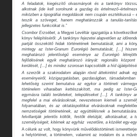
A feladatok, kiegészítő olvasmányok és a tankönyv törzss
alkotnak (ide kell sorolnunk a gazdag és értelmező–értelmezet
miközben a tipográfiai megoldások nem csupán esztétikussá – 
teszik a szöveget, hanem meghatározzák a tanulás-tanítás 
jellegzetes funkciókat is
.”
Csombor Erzsébet
, a Megyei Levéltár igazgatója a következőket
könyv felépítéséről: „
A tankönyv fejezetei alapvetően az időrende
partját összekötő hidak történetének bemutatását, ami a kön
mintegy az Ister-Granum Eurorégió bemutatását, […] hisze
meghatározó jelentőségű eseménye az Eurorégió létrejött
fejlődésének egyik meghatározó irányát: regionális központ 
kerülését, […] és mindez szorosan kapcsolódik a híd újjáépítés
A szerzők a szakirodalom alapján rövid áttekintést adnak eg
eseményeiről, közigazgatásban, gazdaságban, társadalomban 
lehetőség szerint bemutatva az egykor a történeti vármegy
történelem viharaiban kettészakított, ma pedig az Ister-
egymásra találó területeket, településeket […]. A tankönyv 
megfelel a mai elvárásoknak, nevezetesen kiemeli a személy
folyamatában, és az oktatáspolitikai elvárásoknak megfelelő
nemzetiségek történetének, az együttélésnek a bemutatásár
felvillantják jelentős költők, festők életútját, alkotásaikat, 
személyiségeit, kitérnek az egyház vezetőire, a közélet egy-egy 
A célunk az volt, hogy könyvünk művelődéstörténeti ismeretterj
a helytörténet, a történelem, valamint az irodalom és a művés