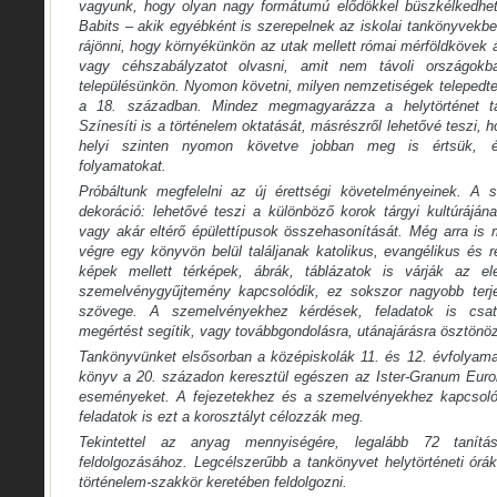
vagyunk, hogy olyan nagy formátumú elődökkel büszkélkedhetü
Babits – akik egyébként is szerepelnek az iskolai tankönyvekb
rájönni, hogy környékünkön az utak mellett római mérföldkövek 
vagy céhszabályzatot olvasni, amit nem távoli országok
településünkön. Nyomon követni, milyen nemzetiségek telepedt
a 18. században. Mindez megmagyarázza a helytörténet taní
Színesíti is a történelem oktatását, másrészről lehetővé teszi, 
helyi szinten nyomon követve jobban meg is értsük, é
folyamatokat.
Próbáltunk megfelelni az új érettségi követelményeinek. A
dekoráció: lehetővé teszi a különböző korok tárgyi kultúrájá
vagy akár eltérő épülettípusok összehasonítását. Még arra is 
végre egy könyvön belül találjanak katolikus, evangélikus és 
képek mellett térképek, ábrák, táblázatok is várják az el
szemelvénygyűjtemény kapcsolódik, ez sokszor nagyobb terj
szövege. A szemelvényekhez kérdések, feladatok is csa
megértést segítik, vagy továbbgondolásra, utánajárásra ösztönö
Tankönyvünket elsősorban a középiskolák 11. és 12. évfolyama
könyv a 20. századon keresztül egészen az Ister-Granum Eurorég
eseményeket. A fejezetekhez és a szemelvényekhez kapcsoló
feladatok is ezt a korosztályt célozzák meg.
Tekintettel az anyag mennyiségére, legalább 72 tanít
feldolgozásához. Legcélszerűbb a tankönyvet helytörténeti órá
történelem-szakkör keretében feldolgozni.