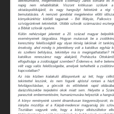
dekrétumokról, megemlékezik Esterházy János sorsáról és m
napig nem rehabilitálták. Viszont kritikusan szólunk a
oktatáspolitikájáról, és nagy hangsúlyt fektetünk a régi
bemutatására. A nemzeti gondolat megjelenése előtti idősz
környékünkhöz kötődő tagjainak – Bél Mátyás, Palkovics
szívügyünknek tekintettük. Utóbbi szlovák származású esztergo
a Bibliát szlovák nyelvre.
Külön nehézséget jelentett a 20. század magyar belpolitik
eseményeinek tárgyalása. Hogyan mutassuk be a zsidókérd
keresztény felelősségből egy olyan térség lakóinak írt tankön
érsekség, ahol mindig is jelentékeny volt a katolikus egyház 
és szellemi befolyása, tekintélye ma is megingathatatlan?
katolikus reneszánsz nagy alakjáról, Prohászka Ottokárról
elfogultsága a zsidósággal szemben? Érdemes-e, kell-e beleme
vélt vagy valós felelősségeibe, amelyek terhelhetik a zsidótör
kapcsolatban?
Az írás közben kialakuló álláspontunk az lett, hogy célk
tekintettel leszünk, és nem fogunk ajtóstul rontani a h
felvilágosításban, a görcsök és előítéletek rapid oldás
darázsfészekbe terjedelmi okok miatt sem. Helyette a Szánt
parasztok embermentésére, humanizmusára helyeztük a hangsúl
A könyv reményeink szerint dinamikusan kiegyensúlyozott, és 
irányba mozdítja el a Kárpát-medencei magyarság (és szlov
Tisztában vagyunk vele, hogy a könyv elkészültekor elke