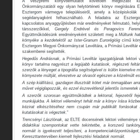
A veszprémi könyvbemutatót követően megbízást k
Önkormányzatától egy olyan helytörténeti könyv megírására E
Esztergom vármegye településeiről, amely a középiskolák 
segédanyagként felhasználható. A feladatra az Eszterg
kapcsolatos anyaggyűjtésben már eredményeket felmutató, helyi
társszerzőkkel,
Gergely Endrével és Peragovics Ferenc
Együttműködésünk eredményeként született meg a
Múltunk ha
környéke a kezdetektől az Ister-Granum Eurorégióig
című kön
Esztergom Megyei Önkormányzat Levéltára, a Prímási Levéltár
szakemberei segítették.
Hegedűs Andrásnak
, a Prímási Levéltár igazgatójának lektori
könyv tartalma nagyrészt a legújabb kutatások, régészeti felt
szerzők a lényeget a tipográfia segítségével is külön kiemelve 
környezete múltját, elvezetve az olvasót egészen a közelmúlt e
A szép kiállítású, gazdagon illusztrált kötet már önmagában arr
művet végiglapozzák, és ezzel észrevétlenül jelentős ismeretek b
A szerzők szorosan együttműködtek a lektorral, fejezetről fej
munkájukba. A lektori véleményt tehát már a könyv írása közben
kézirat elkészítéséhez nem csupán már publikált forrásokat 
kutatásokat is végeztek
.”
Trencsényi Lászlónak
, az ELTE docensének lektori véleménye s
didaktikai szempontokat vette tekintetbe, a korszerű tankön
normáit is igyekezett teljesíteni, a kompetenciaközpontúságot
Kereszttantervében kiemelt fejlesztési feladatok normáit.