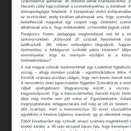
szakirodalmat ajánlanak; de ötleteket adnak kirándulásokhoz, 
Hasonló céllal kapcsolódnak a szemelvényekhez is kérdések. K
drámapedagógiai feladatok. A középiskola utolsó évfolyamaiba
az eszközöket, pedig kiválóan alkalmasak arra, hogy személy
beleélhessük magunkat egy csoport vagy történelmi szemé
alkalmasak arra is, hogy érdekesebbé, színesebbé tegyük velük 
Peragovics Ferenc
pedagógiai megfontolásait veti fel a tö
tankönyvünkben: „
Könyvünk 20. századi fejezeteinek írás
találkoztunk. Mit, milyen mélységben tárgyaljunk, hogy
történetéhez a feldolgozott szűkebb pátria története? Milye
eseményeket, hogy és mennyire érződjön ki a könyvb
történelemlátása?
A mai magyar-szlovák határmentének egy szeletével foglalkoz
ország, – ahogy mondani szokták – együttműködésre ítélve. A
követők számára azonban világos, hogy nem kevés homok kerü
A nemzetközi téren tapasztalatlan független Szlovákia és a rends
céljait újrafogalmazó Magyarország között a viszo
kiegyensúlyozott. Egy a francia-némethez hasonló közös tört
ideje még mintha nem jött volna el. Egyeztetésekre, kutat
megnyugtatására, lehiggasztására kell még az idő és türelem. 
időt szakítani, mert a kommunizmus 50 évvel visszaállíto
egyébként is késésre hajlamos óraművét, így az ellentétek megvi
Ebből következően egy szlovák olvasó számára meghökkentő le
területi kérdés: a ’45 után elcsatolt három falu, hogy keménye