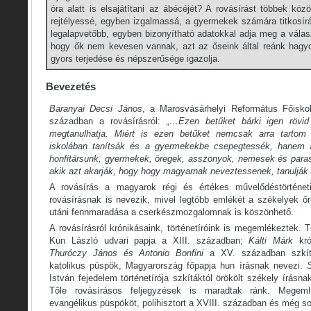
óra alatt is elsajátítani az ábécéjét? A rovásírást többek köz
rejtélyessé, egyben izgalmassá, a gyermekek számára titkosír
legalapvetőbb, egyben bizonyítható adatokkal adja meg a vála
hogy ők nem kevesen vannak, azt az őseink által reánk hagyo
gyors terjedése és népszerűsége igazolja.
Bevezetés
Baranyai Decsi János
, a Marosvásárhelyi Református Főiskol
században a rovásírásról:
„…Ezen betűket bárki igen rövid
megtanulhatja. Miért is ezen betűket nemcsak arra tarto
iskolában tanítsák és a gyermekekbe csepegtessék, hanem a
honfitársunk, gyermekek, öregek, asszonyok, nemesek és para
akik azt akarják, hogy hogy magyarnak neveztessenek, tanulják
A rovásírás a magyarok régi és értékes művelődéstörténe
rovásírásnak is nevezik, mivel legtöbb emlékét a székelyek 
utáni fennmaradása a cserkészmozgalomnak is köszönhető.
A rovásírásról krónikásaink, történetíróink is megemlékeztek.
Kun László udvari papja a XIII. században;
Kálti Márk
kró
Thuróczy János és Antonio Bonfini
a XV. században szkí
katolikus püspök, Magyarország főpapja hun írásnak nevezi.
István fejedelem történetírója szkítáktól örökölt székely írásn
Tőle rovásírásos feljegyzések is maradtak ránk. Megem
evangélikus püspököt, polihisztort a XVIII. században és még so