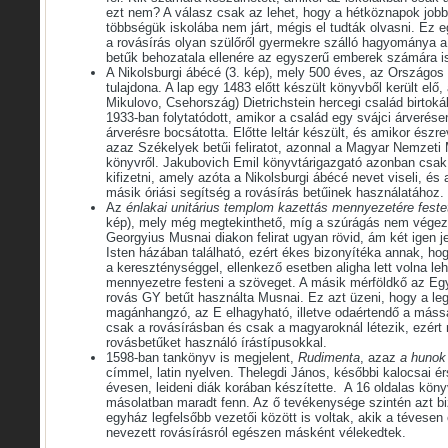
ezt nem? A válasz csak az lehet, hogy a hétköznapok job
többségük iskolába nem járt, mégis el tudták olvasni. Ez 
a rovásírás olyan szülőről gyermekre szálló hagyománya a
betűk behozatala ellenére az egyszerű emberek számára is 
A Nikolsburgi ábécé (3. kép), mely 500 éves, az Országo
tulajdona. A lap egy 1483 előtt készült könyvből került elő
Mikulovo, Csehország) Dietrichstein hercegi család birtoká
1933-ban folytatódott, amikor a család egy svájci árverés
árverésre bocsátotta. Előtte leltár készült, és amikor észre
azaz Székelyek betűi feliratot, azonnal a Magyar Nemzeti 
könyvről. Jakubovich Emil könyvtárigazgató azonban csak 
kifizetni, amely azóta a Nikolsburgi ábécé nevet viseli, és 
másik óriási segítség a rovásírás betűinek haszná­latához.
Az
énlakai unitárius templom kazettás mennyezetére festet
kép), mely még megtekinthető, míg a szúrágás nem végez 
Georgyius Musnai diakon felirat ugyan rövid, ám két igen j
Isten házában található, ezért ékes bizonyítéka annak, ho
a kereszténységgel, ellenkező esetben aligha lett volna l
mennyezetre festeni a szöveget. A másik mérföldkő az Egy
rovás GY betűt használta Musnai. Ez azt üzeni, hogy a l
magánhangzó, az E elhagyható, illetve odaértendő a mássa
csak a rovásírásban és csak a magyaroknál létezik, ezér
rovásbetűket használó írástípusokkal.
1598-ban tankönyv is megjelent,
Rudimenta
, azaz
a hunok
címmel, latin nyelven. Thelegdi János, későbbi kalocsai é
évesen, leideni diák korában készítette. A 16 oldalas kön
másolatban maradt fenn. Az ő tevékenysége szintén azt bi
egyház legfelsőbb vezetői között is voltak, akik a téves
nevezett rovásírásról egészen másként vélekedtek.