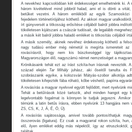
A nevekhez kapcsolódóan két érdekességet emelhetnénk ki. A 
három kivételével mind jobbról halad, ami el is dönti a vitát
betűket vezetni. A három emlékből az egyik Szamosközi 
fejedelem történetírójához köthető. Az akkori magyar uralkodóró
írt gúnyversét a titkosság erősítése céljából balról jobbra indíto
tökéletesen kijátszani a császár tudósait, de legalább megnehez
a másik két balról jobbra haladó emléket is titkosítás céljából írtá
A másik személy, akinek nevéhez érdekesség köthető a felsor
nagy tudású ember még németül is megírta ismereteit az ál
rovásírásról, hogy nem kis büszkeséggel így tájékozt
Magyarországon élő, nagyszámú német nemzetiséget a magyarsá
Krónikásaink tehát ezt az írást szkíta-hun írásnak nevezték. 
század elején
Tar Mihály
juhász, aki őseitől tanulta és 
szobrászaink egyike, a kolozsvári Mátyás-szobor alkotója adt
tökéletesen kifejezték fába róható, kőbe véshető, papírra egyaránt
A rovásírás a magyar nyelvvel együtt fejlődött, mert nyelvünk m
Tehát a betűírások közé tartozik, ahol minden hangot egy k
legelvontabb fogalmat is könnyen le tudjuk jegyezni. Amikor
térnünk a latin betűs írásra, ebben nyelvünk 13 hangjára nem v
ZS, CS, K, J, Á, É, Ö, Ü).
A rovásírás sajátossága, amivel tovább pontosíthatjuk mag
összerovás (ligatura). Ez csak a magyarral rokon szkíta, hun, 
elő, ilyen emléket eddig más népektől, így az etruszkoktól, 
találtak.