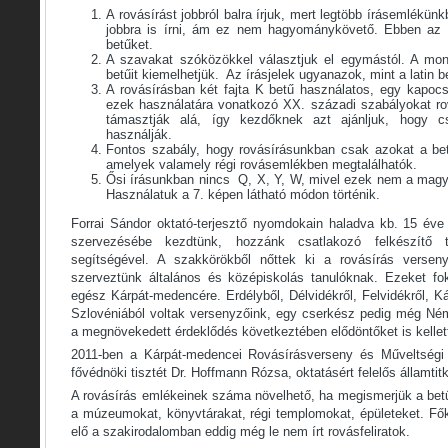
A rovásírást jobbról balra írjuk, mert legtöbb írásemlékünk
jobbra is írni, ám ez nem hagyománykövető. Ebben az e
betűket.
A szavakat szóközökkel választjuk el egymástól. A mon
betűit kiemelhetjük. Az írásjelek ugyanazok, mint a latin b
A rovásírásban két fajta K betű használatos, egy kapoc
ezek használatára vonatkozó XX. századi szabályokat r
támasztják alá, így kezdőknek azt ajánljuk, hogy 
használják.
Fontos szabály, hogy rovásírásunkban csak azokat a bet
amelyek valamely régi rovásemlékben megtalálhatók.
Ősi írásunkban nincs Q, X, Y, W, mivel ezek nem a magy
Használatuk a 7. képen látható módon történik.
Forrai Sándor oktató-terjesztő nyomdokain haladva kb. 15 éve 
szervezésébe kezdtünk, hozzánk csatlakozó felkészítő 
segítségével. A szakkörökből nőttek ki a rovásírás versen
szerveztünk általános és középiskolás tanulóknak. Ezeket fok
egész Kárpát-medencére. Erdélyből, Délvidékről, Felvidékről, Ká
Szlovéniából voltak versenyzőink, egy cserkész pedig még Néme
a megnövekedett érdeklődés következtében elődöntőket is kellett
2011-ben a Kárpát-medencei Rovásírásverseny és Műveltségi 
fővédnöki tisztét Dr. Hoffmann Rózsa, oktatásért felelős államtitká
A rovásírás emlékeinek száma növelhető, ha megismerjük a betű
a múzeumokat, könyvtárakat, régi templomokat, épületeket. Fők
elő a szakirodalomban eddig még le nem írt rovásfeliratok.