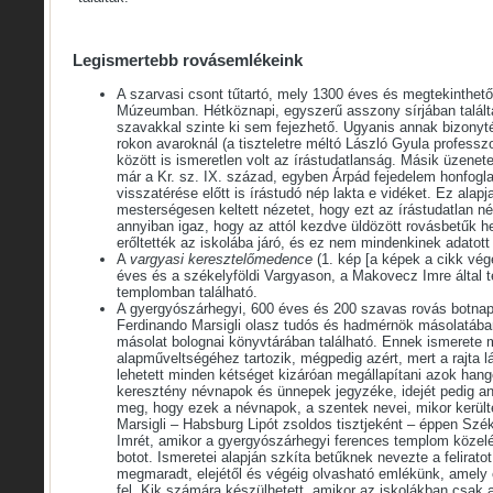
Legismertebb rovásemlékeink
A szarvasi csont tűtartó, mely 1300 éves és megtekinthet
Múzeumban. Hétköznapi, egyszerű asszony sírjában talált
szavakkal szinte ki sem fejezhető. Ugyanis annak bizony
rokon avaroknál (a tiszteletre méltó László Gyula professz
között is ismeretlen volt az írástudatlanság. Másik üzen
már a Kr. sz. IX. század, egyben Árpád fejedelem honfogl
visszatérése előtt is írástudó nép lakta e vidéket. Ez alap
mesterségesen keltett nézetet, hogy ezt az írástudatlan nép
annyiban igaz, hogy az attól kezdve üldözött rovásbetűk hel
erőltették az iskolába járó, és ez nem mindenkinek adatot
A
vargyasi keresztelőmedence
(1. kép [a képek a cikk vég
éves és a székelyföldi Vargyason, a Makovecz Imre által t
templomban található.
A gyergyószárhegyi, 600 éves és 200 szavas rovás botnaptá
Ferdinando Marsigli olasz tudós és hadmérnök másolatába
másolat bolognai könyvtárában található. Ennek ismerete 
alapműveltségéhez tartozik, mégpedig azért, mert a rajta l
lehetett minden kétséget kizáróan megállapítani azok hang
keresztény névnapok és ünnepek jegyzéke, idejét pedig a
meg, hogy ezek a névnapok, a szentek nevei, mikor került
Marsigli – Habsburg Lipót zsoldos tisztjeként – éppen Szé
Imrét, amikor a gyergyó­szárhegyi ferences templom közelé
botot. Ismeretei alapján szkíta betűknek nevezte a felirat
megmaradt, elejétől és végéig olvasható emlékünk, amely 
fel. Kik számára készülhetett, amikor az iskolákban csak a l