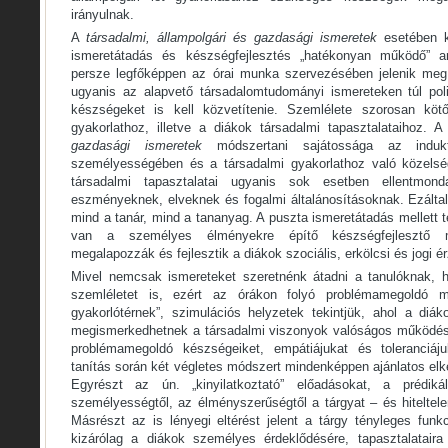
irányulnak.
A
társadalmi, állampolgári és gazdasági ismeretek
esetében 
ismeretátadás és készségfejlesztés „hatékonyan működő” a
persze legfőképpen az órai munka szervezésében jelenik meg.
ugyanis az alapvető társadalomtudományi ismereteken túl polit
készségeket is kell közvetítenie. Szemlélete szorosan kötő
gyakorlathoz, illetve a diákok társadalmi tapasztalataihoz. 
gazdasági ismeretek
módszertani sajátossága az induk
személyességében és a társadalmi gyakorlathoz való közelsé
társadalmi tapasztalatai ugyanis sok esetben ellentmon
eszményeknek, elveknek és fogalmi általánosításoknak. Ezáltal
mind a tanár, mind a tananyag. A puszta ismeretátadás mellett
van a személyes élményekre építő készségfejlesztő 
megalapozzák és fejlesztik a diákok szociális, erkölcsi és jogi é
Mivel nemcsak ismereteket szeretnénk átadni a tanulóknak, h
szemléletet is, ezért az órákon folyó problémamegoldó mu
gyakorlótérnek”, szimulációs helyzetek tekintjük, ahol a di
megismerkedhetnek a társadalmi viszonyok valóságos működésév
problémamegoldó készségeiket, empátiájukat és toleranciáj
tanítás során két végletes módszert mindenképpen ajánlatos elke
Egyrészt az ún. „kinyilatkoztató” előadásokat, a prédik
személyességtől, az élményszerűségtől a tárgyat – és hiteltele
Másrészt az is lényegi eltérést jelent a tárgy tényleges funkc
kizárólag a diákok személyes érdeklődésére, tapasztalataira