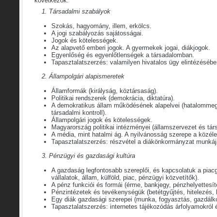
következők:
1. Társadalmi szabályok
Szokás, hagyomány, illem, erkölcs.
A jogi szabályozás sajátosságai.
Jogok és kötelességek.
Az alapvető emberi jogok. A gyermekek jogai, diákjogok.
Egyenlőség és egyenlőtlenségek a társadalomban.
Tapasztalatszerzés: valamilyen hivatalos ügy elintézésébe
2. Állampolgári alapismeretek
Államformák (királyság, köztársaság).
Politikai rendszerek (demokrácia, diktatúra).
A demokratikus állam működésének alapelvei (hatalommeg
társadalmi kontroll).
Állampolgári jogok és kötelességek.
Magyarország politikai intézményei (államszervezet és tár
A média, mint hatalmi ág. A nyilvánosság szerepe a közéle
Tapasztalatszerzés: részvétel a diákönkormányzat munkáj
3. Pénzügyi és gazdasági kultúra
A gazdaság legfontosabb szereplői, és kapcsolatuk a piac
vállalatok, állam, külföld, piac, pénzügyi közvetítők).
A pénz funkciói és formái (érme, bankjegy, pénzhelyettesítő
Pénzintézetek és tevékenységük (betétgyűjtés, hitelezés, 
Egy diák gazdasági szerepei (munka, fogyasztás, gazdálk
Tapasztalatszerzés: internetes tájékozódás árfolyamokról é