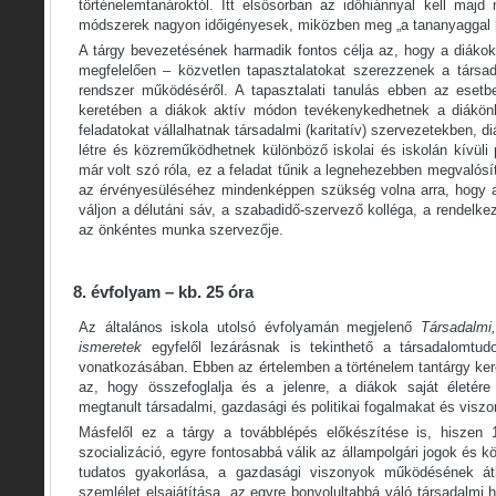
történelemtanároktól. Itt elsősorban az időhiánnyal kell maj
módszerek nagyon időigényesek, miközben meg „a tananyaggal ha
A tárgy bevezetésének harmadik fontos célja az, hogy a diákok
megfelelően – közvetlen tapasztalatokat szerezzenek a társada
rendszer működéséről. A tapasztalati tanulás ebben az esetbe
keretében a diákok aktív módon tevékenykedhetnek a diákön
feladatokat vállalhatnak társadalmi (karitatív) szervezetekben, 
létre és közreműködhetnek különböző iskolai és iskolán kívüli
már volt szó róla, ez a feladat tűnik a legnehezebben megvaló
az érvényesüléséhez mindenképpen szükség volna arra, hogy a
váljon a délutáni sáv, a szabadidő-szervező kolléga, a rendelkez
az önkéntes munka szervezője.
8. évfolyam – kb. 25 óra
Az általános iskola utolsó évfolyamán megjelenő
Társadalmi,
ismeretek
egyfelől lezárásnak is tekinthető a társadalomtu
vonatkozásában. Ebben az értelemben a történelem tantárgy keret
az, hogy összefoglalja és a jelenre, a diákok saját életér
megtanult társadalmi, gazdasági és politikai fogalmakat és visz
Másfelől ez a tárgy a továbblépés előkészítése is, hiszen 1
szocializáció, egyre fontosabbá válik az állampolgári jogok és
tudatos gyakorlása, a gazdasági viszonyok működésének átlát
szemlélet elsajátítása, az egyre bonyolultabbá váló társadalmi 