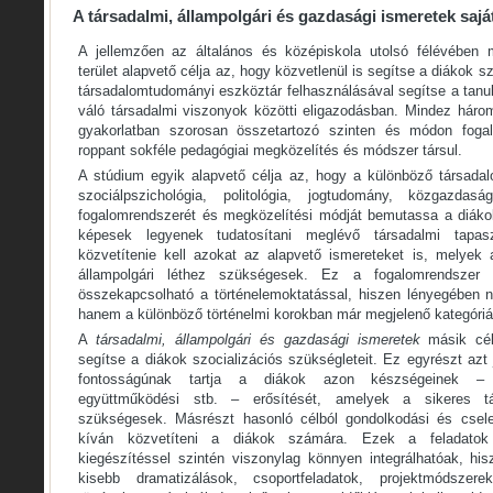
A társadalmi, állampolgári és gazdasági ismeretek saj
A jellemzően az általános és középiskola utolsó félévében me
terület alapvető célja az, hogy közvetlenül is segítse a diákok s
társadalomtudományi eszköztár felhasználásával segítse a tanu
váló társadalmi viszonyok közötti eligazodásban. Mindez három
gyakorlatban szorosan összetartozó szinten és módon fog
roppant sokféle pedagógiai megközelítés és módszer társul.
A stúdium egyik alapvető célja az, hogy a különböző társada
szociálpszichológia, politológia, jogtudomány, közgazdasá
fogalomrendszerét és megközelítési módját bemutassa a diáko
képesek legyenek tudatosítani meglévő társadalmi tapasz
közvetítenie kell azokat az alapvető ismereteket is, melyek a
állampolgári léthez szükségesek. Ez a fogalomrendszer
összekapcsolható a történelemoktatással, hiszen lényegében 
hanem a különböző történelmi korokban már megjelenő kategóriá
A
társadalmi, állampolgári és gazdasági ismeretek
másik cél
segítse a diákok szocializációs szükségleteit. Ez egyrészt azt 
fontosságúnak tartja a diákok azon készségeinek – 
együttműködési stb. – erősítését, amelyek a sikeres tá
szükségesek. Másrészt hasonló célból gondolkodási és csele
kíván közvetíteni a diákok számára. Ezek a feladatok n
kiegészítéssel szintén viszonylag könnyen integrálhatóak, his
kisebb dramatizálások, csoportfeladatok, projektmóds