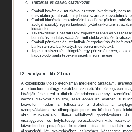
4. Háztartás és családi gazdálkodás
Családi bevételek: munkával szerzett jövedelmek, nem mu
(társadalmi juttatások, tulajdonból származó jövedelmek, 
Családi kiadások: létszükségleti kiadások (élelem, ruházk
szolgáltatások), egyéb kiadások (oktatási-kulturális, szab
kiadások).
Takarékosság a háztartások fogyasztásában és vásárlásáb
beruházás, tudatos vásárlás, hulladékkezelés és újrahaszn
Családi pénzkezelési technikák (megtakarítás és befektetés
bankszámlák, bankkártyák és banki műveletek).
Tapasztalatszerzés: látogatás egy pénzintézetben, a lako
kapcsolódó banki tevékenységek megismerése.
12. évfolyam – kb. 20 óra
A középiskola utolsó évfolyamán
megjelenő
társadalmi, állampo
a történelem tantárgy keretében szintetizálni, és egyben ma
kívánják fejleszteni a diákok társadalomtudományi szemléletét
végzős diákokról van szó, ezért ebben az esetben is külön
közvetlen módon is felkészítse a diákokat a ténylege
szerepvállalásra: az állampolgári jogok és kötelességek felel
aktív munkavállalói, illetve vállalkozói gondolkodásra és
országgyűlési és helyhatósági választásokon való részvételr
közvetlenebb pedagógiai fejlesztési céljai és feladatai az
állampolgári lét gyakorlásához szükséges készségek mega