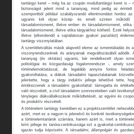
tantárgyi keret – még ha az csupán modultantárgyi keret is – n
biztonságot jelent mind a tananyag, mind pedig az érintet
szempontból például szabályozandó ellentmondást hordoz az é
ugyanis két olyan közép- és emelt szinten működő ér
társadalomismeret, illetve ember- és társadalomismeret, etika
társadalomismeret, illetve etika tárgyakhoz köthető. Ezek helyzet
illetve (elkerülendő a sajnálatosan gyakori pazarlást) érdeme
tantárgy viszonylatában.
A szemléletváltás másik alapvető eleme az ismeretátadás és a 
viszonyrendszerének és arányainak megváltozásából adódik. A
tananyag (és oktatás) ugyanis, bár rendelkezett olyan ismer
politológiai és közgazdasági fogalomrendszer -, amely sze
történelemoktatással, de legalább annyira fontos felad
gyakoroltatása, a diákok társadalmi tapasztalatainak közvetl
jelentette, hogy a tárgy induktív jellege lehetővé tette, h
érintkezzenek a társadalmi gyakorlattal: támogatta és értéke
való részvételt, a civil társadalom szervezeteiben való tevékeny
tényleges diákvállalkozások működtetését, az egyéni és csopor
és produktív részvételt.
A történelem tantárgy keretében ez a projektszemlélet nehezeb
azért, mert ez a nagyon is jelenelvű és konkrét tevékenységek
a történelemtanárok számára, hanem azért is, mert a történe
leíró jellege és tanóra-centrikussága ezt a gyakorlat-centrikus
igazán tudja képviselni. A
társadalmi, állampolgári és gazdas