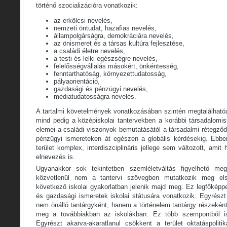
történő szocializációra vonatkozik:
az erkölcsi nevelés,
nemzeti öntudat, hazafias nevelés,
állampolgárságra, demokráciára nevelés,
az önismeret és a társas kultúra fejlesztése,
a családi életre nevelés,
a testi és lelki egészségre nevelés,
felelősségvállalás másokért, önkéntesség,
fenntarthatóság, környezettudatosság,
pályaorientáció,
gazdasági és pénzügyi nevelés,
médiatudatosságra nevelés.
A tartalmi követelmények vonatkozásában szintén megtalálhatóa
mind pedig a középiskolai tantervekben a korábbi társadalomis
elemei a családi viszonyok bemutatásától a társadalmi rétegződ
pénzügyi ismereteken át egészen a globális kérdésekig. Ebbe
terület komplex, interdiszciplináris jellege sem változott, ami
elnevezés is.
Ugyanakkor sok tekintetben szemléletváltás figyelhető me
közvetlenül nem a tantervi szövegben mutatkozik meg el
következő iskolai gyakorlatban jelenik majd meg. Ez legfőképpe
és gazdasági ismeretek iskolai státusára vonatkozik. Egyrészt
nem önálló tantárgyként, hanem a történelem tantárgy részeként 
meg a továbbiakban az iskolákban. Ez több szempontból is r
Egyrészt akarva-akaratlanul csökkent a terület oktatáspoliti