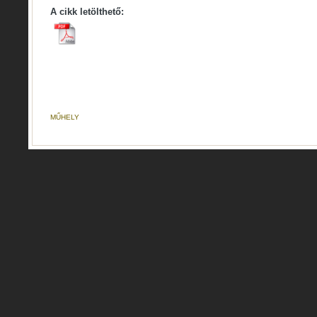
A cikk letölthető:
MŰHELY