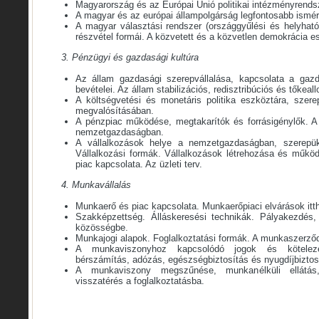
Magyarország és az Európai Unió politikai intézményrends
A magyar és az európai állampolgárság legfontosabb ismér
A magyar választási rendszer (országgyűlési és helyhatós
részvétel formái. A közvetett és a közvetlen demokrácia e
3. Pénzügyi és gazdasági kultúra
Az állam gazdasági szerepvállalása, kapcsolata a gazd
bevételei. Az állam stabilizációs, redisztribúciós és tőkeall
A költségvetési és monetáris politika eszköztára, szere
megvalósításában.
A pénzpiac működése, megtakarítók és forrásigénylők. A
nemzetgazdaságban.
A vállalkozások helye a nemzetgazdaságban, szerep
Vállalkozási formák. Vállalkozások létrehozása és működ
piac kapcsolata. Az üzleti terv.
4. Munkavállalás
Munkaerő és piac kapcsolata. Munkaerőpiaci elvárások itth
Szakképzettség. Álláskeresési technikák. Pályakezdés,
közösségbe.
Munkajogi alapok. Foglalkoztatási formák. A munkaszerződ
A munkaviszonyhoz kapcsolódó jogok és köteleze
bérszámítás, adózás, egészségbiztosítás és nyugdíjbiztosí
A munkaviszony megszűnése, munkanélküli ellátás,
visszatérés a foglalkoztatásba.