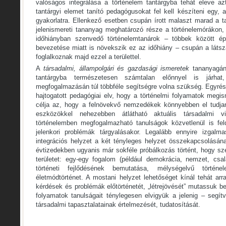
valóságos integrálása a történelem tantárgyba tehát eleve azt
tantárgyi elemet tanító pedagógusokat fel kell készíteni egy, a
gyakorlatra. Ellenkező esetben csupán írott malaszt marad a 
jelenismereti tananyag meghatározó része a történelemórákon,
időhiányban szenvedő történelemtanárok – többek között épp
bevezetése miatt is növekszik ez az időhiány – csupán a látsza
foglalkoznak majd ezzel a területtel.
A
társadalmi, állampolgári és gazdasági ismeretek
tananyagán
tantárgyba természetesen számtalan előnnyel is járha
megfogalmazásán túl többféle segítségre volna szükség. Egyrés
hajtogatott pedagógiai elv, hogy a történelmi folyamatok megi
célja az, hogy a felnövekvő nemzedékek könnyebben el tudjan
eszközökkel nehezebben átlátható aktuális társadalmi 
történelemben megfogalmazható tanulságok közvetlenül is fel
jelenkori problémák tárgyalásakor. Legalább ennyire izgalm
integrációs helyzet a két tényleges helyzet összekapcsolásán
évtizedekben ugyanis már sokféle próbálkozás történt, hogy sze
területet: egy-egy fogalom (például demokrácia, nemzet, csal
történeti fejlődésének bemutatása, mélységelvű történel
életmódtörténet. A mostani helyzet lehetőséget kínál tehát arr
kérdések és problémák előtörténetét, „létrejövését” mutassuk be,
folyamatok tanulságait ténylegesen elvigyük a jelenig – segít
társadalmi tapasztalatainak értelmezését, tudatosítását.