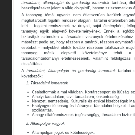
társadalmi, állampolgári és gazdasági ismeretek
tanítása, ill
beszélgetéseket jelent a világ dolgairól”, hanem szisztematikus 
A tananyag témái ugyanis nem ötletszerűen kerültek egym
meghatározott fogalmi rendszer alapján. Tartalmi értelemben teh
leírt – fogalmi rendszernek az árnyalt, saját élményként, felfog
tananyag egyik alapvető követelményének. Ennek a legfőbb
biztosítjuk számukra a társadalmi viszonyok értelmezéséhez 
másrészt pedig az, hogy részben a tanártól, részben egymástól
eseteket – melyekkel életük további részében találkoznak majd
tananyag másik alapvető követelménye tehát a pr
társadalomtudományi értelmezésének, valamint feldolgozási
elsajátítása.
A
társadalmi, állampolgári és gazdasági ismeretek
tartalmi 
következők:
1. Társadalmi ismeretek
Családformák a mai világban. Kortárscsoport és ifjúsági sz
A helyi társadalom, civil társadalom, önkéntesség.
Nemzet, nemzetiség. Kulturális és etnikai kisebbségek M
Esélyegyenlőtlenség és hátrányos társadalmi helyzet. Tár
szolidaritás.
A nagy ellátórendszerek (egészségügy, társadalom-biztosí
2. Állampolgár vagyok
Állampolgári jogok és kötelességek.