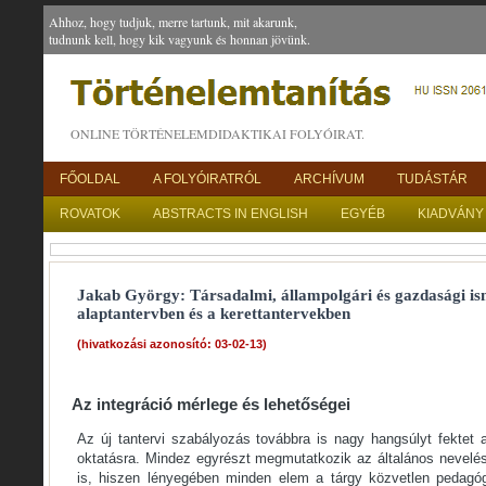
Ahhoz, hogy tudjuk, merre tartunk, mit akarunk,
tudnunk kell, hogy kik vagyunk és honnan jövünk.
ONLINE TÖRTÉNELEMDIDAKTIKAI FOLYÓIRAT.
FŐOLDAL
A FOLYÓIRATRÓL
ARCHÍVUM
TUDÁSTÁR
ROVATOK
ABSTRACTS IN ENGLISH
EGYÉB
KIADVÁNY
Jakab György: Társadalmi, állampolgári és gazdasági is
alaptantervben és a kerettantervekben
(hivatkozási azonosító: 03-02-13)
Az integráció mérlege és lehetőségei
Az új tantervi szabályozás továbbra is nagy hangsúlyt fektet 
oktatásra. Mindez egyrészt megmutatkozik az általános nevel
is, hiszen lényegében minden elem a tárgy közvetlen pedagógi