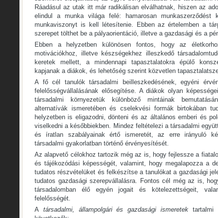
Ráadásul az utak itt már radikálisan elválhatnak, hiszen az ad
elindul a munka világa felé: hamarosan munkaszerződést ke
munkaviszonyt is kell létesítenie. Ebben az értelemben a tá
szerepet tölthet be a pályaorientáció, illetve a gazdasági és a p
Ebben a helyzetben különösen fontos, hogy az életkorho
motivációkhoz, illetve készségekhez illeszkedő társadalomtu
keretek mellett, a mindennapi tapasztalatokra épülő konsz
kapjanak a diákok, és lehetőség szerint közvetlen tapasztalatsz
A fő cél tanulók társadalmi beilleszkedésének, egyéni érv
felelősségvállalásának elősegítése. A diákok olyan képessége
társadalmi környezetük különböző mintáinak bemutatásá
alternatívák ismeretében és cselekvési formák birtokában tu
helyzetben is eligazodni, dönteni és az általános emberi és p
viselkedni a későbbiekben. Mindez feltételezi a társadalmi együ
és íratlan szabályainak értő ismeretét, az erre irányuló k
társadalmi gyakorlatban történő érvényesítését.
Az alapvető célokhoz tartozik még az is, hogy fejlessze a fiatal
és tájékozódási képességét, valamint, hogy megalapozza a de
tudatos részvételüket és felkészítse a tanulókat a gazdasági je
tudatos gazdasági szerepvállalásra. Fontos cél még az is, hog
társadalomban élő egyén jogait és kötelezettségeit, vala
felelősségét.
A
társadalmi, állampolgári és gazdasági ismeretek
tartalmi