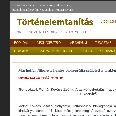
Ahhoz, hogy tudjuk, merre tartunk, mit akarunk,
tudnunk kell, hogy kik vagyunk és honnan jövünk.
ONLINE TÖRTÉNELEMDIDAKTIKAI FOLYÓIRAT.
FŐOLDAL
A FOLYÓIRATRÓL
ARCHÍVUM
TUDÁSTÁR
ROVATOK
ABSTRACTS IN ENGLISH
EGYÉB
KIADVÁNY
Márhoffer Nikolett: Fontos bibliográfia született a tank
(hivatkozási azonosító: 04-03-19)
Gondolatok Molnár-Kovács Zsófia: A tankönyvkutatás magyar 
c. kötetéről
Molnár-Kovács Zsófia hiánypótló, retrospektív bibliográfiáj
kiadványai sorozat 11. köteteként jelent meg. A szerző az ezr
tudományos igényű tankönyvi szakirodalmát rendszerezte