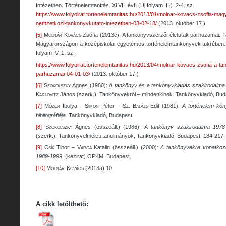
Intézetben. Történelemtanítás. XLVII. évf. (Új folyam III.) 2-4. sz.
https://www.folyoirat.tortenelemtanitas.hu/2013/01/molnar-kovacs-zsofia-ma
nemzetkozi-tankonyvkutato-intezetben-03-02-18/
(2013. október 17.)
[5]
Molnár-Kovács
Zsófia (2013c): A tankönyvszerzői életutak párhuzamai: 
Magyarországon a középiskolai egyetemes történelemtankönyvek tükrében
folyam IV. 1. sz.
https://www.folyoirat.tortenelemtanitas.hu/2013/04/molnar-kovacs-zsofia-a-ta
parhuzamai-04-01-03/
(2013. október 17.)
[6]
Szokolszky
Ágnes (1980):
A tankönyv és a tankönyvkiadás szakirodalma.
Karlovitz
János (szerk.): Tankönyvekről – mindenkinek. Tankönyvkiadó, Bud
[7]
Mózer I
bolya
– Simon
Péter
– Sz. Balázs
Edit (1981):
A történelem köny
bibliográfiája.
Tankönyvkiadó, Budapest.
[8]
Szokolszky
Ágnes (összeáll.) (1986):
A tankönyv szakirodalma 1978-t
(szerk.): Tankönyvelméleti tanulmányok, Tankönyvkiadó, Budapest. 184-217.
[9]
Csík
Tibor
– Varga
Katalin (összeáll.) (2000):
A tankönyvekre vonatkoz
1989-1999.
(kézirat) OPKM, Budapest.
[10]
Molnár-Kovács
(2013a) 10.
A cikk letölthető: