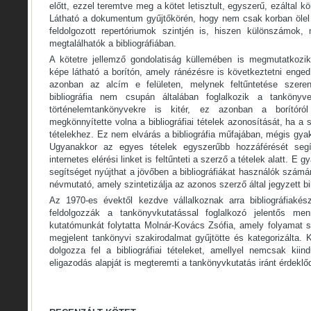
előtt, ezzel teremtve meg a kötet letisztult, egyszerű, ezáltal k
Látható a dokumentum gyűjtőkörén, hogy nem csak korban ölel 
feldolgozott repertóriumok szintjén is, hiszen különszámok, 
megtalálhatók a bibliográfiában.
A kötetre jellemző gondolatiság küllemében is megmutatkozik; 
képe látható a borítón, amely ránézésre is következtetni enge
azonban az alcím e felületen, melynek feltűntetése szeren
bibliográfia nem csupán általában foglalkozik a tanköny
történelemtankönyvekre is kitér, ez azonban a borítór
megkönnyítette volna a bibliográfiai tételek azonosítását, ha a
tételekhez. Ez nem elvárás a bibliográfia műfajában, mégis gy
Ugyanakkor az egyes tételek egyszerűbb hozzáférését segí
internetes elérési linket is feltűnteti a szerző a tételek alatt. E g
segítséget nyújthat a jövőben a bibliográfiákat használók számá
névmutató, amely szintetizálja az azonos szerző által jegyzett bib
Az 1970-es évektől kezdve vállalkoznak arra bibliográfiakész
feldolgozzák a tankönyvkutatással foglalkozó jelentős me
kutatómunkát folytatta Molnár-Kovács Zsófia, amely folyamat 
megjelent tankönyvi szakirodalmat gyűjtötte és kategorizálta.
dolgozza fel a bibliográfiai tételeket, amellyel nemcsak kii
eligazodás alapját is megteremti a tankönyvkutatás iránt érdekl