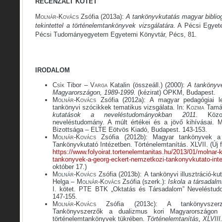
RECENZÁLT KÖTET
Molnár-Kovács
Zsófia (2013a):
A tankönyvkutatás magyar bibliog
tekintettel a történelemtankönyvek vizsgálatára
. A Pécsi Egyet
Pécsi Tudományegyetem Egyetemi Könyvtár, Pécs, 81.
IRODALOM
Csík
Tibor
– Varga
Katalin (összeáll.) (2000):
A tankönyv
Magyarországon, 1989-1999.
(kézirat) OPKM, Budapest.
Molnár-Kovács
Zsófia (2012a): A magyar pedagógiai l
tankönyvi szócikkek tematikus vizsgálata. In:
Kozma
Tamá
kutatások a neveléstudományokban 2011
. Közok
neveléstudomány. A múlt értékei és a jövő kihívásai.
Bizottsága – ELTE Eötvös Kiadó, Budapest. 143-153.
Molnár-Kovács
Zsófia (2012b): Magyar tankönyvek 
Tankönyvkutató Intézetben. Történelemtanítás. XLVII. (Új fo
https://www.folyoirat.tortenelemtanitas.hu/2013/01/molnar
tankonyvek-a-georg-eckert-nemzetkozi-tankonyvkutato-int
október 17.)
Molnár-Kovács
Zsófia (2013b):
A tankönyvi illusztráció-kut
Helga –
Molnár-Kovács
Zsófia (szerk.):
Iskola a társadalm
I. kötet. PTE BTK „Oktatás és Társadalom” Neveléstudo
147-155.
Molnár-Kovács
Zsófia (2013c): A tankönyvszerz
Tankönyvszerzők a dualizmus kori Magyarországon 
történelemtankönyvek tükrében.
Történelemtanítás, XLVIII