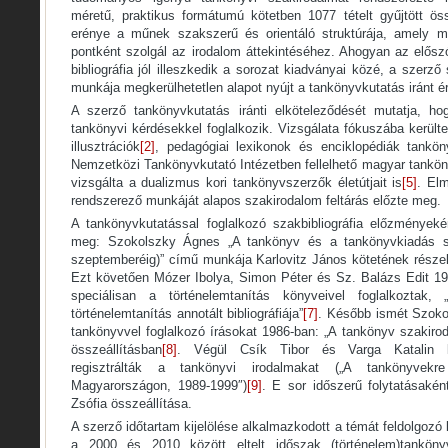
méretű, praktikus formátumú kötetben 1077 tételt gyűjtött ö
erénye a műnek szakszerű és orientáló struktúrája, amely 
pontként szolgál az irodalom áttekintéséhez. Ahogyan az elősz
bibliográfia jól illeszkedik a sorozat kiadványai közé, a szerző
munkája megkerülhetetlen alapot nyújt a tankönyvkutatás iránt 
A szerző tankönyvkutatás iránti elköteleződését mutatja, ho
tankönyvi kérdésekkel foglalkozik. Vizsgálata fókuszába került
illusztrációk
[2]
, pedagógiai lexikonok és enciklopédiák tankön
Nemzetközi Tankönyvkutató Intézetben fellelhető magyar tankön
vizsgálta a dualizmus kori tankönyvszerzők életútjait is
[5]
. Elm
rendszerező munkáját alapos szakirodalom feltárás előzte meg.
A tankönyvkutatással foglalkozó szakbibliográfia előzmények
meg: Szokolszky Ágnes „A tankönyv és a tankönyvkiadás sza
szeptemberéig)” című munkája Karlovitz János kötetének része
Ezt követően Mózer Ibolya, Simon Péter és Sz. Balázs Edit 1
speciálisan a történelemtanítás könyveivel foglalkoztak,
történelemtanítás annotált bibliográfiája”
[7]
. Később ismét Szoko
tankönyvvel foglalkozó írásokat 1986-ban: „A tankönyv szak­iro
összeállításban
[8]
. Végül Csík Tibor és Varga Katalin kéz
regisztrálták a tankönyvi irodalmakat („A tankönyvekr
Magyarországon, 1989-1999″)
[9]
. E sor időszerű folytatásaké
Zsófia összeállítása.
A szerző időtartam kijelölése alkalmazkodott a témát feldolgozó
a 2000 és 2010 között eltelt időszak (történelem)tankönyv