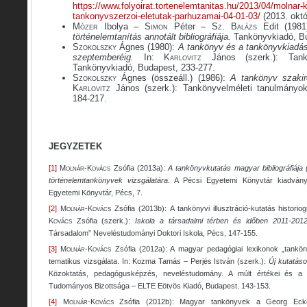
https://www.folyoirat.tortenelemtanitas.hu/2013/04/molnar-
tankonyvszerzoi-eletutak-parhuzamai-04-01-03/
(2013. októ
Mózer
Ibolya
– Simon
Péter
– Sz. Balázs
Edit (198
történelemtanítás annotált bibliográfiája.
Tankönyvkiadó, B
Szokolszky
Ágnes (1980):
A tankönyv és a tankönyvkiadás
szeptemberéig.
In:
Karlovitz
János (szerk.): Tank
Tankönyvkiadó, Budapest, 233-277.
Szokolszky
Ágnes (összeáll.) (1986):
A tankönyv szakir
Karlovitz
János (szerk.): Tankönyvelméleti tanulmányo
184-217.
JEGYZETEK
[1]
Molnár-Kovács
Zsófia (2013a):
A tankönyvkutatás magyar bibliográfiája 
történelemtankönyvek vizsgálatára
. A Pécsi Egyetemi Könyvtár kiadván
Egyetemi Könyvtár, Pécs, 7.
[2]
Molnár-Kovács
Zsófia (2013b):
A tankönyvi illusztráció-kutatás historiog
Kovács
Zsófia (szerk.):
Iskola a társadalmi térben és időben 2011-201
Társadalom” Neveléstudományi Doktori Iskola, Pécs, 147-155.
[3]
Molnár-Kovács
Zsófia (2012a): A magyar pedagógiai lexikonok „tankö
tematikus vizsgálata. In: Kozma Tamás – Perjés István (szerk.):
Új
kutatás
Közoktatás, pedagógusképzés, neveléstudomány. A múlt értékei és a 
Tudományos Bizottsága – ELTE Eötvös Kiadó, Budapest. 143-153.
[4]
Molnár-Kovács
Zsófia (2012b): Magyar tankönyvek a Georg Ecke