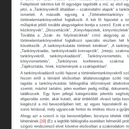
Felépítését tekintve két fő egységre tagolódik a mű; az első e
jelzi, a „Tankönyvekről általában – szakirodalmi alapok” a tankö
ismerteti. A második egység, a „Történelemtankönyv –
történelemtankönyvekkel foglalkozik. A két fő fejezetet a t
műfajokat jelölő további alegységekre bontja a szerző. Ezek a m
kézikönyvek”, „Disszertációk”, „Könyvfejezetek, könyvrészletek”
Továbbá a „Szak- és folyóiratcikkek” című alegység az á
történelemtankönyvekkel foglalkozó speciális részben hét f
következők: „A tankönyvkutatás történeti kérdései”, „A tanköny
„Tankönyvkiadás, tankönyvkiadói koncepciók”, „Interjú, szakm
tankönyvekről, tankönyvkiadásról”, Tankönyvismertetés, ta
könyvismertetés”, „Tankönyves konferencia, szakmai r
„Tájékoztatás, hírek, közlemények a szaklapokban”.
A tankönyvkiadásról szóló fejezet a történelemtankönyvekről s
hiszen erről a témáról elsősorban általánosságban szóló írá
tagolás a tankönyvkutatás bibliográfiai előzményeit áttekint
szerinti, máshol tartalmi, jelen esetben pedig műfaji, dokument
találkozunk. Egy ilyen jellegű kategorizálás jelentős segítsé
eligazodás során, akár kutató, akár érdeklődő olvasó tartja k
kiegészül a mű bevezetőjében tett, az egyes fejezetekről és 
soros leírással, mely ugyancsak fontos és értékes része a gyűj
Ahogy azt a szerző is írja bevezetőjében, bizonyos tételek töb
lehetnének.
[10]
(Ez a legtöbb bibliográfia esetében felmerülő pr
szigorú rendszerező elvet követve elsősorban a szakirodalom mű