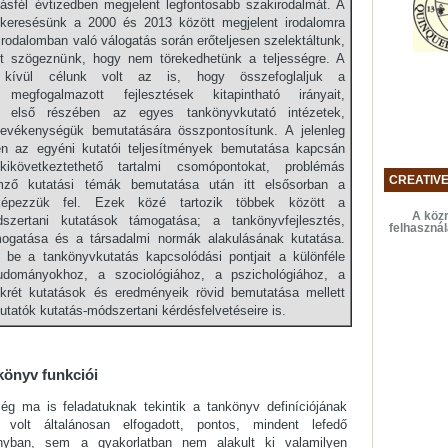
ásfél évtizedben megjelent legfontosabb szakirodalmát. A
 keresésünk a 2000 és 2013 között megjelent irodalomra
irodalomban való válogatás során erőteljesen szelektáltunk,
tt szögeznünk, hogy nem törekedhetünk a teljességre. A
n kívül célunk volt az is, hogy összefoglaljuk a
 megfogalmazott fejlesztések kitapintható irányait,
nk első részében az egyes tankönyvkutató intézetek,
 tevékenységük bemutatására összpontosítunk. A jelenleg
en az egyéni kutatói teljesítmények bemutatása kapcsán
kikövetkeztethető tartalmi csomópontokat, problémás
CREATIV
emző kutatási témák bemutatása után itt elsősorban a
érképezzük fel. Ezek közé tartozik többek között a
A közr
dszertani kutatások támogatása; a tankönyvfejlesztés,
felhaszná
ogatása és a társadalmi normák alakulásának kutatása.
be a tankönyvkutatás kapcsolódási pontjait a különféle
dományokhoz, a szociológiához, a pszichológiához, a
krét kutatások és eredményeik rövid bemutatása mellett
utatók kutatás-módszertani kérdésfelvetéseire is.
könyv funkciói
ég ma is feladatuknak tekintik a tankönyv definíciójának
volt általánosan elfogadott, pontos, mindent lefedő
yban, sem a gyakorlatban nem alakult ki valamilyen