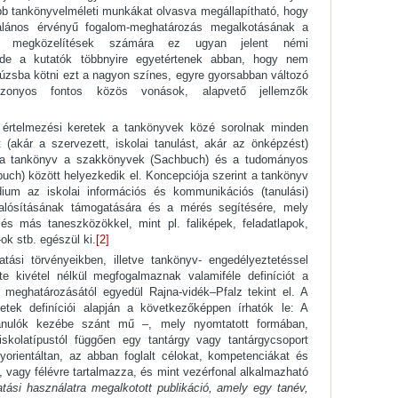
bb tankönyvelméleti munkákat olvasva megállapítható, hogy
ltalános érvényű fogalom-meghatározás megalkotásának a
os megközelítések számára ez ugyan jelent némi
 de a kutatók többnyire egyetértenek abban, hogy nem
úzsba kötni ezt a nagyon színes, egyre gyorsabban változó
zonyos fontos közös vonások, alapvető jellemzők
 értelmezési keretek a tankönyvek közé sorolnak minden
 (akár a szervezett, iskolai tanulást, akár az önképzést)
t a tankönyv a szakkönyvek (Sachbuch) és a tudományos
ch) között helyezkedik el. Koncepciója szerint a tankönyv
ium az iskolai információs és kommunikációs (tanulási)
alósításának támogatására és a mérés segítésére, mely
 és más taneszközökkel, mint pl. faliképek, feladatlapok,
ok stb. egészül ki.
[2]
tási törvényeikben, illetve tankönyv- engedélyeztetéssel
te kivétel nélkül megfogalmaznak valamiféle definíciót a
 meghatározásától egyedül Rajna-vidék–Pfalz tekint el. A
etek definíciói alapján a következőképpen írhatók le: A
anulók kezébe szánt mű –, mely nyomtatott formában,
iskolatípustól függően egy tantárgy vagy tantárgycsoport
orientáltan, az abban foglalt célokat, kompetenciákat és
, vagy félévre tartalmazza, és mint vezérfonal alkalmazható
atási használatra megalkotott publikáció, amely egy tanév,