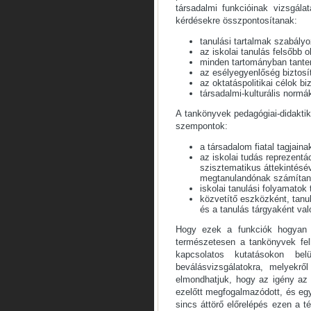
társadalmi funkcióinak vizsgál
kérdésekre összpontosítanak:
tanulási tartalmak szabály
az iskolai tanulás felsőbb o
minden tartományban tante
az esélyegyenlőség biztosí
az oktatáspolitikai célok b
társadalmi-kulturális normá
A tankönyvek pedagógiai-didaktik
szempontok:
a társadalom fiatal tagjaina
az iskolai tudás reprezentá
szisztematikus áttekintésév
megtanulandónak számítan
iskolai tanulási folyamato
közvetítő eszközként, tan
és a tanulás tárgyaként val
Hogy ezek a funkciók hogyan 
természetesen a tankönyvek fel
kapcsolatos kutatásokon be
beválásvizsgálatokra, melyek
elmondhatjuk, hogy az igény az i
ezelőtt megfogalmazódott, és eg
sincs áttörő előrelépés ezen a t