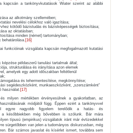
ata kapcsán a tankönyvkutatások Wiater szerint az alábbi
ozása az alkotmány szellemében;
ktatási nevelési célokhoz való igazítása;
rvhez kötődő bázistudás és bázisképességek biztosítása;
tása az oktatásban;
iztosítása minden (német) tartományban;
k behatárolása.
[16]
ai funkcióinak vizsgálata kapcsán megfogalmazott kutatási
k képzése példaszerű tanulási tartalmak által;
ciója, strukturálása és irányítása azon elemek
el, amelyek egy adott időszakban feltétlenül
ak;
k támogatása és tehermentesítése, megkönnyítése;
ulási segédeszközként, munkaeszközként, „szerszámként”
ó használat.
[17]
és milyen mértékben érvényesülnek a gyakorlatban, az
használásának módjától függ. Éppen ezért a tankönyvvel
lül egyre nagyobb figyelem terelődik a hatás- és
ről a későbbiekben még bővebben is szólunk. Bár mára
lyen típusú (empirikus) vizsgálatok iránt már évtizedekkel
yre sürgetőbben van jelen a tudományos diskurzusban, még
éren. Bár számos javaslat és kísérlet ismert, továbbra sem