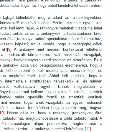
ogalmakat, mint például a tankönyv, a tudás, a „tankönyvi
skolai tudás fogalmát, hogy ebből kiindulva lehessen érdemi
 fajtáját különbözteti meg: a tudást, ami a tankönyvek
ben
nkönyvek
ről
meglévő tudást. Ezeket szerinte együtt kell
tettel kell lenni rájuk. A tankönyvelméletnek vizsgálnia lehet
 tudást tartalmaznak a tankönyvek, a tudásátadáson kívül
ben áll a „tankönyvi tudás” specialitása más médiumokhoz,
ngwissen) képest? Az is kérdés, hogy a pedagógiai célok
 el?
[9]
A tankönyv mint médium kontextusát feltétlenül
 a mediatizált környezethez való viszonyát vizsgáljuk,
ankönyv hagyományos vezető szerepe az oktatásban. Ez a
ve a tankönyv abba való betagozódása eredményezi, hogy a
k Höhne szerint el kell mozdulnia a média-elméleti, és
itikus megközelítések felé. Abból kell kiindulni, hogy a
gy intermediális struktúrában helyezkedik el, és minden
nyezet változásával együtt. Ennek megfelelően a
önyv-fogalommal kellene foglalkoznia: 1. elméleti keretek
önyvi tudás speciális formái és struktúrái kerülnek
 mint médium fogalmának vizsgálata: az egyes médiumok
nítése, a tudás formálódása hogyan oszlik meg, hogyan
10]
Höhne célja az, hogy a tankönyvi (tankönyvek által
is tudásformát, megkülönböztesse a többi tudásformától. A
dia-szociológiai alapú perspektíva megteremtése a
– Höhne szerint – a tankönyv elméleti leírásához.
[11]