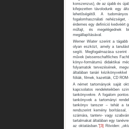
konszenzus), de az újabb és úja
kifejezetten távolodunk egy á
lehetőségétől. A tudomány
fogalomhasználati nehézséget,
érdemes egy definíció kedvéért g
műfajt, és megelégednek bi
megállapításával.
Werner Wiater
szerint a tágabb
olyan eszközt, amely a tanulást
segíti. Megfogalmazása szerin
művek (wissenschaftliches Fachbu
könyv-formátumú didaktikai méd
folyamatok tervezésének, megv
általában tanári kézikönyvekkel
fóliák, filmek, kazetták, CD ROM-
A német tartományok saját okta
kapcsolatos rendeleteikben szin
tankönyvekre. A fogalom pontos
tankönyvek a tartományi rendel
tankönyv tanszer – tehát a t
rendszerint kemény borítással, 
számára, tanterv- vagy szabvány
tartalmakat általában egy tanévre
az oktatásban.”
[3]
Röviden:
„
okt