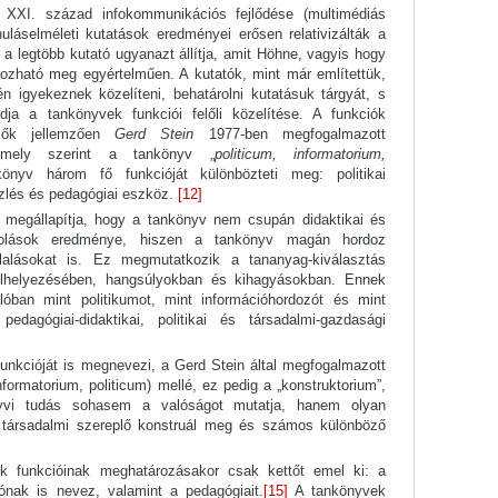
 XXI. század infokommunikációs fejlődése (multimédiás
uláselméleti kutatások eredményei erősen relativizálták a
a legtöbb kutató ugyanazt állítja, amit Höhne, vagyis hogy
rozható meg egyértelműen. A kutatók, mint már említettük,
n igyekeznek közelíteni, behatárolni kutatásuk tárgyát, s
dja a tankönyvek funkciói felőli közelítése. A funkciók
rzők jellemzően
Gerd Stein
1977-ben megfogalmazott
, mely szerint a tankönyv „
politicum, informatorium,
önyv három fő funkcióját különbözteti meg: politikai
zlés és pedagógiai eszköz.
[12]
 megállapítja, hogy a tankönyv nem csupán didaktikai és
ntolások eredménye, hiszen a tankönyv magán hordoz
oglalásokat is. Ez megmutatkozik a tananyag-kiválasztás
elhelyezésében, hangsúlyokban és kihagyásokban. Ennek
óban mint politikumot, mint információhordozót és mint
pedagógiai-didaktikai, politikai és társadalmi-gazdasági
nkcióját is megnevezi, a Gerd Stein által megfogalmazott
ormatorium, politicum) mellé, ez pedig a „konstruktorium”,
yvi tudás sohasem a valóságot mutatja, hanem olyan
 társadalmi szereplő konstruál meg és számos különböző
k funkcióinak meghatározásakor csak kettőt emel ki: a
ciónak is nevez, valamint a pedagógiait.
[15]
A tankönyvek