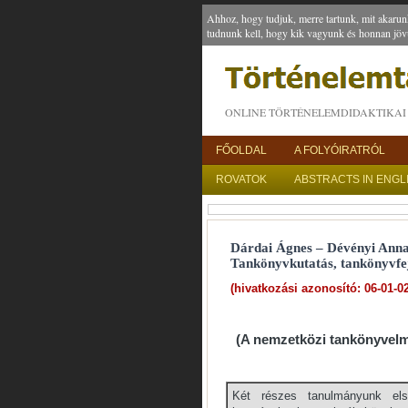
Ahhoz, hogy tudjuk, merre tartunk, mit akarun
tudnunk kell, hogy kik vagyunk és honnan jöv
ONLINE TÖRTÉNELEMDIDAKTIKAI 
FŐOLDAL
A FOLYÓIRATRÓL
ROVATOK
ABSTRACTS IN ENGL
Dárdai Ágnes – Dévényi Anna
Tankönyvkutatás, tankönyvfejl
(hivatkozási azonosító: 06-01-02
(A nemzetközi tankönyvelmé
Két részes tanulmányunk els