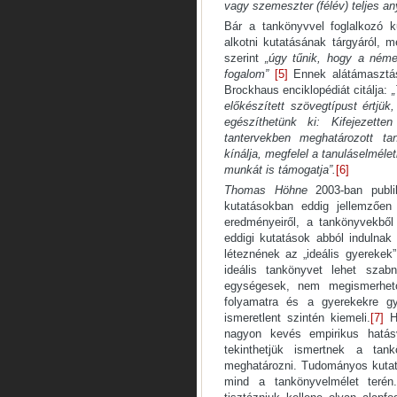
vagy szemeszter (félév) teljes an
Bár a tankönyvvel foglalkozó k
alkotni kutatásának tárgyáról,
szerint
„úgy tűnik, hogy a néme
fogalom”
[5]
Ennek alátámasztás
Brockhaus enciklopédiát citálja:
„
előkészített szövegtípust értjük,
egészíthetünk ki: Kifejezette
tantervekben meghatározott tan
kínálja, megfelel a tanuláselméle
munkát is támogatja”.
[6]
Thomas Höhne
2003-ban publi
kutatásokban eddig jellemzően 
eredményeiről, a tankönyvekből
eddigi kutatások abból indulnak
léteznének az „ideális gyerekek
ideális tankönyvet lehet sza
egységesek, nem megismerhető
folyamatra és a gyerekekre gy
ismeretlent szintén kiemeli.
[7]
Hö
nagyon kevés empirikus hatás
tekinthetjük ismertnek a tan
meghatározni. Tudományos kutatás
mind a tankönyvelmélet terén.