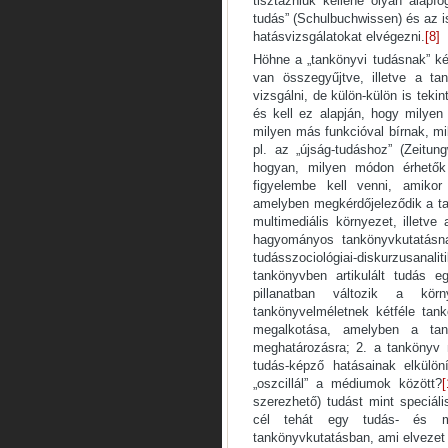
tisztázniuk kellene olyan alapf
tudás” (Schulbuchwissen) és az i
hatásvizsgálatokat elvégezni.
[8]
Höhne a „tankönyvi tudásnak” két
van összegyűjtve, illetve a ta
vizsgálni, de külön-külön is tekin
és kell ez alapján, hogy milyen
milyen más funkcióval bírnak, mi
pl. az „újság-tudáshoz” (Zeitu
hogyan, milyen módon érhetők
figyelembe kell venni, amikor
amelyben megkérdőjeleződik a t
multimediális környezet, illet
hagyományos tankönyvkutatásna
tudásszociológiai-diskurzusanal
tankönyvben artikulált tudás e
pillanatban változik a kör
tankönyvelméletnek kétféle tank
megalkotása, amelyben a tank
meghatározásra; 2. a tankönyv
tudás-képző hatásainak elkülö
„oszcillál” a médiumok között?
[
szerezhető) tudást mint speciál
cél tehát egy tudás- és mé
tankönyvkutatásban, ami elvezet 