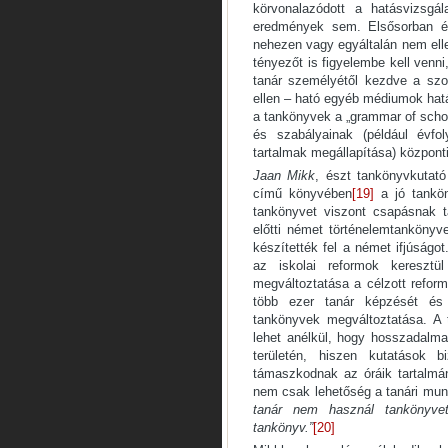
körvonalazódott a hatásvizsgá
eredmények sem. Elsősorban ép
nehezen vagy egyáltalán nem ell
tényezőt is figyelembe kell venni
tanár személyétől kezdve a szo
ellen – ható egyéb médiumok hat
a tankönyvek a „grammar of school
és szabályainak (például évfo
tartalmak megállapítása) központ
Jaan Mikk
, észt tankönyvkutat
című könyvében
[19]
a jó tankön
tankönyvet viszont csapásnak 
előtti német történelemtankönyv
készítették fel a német ifjúság
az iskolai reformok keresztü
megváltoztatása a célzott reform
több ezer tanár képzését és 
tankönyvek megváltoztatása. A 
lehet anélkül, hogy hosszadalm
területén, hiszen kutatások 
támaszkodnak az óráik tartalmá
nem csak lehetőség a tanári mun
tanár nem használ tankönyve
tankönyv.”
[20]