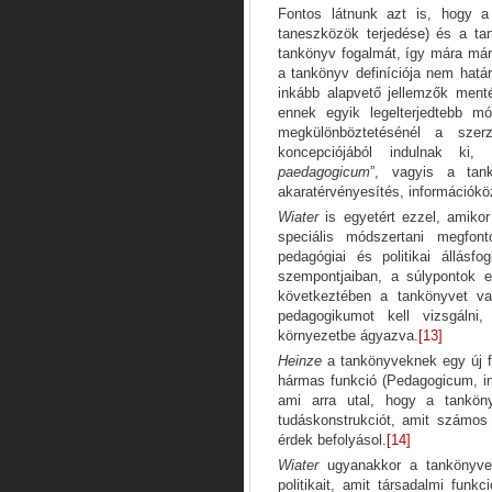
Fontos látnunk azt is, hogy a
taneszközök terjedése) és a tan
tankönyv fogalmát, így mára már 
a tankönyv definíciója nem hatá
inkább alapvető jellemzők menté
ennek egyik legelterjedtebb mó
megkülönböztetésénél a sze
koncepciójából indulnak ki
paedagogicum
”, vagyis a tank
akaratérvényesítés, információkö
Wiater
is egyetért ezzel, amikor
speciális módszertani megfo
pedagógiai és politikai állásf
szempontjaiban, a súlypontok 
következtében a tankönyvet val
pedagogikumot kell vizsgálni, 
környezetbe ágyazva.
[13]
Heinze
a tankönyveknek egy új fu
hármas funkció (Pedagogicum, inf
ami arra utal, hogy a tankön
tudáskonstrukciót, amit számos
érdek befolyásol.
[14]
Wiater
ugyanakkor a tankönyve
politikait, amit társadalmi funk