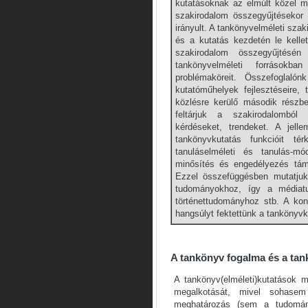
kutatásoknak az elmúlt közel m
szakirodalom összegyűjtésekor
irányult. A tankönyvelméleti szak
és a kutatás kezdetén le kelle
szakirodalom összegyűjtésé
tankönyvelméleti forrásokban
problémaköreit. Összefoglaló
kutatóműhelyek fejlesztéseire,
közlésre kerülő második részb
feltárjuk a szakirodalomból 
kérdéseket, trendeket. A jell
tankönyvkutatás funkcióit t
tanuláselméleti és tanulás-mó
minősítés és engedélyezés tám
Ezzel összefüggésben mutatjuk 
tudományokhoz, így a médiatu
történettudományhoz stb. A kon
hangsúlyt fektettünk a tankönyvk
A tankönyv fogalma és a tan
A tankönyv(elméleti)kutatások m
megalkotását, mivel sohasem 
meghatározás (sem a tudomán