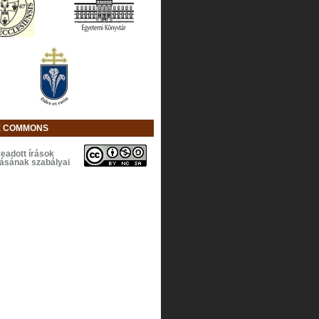
E COMMONS
eadott írások
lásának szabályai