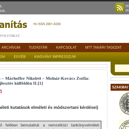
k,
F
ünk.
F
FOLYÓIRAT.
ARCHÍVUM
TUDÁSTÁR
KAPCSOLAT
MTT TANÁRI TAGOZAT
ISH
EGYÉB
KIADVÁNY IMPRESSZUM
 – Márhoffer Nikolett – Molnár-Kovács Zsófia:
esztés külföldön II.[1]
SZAKMAI
)
leti kutatások elméleti és módszertani kérdései)
ő felében bemutattuk a nemzetközi tankönyvelméleti