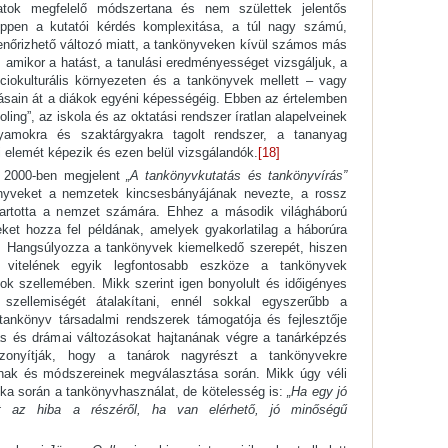
latok megfelelő módszertana és nem születtek jelentős
pen a kutatói kérdés komplexitása, a túl nagy számú,
enőrizhető változó miatt, a tankönyveken kívül számos más
, amikor a hatást, a tanulási eredményességet vizsgáljuk, a
ciokulturális környezeten és a tankönyvek mellett – vagy
ásain át a diákok egyéni képességéig. Ebben az értelemben
ing”, az iskola és az oktatási rendszer íratlan alapelveinek
lyamokra és szaktárgyakra tagolt rendszer, a tananyag
i elemét képezik és ezen belül vizsgálandók.
[18]
ó 2000-ben megjelent
„A tankönyvkutatás és tankönyvírás”
yveket a nemzetek kincsesbányájának nevezte, a rossz
tartotta a nemzet számára. Ehhez a második világháború
eket hozza fel példának, amelyek gyakorlatilag a háborúra
ot. Hangsúlyozza a tankönyvek kiemelkedő szerepét, hiszen
l vitelének egyik legfontosabb eszköze a tankönyvek
ok szellemében. Mikk szerint igen bonyolult és időigényes
szellemiségét átalakítani, ennél sokkal egyszerűbb a
tankönyv társadalmi rendszerek támogatója és fejlesztője
as és drámai változásokat hajtanának végre a tanárképzés
bizonyítják, hogy a tanárok nagyrészt a tankönyvekre
nak és módszereinek megválasztása során. Mikk úgy véli
ka során a tankönyvhasználat, de kötelesség is:
„Ha egy jó
t az hiba a részéről, ha van elérhető, jó minőségű