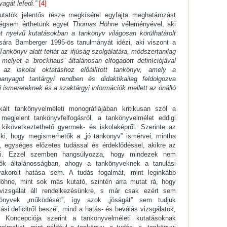
yagát lefedi.”
[4]
utatók jelentős része megkísérel egyfajta meghatározást
 mégsem érthetünk egyet
Thomas Höhne
véleményével, aki
t nyelvű kutatásokban a tankönyv világosan körülhatárolt
ára Bamberger 1995-ös tanulmányát idézi, aki viszont a
Tankönyv alatt tehát az ifjúság szolgálatára, módszertanilag
 melyet a ’brockhaus’ általánosan elfogadott definíciójával
n az iskolai oktatáshoz előállított tankönyv, amely a
anyagot tantárgyi rendben és didaktikailag feldolgozva
ti ismereteknek és a szaktárgyi információk mellett az önálló
kált tankönyvelméleti monográfiájában kritikusan szól a
megjelent tankönyvfelfogásról, a tankönyvelmélet eddigi
 kikövetkeztethető gyermek- és iskolaképről. Szerinte az
 ki, hogy megismerhetők a „jó tankönyv” ismérvei, mintha
”, egységes előzetes tudással és érdeklődéssel, akikre az
bni. Ezzel szemben hangsúlyozza, hogy mindezek nem
k általánosságban, ahogy a tankönyveknek a tanulási
akorolt hatása sem. A tudás fogalmát, mint leginkább
hne, mint sok más kutató, szintén arra mutat rá, hogy
vizsgálat áll rendelkezésünkre, s már csak ezért sem
könyvek „működését”, így azok „jóságát” sem tudjuk
i deficitről beszél, mind a hatás- és beválás vizsgálatok,
 Koncepciója szerint a tankönyvelméleti kutatásoknak