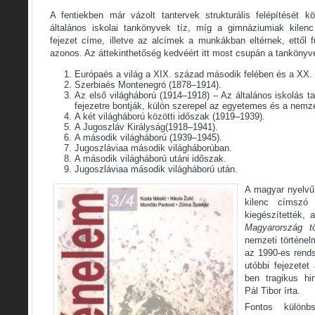
A fentiekben már vázolt tantervek strukturális felépítését kö
általános iskolai tankönyvek tíz, míg a gimnáziumiak kilenc
fejezet címe, illetve az alcímek a munkákban eltérnek, ettől f
azonos. Az áttekinthetőség kedvéért itt most csupán a tankönyve
Európaés a világ a XIX. század második felében és a XX. 
Szerbiaés Montenegró (1878–1914).
Az első világháború (1914–1918) – Az általános iskolás t
fejezetre bontják, külön szerepel az egyetemes és a nemze
A két világháború közötti időszak (1919–1939).
A Jugoszláv Királyság(1918–1941).
A második világháború (1939–1945).
Jugoszláviaa második világháborúban.
A második világháború utáni időszak.
Jugoszláviaa második világháború után.
A magyar nyelvű
kilenc címszó 
kiegészítették,
Magyarország
tö
nemzeti történel
az 1990-es rends
utóbbi fejezete
ben tragikus hir
Pál Tibor írta.
Fontos különb