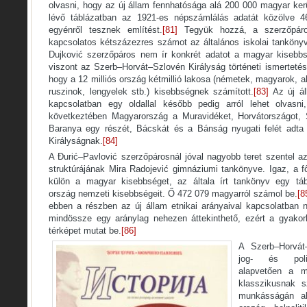
olvasni, hogy az új állam fennhatósága alá 200 000 magyar ker
lévő táblázatban az 1921-es népszámlálás adatát közölve 
egyénről tesznek említést.
[81]
Tegyük hozzá, a szerzőpáro
kapcsolatos kétszázezres számot az általános iskolai tankönyv
Dujković szerzőpáros nem ír konkrét adatot a magyar kisebb
viszont az Szerb–Horvát–Szlovén Királyság történeti ismertetésé
hogy a 12 milliós ország kétmillió lakosa (németek, magyarok, 
ruszinok, lengyelek stb.) kisebbségnek számított.
[83]
Az új áll
kapcsolatban egy oldallal később pedig arról lehet olvasn
következtében Magyarország a Muravidéket, Horvátországot, 
Baranya egy részét, Bácskát és a Bánság nyugati felét adta
Királyságnak.
[84]
A Đurić–Pavlović szerzőpárosnál jóval nagyobb teret szentel az
struktúrájának Mira Radojević gimnáziumi tankönyve. Igaz, a
külön a magyar kisebbséget, az általa írt tankönyv egy tá
ország nemzeti kisebbségeit. Ő 472 079 magyarról számol be.
[8
ebben a részben az új állam etnikai arányaival kapcsolatban 
mindössze egy aránylag nehezen áttekinthető, ezért a gyakor
térképet mutat be.
[86]
A Szerb–Horvát–
jog- és politi
alapvetően a m
klasszikusnak s
munkásságán ala