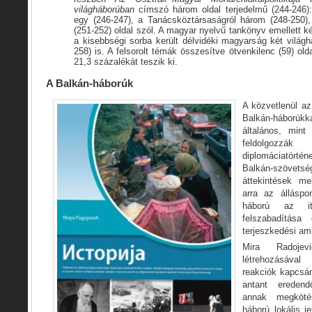
világháborúban
címszó három oldal terjedelmű (244-246):
egy (246-247), a Tanácsköztársaságról három (248-250), 
(251-252) oldal szól. A magyar nyelvű tankönyv emellett ké
a kisebbségi sorba került délvidéki magyarság két világhá
258) is. A felsorolt témák összesítve ötvenkilenc (59) olda
21,3 százalékát teszik ki.
A Balkán-háborúk
A közvetlenül az
Balkán-háború
általános, mint
feldolgozz
diplomáciatörténe
Balkán-szöve
áttekintések me
arra az álláspo
háború az i
felszabadítás
terjeszkedési ambí
Mira Radojev
létrehozásával
reakciók kapcsá
antant eredend
annak megköté
háború lokális je