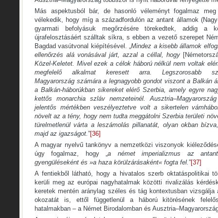
Más aspektusból bár, de hasonló véleményt fogalmaz meg
vélekedik, hogy míg a századfordulón az antant államok (Nagy-
gyarmati befolyásuk megőrzésére törekedtek, addig a k
újrafelosztásáért szálltak síkra, s ebben a vezető szerepet Ném
Bagdad vasútvonal kiépítésével. „
Mindez a kisebb államok elfogl
ellenőrzés alá vonásával járt, azzal a céllal, hogy
[Németorszá
Közel-Keletet
. Mivel ezek a célok háború nélkül nem voltak elé
megfelelő alkalmat keresett arra. Legszorosabb szö
Magyarország
számára a legnagyobb gondot viszont a Balkán
ál
a Balkán
-háborúkban sikereket elérő Szerbia
, amely egyre nagy
kettős monarchia
szláv nemzeteinél. Ausztria–Magyarország
jelentős mértékben veszélyeztetve volt a sikertelen vámhábo
növelt az a tény, hogy nem tudta meggátolni Szerbia
területi nö
türelmetlenül várta a leszámolás pillanatát, olyan okban bízva,
majd az igazságot.
”
[36]
A magyar nyelvű tankönyv a nemzetközi viszonyok kiéleződé
úgy fogalmaz, hogy „
a német imperializmus az antant
gyengüléseként és »a haza körülzárásaként« fogta fel.
”
[37]
A fentiekből látható, hogy a hivatalos szerb oktatáspolitikai 
kerüli meg az európai nagyhatalmak közötti rivalizálás kérdésk
keretek mentén aránylag széles és tág kontextusban vizsgálja
okozatát is, ettől függetlenül a háború kitörésének felel
hatalmakban – a Német Birodalomban és Ausztria–Magyarországb