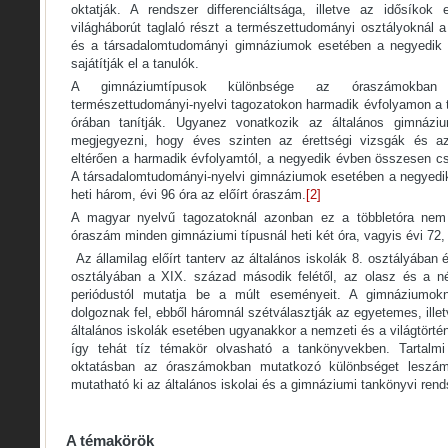
oktatják. A rendszer differenciáltsága, illetve az idősíkok
világháborút taglaló részt a természettudományi osztályoknál 
és a társadalomtudományi gimnáziumok esetében a negyedik év
sajátítják el a tanulók.
A gimnáziumtípusok különbsége az óraszámokban
természettudományi-nyelvi tagozatokon harmadik évfolyamon a tö
órában tanítják. Ugyanez vonatkozik az általános gimnázi
megjegyezni, hogy éves szinten az érettségi vizsgák és az 
eltérően a harmadik évfolyamtól, a negyedik évben összesen cs
A társadalomtudományi-nyelvi gimnáziumok esetében a negyedi
heti három, évi 96 óra az előírt óraszám.
[2]
A magyar nyelvű tagozatoknál azonban ez a többletóra nem 
óraszám minden gimnáziumi típusnál heti két óra, vagyis évi 72,
Az államilag előírt tanterv az általános iskolák 8. osztályában
osztályában a XIX. század második felétől, az olasz és a né
periódustól mutatja be a múlt eseményeit. A gimnáziumok
dolgoznak fel, ebből háromnál szétválasztják az egyetemes, ille
általános iskolák esetében ugyanakkor a nemzeti és a világtört
így tehát tíz témakör olvasható a tankönyvekben. Tartalm
oktatásban az óraszámokban mutatkozó különbséget leszám
mutatható ki az általános iskolai és a gimnáziumi tankönyvi re
A témakörök