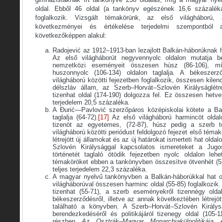
oldal. Ebből 46 oldal (a tankönyv egészének 16,6 százalék
foglalkozik. Vizsgált témakörünk, az első világháború, 
következményei és értékelése terjedelmi szempontbó
következőképpen alakul:
Radojević az 1912–1913-ban lezajlott Balkán-háborúknak ha
Az első világháborút negyvennyolc oldalon mutatja b
nemzetközi eseményeit összesen húsz (86-106), mí
huszonnyolc (106-134) oldalon taglalja. A békeszer
világháború közötti fejezetben foglalkozik, összesen kilen
délszláv állam, az Szerb–Horvát–Szlovén Királyságlétre
tizenhat oldal (174-190) dolgozza fel. Ez összesen hetven
terjedelem 20,5 százaléka.
A Đurić—Pavlović szerzőpáros középiskolai kötete a Bal
taglalja (64-72).
[17]
Az első világháború harmincöt oldalo
tizenöt az egyetemes, (72-87), húsz pedig a szerb tö
világháború közötti periódust feldolgozó fejezet első tém
létrejött új államokat és az új határokat ismerteti hat olda
Szlovén Királysággal kapcsolatos ismereteket a Jugos
történetét taglaló ötödik fejezetben nyolc oldalon lehe
témaköröket ebben a tankönyvben összesítve ötvenhét (57
teljes terjedelem 22,3 százaléka.
A magyar nyelvű tankönyvben a Balkán-háborúkkal hat ol
világháborúval összesen harminc oldal (55-85) foglalkozik
tizenhat (55-71), a szerb eseményekről tizennégy oldal
békeszerződésről, illetve az annak következtében létrejött
található a könyvben. A Szerb–Horvát–Szlovén Királys
berendezkedéséről és politikájáról tizenegy oldal (105-1
részben
Az Osztrák–Magyar Monarchia
külpolitikáj