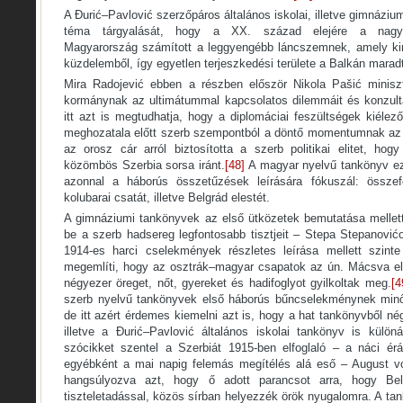
A Đurić–Pavlović szerzőpáros általános iskolai, illetve gimnáziu
téma tárgyalását, hogy a XX. század elejére a nagyh
Magyarország számított a leggyengébb láncszemnek, amely kim
küzdelemből, így egyetlen terjeszkedési területe a Balkán marad
Mira Radojević ebben a részben először Nikola Pašić miniszt
kormánynak az ultimátummal kapcsolatos dilemmáit és konzultá
itt azt is megtudhatja, hogy a diplomáciai feszültségek kiéle
meghozatala előtt szerb szempontból a döntő momentumnak az s
az orosz cár arról biztosította a szerb politikai elitet, h
közömbös Szerbia sorsa iránt.
[48]
A magyar nyelvű tankönyv ezz
azonnal a háborús összetűzések leírására fókuszál: összefo
kolubarai csatát, illetve Belgrád elestét.
A gimnáziumi tankönyvek az első ütközetek bemutatása mellet
be a szerb hadsereg legfontosabb tisztjeit – Stepa Stepanovićot
1914-es harci cselekmények részletes leírása mellett szint
megemlíti, hogy az osztrák–magyar csapatok az ún. Mácsva el
négyezer öreget, nőt, gyereket és hadifoglyot gyilkoltak meg.
[4
szerb nyelvű tankönyvek első háborús bűncselekménynek minős
de itt azért érdemes kiemelni azt is, hogy a hat tankönyvből 
illetve a Đurić–Pavlović általános iskolai tankönyv is külön
szócikket szentel a Szerbiát 1915-ben elfoglaló – a náci ér
egyébként a mai napig felemás megítélés alá eső – August 
hangsúlyozva azt, hogy ő adott parancsot arra, hogy Bel
tiszteletadással, közös sírban helyezzék örök nyugalomra. A t