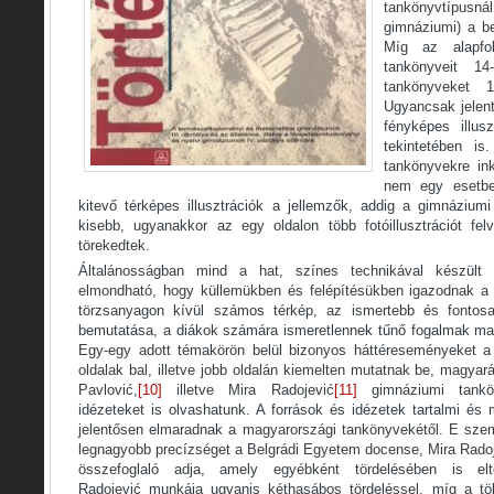
tankönyvtípusnál
gimnáziumi) a b
Míg az alapfo
tankönyveit 1
tankönyveket 1
Ugyancsak jelent
fényképes illusz
tekintetében is
tankönyvekre in
nem egy esetbe
kitevő térképes illusztrációk a jellemzők, addig a gimnázium
kisebb, ugyanakkor az egy oldalon több fotóillusztrációt felv
törekedtek.
Általánosságban mind a hat, színes technikával készült 
elmondható, hogy küllemükben és felépítésükben igazodnak a 
törzsanyagon kívül számos térkép, az ismertebb és fontosa
bemutatása, a diákok számára ismeretlennek tűnő fogalmak mag
Egy-egy adott témakörön belül bizonyos háttéreseményeket a 
oldalak bal, illetve jobb oldalán kiemelten mutatnak be, magyar
Pavlović,
[10]
illetve Mira Radojević
[11]
gimnáziumi tanköny
idézeteket is olvashatunk. A források és idézetek tartalmi és
jelentősen elmaradnak a magyarországi tankönyvekétől. E szem
legnagyobb precízséget a Belgrádi Egyetem docense, Mira Radoj
összefoglaló adja, amely egyébként tördelésében is el
Radojević munkája ugyanis kéthasábos tördeléssel, míg a tö