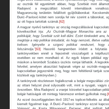
az osztrák fél egyetértett abban, hogy Szerbiát mint államo
Radojević a megszállást követő internálások vonatko
Magyarország területén felállított gyűjtőtáborokat: Kecskemé
Đurić–Pavlović-kötet nem sorolja fel név szerint a táborokat, u
az ott fogva tartottak számát.
[62]
A magyar nyelvű tankönyv az ország megszállásával kapcsolatos
következőket írja: „
Az Osztrák–Magyar Monarchia
arra az e
politikáját, hogy Szerbiát
szét kell dúlni. Ezért törekedett arra,
megtörje a nép politikai öntudatát, és hogy nemzeti, illetve vallá
keltsen. Igényelte a szigorú politikai rendszert, hog
felszámolja.
”
[63]
Hasonló hangnemben íródott a folytatás
tankönyvekben ennél a fejezetnél visszafogott a képillusz
esetében ez nem mondható el. Az egyik képen például egy f
másikon a lerombolt Szabács üszkös romjai láthatók. A legsokk
felvétel, amelyen akasztást hajtanak végre az osztrák–magya
kapcsolatban jegyeznénk meg, hogy nem feltétlenül tartjuk szer
közlését egy tankönyvben.)
A tankönyvek részletesen foglalkoznak a bolgár megszállási zó
az ottani helyzet jóval súlyosabb volt, mint a nyugati, vagyis 
övezetben. Mira Radojević a vranjei körzettel kapcsolatban péld
bolgár hatóságok ott mintegy háromezer embert gyilkoltak meg.
[
Az ezzel összefüggésben lévő 1917-es toplicei-felkelés az ált
kiemelt figyelmet kap. A Đurić–Pavlović tankönyv ezzel kapcsol
Vojinović és Kosta Milovanović Pećenac által indított fel