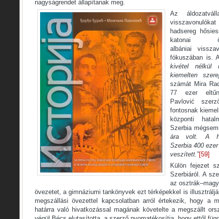
nagyságrendet állapítanak meg.
Az áldozatvál
visszavonulókat
hadsereg hősies
katonai ö
albániai vissza
fókuszában is. 
kivétel nélkü
kiemelten szere
számát Mira Rad
77 ezer eltűn
Pavlović szerz
fontosnak kiemel
központi hatal
Szerbia mégsem k
ára volt. A há
Szerbia
400 ezer 
veszített.
”
[59]
Külön fejezet s
Szerbiáról. A sz
az osztrák–magya
övezetet, a gimnáziumi tankönyvek ezt térképekkel is illusztrálj
megszállási övezettel kapcsolatban arról értekezik, hogy a ma
határra való hivatkozással magának követelte a megszállt ors
végül Bécs elutasította, a szerző nyomatékosítja, hogy ettől fü