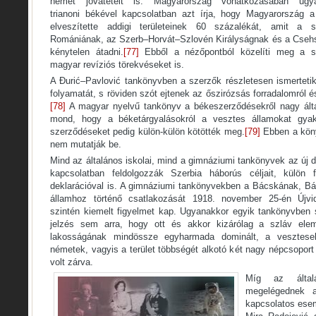
német jóvátételt is. Magyarország vonatkozásában ugya
trianoni békével kapcsolatban azt írja, hogy Magyarország 
elveszítette addigi területeinek 60 százalékát, amit a
Romániának, az Szerb–Horvát–Szlovén Királyságnak és a Csehs
kénytelen átadni.
[77]
Ebből a nézőpontból közelíti meg a sz
magyar revíziós törekvéseket is.
A Đurić–Pavlović tankönyvben a szerzők részletesen ismertet
folyamatát, s röviden szót ejtenek az őszirózsás forradalomról 
[78]
A magyar nyelvű tankönyv a békeszerződésekről nagy ált
mond, hogy a béketárgyalásokról a vesztes államokat gyako
szerződéseket pedig külön-külön kötötték meg.
[79]
Ebben a köny
nem mutatják be.
Mind az általános iskolai, mind a gimnáziumi tankönyvek az új d
kapcsolatban feldolgozzák Szerbia háborús céljait, külön 
deklarációval is. A gimnáziumi tankönyvekben a Bácskának, B
államhoz történő csatlakozását 1918. november 25-én Újv
szintén kiemelt figyelmet kap. Ugyanakkor egyik tankönyvben
jelzés sem arra, hogy ott és akkor kizárólag a szláv elem
lakosságának mindössze egyharmada dominált, a vesztese
németek, vagyis a terület többségét alkotó két nagy népcsoport
volt zárva.
Míg az általá
megelégednek a
kapcsolatos esem