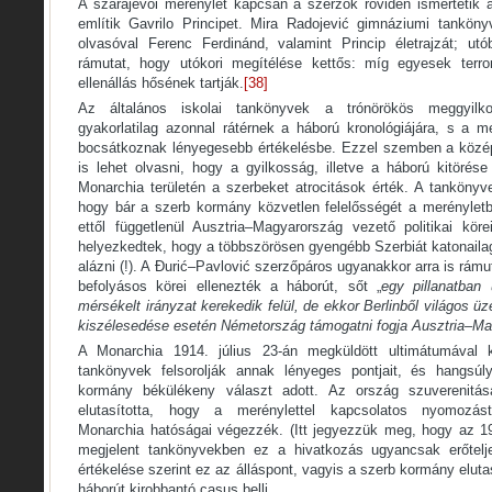
A szarajevói merénylet kapcsán a szerzők röviden ismertetik a
említik Gavrilo Principet. Mira Radojević gimnáziumi tankön
olvasóval Ferenc Ferdinánd, valamint Princip életrajzát; utó
rámutat, hogy utókori megítélése kettős: míg egyesek terr
ellenállás hősének tartják.
[38]
Az általános iskolai tankönyvek a trónörökös meggyilko
gyakorlatilag azonnal rátérnek a háború kronológiájára, s a m
bocsátkoznak lényegesebb értékelésbe. Ezzel szemben a közép
is lehet olvasni, hogy a gyilkosság, illetve a háború kitörés
Monarchia területén a szerbeket atrocitások érték. A tanköny
hogy bár a szerb kormány közvetlen felelősségét a merényletbe
ettől függetlenül Ausztria–Magyarország vezető politikai köre
helyezkedtek, hogy a többszörösen gyengébb Szerbiát katonailag 
alázni (!). A Đurić–Pavlović szerzőpáros ugyanakkor arra is rám
befolyásos körei ellenezték a háborút, sőt „
egy pillanatban
mérsékelt irányzat kerekedik felül, de ekkor Berlinből
világos üz
kiszélesedése esetén Németország
támogatni fogja Ausztria–Ma
A Monarchia 1914. július 23-án megküldött ultimátumával 
tankönyvek felsorolják annak lényeges pontjait, és hangsú
kormány békülékeny választ adott. Az ország szuverenitás
elutasította, hogy a merénylettel kapcsolatos nyomozá
Monarchia hatóságai végezzék. (Itt jegyezzük meg, hogy az 1
megjelent tankönyvekben ez a hivatkozás ugyancsak erőtelje
értékelése szerint ez az álláspont, vagyis a szerb kormány eluta
háborút kirobbantó casus belli.