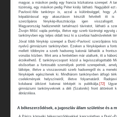
magyar, a másikon pedig egy francia közkatona szerepel. A t
tüzérség, egy másikon pedig Péter király látható. Nagyjából ezt
Pavlović-féle tankönyv is, azzal a különbséggel, hogy
„A
képaláírással egy akasztáson készült felvételt itt is 
szerzőpáros fénykép-illusztrációja igen visszafogo
Magyarország hadüzenetét tartalmazó táviratot, látható a sz
Živojin Mišić vajda portréja, illetve egy szerb tüzérségi egység
tankönyvben egy teljes oldalt tesz ki a szerbiai hadműveletek té
Jóval több fénykép szerepel a Đurić–Pavlović szerzőpáros köz
nyelvű gimnáziumi tankönyvben. Ezeken a fényképeken a fonto
mellett többnyire a szerb hadsereg katonái láthatók a frontszol
vonulás közben. Mint arra a fentiekben már utaltunk, itt a hábo
érzékelhető. E tankönyvcsoport közül a legvisszafogottabb M
elsősorban a fontosabb személyek portréi szerepelnek, amel
látképe, illetve a visszavonuló szerb hadseregről és a menekü
fényképek egészítenek ki. Mindhárom tankönyvben átfogó térkép
cselekmények helyszíneiről, illetve folyamatáról. Rado
kolubarai ütközet katonai térképét is publikálja.
[72]
Ugyanc
gimnáziumi tankönyveknek a déli (Szaloniki) front áttörését 
ábrázolása.
A békeszerződések, a jugoszláv állam születése és a 
A Párizs környéki békeszerződésekkel kapcsolatban a Đurić–P