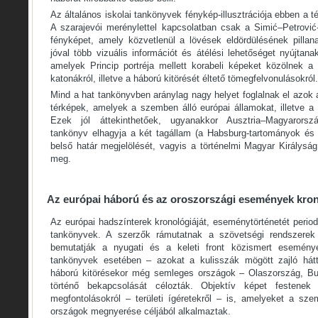
Az általános iskolai tankönyvek fénykép-illusztrációja ebben a
A szarajevói merénylettel kapcsolatban csak a Simić–Petrović-
fényképet, amely közvetlenül a lövések eldördülésének pillana
jóval több vizuális információt és átélési lehetőséget nyújta
amelyek Princip portréja mellett korabeli képeket közölnek a
katonákról, illetve a háború kitörését éltető tömegfelvonulásokról.
Mind a hat tankönyvben aránylag nagy helyet foglalnak el azok 
térképek, amelyek a szemben álló európai államokat, illetve a
Ezek jól áttekinthetőek, ugyanakkor Ausztria–Magyarorsz
tankönyv elhagyja a két tagállam (a Habsburg-tartományok és 
belső határ megjelölését, vagyis a történelmi Magyar Királysá
meg.
Az európai háború és az oroszországi események kron
Az európai hadszínterek kronológiáját, eseménytörténetét period
tankönyvek. A szerzők rámutatnak a szövetségi rendszerek a
bemutatják a nyugati és a keleti front közismert eseménye
tankönyvek esetében – azokat a kulisszák mögött zajló hátt
háború kitörésekor még semleges országok – Olaszország, Bu
történő bekapcsolását célozták. Objektív képet festenek a
megfontolásokról – területi ígéretekről ­­– is, amelyeket a s
országok megnyerése céljából alkalmaztak.