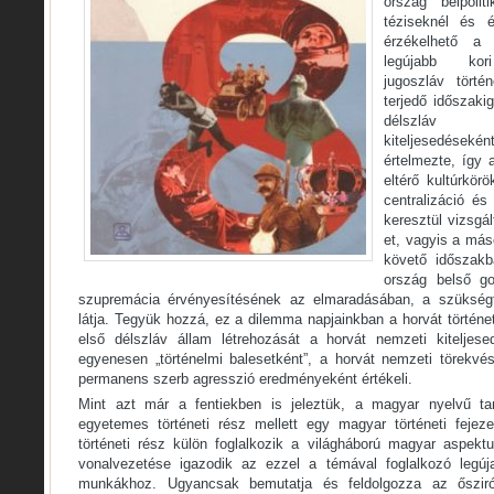
ország belpolit
téziseknél és é
érzékelhető a 
legújabb k
jugoszláv törté
terjedő időszaki
délszláv 
kiteljesedése
értelmezte, így 
eltérő kultúrkör
centralizáció és
keresztül vizsgá
et, vagyis a más
követő időszakb
ország belső go
szupremácia érvényesítésének az elmaradásában, a szüksé
látja. Tegyük hozzá, ez a dilemma napjainkban a horvát történet
első délszláv állam létrehozását a horvát nemzeti kiteljes
egyenesen „történelmi balesetként”, a horvát nemzeti törekv
permanens szerb agresszió eredményeként értékeli.
Mint azt már a fentiekben is jeleztük, a magyar nyelvű ta
egyetemes történeti rész mellett egy magyar történeti fejez
történeti rész külön foglalkozik a világháború magyar aspektu
vonalvezetése igazodik az ezzel a témával foglalkozó legúja
munkákhoz. Ugyancsak bemutatja és feldolgozza az ősziróz