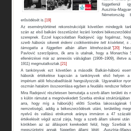
függetlenül i
Ausztria–
Németország b
erősödését is.
[19]
Az eseménytörténet rekonstrukcióját követően mindegyik ta
szán az első balkáni összetűzést lezáró londoni békeszerződés
szerepnek. Ezzel kapcsolatban Radojević úgy fogalmaz, hog
szerb háborús sikerek érdemi csökkentésére tett kísérletet, s
támogatta a független albán állam létrehozását.
”
[20]
Hason
Pavlović szerzőpáros, ők arra is utalnak, hogy a Monarchia S
ellenérzései már az annexiós válságban (1908–1909), illetve
1911) megmutatkoztak.
[21]
A tankönyvek ezt követően a második Balkán-háború esemén
háborúk értékelése kapcsán a tankönyvek első helyen a
impérium alóli felszabadítását hangsúlyozzák. Ugyanakkor nyom
oszmán hatalom összeomlása egyben a feudális rendszer felbom
Mira Radojević részletesen bemutatja a szerb állam területi és
s külön rámutat a megnövekedett Szerbia etnikai struktúrájában
arra, hogy míg a háború(k) előtti Szerbia lakosságának 
nemzetiségű, addig a békeszerződések utáni, területileg me
nyelvű és vallású etnikumok aránya immáron a 47 százalék
értékelését végül azzal zárja, hogy a szerb állam sikerei utá
körökben az az álláspont kerekedett felül, hogy Szerbiát ka
megszüntetni annak független állami létét: „A
usztria–Magya