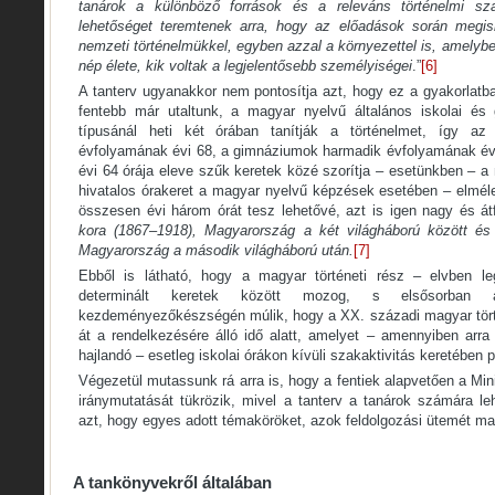
tanárok a különböző források és a releváns történelmi sza
lehetőséget teremtenek arra, hogy az előadások során megis
nemzeti történelmükkel, egyben azzal a környezettel is, amelybe
nép élete, kik voltak a legjelentősebb személyiségei
.”
[6]
A tanterv ugyanakkor nem pontosítja azt, hogy ez a gyakorlatban
fentebb már utaltunk, a magyar nyelvű általános iskolai é
típusánál heti két órában tanítják a történelmet, így az 
évfolyamának évi 68, a gimnáziumok harmadik évfolyamának év
évi 64 órája eleve szűk keretek közé szorítja – esetünkben – a 
hivatalos órakeret a magyar nyelvű képzések esetében – elméle
összesen évi három órát tesz lehetővé, azt is igen nagy és á
kora (1867
–
1918), Magyarország
a két világháború között és
Magyarország
a második világháború után.
[7]
Ebből is látható, hogy a magyar történeti rész – elvben le
determinált keretek között mozog, s elsősorban a
kezdeményezőkészségén múlik, hogy a XX. századi magyar tört
át a rendelkezésére álló idő alatt, amelyet – amennyiben arra 
hajlandó – esetleg iskolai órákon kívüli szakaktivitás keretében p
Végezetül mutassunk rá arra is, hogy a fentiek alapvetően a Mini
iránymutatását tükrözik, mivel a tanterv a tanárok számára le
azt, hogy egyes adott témaköröket, azok feldolgozási ütemét m
A tankönyvekről általában