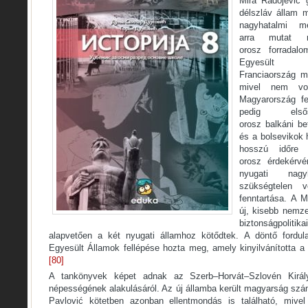
Mira Radojević 
délszláv állam 
nagyhatalmi me
arra mutat 
orosz forradalo
Egyesül
Franciaország m
mivel nem vol
Magyarország fe
pedig els
orosz balkáni be
és a bolsevikok 
hosszú időre 
orosz érdekérvé
nyugati nagy
szükségtelen 
fenntartása. A M
új, kisebb nemze
biztonságpoli
alapvetően a két nyugati államhoz kötődtek. A döntő fordu
Egyesült Államok fellépése hozta meg, amely kinyilvánította a
[80]
A tankönyvek képet adnak az Szerb–Horvát–Szlovén Királysá
népességének alakulásáról. Az új államba került magyarság szá
Pavlović kötetben azonban ellentmondás is található, mivel