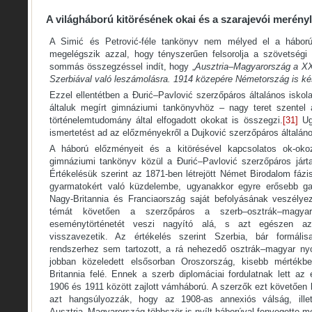
A világháború kitörésének okai és a szarajevói merényl
A Simić és Petrović-féle tankönyv nem mélyed el a háború
megelégszik azzal, hogy tényszerűen felsorolja a szövetségi
sommás összegzéssel indít, hogy „
Ausztria–Magyarország
a XX.
Szerbiával
való leszámolásra. 1914 közepére Németország
is ké
Ezzel ellentétben a Đurić–Pavlović szerzőpáros általános isko
általuk megírt gimnáziumi tankönyvhöz – nagy teret szentel 
történelemtudomány által elfogadott okokat is összegzi.
[31]
Ugy
ismertetést ad az előzményekről a Dujković szerzőpáros általáno
A háború előzményeit és a kitörésével kapcsolatos ok-okoz
gimnáziumi tankönyv közül a Đurić–Pavlović szerzőpáros járta
Értékelésük szerint az 1871-ben létrejött Német Birodalom fáz
gyarmatokért való küzdelembe, ugyanakkor egyre erősebb ga
Nagy-Britannia és Franciaország saját befolyásának veszélye
témát követően a szerzőpáros a szerb–osztrák–magyar
eseménytörténetét veszi nagyító alá, s azt egészen az
visszavezetik. Az értékelés szerint Szerbia, bár formáli
rendszerhez sem tartozott, a rá nehezedő osztrák–magyar n
jobban közeledett elsősorban Oroszország, kisebb mértékb
Britannia felé. Ennek a szerb diplomáciai fordulatnak lett 
1906 és 1911 között zajlott vámháború. A szerzők ezt követően k
azt hangsúlyozzák, hogy az 1908-as annexiós válság, illet
Ausztria–Magyarország többször is nyílt háborúval fenyegette m