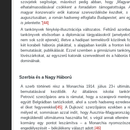
szovjetek segítsége, másrészt pedig abban, hogy „
Magya
elhatalmasodásával csökkent a forradalom támogatottsága. 
magyar konzervatív erők katonai szerveződésbe kezdtek, s
augusztusában, a román hadsereg elfoglalta Budapestet
, ami e
is jelentette.
”
[44]
A tankönyvek fénykép-illusztrációja változatos. Feltűnő azonba
tankönyvek elsősorban a diplomáciai tárgyalásokról (amelyekr
nem sok szót ejtenek), illetve a hadiipari termelésről közölnek 
két korabeli háborús plakáttal, s alapjaiban kerülik a fronton 
bemutatását, publikálását. Ezzel szemben a gimnáziumi tanköny
lövészárkokat, az egyszerű katonák szenvedéseit és a háborús
dominálnak.
Szerbia és a Nagy Háború
A szerb történeti rész a Monarchia 1914. július 23-i ultim
bemutatásával kezdődik. Az általános iskolai tan
Petrović szerzőpáros arra is rámutat, hogy a szarajevói merényl
együtt Belgrádban tartózkodott, ahol a szerb hadsereg ezredese,
el őket fegyverekkel
[45]
. A Dujković szerzőpáros ezekben a 
mélyed el, sommásan azzal indít, hogy Ausztria–Magyarország
megküldendő ultimátumra használta fel, s végül annak ellenére
kormány egy pontot leszámítva – a Monarchia nyomozósze
engedélyezését – békülékeny választ adott.
[46]