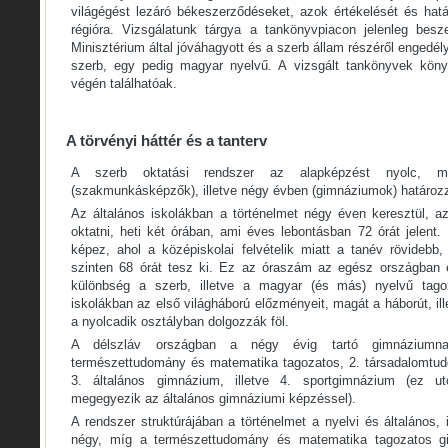
világégést lezáró békeszerződéseket, azok értékelését és ha
régióra. Vizsgálatunk tárgya a tankönyvpiacon jelenleg besz
Minisztérium által jóváhagyott és a szerb állam részéről engedél
szerb, egy pedig magyar nyelvű. A vizsgált tankönyvek köny
végén találhatóak.
A törvényi háttér és a tanterv
A szerb oktatási rendszer az alapképzést nyolc, 
(szakmunkásképzők), illetve négy évben (gimnáziumok) határoz
Az általános iskolákban a történelmet négy éven keresztül, az
oktatni, heti két órában, ami éves lebontásban 72 órát jelent. 
képez, ahol a középiskolai felvételik miatt a tanév rövidebb
szinten 68 órát tesz ki. Ez az óraszám az egész országban é
különbség a szerb, illetve a magyar (és más) nyelvű tagoz
iskolákban az első világháború előzményeit, magát a háborút, i
a nyolcadik osztályban dolgozzák föl.
A délszláv országban a négy évig tartó gimnáziumn
természettudomány és matematika tagozatos, 2. társadalomtud
3. általános gimnázium, illetve 4. sportgimnázium (ez utó
megegyezik az általános gimnáziumi képzéssel).
A rendszer struktúrájában a történelmet a nyelvi és általános,
négy, míg a természettudomány és matematika tagozatos 