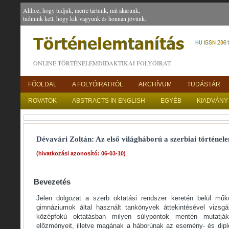
Ahhoz, hogy tudjuk, merre tartunk, mit akarunk,
tudnunk kell, hogy kik vagyunk és honnan jövünk.
ONLINE TÖRTÉNELEMDIDAKTIKAI FOLYÓIRAT.
FŐOLDAL
A FOLYÓIRATRÓL
ARCHÍVUM
TUDÁSTÁR
ROVATOK
ABSTRACTS IN ENGLISH
EGYÉB
KIADVÁNY
Dévavári Zoltán: Az első világháború a szerbiai történe
(hivatkozási azonosító: 06-03-10)
Bevezetés
Jelen dolgozat a szerb oktatási rendszer keretén belül műk
gimnáziumok által használt tankönyvek áttekintésével vizsgá
középfokú oktatásban milyen súlypontok mentén mutatjá
előzményeit, illetve magának a háborúnak az esemény- és diplo