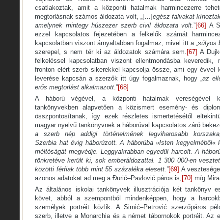
csatlakoztak, amit a központi hatalmak harmincezerre tehe
megtorlásnak számos áldozata volt, „[…]
egész falvakat kínoztak
amelynek mintegy húszezer szerb civil áldozata volt.
”
[66]
A Si
ezzel kapcsolatos fejezetében a felkelők számát harmincez
kapcsolatban viszont árnyaltabban fogalmaz, mivel itt a „
súlyos 
szerepel, s nem tér ki az áldozatok számára sem.
[67]
A Dujko
felkeléssel kapcsolatban viszont ellentmondásba keveredik, m
fronton elért szerb sikerekkel kapcsolja össze, ami egy évvel
leverése kapcsán a szerzők itt úgy fogalmaznak, hogy „
az ell
erős megtorlást alkalmazott
.”
[68]
A háború végével, a központi hatalmak vereségével 
tankönyvekben alapvetően a közismert esemény- és diplomác
összpontosítanak, így ezek részletes ismertetésétől eltekin
magyar nyelvű tankönyvnek a háborúval kapcsolatos záró bekezd
a szerb nép addigi történelmének legviharosabb korszak
Szerbia
hat évig háborúzott. A háborúba »Isten kegyelméből
«
l
méltóságát megvédje. Leggyakrabban egyedül harcolt. A háború
tönkretéve került ki, sok emberáldozattal. 1 300 000-en veszte
közötti férfiak több mint 55 százaléka elesett.”
[69]
A veszteségek
azonos adatokat ad meg a Đurić–Pavlović páros is,
[70]
míg Mira 
Az általános iskolai tankönyvek illusztrációja két tankönyv 
követ, abból a szempontból mindenképpen, hogy a harcokb
személyek portréit közlik. A Simić–Petrović szerzőpáros pé
szerb, illetve a Monarchia és a német tábornokok portréit. Az