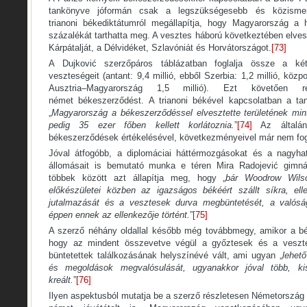
tankönyve jóformán csak a legszükségesebb és közismert
trianoni békediktátumról megállapítja, hogy Magyarország a h
százalékát tarthatta meg. A vesztes háború következtében elvesz
Kárpátalját, a Délvidéket, Szlavóniát és Horvátországot.
[73]
A Dujković szerzőpáros táblázatban foglalja össze a ké
veszteségeit (antant: 9,4 millió, ebből Szerbia: 1,2 millió, közpo
Ausztria–Magyarország 1,5 millió). Ezt követően r
német békeszerződést. A trianoni békével kapcsolatban a t
„
Magyarország
a békeszerződéssel elvesztette területének min
pedig 35 ezer főben kellett korlátoznia.
”
[74]
Az általán
békeszerződések értékelésével, következményeivel már nem fog
Jóval átfogóbb, a diplomáciai háttérmozgásokat és a nagyhat
állomásait is bemutató munka e téren Mira Radojević gimná
többek között azt állapítja meg, hogy „
bár Woodrow Wils
előkészületei közben az igazságos békéért szállt síkra, ell
jutalmazását és a vesztesek durva megbüntetését, a valósá
éppen ennek az ellenkezője történt.
”
[75]
A szerző néhány oldallal később még továbbmegy, amikor a bék
hogy az mindent összevetve végül a győztesek és a veszte
büntetettek találkozásának helyszínévé vált, ami ugyan „
lehető
és megoldások megvalósulását, ugyanakkor jóval több, ki
kreált.
”
[76]
Ilyen aspektusból mutatja be a szerző részletesen Németország 