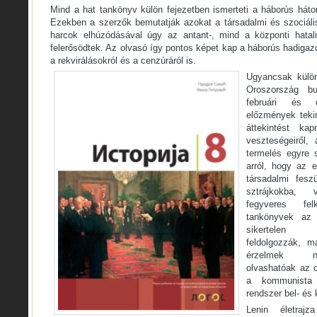
Mind a hat tankönyv külön fejezetben ismerteti a háborús háto
Ezekben a szerzők bemutatják azokat a társadalmi és szociáli
harcok elhúzódásával úgy az antant-, mind a központi hatal
felerősödtek. Az olvasó így pontos képet kap a háborús hadigazd
a rekvirálásokról és a cenzúráról is.
Ugyancsak külön
Oroszország bu
februári és o
előzmények tekin
áttekintést ka
veszteségeiről,
termelés egyre s
arról, hogy az 
társadalmi fesz
sztrájkokba, 
fegyveres fel
tankönyvek az 
sikertelen g
feldolgozzák, ma
érzelmek nél
olvashatóak az ok
a kommunista 
rendszer bel- és k
Lenin életraj