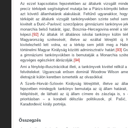
Az ezzel kapcsolatos fejezetekben az általunk vizsgált mind
precíz térképek segítségével mutatja be a Párizs-környéki békes
azt követő államhatárok alakulását. Feltűnő ugyanakkor, hog
térképét az általunk vizsgált tankönyvekben szinte sehol sem
kivételt a Đurić–Pavlović szerzőpáros gimnáziumi tankönyve jelen
monarchia belső határát, igaz, Bosznia–Hercegovina ennél a té
képezi.
[92]
Az általuk írt általános iskolai tankönyv külön té
Magyarország szétesését, illetve az ezáltal létrejött új h
kivitelezhető lett volna, ez a térkép sem jelöli meg a Habs
történelmi Magyar Királyság közötti adminisztratív határt.
[93]
Gra
a gimnáziumi tankönyvükben is bemutatják a Monarchia szétesé
egységes egészként ábrázolják.
[94]
Ami a fénykép-illusztrációkat illeti, a tankönyvek kivétel nélkül 
felvételeket. Ugyancsak erősen dominál Woodrow Wilson ameri
életrajzát külön keretben ismertetik az olvasókkal.
A Szerb–Horvát–Szlovén Királyság létrejöttét, illetve az áll
fejezetben mindegyik tankönyv bemutatja az új állam határait,
felépítését, de látható az új állam címere és zászlaja is, 
prioritásban – a korabeli délszláv politikusok, pl. Pašić,
Karađorđević király portréja.
Összegzés