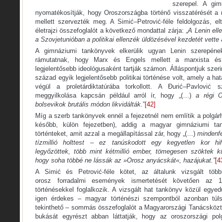
szerepel. A gim
nyomatékosítják, hogy Oroszországba történő visszatérését a 
mellett szervezték meg. A Simić–Petrović-féle feldolgozás, el
életrajzi összefoglalót a következő mondattal zárja: „
A Lenin
elle
a Szovjetunióban
a politikai ellenzék üldözésével kezdetét vette 
A gimnáziumi tankönyvek elkerülik ugyan Lenin szerepének 
rámutatnak, hogy Marx és Engels mellett a marxista é
legjelentősebb ideológusaként tartják számon. Álláspontjuk szer
század egyik legjelentősebb politikai történése volt, amely a h
végül a proletárdiktatúrába torkollott. A Đurić–Pavlović 
meggyilkolása kapcsán például arról ír, hogy „(…)
a régi O
bolsevikok brutális módon likvidálták.
”
[42]
Míg a szerb tankönyvek ennél a fejezetnél nem említik a polgá
később, külön fejezetben), addig a magyar gimnáziumi tan
történteket, amit azzal a megállapítással zár, hogy „(…)
mindenfe
tízmillió holttest – ez tanúskodott egy kegyetlen kor hih
legyőzöttek, több mint kétmillió ember, tömegesen szöktek kül
hogy soha többé ne lássák az »Orosz anyácskát
«, hazájukat.”
[4
A Simić és Petrović-féle kötet, az általunk vizsgált több
orosz forradalmi események ismertetését követően az 1
történésekkel foglalkozik. A vizsgált hat tankönyv közül egye
igen érdekes – magyar történészi szempontból azonban túls
tekinthető – sommás összefoglalót a Magyarországi Tanácsközt
bukását egyrészt abban láttatják, hogy az oroszországi pol