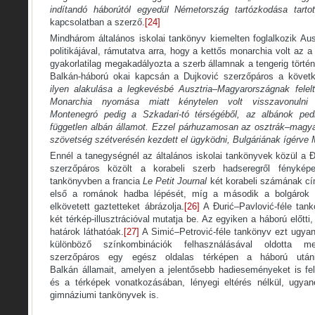
indítandó háborútól egyedül Németország
tartózkodása tartot
kapcsolatban a szerző.
[24]
Mindhárom általános iskolai tankönyv kiemelten foglalkozik Au
politikájával, rámutatva arra, hogy a kettős monarchia volt az 
gyakorlatilag megakadályozta a szerb államnak a tengerig törté
Balkán-háború okai kapcsán a Dujković szerzőpáros a követke
ilyen alakulása a legkevésbé Ausztria
–
Magyarországnak
felel
Monarchia
nyomása miatt kénytelen volt visszavonulni 
Montenegró
pedig a Szkadari-tó
térségéből, az albánok ped
független albán államot
. Ezzel párhuzamosan az osztrák–magyar
szövetség szétverésén kezdett el ügyködni, Bulgáriának
ígérve 
Ennél a tanegységnél az általános iskolai tankönyvek közül a 
szerzőpáros közölt a korabeli szerb hadseregről fényképek
tankönyvben a francia
Le Petit Journal
két korabeli számának cím
első a románok hadba lépését, míg a második a bolgárok ál
elkövetett gaztetteket ábrázolja.
[26]
A Đurić–Pavlović-féle tank
két térkép-illusztrációval mutatja be. Az egyiken a háború előtt
határok láthatóak.
[27]
A Simić–Petrović-féle tankönyv ezt ugyan
különböző színkombinációk felhasználásával oldotta me
szerzőpáros egy egész oldalas térképen a háború utáni 
Balkán államait, amelyen a jelentősebb hadieseményeket is felt
és a térképek vonatkozásában, lényegi eltérés nélkül, ugyan
gimnáziumi tankönyvek is.