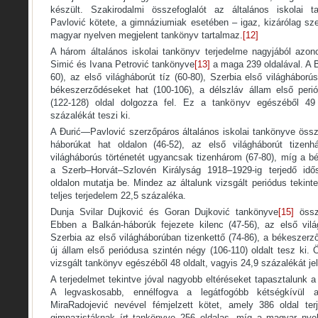
készült. Szakirodalmi összefoglalót az általános iskolai 
Pavlović kötete, a gimnáziumiak esetében – igaz, kizárólag sz
magyar nyelven megjelent tankönyv tartalmaz.
[12]
A három általános iskolai tankönyv terjedelme nagyjából azo
Simić és Ivana Petrović tankönyve
[13]
a maga 239 oldalával. A 
60), az első világháborút tíz (60-80), Szerbia első világháború
békeszerződéseket hat (100-106), a délszláv állam első peri
(122-128) oldal dolgozza fel. Ez a tankönyv egészéből 49 
százalékát teszi ki.
A Đurić—Pavlović szerzőpáros általános iskolai tankönyve össz
háborúkat hat oldalon (46-52), az első világháborút tizenh
világháborús történetét ugyancsak tizenhárom (67-80), míg a b
a Szerb–Horvát–Szlovén Királyság 1918–1929-ig terjedő idő
oldalon mutatja be. Mindez az általunk vizsgált periódus tekinte
teljes terjedelem 22,5 százaléka.
Dunja Svilar Dujković és Goran Dujković tankönyve
[15]
össze
Ebben a Balkán-háborúk fejezete kilenc (47-56), az első világ
Szerbia az első világháborúban tizenkettő (74-86), a békeszer
új állam első periódusa szintén négy (106-110) oldalt tesz ki. 
vizsgált tankönyv egészéből 48 oldalt, vagyis 24,9 százalékát jel
A terjedelmet tekintve jóval nagyobb eltéréseket tapasztalunk
A legvaskosabb, ennélfogva a legátfogóbb kétségkívül a
MiraRadojević nevével fémjelzett kötet, amely 386 oldal ter
gimnazistáknak írt tankönyve 256 oldalas, míg a magyar ny