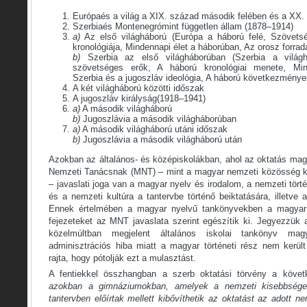
Európaés a világ a XIX. század második felében és a XX.
Szerbiaés Montenegrómint független állam (1878–1914)
a)
Az első világháború (Európa a háború felé, Szövets
kronológiája, Mindennapi élet a háborúban, Az orosz forr
b)
Szerbia az első világháborúban (Szerbia a világh
szövetséges erők, A háború kronológiai menete, Min
Szerbia és a jugoszláv ideológia, A háború következményei
A két világháború közötti időszak
A jugoszláv királyság(1918–1941)
a)
A második világháború
b)
Jugoszlávia a második világháborúban
a)
A második világháború utáni időszak
b)
Jugoszlávia a második világháború után
Azokban az általános- és középiskolákban, ahol az oktatás mag
Nemzeti Tanácsnak (MNT) – mint a magyar nemzeti közösség ku
– javaslati joga van a magyar nyelv és irodalom, a nemzeti tö
és a nemzeti kultúra a tantervbe történő beiktatására, illetve
Ennek értelmében a magyar nyelvű tankönyvekben a magyar 
fejezeteket az MNT javaslata szerint egészítik ki. Jegyezzük
közelmúltban megjelent általános iskolai tankönyv mag
adminisztrációs hiba miatt a magyar történeti rész nem került
rajta, hogy pótolják ezt a mulasztást.
A fentiekkel összhangban a szerb oktatási törvény a követ
azokban a gimnáziumokban, amelyek a nemzeti kisebbségek
tantervben előírtak mellett kibővíthetik az oktatást az adott n