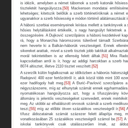
is idézik, amelyben a német tábornok a szerb katonák hősiessé
tiszteletét hangsúlyozza.
[50]
Mackensen mondatai említésének
lehetséges; kitetszik belőlük a szerb történetíróknak a német elle
ugyanakkor a szerb hősiesség e módon történő alátámasztását is
A háború szerbiai eseményeinek leírása mellett a tankönyvek a
hősies helytállásként értékelik, s nagy hangsúlyt fektetnek 
összegzésére. A Dujković szerzőpáros a háború kezdetével kapc
rá, hogy a Monarchia háromszoros túlerővel támadt Szerbiá
nem heverte ki a Balkán-háborúk veszteségeit. Ennek ellenér
sikereket arattak, mivel a szerb tisztek jobb taktikát alkalmaztak
morál tekintetében is az ellenség felett álltak.
[51]
Mira Radoj
kapcsolatban arról is ír, hogy az addigi harcokban a szerb h
8074 altisztet, illetve 2110 tisztet veszített.
[52]
A szerzők külön foglalkoznak az időközben a háborús hátországba
Radojević 400 ezer fertőzöttről ír, akik közül több mint 100 eze
ezer hadifogoly halt meg.
[53]
A Đurić–Pavlović szerzőpáros a 
négyszázezerre, míg az elhunytak számát ennek egyharmadára 
nyomatékosan hangsúlyozza azt, hogy a tífuszjárvány köv
állomány is jelentős veszteségeket szenvedett, ennek mértékét
meg. Az utóbbi az elhalálozott orvosok számát a szerb medik
teszi,
[55]
míg az előbbi ötven százalékos veszteségről ír.
[56]
A
tífusz áldozatainak számát százezer felett állapítja meg, m
vonatkozásában 25 százalékos veszteségről számol be.
[57]
A t
iskolai tankönyvek csak utalásszerűen írnak, az áldo