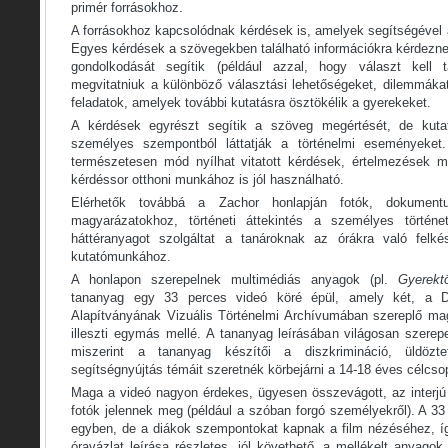
primér forrásokhoz.
A forrásokhoz kapcsolódnak kérdések is, amelyek segítségével 
Egyes kérdések a szövegekben található információkra kérdeznek
gondolkodását segítik (például azzal, hogy választ kell ta
megvitatniuk a különböző választási lehetőségeket, dilemmákat,
feladatok, amelyek további kutatásra ösztökélik a gyerekeket.
A kérdések egyrészt segítik a szöveg megértését, de kuta
személyes szempontból láttatják a történelmi eseményeket.
természetesen mód nyílhat vitatott kérdések, értelmezések m
kérdéssor otthoni munkához is jól használható.
Elérhetők továbbá a Zachor honlapján fotók, dokument
magyarázatokhoz, történeti áttekintés a személyes történe
háttéranyagot szolgáltat a tanároknak az órákra való felk
kutatómunkához.
A honlapon szerepelnek multimédiás anyagok (pl.
Gyerektö
tananyag egy 33 perces videó köré épül, amely két, a Dé
Alapítványának Vizuális Történelmi Archívumában szereplő magy
illeszti egymás mellé. A tananyag leírásában világosan szere
miszerint a tananyag készítői a diszkrimináció, üldöztet
segítségnyújtás témáit szeretnék körbejárni a 14-18 éves célcsop
Maga a videó nagyon érdekes, ügyesen összevágott, az interjú 
fotók jelennek meg (például a szóban forgó személyekről). A 33
egyben, de a diákok szempontokat kapnak a film nézéséhez, í
óravázlat leírása részletes, jól követhető, a mellékelt anyagok