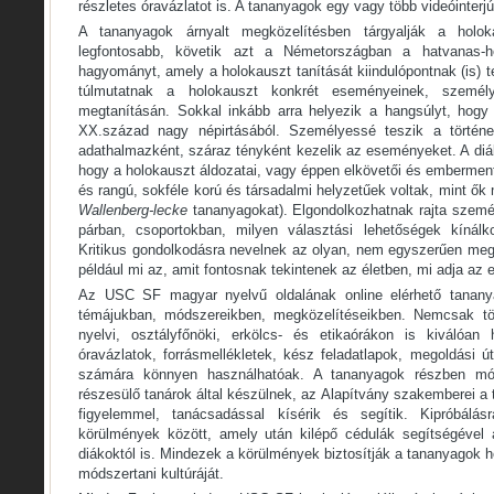
részletes óravázlatot is. A tananyagok egy vagy több videóinterjú
A tananyagok árnyalt megközelítésben tárgyalják a holo
legfontosabb, követik azt a Németországban a hatvanas-h
hagyományt, amely a holokauszt tanítását kiindulópontnak (is) 
túlmutatnak a holokauszt konkrét eseményeinek, személye
megtanításán. Sokkal inkább arra helyezik a hangsúlyt, hogy
XX.század nagy népirtásából. Személyessé teszik a történ
adathalmazként, száraz tényként kezelik az eseményeket. A diá
hogy a holokauszt áldozatai, vagy éppen elkövetői és embermen
és rangú, sokféle korú és társadalmi helyzetűek voltak, mint ők 
Wallenberg-lecke
tananyagokat). Elgondolkozhatnak rajta szemé
párban, csoportokban, milyen választási lehetőségek kínál
Kritikus gondolkodásra nevelnek az olyan, nem egyszerűen meg
például mi az, amit fontosnak tekintenek az életben, mi adja az e
Az USC SF magyar nyelvű oldalának online elérhető tananya
témájukban, módszereikben, megközelítéseikben. Nemcsak tör
nyelvi, osztályfőnöki, erkölcs- és etikaórákon is kiválóan 
óravázlatok, forrásmellékletek, kész feladatlapok, megoldási 
számára könnyen használhatóak. A tananyagok részben mó
részesülő tanárok által készülnek, az Alapítvány szakemberei a
figyelemmel, tanácsadással kísérik és segítik. Kipróbálásr
körülmények között, amely után kilépő cédulák segítségével 
diákoktól is. Mindezek a körülmények biztosítják a tananyagok 
módszertani kultúráját.