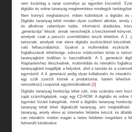
nem kizárólag a tanár személye az egyetlen közvetítő. Ezér
digitális és online tananyag megteremtése mindegyik tantárgyba
Nem könnyű meghatározni, miben különbözik a digitális és 
Digitális tananyag lehet minden olyan szellemi alkotás, amely e
és alkalmas valamilyen tudás, információ átadására, közve
„generációja” létezik: annak nevezhetjük a beszkennelt könyvet,
amelyek csak a passzív szemlélődést teszik lehetővé. A 2. 
tartoznak, amelyek már eleve digitális eszközökkel készülnek
való felhasználáshoz. Gyakori a multimédiás eszközök h
foglalkozások lehetősége; sokszor módszertani leírás is tartozi
tananyagként önállóan is használhatók. A 3. generáció digi
Alaptantervhez illeszkednek, multimédiás és interaktív foglalko
tananyagként megállják a helyüket, ahol a tanulás és a számon
egymástól. A 4. generáció pedig olyan kollaboratív és interakt
egy szűk szerzői körnek a produktumai, hanem lehetővé 
nemzetközi) csoportok együttműködését.
[2]
Digitális tananyag hordozója lehet zárt, más számára nem hozz
saját számítógépünk, vagy egy CD-ROM. A digitális és online
egymást kizáró kategóriák, mivel a digitális tananyag hordozója
tananyag tehát lehet digitalizált tananyag, ami megtalálható 
tananyag, amely eleve az internetes felületre készül, és által
van interaktív módon magán a netes felületen megoldani a fela
felmerülő kérdésekre.