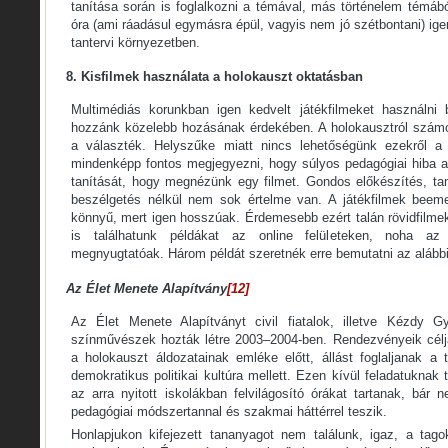
tanítása során is foglalkozni a témával, más történelem témából
óra (ami ráadásul egymásra épül, vagyis nem jó szétbontani) i
tantervi környezetben.
8. Kisfilmek használata a holokauszt oktatásban
Multimédiás korunkban igen kedvelt játékfilmeket használni
hozzánk közelebb hozásának érdekében. A holokausztról számo
a választék. Helyszűke miatt nincs lehetőségünk ezekről a f
mindenképp fontos megjegyezni, hogy súlyos pedagógiai hiba az
tanítását, hogy megnézünk egy filmet. Gondos előkészítés, t
beszélgetés nélkül nem sok értelme van. A játékfilmek beem
könnyű, mert igen hosszúak. Érdemesebb ezért talán rövidfilmek
is találhatunk példákat az online felületeken, noha 
megnyugtatóak. Három példát szeretnék erre bemutatni az alább
Az Élet Menete Alapítvány
[12]
Az Élet Menete Alapítványt civil fiatalok, illetve Kézdy 
színművészek hozták létre 2003–2004-ben. Rendezvényeik célja
a holokauszt áldozatainak emléke előtt, állást foglaljanak a 
demokratikus politikai kultúra mellett. Ezen kívül feladatuknak t
az arra nyitott iskolákban felvilágosító órákat tartanak, bár
pedagógiai módszertannal és szakmai háttérrel teszik.
Honlapjukon kifejezett tananyagot nem találunk, igaz, a tag