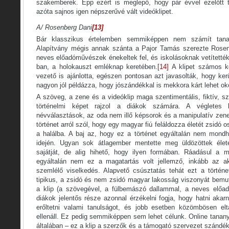
szakemberek. Épp ezért is meglepő, hogy pár évvel ezelőtt t
azóta sajnos igen népszerűvé vált videóklipet.
A/ Rosenberg Dani
[13]
Bár klasszikus értelemben semmiképpen nem számít tan
Alapítvány mégis annak szánta a Pajor Tamás szerezte Rosenb
neves előadóművészek énekeltek fel, és iskolásoknak vetítetté
ban, a holokauszt emléknap keretében.
[14]
A klipet számos k
vezető is ajánlotta, egészen pontosan azt javasolták, hogy ke
nagyon jól példázza, hogy jószándékkal is mekkora kárt lehet ok
A szöveg, a zene és a videóklip maga szentimentális, fiktív, sz
történelmi képet rajzol a diákok számára. A végletes le
névválasztások, az oda nem illő képsorok és a manipulatív zene 
történet arról szól, hogy egy magyar fiú feláldozza életét zsidó o
a halálba. A baj az, hogy ez a történet egyáltalán nem mondh
idején. Ugyan sok átlagember mentette meg üldözöttek élet
sajátját, de alig hihető, hogy ilyen formában. Ráadásul a 
egyáltalán nem ez a magatartás volt jellemző, inkább az a
szemlélő viselkedés. Alapvető csúsztatás tehát ezt a történet
tipikus, a zsidó és nem zsidó magyar lakosság viszonyát bemut
a klip (a szövegével, a fülbemászó dallammal, a neves előa
diákok jelentős része azonnal érzékelni fogja, hogy hatni akar
erőltetni valami tanulságot, és jobb esetben közömbösen elt
ellenáll. Ez pedig semmiképpen sem lehet célunk. Online tanan
általában – ez a klip a szerzők és a támogató szervezet szándék