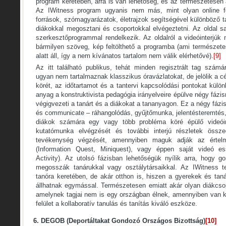
program keretében, arra is van lehetőség, és az természetesen 
Az IWitness program ugyanis nem más, mint olyan online felü
források, szómagyarázatok, életrajzok segítségével különböző t
diákokkal megosztani és csoportokkal elvégeztetni. Az oldal sa
szerkesztőprogrammal rendelkezik. Az oldalról a videóinterjúk n
bármilyen szöveg, kép feltölthető a programba (ami természe
alatt áll, így a nem kívánatos tartalom nem válik elérhetővé).
[9]
Az itt található publikus, tehát minden regisztrált tag szám
ugyan nem tartalmaznak klasszikus óravázlatokat, de jelölik a cé
körét, az időtartamot és a tantervi kapcsolódási pontokat kül
anyag a konstruktivista pedagógia irányelveire épülve négy fázi
végigvezeti a tanárt és a diákokat a tananyagon. Ez a négy fázis 
és communicate – ráhangolódás, gyűjtőmunka, jelentésteremtés, r
diákok számára egy vagy több probléma köré épülő videóint
kutatómunka elvégzését és további interjú részletek összeg
tevékenység végzését, amennyiben maguk adják az értelm
(Information Quest, Miniquest), vagy éppen saját videó es
Activity). Az utolsó fázisban lehetőségük nyílik arra, hogy gon
megosszák tanárukkal vagy osztálytársaikkal. Az IWitness 
tanóra keretében, de akár otthon is, hiszen a gyerekek és tan
állhatnak egymással. Természetesen emiatt akár olyan diákcsop
amelynek tagjai nem is egy országban élnek, amennyiben van k
felület a kollaboratív tanulás és tanítás kiváló eszköze.
6. DEGOB (Deportáltakat Gondozó Országos Bizottság)
[10]