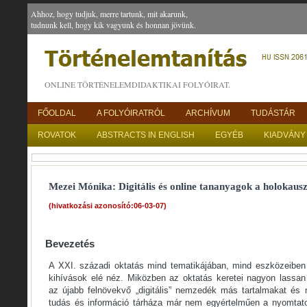
Ahhoz, hogy tudjuk, merre tartunk, mit akarunk,
tudnunk kell, hogy kik vagyunk és honnan jövünk.
ONLINE TÖRTÉNELEMDIDAKTIKAI FOLYÓIRAT.
FŐOLDAL
A FOLYÓIRATRÓL
ARCHÍVUM
TUDÁSTÁR
ROVATOK
ABSTRACTS IN ENGLISH
EGYÉB
KIADVÁNY
Mezei Mónika: Digitális és online tananyagok a holokaus
(hivatkozási azonosító:06-03-07)
Bevezetés
A XXI. századi oktatás mind tematikájában, mind eszközeiben
kihívások elé néz. Miközben az oktatás keretei nagyon lassa
az újabb felnövekvő „digitális” nemzedék más tartalmakat és 
tudás és információ tárháza már nem egyértelműen a nyomtato