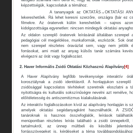
képzettségük, kapcsolatuk a témához.
A tananyagok az OKTATÁS→OKTATÁSI ANYAGO
lekereshetőek. Rá lehet keresni szerzőre, országra (bár ez cs
filmekre. Az óratervek külön kereshetőek – sajnos azo
kidolgozottsága egyenetlen: nincsen mindegyik oktatási anyagho
Az oldalon szereplő óratervek leírásánál általában szerepel
pedagógiai cél megjelölése, munkaformák, eszközök. Sok órat
nem szerepel részletes óravázlat sem, vagy nem jelölik és
forrásokat, ami miatt az anyag külsős tanár számára kevés
elvégezni az órát vagy foglalkozást.
2. Haver Informális Zsidó Oktatási Közhasznú Alapítvány
[4]
A Haver Alapítvány legfőbb tevékenysége interaktív órá
korosztálynak a zsidó identitásról. A honlapjukon szereplő
zsidósággal kapcsolatos tévhiteket szeretnék eloszlatni a t
nyitottságra és kulturális sokszínűségre nevelni azt remélve, h
előítéletesség és antiszemitizmus kialakulásának.
Az interaktív foglalkozásokon kívül az alapítvány honlapján is 
amelyek oktatási segédanyagként használhatók. A ZSI
tanároknak is hasznos összefoglalók, leírások találh
menüpontban részletes leírás található a zsidó ünnepekről, ki
tartalmukról, az ünnep múltbeli és későbbi jelentésé
forrásszövegeket is, kérdéseket a téma továbbgondolásá