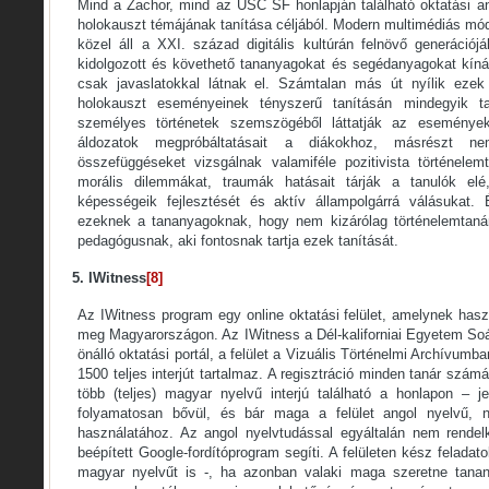
Mind a Zachor, mind az USC SF honlapján található oktatási 
holokauszt témájának tanítása céljából. Modern multimédiás mó
közel áll a XXI. század digitális kultúrán felnövő generációj
kidolgozott és követhető tananyagokat és segédanyagokat kín
csak javaslatokkal látnak el. Számtalan más út nyílik ezek 
holokauszt eseményeinek tényszerű tanításán mindegyik ta
személyes történetek szemszögéből láttatják az eseménye
áldozatok megpróbáltatásait a diákokhoz, másrészt ne
összefüggéseket vizsgálnak valamiféle pozitivista történel
morális dilemmákat, traumák hatásait tárják a tanulók elé
képességeik fejlesztését és aktív állampolgárrá válásukat.
ezeknek a tananyagoknak, hogy nem kizárólag történelemtan
pedagógusnak, aki fontosnak tartja ezek tanítását.
5. IWitness
[8]
Az IWitness program egy online oktatási felület, amelynek hasz
meg Magyarországon. Az IWitness a Dél-kaliforniai Egyetem Soá A
önálló oktatási portál, a felület a Vizuális Történelmi Archívumba
1500 teljes interjút tartalmaz. A regisztráció minden tanár szám
több (teljes) magyar nyelvű interjú található a honlapon – 
folyamatosan bővül, és bár maga a felület angol nyelvű, 
használatához. Az angol nyelvtudással egyáltalán nem rend
beépített Google-fordítóprogram segíti. A felületen kész feladat
magyar nyelvűt is -, ha azonban valaki maga szeretne tanan