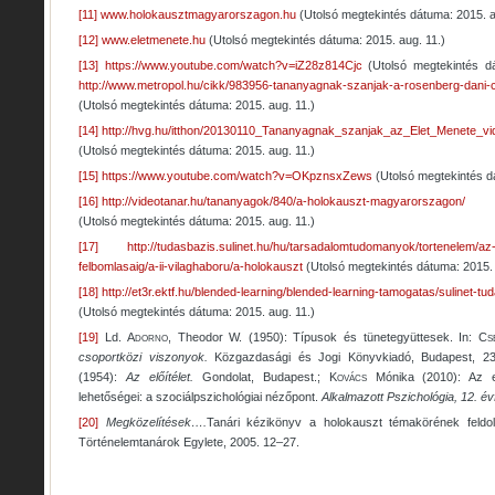
[11]
www.holokausztmagyarorszagon.hu
(Utolsó megtekintés dátuma: 2015. a
[12]
www.eletmenete.hu
(Utolsó megtekintés dátuma: 2015. aug. 11.)
[13]
https://www.youtube.com/watch?v=iZ28z814Cjc
(Utolsó megtekintés d
http://www.metropol.hu/cikk/983956-tananyagnak-szanjak-a-rosenberg-dani-c
(Utolsó megtekintés dátuma: 2015. aug. 11.)
[14]
http://hvg.hu/itthon/20130110_Tananyagnak_szanjak_az_Elet_Menete_vi
(Utolsó megtekintés dátuma: 2015. aug. 11.)
[15]
https://www.youtube.com/watch?v=OKpznsxZews
(Utolsó megtekintés d
[16]
http://videotanar.hu/tananyagok/840/a-holokauszt-magyarorszagon/
(Utolsó megtekintés dátuma: 2015. aug. 11.)
[17]
http://tudasbazis.sulinet.hu/hu/tarsadalomtudomanyok/tortenelem/az-i
felbomlasaig/a-ii-vilaghaboru/a-holokauszt
(Utolsó megtekintés dátuma: 2015. 
[18]
http://et3r.ektf.hu/blended-learning/blended-learning-tamogatas/sulinet-tu
(Utolsó megtekintés dátuma: 2015. aug. 11.)
[19]
Ld.
Adorno
, Theodor W. (1950): Típusok és tünetegyüttesek. In:
Cse
csoportközi viszonyok.
Közgazdasági és Jogi Könyvkiadó, Budapest, 2
(1954):
Az előítélet.
Gondolat, Budapest.;
Kovács
Mónika (2010): Az el
lehetőségei: a szociálpszichológiai nézőpont.
Alkalmazott Pszichológia, 12. év
[20]
Megközelítések….
Tanári kézikönyv a holokauszt témakörének feld
Történelemtanárok Egylete, 2005. 12–27.