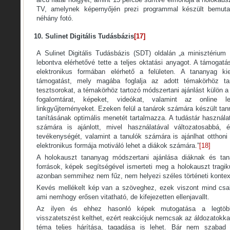
TV, amelynek képernyőjén prezi programmal készült bemuta
néhány fotó.
10. Sulinet Digitális Tudásbázis
[17]
A Sulinet Digitális Tudásbázis (SDT) oldalán „a minisztérium
lebontva elérhetővé tette a teljes oktatási anyagot. A támogat
elektronikus formában elérhető a felületen. A tananyag kie
támogatást, mely magába foglalja az adott témakörhöz tart
tesztsorokat, a témakörhöz tartozó módszertani ajánlást külön a
fogalomtárat, képeket, videókat, valamint az online le
linkgyűjteményeket. Ezeken felül a tanárok számára készült tan
tanításának optimális menetét tartalmazza. A tudástár használ
számára is ajánlott, mivel használatával változatosabbá, é
tevékenységét, valamint a tanulók számára is ajánlhat otthoni
elektronikus formája motiváló lehet a diákok számára.”
[18]
A holokauszt tananyag módszertani ajánlása diáknak és tan
források, képek segítségével ismerteti meg a holokauszt tragik
azonban semmihez nem fűz, nem helyezi széles történeti kontex
Kevés mellékelt kép van a szöveghez, ezek viszont mind csak
ami nemhogy erősen vitatható, de kifejezetten ellenjavallt.
Az ilyen és ehhez hasonló képek mutogatása a legtöbb
visszatetszést kelthet, ezért reakciójuk nemcsak az áldozatokka
téma teljes hárítása, tagadása is lehet. Bár nem szabad b