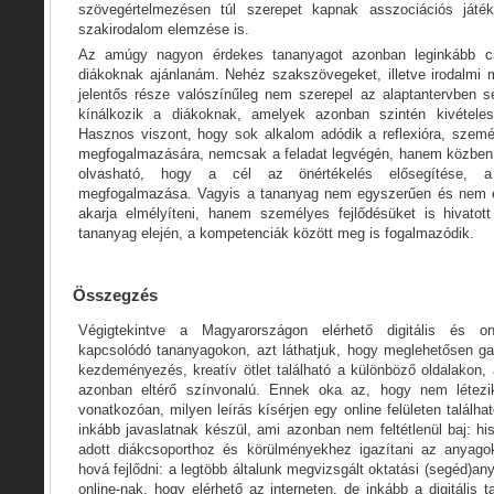
szövegértelmezésen túl szerepet kapnak asszociációs játék
szakirodalom elemzése is.
Az amúgy nagyon érdekes tananyagot azonban leginkább c
diákoknak ajánlanám. Nehéz szakszövegeket, illetve irodalmi 
jelentős része valószínűleg nem szerepel az alaptantervben 
kínálkozik a diákoknak, amelyek azonban szintén kivételes
Hasznos viszont, hogy sok alkalom adódik a reflexióra, szem
megfogalmazására, nemcsak a feladat legvégén, hanem közben i
olvasható, hogy a cél az önértékelés elősegítése, 
megfogalmazása. Vagyis a tananyag nem egyszerűen és nem e
akarja elmélyíteni, hanem személyes fejlődésüket is hivatot
tananyag elején, a kompetenciák között meg is fogalmazódik.
Összegzés
Végigtekintve a Magyarországon elérhető digitális és onl
kapcsolódó tananyagokon, azt láthatjuk, hogy meglehetősen ga
kezdeményezés, kreatív ötlet található a különböző oldalakon,
azonban eltérő színvonalú. Ennek oka az, hogy nem létezi
vonatkozóan, milyen leírás kísérjen egy online felületen találh
inkább javaslatnak készül, ami azonban nem feltétlenül baj: h
adott diákcsoporthoz és körülményekhez igazítani az anyag
hová fejlődni: a legtöbb általunk megvizsgált oktatási (segéd)a
online-nak, hogy elérhető az interneten, de inkább a digitális