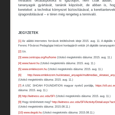
hivatalos oktatáspolitika is igazodjon, nem csak abban,
tananyagok gyártását, tanárok képzését, de abban is, ho
kereteket: a technikai környezet biztosításával, a kerettanter
újragondolásával – e téren még rengeteg a tennivaló.
JEGYZETEK
[1]
Az alábbi internetes források letöltésének ideje 2015. aug. 11. A digitál
Ferenc Fővárosi Pedagógiai Intézet honlapjáról vettük (
A digitális tananyagokr
[2]
Uo.
[3]
www.centropa.org/hu/home
(Utolsó megtekintés dátuma: 2015. aug. 11.)
[4]
www.haver.hu
(Utolsó megtekintés dátuma: 2015. aug. 11.)
[5]
www.emlekezem.hu
(Utolsó megtekintés dátuma: 2015. aug. 11.)
[6]
http://www.emlekezem.hu/oktatasi_anyagok/multimedias_oktatasi_any
(Utolsó megtekintés dátuma: 2015. aug. 11.)
[7]
A USC SHOAH FOUNDATION magyar nyelvű portálja,
https://sfi.usc.
dátuma: 2015. aug. 11.)
[8]
http://iwitness.usc.edu/SFI
(Utolsó megtekintés dátuma: 2015. aug. 11.)
[9]
Hogy történhetett meg?
http://iwitness.usc.edu/SFI/Activity/Detail.aspx?ac
(Utolsó megtekintés dátuma: 2015.08.11.)
[10]
www.degob.hu
(Utolsó megtekintés dátuma: 2015.08.11.)