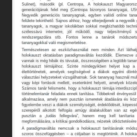
Sulinet), második (pl. Centropa, A holokauszt Magyarorsz
generációjának felel meg (Centropa bizonyos tananyagai, US
Negyedik generációs tananyagnak, egyben valódi online tan
felülete tekinthető. Sajnos ahhoz, hogy elterjedjenek a negyedik g
tananyagok, a magyar iskolákban sokkal megbízhatóbb technik
szélessávú internetre, jól működő, nagy teljesítményű sz
rendszergazdára stb. Fontos lenne a tanárok módszerta
tananyagokkal való megismertetése.
Természetesen az eszközhasználat nem minden. Azt láthat
holokauszt oktatásban paradigmaváltás kezdődik. Elemezve a
vannak is még hibák és tévutak, összességében a legtöbb tanany
holokauszt témájához. Szinte mindegyikben helyet kap a
élettörténetek, amelyek segítségével a diákok egyéni dönté
választási helyzeteket vizsgálhatnak. Sok tananyag használ mul
vagy képi források mellett, esetenként helyett, amelyek közel
Számos tanár felismerte, hogy a holokauszt témája interdiszcipl
történelemtanár feladata ennek tanítása. Többeknél érvényesül
alkalmazása, amely nem pusztán ismeretek átadására és közv
figyelembe veszi a diákok személyiségét, érdeklődését, képesség
szerepéről alkotott felfogás amúgy átalakulóban van az eg
pusztán a „tudás fellegvára”, hanem meg kell tanítania 
megformálására, a kritikai gondolkodásra, nézetek ütköztetésére 
A paradigmaváltás nemcsak a holokauszt tanításának móds
szoros összefüggésben – a céljaiban is megtörténik. A holok