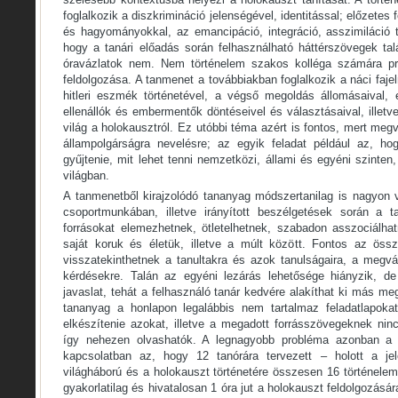
foglalkozik a diszkrimináció jelenségével, identitással; előzetes 
és hagyományokkal, az emancipáció, integráció, asszimiláció 
hogy a tanári előadás során felhasználható háttérszövegek tal
óravázlatok nem. Nem történelem szakos kolléga számára pr
feldolgozása. A tanmenet a továbbiakban foglalkozik a náci faje
hitleri eszmék történetével, a végső megoldás állomásaival, 
ellenállók és embermentők döntéseivel és választásaival, illetv
világ a holokausztról. Ez utóbbi téma azért is fontos, mert megv
állampolgárságra nevelésre; az egyik feladat például az, ho
gyűjtenie, mit lehet tenni nemzetközi, állami és egyéni szinten
világban.
A tanmenetből kirajzolódó tananyag módszertanilag is nagyon v
csoportmunkában, illetve irányított beszélgetések során a
forrásokat elemezhetnek, ötletelhetnek, szabadon asszociálh
saját koruk és életük, illetve a múlt között. Fontos az öss
visszatekinthetnek a tanultakra és azok tanulságaira, a megvá
kérdésekre. Talán az egyéni lezárás lehetősége hiányzik, d
javaslat, tehát a felhasználó tanár kedvére alakíthat ki más me
tananyag a honlapon legalábbis nem tartalmaz feladatlapoka
elkészítenie azokat, illetve a megadott forrásszövegeknek ninc
így nehezen olvashatók. A legnagyobb probléma azonban a 
kapcsolatban az, hogy 12 tanórára tervezett – holott a je
világháború és a holokauszt történetére összesen 16 történelem 
gyakorlatilag és hivatalosan 1 óra jut a holokauszt feldolgozás