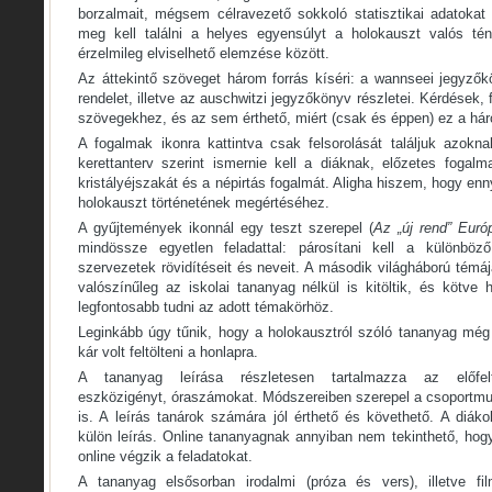
borzalmait, mégsem célravezető sokkoló statisztikai adatokat
meg kell találni a helyes egyensúlyt a holokauszt valós té
érzelmileg elviselhető elemzése között.
Az áttekintő szöveget három forrás kíséri: a wannseei jegyző
rendelet, illetve az auschwitzi jegyzőkönyv részletei. Kérdések
szövegekhez, és az sem érthető, miért (csak és éppen) ez a háro
A fogalmak ikonra kattintva csak felsorolását találjuk azok
kerettanterv szerint ismernie kell a diáknak, előzetes fogalm
kristályéjszakát és a népirtás fogalmát. Aligha hiszem, hogy en
holokauszt történetének megértéséhez.
A gyűjtemények ikonnál egy teszt szerepel (
Az „új rend” Euró
mindössze egyetlen feladattal: párosítani kell a különböző
szervezetek rövidítéseit és neveit. A második világháború témá
valószínűleg az iskolai tananyag nélkül is kitöltik, és kötve
legfontosabb tudni az adott témakörhöz.
Leginkább úgy tűnik, hogy a holokausztról szóló tananyag még 
kár volt feltölteni a honlapra.
A tananyag leírása részletesen tartalmazza az előfelté
eszközigényt, óraszámokat. Módszereiben szerepel a csoportm
is. A leírás tanárok számára jól érthető és követhető. A diák
külön leírás. Online tananyagnak annyiban nem tekinthető, ho
online végzik a feladatokat.
A tananyag elsősorban irodalmi (próza és vers), illetve fi