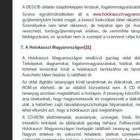
A DEGOB oldalán tulajdonképpen leírások, fogalommagyarázatok,
Szoros együttműködésben áll a
www.holokausztmagyaror
gyűjteményként hirdeti magát, a kereső funkcióban lehet rákatti
Személyekre nem lehet rákeresni, de helyekre igen (pl. Au
nevezhető, forrásgyűjteménynek értékes, de semmiféle tám
feldolgozására, ez azonban nem is szerepel a szervezet céljai kö
7. A Holokauszt Magyarországon
[11]
A Holokauszt Magyarországon rendkívül gazdag oldal di
Térképeket, diagramokat, fogalommagyarázatokat, fotókat, do
történeti leírásokat kínál a holokauszt tanításához és tanu
Auschwitz-tábor bejárás is található itt.
Az oldal digitális tananyagot kínál tanároknak és diákoknak, 
ROM-on elérhető, de az oldalról közvetlenül nem. A CD fel
tananyag azonban megtalálható a honlapon. A tananyag készítői (
arra törekednek, hogy megismertessék és megértessék a diáko
utat, a háttérben zajló társadalompszichológiai folyamatokat, 
lehet elkerülni azt, hogy a holokauszt újra megtörténjen.
A CD-ROM élettörténetek, események, szövegek, fotók, fil
interaktív térképek és táblázatok gazdag tárháza. Felhaszná
Holokauszt Magyarországon honlapján található tananyag, pon
Nagyon érdekes és sokszínű feladatok, játékok szerepel
szélesebb kontextusba helyezi a holokauszt tanítását. A törté