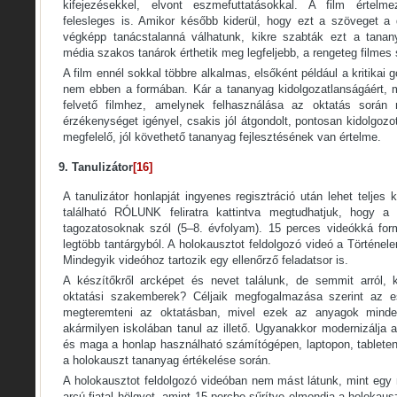
kifejezésekkel, elvont eszmefuttatásokkal. A film értelme
felesleges is. Amikor később kiderül, hogy ezt a szöveget a d
végképp tanácstalanná válhatunk, kikre szabták ezt a tanan
média szakos tanárok érthetik meg legfeljebb, a rengeteg filmes 
A film ennél sokkal többre alkalmas, elsőként például a kritikai 
nem ebben a formában. Kár a tananyag kidolgozatlanságáért, m
felvető filmhez, amelynek felhasználása az oktatás során re
érzékenységet igényel, csakis jól átgondolt, pontosan kidolgoz
megfelelő, jól követhető tananyag fejlesztésének van értelme.
9. Tanulizátor
[16]
A tanulizátor honlapját ingyenes regisztráció után lehet teljes 
található RÓLUNK feliratra kattintva megtudhatjuk, hogy a
tagozatosoknak szól (5–8. évfolyam). 15 perces videókká for
legtöbb tantárgyból. A holokausztot feldolgozó videó a Történel
Mindegyik videóhoz tartozik egy ellenőrző feladatsor is.
A készítőkről arcképet és nevet találunk, de semmit arról, k
oktatási szakemberek? Céljaik megfogalmazása szerint az e
megteremteni az oktatásban, mivel ezek az anyagok mindenk
akármilyen iskolában tanul az illető. Ugyanakkor modernizálja 
és maga a honlap használható számítógépen, laptopon, tableten
a holokauszt tananyag értékelése során.
A holokausztot feldolgozó videóban nem mást látunk, mint egy 
arcú fiatal hölgyet, amint 15 percbe sűrítve elmondja a holokauszt