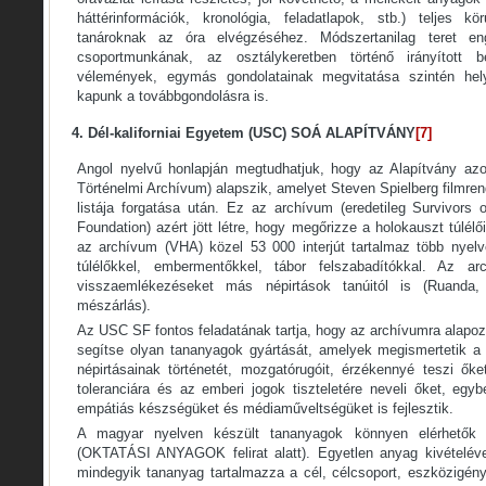
háttérinformációk, kronológia, feladatlapok, stb.) teljes k
tanároknak az óra elvégzéséhez. Módszertanilag teret e
csoportmunkának, az osztálykeretben történő irányított 
vélemények, egymás gondolatainak megvitatása szintén hely
kapunk a továbbgondolásra is.
4. Dél-kaliforniai Egyetem (USC) SOÁ ALAPÍTVÁNY
[7]
Angol nyelvű honlapján megtudhatjuk, hogy az Alapítvány azo
Történelmi Archívum) alapszik, amelyet Steven Spielberg filmren
listája forgatása után. Ez az archívum (eredetileg Survivors 
Foundation) azért jött létre, hogy megőrizze a holokauszt túlélő
az archívum (VHA) közel 53 000 interjút tartalmaz több nyel
túlélőkkel, embermentőkkel, tábor felszabadítókkal. Az 
visszaemlékezéseket más népirtások tanúitól is (Ruanda, 
mészárlás).
Az USC SF fontos feladatának tartja, hogy az archívumra alapo
segítse olyan tananyagok gyártását, amelyek megismertetik a
népirtásainak történetét, mozgatórugóit, érzékennyé teszi ők
toleranciára és az emberi jogok tiszteletére neveli őket, egyb
empátiás készségüket és médiaműveltségüket is fejlesztik.
A magyar nyelven készült tananyagok könnyen elérhetők 
(OKTATÁSI ANYAGOK felirat alatt). Egyetlen anyag kivételéve
mindegyik tananyag tartalmazza a cél, célcsoport, eszközigény,