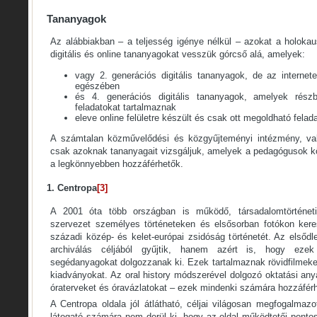
Tananyagok
Az alábbiakban – a teljesség igénye nélkül – azokat a holoka
digitális és online tananyagokat vesszük górcső alá, amelyek:
vagy 2. generációs digitális tananyagok, de az internete
egészében
és 4. generációs digitális tananyagok, amelyek rés
feladatokat tartalmaznak
eleve online felületre készült és csak ott megoldható felad
A számtalan közművelődési és közgyűjteményi intézmény, vala
csak azoknak tananyagait vizsgáljuk, amelyek a pedagógusok kö
a legkönnyebben hozzáférhetők.
1. Centropa
[3]
A 2001 óta több országban is működő, társadalomtörténeti
szervezet személyes történeteken és elsősorban fotókon kere
századi közép- és kelet-európai zsidóság történetét. Az elsőd
archiválás céljából gyűjtik, hanem azért is, hogy ezek 
segédanyagokat dolgozzanak ki. Ezek tartalmaznak rövidfilmeket
kiadványokat. Az oral history módszerével dolgozó oktatási an
óraterveket és óravázlatokat – ezek mindenki számára hozzáférh
A Centropa oldala jól átlátható, céljai világosan megfogalmaz
látogató számára nem derül ki, hogy az oldal működtetői ponto