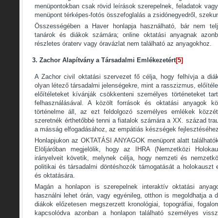
menüpontokban csak rövid leírások szerepelnek, feladatok vag
menüpont térképes-fotós összefoglalás a zsidónegyedről, szekun
Összességében a Haver honlapja használható, bár nem telje
tanárok és diákok számára; online oktatási anyagnak azon
részletes óraterv vagy óravázlat nem található az anyagokhoz.
3. Zachor Alapítvány a Társadalmi Emlékezetért
[5]
A Zachor civil oktatási szervezet fő célja, hogy felhívja a di
olyan létező társadalmi jelenségekre, mint a rasszizmus, előíté
előítéleteket kívánják csökkenteni személyes történeteket tar
felhasználásával. A közölt források és oktatási anyagok k
történelme áll, az ezt feldolgozó személyes emlékek közzété
szeretnék érthetőbbé tenni a fiatalok számára a XX. század tra
a másság elfogadásához, az empátiás készségek fejlesztéséhez
Honlapjukon az OKTATÁSI ANYAGOK menüpont alatt találhatók
Elöljáróban megjelölik, hogy az IHRA (Nemzetközi Holoka
irányelveit követik, melynek célja, hogy nemzeti és nemzetkö
politikai és társadalmi döntéshozók támogatását a holokausz
és oktatására.
Magán a honlapon is szerepelnek interaktív oktatási anyago
használni lehet órán, vagy egyénileg, otthon is megoldhatja a d
diákok előzetesen megszerzett kronológiai, topográfiai, fogalom
kapcsolódva azonban a honlapon található személyes vissz