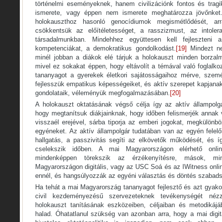
történelmi eseményeknek, hanem civilizációnk fontos és tragi
ismerete, vagy éppen nem ismerete meghatározza jövőnket.
holokauszthoz hasonló genocídiumok megismétlődését, ar
csökkentsük az előítéletességet, a rasszizmust, az intolera
társadalmunkban. Mindehhez együttesen kell fejleszteni 
kompetenciákat, a demokratikus gondolkodást.
[19]
Mindezt ne
minél jobban a diákok elé tárjuk a holokauszt minden borzal
mivel ez sokakat éppen, hogy eltávolít a témával való foglalko
tananyagot a gyerekek életkori sajátosságaihoz mérve, szemé
fejlesszük empatikus képességeiket, és aktív szerepet kapjana
gondolataik, véleményük megfogalmazásában.
[20]
A holokauszt oktatásának végső célja így az aktív állampolg
hogy megtanítsuk diákjainknak, hogy időben felismerjék annak 
visszaél erejével, sárba tiporja az emberi jogokat, megkülönbö
egyéneket. Az aktív állampolgár tudatában van az egyén fele
hallgatás, a passzivitás segíti az elkövetők működését, és 
cselekszik időben. A mai Magyarországon elérhető onl
mindenképpen törekszik az érzékenyítésre, mások, mi
Magyarországon digitális, vagy az USC Soá és az IWitness onl
ennél, és hangsúlyozzák az egyéni választás és döntés szabads
Ha tehát a mai Magyarország tananyagot fejlesztő és azt gyakorl
civil kezdeményezésű szervezeteknek tevékenységét néz
holokauszt tanításának eszközeiben, céljaiban és metodikáj
halad. Óhatatlanul szükség van azonban arra, hogy a mai digi