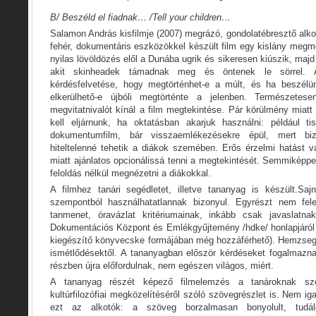
B/ Beszéld el fiadnak… /Tell your children…
Salamon András kisfilmje (2007) megrázó, gondolatébresztő alko
fehér, dokumentáris eszközökkel készült film egy kislány megm
nyilas lövöldözés elől a Dunába ugrik és sikeresen kiúszik, majd f
akit skinheadek támadnak meg és öntenek le sörrel. A
kérdésfelvetése, hogy megtörténhet-e a múlt, és ha beszélün
elkerülhető-e újbóli megtörténte a jelenben. Természetes
megvitatnivalót kínál a film megtekintése. Pár körülmény miatt
kell eljárnunk, ha oktatásban akarjuk használni: például t
dokumentumfilm, bár visszaemlékezésekre épül, mert biz
hiteltelenné tehetik a diákok szemében. Erős érzelmi hatást v
miatt ajánlatos opcionálissá tenni a megtekintését. Semmiképpe
feloldás nélkül megnézetni a diákokkal.
A filmhez tanári segédletet, illetve tananyag is készült.Sa
szempontból használhatatlannak bizonyul. Egyrészt nem fe
tanmenet, óravázlat kritériumainak, inkább csak javaslatna
Dokumentációs Központ és Emlékgyűjtemény /hdke/ honlapjáról m
kiegészítő könyvecske formájában még hozzáférhető). Hemzseg
ismétlődésektől. A tananyagban először kérdéseket fogalmaz
részben újra előfordulnak, nem egészen világos, miért.
A tananyag részét képező filmelemzés a tanároknak sz
kultúrfilozófiai megközelítéséről szóló szövegrészlet is. Nem i
ezt az alkotók: a szöveg borzalmasan bonyolult, tudálé