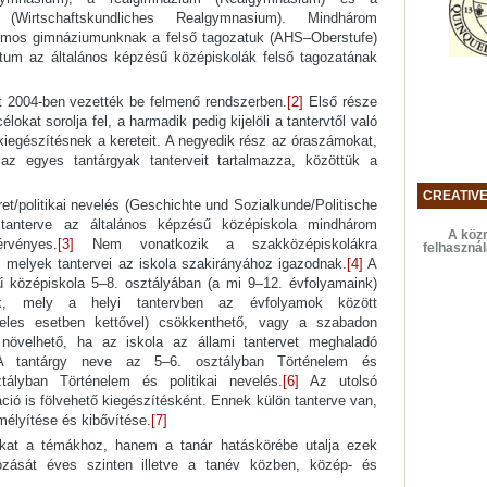
 (Wirtschaftskundliches Realgymnasium). Mindhárom
yamos gimnáziumunknak a felső tagozatuk (AHS–Oberstufe)
um az általános képzésű középiskolák felső tagozatának
vét 2004-ben vezették be felmenő rendszerben.
[2]
Első része
lokat sorolja fel, a harmadik pedig kijelöli a tantervtől való
 kiegészítésnek a kereteit. A negyedik rész az óraszámokat,
az egyes tantárgyak tanterveit tartalmazza, közöttük a
CREATIV
t/politikai nevelés (Geschichte und Sozialkunde/Politische
 tanterve az általános képzésű középiskola mindhárom
A közr
rvényes.
[3]
Nem vonatkozik a szakközépiskolákra
felhaszná
, melyek tantervei az iskola szakirányához igazodnak.
[4]
A
ű középiskola 5–8. osztályában (a mi 9–12. évfolyamaink)
ák, mely a helyi tantervben az évfolyamok között
ételes esetben kettővel) csökkenthető, vagy a szabadon
e növelhető, ha az iskola az állami tantervet meghaladó
tantárgy neve az 5–6. osztályban Történelem és
tályban Történelem és politikai nevelés.
[6]
Az utolsó
ció is fölvehető kiegészítésként. Ennek külön tanterve van,
mélyítése és kibővítése.
[7]
kat a témákhoz, hanem a tanár hatáskörébe utalja ezek
yozását éves szinten illetve a tanév közben, közép- és