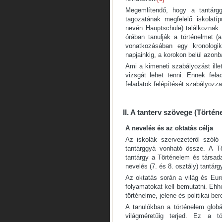
Megemlítendő, hogy a tantárgg
tagozatának megfelelő iskolatí
nevén Hauptschule) találkoznak.
órában tanulják a történelmet (a 
vonatkozásában egy kronologik
napjainkig, a korokon belül azon
Ami a kimeneti szabályozást illet
vizsgát lehet tenni. Ennek fela
feladatok felépítését szabályozz
II. A tanterv szövege (
Történe
A nevelés és az oktatás célja
Az iskolák szervezetéről szóló 
tantárggyá vonható össze. A Tö
tantárgy a Történelem és társada
nevelés (7. és 8. osztály) tantár
Az oktatás során a világ és Eur
folyamatokat kell bemutatni. Eh
történelme, jelene és politikai b
A tanulókban a történelem globál
világméretűig terjed. Ez a t