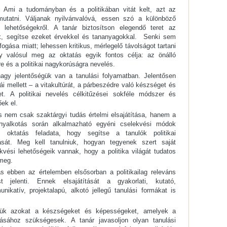
 Ami a tudományban és a politikában vitát kelt, azt az
mutatni. Váljanak nyilvánvalóvá, essen szó a különböző
si lehetőségekről. A tanár biztosítson elegendő teret az
ek, segítse ezeket érvekkel és tananyagokkal. Senki sem
lfogása miatt; lehessen kritikus, mérlegelő távolságot tartani
y valósul meg az oktatás egyik fontos célja: az önálló
gre és a politikai nagykorúságra nevelés.
gy jelentőségük van a tanulási folyamatban. Jelentősen
i mellett – a vitakultúrát, a párbeszédre való készséget és
et. A politikai nevelés célkitűzései sokféle módszer és
ek el.
lás nem csak szaktárgyi tudás értelmi elsajátítása, hanem a
nyalkotás során alkalmazható egyéni cselekvési módok
z oktatás feladata, hogy segítse a tanulók politikai
ását. Meg kell tanulniuk, hogyan tegyenek szert saját
kvési lehetőségeik vannak, hogy a politika világát tudatos
meg.
 ebben az értelemben elsősorban a politikailag releváns
 jelenti. Ennek elsajátítását a gyakorlati, kutató,
ikatív, projektalapú, alkotó jellegű tanulási formákat is
.
eniük azokat a készségeket és képességeket, amelyek a
sához szükségesek. A tanár javasoljon olyan tanulási