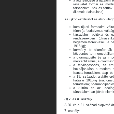
a jog fejlődése a hatalom é
részvétel formái és model
társadalom; nők és férfiak 
államok kialakulása).
Az újkor kezdetétől az első világ
kora újkori forradalmi vál
téren (a feudalizmus válsá
társadalmi, politikai és 
rendszerekben (dinaszti
hegemóniatörekvései; a bé
1918-ig);
kormány- és államformák é
központosított nemzetállam
a gyarmatosító és az impe
merkantilizmus; a gyarmato
a felvilágosodás, az em
hozzájárulása a modern a
francia forradalom, alap- é
a 19. századot alakító er
hatásai 1918-ig (nacional
forradalom; nőemancipáció
a kultúra és az ideológ
társadalomban (történelemké
B) 7. és 8. osztály
A 20. és a 21. század alapvető át
7. osztály: