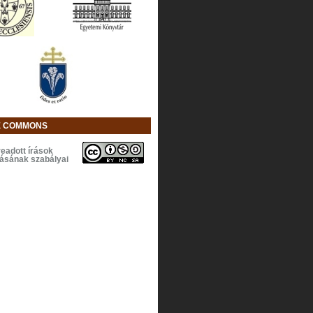
E COMMONS
eadott írások
lásának szabályai