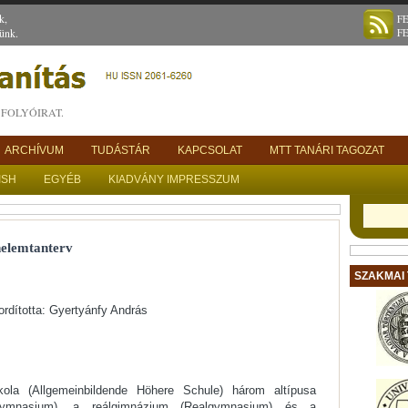
k,
F
ünk.
F
FOLYÓIRAT.
ARCHÍVUM
TUDÁSTÁR
KAPCSOLAT
MTT TANÁRI TAGOZAT
ISH
EGYÉB
KIADVÁNY IMPRESSZUM
nelemtanterv
SZAKMAI
ordította: Gyertyánfy András
ola (Allgemeinbildende Höhere Schule) három altípusa
ymnasium), a reálgimnázium (Realgymnasium) és a