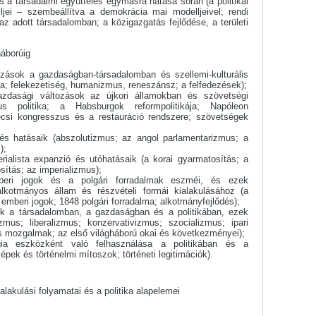
s a társadalmi együttélés egymásra hatása során (a politikai
ljei – szembeállítva a demokrácia mai modelljeivel; rendi
az adott társadalomban; a közigazgatás fejlődése, a területi
háborúig
tozások a gazdaságban-társadalomban és szellemi-kulturális
ga; felekezetiség, humanizmus, reneszánsz; a felfedezések);
gazdasági változások az újkori államokban és szövetségi
kus politika; a Habsburgok reformpolitikája; Napóleon
csi kongresszus és a restauráció rendszere; szövetségek
s hatásaik (abszolutizmus; az angol parlamentarizmus; a
);
rialista expanzió és utóhatásaik (a korai gyarmatosítás; a
sítás; az imperializmus);
beri jogok és a polgári forradalmak eszméi, és ezek
lkotmányos állam és részvételi formái kialakulásához (a
s emberi jogok; 1848 polgári forradalma; alkotmányfejlődés);
ők a társadalomban, a gazdaságban és a politikában, ezek
izmus; liberalizmus; konzervativizmus; szocializmus; ipari
s mozgalmak; az első világháború okai és következményei);
ia eszközként való felhasználása a politikában és a
pek és történelmi mítoszok; történeti legitimációk).
alakulási folyamatai és a politika alapelemei