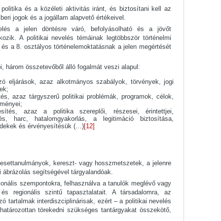
politika és a közéleti aktivitás iránt, és biztosítani kell az
eri jogok és a jogállam alapvető értékeivel.
elés a jelen döntésre váró, befolyásolható és a jövőt
ozik. A politikai nevelés témáinak legtöbbször történelmi
. és a 8. osztályos történelemoktatásnak a jelen megértését
bbi, három összetevőből álló fogalmát veszi alapul:
zó eljárások, azaz alkotmányos szabályok, törvények, jogi
ek;
tés, azaz tárgyszerű politikai problémák, programok, célok,
dményei;
sítés, azaz a politika szereplői, részesei, érintettjei,
és, harc, hatalomgyakorlás, a legitimáció biztosítása,
érdekek és érvényesítésük (…)
[12]
esettanulmányok, kereszt- vagy hosszmetszetek, a jelenre
i ábrázolás segítségével tárgyalandóak.
egionális szempontokra, felhasználva a tanulók meglévő vagy
s regionális szintű tapasztalatait. A társadalomra, az
ó tartalmak interdiszciplinárisak, ezért – a politikai nevelés
határozottan törekedni szükséges tantárgyakat összekötő,