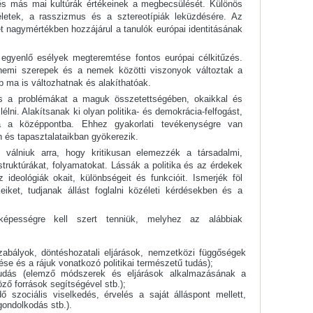
és más mai kultúrák értékeinek a megbecsülését. Különös
ítéletek, a rasszizmus és a sztereotípiák leküzdésére. Az
et nagymértékben hozzájárul a tanulók európai identitásának
egyenlő esélyek megteremtése fontos európai célkitűzés.
 nemi szerepek és a nemek közötti viszonyok változtak a
 ma is változhatnak és alakíthatóak.
és a problémákat a maguk összetettségében, okaikkal és
ni. Alakítsanak ki olyan politika- és demokrácia-felfogást,
ja a középpontba. Ehhez gyakorlati tevékenységre van
 és tapasztalataikban gyökerezik.
 válniuk arra, hogy kritikusan elemezzék a társadalmi,
i struktúrákat, folyamatokat. Lássák a politika és az érdekek
ideológiák okait, különbségeit és funkcióit. Ismerjék föl
eiket, tudjanak állást foglalni közéleti kérdésekben és a
képességre kell szert tenniük, melyhez az alábbiak
szabályok, döntéshozatali eljárások, nemzetközi függőségek
se és a rájuk vonatkozó politikai természetű tudás);
udás (elemző módszerek és eljárások alkalmazásának a
ző források segítségével stb.);
ő szociális viselkedés, érvelés a saját álláspont mellett,
 gondolkodás stb.).