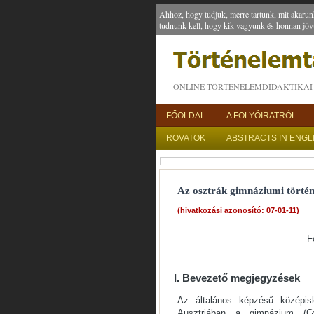
Ahhoz, hogy tudjuk, merre tartunk, mit akarun
tudnunk kell, hogy kik vagyunk és honnan jöv
ONLINE TÖRTÉNELEMDIDAKTIKAI 
FŐOLDAL
A FOLYÓIRATRÓL
ROVATOK
ABSTRACTS IN ENGL
Az osztrák gimnáziumi törté
(hivatkozási azonosító: 07-01-11)
F
I. Bevezető megjegyzések
Az általános képzésű középisk
Ausztriában a gimnázium (G