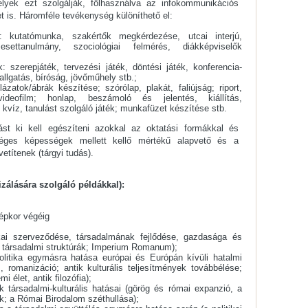
lyek ezt szolgálják, fölhasználva az infokommunikációs
t is. Háromféle tevékenység különíthető el:
: kutatómunka, szakértők megkérdezése, utcai interjú,
esettanulmány, szociológiai felmérés, diákképviselők
 szerepjáték, tervezési játék, döntési játék, konferencia-
allgatás, bíróság, jövőműhely stb.;
ázatok/ábrák készítése; szórólap, plakát, faliújság; riport,
videofilm; honlap, beszámoló és jelentés, kiállítás,
 kvíz, tanulást szolgáló játék; munkafüzet készítése stb.
ást ki kell egészíteni azokkal az oktatási formákkal és
séges képességek mellett kellő mértékű alapvető és a
etítenek (tárgyi tudás).
zálására szolgáló példákkal):
zépkor végéig
ikai szerveződése, társadalmának fejlődése, gazdasága és
ca; társadalmi struktúrák; Imperium Romanum);
politika egymásra hatása európai és Európán kívüli hatalmi
 romanizáció; antik kulturális teljesítmények továbbélése;
i élet, antik filozófia);
 társadalmi-kulturális hatásai (görög és római expanzió, a
ok; a Római Birodalom széthullása);