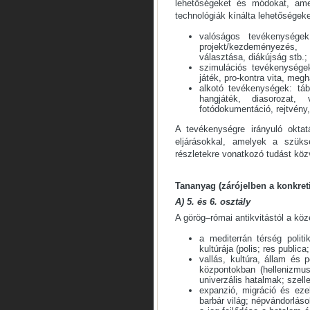
lehetőségeket és módokat, ame
technológiák kínálta lehetőségeke
valóságos tevékenységek
projekt/kezdeményezés, 
választása, diákújság stb.;
szimulációs tevékenységek:
játék, pro-kontra vita, megh
alkotó tevékenységek: tábl
hangjáték, diasorozat, 
fotódokumentáció, rejtvény,
A tevékenységre irányuló oktat
eljárásokkal, amelyek a szük
részletekre vonatkozó tudást közv
Tananyag (zárójelben a konkreti
A) 5. és 6. osztály
A görög–római antikvitástól a kö
a mediterrán térség polit
kultúrája (polis; res publi
vallás, kultúra, állam és 
központokban (hellenizmus,
univerzális hatalmak; szellem
expanzió, migráció és ezek
barbár világ; népvándorlás