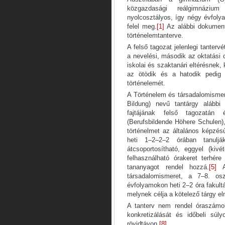
közgazdasági reálgimnázium
nyolcosztályos, így négy évfol
felel meg.
[1]
Az alábbi dokument
történelemtanterve.
A felső tagozat jelenlegi tanter
a nevelési, második az oktatási cé
iskolai és szaktanári eltérésnek,
az ötödik és a hatodik pedig 
történelemét.
A Történelem és társadalomismere
Bildung) nevű tantárgy alábbi
fajtájának felső tagozatán é
(Berufsbildende Höhere Schulen)
történelmet az általános képzés
heti 1–2–2–2 órában tanulj
átcsoportosítható, eggyel (kiv
felhasználható órakeret terhér
tananyagot rendel hozzá.
[5]
A 
társadalomismeret, a 7–8. osz
évfolyamokon heti 2–2 óra fakultá
melynek célja a kötelező tárgy el
A tanterv nem rendel óraszámo
konkretizálását és időbeli súl
rövidtávon.
[8]