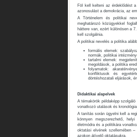
Föl kell kelteni az érdeklődést a 
azonosulást a demokrácia, az emb
A Történelem és politikai nev
meghatározó közügyekkel foglalk
háttere van, ezért különösen a 7
kell szolgálnia.
A politikai nevelés a politika alá
formális elemek: szabályo
normák, politikai intézmény
tartalmi elemek: megjelení
megoldások, a politika ere
folyamatok: akaratérvénye
konfliktusok és egyetért
döntéshozatali eljárások, 
Didaktikai alapelvek
A témakörök példaképp szolgáló 
vonatkozó utalások és kronológia
A tanítás során ügyelni kell a r
könnyen megszerezhető, helyi é
életmódra és a politikára vonatkoz
oktatási elvének szellemében – 
azokon átívelő oktatásukra.