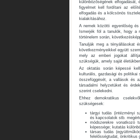
különbözőségének elfogadását, 
figyelmet kell fordítani az elő
elfogadás és a kölcsönös tisztel
kialakításához.
A nemek közötti egyenlőség és 
Ismerjék föl a tanulók, hogy a
történelem során, következésképp
Tanulják meg a tényállásokat 
következményeikkel együtt szemlél
mely az emberi jogokat állít
szükségük, amely saját életükben
Az oktatás során képessé kell
kulturális, gazdasági és politika
összefüggését, a vallások és az 
társadalmi helyzetüket és érdek
szerint cselekedni.
Ehhez demokratikus cselekvő
szükségesek:
tárgyi tudás (intézményi 
és kapcsolatok stb. megérté
módszerekre vonatkozó t
képessége; kutatás különbö
társas tudás (együttműköd
felelősségtudat, önkritikus