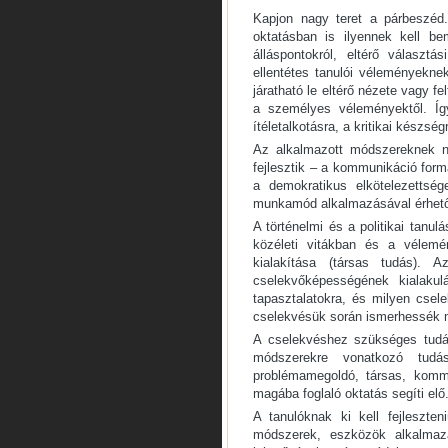
Kapjon nagy teret a párbeszéd.
oktatásban is ilyennek kell be
álláspontokról, eltérő választá
ellentétes tanulói véleményekn
járatható le eltérő nézete vagy fe
a személyes véleményektől. Íg
ítéletalkotásra, a kritikai készsé
Az alkalmazott módszereknek na
fejlesztik – a kommunikáció formá
a demokratikus elkötelezettség
munkamód alkalmazásával érhető
A történelmi és a politikai tanu
közéleti vitákban és a vélemé
kialakítása (társas tudás). A
cselekvőképességének kialakul
tapasztalatokra, és milyen csele
cselekvésük során ismerhessék 
A cselekvéshez szükséges tudás
módszerekre vonatkozó tudást
problémamegoldó, társas, kommun
magába foglaló oktatás segíti elő
A tanulóknak ki kell fejleszt
módszerek, eszközök alkalmazá