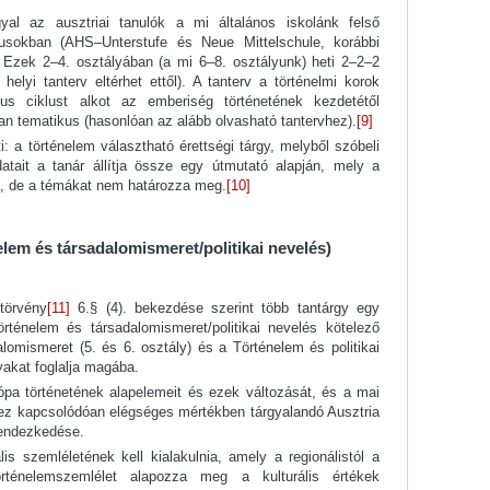
yal az ausztriai tanulók a mi általános iskolánk felső
pusokban (AHS–Unterstufe és Neue Mittelschule, korábbi
 Ezek 2–4. osztályában (a mi 6–8. osztályunk) heti 2–2–2
helyi tanterv eltérhet ettől). A tanterv a történelmi korok
us ciklust alkot az emberiség történetének kezdetétől
ban tematikus (hasonlóan az alább olvasható tantervhez).
[9]
i: a történelem választható érettségi tárgy, melyből szóbeli
datait a tanár állítja össze egy útmutató alapján, mely a
a, de a témákat nem határozza meg.
[10]
lem és társadalomismeret/politikai nevelés)
törvény
[11]
6.§ (4). bekezdése szerint több tantárgy egy
rténelem és társadalomismeret/politikai nevelés kötelező
lomismeret (5. és 6. osztály) és a Történelem és politikai
gyakat foglalja magába.
ópa történetének alapelemeit és ezek változását, és a mai
hez kapcsolódóan elégséges mértékben tárgyalandó Ausztria
erendezkedése.
is szemléletének kell kialakulnia, amely a regionálistól a
örténelemszemlélet alapozza meg a kulturális értékek