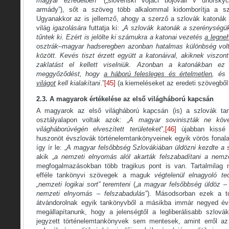
magyar ezredeiben
” („slovenskí vojaci bojovali v uhorský
armády”), sőt a szöveg több alkalommal kidomborítja a szl
Ugyanakkor az is jellemző, ahogy a szerző a szlovák katonák h
világ
igazolására
futtatja ki: „
A szlovák katonák a szerénységük
tűntek ki. Ezért is jelölte ki számukra a katonai vezetés
a legne
osztrák–magyar hadseregben azonban hatalmas különbség volt
között. Kevés tiszt érzett együtt a katonáival, akiknek viszo
zaklatást el kellett viselniük. Azonban a katonákban ez
meggyőződést, hogy
a háború felesleges és értelmetlen
, és
világot
kell kialakítani
.”
[45]
(a kiemeléseket az eredeti szövegből 
2.3. A magyarok értékelése az első világháború kapcsán
A magyarok az első világháború kapcsán (is) a szlovák tan
osztályalapon voltak azok: „
A magyar soviniszták ne köve
világháborúvégén elveszített területeket
”,
[46]
újabban kissé t
huszonöt évszlovák történelemtankönyveinek egyik vörös fonala
így ír le: „
A magyar felsőbbség Szlovákiában üldözni kezdte a 
akik „
a nemzeti elnyomás alól akarták felszabadítani a nemz
megfogalmazásokban több tragikus pont is van. Tartalmilag 
efféle tankönyvi szövegek a maguk
végtelenül elnagyoló te
„nemzeti logikai sort” teremteni
(„
a magyar felsőbbség üldöz
nemzeti elnyomás
–
felszabadulás
”). Másodsorban ezek a t
átvándorolnak egyik tankönyvből a másikba immár negyed évsz
megállapítanunk, hogy a jelenségtől a legliberálisabb szlová
jegyzett történelemtankönyvek sem mentesek, amint erről az a