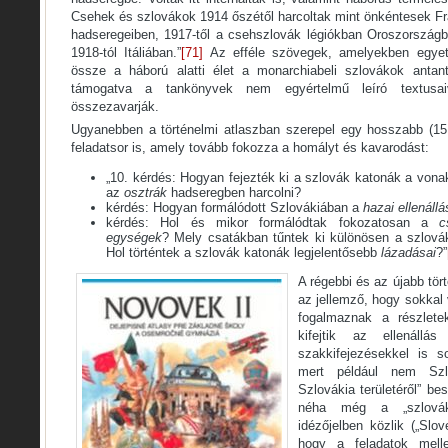
Csehek és szlovákok 1914 őszétől harcoltak mint önkéntesek F
hadseregeiben, 1917-től a csehszlovák légiókban Oroszország
1918-tól Itáliában.”
[71]
Az efféle szövegek, amelyekben egyet
össze a háború alatti élet a monarchiabeli szlovákok antant
támogatva a tankönyvek nem egyértelmű leíró textusaiv
összezavarják.
Ugyanebben a történelmi atlaszban szerepel egy hosszabb (15 té
feladatsor is, amely tovább fokozza a homályt és kavarodást:
„10. kérdés: Hogyan fejezték ki a szlovák katonák a von
az
osztrák
hadseregben harcolni?
kérdés: Hogyan formálódott Szlovákiában a
hazai ellenállá
kérdés: Hol és mikor formálódtak fokozatosan a
c
egységek
? Mely csatákban tűntek ki különösen a szlov
Hol történtek a szlovák katonák legjelentősebb
lázadásai
?”
A régebbi és az újabb tör
az jellemző, hogy sokkal
fogalmaznak a részlete
kifejtik az ellenállás 
szakkifejezésekkel is 
mert például nem Szl
Szlovákia területéről” be
néha még a „szlovák 
idézőjelben közlik („Slov
hogy a feladatok mell