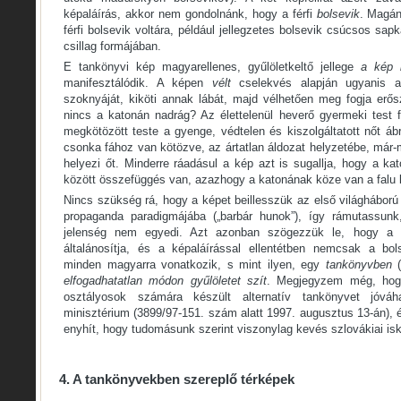
képaláírás, akkor nem gondolnánk, hogy a férfi
bolsevik
. Magán
férfi bolsevik voltára, például jellegzetes bolsevik csúcsos sa
csillag formájában.
E tankönyvi kép magyarellenes, gyűlöletkeltő jellege
a kép l
manifesztálódik. A képen
vélt
cselekvés alapján ugyanis 
szoknyáját, kiköti annak lábát, majd vélhetően meg fogja erős
nincs a katonán nadrág? Az élettelenül heverő gyermeki test f
megkötözött teste a gyenge, védtelen és kiszolgáltatott nőt áb
csonka fához van kötözve, az ártatlan áldozat helyzetébe, már-
helyezi őt. Minderre ráadásul a kép azt is sugallja, hogy a ka
között összefüggés van, azazhogy a katonának köze van a falu 
Nincs szükség rá, hogy a képet beillesszük az első világháború 
propaganda paradigmájába („barbár hunok”), így rámutassunk,
jelenség nem egyedi. Azt azonban szögezzük le, hogy a 
általánosítja, és a képaláírással ellentétben nemcsak a bol
minden magyarra vonatkozik, s mint ilyen, egy
tankönyvben
elfogadhatatlan módon gyűlöletet szít
. Megjegyzem még, hog
osztályosok számára készült alternatív tankönyvet jóvá
minisztérium (3899/97-151. szám alatt 1997. augusztus 13-án),
enyhít, hogy tudomásunk szerint viszonylag kevés szlovákiai is
4. A tankönyvekben szereplő térképek