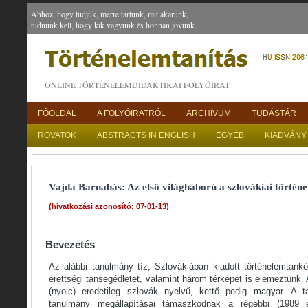
Ahhoz, hogy tudjuk, merre tartunk, mit akarunk,
tudnunk kell, hogy kik vagyunk és honnan jövünk.
ONLINE TÖRTÉNELEMDIDAKTIKAI FOLYÓIRAT.
FŐOLDAL
A FOLYÓIRATRÓL
ARCHÍVUM
TUDÁSTÁR
ROVATOK
ABSTRACTS IN ENGLISH
EGYÉB
KIADVÁNY
Vajda Barnabás: Az első világháború a szlovákiai törté
(hivatkozási azonosító: 07-01-13)
Bevezetés
Az alábbi tanulmány tíz, Szlovákiában kiadott történelemtankö
érettségi tansegédletet, valamint három térképet is elemeztünk.
(nyolc) eredetileg szlovák nyelvű, kettő pedig magyar. A 
tanulmány megállapításai támaszkodnak a régebbi (1989 e