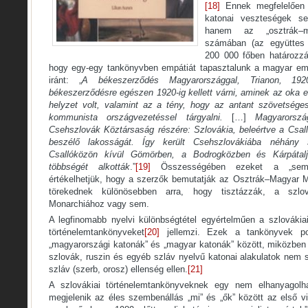
[18]
Ennek megfelelően 
katonai veszteségek s
hanem az „osztrák–m
számában (az együttes 
200 000 főben határozzá
hogy egy-egy tankönyvben empátiát tapasztalunk a magyar emb
iránt: „
A békeszerződés Magyarországgal, Trianon, 1
békeszerződésre egészen 1920-ig kellett várni, aminek az oka eg
helyzet volt, valamint az a tény, hogy az antant szövetsége
kommunista országvezetéssel tárgyalni.
[…]
Magyarorszá
Csehszlovák Köztársaság részére: Szlovákia, beleértve a Csa
beszélő lakosságát. Így került Csehszlovákiába néhány
Csallóközön kívül Gömörben, a Bodrogközben és Kárpátal
többségét alkották
.”
[19]
Összességében ezeket a „semle
értékelhetjük, hogy a szerzők bemutatják az Osztrák–Magyar 
törekednek különösebben arra, hogy tisztázzák, a szl
Monarchiához vagy sem.
A legfinomabb nyelvi különbségtétel egyértelműen a szlovákiai
történelemtankönyveket
[20]
jellemzi. Ezek a tankönyvek po
„magyarországi katonák” és „magyar katonák” között, miközben 
szlovák, ruszin és egyéb szláv nyelvű katonai alakulatok nem 
szláv (szerb, orosz) ellenség ellen.
[21]
A szlovákiai történelemtankönyveknek egy nem elhanyagolha
megjelenik az éles szembenállás „mi” és „ők” között az első 