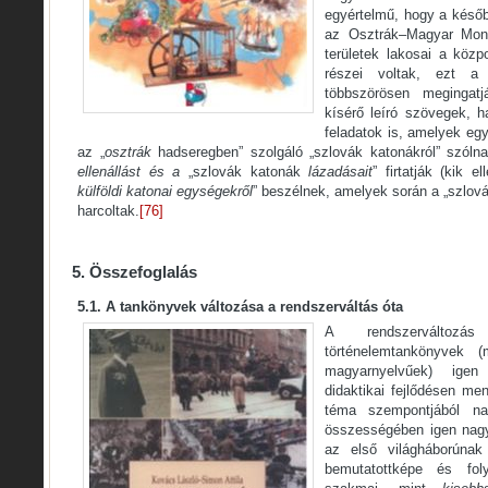
egyértelmű, hogy a később
az Osztrák–Magyar Mona
területek lakosai a köz
részei voltak, ezt 
többszörösen megingat
kísérő leíró szövegek, 
feladatok is, amelyek e
az „
osztrák
hadseregben” szolgáló „szlovák katonákról” szóln
ellenállást és a
„szlovák katonák
lázadásait
” firtatják (kik e
külföldi katonai egységekről
” beszélnek, amelyek során a „szlo
harcoltak.
[76]
5. Összefoglalás
5.1. A tankönyvek változása a rendszerváltás óta
A rendszerváltoz
történelemtankönyvek
magyarnyelvűek) igen
didaktikai fejlődésen men
téma szempontjából na
összességében igen nagy
az első világháborúna
bemutatottképe és fo