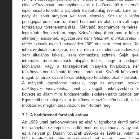
elég
változatosak
, amennyiben azok a hadüzenettől a személ
diplomáciatörténettől a sajtóbeli karikatúrákig ívelnek. Erre a
nagy és sötét árnyékot vet több jelenség. Közülük a legfo
pedagógiai praxisban az elmúlt huszonöt év alatt sem volt kép
forrásalapú történelemtanítás. Mérvadó tudományos felmérés
leginkább következtetni, hogy Szlovákiában (több más, a közokt
eltérően) nincsenek, egyszerűen
nem léteznek munkafüzetek
efféle szlovák nyelvű tansegédlet 1989 óta nem jelent meg. Rá
intenzív didaktikai eljárás nem is része a mindennapi szlovákia
sem általános iskolai, sem gimnazista szinten. Saját gyak
informális megkérdezések alapján tudjuk, hogy a pedagó
időhiányra, vagy a tansegédletek hiányára hivatkozva n
tankönyvekben található történeti forrásokat. Kivételt képeznek
maguk állítanak össze forrásfeldolgozó feladatsorokat – belőlük
A mélyebb igazsághoz tartozik, hogy az egyetemi szak
tankönyves innovációkat
(amit a vizsgált tankönyvekben ö
követte az állam mint fundamentális iskolafenntartó tudatos tan
Egyszerűbben kifejezve: a tankönyvfejlesztés előrehaladt, a t
módszerek megtanítása viszont nem történt meg.
3.2. A hadtörténeti források aránya
Az 1989 utáni tankönyvekben az első világháborút érintő tankö
fele arányban szerepelnek hadtörténeti és diplomácia- vagy politi
ez a helyzet pl. Dušan Kováčék 1996-os és 1998-as, valamint
Más tartalmú (pl. örömteli szórakozással, sporttal vagy élelm