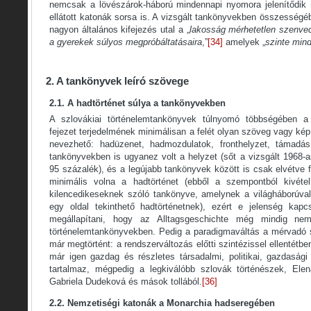
nemcsak a lövészárok-háború mindennapi nyomora jelenítődi
ellátott katonák sorsa is. A vizsgált tankönyvekben összesség
nagyon általános kifejezés utal a „
lakosság mérhetetlen szenve
a gyerekek súlyos megpróbáltatásaira
,”
[34]
amelyek „
szinte mind
2. A tankönyvek leíró szövege
2.1. A hadtörténet súlya a tankönyvekben
A szlovákiai történelemtankönyvek túlnyomó többségében a 
fejezet terjedelmének minimálisan a felét olyan szöveg vagy kép
nevezhető: hadüzenet, hadmozdulatok, fronthelyzet, támadás
tankönyvekben is ugyanez volt a helyzet (sőt a vizsgált 1968-
95 százalék), és a legújabb tankönyvek között is csak elvétve 
minimális volna a hadtörténet (ebből a szempontból kivét
kilencedikeseknek szóló tankönyve, amelynek a világháborúval 
egy oldal tekinthető hadtörténetnek), ezért e jelenség kapc
megállapítani, hogy az Alltagsgeschichte még mindig nem
történelemtankönyvekben. Pedig a paradigmaváltás a mérvadó s
már megtörtént: a rendszerváltozás előtti szintézissel ellentét
már igen gazdag és részletes társadalmi, politikai, gazdasági 
tartalmaz, mégpedig a legkiválóbb szlovák történészek, El
Gabriela Dudeková és mások tollából.
[36]
2.2. Nemzetiségi katonák a Monarchia hadseregében