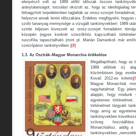
elenyésző
volt az 1989
előtti
időszak összes tankönyvéb
aránytalanságot, torzulást okozott az, hogy az ideológiailag te
felnagyított terjedelemben taglalták az orosz-szovjet forradalmat
helyezve annak lenini időszakára. Érdekes megfigyelni, hogyan a
szóló tananyag
mennyisége
a vizsgált tankönyvekben: 1989 utá
szinte teljesen kiveszett az orosz-szovjet forradalom témá
közepén (egyes konkrét szerzőkhöz kapcsolható történele
ruszofília tapasztalható (mint pl. Marián Damankoš már emlí
szerzőpáros tankönyvében.)
[8]
1.3. Az Osztrák–Magyar Monarchia értékelése
Megállapítható, hogy az 
1989 előttiek is) al
közömbösen (egy esetb
Kováč 2012-es kötete)
[
Magyar Monarchiát mi
nagyhatalmat
. Egy jelen
alapján, hogy módunk 
egyetemes történelmet
történelmet tárgyaló tan
hogy amíg az egyetemes
tankönyvekben következe
szöveg hozzáállás
Monarchiához, addig a n
tankönyvekben „nemzetib