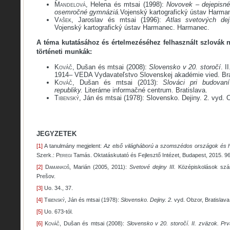
Mandelová
, Helena és mtsai (1998):
Novovek – dejepisné
osemročné gymnáziá.
Vojenský kartografický ústav Harma
Vašek
, Jaroslav és mtsai (1996):
Atlas svetových de
Vojenský kartografický ústav Harmanec. Harmanec.
A téma kutatásához és értelmezéséhez felhasznált szlovák n
történeti munkák:
Kováč
, Dušan és mtsai (2008):
Slovensko v 20. storočí
. I
1914
–
VEDA Vydavateľstvo Slovenskej akadémie vied. Bra
Kováč
, Dušan és mtsai (2013):
Slováci pri budovan
republiky.
Literárne informačné centrum. Bratislava.
Tibenský
, Ján és mtsai (1978): Slovensko. Dejiny. 2. vyd. O
JEGYZETEK
[1]
A tanulmány megjelent:
Az első világháború a szomszédos országok és 
Szerk.:
Peregi
Tamás. Oktatáskutató és Fejlesztő Intézet, Budapest, 2015. 96
[2]
Damankoš
, Marián (2005, 2011):
Svetové dejiny III.
Középiskolások szám
Prešov.
[3]
Uo. 34., 37.
[4]
Tibenský
, Ján és mtsai (1978):
Slovensko. Dejiny. 2.
vyd. Obzor, Bratislava
[5]
Uo. 673-tól.
[6]
Kováč
, Dušan és mtsai (2008):
Slovensko v 20. storočí. II. zväzok. P