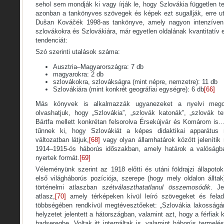
sehol sem mondják ki vagy írják le, hogy Szlovákia független te
azonban a tankönyves szövegek és képek ezt sugallják, erre uta
Dušan Kováčék 1998-as tankönyve, amely nagyon intenzíven 
szlovákokra és Szlovákiára, már egyetlen oldalának kvantitatív 
tendenciát:
Szó szerinti utalások száma:
Ausztria–Magyarországra: 7 db
magyarokra: 2 db
szlovákokra, szlovákságra (mint népre, nemzetre): 11 db
Szlovákiára (mint konkrét geográfiai egységre): 6 db
[66]
Más könyvek is alkalmazzák ugyanezeket a nyelvi mego
olvashatjuk, hogy „Szlovákia”, „szlovák katonák”, „szlovák t
Bártfa mellett konkrétan felsorolva Érsekújvár és Komárom is…
tűnnek ki, hogy Szlovákiát a képes didaktikai apparátus r
változatban látjuk,
[68]
vagy olyan államhatárok között jeleníti
1914–1915-ös háborús időszakban, amely határok a valóságb
nyertek formát.
[69]
Véleményünk szerint az 1918 előtti és utáni földrajzi állapot
első világháborús pozíciója, szerepe (hogy mely oldalon állta
történelmi atlaszban
szétválaszthatatlanul összemosódik
. Je
atlasz,
[70]
amely térképeken kívül leíró szövegeket és felada
többségében rendkívül megtévesztőeket: „Szlovákia lakosságá
helyzetet jelentett a hátországban, valamint azt, hogy a férfiak 
hadseregbe. Voltak itt internáltak is, valamint háborús termelés