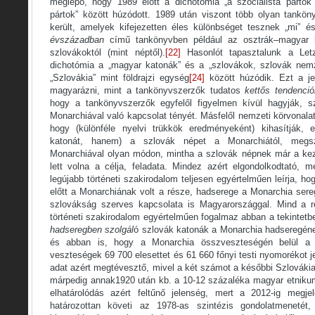
meglepő, hogy 1989 előtt a dichotómia „a szocialista pártok”
pártok” között húzódott. 1989 után viszont több olyan tanköny
került, amelyek kifejezetten éles különbséget tesznek „mi” é
évszázadban
című tankönyvben például az osztrák–magyar h
szlovákoktól (mint néptől).
[22]
Hasonlót tapasztalunk a Letz
dichotómia a „magyar katonák” és a „szlovákok, szlovák nem
„Szlovákia” mint földrajzi egység
[24]
között húzódik. Ezt a j
magyarázni, mint a tankönyvszerzők tudatos
kettős tendenci
hogy a tankönyvszerzők egyfelől figyelmen kívül hagyják, sz
Monarchiával való kapcsolat tényét. Másfelől nemzeti körvonalat
hogy (különféle nyelvi trükkök eredményeként) kihasítják, e
katonát, hanem) a szlovák népet a Monarchiától, megs
Monarchiával olyan módon, mintha a szlovák népnek már a kez
lett volna a célja, feladata. Mindez azért elgondolkodtató, 
legújabb történeti szakirodalom teljesen egyértelműen leírja, h
előtt a Monarchiának volt a része, hadserege a Monarchia sereg
szlovákság szerves kapcsolata is Magyarországgal. Mind a r
történeti szakirodalom egyértelműen fogalmaz abban a tekintet
hadseregben szolgál
ó szlovák katonák a Monarchia hadseregéne
és abban is, hogy a Monarchia összveszteségén belül a s
veszteségek 69 700 elesettet és 61 660 főnyi testi nyomorékot je
adat azért megtévesztő, mivel a két számot a későbbi Szlovákia 
márpedig annak1920 után kb. a 10-12 százaléka magyar etnikumú
elhatárolódás azért feltűnő jelenség, mert a 2012-ig megj
határozottan követi az 1978-as szintézis gondolatmenetét,