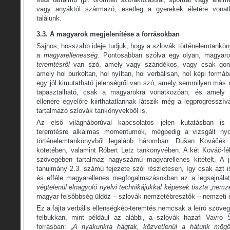
vagy anyáktól származó, esetleg a gyerekek életére vonatk
találunk.
3.3. A magyarok megjelenítése a forrásokban
Sajnos, hosszabb ideje tudjuk, hogy a szlovák történelemtankö
a
magyarellenesség
. Pontosabban szólva egy olyan, magyar
teremtésről
van szó, amely vagy szándékos, vagy csak gonda
amely hol burkoltan, hol nyíltan, hol verbálisan, hol képi form
egy jól kimutatható jelenségről van szó, amely semmilyen más
tapasztalható, csak a magyarokra vonatkozóan, és amely 
ellenére egyelőre kiirthatatlannak látszik még a legprogresszív
tartalmazó szlovák tankönyvekből is.
Az első világháborúval kapcsolatos jelen kutatásban is 
teremtésre alkalmas momentumok, mégpedig a vizsgált nyol
történelemtankönyvből legalább háromban: Dušan Kováčék
kötetében, valamint Róbert Letz tankönyvében. A két Kováč-fél
szövegében tartalmaz nagyszámú magyarellenes kitételt. A je
tanulmány 2.3. számú fejezete szól részletesen, így csak azt 
és efféle magyarellenes megfogalmazásokban az a legsajnál
végtelenül elnagyoló nyelvi technikájukkal képesek tiszta „nemze
magyar felsőbbség üldöz – szlovák nemzetébresztők – nemzeti e
Ez a fajta verbális ellenségkép-teremtés nemcsak a leíró szöve
felbukkan, mint például az alábbi, a szlovák hazafi Vavro
forrásban: „
A nyakunkra hágtak, közvetlenül a hátunk mögöt