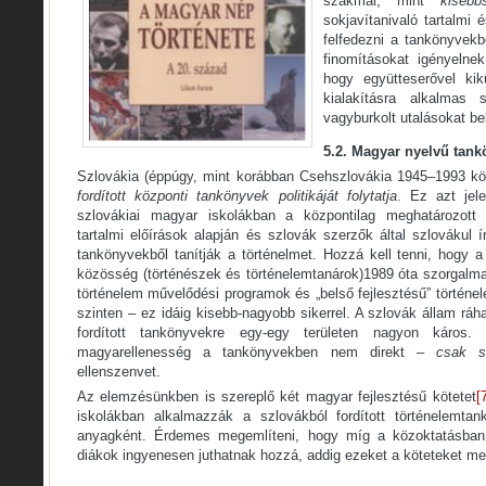
szakmai, mint
kiseb
sokjavítanivaló tartalmi é
felfedezni a tankönyvekb
finomításokat igényelne
hogy együtteserővel kik
kialakításra alkalmas 
vagyburkolt utalásokat be
5.2. Magyar nyelvű tan
Szlovákia (éppúgy, mint korábban Csehszlovákia 1945–1993 kö
fordított központi tankönyvek politikáját folytatja
. Ez azt jel
szlovákiai magyar iskolákban a központilag meghatározott 
tartalmi előírások alapján és szlovák szerzők által szlovákul í
tankönyvekből tanítják a történelmet. Hozzá kell tenni, hogy 
közösség (történészek és történelemtanárok)1989 óta szorgalma
történelem művelődési programok és „belső fejlesztésű” történ
szinten – ez idáig kisebb-nagyobb sikerrel. A szlovák állam rá
fordított tankönyvekre egy-egy területen nagyon káros.
magyarellenesség a tankönyvekben nem direkt –
csak s
ellenszenvet.
Az elemzésünkben is szereplő két magyar fejlesztésű kötetet
[
iskolákban alkalmazzák a szlovákból fordított történelemtan
anyagként. Érdemes megemlíteni, hogy míg a közoktatásban
diákok ingyenesen juthatnak hozzá, addig ezeket a köteteket meg