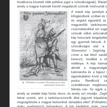
hivatkozva követelt több politikai jogot a szlovákságnak). Mara
amely a
magyar katonák között megalázott szlovák
motívumát su
A másik kép (amelyet a
kifogásoltunk szóban és 
és angolul egyaránt) az
magyarofób tankönyve
csúsztatásokkal azt suga
szlovák nőket erőszako
kép hosszanti tengelyébe 
egy gyermek fekszik. A 
szlovákságra utal: a 
Slovensku! – Segítség 
címer a bal felső saro
kereszt), továbbá a n
mellénye. A kép harmad
akinek a magyarságár
katonaruha és a bajusz 
egyenkabáton kívül a hát
puska. Rendkívül zav
szándékosan megtéves
felirata van. Az egyik a 
amely az eredeti képi forrás része, és amely ezt mondja: „
Segí
felirat szerint, ami a tankönyvszerzők által jegyzett képaláírá
megsegítésére a magyar bolsevikok támadása ellen
” (Pohľadni
útoku maďarských boľsevikov). A két képfelirat azért za