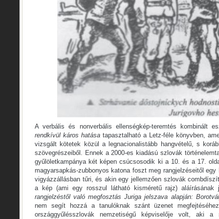
A verbális és nonverbális ellenségkép-teremtés kombinált e
rendkívül káros hatása
tapasztalható a Letz-féle könyvben, ame
vizsgált kötetek közül a legnacionalistább hangvételű, s korá
szövegrészeiből. Ennek a 2000-es kiadású szlovák történelem
gyűlöletkampánya két képen csúcsosodik ki a 10. és a 17. olda
magyarsapkás-zubbonyos katona foszt meg rangjelzéseitől egy k
vigyázzállásban tűri, és akin egy jellemzően szlovák combdíszí
a kép (ami egy rosszul látható kisméretű rajz) aláírásának 
rangjelzéstől való megfosztás Juriga jelszava alapján: Borotvá
nem segít hozzá a tanulóknak szánt üzenet megfejtéséhez
országgyűlésszlovák nemzetiségű képviselője volt, aki a 