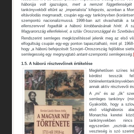
háborúja volt igazságos, mert a nemzet függetlenségét
tankönyvekből eltűnt az „imperialista” kifejezés, azonban a Mon
eltávolodás megmaradt, csupán egy-egy tankönyvben (korántsem
szempontú nacionalizmussá. 1998-ban azt olvashatták a ta
ellenszenvvel fogadták a háború kirobbanásának hírét. A s
Magyarország ellenfeleivel, a szláv Oroszországgal és Szerbiáva
Rendszerint semleges megközelítéssel jelenik meg az első vi
elfogultság csupán egy-egy ponton tapasztalható, mint pl. 1968
hogy „a háború befejezését Szovjet–Oroszország fejlődése siette
semlegesség egy megnyugtató
antant-szempontú semlegesség.
1.5. A háború résztvevőinek értékelése
Meglehetősen színes k
kérdést tesszük fe
történelemtankönyvekbe
annak aktív résztvevői é
A „mi” és az „ők” szem
semleges tankönyv (mi
Gyakoribb, hogy a szlov
első világháborús al
Monarchia keretei kö
tankönyvekben nincs
egyszerűen „osztrák–m
veszteség is szó szerin