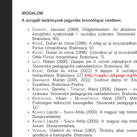
IRODALOM
A vizsgált tankönyvek jegyzéke kronológiai rendben:
Charvát
, Jaroslav (1968):
Világtörténelem. Az általános
középfokú szakiskolák I. osztálya számára
. Slovenské 
Bratislava, 601.
Kováč
, Dušan és mtsai (1996):
A világ az új évszázadban
Pictus Istropolitana. Bratislava, 63.
Kováč
, Dušan és mtsai (1998):
Szlovákia az új évszázad
Orbis Pictus Istropolitana. Bratislava, 71.
Letz
, Róbert (2000):
Dejepis pre 9. ročník základných š
Slovenské pedagogické nakladateľstvo. Bratislava, 94.
Kováč
, Dušan és mtsai (2012):
9 dejepis. 9. osztál
Istropolitana. Bratislava, 127.(
http://vagdsz.edupage.org/fi
Damankoš
, Marián (2005, 2011):
Svetové dejiny III.
Kö
Eurolitera. Bratislava–Prešov.
Kodajová
, Daniela –
Tonková
, Mária (2006):
Dejepis – sv
számára. Slovenské pedagogické nakladateľstvo. Bratislav
Kratochvíl
, Viliam –
Mlynarčíková
, Hana (2007):
Mat
Érettségire felkészítő tansegédlet. Slovenské pedagogick
117.
Kovács
László –
Simon
Attila (2000):
A magyar nép törté
Dunaszerdahely.
Kovács
László –
Simon
Attila (2000):
A magyar nép tört
Aurum. Dunaszerdahely.
Vokálek
, Vladimír és mtsai (1962): Školský atlas sveto
geodézie a kartografie. Bratislava.