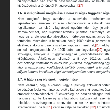
bizonyíthatóan szó szerinti passzusokat emelnek át belőle, m
kivégzésének a történetét Kragujevacban.
[27]
1.6. A világháború megítélése a nemzetiségek függetlensége
Nem meglepő, hogy azokban a szlovákiai történelemtan
fejezetekben, amelyek az első világháborúval a szlovák ne
foglalkoznak, az első világháború egyértelműen úgy jele
szlováknemzet, nép
függetlenségének
jelentős eseménye. A
hogy ez a jelenség (korlátozottabb mértékben ugyan, ámde é
történelmi részekben is felbukkan. Amíg 1989 előtt a „nemzeti 
elvétve, s akkor is csak a szerbek kapcsán merült fel,
[28]
addig 
sokkal hangsúlyosabb. Az 1995 utáni tankönyvekben
[29]
egyá
szövegek, amelyek a ,,függetlenség,” az ,,önrendelkezés” stb
világháborút. Általánosan jellemző, amit egy 2012-es ta
nemzetiségi konfliktusról
olvasunk: „
Ausztria–Magyarország egy
ahol a nemzetiségi konfliktusok belülről gyengítették a birod
súlyos katonai konfliktus végül szükségszerűen annak megszűn
1.7. A hátország életének megjelenítése
Nem jellemző, hogy a korábbi vagy a jelenlegi szlovákiai tört
beleérzően foglalkoznának az első világháború civil vonatkozása
emberek szenvedéseivel. Ellenkezőleg: az összes vizsgált tan
hangsúly szinte kizárólag a világháború
katonai-hadi esem
felbukkan a szövegben a szenvedés, akkor az nem a hátors
szenvedéseit írja le,
[31]
vagy mutatja be képeken.
[32]
Ez utóbbi