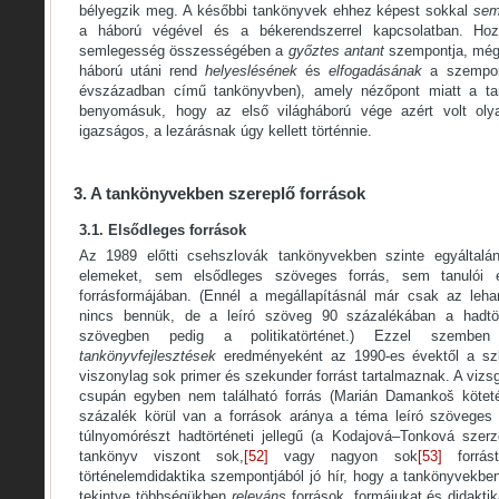
bélyegzik meg. A későbbi tankönyvek ehhez képest sokkal
sem
a háború végével és a békerendszerrel kapcsolatban. Ho
semlegesség összességében a
győztes antant
szempontja, még
háború utáni rend
helyeslésének
és
elfogadásának
a szempon
évszázadban című tankönyvben), amely nézőpont miatt a ta
benyomásuk, hogy az első világháború vége azért volt olya
igazságos, a lezárásnak úgy kellett történnie.
3. A tankönyvekben szereplő források
3.1. Elsődleges források
Az 1989 előtti csehszlovák tankönyvekben szinte egyáltalán
elemeket, sem elsődleges szöveges forrás, sem tanulói 
forrásformájában. (Ennél a megállapításnál már csak az leha
nincs bennük, de a leíró szöveg 90 százalékában a hadtö
szövegben pedig a politikatörténet.) Ezzel szemben
tankönyvfejlesztések
eredményeként az 1990-es évektől a sz
viszonylag sok primer és szekunder forrást tartalmaznak. A vizs
csupán egyben nem található forrás (Marián Damankoš köteté
százalék körül van a források aránya a téma leíró szöveges 
túlnyomórészt hadtörténeti jellegű (a Kodajová–Tonková szer
tankönyv viszont sok,
[52]
vagy nagyon sok
[53]
forrást
történelemdidaktika szempontjából jó hír, hogy a tankönyvekben
tekintve többségükben
releváns
források, formájukat és didaktik