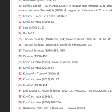
[19]
Damankoš (2005, 2011) 41.
[20]
Kovács
László –
Simon
Attila (2000):
A magyar nép története 1711
–
191
Kovács László és Simon Attila (2000):
A magyar nép története – A 20. század
[21]
Kovács
–
Simon
1711-1918 (2000) 61.
[22]
Kováč
és mtsai (1996) 13.
[23]
Letz (2000) 6., 12.
[24]
Uo. 6
–
13.
[25]
Tibenský
és mtsai (1978) 653, 654;
Kováč
és mtsai (2008) 32
–
33., 68. stb.
[26]
Tibenský
és mtsai (1978) 658.,
Kováč
és mtsai (2008) 32.
[27]
Tibenský
és mtsai (1978) 654., 665.
[28]
Charvát
(1968) 450.
[29]
Kováč
és mtsai (1996),
Kováč
és mtsai (1998)
[30]
Kováč
és mtsai (2012) 14.
[31]
Kodajová
–
Tonková
(2006) 18.
[32]
Kováč
és mtsai (2012) 15., 27.
[33]
Charvát
(1968) 454.
[34]
Letz
(2000) 8.,
Kováč
és mtsai (2012) 15.,
Kodajová
–
Tonková
(2006) 18.
[35]
Kováč
és mtsai (1998) 8.
[36]
Kováč
és mtsai (2008) 169-204.
[37]
Damankoš
(2005, 2011),
Kodajová
–
Tonková
(2006)