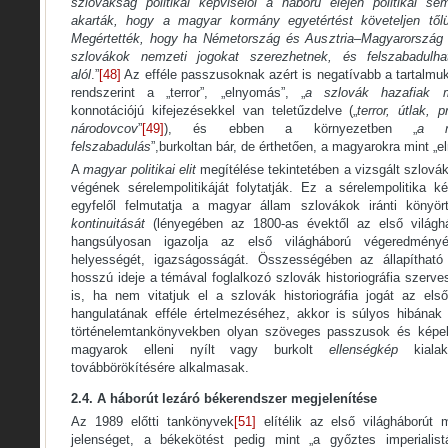
szlovákság politikai képviselői a háború elején politikai s
akarták, hogy a magyar kormány egyetértést követeljen tőlü
Megértették, hogy ha Németország és Ausztria–Magyarország e
szlovákok nemzeti jogokat szerezhetnek, és felszabadul
alól
.”
[48]
Az efféle passzusoknak azért is negatívabb a tartalmu
rendszerint a „terror”, „elnyomás”, „
a szlovák hazafiak m
konnotációjú kifejezésekkel van teletűzdelve („
terror, útlak,
národovcov
”
[49]
), és ebben a környezetben „
a n
felszabadulás
”,burkoltan bár, de érthetően, a magyarokra mint „e
A
magyar politikai elit
megítélése tekintetében a vizsgált szlová
végének sérelempolitikáját folytatják. Ez a sérelempolitika ké
egyfelől felmutatja a magyar állam szlovákok iránti könyört
kontinuitását
(lényegében az 1800-as évektől az első világh
hangsúlyosan igazolja az első világháború végeredmény
helyességét, igazságosságát. Összességében az állapítha
hosszú ideje a témával foglalkozó szlovák historiográfia szer
is, ha nem vitatjuk el a szlovák historiográfia jogát az első
hangulatának efféle értelmezéséhez, akkor is súlyos hibának
történelemtankönyvekben olyan szöveges passzusok és képek
magyarok elleni nyílt vagy burkolt
ellenségkép
kiala
továbbörökítésére alkalmasak.
2.4. A háborút lezáró békerendszer megjelenítése
Az 1989 előtti tankönyvek
[51]
elítélik az első világháborút 
jelenséget, a békekötést pedig mint „a győztes imperialis