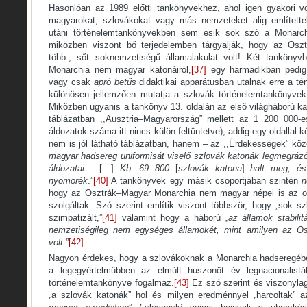
Hasonlóan az 1989 előtti tankönyvekhez, ahol igen gyakori vol
magyarokat, szlovákokat vagy más nemzeteket alig említett
utáni történelemtankönyvekben sem esik sok szó a Monar
miközben viszont bő terjedelemben tárgyalják, hogy az Osz
több-, sőt soknemzetiségű államalakulat volt! Két tankönyv
Monarchia nem magyar katonáiról,
[37]
egy harmadikban pedig 
vagy csak
apró betűs
didaktikai apparátusban utalnak erre a té
különösen jellemzően mutatja a szlovák történelemtankönyvek
Miközben ugyanis a tankönyv 13. oldalán az első világháború kat
táblázatban ,,Ausztria–Magyarország” mellett az 1 200 000-e
áldozatok száma itt nincs külön feltüntetve), addig egy oldalla
nem is jól látható táblázatban, hanem – az ,,Érdekességek” közöt
magyar hadsereg uniformisát viselő szlovák katonák legmegráz
áldozatai
… […]
Kb. 69 800
[
szlovák katona
]
halt meg, és
nyomorék
.”
[40]
A tankönyvek egy másik csoportjában szintén
hogy az Osztrák–Magyar Monarchia nem magyar népei is az o
szolgáltak. Szó szerint említik viszont többször, hogy „sok s
szimpatizált,”
[41]
valamint hogy a háború „
az államok stabilit
nemzetiségileg nem egységes államokét, mint amilyen az Os
volt
.”
[42]
Nagyon érdekes, hogy a szlovákoknak a Monarchia hadseregében
a legegyértelműbben az elmúlt huszonöt év legnacionalistá
történelemtankönyve fogalmaz.
[43]
Ez szó szerint és viszonylag
„a szlovák katonák” hol és milyen eredménnyel „harcoltak” a