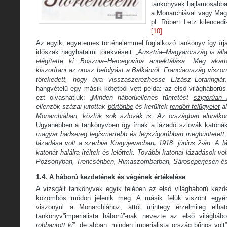
tankönyvek hajlamosabbak
a Monarchiával vagy Mag
pl. Róbert Letz kilenced
[10]
Az egyik, egyetemes történelemmel foglalkozó tankönyv így írj
időszak nagyhatalmi törekvéseit: „
Ausztria–Magyarország is áll
elégítette ki Bosznia–Hercegovina annektálása. Meg akart
kiszorítani az orosz befolyást a Balkánról. Franciaország visz
törekedett, hogy újra visszaszerezhesse Elzász–Lotaringiát
.
hangvételű egy másik kötetből vett példa: az első világháború
ezt olvashatjuk: „
Minden háborúellenes tüntetést
szigorúan 
ellenzők százai jutottak
börtönbe
és kerültek
rendőri felügyelet
a
Monarchiában, köztük sok szlovák is. Az országban eluralk
Ugyanebben a tankönyvben így írnak a lázadó szlovák katonák 
magyar hadsereg legismertebb és legszigorúbban megbüntetett
lázadása volt a szerbiai Kragujevacban
,
1918. június 2-án. A l
katonát halálra ítéltek és lelőttek. További katonai lázadások v
Pozsonyban, Trencsénben, Rimaszombatban, Sároseperjesen é
1.4. A háború kezdetének és végének értékelése
A vizsgált tankönyvek egyik felében az első világháború kez
közömbös módon jelenik meg. A másik felük viszont egyé
viszonyul a Monarchiához, attól mintegy érzelmileg elha
tankönyv”imperialista háború”-nak nevezte az első világhábo
robbantott ki
”, de abban „minden imperialista ország bűnös volt”