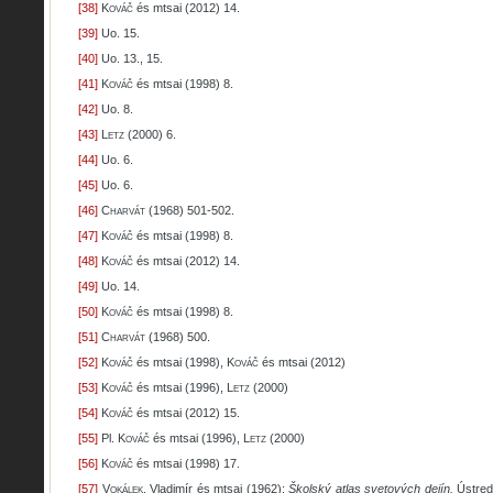
[38]
Kováč
és mtsai (2012) 14.
[39]
Uo. 15.
[40]
Uo. 13., 15.
[41]
Kováč
és mtsai (1998) 8.
[42]
Uo. 8.
[43]
Letz
(2000) 6.
[44]
Uo. 6.
[45]
Uo. 6.
[46]
Charvát
(1968) 501-502.
[47]
Kováč
és mtsai (1998) 8.
[48]
Kováč
és mtsai (2012) 14.
[49]
Uo. 14.
[50]
Kováč
és mtsai (1998) 8.
[51]
Charvát
(1968) 500.
[52]
Kováč
és mtsai (1998),
Kováč
és mtsai (2012)
[53]
Kováč
és mtsai (1996),
Letz
(2000)
[54]
Kováč
és mtsai (2012) 15.
[55]
Pl.
Kováč
és mtsai (1996),
Letz
(2000)
[56]
Kováč
és mtsai (1998) 17.
[57]
Vokálek
, Vladimír és mtsai (1962):
Školský atlas svetových dejín.
Ústred