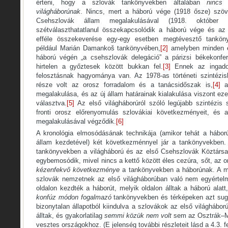
érteni, hogy a szlovák tankönyvekben általában
nincs
világháborúnak
. Nincs, mert a háború vége (1918 ősze) szö
Csehszlovák állam megalakulásával (1918. október 2
szétválaszthatatlanul összekapcsolódik a háború vége és az
efféle összekeverése egy-egy esetben megtévesztő tankön
például Marián Damankoš tankönyvében,
[2]
amelyben minden el
háború végén „a csehszlovák delegáció” a párizsi békekonfer
hirtelen a győztesek között bukkan fel.
[3]
Ennek az ingadozó
felosztásnak hagyománya van. Az 1978-as történeti szintézis
része volt az orosz forradalom és a tanácsidőszak is,
[4]
a 
megalakulása, és az új állam határainak kialakulása viszont ezek
választva.
[5]
Az első világháborúról szóló legújabb szintézis s
fronti orosz előrenyomulás szlovákiai következményeit, és
megalakulásával végződik.
[6]
A kronológia elmosódásának technikája (amikor tehát a hábo
állam kezdetével) két következménnyel jár a tankönyvekben
tankönyvekben a világháború és az első Csehszlovák Köztárs
egybemosódik, mivel nincs a kettő között éles cezúra, sőt, az
kézenfekvő következménye
a tankönyvekben a háborúnak. A 
szlovák nemzetnek az első világháborúban való nem egyértelm
oldalon kezdték a háborút, melyik oldalon álltak a háború alatt
konfúz módon fogalmazó
tankönyvekben és térképeken azt suga
bizonytalan állapotból kiindulva a szlovákok az első világhábo
álltak, és gyakorlatilag
semmi közük nem volt
sem az Osztrák–M
vesztes országokhoz. (E jelenség további részleteit lásd a 4.3. f