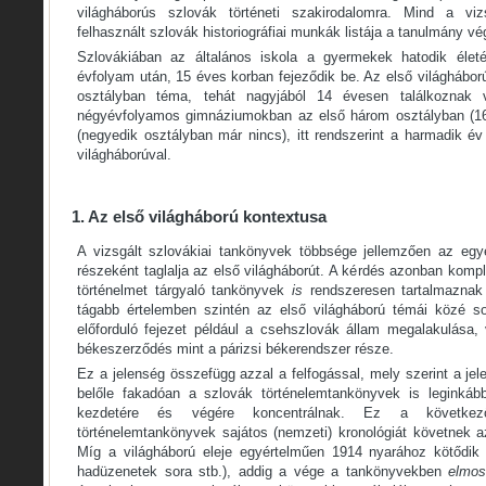
világháborús szlovák történeti szakirodalomra. Mind a vi
felhasznált szlovák historiográfiai munkák listája a tanulmány vé
Szlovákiában az általános iskola a gyermekek hatodik élet
évfolyam után, 15 éves korban fejeződik be. Az első világháború
osztályban téma, tehát nagyjából 14 évesen találkoznak v
négyévfolyamos gimnáziumokban az első három osztályban (16
(negyedik osztályban már nincs), itt rendszerint a harmadik év
világháborúval.
1. Az első világháború kontextusa
A vizsgált szlovákiai tankönyvek többsége jellemzően az egy
részeként taglalja az első világháborút. A kérdés azonban komp
történelmet tárgyaló tankönyvek
is
rendszeresen tartalmaznak
tágabb értelemben szintén az első világháború témái közé soro
előforduló fejezet például a csehszlovák állam megalakulása,
békeszerződés mint a párizsi békerendszer része.
Ez a jelenség összefügg azzal a felfogással, mely szerint a jele
belőle fakadóan a szlovák történelemtankönyvek is leginkáb
kezdetére és végére koncentrálnak. Ez a következő
történelemtankönyvek sajátos (nemzeti) kronológiát követnek a
Míg a világháború eleje egyértelműen 1914 nyarához kötődik (
hadüzenetek sora stb.), addig a vége a tankönyvekben
elmos