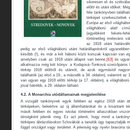
sikeresen el- és szétvál
előtti
és
utáni
időket. Mé
féle tankönyvben találhat
térképet szerkesztettek 
Európa az első világhábor
világháború alatt
című
(egyébként fekete-fe
történetileg irreleváns v
az 1918 utáni határvál
pedig az első világháború utáni határállapotokról ugyanebbe
később (!), és már a két háború közti korszak kapcsán van eg
amelyben csak az 1918 utáni állapot van benne,
[63]
és ugyane
alkalmazza még két könyv: a Kodajová–Tonková szerzőpáros k
térkép 1918 előttről és utánról, de azok egymástól nagyon
találhatók (az első a 19., a második a 34. oldalon), valamint az 
van ugyan egy 1918 előtti térkép (a 17. oldalon), a világhábor
jóval hátrébb, a 29. oldalon látható.
4.2. A Monarchia utódállamainak megjelenítése
A vizsgált tankönyvek egyik felében az egész 1918 után átal
térképeken, beleértve az új államhatárokat és a kisantant tér
másik felében és egyes iskolai történelmi atlaszokban visz
térségként
jelenik meg. Ez azt jelenti, hogy mind a tanköny
térképes ábrázolásokon Szlovákiát a tanulók úgy tapasztalják 
függő országot vagy területet
. A jelenség egy nyelvi bravúrra 