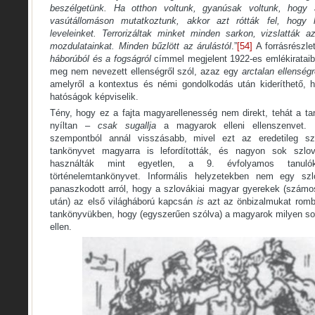
beszélgetünk. Ha otthon voltunk, gyanúsak voltunk, hogy 
vasútállomáson mutatkoztunk, akkor azt rótták fel, hogy 
leveleinket. Terrorizáltak minket minden sarkon, vizslatták 
mozdulatainkat. Minden bűzlött az árulástól
.”
[54]
A forrásrészle
háborúból és a fogságról
címmel megjelent 1922-es emlékirataib
meg nem nevezett ellenségről szól, azaz egy
arctalan ellenség
amelyről a kontextus és némi gondolkodás után kideríthető, 
hatóságok képviselik.
Tény, hogy ez a fajta magyarellenesség nem direkt, tehát a 
nyíltan –
csak sugallja
a magyarok elleni ellenszenvet.
szempontból annál visszásabb, mivel ezt az eredetileg szl
tankönyvet magyarra is lefordították, és nagyon sok szlov
használták mint egyetlen, a 9. évfolyamos tanuló
történelemtankönyvet. Informális helyzetekben nem egy sz
panaszkodott arról, hogy a szlovákiai magyar gyerekek (számos
után) az első világháború kapcsán
is
azt az önbizalmukat romb
tankönyvükben, hogy (egyszerűen szólva) a magyarok milyen sok
ellen.