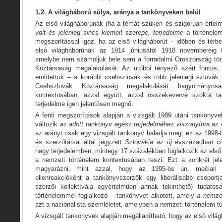
1.2. A világháború súlya, aránya a tankönyveken belül
Az első világháborúnak (ha a témát szűken és szigorúan érte
volt és jelenleg sincs kiemelt szerepe, terjedelme
a történele
megszorítással igaz, ha az első világháborút – időben és tér
első világháborúnak az 1914 júniusától 1918 novemberéig te
amelybe nem számoljuk bele sem a forradalmi Oroszország tör
Köztársaság megalakulását. Az utóbbi tényező azért fontos
említettük – a korábbi csehszlovák és több jelenlegi szlovák
Csehszlovák Köztársaság megalakulását hagyományos
kontextusában, azzal együtt, azzal összekeverve szokta ta
terjedelme igen jelentősen megnő.
A fenti megszorítások alapján a vizsgált 1989 utáni tankönyve
változik
az adott tankönyv egész terjedelméhez viszonyítva
az 
az arányt csak egy vizsgált tankönyv haladja meg; ez az 1998
és szerzőtársai által jegyzett
Szlovákia az új
évszázadban c
nagy terjedelemben, mintegy 17 százalékban foglalkozik az első 
a nemzeti történelem kontextusában teszi. Ezt a konkrét je
magyarázni, mint azzal, hogy az 1995-ös ún. mečiari n
ellenreakcióként a tankönyvszerzők egy liberálisabb csoport
szerzői kollektívája egyértelműen annak tekinthető) tudat
történelemmel foglalkozó – tankönyvet alkotott, amely
a nemzet
azt a nacionalista szemléletet, amelyben a nemzeti történelem tú
A vizsgált tankönyvek alapján megállapítható, hogy az első vilá