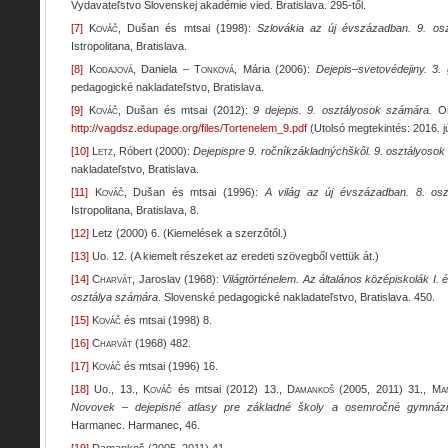
Vydavateľstvo Slovenskej akadémie vied. Bratislava. 295-től.
[7]
Kováč
, Dušan és mtsai (1998):
Szlovákia az új évszázadban. 9. o
Istropolitana, Bratislava.
[8]
Kodajová
, Daniela –
Tonková
, Mária (2006):
Dejepis–svetovédejiny. 3
pedagogické nakladateľstvo, Bratislava.
[9]
Kováč
, Dušan és mtsai (2012):
9 dejepis. 9. osztályosok számára.
Or
http://vagdsz.edupage.org/files/Tortenelem_9.pdf
(Utolsó megtekintés: 2016. j
[10]
Letz
, Róbert (2000):
Dejepispre 9. ročníkzákladnýchškôl. 9. osztályoso
nakladateľstvo, Bratislava.
[11]
Kováč
, Dušan és mtsai (1996):
A világ az új évszázadban. 8. os
Istropolitana, Bratislava, 8.
[12]
Letz (2000) 6. (Kiemelések a szerzőtől.)
[13]
Uo. 12. (A kiemelt részeket az eredeti szövegből vettük át.)
[14]
Charvát
, Jaroslav (1968):
Világtörténelem. Az általános középiskolák I. é
osztálya számára
. Slovenské pedagogické nakladateľstvo, Bratislava. 450.
[15]
Kováč
és mtsai (1998) 8.
[16]
Charvát
(1968) 482.
[17]
Kováč
és mtsai (1996) 16.
[18]
Uo., 13.,
Kováč
és mtsai (2012) 13.,
Damankoš
(2005, 2011) 31.,
Ma
Novovek – dejepisné atlasy pre základné školy a osemročné gymnáz
Harmanec. Harmanec, 46.