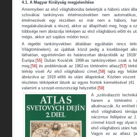
4.1. A Magyar Királyság megjelenítése
Amennyiben az első világháborúba beleértjük a háború utáni áll
szlovákiai tankönyves értelmezésekben nem automatiku
értelmezések egy részében ez már nem a háború, han
megalakulásának a része), akkor az állapítható meg, hogy a s
többsége nem ábrázolja térképen az első világháború
előtti
és
ut
mégis, akkor azt sajátos módon teszi.
A régebbi tankönyvekben általában egyáltalán nincs térk
Világtörténelem), az újabbak közül pedig a kisebbséget alk
láthatóan, egyértelműen és határozottan ábrázolódik az 1918/
Európa.
[55]
Dušan Kováčék 1998-as tankönyvében csak a hábo
meg,
[56]
és problémásak az 1962-es történelmi atlasz
[57]
térké
térkép viseli
Az első világháború
címet,
[58]
rajta egy felüle
ábrázolva az 1918 előtti és utáni állapotokat. Közben viszon
részletes térképeket látunk az egyes frontok kiemelésével (41. 
valamint a szovjet-oroszországi helyzettel.
[59]
A „szétválasztó techni
hanem a történelmi at
alkalmazzák. Az említett i
első világháború témá
nácizmus fellépése az 1.
címmel közöl egy olyan t
első világháború utáni hat
Vagyis ez az atlasz (a