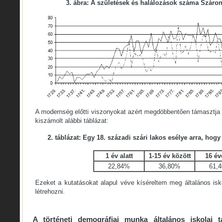
3. ábra: A születések és halálozások száma Száro
A modernség előtti viszonyokat azért megdöbbentően támasztja a
kiszámolt alábbi táblázat:
2. táblázat: Egy 18. századi szári lakos esélye arra, hog
1 év alatt
1-15 év között
16 év
22,84%
36,80%
61,
Ezeket a kutatásokat alapul véve kíséreltem meg általános isko
létrehozni.
A történeti demográfiai munka általános iskolai t