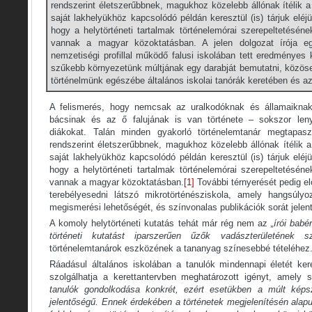
rendszerint életszerűbbnek, magukhoz közelebb állónak ítélik a
saját lakhelyükhöz kapcsolódó példán keresztül (is) tárjuk eléj
hogy a helytörténeti tartalmak történelemórai szerepeltetés
vannak a magyar közoktatásban. A jelen dolgozat írója 
nemzetiségi profillal működő falusi iskolában tett eredményes k
szűkebb környezetünk múltjának egy darabját bemutatni, közösen
történelmünk egészébe általános iskolai tanórák keretében és az
A felismerés, hogy nemcsak az uralkodóknak és államaikn
bácsinak és az ő falujának is van története – sokszor leny
diákokat. Talán minden gyakorló történelemtanár megtapasz
rendszerint életszerűbbnek, magukhoz közelebb állónak ítélik a
saját lakhelyükhöz kapcsolódó példán keresztül (is) tárjuk eléj
hogy a helytörténeti tartalmak történelemórai szerepeltetés
vannak a magyar közoktatásban.
[1]
További térnyerését pedig el
terebélyesedni látszó mikrotörténésziskola, amely hangsúly
megismerési lehetőségét, és színvonalas publikációk sorát jelen
A komoly helytörténeti kutatás tehát már rég nem az
„írói bab
történeti kutatást iparszerűen űzők vadászterületének sz
történelemtanárok eszközének a tananyag színesebbé tételéhez
Ráadásul általános iskolában a tanulók mindennapi életét ker
szolgálhatja a kerettantervben meghatározott igényt, amely 
tanulók gondolkodása konkrét, ezért esetükben a múlt képs
jelentőségű. Ennek érdekében a történetek megjelenítésén alap