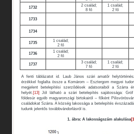
2 család;
1 család;
1732
8 fő
2 fő
1733
1734
1 család;
1735
2 fő
1 család;
1736
2 fő
3 család;
1 család;
1737
7 fő
2 fő
A fenti táblázatot id. Laub János szári amatőr helytörténész
érzékkel foglalta össze a Komárom – Esztergom megyei tudomá
megjelent betelepítési szerződések adatsoraiból a Szárra 
helyét.
[13]
Jól látható a szári betelepítés sajátossága: Gróf
földesúr egyéb magyarországi birtokairól – főként Pilisvörösvár
családokat Szárra. A község lakossága a betelepítés évszázad
tudunk jelentős továbbvándorlásról is.
1. ábra: A lakosságszám alakulása
[