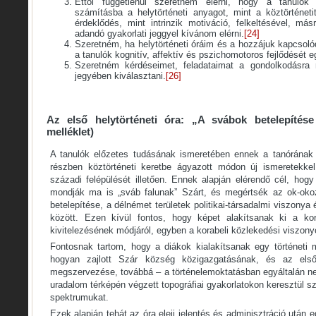
Ettől függetlenül szeretném elérni, hogy a tanulók
számításba a helytörténeti anyagot, mint a köztörténeti
érdeklődés, mint intrinzik motiváció, felkeltésével, más
adandó gyakorlati jeggyel kívánom elérni.
[24]
Szeretném, ha helytörténeti óráim és a hozzájuk kapcsoló
a tanulók kognitív, affektív és pszichomotoros fejlődését e
Szeretném kérdéseimet, feladataimat a gondolkodásra 
jegyében kiválasztani.
[26]
Az első helytörténeti óra: „A svábok betelepítése
melléklet)
A tanulók előzetes tudásának ismeretében ennek a tanórának 
részben köztörténeti keretbe ágyazott módon új ismeretekkel
századi felépülését illetően. Ennek alapján elérendő cél, hog
mondják ma is „sváb falunak” Szárt, és megértsék az ok-oko
betelepítése, a délnémet területek politikai-társadalmi viszonya
között. Ezen kívül fontos, hogy képet alakítsanak ki a kora
kivitelezésének módjáról, egyben a korabeli közlekedési viszony
Fontosnak tartom, hogy a diákok kialakítsanak egy történeti m
hogyan zajlott Szár község közigazgatásának, és az els
megszervezése, továbbá – a történelemoktatásban egyáltalán 
uradalom térképén végzett topográfiai gyakorlatokon keresztül szél
spektrumukat.
Ezek alapján tehát az óra eleji jelentés és adminisztráció után e