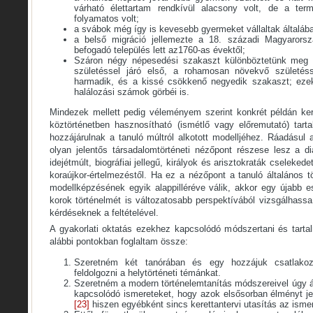
várható élettartam rendkívül alacsony volt, de a ter
folyamatos volt;
a svábok még így is kevesebb gyermeket vállaltak általáb
a belső migráció jellemezte a 18. századi Magyarorsz
befogadó település lett az1760-as évektől;
Száron négy népesedési szakaszt különböztetünk meg a
születéssel járó első, a rohamosan növekvő születé
harmadik, és a kissé csökkenő negyedik szakaszt; eze
halálozási számok görbéi is.
Mindezek mellett pedig véleményem szerint konkrét példán kere
köztörténetben hasznosítható (ismétlő vagy előremutató) tart
hozzájárulnak a tanuló múltról alkotott modelljéhez. Ráadásul 
olyan jelentős társadalomtörténeti nézőpont részese lesz a di
idejétmúlt, biográfiai jellegű, királyok és arisztokraták cseleked
koraújkor-értelmezéstől. Ha ez a nézőpont a tanuló általános 
modellképzésének egyik alappilléréve válik, akkor egy újabb 
korok történelmét is változatosabb perspektívából vizsgálhass
kérdéseknek a feltételével.
A gyakorlati oktatás ezekhez kapcsolódó módszertani és tartal
alábbi pontokban foglaltam össze:
Szeretném két tanórában és egy hozzájuk csatlakozó
feldolgozni a helytörténeti témánkat.
Szeretném a modern történelemtanítás módszereivel úgy át
kapcsolódó ismereteket, hogy azok elsősorban élményt j
[23]
hiszen egyébként sincs kerettantervi utasítás az ism