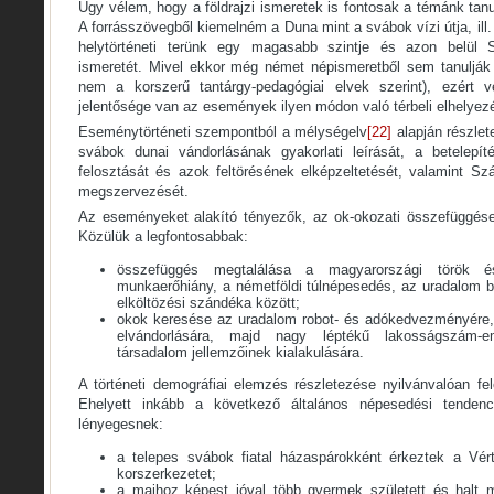
Úgy vélem, hogy a földrajzi ismeretek is fontosak a témánk ta
A forrásszövegből kiemelném a Duna mint a svábok vízi útja, ill
helytörténeti terünk egy magasabb szintje és azon belül S
ismeretét. Mivel ekkor még német népismeretből sem tanulják
nem a korszerű tantárgy-pedagógiai elvek szerint), ezért 
jelentősége van az események ilyen módon való térbeli elhelyez
Eseménytörténeti szempontból a mélységelv
[22]
alapján részlet
svábok dunai vándorlásának gyakorlati leírását, a betelepít
felosztását és azok feltörésének elképzeltetését, valamint S
megszervezését.
Az eseményeket alakító tényezők, az ok-okozati összefüggések
Közülük a legfontosabbak:
összefüggés megtalálása a magyarországi török é
munkaerőhiány, a németföldi túlnépesedés, az uradalom be
elköltözési szándéka között;
okok keresése az uradalom robot- és adókedvezményére, 
elvándorlására, majd nagy léptékű lakosságszám-e
társadalom jellemzőinek kialakulására.
A történeti demográfiai elemzés részletezése nyilvánvalóan fe
Ehelyett inkább a következő általános népesedési tendenc
lényegesnek:
a telepes svábok fiatal házaspárokként érkeztek a Vért
korszerkezetet;
a maihoz képest jóval több gyermek született és halt