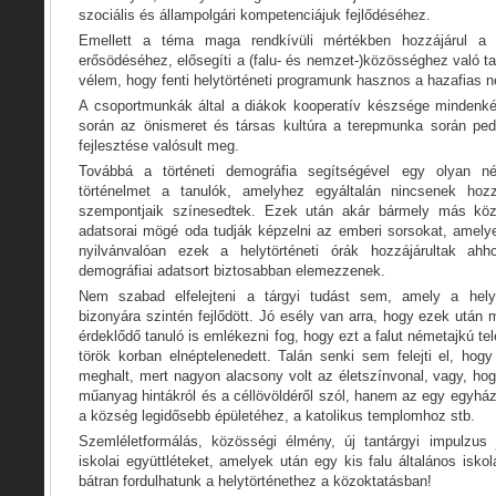
szociális és állampolgári kompetenciájuk fejlődéséhez.
Emellett a téma maga rendkívüli mértékben hozzájárul a 
erősödéséhez, elősegíti a (falu- és nemzet-)közösséghez való ta
vélem, hogy fenti helytörténeti programunk hasznos a hazafias n
A csoportmunkák által a diákok kooperatív készsége mindenké
során az önismeret és társas kultúra a terepmunka során ped
fejlesztése valósult meg.
Továbbá a történeti demográfia segítségével egy olyan né
történelmet a tanulók, amelyhez egyáltalán nincsenek hozz
szempontjaik színesedtek. Ezek után akár bármely más közt
adatsorai mögé oda tudják képzelni az emberi sorsokat, amelye
nyilvánvalóan ezek a helytörténeti órák hozzájárultak a
demográfiai adatsort biztosabban elemezzenek.
Nem szabad elfelejteni a tárgyi tudást sem, amely a helyt
bizonyára szintén fejlődött. Jó esély van arra, hogy ezek után
érdeklődő tanuló is emlékezni fog, hogy ezt a falut németajkú tel
török korban elnéptelenedett. Talán senki sem felejti el, ho
meghalt, mert nagyon alacsony volt az életszínvonal, vagy, h
műanyag hintákról és a céllövöldéről szól, hanem az egy egyhá
a község legidősebb épületéhez, a katolikus templomhoz stb.
Szemléletformálás, közösségi élmény, új tantárgyi impulzus 
iskolai együttléteket, amelyek után egy kis falu általános isko
bátran fordulhatunk a helytörténethez a közoktatásban!