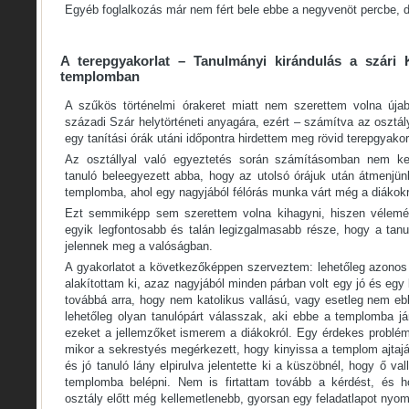
Egyéb foglalkozás már nem fért bele ebbe a negyvenöt percbe, de
A terepgyakorlat – Tanulmányi kirándulás a szári 
templomban
A szűkös történelmi órakeret miatt nem szerettem volna újabb
századi Szár helytörténeti anyagára, ezért – számítva az osztá
egy tanítási órák utáni időpontra hirdettem meg rövid terepgyako
Az osztállyal való egyeztetés során számításomban nem kel
tanuló beleegyezett abba, hogy az utolsó órájuk után átmenjün
templomba, ahol egy nagyjából félórás munka várt még a diákokr
Ezt semmiképp sem szerettem volna kihagyni, hiszen vélemén
egyik legfontosabb és talán legizgalmasabb része, hogy a tanu
jelennek meg a valóságban.
A gyakorlatot a következőképpen szerveztem: lehetőleg azonos 
alakítottam ki, azaz nagyjából minden párban volt egy jó és egy
továbbá arra, hogy nem katolikus vallású, vagy esetleg nem eb
lehetőleg olyan tanulópárt válasszak, aki ebbe a templomba jár
ezeket a jellemzőket ismerem a diákokról. Egy érdekes problém
mikor a sekrestyés megérkezett, hogy kinyissa a templom ajtaj
és jó tanuló lány elpirulva jelentette ki a küszöbnél, hogy ő v
templomba belépni. Nem is firtattam tovább a kérdést, és 
osztály előtt még kellemetlenebb, gyorsan egy feladatlapot ny