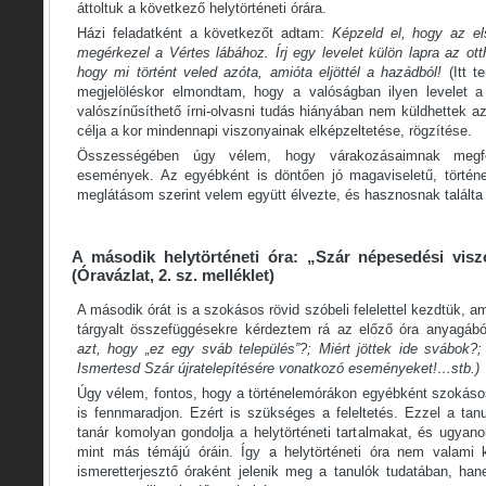
áttoltuk a következő helytörténeti órára.
Házi feladatként a következőt adtam:
Képzeld el, hogy az el
megérkezel a Vértes lábához. Írj egy levelet külön lapra az ott
hogy mi történt veled azóta, amióta eljöttél a hazádból!
(Itt t
megjelöléskor elmondtam, hogy a valóságban ilyen levelet a 
valószínűsíthető írni-olvasni tudás hiányában nem küldhettek az
célja a kor mindennapi viszonyainak elképzeltetése, rögzítése.
Összességében úgy vélem, hogy várakozásaimnak megfel
események. Az egyébként is döntően jó magaviseletű, történe
meglátásom szerint velem együtt élvezte, és hasznosnak találta 
A második helytörténeti óra: „Szár népesedési vis
(Óravázlat, 2. sz. melléklet)
A második órát is a szokásos rövid szóbeli felelettel kezdtük, 
tárgyalt összefüggésekre kérdeztem rá az előző óra anyagából
azt, hogy „ez egy sváb település”?; Miért jöttek ide svábok?
Ismertesd Szár újratelepítésére vonatkozó eseményeket!…stb.)
Úgy vélem, fontos, hogy a történelemórákon egyébként szokásos
is fennmaradjon. Ezért is szükséges a feleltetés. Ezzel a tan
tanár komolyan gondolja a helytörténeti tartalmakat, és ugyan
mint más témájú óráin. Így a helytörténeti óra nem valami k
ismeretterjesztő óraként jelenik meg a tanulók tudatában, ha