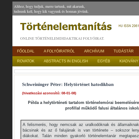
Ahhoz, hogy tudjuk, merre tartunk, mit akarunk,
tudnunk kell, hogy kik vagyunk és honnan jövünk.
ONLINE TÖRTÉNELEMDIDAKTIKAI FOLYÓIRAT.
FŐOLDAL
A FOLYÓIRATRÓL
ARCHÍVUM
TUDÁSTÁR
ROVATOK
ABSTRACTS IN ENGLISH
EGYÉB
KIADVÁNY
Schweininger Péter: Helytörténet hatodikban
(hivatkozási azonosító: 08-01-08)
Példa a helytörténeti tartalom történelemórai beemelésér
profillal működő falusi általános isko
A felismerés, hogy nemcsak az uralkodóknak és államaikn
bácsinak és az ő falujának is van története – sokszor leny
diákokat. Talán minden gyakorló történelemtanár megtapasz