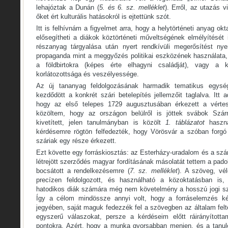
lehajóztak a Dunán (
5. és 6. sz. melléklet
). Erről, az utazás v
őket ért kulturális hatásokról is ejtettünk szót.
Itt is felhívnám a figyelmet arra, hogy a helytörténeti anyag o
elősegítheti a diákok köztörténeti műveltségének elmélyítését
részanyag tárgyalása után nyert rendkívüli megerősítést nye
propaganda mint a meggyőzés politikai eszközének használata, 
a földbirtokra (képes érte elhagyni családját), vagy a k
korlátozottsága és veszélyessége.
Az új tananyag feldolgozásának harmadik tematikus egysé
kezdődött a konkrét szári betelepítés jellemzőit taglalva. Itt 
hogy az első telepes 1729 augusztusában érkezett a vértesi 
közöltem, hogy az országon belülről is jöttek svábok Szár
kivetített, jelen tanulmányban is közölt
1. táblázatot
haszn
kérdésemre rögtön felfedezték, hogy Vörösvár a szóban forgó
száriak egy része érkezett.
Ezt követte egy forráskiosztás: az Esterházy-uradalom és a szá
létrejött szerződés magyar fordításának másolatát tettem a pado
bocsátott a rendelkezésemre (
7. sz. melléklet
). A szöveg, vé
precízen feldolgozott, és használható a közoktatásban is,
hatodikos diák számára még nem követelmény a hosszú jogi sz
Így a célom mindössze annyi volt, hogy a forráselemzés ké
jegyében, saját maguk fedezzék fel a szövegben az általam felt
egyszerű válaszokat, persze a kérdéseim előtt ráirányított
pontokra. Azért, hogy a munka gyorsabban menjen, és a tanul