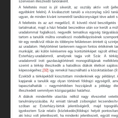
szervesen illeszkedő tanóraként.
A feleltetés most is jól sikerült, az osztály aktív volt (jel
egyébként felelni). A kiválasztott tanuló a viszonylag sűrű tanár
ugyan, de minden kívánt ismeretről tanúbizonyságot téve adott 
A feleltetés és az azt megelőző, ill. követő rövid beszélgetés 
tartalmakat, majd a házi feladat beszedése után sor került a mú
uradalommal foglalkozó, negyedik tematikus egység tárgyalásá
tartom a tanulók múltra vonatkozó modellképzésének szempontjá
tér egy rendkívül ritkán és többnyire felületesen érintett új szint
az uradalom. Helytörténet tantervem nagyon fontos értékének ta
munkáját, aki külön kérésemre egy kontúrtérképet rajzolt ehhe
Esterházy-uradalomról, amelynek tagja volt Szár. A térk
uradalomról írott gazdaságtörténeti monográfiájának melléklete
szerint a térkép illeszkedik a hatodikos diákok életkori sajáto
képességeihez,
[32]
így remekül használható a közoktatásban (
9
Ezekből a térképekből kiosztottam mindenkinek egy példányt. 
kapjanak a tanulók egy olyan történeti földrajzi egységről, a
tapasztalhatták – nagymértékben hozzájárult a jobbágy él
illeszkedett semmilyen közigazgatási határhoz.
A diákok mindenféle utasítás nélkül nagy élvezettel vetet
tanulmányozásába. Az emiatt támadt zsibongást lecsendesítv
szóban az Esterházy-birtok jelentőségéről, majd topográfi
igyekeztem Szár relatív (közlekedés)földrajzi helyét pontosíta
aki kész volt jelentkezett, ha mindenki jelentkezett, együtt m