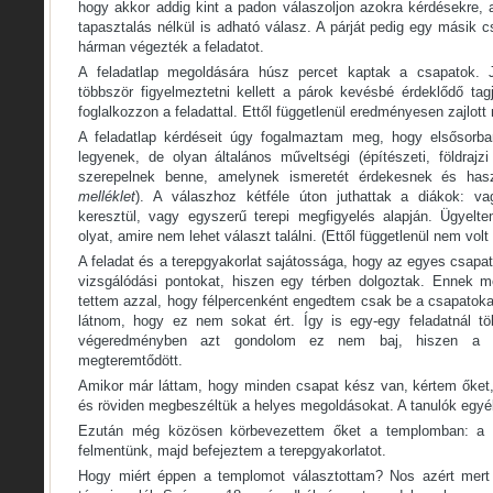
hogy akkor addig kint a padon válaszoljon azokra kérdésekre, 
tapasztalás nélkül is adható válasz. A párját pedig egy másik c
hárman végezték a feladatot.
A feladatlap megoldására húsz percet kaptak a csapatok. J
többször figyelmeztetni kellett a párok kevésbé érdeklődő tag
foglalkozzon a feladattal. Ettől függetlenül eredményesen zajlot
A feladatlap kérdéseit úgy fogalmaztam meg, hogy elsősorba
legyenek, de olyan általános műveltségi (építészeti, földrajzi
szerepelnek benne, amelynek ismeretét érdekesnek és hasz
melléklet
). A válaszhoz kétféle úton juthattak a diákok: v
keresztül, vagy egyszerű terepi megfigyelés alapján. Ügyelt
olyat, amire nem lehet választ találni. (Ettől függetlenül nem volt 
A feladat és a terepgyakorlat sajátossága, hogy az egyes csapat
vizsgálódási pontokat, hiszen egy térben dolgoztak. Ennek m
tettem azzal, hogy félpercenként engedtem csak be a csapatoka
látnom, hogy ez nem sokat ért. Így is egy-egy feladatnál tö
végeredményben azt gondolom ez nem baj, hiszen a k
megteremtődött.
Amikor már láttam, hogy minden csapat kész van, kértem őket,
és röviden megbeszéltük a helyes megoldásokat. A tanulók egyéb
Ezután még közösen körbevezettem őket a templomban: a 
felmentünk, majd befejeztem a terepgyakorlatot.
Hogy miért éppen a templomot választottam? Nos azért mert