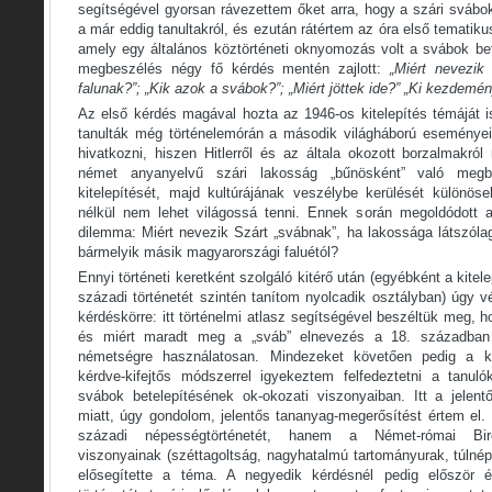
segítségével gyorsan rávezettem őket arra, hogy a szári svábo
a már eddig tanultakról, és ezután rátértem az óra első temati
amely egy általános köztörténeti oknyomozás volt a svábok be
megbeszélés négy fő kérdés mentén zajlott:
„Miért nevezik
falunak?”; „Kik azok a svábok?”; „Miért jöttek ide?” „Ki kezdemé
Az első kérdés magával hozta az 1946-os kitelepítés témáját 
tanulták még történelemórán a második világháború eseményeit
hivatkozni, hiszen Hitlerről és az általa okozott borzalmakról
német anyanyelvű szári lakosság „bűnösként” való megb
kitelepítését, majd kultúrájának veszélybe kerülését különös
nélkül nem lehet világossá tenni. Ennek során megoldódott 
dilemma: Miért nevezik Szárt „svábnak”, ha lakossága látszó
bármelyik másik magyarországi faluétól?
Ennyi történeti keretként szolgáló kitérő után (egyébként a kite
századi történetét szintén tanítom nyolcadik osztályban) úgy 
kérdéskörre: itt történelmi atlasz segítségével beszéltük meg, ho
és miért maradt meg a „sváb” elnevezés a 18. században b
németségre használatosan. Mindezeket követően pedig a kor
kérdve-kifejtős módszerrel igyekeztem felfedeztetni a tanul
svábok betelepítésének ok-okozati viszonyaiban. Itt a jelent
miatt, úgy gondolom, jelentős tananyag-megerősítést értem e
századi népességtörténetét, hanem a Német-római Biroda
viszonyainak (széttagoltság, nagyhatalmú tartományurak, túlnépe
elősegítette a téma. A negyedik kérdésnél pedig először é