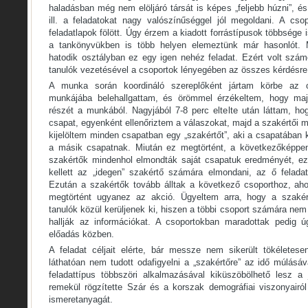
haladásban még nem elöljáró társát is képes „feljebb húzni”, és
ill. a feladatokat nagy valószínűséggel jól megoldani. A cso
feladatlapok fölött. Úgy érzem a kiadott forrástípusok többsége
a tankönyvükben is több helyen elemeztünk már hasonlót.
hatodik osztályban ez egy igen nehéz feladat. Ezért volt szá
tanulók vezetésével a csoportok lényegében az összes kérdésre 
A munka során koordináló szereplőként jártam körbe az 
munkájába belehallgattam, és örömmel érzékeltem, hogy maj
részét a munkából. Nagyjából 7-8 perc eltelte után láttam, h
csapat, egyenként ellenőriztem a válaszokat, majd a szakértői
kijelöltem minden csapatban egy „szakértőt”, aki a csapatában
a másik csapatnak. Miután ez megtörtént, a következőképpen
szakértők mindenhol elmondták saját csapatuk eredményét, e
kellett az „idegen” szakértő számára elmondani, az ő felada
Ezután a szakértők tovább álltak a következő csoporthoz, aho
megtörtént ugyanez az akció. Ügyeltem arra, hogy a szakér
tanulók közül kerüljenek ki, hiszen a többi csoport számára ne
hallják az információkat. A csoportokban maradottak pedig ú
előadás közben.
A feladat céljait elérte, bár messze nem sikerült tökéletes
láthatóan nem tudott odafigyelni a „szakértőre” az idő múlásáv
feladattípus többszöri alkalmazásával kiküszöbölhető lesz a 
remekül rögzítette Szár és a korszak demográfiai viszonyairól
ismeretanyagát.