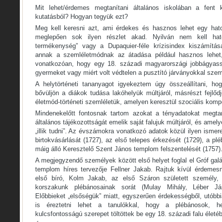
Mit lehet/érdemes megtanítani általános iskolában a fent kö
kutatásból? Hogyan tegyük ezt?
Meg kell keresni azt, ami érdekes és hasznos lehet egy hat
meglepően sok ilyen részlet akad. Nyilván nem kell hat
termékenység” vagy a Dupaquier-féle krízisindex kiszámítás
annak a szemléletmódnak az átadása például hasznos lehet,
vonatkozóan, hogy egy 18. századi magyarországi jobbágyass
gyermeket vagy miért volt védtelen a pusztító járványokkal sze
A helytörténeti tananyagot igyekeztem úgy összeállítani, ho
bővüljön a diákok tudása lakóhelyük múltjáról, másrészt fejlőd
életmód-történeti szemléletük, amelyen keresztül szociális kompe
Mindenekelőtt fontosnak tartom azokat a tényadatokat megtan
általános tájékozottságát emelik saját falujuk múltjáról, és am
„illik tudni”. Az évszámokra vonatkozó adatok közül ilyen isme
birtokvásárlását (1727), az első telepes érkezését (1729), a pléb
máig álló Keresztelő Szent János templom felszentelését (1757)
A megjegyzendő személyek között első helyet foglal el Gróf gal
templom híres tervezője Fellner Jakab. Rajtuk kívül érdemes
első bíró, Kolm Jakab, az első Száron született személy, 
korszakunk plébánosainak sorát (Mulay Mihály, Léber Já
Előbbieket „elsőségük” miatt, egyszerűen érdekességből, utóbbi
is éreztetni lehet a tanulókkal, hogy a plébánosok, he
kulcsfontosságú szerepet töltöttek be egy 18. századi falu életé