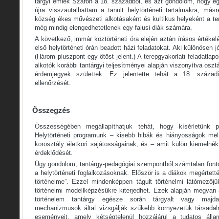
tárgyi emlék Száron a 18. századból, és azt gondolom, hogy eg
újra visszautalhattam a tanult helytörténeti tartalmakra, má
község ékes művészeti alkotásaként és kultikus helyeként a te
még mindig elengedhetetlenek egy falusi diák számára.
A következő, immár köztörténeti óra elején aztán írásos értékel
első helytörténeti órán beadott házi feladatokat. Aki különösen jó
(Három pluszpont egy ötöst jelent.) A terepgyakorlati feladatla
alkotók korábbi tantárgyi teljesítményei alapján viszonyítva os
érdemjegyek születtek. Ez jelentette tehát a 18. századi 
ellenőrzését.
Összegzés
Összességében megállapíthatjuk tehát, hogy kísérletünk po
Helytörténeti programunk – kisebb hibák és hiányosságok mell
korosztály életkori sajátosságainak, és – amit külön kiemelnék 
érdeklődését.
Úgy gondolom, tantárgy-pedagógiai szempontból számtalan fonto
a helytörténeti foglalkozásoknak. Először is a diákok megértett
történelme”. Ezzel mindenképpen tágult történelmi látómezőj
történelmi modellképzésükre kiterjedhet. Ezek alapján megvan
történelem tantárgy egésze során tárgyalt vagy majd
mechanizmusok által vizsgálják szűkebb környezetük társadalm
eseményeit, amely kétségtelenül hozzájárul a tudatos álla