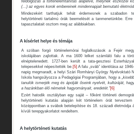
feldolgozás a történelemtanítás alapelve, melynek eszközei kö
(…) az egyes korok embereinek mindennapjait bemutató életmódt
Mindezekért tarthatjuk tehát érdemesnek a szabadon ter
helytörténeti tartalmú órák beemelését a tanmenetünkbe. Erre 
tapasztalatait osztom meg az alábbiakban.
A kísérlet helye és témája
A szóban forgó történelemórai foglalkozások a Fejér meg
iskolájában zajlottak. A ma 1600 lelket számláló falu a törö
elnéptelenedett. 1727-ben került a tata-gesztesi Esterházy
telepesekkel népesítették be.
[5]
A falu „sváb” identitása az 1946-
napig megmaradt, a helyi Szári Romhányi György Nyelvoktató 
Iskola hangsúlyozza a Pedagógiai Programjában, hogy a
„kisebb
tanulók ismerjék meg és ápolják őseink nyelvét, kultúráját, h
a hazánkban élő németek hagyományait, eredetét.”
[6]
Ezért hatodik osztályban egy saját – főként történeti demográ
helytörténeti kutatás alapján két történelem órát tervezte
középpontban a svábok betelepítése és 18. századi életmódja á
kívüli terepgyakorlatot rendeltem.
A helytörténeti kutatás