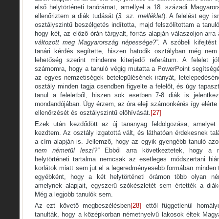
első helytörténeti tanórámat, amellyel a 18. századi Magyaror
ellenőriztem a diák tudását (
3. sz. melléklet
). A felelést egy is
osztályszintű beszélgetés indította, majd felszólítottam a tanuló
hogy két, az előző órán tárgyalt, forrás alapján válaszoljon arr
változott meg Magyarország népessége?”.
A szóbeli kifejtést
tanári kérdés segítette, hiszen hatodik osztályban még nem
lehetőség szerint mindenre kiterjedő referátum. A felelet jó
számomra, hogy a tanuló végig mutatta a PowerPoint segítségév
az egyes nemzetiségek betelepülésének irányát, letelepedéséne
osztály minden tagja csendben figyelte a felelőt, és úgy tapasz
tanul a feleletből, hiszen sok esetben 7-8 diák is jelentkez
mondandójában. Úgy érzem, az óra eleji számonkérés így elérte k
ellenőrzését és osztályszintű előhívását.
[27]
Ezek után kezdődött az új tananyag feldolgozása, amelyet 
kezdtem. Az osztály izgatottá vált, és láthatóan érdekesnek tal
a cím alapján is. Jellemző, hogy az egyik gyengébb tanuló az
nem németül lesz!?”
Ebből arra következtetek, hogy a n
helytörténeti tartalma nemcsak az esetleges módszertani hi
korlátok miatt sem jut el a legeredményesebb formában minden 
egyébként, hogy a két helytörténeti órámon több olyan ném
amelynek alapjait, egyszerű szókészletét sem értették a diá
Még a legjobb tanulók sem.
Az ezt követő megbeszélésben
[28]
ettől függetlenül homály
tanulták, hogy a középkorban németnyelvű lakosok éltek Magy