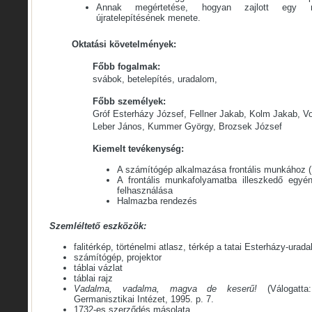
Annak megértetése, hogyan zajlott egy ma
újratelepítésének menete.
Oktatási követelmények:
Főbb fogalmak:
svábok, betelepítés, uradalom,
Főbb személyek:
Gróf Esterházy József, Fellner Jakab, Kolm Jakab, Vo
Leber János, Kummer György, Brozsek József
Kiemelt tevékenység:
A számítógép alkalmazása frontális munkához (
A frontális munkafolyamatba illeszkedő egy
felhasználása
Halmazba rendezés
Szemléltető eszközök:
falitérkép, történelmi atlasz, térkép a tatai Esterházy-urad
számítógép, projektor
táblai vázlat
táblai rajz
Vadalma, vadalma, magva de keserű!
(Válogatta
Germanisztikai Intézet, 1995. p. 7.
1732-es szerződés másolata