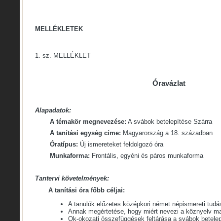
MELLÉKLETEK
1. sz. MELLÉKLET
Óravázlat
Alapadatok:
A témakör megnevezése:
A svábok betelepítése Szárra
A tanítási egység címe:
Magyarország a 18. században
Óratípus:
Új ismereteket feldolgozó óra
Munkaforma:
Frontális, egyéni és páros munkaforma
Tantervi követelmények:
A tanítási óra főbb céljai:
A tanulók előzetes középkori német népismereti tudá
Annak megértetése, hogy miért nevezi a köznyelv ma 
Ok-okozati összefüggések feltárása a svábok betele