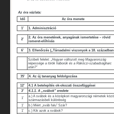
Az óra vázlata:
Idő
Az óra menete
1′
1. Adminisztráció
2. Az óra menetének, anyagának ismertetése – rövid
2′
ismeret-előhívás
6′
3. Ellenőrzés (
„Társadalmi viszonyok a 18. században
Szóbeli felelet:
„Hogyan változott meg Magyarország
népessége a török háborúk és a Rákóczi-szabadságharc
után?”
35′
4. Az új tananyag feldolgozása
12’
4.1
A betelepítés ok-okozati összefüggései
3’
4.1.1. A „svábok” eredete
a.) A svábok és a középkori magyarországi németek közöt
1′
származásbeli különbség
1′
b.) Miért „sváb falu” Szár?
1′
c.) Kik azok a svábok?