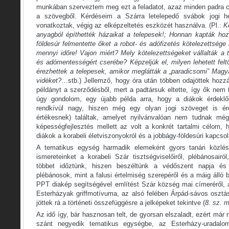
munkában szerveztem meg ezt a feladatot, azaz minden padra 
a szövegből. Kérdéseim a Szárra letelepedő svábok jogi hel
vonatkoztak, végig az elképzeltetés eszközét használva. (Pl.:
K
anyagból építhették házaikat a telepesek!; Honnan kapták ho
földesúr felmentette őket a robot- és adófizetés kötelezettsége
mennyi időre! Vajon miért? Mely kötelezettségeket vállalták a 
és adómentességért cserébe? Képzeljük el, milyen lehetett feltö
érezhettek a telepesek, amikor meglátták a „paradicsomi” Magya
vidéket?
…stb.) Jellemző, hogy óra után többen odajöttek hozz
példányt a szerződésből, mert a padtársuk eltette, így ők nem 
úgy gondolom, egy újabb példa arra, hogy a diákok érdeklőd
rendkívül nagy, hiszen még egy olyan jogi szöveget is ér
értékesnek) találtak, amelyet nyilvánvalóan nem tudnak még 
képességfejlesztés mellett az volt a konkrét tartalmi célom,
diákok a korabeli életviszonyokról és a jobbágy-földesúri kapcsola
A tematikus egység harmadik elemeként gyors tanári közlés
ismereteinket a korabeli Szár tisztségviselőiről, plébánosairól
többet időztünk, hiszen beszéltünk a védőszent napja és
plébánosok, mint a falusi értelmiség szerepéről és a máig álló 
PPT diakép segítségével említést Szár község mai címeréről, 
Esterházyak griffmotívuma, az alsó felében Árpád-sávos osztás
jöttek rá a történeti összefüggésre a jelképeket tekintve (
8. sz. m
Az idő így, bár hasznosan telt, de gyorsan elszaladt, ezért má
szánt negyedik tematikus egységbe, az Esterházy-uradalo