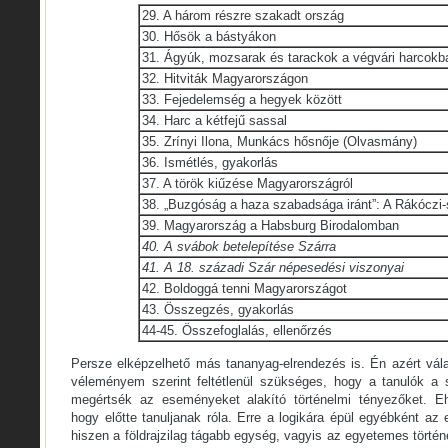
29. A három részre szakadt ország
30. Hősök a bástyákon
31. Ágyúk, mozsarak és tarackok a végvári harcok
32. Hitviták Magyarországon
33. Fejedelemség a hegyek között
34. Harc a kétfejű sassal
35. Zrínyi Ilona, Munkács hősnője (Olvasmány)
36. Ismétlés, gyakorlás
37. A török kiűzése Magyarországról
38. „Buzgóság a haza szabadsága iránt”: A Rákóczi
39. Magyarország a Habsburg Birodalomban
40. A svábok betelepítése Szárra
41. A 18. századi Szár népesedési viszonyai
42. Boldoggá tenni Magyarországot
43. Összegzés, gyakorlás
44-45. Összefoglalás, ellenőrzés
Persze elképzelhető más tananyag-elrendezés is. Én azért vála
véleményem szerint feltétlenül szükséges, hogy a tanulók a s
megértsék az eseményeket alakító történelmi tényezőket. Eh
hogy előtte tanuljanak róla. Erre a logikára épül egyébként az 
hiszen a földrajzilag tágabb egység, vagyis az egyetemes történ