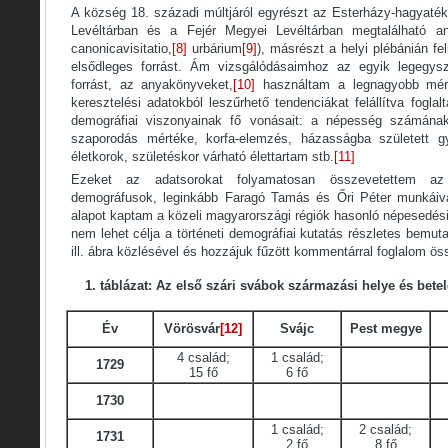
A község 18. századi múltjáról egyrészt az Esterházy-hagyaté
Levéltárban és a Fejér Megyei Levéltárban megtalálható an
canonicavisitatio,
[8]
urbárium
[9]
), másrészt a helyi plébánián fe
elsődleges forrást. Ám vizsgálódásaimhoz az egyik legegysze
forrást, az anyakönyveket,
[10]
használtam a legnagyobb mért
keresztelési adatokból leszűrhető tendenciákat felállítva fogl
demográfiai viszonyainak fő vonásait: a népesség számának
szaporodás mértéke, korfa-elemzés, házasságba született g
életkorok, születéskor várható élettartam stb.
[11]
Ezeket az adatsorokat folyamatosan összevetettem az 
demográfusok, leginkább Faragó Tamás és Őri Péter munkáival
alapot kaptam a közeli magyarországi régiók hasonló népesedési 
nem lehet célja a történeti demográfiai kutatás részletes bemut
ill. ábra közlésével és hozzájuk fűzött kommentárral foglalom ö
1. táblázat: Az első szári svábok származási helye és bete
Év
Vörösvár
[12]
Svájc
Pest megye
4 család;
1 család;
1729
15 fő
6 fő
1730
1 család;
2 család;
1731
2 fő
8 fő