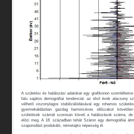
A születési és halálozási adatokat egy grafikonon szemléltetve j
falu sajátos demográfiai tendenciái: az első évek alacsony s
vélhető viszonylagos stabilizálódásával egy rohamos szület
gyermekáldásban gazdag harmincéves időszakot követően
születések számát szorosan követi a halálozások száma, de
előzi meg. A 18. században tehát Száron egy demográfiai átme
szaporodást produkáló, németajkú népesség él.