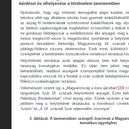
kérdései és elhelyezése a történelem tanmenetben
Nyilvánvaló, hogy egy történeti demográfiai alapú kutatás mi
tekintve eltér egy általános iskolás korú gyermek érdeklődését
az anyag fő tendenciáinak szintézisével kialakíthatunk egy oly
az életkori sajátosságoknak megfelelően színesítheti a diákok t
ha gondosan feldolgozzuk a rendelkezésre álló anyagot, még a 
fontos kiegészítő részei is megerősítést nyerhetnek a helytört
paraszti társadalom életmódja, Magyarország 18. századi 
jobbágy-földesúr viszony értelmezése. Ezek mind, különböz
szerepelnek a kerettanterv korszakunkra vonatkozó elvárásai köz
Helytörténeti témánkat ezek alapján először bele kell helye
tananyag kronologikus rendjébe. Ez talán nem jelent na
behatárolható, ráadásul anyagunk szempontjából fontos magy
kapcsolódva vesszük fel a fonalat a szári svábok betelepítéséve
Rákóczi-szabadságharc lezárása.
Véleményem szerint így a
„Magyarország a kora újkorban”
[20]
cí
tárgyalnunk Szár 18. századi helytörténeti anyagát. Ezen be
Habsburg Birodalomban”
című anyag után. Ennek nyomán a tan
jelöltem meg a helytörténet oktatására, a következő címek
Szárra”
és
„A 18. századi Szár népesedési viszonyai”.
3. táblázat: A tanmenetben szereplő óracímek a
Magyaro
tematikus egységhez