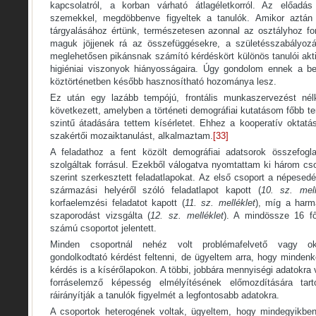
kapcsolatról, a korban várható átlagéletkorról. Az előadás 
szemekkel, megdöbbenve figyeltek a tanulók. Amikor aztán
tárgyalásához értünk, természetesen azonnal az osztályhoz f
maguk jöjjenek rá az összefüggésekre, a születésszabályoz
meglehetősen pikánsnak számító kérdéskört különös tanulói akti
higiéniai viszonyok hiányosságaira. Úgy gondolom ennek a b
köztörténetben később hasznosítható hozománya lesz.
Ez után egy lazább tempójú, frontális munkaszervezést nél
következett, amelyben a történeti demográfiai kutatásom főbb te
szintű átadására tettem kísérletet. Ehhez a kooperatív oktatá
szakértői mozaiktanulást, alkalmaztam.
[33]
A feladathoz a fent közölt demográfiai adatsorok összefoglal
szolgáltak forrásul. Ezekből válogatva nyomtattam ki három cs
szerint szerkesztett feladatlapokat. Az első csoport a népesed
származási helyéről szóló feladatlapot kapott (
10. sz. mell
korfaelemzési feladatot kapott (
11. sz. melléklet
), míg a harm
szaporodást vizsgálta (
12. sz. melléklet
). A mindössze 16 f
számú csoportot jelentett.
Minden csoportnál nehéz volt problémafelvető vagy ok-
gondolkodtató kérdést feltenni, de ügyeltem arra, hogy mindenk
kérdés is a kísérőlapokon. A többi, jobbára mennyiségi adatokra
forráselemző képesség elmélyítésének előmozdítására tar
ráirányítják a tanulók figyelmét a legfontosabb adatokra.
A csoportok heterogének voltak, ügyeltem, hogy mindegyikben