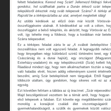
feltett feladatokra:
Keresd meg Szárt! Jellemezd földrajzi fekvé
gondolsz, hol szállhattak partra a Dunán érkező szári telep
településről érkeztek még sváb telepesek Szárra? A térkép al
Rajzold be a térképvázlatba az utat, amelyet megtettek idáig!
Az utóbbi kérdések az előző órán már közölt Vörösvár-S
összefüggéseire utalnak. A kérdésekkel az volt a célom, ho
összefüggést a belső telepítés, és aközött, hogy Vörösvár az Es
volt, így tehette meg a földesúr, hogy a korábban már betele
Szárra telepeseket.
Ez a térképes feladat zárta le az
„A svábok betelepítése S
összeállítása nem volt egyszerű feladat. A legnagyobb nehé
hogy lényegében négy különböző szintű történelmi teret, egy 
Császárság és a dunai hajóút), egy országost (Magyarorsz
Esterházy-uradalom) és egy településszintűt (Szár) kellett fo
Ráadásul mindezt úgy, hogy nem alkalmazhattam tisztán a nagy
való haladás elvét, hiszen addig véleményem szerint értelmetl
beszélni, amíg Szár betelepítését nem tárgyaljuk. Ettől függe
többször utaltam, úgy gondolom, hogy sikeres volt ez az a
egység.
Ezt követően felírtam a táblára az új óracímet:
„Szár népesedési
Majd beszélgetéssel vezettem be a témát arról, hogy hogyan 
első telepesek a faluban. Ezt követte egy megdöbbentési szánd
monológ a koraújkori családi élet viszontagságairó
gyermekhalandóságról, a szülők és gyermekek között valószí