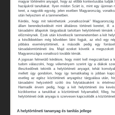
magyar történelmi anyagot, hogy az előbbi kontextusába tudják
hazájukról tanultakat. Ilyen módon Szárt is, mint egy újonnan 
teret, a nagyobb egység, jelen esetben Magyarország, vonatko
után helyeztem el a tanmenetben.
Kérdés, hogy mit tekinthetünk „vonatkozónak” Magyarország 
állam berendezkedését mint általános történeti keretet, ill. 
társadalmi állapotok tárgyalását tartottam helytörténeti témánk
előzménynek. Ezek után következik tanmenetemben a két helytö
a későbbiekben még bővebben látni fogjuk, az első egy nép
jobbára eseménytörténeti, a második pedig egy forráse
társadalomtörténeti óra. Majd ezeket követik a megszokott
Magyarországra vonatkozó további témák.
A jogosan felmerülő kérdésre, hogy miért kell megszakítani a kö
tudom válaszolni, hogy véleményem szerint így a diákok sz
illeszkedőnek tekintik a helytörténeti anyagot, tehát komol
mellett úgy gondolom, hogy így tematikailag is jobban kapcs
esetleg az egész köztörténeti anyagrész tárgyalása után, h
társadalmi helyzetéről szóló óra folytatásaként is értelmez
Harmadik érvem pedig, hogy a két helytörténeti óra kevé
kizökkentse a tanulókat a köztörténeti folyamatból, főleg, h
helytörténeti órák anyaga is szervesen kapcsolódik a köztörténe
A helytörténeti tananyag és tanítás jellege