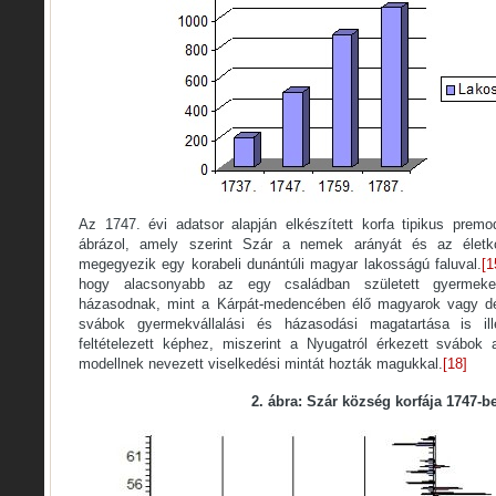
Az 1747. évi adatsor alapján elkészített korfa tipikus premo
ábrázol, amely szerint Szár a nemek arányát és az életko
megegyezik egy korabeli dunántúli magyar lakosságú faluval.
[1
hogy alacsonyabb az egy családban született gyermek
házasodnak, mint a Kárpát-medencében élő magyarok vagy dé
svábok gyermekvállalási és házasodási magatartása is i
feltételezett képhez, miszerint a Nyugatról érkezett svábok 
modellnek nevezett viselkedési mintát hozták magukkal.
[18]
2. ábra: Szár község korfája 1747-b