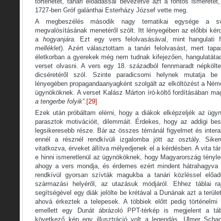
történetét, tanári előadással bevezetve azt a fontos ismeretet,
1727-ben Gróf galánthai Esterházy József vette meg.
A megbeszélés második nagy tematikai egysége a sváb
megvalósításának menetéről szólt. Itt lényegében az előbbi ké
a
hogyanjára.
Ezt egy vers felolvasásával, mint hangulati 
melléklet
). Azért választottam a tanári felolvasást, mert tap
életkorban a gyerekek még nem tudnak kifejezően, hangulatát
verset olvasni. A vers egy 18. századból fennmaradt népköl
dicséretéről szól. Szinte paradicsomi helynek mutatja be
lényegében propagandaanyagként szolgált az elköltözést a Ném
ügynököknek. A verset Kalász Márton író-költő fordításában ma
a tengerbe folyik”.
[29]
Ezek után próbáltam elérni, hogy a diákok elképzeljék az ügy
parasztok motivációit, dilemmáit. Érdekes, hogy az addigi bes
legsikeresebb része. Bár az összes témánál figyelmet és interak
ennél a résznél rendkívüli izgalomba jött az osztály. Siker
vitatkozva, érveket állítva mélyedjenek el a kérdésben. A vita tár
e hinni ismeretlenül az ügynököknek, hogy Magyarország tényl
ahogy a vers mondja, és érdemes ezért mindent hátrahagyva 
rendkívül gyorsan szívták magukba a tanári közléssel előad
származási helyéről, az utazásuk módjáról. Ehhez táblai r
segítségével egy diák jelölte be krétával a Dunának azt a terüle
ahová érkeztek a telepesek. A többiek előtt pedig történelmi 
emellett egy Dunát ábrázoló PPT-térkép is megjelent a tá
következő kép egy illusztráció volt a legendás „Ulmer Schac