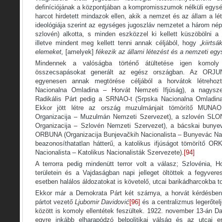
definíciójának a központjában a kompromisszumok nélküli egysé
harcot hirdetett mindazok ellen, akik a nemzet és az állam a 
ideológiája szerint az egységes jugoszláv nemzetet a három népt
szlovén) alkotta, s minden eszközzel ki kellett küszöbölni a
illetve mindent meg kellett tenni annak céljából, hogy „
kiirtsá
elemeket,
[amelyek]
fékezik az állami létezést és a nemzeti egy
Mindennek a valóságba történő átültetése igen komoly
összecsapásokat generált az egész országban. Az ORJUNA
egyenesen annak megtörése céljából a horvátok létreho
Nacionalna Omladina – Horvát Nemzeti Ifjúság), a nagyszer
Radikális Párt pedig a SRNAO-t (Srpska Nacionalna Omladina
Ekkor jött létre az ország muzulmánjait tömörítő MUNAO
Organizacija – Muzulmán Nemzeti Szervezet), a szlovén SLO
Organizacija – Szlovén Nemzeti Szervezet), a bácskai buny
ORBUNA (Organizacija Bunjevačkih Nacionalista – Bunyevác Nac
beazonosíthatatlan hátterű, a katolikus ifjúságot tömörítő OR
Nacionalista – Katolikus Nacionalisták Szervezete).
[94]
A terrorra pedig mindenütt terror volt a válasz; Szlovénia, 
területein és a Vajdaságban napi jelleget öltöttek a fegyve
esetben halálos áldozatokat is követelő, utcai barikádharcokba t
Ekkor már a Demokrata Párt két szárnya, a horvát kérdésbe
pártot vezető
Ljubomir
Davidović
[96]
és a centralizmus legerőtel
között is komoly ellentétek feszültek. 1922. november 13-án Da
egyre inkább elharapódzó belpolitikai válság és az utcai er