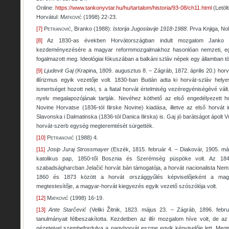
Online:
https://www.tankonyvtar.hu/hu/tartalom/historia/93-08/ch11.html
(Letölt
Horvátul:
Matkovi
ć (1998)
22-23.
[7]
Petranović
, Branko (1988):
Istorija Jugoslavije 1918-1988
. Prva Knjiga, No
[8]
Az 1830-as években Horvátországban indult mozgalom Janko Dr
kezdeményezésére a magyar reformmozgalmakhoz hasonlóan nemzeti, egye
fogalmazott meg. Ideológiai fókuszában a balkáni szláv népek egy államban tör
[9]
Ljudevit Gaj
(Krapina, 1809. augusztus 8. – Zágráb, 1872. április 20.) horvá
illírizmus egyik vezetője volt. 1830-ban Budán adta ki horvát-szláv helye
ismertséget hozott neki, s a fiatal horvát értelmiség vezéregyéniségévé vá
nyelv megalapozójának tartják. Nevéhez köthető az első engedélyezett h
Novine Horvatse (1836-tól Ilirske Novine) kiadása, illetve az első horvát 
Slavonska i Dalmatinska (1836-tól Danica Ilirska) is. Gaj jó barátságot ápolt 
horvát-szerb egység megteremtését sürgették.
[10]
Petranović
(1988) 4.
[11]
Josip Juraj Strossmayer
(Eszék, 1815. február 4. – Diakovár, 1905. m
katolikus pap, 1850-től Bosznia és Szerémség püspöke volt. Az 18
szabadságharcban Jelačić horvát bán támogatója, a horvát nacionalista Nemzet
1860 és 1873 között a horvát országgyűlés képviselőjeként a mag
megtestesítője, a magyar-horvát kiegyezés egyik vezető szószólója volt.
[12]
Matković
(1998) 16-19.
[13]
Ante Starčević
(Veliki Žitnik, 1823. május 23. – Zágráb, 1896. febru
tanulmányait félbeszakította. Kezdetben az illír mozgalom híve volt, de a
nézeteivel szembefordulva a nagyhorvát eszme egyik képviselője lett. Meg