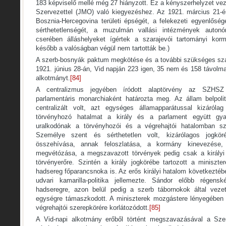
183 képviselő mellé még 27 hiányzott. Ez a kényszerhelyzet ve
Szervezettel (JMO) való kiegyezéshez. Az 1921. március 21-én
Bosznia-Hercegovina területi épségét, a felekezeti egyenlőség
sérthetetlenségét, a muzulmán vallási intézmények autonó
cserében álláshelyeket ígértek a szarajevói tartományi kor
később a valóságban végül nem tartották be.)
A szerb-bosnyák paktum megkötése és a további szükséges sz
1921. június 28-án, Vid napján 223 igen, 35 nem és 158 távolma
alkotmányt.
[84]
A centralizmus jegyében íródott alaptörvény az SZHSZ 
parlamentáris monarchiaként határozta meg. Az állam belpoli
centralizált volt, azt egységes államapparátussal kizárólag
törvényhozó hatalmat a király és a parlament együtt gy
uralkodónak a törvényhozói és a végrehajtói hatalomban szél
Személye szent és sérthetetlen volt, kizárólagos jogkör
összehívása, annak feloszlatása, a kormány kinevezése,
megvétózása, a megszavazott törvények pedig csak a királyi 
törvényerőre. Szintén a király jogkörébe tartozott a miniszte
hadsereg főparancsnoka is. Az erős királyi hatalom következté
udvari kamarilla-politika jellemezte. Sándor előbb régens
hadseregre, azon belül pedig a szerb tábornokok által veze
egységre támaszkodott. A miniszterek mozgástere lényegében 
végrehajtói szerepkörére korlátozódott.
[85]
A Vid-napi alkotmány erőből történt megszavazásával a Szer