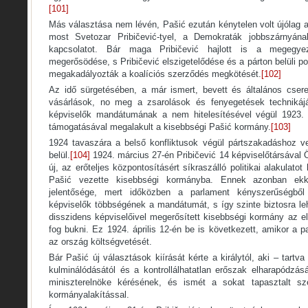
[101]
Más választása nem lévén, Pašić ezután kénytelen volt újólag 
most Svetozar Pribičević-tyel, a Demokraták jobbszárnyána
kapcsolatot. Bár maga Pribičević hajlott is a megegye
megerősödése, s Pribičević elszigetelődése és a párton belüli p
megakadályozták a koalíciós szerződés megkötését.
[102]
Az idő sürgetésében, a már ismert, bevett és általános cser
vásárlások, no meg a zsarolások és fenyegetések technikájáv
képviselők mandátumának a nem hitelesítésével végül 1923.
támogatásával megalakult a kisebbségi Pašić kormány.
[103]
1924 tavaszára a belső konfliktusok végül pártszakadáshoz v
belül.
[104]
1924. március 27-én Pribičević 14 képviselőtársával
új, az erőteljes központosításért síkraszálló politikai alakulatot
Pašić vezette kisebbségi kormányba. Ennek azonban ek
jelentősége, mert időközben a parlament kényszerűségből h
képviselők többségének a mandátumát, s így szinte biztosra leh
disszidens képviselőivel megerősített kisebbségi kormány az e
fog bukni. Ez 1924. április 12-én be is következett, amikor a
az ország költségvetését.
Bár Pašić új választások kiírását kérte a királytól, aki – tartva 
kulminálódásától és a kontrollálhatatlan erőszak elharapódzás
miniszterelnöke kérésének, és ismét a sokat tapasztalt sz
kormányalakítással.