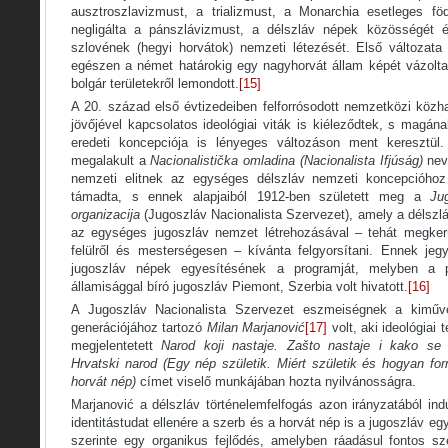
ausztroszlavizmust, a trializmust, a Monarchia esetleges fö
negligálta a pánszlávizmust, a délszláv népek közösségét 
szlovének (hegyi horvátok) nemzeti létezését. Első változata 
egészen a német határokig egy nagyhorvát állam képét vázolta 
bolgár területekről lemondott.
[15]
A 20. század első évtizedeiben felforrósodott nemzetközi közh
jövőjével kapcsolatos ideológiai viták is kiéleződtek, s magá
eredeti koncepciója is lényeges változáson ment keresztül
megalakult a
Nacionalistička omladina (Nacionalista Ifjúság)
nev
nemzeti elitnek az egységes délszláv nemzeti koncepcióhoz
támadta, s ennek alapjaiból 1912-ben született meg a
Ju
organizacija
(Jugoszláv Nacionalista Szervezet), amely a délszlá
az egységes jugoszláv nemzet létrehozásával – tehát megkerü
felülről és mesterségesen – kívánta felgyorsítani. Ennek je
jugoszláv népek egyesítésének a programját, melyben a p
államisággal bíró jugoszláv Piemont, Szerbia volt hivatott.
[16]
A Jugoszláv Nacionalista Szervezet eszmeiségnek a kimű
generációjához tartozó
Milan Marjanović
[17]
volt, aki ideológiai
megjelentetett
Narod koji nastaje. Zašto nastaje i kako se f
Hrvatski narod (Egy nép születik. Miért születik és hogyan fo
horvát nép)
címet viselő munkájában hozta nyilvánosságra.
Marjanović a délszláv történelemfelfogás azon irányzatából indu
identitástudat ellenére a szerb és a horvát nép is a jugoszláv e
szerinte egy organikus fejlődés, amelyben ráadásul fontos s