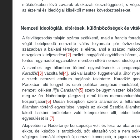
működésében lévő zavarok ok-okozati összefüggéseit, s végez
az érzelmi és ideológiai kliséktől mentes következtetéseket.
Nemzeti ideológiák, eltérések, különbözőségek és vitá
A felvilágosodás talaján szárba szökkenő, majd a francia forrad
végül beteljesedő nemzetté válás folyamata pár évtizede
században a balkáni térséget is elérte, ahol a század másod
mozgalom kiteljesedése
[2]
mellett nagyjából egyidőben három,
fontos, egymástól ugyanakkor merőben eltérő nemzeti ideológia 
A szerbek egy államban történő egyesítésének a program
Karadžić
[3]
vázolta fel
[4]
, aki vallásuktól függetlenül a „što“ ny
a szerb nemzeti etnikum tagjának tekintette. Karadžić gon
Párizsban élő lengyel és cseh politikai emigráció munkáiból,
nemzeti célként
Ilija Garašanin
[5]
szerb belügyminiszter, később
meg az ún. Načertanije (Jegyzet) című titkos memorandumáb
központjában
[6]
Dušan középkori szerb államának a feltáma
államban történő egyesítése, vagyis az akkori Szerbia államhat
lakott balkáni területekre való kiterjesztése állt, ebbe be
egyesülését is.
[7]
Alapvetően a Načertanije koncepciója volt és lesz az oka annak,
ekkor, de később is tartózkodó, sőt elutasító volt a nem so
végleges formáját elnyerő új nemzeti koncepció, a jugoszlaviz