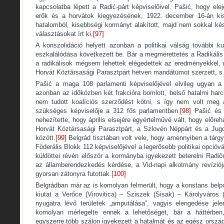
kapcsolatba lépett a Radić-párt képviselőivel. Pašić, hogy el
erők és a horvátok kiegyezésének, 1922. december 16-án kis
hatalomból, kisebbségi kormányt alakított, majd nem sokkal ké
választásokat írt ki.
[97]
A konszolidáció helyett azonban a politikai válság további 
eszkalálódása következett be. Bár a megmérettetés a Radikális
a radikálisok mégsem lehettek elégedettek az eredményekkel,
Horvát Köztársasági Parasztpárt hetven mandátumot szerzett, s
Pašić a maga 108 parlamenti képviselőjével elvileg ugyan a 
azonban az időközben két frakcióra bomlott, belső hatalmi har
nem tudott koalíciós szerződést kötni, s így nem volt meg 
szükséges képviselője a 312 fős parlamentben.
[98]
Pašić és 
nehezítette, hogy április elsejére egyértelművé vált, hogy előreh
Horvát Köztársasági Parasztpárt, a Szlovén Néppárt és a Ju
között.
[99]
Belgrád tisztában volt vele, hogy amennyiben a tárgya
Föderális Blokk 112 képviselőjével a legerősebb politikai opció
küldöttei révén először a kormányba igyekezett beterelni Radi
az államberendezkedés kérdése, a Vid-napi alkotmány revíziója
gyorsan zátonyra futottak.
[100]
Belgrádban már az is komolyan felmerült, hogy a konstans belpol
kiutat a Verőce (Virovitica) – Sziszek (Sisak) – Károlyváros 
nyugatra lévő területek „amputálása”, vagyis elengedése jel
komolyan mérlegelte ennek a lehetőséget, bár a háttérben
egyszerre több szálon igyekezett a hatalmát és az egész ország 