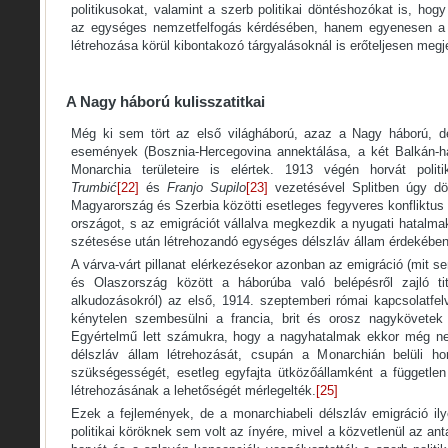
politikusokat, valamint a szerb politikai döntéshozókat is, h
az egységes nemzetfelfogás kérdésében, hanem egyenesen a 
létrehozása körül kibontakozó tárgyalásoknál is erőteljesen megj
A Nagy háború kulisszatitkai
Még ki sem tört az első világháború, azaz a Nagy háború, de
események (Bosznia-Hercegovina annektálása, a két Balkán-há
Monarchia területeire is elértek. 1913 végén horvát poli
Trumbi
ć
[22]
és
Franjo Supilo
[23]
vezetésével Splitben úgy dön
Magyarország és Szerbia közötti esetleges fegyveres konfliktus
országot, s az emigrációt vállalva megkezdik a nyugati hatalma
szétesése után létrehozandó egységes délszláv állam érdekében
A várva-várt pillanat elérkezésekor azonban az emigráció (mit s
és Olaszország között a háborúba való belépésről zajló titk
alkudozásokról) az első, 1914. szeptemberi római kapcsolatfelv
kénytelen szembesülni a francia, brit és orosz nagykövetek 
Egyértelmű lett számukra, hogy a nagyhatalmak ekkor még n
délszláv állam létrehozását, csupán a Monarchián belüli h
szükségességét, esetleg egyfajta ütközőállamként a függetle
létrehozásának a lehetőségét mérlegelték.
[25]
Ezek a fejlemények, de a monarchiabeli délszláv emigráció ily
politikai köröknek sem volt az ínyére, mivel a közvetlenül az a