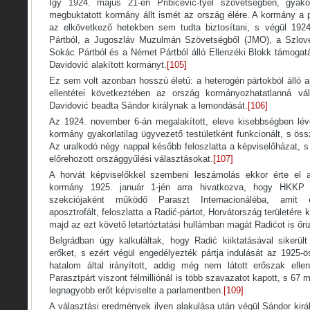
Így 1924. május 21-én Pribičević-tyel szövetségben, gyakor
megbuktatott kormány állt ismét az ország élére. A kormány a 
az elkövetkező hetekben sem tudta biztosítani, s végül 1924
Pártból, a Jugoszláv Muzulmán Szövetségből (JMO), a Szlov
Sokác Pártból és a Német Pártból álló Ellenzéki Blokk támogat
Davidović alakított kormányt.
[105]
Ez sem volt azonban hosszú életű: a heterogén pártokból álló 
ellentétei következtében az ország kormányozhatatlanná vá
Davidović beadta Sándor királynak a lemondását.
[106]
Az 1924. november 6-án megalakított, eleve kisebbségben lév
kormány gyakorlatilag ügyvezető testületként funkcionált, s ös
Az uralkodó négy nappal később feloszlatta a képviselőházat, s 
előrehozott országgyűlési választásokat.
[107]
A horvát képviselőkkel szembeni leszámolás ekkor érte el a
kormány 1925. január 1-jén arra hivatkozva, hogy HKKP 
szekciójaként működő Paraszt Internacionáléba, amit 
aposztrofált, feloszlatta a Radić-pártot, Horvátország területére
majd az ezt követő letartóztatási hullámban magát Radićot is őri
Belgrádban úgy kalkuláltak, hogy Radić kiiktatásával sikerült
erőket, s ezért végül engedélyezték pártja indulását az 1925-
hatalom által irányított, addig még nem látott erőszak elle
Parasztpárt viszont félmilliónál is több szavazatot kapott, s 6
legnagyobb erőt képviselte a parlamentben.
[109]
A választási eredmények ilyen alakulása után végül Sándor kirá