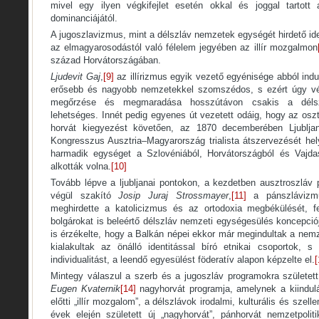
mivel egy ilyen végkifejlet esetén okkal és joggal tartott 
dominanciájától.
A jugoszlavizmus, mint a délszláv nemzetek egységét hirdető ide
az elmagyarosodástól való félelem jegyében az illír mozgalmon
század Horvátországában.
Ljudevit Gaj
,
[9]
az illírizmus egyik vezető egyénisége abból indu
erősebb és nagyobb nemzetekkel szomszédos, s ezért úgy vélt
megőrzése és megmaradása hosszútávon csakis a délsz
lehetséges. Innét pedig egyenes út vezetett odáig, hogy az os
horvát kiegyezést követően, az 1870 decemberében Ljubljan
Kongresszus Ausztria–Magyarország trialista átszervezését hel
harmadik egységet a Szlovéniából, Horvátországból és Vajdas
alkották volna.
[10]
Tovább lépve a ljubljanai pontokon, a kezdetben ausztroszláv po
végül szakító
Josip Juraj Strossmayer
,
[11]
a pánszlávizmu
meghirdette a katolicizmus és az ortodoxia megbékülését, f
bolgárokat is beleértő délszláv nemzeti egységesülés koncepció
is érzékelte, hogy a Balkán népei ekkor már megindultak a nemz
kialakultak az önálló identitással bíró etnikai csoportok, 
individualitást, a leendő egyesülést föderatív alapon képzelte el.
[
Mintegy válaszul a szerb és a jugoszláv programokra születe
Eugen Kvaternik
[14]
nagyhorvát programja, amelynek a kiindul
előtti „illír mozgalom”, a délszlávok irodalmi, kulturális és szel
évek elején született új „nagyhorvát”, pánhorvát nemzetpoliti