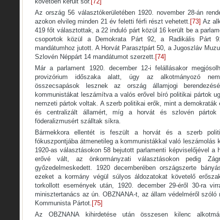
követően került sor.
[72]
Az ország 56 választókerületében 1920. november 28-án rend
azokon elvileg minden 21 év feletti férfi részt vehetett.
[73]
Az al
419 főt választottak, a 22 induló párt közül 16 került be a parlam
csoportok közül a Demokrata Párt 92, a Radikális Párt 
mandátumhoz jutott. A Horvát Parasztpárt 50, a Jugoszláv Muz
Szlovén Néppárt 14 mandátumot szerzett.
[74]
Már a parlament 1920. december 12-i felállásakor megjósol
provizórium időszaka alatt, úgy az alkotmányozó nemz
összecsapások lesznek az ország államjogi berendezés
kommunistákat leszámítva a valós erővel bíró politikai pártok
nemzeti pártok voltak. A szerb politikai erők, mint a demokraták é
és centralizált államért, míg a horvát és szlovén pártok 
föderalizmusért szálltak síkra.
Bármekkora ellentét is feszült a horvát és a szerb politik
fókuszpontjába átmenetileg a kommunistákkal való leszámolás k
1920-as választásokon 58 bejutott parlamenti képviselőjével a h
erővé vált, az önkormányzati választásokon pedig Zág
győzedelmeskedett. 1920 decemberében országszerte bányász
ezeket a kormány végül súlyos áldozatokat követelő erőszak
torkollott események után, 1920. december 29-éről 30-ra vi
minisztertanács az ún. OBZNANA-t, az állam védelméről szóló re
Kommunista Pártot.
[75]
Az OBZNANA kihirdetése után összesen kilenc alkotmán