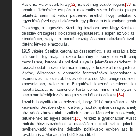
Pašić is,
Péter
szerb király
[32]
is, sőt még
Sándor
régens
[33]
is
annak működésére csupán a maximális szerb háborús progra
tekintett, semmint valós partnerre, anélkül, hogy politikai 
egyenlőségével együtt akárcsak egy pillanatra is komolyan gondo
Csakhogy, a Jugoszláv Bizottság továbbra sem Nagy-Szerbia t
délszláv országrész kölcsönös egyesülését, s éppen ez volt az
kérdésében, vagyis a leendő ország államberendezkedésével
történt lényegi elmozdulás.
1915 végére Szerbia katonailag összeomlott, s az ország a kö
alá került, így maga a szerb kormány is kénytelen volt emig
mozgástere, katonai és politikai súlya is jelentősen csökkent. 
rosszabbodott a szerb kormány amúgy is beszűkült mozgástere
lépése, Wilsonnak a Monarchia fenntartásával kapcsolatos 
események, az olaszok heves ellenkezése Montenegró és Szerb
kapcsolatban, valamint a Bulgáriával kötendő esetleges k
hovatartozását is napirendre tűzte volna, mind-mind olyan f
alapjaiban kérdőjelezték meg a szerb háborús célokat.
[34]
Tovább bonyolította a helyzetet, hogy 1917 májusában a Mon
képviselői Bécsben olyan kiáltvány hoztak nyilvánosságra, amel
ház védőszárnya alatt szálltak síkra a Monarchia szlovénok,
területeinek az egyesítéséért.
[35]
Mindez a gyakorlatban Auszt
trialista átszervezésének a realizálása mellett azt is jelent
tevékenykedő releváns délszláv politikusok egyben azt is d
továbbra is a Monarchián belül képzelik el.