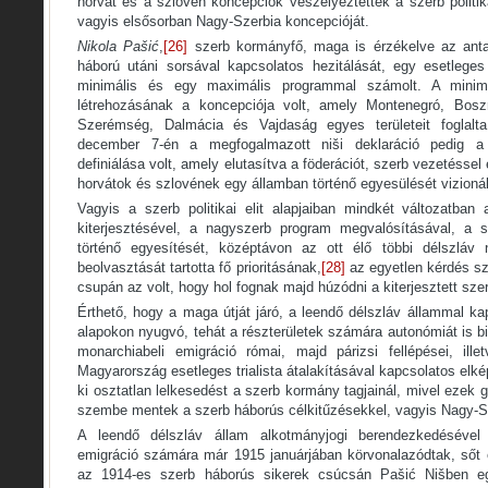
horvát és a szlovén koncepciók veszélyeztették a szerb politika
vagyis elsősorban Nagy-Szerbia koncepcióját.
Nikola Pa
šić
,
[26]
szerb kormányfő, maga is érzékelve az ant
háború utáni sorsával kapcsolatos hezitálását, egy esetlege
minimális és egy maximális programmal számolt. A minim
létrehozásának a koncepciója volt, amely Montenegró, Boszn
Szerémség, Dalmácia és Vajdaság egyes területeit foglal
december 7-én a megfogalmazott niši deklaráció pedig a
definiálása volt, amely elutasítva a föderációt, szerb vezetésse
horvátok és szlovének egy államban történő egyesülését vizionál
Vagyis a szerb politikai elit alapjaiban mindkét változatban
kiterjesztésével, a nagyszerb program megvalósításával, a
történő egyesítését, középtávon az ott élő többi délszláv
beolvasztását tartotta fő prioritásának,
[28]
az egyetlen kérdés s
csupán az volt, hogy hol fognak majd húzódni a kiterjesztett szer
Érthető, hogy a maga útját járó, a leendő délszláv állammal kap
alapokon nyugvó, tehát a részterületek számára autonómiát is biz
monarchiabeli emigráció római, majd párizsi fellépései, ill
Magyarország esetleges trialista átalakításával kapcsolatos elk
ki osztatlan lelkesedést a szerb kormány tagjainál, mivel ezek 
szembe mentek a szerb háborús célkitűzésekkel, vagyis Nagy-Sz
A leendő délszláv állam alkotmányjogi berendezkedésével 
emigráció számára már 1915 januárjában körvonalazódtak, sőt 
az 1914-es szerb háborús sikerek csúcsán Pašić Nišben egy