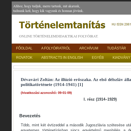
Ahhoz, hogy tudjuk, merre tartunk, mit akarunk,
tudnunk kell, hogy kik vagyunk és honnan jövünk.
ONLINE TÖRTÉNELEMDIDAKTIKAI FOLYÓIRAT.
FŐOLDAL
A FOLYÓIRATRÓL
ARCHÍVUM
TUDÁSTÁR
ROVATOK
ABSTRACTS IN ENGLISH
EGYÉB
KIADVÁNY
Dévavári Zoltán: Az illúzió erőszaka. Az első délszláv ál
politikatörténete (1914-1941) [1]
(hivatkozási azonosító: 09-01-09)
I. rész (1914–1929)
Bevezetés
Több, mint két évtizeddel a második Jugoszlávia szétesése ut
egyetemes történetírásban sincs egyértelmű megítélés a d