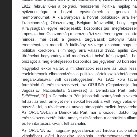
1922. február 8-án a belgrádi, rendszerhű Politikai napilap n
nyilvánosságra a horvát képviselőknek a genovai ko
memorandumát. A kiáltványban a horvát politikusok arra kér
Franciaország, Olaszország, Belgium képviselőit, hogy te
Királyságban egyre erőteljesebb központosítás megfékezé
kapcsolatban Olaszország a nemzetközi szintéren ugyan hallatt
mindez, már csak a genovai tárgyalások zátonyra futás
eredménytelen maradt. A kiáltvány szövege azonban nagy felz
politikai körökben, s mintegy arra válaszul 1922. április 2
történelmi hagyományoktól megfosztott belső közigazgatási hat
országot a még erőteljesebb központosítás jegyében 33 körzetre 
Nagyjából ekkor váltak a mindennapok részévé az utcai les
cselekmények elharapódzása a politikai pártokhoz köthető roha
megalakulásával volt összefüggésben. Az 1921 kora tava
formálódó új erőszakszervezet, az ORJUNA (Organizacija Jug
Jugoszláv Nacionalista Szervezet) a Demokrata Párt befo
Pribičević
,
[91]
a Demokrata Párt jobboldali szárnyának a veze
fel azt az erőt, amelyet nem sokkal később a vélt, vagy valós el
használt fel, s rövidesen az anyagi támogatás mellett fegyvereket
Az ORJUNA-ban a Demokrata Párt már a kezdeti időktől fogv
erőszakszervezetét látta, amelyet elsősorban a centralista álla
és fenntartására kívánt felhasználni.
Az ORJUNA az integratív jugoszlavizmust hirdető nacionaliz
világháború előtti jugoszláv ideológia letéteményeseként 