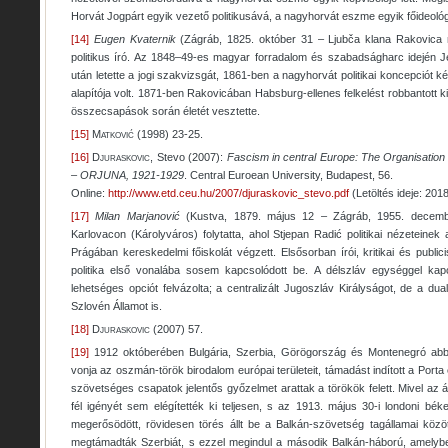
Horvát Jogpárt egyik vezető politikusává, a nagyhorvát eszme egyik főideoló
[14]
Eugen Kvaternik
(Zágráb, 1825. október 31 – Ljubča klana Rakovica me
politikus író. Az 1848–49-es magyar forradalom és szabadságharc idején Je
után letette a jogi szakvizsgát, 1861-ben a nagyhorvát politikai koncepciót k
alapítója volt. 1871-ben Rakovicában Habsburg-ellenes felkelést robbantott ki
összecsapások során életét vesztette.
[15]
Matković
(1998) 23-25.
[16]
Djuraskovic
, Stevo (2007):
Fascism in central Europe: The Organisat
– ORJUNA, 1921-1929
. Central Euroean University, Budapest, 56.
Online:
http://www.etd.ceu.hu/2007/djuraskovic_stevo.pdf
(Letöltés ideje: 2018
[17]
Milan Marjanović
(Kustva, 1879. május 12 – Zágráb, 1955. decembe
Karlovacon (Károlyváros) folytatta, ahol Stjepan Radić politikai nézeteinek
Prágában kereskedelmi főiskolát végzett. Elsősorban írói, kritikai és publici
politika első vonalába sosem kapcsolódott be. A délszláv egységgel kap
lehetséges opciót felvázolta; a centralizált Jugoszláv Királyságot, de a dual
Szlovén Államot is.
[18]
Djuraskovic
(2007) 57.
[19]
1912 októberében Bulgária, Szerbia, Görögország és Montenegró abból
vonja az oszmán-török birodalom európai területeit, támadást indított a Porta
szövetséges csapatok jelentős győzelmet arattak a törökök felett. Mivel az ál
fél igényét sem elégítették ki teljesen, s az 1913. május 30-i londoni bék
megerősödött, rövidesen törés állt be a Balkán-szövetség tagállamai közöt
megtámadták Szerbiát, s ezzel megindul a második Balkán-háború, amelyb