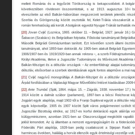
mellett Románia és a legyőzött Törökország is bekapcsolódott. A bolgá
következtében rövidesen összeomlottak, s az 1913. augusztus 10-i b
elveszítette az első Balkán-háborúban megszerzett területek jelentős rész
Szerbia és Görögország között osztották fel, Kelet-Trákia visszakerült
román fennhatóság alá került. A bolgárok egyedül Nyugat-Trákiát tarthatták m
[20]
Jovan Cvijić
(Loznica, 1865. október 11. – Belgrád, 1927. január 16.) 
Šabacon (Szabács) és Belgrádban folytatta. Főiskolai tanulmányait Belgrádba
Második Belgrádi Gimnáziumban tanított. Ezt követően szerb állami ösztönd
tanulmányait, ahol 1893-ban doktorált. Az 1905-ben alakult Belgrádi Egyete
1906/1907-ben és 1919/1920-ban annak rektora –, a szerb Földrajztudomány
Királyi Akadémia, illetve a Jugoszláv Tudományos és Művészeti Akadémia t
Balkán-félsziget és a délszláv országok – Az emberföldrajz alapjai tudomá
délszláv, elsősorban a szerbek identitásának egyik fontos alapműve a mai nap
[21]
Cvijić nagyívű monográfiája
A Balkán-félsziget és a délszláv országok
Árpád fordításában a Vajdasági Magyar Művelődési Intézet kiadásában 2009-b
[22]
Ante Trumbić
(Split, 1864. május 15. – Zágráb, 1938. november 17.) ho
1914 között a dalmát szábor (parlament), 1897-ben a bécsi Reichsrat kép
Jogpárt egyik alapítója, majd 1902-től a Franjo Supiloval együtt a délszláv n
egyik képviselője. 1905 és 1907 között Split város polgármesteri székét t
Jugoszláv Bizottság elnöke, az 1917-es korfui deklaráció egyik aláírója v
külügyminisztere, azonban 1921-ben az Olaszországgal megkötött rapallói 
jeléül lemondott. Az új államban a nemzeti egyenjogúságért és a föderációér
Föderális Párt alapítója, 1928-ban pedig csatlakozott a Stjepan Radić 
harmincas években, haláláig a horvát ellenzék egyik értelmiségi vezetője volt.