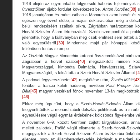
1918 elején az egyre inkább felgyorsuló háborús fejlemények s
útvesztőiben újabb fordulat következett be.
Anton Koroš
ec
[38]
s
1918 januárjában és márciusában a Monarchia azon horvát és sz
egészen egy évvel előbb, a májusi deklarációban még a délsz
belüli rendezéséért szálltak síkra, Zágrábban határozatban kö
Horvát-Szlovén Állam létrehozását. Szerb szempontból a prob
jelentette, hogy a kiáltványban még csak említést sem tettek a
való egyesülésről.
[39]
Mindennek majd pár hónappal későb
különösen fontos szerepe.
Az Osztrák-Magyar Monarchia katonai összeomlásával párhuza
Zágrábban a horvát szábor
[40]
megszakított minden közjo
Magyarországgal, kimondta Dalmácia, Horvátország, Szlav
Magyarországtól, s kikiáltotta a Szerb-Horvát-Szlovén Államot.
[4
A padovai fegyverszünetet
[42]
megkötése után,
Živojin Mišić
[43
főnöke, a francia keleti hadsereg nevében
Paul Prosper He
Béla
[45]
magyar vezérkari főnök november 13-án megkötötték a
[46]
Ekkor még úgy tűnt, hogy a Szerb-Horvát-Szlovén Állam kik
kiegyenlítődtek a monarchiabeli délszláv politikusok és a szerb
egyesülésére végül egymás érdekeinek kölcsönös figyelembe véte
A november 6–9. között Genfben zajlott tárgyalásokon, annak
mellett zajlottak, Pašić végül elismerte a Szerb-Horvát-Szlové
megegyeztek a Szerb-Horvát-Szlovén Állam és Szerbia önként
ellenére, hogy az államberendezkedés kérdését a majdani a