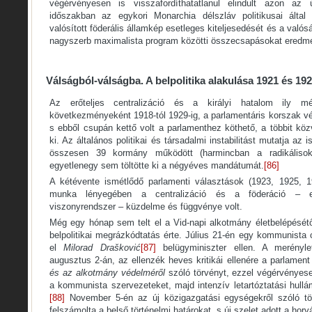
végérvényesen is visszafordíthatatlanul elindult azon az
időszakban az egykori Monarchia délszláv politikusai által
valósított föderális államkép esetleges kiteljesedését és a valósá
nagyszerb maximalista program közötti összecsapásokat eredm
Válságból-válságba. A belpolitika alakulása 1921 és 19
Az erőteljes centralizáció és a királyi hatalom ily m
következményeként 1918-tól 1929-ig, a parlamentáris korszak v
s ebből csupán kettő volt a parlamenthez köthető, a többit közv
ki. Az általános politikai és társadalmi instabilitást mutatja az
összesen 39 kormány működött (harmincban a radikálisok
egyetlenegy sem töltötte ki a négyéves mandátumát.
[86]
A kétévente ismétlődő parlamenti választások (1923, 1925, 
munka lényegében a centralizáció és a föderáció – el
viszonyrendszer – küzdelme és függvénye volt.
Még egy hónap sem telt el a Vid-napi alkotmány életbelépésétő
belpolitikai megrázkódtatás érte. Július 21-én egy kommunista 
el
Milorad
Drašković
[87]
belügyminiszter ellen. A merényle
augusztus 2-án, az ellenzék heves kritikái ellenére a parlamen
és az alkotmány védelméről
szóló törvényt, ezzel végérvényese
a kommunista szervezeteket, majd intenzív letartóztatási hull
[88]
November 5-én az új közigazgatási egységekről szóló t
felszámolta a belső történelmi határokat, s új szelet adott a horv