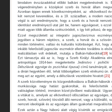
birodalom évszázadokkal előbbi balkáni megjelenésének is. 
végeredményben a középkori szerb és horvát állam megse
Azonban éppen ennek következményeként, az elkövetkező évs
két nemzet keveredése, és a 19. században, a modern nacio
végül is azt eredményezte, hogy a szerb és a horvát nemzeti
identitást eredményező utat járt be, hanem egységeset, s ezzel 
miatt ugyan több államba szétszóródott, s így két pólusú, de eg
Ezzel megszületett az integratív jugoszlavizmus eszmén
jegyében a három néptörzs, a szerb, a horvát és a szlovén 
minden történelmi, vallási és kulturális különbséget. Azt, hogy a 
inkább felerősödő jugoszláv eszmekör ellenére továbbra is els
realizálásban volt érdekelt, mutatja a Balkán-háborúkkal
[19]
ki
Ezt támasztja alá az is, hogy a Szerb Királyi Akadémia el
antropológus 1914-ben megjelentette
Jedinstvo i psihički
Délszlávok egysége és pszichikai típusai)
című tanulmányát, a
a dinári hegyekben élő, tehát többségében szerb etnikumú ún. di
meg azt az egyént, amely a délszlávok vezetésére hivatott.
[21]
A szerb közvéleményre és közgondolkodásra a Balkán-háborúk s
munkássága nagy hatást gyakoroltak, és felerősítették 
valóságban történő, immáron közel-jövőbeni realizálását. Ugyan
a vitákat is, amelyek az elkövetkező időszakban az egységes, d
szerb, horvát, szlovén) törzsből álló nemzet, vagy a különálló, sa
nemzeti ideológiák és az egységes állam gyakorlati megvalósítás
Ezek aztán a Nagy háború alatt végig kísérték az emigráció