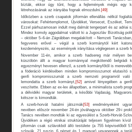
bízták, ekkor úgy tűnt, hogy a fejlemények mégis egy ko
létrehozásának az irányába fognak elmozdulni.
[49]
Időközben a szerb csapatok jóformán ellenállás nélkül foglaltá
városokat: Fehértemplomot, Újvidéket, Versecet, Eszéket, Tem
Ezzel párhuzamosan indult meg dalmát tengerpart és az adriai sz
Mindez komoly aggodalmat váltott ki a Jugoszláv Bizottság polit
– október 5–6-án Zágrábban megalakított – Nemzeti Tanácsban
fegyveres erővel – végül a szerb kormánytól kért katona
kezdeményezés, az események irányítása véglegesen a szerb fé
November 11-én, amikor a szerb hadsereg már mélyen ben
küszöbön állt a magyar kormánnyal megkötendő belgrádi ko
egyezményt hevesen ellenző, a szerb kormányfőtől is merevebb po
a föderáció kérdésében minden kompromisszumot elutasító sze
genfi kompromisszumát a szerb nemzeti programról való e
lemondatta a szerb kormányt,
[52]
amivel lényegében a genfi
veszítette. Ebben az ex-lex állapotban, a minimalista szerb prog
a délvidéki magyar területek, a későbbi Vajdaság, Magyarors
kétszer is kimondták.
A szerb-horvát hatalmi játszmák
[53]
eredményeként ugyan
nevében először november 24-én jóváhagyva október 29-i prok
Tanács nevében mondták ki az egyesülést a Szerb-Horvát-Szlo
Újvidéken a régió etnikai struktúráját teljesen figyelmen kí
jóformán csak szlávokból álló testülete (a 755 képviselőből 5
szlovák, 21 ruszin, 6 német és 1 magyar) ugyanennek a terül