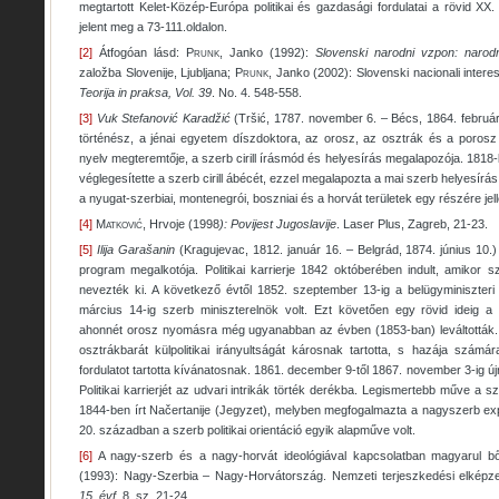
megtartott Kelet-Közép-Európa politikai és gazdasági fordulatai a rövid X
jelent meg a 73-111.oldalon.
[2]
Átfogóan lásd:
Prunk
, Janko (1992):
Slovenski narodni vzpon: narodn
založba Slovenije, Ljubljana;
Prunk
, Janko (2002): Slovenski nacionali intere
Teorija in praksa, Vol. 39
. No. 4. 548-558.
[3]
Vuk Stefanović Karadžić
(Tršić, 1787. november 6. – Bécs, 1864. február 
történész, a jénai egyetem díszdoktora, az orosz, az osztrák és a poros
nyelv megteremtője, a szerb cirill írásmód és helyesírás megalapozója. 1818
véglegesítette a szerb cirill ábécét, ezzel megalapozta a mai szerb helyesírás
a nyugat-szerbiai, montenegrói, boszniai és a horvát területek egy részére jel
[4]
Matkovi
ć
, Hrvoje (1998
): Povijest Jugoslavije
. Laser Plus, Zagreb, 21-23.
[5]
Ilija Garašanin
(Kragujevac, 1812. január 16. – Belgrád, 1874. június 10.) 
program megalkotója. Politikai karrierje 1842 októberében indult, amikor s
nevezték ki. A következő évtől 1852. szeptember 13-ig a belügyminiszteri t
március 14-ig szerb miniszterelnök volt. Ezt követően egy rövid ideig a kü
ahonnét orosz nyomásra még ugyanabban az évben (1853-ban) leváltották. E
osztrákbarát külpolitikai irányultságát károsnak tartotta, s hazája számá
fordulatot tartotta kívánatosnak. 1861. december 9-től 1867. november 3-ig újr
Politikai karrierjét az udvari intrikák törték derékba. Legismertebb műve a 
1844-ben írt Načertanije (Jegyzet), melyben megfogalmazta a nagyszerb expa
20. században a szerb politikai orientáció egyik alapműve volt.
[6]
A nagy-szerb és a nagy-horvát ideológiával kapcsolatban magyarul 
(1993): Nagy-Szerbia – Nagy-Horvátország. Nemzeti terjeszkedési elkép
15. évf
. 8. sz. 21-24.