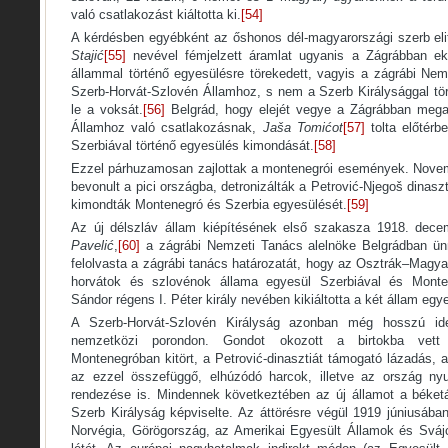
való csatlakozást kiáltotta ki.
[54]
A kérdésben egyébként az őshonos dél-magyarországi szerb elit
Stajić
[55]
nevével fémjelzett áramlat ugyanis a Zágrábban ekk
állammal történő egyesülésre törekedett, vagyis a zágrábi Nemz
Szerb-Horvát-Szlovén Államhoz, s nem a Szerb Királysággal tör
le a voksát.
[56]
Belgrád, hogy elejét vegye a Zágrábban megal
Államhoz való csatlakozásnak,
Jaša Tomićot
[57]
tolta előtérbe
Szerbiával történő egyesülés kimondását.
[58]
Ezzel párhuzamosan zajlottak a montenegrói események. Novem
bevonult a pici országba, detronizálták a Petrović-Njegoš dinaszt
kimondták Montenegró és Szerbia egyesülését.
[59]
Az új délszláv állam kiépítésének első szakasza 1918. decem
Pavelić
,
[60]
a zágrábi Nemzeti Tanács alelnöke Belgrádban ün
felolvasta a zágrábi tanács határozatát, hogy az Osztrák–Magy
horvátok és szlovénok állama egyesül Szerbiával és Monten
Sándor régens I. Péter király nevében kikiáltotta a két állam egy
A Szerb-Horvát-Szlovén Királyság azonban még hosszú ide
nemzetközi porondon. Gondot okozott a birtokba vett t
Montenegróban kitört, a Petrović-dinasztiát támogató lázadás,
az ezzel összefüggő, elhúzódó harcok, illetve az ország nyu
rendezése is. Mindennek következtében az új államot a béketá
Szerb Királyság képviselte. Az áttörésre végül 1919 júniusában
Norvégia, Görögország, az Amerikai Egyesült Államok és Svájc 