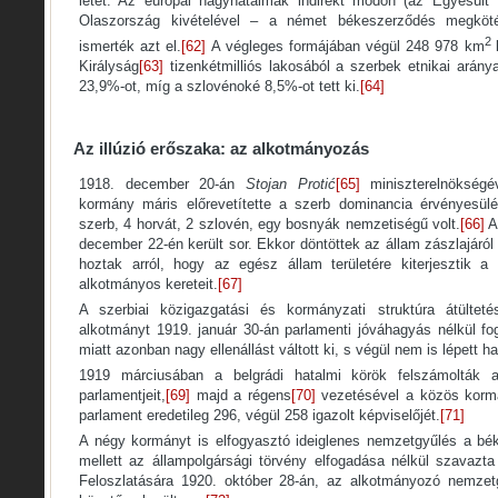
létét. Az európai nagyhatalmak indirekt módon (az Egyesült 
Olaszország kivételével – a német békeszerződés megköté
2
ismerték azt el.
[62]
A végleges formájában végül 248 978 km
Királyság
[63]
tizenkétmilliós lakosából a szerbek etnikai arány
23,9%-ot, míg a szlovénoké 8,5%-ot tett ki.
[64]
Az illúzió erőszaka: az alkotmányozás
1918. december 20-án
Stojan Protić
[65]
miniszterelnökségé
kormány máris előrevetítette a szerb dominancia érvényesülé
szerb, 4 horvát, 2 szlovén, egy bosnyák nemzetiségű volt.
[66]
A
december 22-én került sor. Ekkor döntöttek az állam zászlajáról
hoztak arról, hogy az egész állam területére kiterjesztik a
alkotmányos kereteit.
[67]
A szerbiai közigazgatási és kormányzati struktúra átülteté
alkotmányt 1919. január 30-án parlamenti jóváhagyás nélkül fo
miatt azonban nagy ellenállást váltott ki, s végül nem is lépett ha
1919 márciusában a belgrádi hatalmi körök felszámolták 
parlamentjeit,
[69]
majd a régens
[70]
vezetésével a közös kormá
parlament eredetileg 296, végül 258 igazolt képviselőjét.
[71]
A négy kormányt is elfogyasztó ideiglenes nemzetgyűlés a bé
mellett az állampolgársági törvény elfogadása nélkül szavazta
Feloszlatására 1920. október 28-án, az alkotmányozó nemzetg