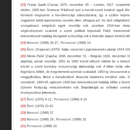
[23]
Franjo Supilo
(Cavtat, 1870. november 30. – London, 1917. szeptember
elnöke, 1905-ben Svetozar Pribičević-tyel a horvát-szerb koalíció egyik lé
formáció megnyerte a horvátországi választásokat, így a szábor képvisel
Jogpárton belüli opportunista vezetés ellen, elhagyta azt. Az első világhábor
szorgalmazó emigráció egyik vezetője volt, azonban 1916-ban eluta
végérvényesen szakított a szerb politikát képviselő Pašić minisztere
bekövetkezett haláláig elszigetelt szószólója volt a föderális alapon történő d
[24]
Matkovi
ć
(1998) 26-27.;
Petranović
(1988) 14.
[25]
Šepić
, Dragovan (1970):
Italija, saveznici i jugoslavensko pitanje 1914-19
[26]
Nikola Pašić
(Zaječar, 1845. december 31. – Belgrád, 1926. december 10.)
alapítója, annak vezetője. 1891 és 1892 között először töltötte be a minisz
között a szerb kormány oroszországi diplomatája volt. A Milan király ell
fegyházra ítélték, de kegyelemmel azonnal szabadult. 1903-ig visszavonult a
meggyilkolása, illetve a Karađorđević dinasztia hatalomra kerülése után, 1
vezetését. 1904-től, egészen 1926-ban bekövetkezett haláláig előbb a Szer
Szlovén Királyság miniszterelnöke volt. Belpolitikáját az erőteljes cent
érvényesítése jellemezte.
[27]
Šepić
(1970) 9-12.;
Petranović
(1988) 9-10.
[28]
Šepić
(1970) 23-42.
[29]
Matkovi
ć
(1998) 37.
[30]
Matkovi
ć
(1998) 29.;
Petranović
(1988) 10.
[31]
Petranović
(1988) 10.