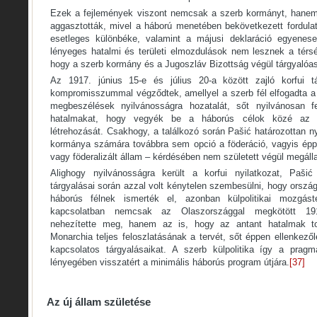
Ezek a fejlemények viszont nemcsak a szerb kormányt, hanem 
aggasztották, mivel a háború menetében bekövetkezett fordula
esetleges különbéke, valamint a májusi deklaráció egyenesen
lényeges hatalmi és területi elmozdulások nem lesznek a térs
hogy a szerb kormány és a Jugoszláv Bizottság végül tárgyalóas
Az 1917. június 15-e és július 20-a között zajló korfui t
kompromisszummal végződtek, amellyel a szerb fél elfogadta a 
megbeszélések nyilvánosságra hozatalát, sőt nyilvánosan fe
hatalmakat, hogy vegyék be a háborús célok közé az e
létrehozását. Csakhogy, a találkozó során Pašić határozottan n
kormánya számára továbbra sem opció a föderáció, vagyis éppen
vagy föderalizált állam – kérdésében nem született végül megáll
Alighogy nyilvánosságra került a korfui nyilatkozat, Pašić
tárgyalásai során azzal volt kénytelen szembesülni, hogy orszá
háborús félnek ismerték el, azonban külpolitikai mozgást
kapcsolatban nemcsak az Olaszországgal megkötött 19
nehezítette meg, hanem az is, hogy az antant hatalmak 
Monarchia teljes feloszlatásának a tervét, sőt éppen ellenkező
kapcsolatos tárgyalásaikat. A szerb külpolitika így a pragm
lényegében visszatért a minimális háborús program útjára.
[37]
Az új állam születése