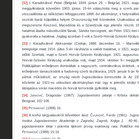
[32]
I. Karađorđević Petar
(Belgrád, 1844. június 29. – Belgrád, 1921. aug
meggyilkolását követően 1903. június 15-én választotta meg a szerb parl
visszaállította az időközben felfüggesztett 1888. évi alkotmányt, s helyreállít
osztrák-barát külpolitika helyett Oroszország felé közeledett. Uralkodása a
megszerezte Koszovó, Macedónia és a Szandzsák egy jelentős részét. 191
hatalmat átadta másodszülött fiának, Sándor hercegnek, aki Péter 1921-ben 
gyakorolta a hatalmat. Jogilag azonban ő volt a Szerb-Horvát-Szlovén Királys
[33]
I.
Karađorđević Aleksandar
(Cetinje, 1888. december 16. – Marseille
betegsége miatt 1914. július 5-én ráruházta a valódi hatalmat, s 1921. augu
előbb Szerbiát, majd a Szerb Horvát-Szlovén Királyságot. 1921. augusztus 
Horvát-Szlovén Királyság uralkodója volt, majd 1934. október 9-i meggyilk
Politikájában erőteljesen domináltak a nagyszerb, centralisztikus érdekek, 
erőteljesen támaszkodott a hadsereg szerb tisztikarára. 1929. január 6-án felo
pártok működését, az ország nevét Jugoszláviára keresztelte át. Az 193
bővítette az 1921-es vidovdani alkotmányban már úgy is jelentős királyi h
látogatása során macedón és horvát terroristák gyilkolták meg.
[34]
Jankovi
ć
, Dragoslav (1967):
Jugoslavensko pitanje i Krfska deklar
Beograd, 102-106.
[35]
Petranović
(1988) 16.
[36]
A korfui tárgyalásokról bővebben lásd:
Čulinović
, Ferdo (1961): J
ugosl
Institut Jugoslavenske Akademije u Zagrebu, Zagreb, Knjiga 1.
40-46
jugoslavenske ideje i pokreta tijekom prvog svjetskog rata.
Politička mi
Petranović
(1988) 15-16.
[37]
Kardum
(1991) 74-75.