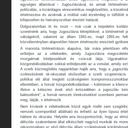
egységes államával – Jugoszláviával, és annak történelmév
politizálás, a kizárólagos etnocentrikus megközelítés, a közelm
értelmezése és azoknak a múlttal való érzelmileg is túlfűtött
kifejezetten és hatványozottan érezteti hatását.
Dolgozatomban itt és most – már csak a terjedelmi korláto
szeretnénk arra, hogy Jugoszlávia létrejöttével, a történelmét j
válságokról, valamint az állam 1941-es, majd 1991-es fel
közvéleményben alapvetően három értelmezés eresztett gyökere
A marxista történetíráson alapulva, bár mára jelentősen e
erőteljes az a vélekedés, amely Jugoszlávia megszületé
mozgalmak kiteljesedését és csúcsát látja. Ugyanak
közgondolkodásban sokkal erőteljesebb az a vonulat, amely ezt 
A szerb közmegítélés napjainkban hajlik arra, hogy a „jugoszláv
szétesésének ok-okozatait elsősorban a szerb szupremácia
politikai elit által megtett szükségtelen kompromisszumokba
ellentétben, a horvát közgondolkodásban – különösen a kilenc
illetve a kétezres évek első évtizedében a jugoszláv kérd
balesetként”, a horvát nemzeti törekvésekkel szembeni permane
meg, látják, s értelmezik.
Nem kívánok e vélekedések közül egyik mellé sem szegődni,
nemzeti szempontból átlátható és érthető az ilyen típusú érte
háttere és okozata. Helyette arra összpontosítok, hogy az elmú
délszláv szakemberei által elkészített nagyívű munkák és mono
rekonstruáljam az első délszláv állam születésének körülményeit,