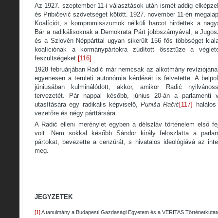
Az 1927. szeptember 11-i választások után ismét addig elképzelh
és Pribičević szövetséget kötött. 1927. november 11-én megala
Koalíciót, s kompromisszumok nélküli harcot hirdettek a nagy
Bár a radikálisoknak a Demokrata Párt jobbszárnyával, a Jugo
és a Szlovén Néppárttal ugyan sikerült 156 fős többséget kiala
koalíciónak a kormánypártokra zúdított össztüze a végletek
feszültségeket.
[116]
1928 februárjában Radić már nemcsak az alkotmány revízióján
egyenesen a területi autonómia kérdését is felvetette. A belpol
júniusában kulminálódott, akkor, amikor Radić nyilvános
tervezetét. Pár nappal később, június 20-án a parlamenti 
utasítására egy radikális képviselő,
Puniša Račić
[117]
halálos 
vezetőre és négy párttársára.
A Radić elleni merénylet egyben a délszláv történelem első fe
volt. Nem sokkal később Sándor király feloszlatta a parlamen
pártokat, bevezette a cenzúrát, s hivatalos ideológiává az inte
meg.
JEGYZETEK
[1]
A tanulmány a Budapesti Gazdasági Egyetem és a VERITAS Történetkutató Int