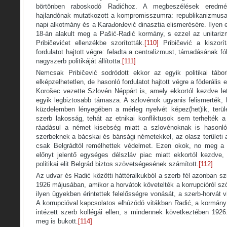
börtönben raboskodó Radićhoz. A megbeszélések eredmé
hajlandónak mutatkozott a kompromisszumra: republikanizmusa
napi alkotmány és a Karađorđević dinasztia elismerésére. Ilyen 
18-án alakult meg a Pašić-Radić kormány, s ezzel az unitari
Pribičevićet ellenzékbe szorították.
[110]
Pribičević a kiszorítá
fordulatot hajtott végre: feladta a centralizmust, támadásának 
nagyszerb politikáját állította.
[111]
Nemcsak Pribičević sodródott ekkor az egyik politikai tábo
elképzelhetetlen, de hasonló fordulatot hajtott végre a föderális 
Korošec vezette Szlovén Néppárt is, amely ekkortól kezdve lett
egyik legbiztosabb támasza. A szlovénok ugyanis felismerték, h
küzdelemben lényegében a mérleg nyelvét képez(het)ik, terül
szerb lakosság, tehát az etnikai konfliktusok sem terhelték a
ráadásul a német kisebség miatt a szlovénoknak is hasonló
szerbeknek a bácskai és bánsági németekkel, az olasz területi
csak Belgrádtól remélhettek védelmet. Ezen okok, no meg a
előnyt jelentő egységes délszláv piac miatt ekkortól kezdve
politikai elit Belgrád biztos szövetségesének számított.
[112]
Az udvar és Radić közötti háttéralkukból a szerb fél azonban sz
1926 májusában, amikor a horvátok követelték a korrupcióról sz
ilyen ügyekben érintettek felelősségre vonását, a szerb-horvát 
A korrupcióval kapcsolatos elhúzódó vitákban Radić, a kormány
intézett szerb kollégái ellen, s mindennek következtében 19
meg is bukott.
[114]