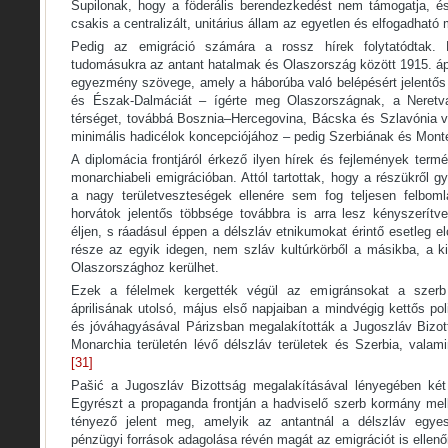
Supilonak, hogy a föderális berendezkedést nem támogatja, 
csakis a centralizált, unitárius állam az egyetlen és elfogadható
Pedig az emigráció számára a rossz hírek folytatódtak.
tudomásukra az antant hatalmak és Olaszország között 1915. ápr
egyezmény szövege, amely a háborúba való belépésért jelentős ba
és Észak-Dalmáciát – ígérte meg Olaszországnak, a Neretva 
térséget, továbbá Bosznia–Hercegovina, Bácska és Szlavónia vi
minimális hadicélok koncepciójához – pedig Szerbiának és Mont
A diplomácia frontjáról érkező ilyen hírek és fejlemények ter
monarchiabeli emigrációban. Attól tartottak, hogy a részükről g
a nagy területveszteségek ellenére sem fog teljesen felbom
horvátok jelentős többsége továbbra is arra lesz kényszerítv
éljen, s ráadásul éppen a délszláv etnikumokat érintő esetleg el
része az egyik idegen, nem szláv kultúrkörből a másikba, a ki
Olaszországhoz kerülhet.
Ezek a félelmek kergették végül az emigránsokat a szer
áprilisának utolsó, május első napjaiban a mindvégig kettős poli
és jóváhagyásával Párizsban megalakították a Jugoszláv Bizot
Monarchia területén lévő délszláv területek és Szerbia, valam
[31]
Pašić a Jugoszláv Bizottság megalakításával lényegében két 
Egyrészt a propaganda frontján a hadviselő szerb kormány melle
tényező jelent meg, amelyik az antantnál a délszláv egyes
pénzügyi források adagolása révén magát az emigrációt is ellenőr