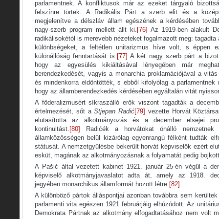
parlamentnek. A konfliktusok már az ezeket tárgyaló bizotts
felszínre törtek. A Radikális Párt a szerb elit és a középo
megjelenítve a délszláv állam egészének a kérdésében továb
nagy-szerb program mellett állt ki.
[76]
Az 1919-ben alakult D
radikálisokétól is merevebb nézeteket fogalmazott meg: tagadta a
különbségeket, a feltétlen unitarizmus híve volt, s éppen e
különállóság fenntartását is.
[77]
A két nagy szerb párt a bizott
hogy az egyesülés kikiáltásával lényegében már megha
berendezkedését, vagyis a monarchia proklamációjával a vitás
és mindenkorra eldöntötték, s ebből kifolyólag a parlamentnek 
hogy az államberendezkedés kérdésében egyáltalán vitát nyisso
A föderalizmusért síkraszálló erők viszont tagadták a decembe
értelmezését, sőt a
Stjepan Radić
[79]
vezette Horvát Köztársa
elutasította az alkotmányozás és a december elsejei pro
kontinuitást.
[80]
Radićék a horvátokat önálló nemzetnek t
államközösségen belül kizárólag egyenrangú félként tudták elf
státusát. A nemzetgyűlésbe bekerült horvát képviselők ezért elut
esküt, magának az alkotmányozásnak a folyamatát pedig bojkott
A Pašić által vezetett kabinet 1921. január 25-én végül a dem
képviselő alkotmányjavaslatot adta át, amely az 1918. dec
jegyében monarchikus államformát hozott létre.
[82]
A különböző pártok álláspontjai azonban továbbra sem kerülte
parlamenti vita egészen 1921 februárjáig elhúzódott. Az unitári
Demokrata Pártnak az alkotmány elfogadtatásához nem volt 