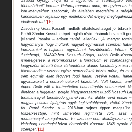
Szabad György hívja föl a figyelmet: a szerteágazó vél
többszörösét″ kereste
.
Reformprogramot adott, de egyben azt is 
körülményekhez szabottak, és általában megtalálta a módjá
kapcsolatban legalább egy mellékmondat erejéig megfogalmazza
ideálisnak tart.
”
[10]
Závodszky Géza Kossuth melletti elkötelezettségét jól tükrözi
Pethő Sándor Kossuth-képét taglaló rövid írásának bevezető gon
jellemző írásaira – erősen tanító jellegűek: „
A magyar történ
hagyománya, hogy múltunk nagyjait egymással szemben határ
korszakokat is hajlamos egymásnak feszüléseként láttatni. 
Széchenyi, 1848/49-ben Kossuth–Görgei, utóbb Deák–Kossuth
ismételgetése, a reformkorszak, a forradalom és szabadságh
kiegyezést követő évek történetének alapos tanulmányozása h
fölemelkedése viszont egész nemzedékek közös műve, és az e
sem egymás ellen fegyvert fogó hadak vezérei voltak, hanem
ugyanazokért a nemzeti célokért küzdöttek. Volt kurzus, ami
éppen Deák vált a történetietlen hasonlítgatás vesztesévé. 
életében a független, polgári Magyarországért küzdő Kossuth L
tudatlanságról tanúskodó gyanakvás
.
Az alábbi rövid esszé
–
magyar politikai újságírás egyik legkiválóbbjának, Pethő Sánd
föl. Pethő Sándor,
a – 2018-ban sajnos éppen megszűn
főszerkesztője, mint ismeretes legitimista volt, azaz a
restaurációját szorgalmazta. Ez azonban nem akadályozta meg
Habsburg–Lotaringiai-házat detronizáló Kossuth 1848 nyarán é
szerepét
.”
[11]