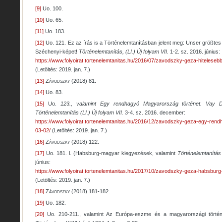
[9]
Uo. 100.
[10]
Uo. 65.
[11]
Uo. 183.
[12]
Uo. 121. Ez az írás is a Történelemtanításban jelent meg: Unser größtes 
Széchenyi-képet!
Történelemtanítás, (LI.) Új folyam VII.
1-2. sz. 2016. június:
https://www.folyoirat.tortenelemtanitas.hu/2016/07/zavodszky-geza-hitelese
(Letöltés: 2019. jan. 7.)
[13]
Závodszky
(2018) 81.
[14]
Uo. 83.
[15]
Uo.
123., valamint Egy rendhagyó Magyarország történet. Vay Dán
Történelemtanítás
(LI.) Új folyam VII.
3-4. sz. 2016. december:
https://www.folyoirat.tortenelemtanitas.hu/2016/12/zavodszky-geza-egy-ren
03-02/
(Letöltés: 2019. jan. 7.)
[16]
Závodszky
(2018) 122.
[17]
Uo. 181. l. (Habsburg-magyar kiegyezések, valamint
Történelemtanítá
június:
https://www.folyoirat.tortenelemtanitas.hu/2017/10/zavodszky-geza-habsbu
(Letöltés: 2019. jan. 7.)
[18]
Závodszky
(2018) 181-182.
[19]
Uo. 182.
[20]
Uo. 210-211., valamint Az Európa-eszme és a magyarországi történ