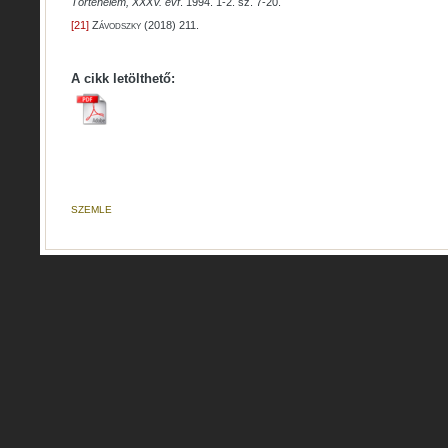
Történelem, XXXV. évf
. 1994. 1-2. sz. 7-20.
[21]
Závodszky
(2018) 211.
A cikk letölthető:
SZEMLE