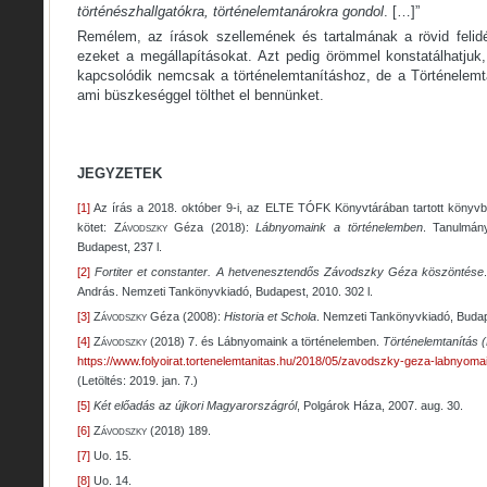
történészhallgatókra, történelemtanárokra gondol
. […]”
Remélem, az írások szellemének és tartalmának a rövid felidéz
ezeket a megállapításokat. Azt pedig örömmel konstatálhatjuk,
kapcsolódik nemcsak a történelemtanításhoz, de a Történelemtan
ami büszkeséggel tölthet el bennünket.
JEGYZETEK
[1]
Az írás a 2018. október 9-i, az ELTE TÓFK Könyvtárában tartott könyvbe
kötet:
Závodszky
Géza (2018):
Lábnyomaink a történelemben
. Tanulmán
Budapest, 237 l.
[2]
Fortiter et constanter. A hetvenesztendős Závodszky Géza köszöntése
András. Nemzeti Tankönyvkiadó, Budapest, 2010. 302 l.
[3]
Závodszky
Géza (2008):
Historia et Schola
. Nemzeti Tankönyvkiadó, Budape
[4]
Závodszky
(2018) 7. és Lábnyomaink a történelemben.
Történelemtanítás (L
https://www.folyoirat.tortenelemtanitas.hu/2018/05/zavodszky-geza-labnyoma
(Letöltés: 2019. jan. 7.)
[5]
Két előadás az újkori Magyarországról
, Polgárok Háza, 2007. aug. 30.
[6]
Závodszky
(2018) 189.
[7]
Uo. 15.
[8]
Uo. 14.