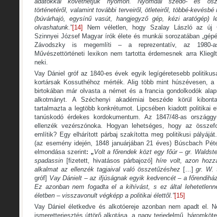
adatokkal követhetjük nyomon. Nyomdai szedő- és oszt
történetéről, valamint további terveiről, ötleteiről, többé-kevésb
(búvárhajó, egysínű vasút, hangjegyző gép, kézi aratógép) l
olvashatunk.
”
[14]
Nem véletlen, hogy Szalay László az új G
Szinnyei József Magyar írók élete és munkái sorozatában „gépé
Závodszky is megemlíti – a reprezentatív, az 1980-a
Művészettörténeti lexikon nem tartotta érdemesnek arra Kliegl
neki.
Vay Dániel gróf az 1840-es évek egyik legígéretesebb politikus
kortársak Kossuthéhoz mérték. Alig több mint húszévesen, a 
birtokában már olvasta a német és a francia gondolkodók alap
alkotmányt. A Széchenyi akadémiai beszéde körül kibont
tartalmazta a legtöbb konkrétumot. Lipcsében kiadott politikai 
tanúskodó érdekes kordokumentum. Az 1847/48-as országgyű
ellenzék vezérszónoka. Hogyan lehetséges, hogy az össze
említik? Egy elhárított párbaj szakította meg politikusi pályáját
(az esemény idején, 1848 januárjában 21 éves) Búscbach Péte
elmondása szerint
: „
Volt a főrendek közt egy főúr – gr. Waldste
spadassin
[fizetett, hivatásos párbajozó]
híre volt, azon hoz
alkalmat az ellenzék tagjaival való összetűzéshez
[…]
gr. W. 
gróf]
Vay Dánielt – az ifjúságnak egyik kedvencét – a főrendiház
Ez azonban nem fogadta el a kihívást, s ez által lehetetlen
életben – visszavonult végképp a politikai élettől.”
[15]
Vay Dániel életkedve és alkotóereje azonban nem apadt el. N
ismeretterjesztés úttörő alkotása, a nagy terjedelmű, háromköt