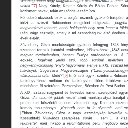
Washingtonban négy Magyarországról elszármazottat is említ, a
voltak
.”
[7]
Nagy Károly, Krajtsir Károly és Bölöni Farkas Sá
közismert nevek, talán az utóbbit leszámítva.
Fölfedező utazások ezek a polgári eszmék gyakorló terepére; 
idézi a szerző Rubiconban megjelent dolgozata: „
hogyha
magyarokévá tehetné, annál boldogabb hely nem lenne a földö
utáni vágy eszméje, amely a mi szabadságunk első éveiben lá
évek elején.
Závodszky Géza munkásságán gyakran felragyog 1848 fény
szorosan tartozik kutatási területéhez, időszakához: „
1848 nev
magyar történelemben, hanem Európa történetében is. A ″n
egység, fogalmat jelölő szó, több európai nyelvben
negyvennyolcasság fénylő hagyomány. Fénye a XXI. század fel
halványul. Sugárzása Magyarországon (″Ezernyolcszáznegyve
változatlanul erős. Miért
?”
[9]
Erről szól egyik, szintén a Rubicon 
tankönyvíróhoz méltóan és tankönyvbe illően felidézve 
mindhárom fő színtéren, Pozsonyban, Bécsben és Pest-Budán.
A XIX. század nagyjairól és kevésbé ismert szereplőiről egya
Géza. „
Az eszmék jobbik része
” című munkája atyai barátját
professzort köszöntötte, nem véletlenül egy Kossuth eszmer
komoly tanulmánnyal. „
Kossuth nem írt le olyasmit, ami me
[Ebben Závodszky Géza a nagy eszménykép követője vol
Kossuthtal:]
Nyilvános szereplései során … sem … a kiszám
tekintettel, mint inkább a reformtáboron belül megbúvó néze