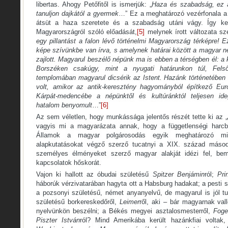
libertas. Ahogy Petőfitől is ismerjük: „
Haza és szabadság, ez a
tanuljon dajkától a gyermek
…” Ez a meghatározó vezérfonala a
átsüt a haza szeretete és a szabadság utáni vágy. Így ke
Magyarországról szóló előadását,
[5]
melynek írott változata sze
egy pillantást a falon lévő történelmi Magyarország térképre!
képe szívünkbe van írva, s amelynek határai között a magyar n
zajlott. Magyarul beszélő népünk ma is ebben a térségben él: a
Borszéken csakúgy, mint a nyugati határunkon túl, Felső
templomában magyarul dicsérik az Istent. Hazánk történetében
volt, amikor az antik-keresztény hagyományból építkező Eu
Kárpát-medencébe a népünktől és kultúránktól teljesen ide
hatalom benyomult
…”
[6]
Az sem véletlen, hogy munkássága jelentős részét tette ki az „
vagyis mi a magyarázata annak, hogy a függetlenségi harcban
Államok a magyar polgárosodás egyik meghatározó mi
alapkutatásokat végző szerző tucatnyi a XIX. század máso
személyes élményeket szerző magyar alakját idézi fel, bem
kapcsolatok hőskorát.
Vajon ki hallott az óbudai születésű
Spitzer Benjámin
ról;
Pri
háborúk vérzivatarában hagyta ott a Habsburg hadakat; a pesti 
a pozsonyi születésű, német anyanyelvű, de magyarul is jól 
születésű borkereskedőről,
Leimer
ről, aki – bár magyarnak vall
nyelvünkön beszélni; a Békés megyei asztalosmesterről,
Foge
Piszter István
ról? Mind Amerikába került hazánkfiai voltak,