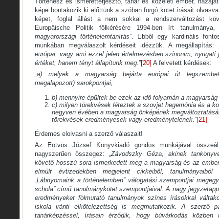
Történész és ismeretterjesztő, tanár és közéleti ember, hazájá
képe bontakozik ki előttünk a szóban forgó kötet írásait olvasv
képet, foglal állást a nem sokkal a rendszerváltozást köv
Europäische Politik fölkérésére 1994-ben írt tanulmánya,
magyarországi történelemtanítás
”. Ebből egy kardinális font
munkában megválaszolt kérdéseit idézzük. A megállapítás: 
európai, vagy ami ezzel jelen értelmezésben szinonim, nyugati
értéket, hanem tényt állapítunk meg
.”
[20]
A felvetett kérdések:
„a) melyek a magyarság bejárta európai út legszembe
megalapozott) sarokpontjai;
b) mennyire épültek be ezek az idő folyamán a magyarság
c) milyen törekvések léteztek a szovjet hegemónia és a k
negyven évében a magyarság önképének megváltoztatására
törekvések eredményesek vagy eredménytelenek.
”
[21]
Érdemes elolvasni a szerző válaszait!
Az Eötvös József Könyvkiadó gondos munkájával összeállí
nagyszerűen összegez: „
Závodszky Géza, akinek tankönyve
követő hosszú sora ismerkedett meg a magyarság és az emberis
elmúlt évtizedekben megjelent cikkeiből, tanulmányaiból 
„Lábnyomaink a történelemben” válogatási szempontjai megegye
schola” című tanulmánykötet szempontjaival. A nagy jegyzetappar
eredményeket fölmutató tanulmányok színes írásokkal váltak
iskola iránti elkötelezettség is megmutatkozik. A szerző p
tanárképzéssel, írásain érződik, hogy búvárkodás közben i