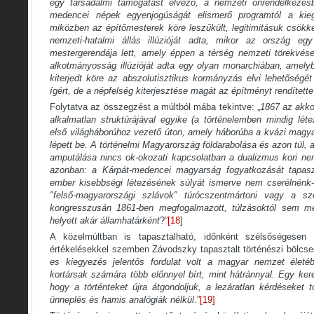
egy társadalmi támogatást élvező, a nemzeti önrendelkezés
medencei népek egyenjogúságát elismerő programtól a ki
miközben az építőmesterek köre leszűkült, legitimitásuk csö
nemzeti-hatalmi állás illúzióját adta, mikor az ország eg
mestergerendája lett, amely éppen a térség nemzeti törekvései
alkotmányosság illúzióját adta egy olyan monarchiában, amelyb
kiterjedt köre az abszolutisztikus kormányzás elvi lehetőségét 
ígért, de a népfelség kiterjesztése magát az építményt rendített
Folytatva az összegzést a múltból mába tekintve: „
1867 az akkor
alkalmatlan struktúrájával egyike (a történelemben mindig lét
első világháborúhoz vezető úton, amely háborúba a kvázi magya
lépett be. A történelmi Magyarország földarabolása és azon túl,
amputálása nincs ok-okozati kapcsolatban a dualizmus kori nem
azonban: a Kárpát-medencei magyarság fogyatkozását tapaszt
ember kisebbségi létezésének súlyát ismerve nem cserélnénk-
″felső-magyarországi szlávok″ túrócszentmártoni vagy a sz
kongresszusán 1861-ben megfogalmazott, túlzásoktól sem me
helyett akár államhatárként
?”
[18]
A közelmúltban is tapasztalható, időnként szélsőségesen i
értékelésekkel szemben Závodszky tapasztalt történészi bölcse
es kiegyezés jelentős fordulat volt a magyar nemzet életé
kortársak számára több előnnyel bírt, mint hátránnyal. Egy kere
hogy a történteket újra átgondoljuk, a lezáratlan kérdéseket 
ünneplés és hamis analógiák nélkül
.”
[19]