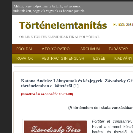
Ahhoz, hogy tudjuk, merre tartunk, mit akarunk,
tudnunk kell, hogy kik vagyunk és honnan jövünk.
ONLINE TÖRTÉNELEMDIDAKTIKAI FOLYÓIRAT.
FŐOLDAL
A FOLYÓIRATRÓL
ARCHÍVUM
TUDÁSTÁR
ROVATOK
ABSTRACTS IN ENGLISH
EGYÉB
KIADVÁNY
Katona András: Lábnyomok és kézjegyek. Závodszky G
történelemben c. kötetéről [1]
(hivatkozási azonosító: 10-01-08)
(A történelem és iskola vonzásában
Fortiter et constanter
,
Ezzel a címmel köszö
barátai és tisztelői á