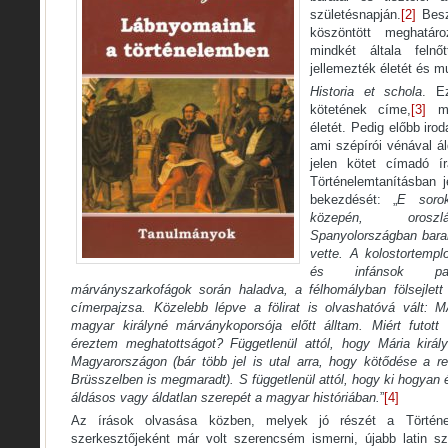
születésnapján.
[2]
Beszé
köszöntött meghatáro
mindkét általa felnő
jellemezték életét és 
Historia et schola
. E
kötetének címe,
[3]
me
életét. Pedig előbb iro
ami szépírói vénával á
jelen kötet címadó í
Történelemtanításban 
bekezdését: „
E soro
közepén, oroszlá
Spanyolországban baran
vette. A kolostortemplo
és infánsok pan
márványszarkofágok során haladva, a félhomályban fölsejlett
címerpajzsa. Közelebb lépve a fölirat is olvashatóvá vált
magyar királyné márványkoporsója előtt álltam. Miért futott
éreztem meghatottságot? Függetlenül attól, hogy Mária királ
Magyarországon (bár több jel is utal arra, hogy kötődése a 
Brüsszelben is megmaradt). S függetlenül attól, hogy ki hogyan 
áldásos vagy áldatlan szerepét a magyar históriában.
”
[4]
Az írások olvasása közben, melyek jó részét a Történele
szerkesztőjeként már volt szerencsém ismerni, újabb latin sza