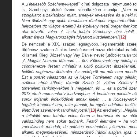
A „
Hitelesebb Széchenyi-képet
!” című dolgozata iránymutató t
is. Széchenyi utolsó éveire vonatkozóan mondja: „
Nem id
szolgálatot a zaklatások miatt, amelyek levelezése és a neki tul
Nem üldözték egy újabb forradalom rémképei. Egyetérthetünk 
helyzetben tíz világos értelmű és érzékeny testű öregember közü
utat követte volna. A tiszta tudatú Széchenyi hősi halált
alkotmányos Magyarországért folytatott küzdelemben
.”
[12]
De nemcsak a XIX. század legnagyobb, legismertebb szerep
történész szakma által is kevésé ismert hazai életutakat is felkut
ki ismeri Kliegl József vagy Vay Dániel nevét (utóbbiét talán t
„
A Magyar Nemzeti Múzeum … őrzi Kölcseynek egy sokáig ne
csontlemezre festett miniatűr a költő politikust átszellemült
belülről sugározva ábrázolja. Az arcképről ma már nem mondh
Ezt a portrét választotta az Új Képes Történelem nagy példá
születik című kötete, rákerült Szabó G. Zoltán Kölcsey t
történelem tankönyvekben is megjelent, és … ez a portré szer
2013 című reprezentatív kiadványban. A kvalitásos miniatűr alk
sorok írójának érdeklődését annak idején
…
a Kölcsey-arcké
tegyünk kísérletet arra, mire jutnánk, ha egyéb adatokat mellőz
életművet szeretnénk tanulmányozni.
”
[13]
Az eredmény: „
Megálla
a feltaláló nem tartotta volna ébren a kortársak és az utók
valószínűleg nem sokat tudnánk. Festői életműve – ha volt
zseniálisnak mondott, de notórius vesztesként jellemzett mech
alkalmi megemlékezések, népszerűsítő írások alapján, igaz, ci