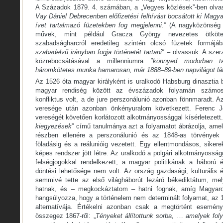
A Századok 1879. 4. számában, a „Vegyes közlések”-ben olvas
Vay Dániel Debrecenben előfizetési felhívást bocsátott ki Magya
ívet tartalmazó füzetekben fog megjelenni.”
(A nagyközönség 
művek, mint például Gracza György nevezetes ötköte
szabadságharcról eredetileg szintén olcsó füzetek formájáb
szabadelvű irányban fogja történetét tartani″
– olvassuk. A szer
közrebocsátásával a millenniumra
″könnyed modorban tart
háromkötetes munka hamarosan, már 1888–89-ben napvilágot lát
Az 1526 óta magyar királyként is uralkodó Habsburg dinasztia 
magyar rendiség között az évszázadok folyamán számos 
konfliktus volt, a de jure perszonálunió azonban fönnmaradt. 
veresége után azonban önkényuralom következett. Ferenc J
vereségét követően korlátozott alkotmányossággal kísérletezett.
kiegyezések
” című tanulmánya azt a folyamatot ábrázolja, ame
részben ellenére a perszonálunió és az 1848-as törvények a
föladásig és a reálunióig vezetett. Egy ellentmondásos, siker
képes rendszer jött létre. Az uralkodó a polgári alkotmányoss
felségjogokkal rendelkezett, a magyar politikának a háború
döntési lehetősége nem volt. Az ország gazdasági, kulturális 
semmivé tette az első világháborút lezáró békediktátum, m
hatnak, és – megkockáztatom – hatni fognak, amíg Magyaror
hangsúlyozza, hogy a történelem nem determinált folyamat, az 
alternatívája. Értékelni azonban csak a megtörtént esemén
összegez 1867-ről: „
Tényeket állítottunk sorba,
…
amelyek fol