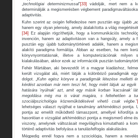
„
technológiai determinizmussal
”
[33]
vádolják, mert nem a ko
determinálják a megismerésben végbement paradigmaváltásokat
adaptivitás.
Kuhn szerint az oxigén felfedezése nem pusztán egy újabb „
a
hanem egy olyan jelenség, amely átalakította a világ megértését
[34]
Ez alapján rögzíthetjük, hogy a kommunikációs technol
invención, hanem az adaptivitáson van a hangsúly, amely a fe
pusztán egy újabb tudománytörténeti adalék, hanem a megisme
alakító paradigma formálója. Abban az esetben, ha nem kerül
könyvnyomtatásnak, illetve a komputerizációnak milyen
kialakulásában, akkor ezek az információk pusztán tudománytör
Fehér Mártában, aki bevezetőt írt a magyar kiadáshoz, felme
került vizsgálat alá, miért látják a különböző paradigmák eg
dolgot. „
Kuhn egész könyve a paradigmák létezése melletti ér
kérdést azonban már nem teszi fel, hogy miért látjuk az egyik
hatására ’nyúlnak’ azt, amit egy másik korban ’kacsának’ lá
megoldása még ma is várat magára, s feltehetően a tudá
szociálpszichológia közreműködésével vihető csak végbe
.”
lehetséges választ nyújthat e tanulmány arkhimédészi pontja. 
pontja az emelőt működtető támaszpont, amellyel kifordítja a
hasonlóan e vizsgálat arkhimédészi pontja a megismerő elme és a
viszony, amelynek változásait megvilágítva kimutatható a ko
történő adaptivitás befolyása a tanulásfelfogás alakulására.
Mégpedig ennél fogva nem a szociológia, hanem a nevelésf