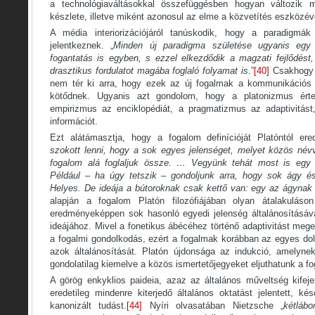
a technológiaváltásokkal összefüggésben hogyan változik
készlete, illetve miként azonosul az elme a közvetítés eszközév
A média interiorizációjáról tanúskodik, hogy a paradigmák
jelentkeznek. „
Minden új paradigma születése ugyanis egy 
fogantatás is egyben, s ezzel elkezdődik a magzati fejlődést,
drasztikus fordulatot magába foglaló folyamat is
.”
[40]
Csakhogy T
nem tér ki arra, hogy ezek az új fogalmak a kommunikációs 
kötődnek. Ugyanis azt gondolom, hogy a platonizmus ért
empirizmus az enciklopédiát, a pragmatizmus az adaptivitást,
információt.
Ezt alátámasztja, hogy a fogalom definícióját Platóntól ered
szokott lenni, hogy a sok egyes jelenséget, melyet közös névv
fogalom alá foglaljuk össze. … Vegyünk tehát most is egy t
Például – ha úgy tetszik – gondoljunk arra, hogy sok ágy és
Helyes. De ideája a bútoroknak csak kettő van: egy az ágynak
alapján a fogalom Platón filozófiájában olyan átalakuláso
eredményeképpen sok hasonló egyedi jelenség általánosításáva
ideájához. Mivel a fonetikus ábécéhez történő adaptivitást mege
a fogalmi gondolkodás, ezért a fogalmak korábban az egyes dol
azok általánosítását. Platón újdonsága az indukció, amelyne
gondolatilag kiemelve a közös ismertetőjegyeket eljuthatunk a f
A görög enkyklios paideia, azaz az általános műveltség kifejez
eredetileg mindenre kiterjedő általános oktatást jelentett, k
kanonizált tudást.
[44]
Nyíri olvasatában Nietzsche „
kétlábo