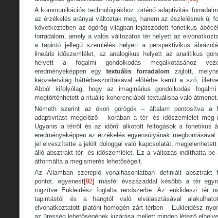
A kommunikációs technológiákhoz történő adaptivitás forradal
az érzékelés arányai változtak meg, hanem az észlelésnek új fo
következtében az ógörög világban lejátszódott fonetikus ábécé
forradalom, amely a valós változatos tér helyett az elvonatkozt
a tapintó jellegű szemlélés helyett a perspektivikus ábrázol
lineáris időszemlélet, az analogikus helyett az analitikus go
helyett a fogalmi gondolkodás megalkotásához vezet
eredményeképpen egy
textuális forradalom
zajlott, mely
képzeletvilág háttérbeszorításával előtérbe került a szó, illet
Abból kifolyólag, hogy az imaginárius gondolkodás fogalmi
megtörténhetett a rituális koherenciából textuálisba való átmenet
Németh szerint az ókori görögök – általam pontosítva a f
adaptivitást megelőző – korában a tér- és időszemlélet még 
Ugyanis a térről és az időről alkotott felfogások a fonetikus 
eredményeképpen az érzékelés egyensúlyának megbontásával 
jel elveszítette a jelölt dologgal való kapcsolatát, megjelenhetett
álló absztrakt tér- és időszemlélet. Ez a változás indíthatta be 
átformálta a megismerés lehetőségeit.
Az Államban szereplő vonalhasonlatban definiált absztrakt f
pontot, egyenest
[92]
másfél évszázaddal később a tér egyn
rögzítve Eukleidész foglalta rendszerbe. Az euklideszi tér 
tapintástól és a hangtól való elválasztásával alakulhatot
elvonatkoztatott platóni homogén zárt térben – Eukleidész nyo
az üresség lehetőségének kizárása mellett minden létező elhelye