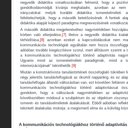
negyedik didaktika vonatkozásában felmerül, hogy a poziti
gondolkodásmódját kívánja meghaladni, azonban az nem
irányzatokat melyik korábbi didaktika ismeretelméleti ala
feltételezhetjük, hogy a második betetőzésének. A fentiek al
didaktika alapját képező paradigma megnevezésének vonatkozás
A második didaktika megjelenéséhez nagymértékben hozzájáru
körben való elterjedése,
[7]
illetve a negyedik didaktika kiala
térhódítása,
[8]
azonban ezeket a kapcsolódásokat nem ma
kommunikációs technológiát egyáltalán nem hozza összefüggé
adódóan további kiegészítésre szorul, mert állításom szerint a 
a kommunikációs technológiákhoz történő adaptivitás nagym
Ugyanis mind az ismeretelméleti paradigmák, mind a ta
interiorizációjának
” tekinthetők.
[9]
Miután a konstruktivista tanulástörténeti összefoglaló tükrében 
négy jelentős tanulásfelfogását az ókortól napjainkig, és ez al
tanulásfelfogás állandó változásban van, ezt követően feltárom 
kommunikációs technológiákhoz történő adaptivitással ös
gondolom, hogy a változások nagymértékben az adaptivit
következtében módosul a szubjektum és az objektum viszony
ismeret- és tanuláselméletek átalakulását. Ebből adódóan reflek
tekintett átalakulás motorja: a megismerő elme és a külvilág köz
A kommunikációs technológiákhoz történő adaptivitá