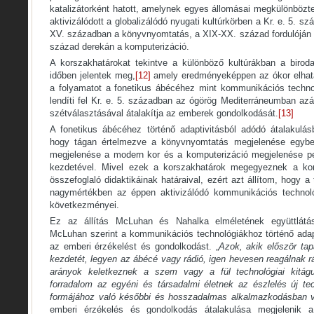
katalizátorként hatott, amelynek egyes állomásai megkülönbözt
aktivizálódott a globalizálódó nyugati kultúrkörben a Kr. e. 5. s
XV. században a könyvnyomtatás, a XIX-XX. század fordulóján
század derekán a komputerizáció.
A korszakhatárokat tekintve a különböző kultúrákban a birod
időben jelentek meg,
[12]
amely eredményeképpen az ókor elhatár
a folyamatot a fonetikus ábécéhez mint kommunikációs technol
lendíti fel Kr. e. 5. században az ógörög Mediterráneumban azál
szétválasztásával átalakítja az emberek gondolkodását.
[13]
A fonetikus ábécéhez történő adaptivitásból adódó átalakulás
hogy tágan értelmezve a könyvnyomtatás megjelenése egybe
megjelenése a modern kor és a komputerizáció megjelenése p
kezdetével. Mivel ezek a korszakhatárok megegyeznek a konst
összefoglaló didaktikáinak határaival, ezért azt állítom, hogy a
nagymértékben az éppen aktivizálódó kommunikációs technológ
következményei.
Ez az állítás McLuhan és Nahalka elméletének együttlátá
McLuhan szerint a kommunikációs technológiákhoz történő adapt
az emberi érzékelést és gondolkodást. „
Azok, akik először tap
kezdetét, legyen az ábécé vagy rádió, igen hevesen reagálnak rá
arányok keletkeznek a szem vagy a fül technológiai kitá
forradalom az egyéni és társadalmi életnek az észlelés új tech
formájához való későbbi és hosszadalmas alkalmazkodásban 
emberi érzékelés és gondolkodás átalakulása megjelenik a 