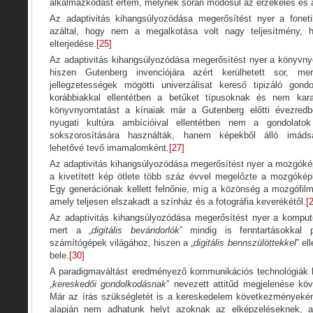
alkalmazkodást értem, melynek során módosul az érzékelés és 
Az adaptivitás kihangsúlyozódása megerősítést nyer a fone
azáltal, hogy nem a megalkotása volt nagy teljesítmény,
elterjedése.
[25]
Az adaptivitás kihangsúlyozódása megerősítést nyer a könyvn
hiszen Gutenberg invenciójára azért kerülhetett sor, me
jellegzetességek mögötti univerzálisat kereső tipizáló go
korábbiakkal ellentétben a betűket típusoknak és nem karak
könyvnyomtatást a kínaiak már a Gutenberg előtti évezredb
nyugati kultúra ambícióival ellentétben nem a gondolatok 
sokszorosítására használták, hanem képekből álló imáds
lehetővé tevő imamalomként.
[27]
Az adaptivitás kihangsúlyozódása megerősítést nyer a mozgóké
a kivetített kép ötlete több száz évvel megelőzte a mozgóképh
Egy generációnak kellett felnőnie, míg a közönség a mozgófilmr
amely teljesen elszakadt a színház és a fotográfia keverékétől.
[
Az adaptivitás kihangsúlyozódása megerősítést nyer a komput
mert a „
digitális bevándorlók
” mindig is fenntartásokkal 
számítógépek világához, hiszen a „
digitális bennszülöttekkel
” el
bele.
[30]
A paradigmaváltást eredményező kommunikációs technológiák h
„
kereskedői gondolkodásnak
” nevezett attitűd megjelenése kö
Már az írás szükségletét is a kereskedelem következményekén
alapján nem adhatunk helyt azoknak az elképzeléseknek, 