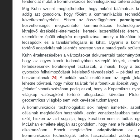
tendenciát mutat a kommunikációs technológiákhoz történő adapt
Míg Kuhn szerint megfejthetetlen, hogy miként találhatnak ki
addig azt gondolom, hogy főként a kommunikációs technológ
következményeként. Ebben az összefüggésben
paradigma
közvetlenségét megszüntető kommunikációs technológia
létrejövő érzékelési-értelmezési keretek lecserélődését érte
szemléletre épülő világkép megváltozása, amely a filozófián 
lecsapódik és a tanulásfelfogásra is kihat. Ugyanis a kom
történő adaptivitásnak jelentős szerepe van a paradigmák szület
Kuhn értelmezésében a változásokat dokumentáló tudománytört
hogy az egyes korok tudományában szereplő tények, elméle
felfedezésének körülményeit tisztázzák, a másik, hogy a 
gyorsabb felhalmozódását késleltető tévedésekről – például az 
beszámoljanak.
[24]
A példák sorát esetünkben az egyik „fela
lehetne bővíteni, hogy mikor találták fel a fonetikus ábécét va
„feladat” vonatkozásában pedig azzal, hogy a Kopernikusz nyom
világkép valóságként történő elfogadását követően Ptol
geocentrikus világkép sem volt kevésbé tudományos.
A kommunikációs technológiákat sok helyen ismerték, azon
céljainak megfelelően használták, ezért vonatkozásukban tuda
szót, hiszen az azt sugallja, hogy korábban nem is tudtak egy
McLuhan elmélete alapján azt gondolom, hogy nem a feltalálás
alkalmazáson. Ennek megfelelően
adaptivitáso
n az em
kommunikációs technológiák tartós használatából adódó megvá