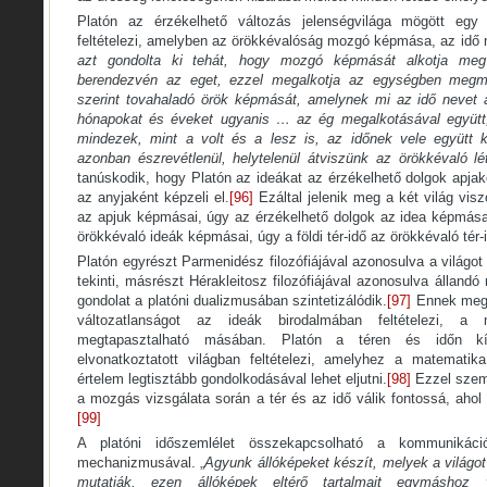
Platón az érzékelhető változás jelenségvilága mögött egy 
feltételezi, amelyben az örökkévalóság mozgó képmása, az idő 
azt gondolta ki tehát, hogy mozgó képmását alkotja meg
berendezvén az eget, ezzel megalkotja az egységben meg
szerint tovahaladó örök képmását, amelynek mi az idő nevet 
hónapokat és éveket ugyanis … az ég megalkotásával együtt, 
mindezek, mint a volt és a lesz is, az időnek vele együtt ke
azonban észrevétlenül, helytelenül átviszünk az örökkévaló lét
tanúskodik, hogy Platón az ideákat az érzékelhető dolgok apjaké
az anyjaként képzeli el.
[96]
Ezáltal jelenik meg a két világ vi
az apjuk képmásai, úgy az érzékelhető dolgok az idea képmásai
örökkévaló ideák képmásai, úgy a földi tér-idő az örökkévaló tér
Platón egyrészt Parmenidész filozófiájával azonosulva a világot
tekinti, másrészt Hérakleitosz filozófiájával azonosulva álland
gondolat a platóni dualizmusában szintetizálódik.
[97]
Ennek megf
változatlanságot az ideák birodalmában feltételezi, 
megtapasztalható másában. Platón a téren és időn kív
elvonatkoztatott világban feltételezi, amelyhez a matematik
értelem legtisztább gondolkodásával lehet eljutni.
[98]
Ezzel szemb
a mozgás vizsgálata során a tér és az idő válik fontossá, aho
[99]
A platóni időszemlélet összekapcsolható a kommunikáci
mechanizmusával. „
Agyunk állóképeket készít, melyek a világo
mutatják, ezen állóképek eltérő tartalmait egymáshoz v