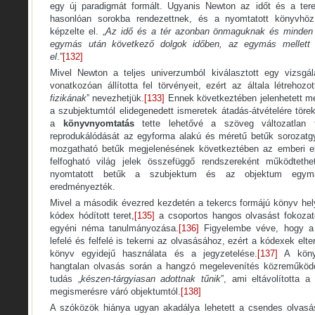
egy új paradigmát formált. Ugyanis Newton az időt és a tere
hasonlóan sorokba rendezettnek, és a nyomtatott könyvhöz
képzelte el. „
Az idő és a tér azonban önmaguknak és minden 
egymás után következő dolgok időben, az egymás mellett 
el
.”
[132]
Mivel Newton a teljes univerzumból kiválasztott egy vizsgál
vonatkozóan állította fel törvényeit, ezért az általa létrehozo
fizikának
” nevezhetjük.
[133]
Ennek következtében jelenhetett me
a szubjektumtól elidegenedett ismeretek átadás-átvételére töre
a
könyvnyomtatás
tette lehetővé a szöveg változatlan f
reprodukálódását az egyforma alakú és méretű betűk sorozatg
mozgatható betűk megjelenésének következtében az emberi e
felfogható világ jelek összefüggő rendszereként működtethe
nyomtatott betűk a szubjektum és az objektum egymás
eredményezték.
Mivel a második évezred kezdetén a tekercs formájú könyv hely
kódex hódított teret,
[135]
a csoportos hangos olvasást fokozat
egyéni néma tanulmányozása.
[136]
Figyelembe véve, hogy a t
lefelé és felfelé is tekerni az olvasásához, ezért a kódexek elter
könyv egyidejű használata és a jegyzetelése.
[137]
A könyv
hangtalan olvasás során a hangzó megelevenítés közreműköd
tudás „
készen-tárgyiasan adottnak tűnik
”, ami eltávolította 
megismerésre váró objektumtól.
[138]
A szóközök hiánya ugyan akadálya lehetett a csendes olvas