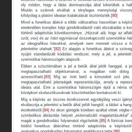
oly módon, hogy a látás dominanciája által kikerültek a hallh
Miután a számok elváltak a tényleges mennyiségi viszonyo
kifolyólag a platóni ideatan kialakulását ösztönözték.
[80]
Mivel a fonetikus ábécé a többi változathoz hasonlóan a képírás
eredendően komplex képi gondolkodástól való elszakadás e ko
történő adaptivitás következménye. „
Húzzuk alá, hogy az alfab
szót, vox) és az írást egymással összekapcsoló szemiotikai há
az ideografikus írásokkal, amelyek nem mennek vissza a 
jelentettre utalnak
.”
[82]
Ez alapján a fonetikus ábécé a szöveg
nyújtó standardizált kódolási rendszer, mely a jel, a jelent
szemiotikai háromszögén alapszik.
Ebben a szisztémában a jel a betűk által jelölt hanggal, a je
megtapasztalható objektumaival, a magában való dolog 
azonosítható.
[83]
Míg az írott betű a kimondott szó jele,
megtapasztalható jelenségek reprezentációja, amely a reprez
ideára utal. Erre a szemiotikai háromszögre épül a néma o
középkori skolasztikusoknak köszönhetően bontakozott ki.
Míg a képírás az összes érzékszervet egyidejűleg veszi igény
elválasztja a jelentést a betűk által jelölt hangtól, a látást a han
érzékeléstől.
[84]
Az ókori görögök körében azáltal vittek végbe n
szimbolikus ábrázolás helyett „
externalizáló magatartásukkal
” 
magát a gondolkodási folyamatot rögzítették.
[85]
A föníciai ker
hódító fonetikus ábécéhez történő adaptivitás a képírástól
analogikus gondolkodási folyamatot analitikussá tette.
[86]