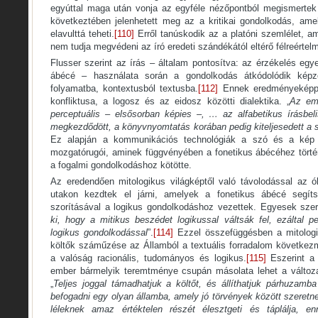
egyúttal maga után vonja az egyféle nézőpontból megismertek 
következtében jelenhetett meg az a kritikai gondolkodás, amel
elavulttá teheti.
[110]
Erről tanúskodik az a platóni szemlélet, a
nem tudja megvédeni az író eredeti szándékától eltérő félreértel
Flusser szerint az írás – általam pontosítva: az érzékelés eg
ábécé – használata során a gondolkodás átkódolódik képzet
folyamatba, kontextusból textusba.
[112]
Ennek eredményeképpe
konfliktusa, a logosz és az eidosz közötti dialektika. „
Az emb
perceptuális – elsősorban képies –, … az alfabetikus írásbel
megkezdődött, a könyvnyomtatás korában pedig kiteljesedett a s
Ez alapján a kommunikációs technológiák a szó és a kép 
mozgatórugói, aminek függvényében a fonetikus ábécéhez törté
a fogalmi gondolkodáshoz kötötte.
Az eredendően mitologikus világképtől való távolodással az ók
utakon kezdtek el járni, amelyek a fonetikus ábécé segíts
szorításával a logikus gondolkodáshoz vezettek. Egyesek szeri
ki, hogy a mitikus beszédet logikussal váltsák fel, ezáltal p
logikus gondolkodással
”.
[114]
Ezzel összefüggésben a mitologi
költők száműzése az Államból a textuális forradalom követke
a valóság racionális, tudományos és logikus.
[115]
Eszerint a 
ember bármelyik teremtménye csupán másolata lehet a változa
„
Teljes joggal támadhatjuk a költőt, és állíthatjuk párhuzam
befogadni egy olyan államba, amely jó törvények között szeretne
léleknek amaz értéktelen részét élesztgeti és táplálja, e