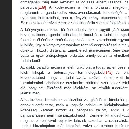
önmagában még nem vezetett az olvasás elnémulásához, csak
párosulva.
[139]
A kódexekben a néma olvasást megkönnyí
megteremti a gondolkodás visszavonulásának lehetőségét a 
gyorsabb tájékozódást, ami a könyvállomány exponenciális n
Ez a növekedés hívja életre az enciklopédikus összefoglalások i
A könyvnyomtatáshoz történő adaptivitással együtt járó csen
következtében a gondolkodás befelé fordul és a tudat önmaga t
fonetikus ábécéhez történő adaptivitással elszakadhatott egym
külvilág, úgy a könyvnyomtatáshoz történő adaptivitással elmél
objektum közötti distancia. Ennek eredményeképpen René Descar
vette az újkor antropológiai fordulata, amely során az elmélk
tudata kerül.
Az újabb paradigmákban a lélek funkcióját a tudat, az én veszi
lélek kikopik a tudományos terminológiából.
[142]
A fenti
következtetést, hogy a tudat az a szűken értelmezett lé
forradalomból adódóan az érzelmeket háttérbe szorítva az érte
elő, hogy ami Platónnál még lélekként, az később tudatkén
jelenik meg.
A karteziánus forradalom a filozófiai vizsgálódások kiindulási
annak tudatát tette, mely a kognitív individuum kialakulásáho
közösségi keretek között és hangosan zajlott, addig a 
párhuzamosan nem interiorizálódhatott. Demeter kihangsúlyoz
még az elmén kívüli objektív létezők, azonban a racionalist
Locke filozófiájában már bensővé válva az elmébe kerülnek