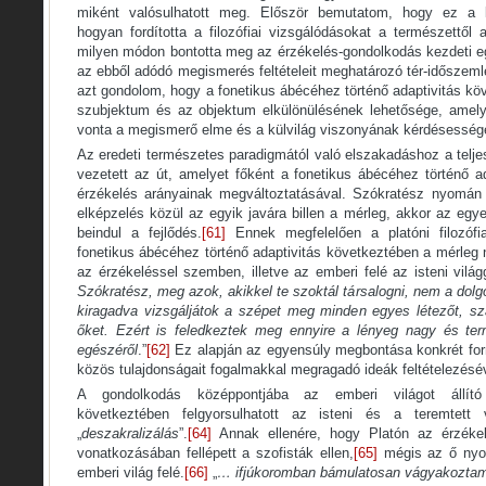
miként valósulhatott meg. Először bemutatom, hogy ez a 
hogyan fordította a filozófiai vizsgálódásokat a természettől a
milyen módon bontotta meg az érzékelés-gondolkodás kezdeti e
az ebből adódó megismerés feltételeit meghatározó tér-időszeml
azt gondolom, hogy a fonetikus ábécéhez történő adaptivitás köv
szubjektum és az objektum elkülönülésének lehetősége, amel
vonta a megismerő elme és a külvilág viszonyának kérdésesség
Az eredeti természetes paradigmától való elszakadáshoz a telj
vezetett az út, amelyet főként a fonetikus ábécéhez történő a
érzékelés arányainak megváltoztatásával. Szókratész nyomán 
elképzelés közül az egyik javára billen a mérleg, akkor az egy
beindul a fejlődés.
[61]
Ennek megfelelően a platóni filozófi
fonetikus ábécéhez történő adaptivitás következtében a mérleg n
az érzékeléssel szemben, illetve az emberi felé az isteni vilá
Szókratész, meg azok, akikkel te szoktál társalogni, nem a dolg
kiragadva vizsgáljátok a szépet meg minden egyes létezőt, sz
őket. Ezért is feledkeztek meg ennyire a lényeg nagy és ter
egészéről
.”
[62]
Ez alapján az egyensúly megbontása konkrét fo
közös tulajdonságait fogalmakkal megragadó ideák feltételezésé
A gondolkodás középpontjába az emberi világot állító
következtében felgyorsulhatott az isteni és a teremtett v
„
deszakralizálás
”.
[64]
Annak ellenére, hogy Platón az érzékelé
vonatkozásában fellépett a szofisták ellen,
[65]
mégis az ő nyom
emberi világ felé.
[66]
„
… ifjúkoromban bámulatosan vágyakoztam 