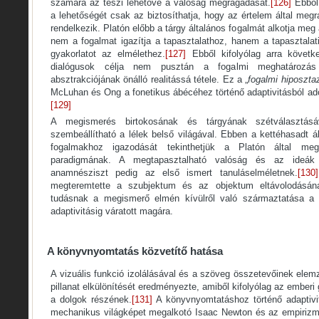
számára az teszi lehetővé a valóság megragadását.
[126]
Ebből
a lehetőségét csak az biztosíthatja, hogy az értelem által megra
rendelkezik. Platón előbb a tárgy általános fogalmát alkotja meg
nem a fogalmat igazítja a tapasztalathoz, hanem a tapasztalat
gyakorlatot az elmélethez.
[127]
Ebből kifolyólag arra követke
dialógusok célja nem pusztán a fogalmi meghatározá
absztrakciójának önálló realitássá tétele. Ez a „
fogalmi hiposzta
McLuhan és Ong a fonetikus ábécéhez történő adaptivitásból a
[129]
A megismerés birtokosának és tárgyának szétválasztásá
szembeállítható a lélek belső világával. Ebben a kettéhasadt á
fogalmakhoz igazodását tekinthetjük a Platón által meg
paradigmának. A megtapasztalható valóság és az ideák 
anamnésziszt pedig az első ismert tanuláselméletnek.
[130]
megteremtette a szubjektum és az objektum eltávolodásán
tudásnak a megismerő elmén kívülről való származtatása a 
adaptivitásig váratott magára.
A könyvnyomtatás közvetítő hatása
A vizuális funkció izolálásával és a szöveg összetevőinek ele
pillanat elkülönítését eredményezte, amiből kifolyólag az ember
a dolgok részének.
[131]
A könyvnyomtatáshoz történő adaptivi
mechanikus világképet megalkotó Isaac Newton és az empiriz