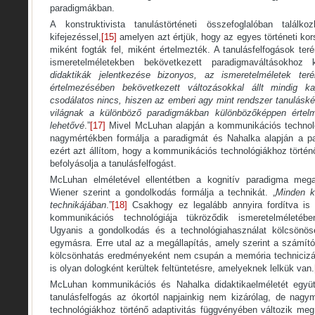
paradigmákban.
A konstruktivista tanulástörténeti összefoglalóban találko
kifejezéssel,
[15]
amelyen azt értjük, hogy az egyes történeti ko
miként fogták fel, miként értelmezték. A tanulásfelfogások te
ismeretelméletekben bekövetkezett paradigmaváltásokhoz k
didaktikák jelentkezése bizonyos, az ismeretelméletek te
értelmezésében bekövetkezett változásokkal állt mindig 
csodálatos nincs, hiszen az emberi agy mint rendszer tanuláské
világnak a különböző paradigmákban különbözőképpen értelm
lehetővé
.”
[17]
Mivel McLuhan alapján a kommunikációs technoló
nagymértékben formálja a paradigmát és Nahalka alapján a pa
ezért azt állítom, hogy a kommunikációs technológiákhoz törté
befolyásolja a tanulásfelfogást.
McLuhan elméletével ellentétben a kognitív paradigma meg
Wiener szerint a gondolkodás formálja a technikát. „
Minden k
technikájában
.”
[18]
Csakhogy ez legalább annyira fordítva is
kommunikációs technológiája tükröződik ismeretelméletébe
Ugyanis a gondolkodás és a technológiahasználat kölcsönös
egymásra. Erre utal az a megállapítás, amely szerint a számít
kölcsönhatás eredményeként nem csupán a memória technicizá
is olyan dologként kerültek feltüntetésre, amelyeknek lelkük van.
McLuhan kommunikációs és Nahalka didaktikaelméletét együtt
tanulásfelfogás az ókortól napjainkig nem kizárólag, de nag
technológiákhoz történő adaptivitás függvényében változik meg 