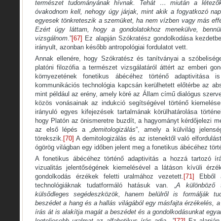
természet tudományának hívnak. Tehát … miután a létezők
óvakodnom kell, nehogy úgy járjak, mint akik a fogyatkozó nap
egyesek tönkreteszik a szemüket, ha nem vízben vagy más eff
Ezért úgy láttam, hogy a gondolatokhoz menekülve, bennük
vizsgálnom
.”
[67]
Ez alapján Szókratész gondolkodása kezdetben
irányult, azonban később antropológiai fordulatot vett.
Annak ellenére, hogy Szókratész és tanítványai a szóbelisége
platóni filozófia a természet vizsgálatáról áttért az emberi go
környezetének fonetikus ábécéhez történő adaptivitása i
kommunikációs technológia kapcsán kerülhetett előtérbe az abs
mint például az erény, amely köré az Állam című dialógus szerve
közös vonásainak az indukció segítségével történő kiemelése,
irányuló egyes kifejezések tartalmának körülhatárolása történe
hogy Platón az önismeretre buzdít, a hagyományt kérdőjelezi m
az első lépés a „
demitologizálás
”, amely a külvilág jelensé
törekszik.
[70]
A demitologizálás és az istenektől való elfordulás
ógörög világban egy időben jelent meg a fonetikus ábécéhez törté
A fonetikus ábécéhez történő adaptivitás a hozzá tartozó ír
vizualitás jelentőségének kiemelésével a látáson kívüli érz
gondolkodás érzékek feletti uralmához vezetett.
[71]
Ebből a
technológiáknak tudatformáló hatásuk van. „
A különböző 
külsődleges segédeszközök, hanem belülről is formálják tu
beszédet a hang és a hallás világából egy másfajta érzékelés, a 
írás át is alakítja magát a beszédet és a gondolkodásunkat egya
legteljesebb uralmat az alfabetikus írás adja
…”
[72]
Ez alapján 