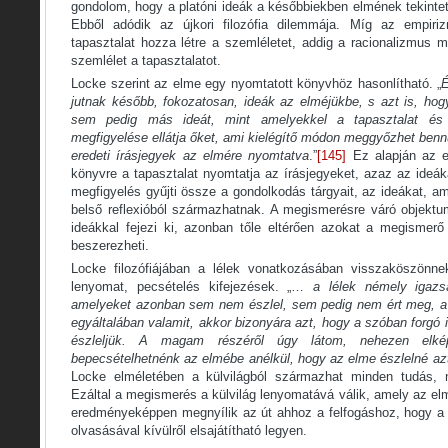
gondolom, hogy a platóni ideák a későbbiekben elmének tekintet
Ebből adódik az újkori filozófia dilemmája. Míg az empiri
tapasztalat hozza létre a szemléletet, addig a racionalizmus m
szemlélet a tapasztalatot.
Locke szerint az elme egy nyomtatott könyvhöz hasonlítható. „
É
jutnak később, fokozatosan, ideák az elméjükbe, s azt is, h
sem pedig más ideát, mint amelyekkel a tapasztalat és 
megfigyelése ellátja őket, ami kielégítő módon meggyőzhet benn
eredeti írásjegyek az elmére nyomtatva
.”
[145]
Ez alapján az el
könyvre a tapasztalat nyomtatja az írásjegyeket, azaz az ideá
megfigyelés gyűjti össze a gondolkodás tárgyait, az ideákat, a
belső reflexióból származhatnak. A megismerésre váró objekt
ideákkal fejezi ki, azonban tőle eltérően azokat a megismerő
beszerezheti.
Locke filozófiájában a lélek vonatkozásában visszaköszönnek
lenyomat, pecsételés kifejezések. „…
a lélek némely igazs
amelyeket azonban sem nem észlel, sem pedig nem ért meg, a 
egyáltalában valamit, akkor bizonyára azt, hogy a szóban forgó 
észleljük. A magam részéről úgy látom, nehezen elkép
bepecsételhetnénk az elmébe anélkül, hogy az elme észlelné az
Locke elméletében a külvilágból származhat minden tudás,
Ezáltal a megismerés a külvilág lenyomatává válik, amely az e
eredményeképpen megnyílik az út ahhoz a felfogáshoz, hogy a
olvasásával kívülről elsajátítható legyen.