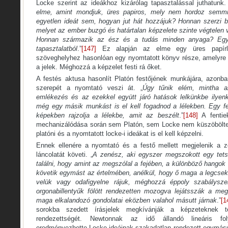
Locke szerint az ideákhoz kizárólag tapasztalással juthatunk.
elme, amint mondjuk, üres papiros, mely nem hordoz semmif
egyetlen ideát sem, hogyan jut hát hozzájuk? Honnan szerzi b
melyet az ember buzgó és határtalan képzelete szinte végtelen v
Honnan származik az ész és a tudás minden anyaga? Egye
tapasztalatból
.”
[147]
Ez alapján az elme egy üres papírlap
szöveghelyhez hasonlóan egy nyomtatott könyv része, amelyre a
a jelek. Méghozzá a képzelet festi rá őket.
A festés aktusa hasonlít Platón festőjének munkájára, azonb
szerepét a nyomtató veszi át. „
Úgy tűnik elém, mintha a
emlékezés és az ezekkel együtt járó hatások lelkünkbe ilyen
még egy másik munkást is el kell fogadnod a lélekben. Egy fes
képekben rajzolja a lélekbe, amit az beszélt
.”
[148]
A fentiek
mechanizálódása során sem Platón, sem Locke nem küszöbölte ki
platóni és a nyomtatott locke-i ideákat is el kell képzelni.
Ennek ellenére a nyomtató és a festő mellett megjelenik a z
láncolatát követi. „
A zenész, aki egyszer megszokott egy tets
találni, hogy amint az megszólal a fejében, a különböző hangok 
követik egymást az értelmében, anélkül, hogy ő maga a legcsek
velük vagy odafigyelne rájuk, méghozzá éppoly szabálysze
orgonabillentyűk fölött rendezetten mozogva lejátsszák a megk
maga elkalandozó gondolatai eközben valahol másutt járnak
.”
[1
sorokba szedett írásjelek megkívánják a képzeteknek t
rendezettségét. Newtonnak az idő állandó lineáris fol
eredményezhette Locke ideáinak szakadatlan rendezett egymásu