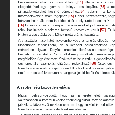
bevésésekre alkalmas viasztáblához,
[51]
illetve egy könyvh
elterjedésével egy nyomtatott könyv üres lapjához,
[53]
a moz
pillanatfelvételeket készítő gépezethez,
[54]
valamint a komput
információkezelő számítógéphez.
[55]
Ehhez hozzátartozik, hogy
könyvet használt, nem lapokból állót, mely utóbbi csak a XI. s
[56]
Ugyanis az ókori görögök magánleveleiket jobbára újraírhat
többi irat inkább a tekercs formájú könyvekre került.
[57]
Ez le
Platón a viasztábla és a könyv metaforát is használta.
A viasztábla hasonlatot figyelembe véve a tanulásfelfogás me
filozófiában felfedezhető, de a későbbi paradigmákhoz k
mértékben. Ugyanis Dreyfus, amerikai filozófus a mesterséges 
kezdeti mozzanatát a Platón által megformált első mesterség
megfelelően úgy értelmezi Szókratész heurisztikus gondolkodá
egy speciális számolási eljárásra redukálható.
[58]
Csakhogy D
fonetikus ábécének a fogalmi gondolkodás kialakulásában játszot
említett redukció kritériuma a hangokat jelölő betűk és jelentésü
A szóbeliség közvetlen világa
Miután bebizonyosodott, hogy az ismeretelméleti paradi
változásában a kommunikációs technológiákhoz történő adaptiv
játszik, a következő részben érintem, hogy miként ismerhették
fonetikus ábécé interiorizálódását megelőzően.