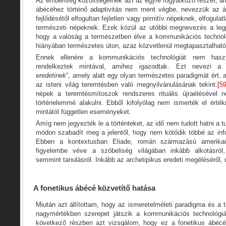
Az emberiség közösségeinek azt az egyre fogyatkozó részét, am
ábécéhez történő adaptivitás nem ment végbe, nevezzük az ál
fejlődésétől elfogultan fejletlen vagy primitív népeknek, elfogulatl
természeti népeknek. Ezek közül az utóbbi megnevezés a legp
hogy a valóság a természetben élve a kommunikációs technoló
hiányában természetes úton, azaz közvetlenül megtapasztalható
Ennek ellenére a kommunikációs technológiát nem hasz
rendelkeztek mintával, amihez igazodtak. Ezt nevezi a 
eredetinek
”, amely alatt egy olyan természetes paradigmát ért, 
az isteni világ teremtésben való megnyilvánulásának tekint.
[59
népek a teremtésmítoszok rendszeres rituális újraélésével n
történelemmé alakulni. Ebből kifolyólag nem ismerték el érté
mintától független eseményeket.
Amíg nem jegyezték le a történteket, az idő nem tudott hatni a t
módon szabadít meg a jelentől, hogy nem kötődik többé az inf
Ebben a kontextusban Eliade, román származású amerikai v
figyelembe véve a szóbeliség világában inkább alkotásról,
semmint tanulásról. Inkább az archetipikus eredeti megéléséről, 
A fonetikus ábécé közvetítő hatása
Miután azt állítottam, hogy az ismeretelméleti paradigma és a 
nagymértékben szerepet játszik a kommunikációs technológiák
következő részben azt vizsgálom, hogy ez a fonetikus ábéc