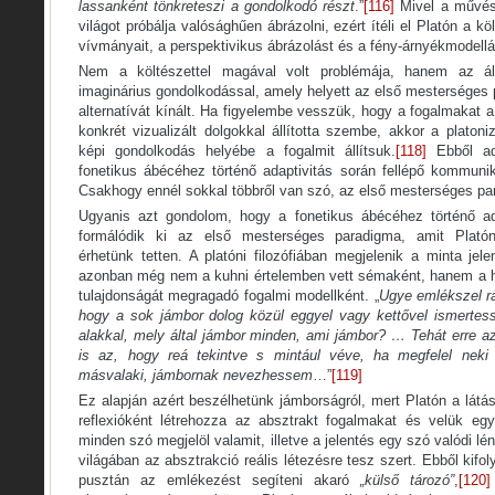
lassanként tönkreteszi a gondolkodó részt
.”
[116]
Mivel a művész
világot próbálja valósághűen ábrázolni, ezért ítéli el Platón a kö
vívmányait, a perspektivikus ábrázolást és a fény-árnyékmodellál
Nem a költészettel magával volt problémája, hanem az álta
imaginárius gondolkodással, amely helyett az első mesterséges
alternatívát kínált. Ha figyelembe vesszük, hogy a fogalmakat a 
konkrét vizualizált dolgokkal állította szembe, akkor a plato
képi gondolkodás helyébe a fogalmit állítsuk.
[118]
Ebből adó
fonetikus ábécéhez történő adaptivitás során fellépő kommunik
Csakhogy ennél sokkal többről van szó, az első mesterséges pa
Ugyanis azt gondolom, hogy a fonetikus ábécéhez történő a
formálódik ki az első mesterséges paradigma, amit Platón
érhetünk tetten. A platóni filozófiában megjelenik a minta jel
azonban még nem a kuhni értelemben vett sémaként, hanem a h
tulajdonságát megragadó fogalmi modellként. „
Ugye emlékszel rá
hogy a sok jámbor dolog közül eggyel vagy kettővel ismerte
alakkal, mely által jámbor minden, ami jámbor? … Tehát erre a
is az, hogy reá tekintve s mintául véve, ha megfelel neki
másvalaki, jámbornak nevezhessem
…”
[119]
Ez alapján azért beszélhetünk jámborságról, mert Platón a látás
reflexióként létrehozza az absztrakt fogalmakat és velük eg
minden szó megjelöl valamit, illetve a jelentés egy szó valódi lén
világában az absztrakció reális létezésre tesz szert. Ebből kif
pusztán az emlékezést segíteni akaró
„külső tározó”
,
[120]