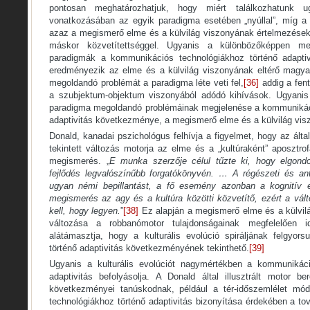
pontosan meghatározhatjuk, hogy miért találkozhatunk
vonatkozásában az egyik paradigma esetében „nyúllal”, míg a
azaz a megismerő elme és a külvilág viszonyának értelmezések
máskor közvetítettséggel. Ugyanis a különbözőképpen megh
paradigmák a kommunikációs technológiákhoz történő adapti
eredményezik az elme és a külvilág viszonyának eltérő magya
megoldandó problémát a paradigma léte veti fel,
[36]
addig a fent
a szubjektum-objektum viszonyából adódó kihívások. Ugyani
paradigma megoldandó problémáinak megjelenése a kommunikáci
adaptivitás következménye, a megismerő elme és a külvilág vi
Donald, kanadai pszichológus felhívja a figyelmet, hogy az által
tekintett változás motorja az elme és a „kultúraként” aposztrof
megismerés. „
E munka szerzője célul tűzte ki, hogy elgondo
fejlődés legvalószínűbb forgatókönyvén. … A régészeti és ant
ugyan némi bepillantást, a fő esemény azonban a kognitív ev
megismerés az agy és a kultúra közötti közvetítő, ezért a vál
kell, hogy legyen.
”
[38]
Ez alapján a megismerő elme és a külvilá
változása a robbanómotor tulajdonságainak megfelelően i
alátámasztja, hogy a kulturális evolúció spiráljának felgyor
történő adaptivitás következményének tekinthető.
[39]
Ugyanis a kulturális evolúciót nagymértékben a kommunikáci
adaptivitás befolyásolja. A Donald által illusztrált motor be
következményei tanúskodnak, például a tér-időszemlélet mó
technológiákhoz történő adaptivitás bizonyítása érdekében a t