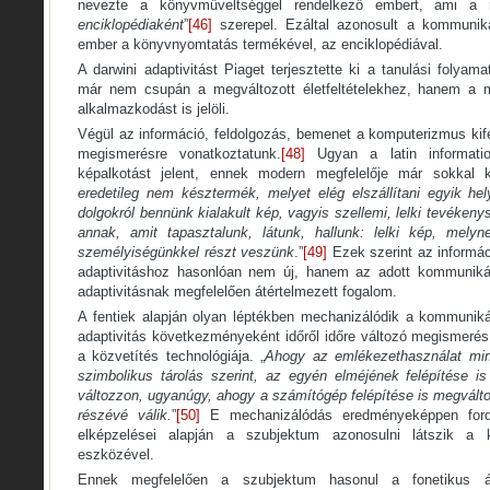
nevezte a könyvműveltséggel rendelkező embert, ami a 
enciklopédiaként
”
[46]
szerepel. Ezáltal azonosult a kommuniká
ember a könyvnyomtatás termékével, az enciklopédiával.
A darwini adaptivitást Piaget terjesztette ki a tanulási folyama
már nem csupán a megváltozott életfeltételekhez, hanem a m
alkalmazkodást is jelöli.
Végül az információ, feldolgozás, bemenet a komputerizmus kif
megismerésre vonatkoztatunk.
[48]
Ugyan a latin informatio
képalkotást jelent, ennek modern megfelelője már sokkal 
eredetileg nem késztermék, melyet elég elszállítani egyik h
dolgokról bennünk kialakult kép, vagyis szellemi, lelki tevéken
annak, amit tapasztalunk, látunk, hallunk: lelki kép, mel
személyiségünkkel részt veszünk
.”
[49]
Ezek szerint az informác
adaptivitáshoz hasonlóan nem új, hanem az adott kommunikác
adaptivitásnak megfelelően átértelmezett fogalom.
A fentiek alapján olyan léptékben mechanizálódik a kommuniká
adaptivitás következményeként időről időre változó megismerés
a közvetítés technológiája. „
Ahogy az emlékezethasználat min
szimbolikus tárolás szerint, az egyén elméjének felépítése i
változzon, ugyanúgy, ahogy a számítógép felépítése is megvált
részévé válik.
”
[50]
E mechanizálódás eredményeképpen fordu
elképzelései alapján a szubjektum azonosulni látszik a 
eszközével.
Ennek megfelelően a szubjektum hasonul a fonetikus á