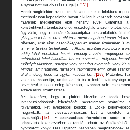
a nyomtatott sor olvasása sugallja.
[151]
Ennek megfelelően az empiristák atomisztikus lélektana a gond
mechanikusan kapcsolatba hozott elkülönült képzetek sorozatát.
művének megjelenése előtt néhány évvel Comenius a 
konstruktivista tanulástörténeti összefoglaló a szemléltetés did
úgy vélte, hogy a tanulás középpontjában a szemléltetés által irá
„
Ahogyan tehát az üres táblára a mesterségében járatos író azt tu
ráfesteni, amit akar, hasonlóképpen az emberi értelemben is min
ismeri a tanítás technikáját. … Abban azonban különbözik a ke
addig lehet vonalakat húzni, ameddig a széle megengedi, e
határtalanul lehet állandóan írni és bevésni … Helyesen hasonl
műhelyét viaszhoz, amelyre vagy pecsétet nyomnak, vagy kis a
Mindaz, amit látásom, hallásom, tapintásom érint, olyan számo
által a dolog képe az agyba vésődik be
…”
[153]
Platónhoz ha
viaszhoz hasonlítja, amibe az író és a festő tevékenysége ré
bevéshető minden dolog képmása, azonban vele ellentétben
érzékelésből származtatja.
Azt követően, hogy a platóni filozófia az ideák beve
interiorizálódásának lehetőségét megteremtve száműzte 
folyamatból, két évezreddel később a Locke köpönyegéből
megpróbálta azt visszacsempészni. Ezt a kísérletet „
s
nevezhetjük.
[154]
E
szenzualista forradalom
során a kö
adaptivitás következtében a tanuló tudatát az érzékelésbő
nyomtatott könyv üres lapjához hasonlóan megtölthetőnek é