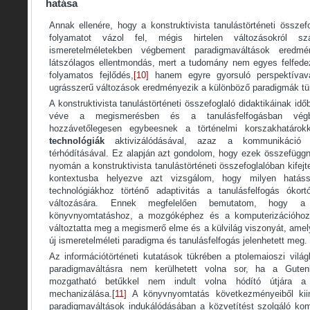
hatása
Annak ellenére, hogy a konstruktivista tanulástörténeti összefo
folyamatot vázol fel, mégis hirtelen változásokról 
ismeretelméletekben végbement paradigmaváltások ered
látszólagos ellentmondás, mert a tudomány nem egyes felfede
folyamatos fejlődés,
[10]
hanem egyre gyorsuló perspektívav
ugrásszerű változások eredményezik a különböző paradigmák tü
A konstruktivista tanulástörténeti összefoglaló didaktikáinak idő
véve a megismerésben és a tanulásfelfogásban végbe
hozzávetőlegesen egybeesnek a történelmi korszakhatár
technológiák
aktivizálódásával, azaz a kommunikáció 
térhódításával. Ez alapján azt gondolom, hogy ezek összefügg
nyomán a konstruktivista tanulástörténeti összefoglalóban kifejt
kontextusba helyezve azt vizsgálom, hogy milyen hatá
technológiákhoz történő adaptivitás a tanulásfelfogás ókort
változására. Ennek megfelelően bemutatom, hogy a
könyvnyomtatáshoz, a mozgóképhez és a komputerizációhoz t
változtatta meg a megismerő elme és a külvilág viszonyát, ame
új ismeretelméleti paradigma és tanulásfelfogás jelenhetett meg.
Az információtörténeti kutatások tükrében a ptolemaioszi világ
paradigmaváltásra nem kerülhetett volna sor, ha a Guten
mozgatható betűkkel nem indult volna hódító útjára a
mechanizálása.
[11]
A könyvnyomtatás következményeiből kiin
paradigmaváltások indukálódásában a közvetítést szolgáló ko