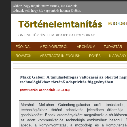
Ahhoz, hogy tudjuk, merre tartunk, mit akarunk,
tudnunk kell, hogy kik vagyunk és honnan jövünk.
ONLINE TÖRTÉNELEMDIDAKTIKAI FOLYÓIRAT.
FŐOLDAL
A FOLYÓIRATRÓL
ARCHÍVUM
TUDÁSTÁR
ROVATOK
ABSTRACTS IN ENGLISH
EGYÉB
KIADVÁNY
Makk Gábor: A tanulásfelfogás változásai az ókortól na
technológiákhoz történő adaptivitás függvényében
(hivatkozási azonosító: 10-03-03)
Marshall McLuhan Gutenberg-galaxisa arról tanúskodi
technológiákhoz történő adaptivitás jelentősen átformálj
gondolkodást. Ennek eredményeként megváltozik a tér-idősze
az adott kommunikációs technológia eszközéhez hasonul. 
ábécé, a könyvnyomtatás, a mozgókép és a komputerizáció