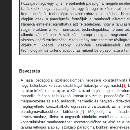
hozzájárult egy-egy új ismeretelméleti paradigma megjelenéséhez.
tanúskodik, hogy a paradigmák egy új fogalmi készlettel jel
kommunikációs technológia használatához kapcsolódnak. Nahal
alapján ezek a paradigmák formálják a tanulásról alkotott 
Nahalka elméletét együttlátva azt feltételezem, hogy a tanulásfe
nagymértékben a kommunikációs technológiákhoz történő ada
állandó változásban. A változás motorja pedig a megismerő 
viszony eltérő értelmezése. A tanulmány arra szeretne rávilágít
objektum közötti viszony különféle szemléléséből a
technológiákhoz történő adaptivitás miként befolyásolhatta a tan
Bevezetés
A hazai pedagógiai szakirodalomban népszerű konstruktivista t
négy különböző korszak didaktikáját határolja el egymástól.
[1]
E
az ókor-középkor, az újkor, a XX. század elején megjelenő ref
második felében felbukkanó konstruktivizmus pedagógiája.
[2]
megnevezésre az első, második, harmadik és negyedik didaktik
megfigyelhető korszakalkotó ugrásszerű változások az ismere
paradigmaváltásokhoz kötődnek.
[4]
Mégpedig a második 
empirizmushoz, illetve a negyedik didaktika esetében a kogni
konstruktivista tanulástörténeti összefoglalóban az első és a h
tanulásfelfogás alapjául szolgáló paradigma konkrét megnevezé