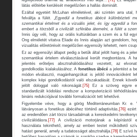
látás előtérbe kerülését megelőzően a hallás dominált.
Ezáltal egyetért McLuhan elméletével, aki szintén arra utal
felváltja a fülét. „
Egyedül a fonetikus ábécé különbözteti m
szemantikai értelmet és a vizuális jelet, és így egyedül a fo
embert a törzsből a civilizált szférába átemelni, a fülét a szem
Innis úgy véli, hogy az orális kultúrákban a szem és a fül egy
Ong elméletét vitatva Eliade és Innis alapján azt gondolom, h
vizualitás előretörését megelőzően egyensúly lehetett, nem csup
Ez az egyensúlyi állapot pedig a betűk által jelölt hang és a jele
szemantikai értelem elválasztásával került megbontásra. A han
jelentés erőteljes absztrahálódásához vezetett, az elvona
gondolkodás kialakulásához. A
fonetikus ábécé
a jelentést a bet
módon elválasztó, magánhangzókat is jelölő innovációként le
komplex képi gondolkodástól való elszakadását. Ennek követk
jelölt dologgal való rokonságát.
[75]
Ez a szöveg egyre elv
standardizált kódolási rendszer a komputerizáció térhódítás
bináris redukciójával további formalizációt tett lehetővé.
Figyelembe véve, hogy a görög Mediterráneumban Kr. e.
látványosan a fonetikus ábécéhez történő adaptivitás,
[76]
ezért 
az eredendően zárt törzsi társadalmak a kereskedelmi tevékenys
civilizálódásra.
[77]
A civilizáció motorjának a képírástól e
használata tekinthető, amely az emberi testet működtető szí
hatást generál, amely a tudatosságot absztrahálja.
[78]
E szívó ha
betűihez hasonlóan a számok is sorokba szedve a kereskedele