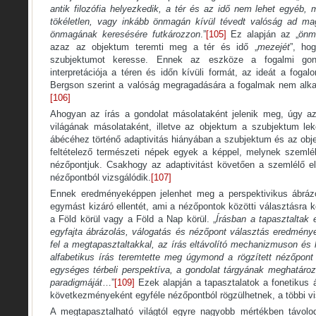
antik filozófia helyezkedik, a tér és az idő nem lehet egyéb,
tökéletlen, vagy inkább önmagán kívül tévedt valóság ad m
önmagának keresésére futkározzon
.”
[105]
Ez alapján az „
önm
azaz az objektum teremti meg a tér és idő „
mezejét
”, ho
szubjektumot keresse. Ennek az eszköze a fogalmi gon
interpretációja a téren és időn kívüli formát, az ideát a fog
Bergson szerint a valóság megragadására a fogalmak nem alka
[106]
Ahogyan az írás a gondolat másolataként jelenik meg, úgy az
világának másolataként, illetve az objektum a szubjektum le
ábécéhez történő adaptivitás hiányában a szubjektum és az obj
feltételező természeti népek egyek a képpel, melynek szemlé
nézőpontjuk. Csakhogy az adaptivitást követően a szemlélő el
nézőpontból vizsgálódik.
[107]
Ennek eredményeképpen jelenhet meg a perspektivikus ábráz
egymást kizáró ellentét, ami a nézőpontok közötti választásra k
a Föld körül vagy a Föld a Nap körül. „
Írásban a tapasztaltak e
egyfajta ábrázolás, válogatás és nézőpont választás eredménye
fel a megtapasztaltakkal, az írás eltávolító mechanizmuson és 
alfabetikus írás teremtette meg úgymond a rögzített nézőpont 
egységes térbeli perspektíva, a gondolat tárgyának meghatáro
paradigmáját
…”
[109]
Ezek alapján a tapasztalatok a fonetikus á
következményeként egyféle nézőpontból rögzülhetnek, a többi visz
A megtapasztalható világtól egyre nagyobb mértékben távolod