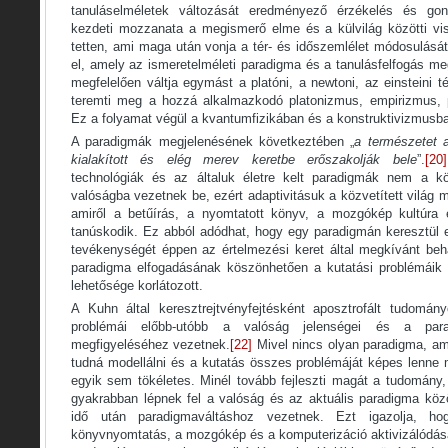
tanuláselméletek változását eredményező érzékelés és gon
kezdeti mozzanata a megismerő elme és a külvilág közötti vi
tetten, ami maga után vonja a tér- és időszemlélet módosulását.
el, amely az ismeretelméleti paradigma és a tanulásfelfogás m
megfelelően váltja egymást a platóni, a newtoni, az einsteini t
teremti meg a hozzá alkalmazkodó platonizmus, empirizmus, 
Ez a folyamat végül a kvantumfizikában és a konstruktivizmusban
A paradigmák megjelenésének következtében „
a természetet 
kialakított és elég merev keretbe erőszakolják bele
”.
[20]
technológiák és az általuk életre kelt paradigmák nem a kö
valóságba vezetnek be, ezért adaptivitásuk a közvetített világ
amiről a betűírás, a nyomtatott könyv, a mozgókép kultúra é
tanúskodik. Ez abból adódhat, hogy egy paradigmán keresztül 
tevékenységét éppen az értelmezési keret által megkívánt beh
paradigma elfogadásának köszönhetően a kutatási problémáik
lehetősége korlátozott.
A Kuhn által keresztrejtvényfejtésként aposztrofált tudomán
problémái előbb-utóbb a valóság jelenségei és a para
megfigyeléséhez vezetnek.
[22]
Mivel nincs olyan paradigma, am
tudná modellálni és a kutatás összes problémáját képes lenne
egyik sem tökéletes. Minél tovább fejleszti magát a tudomány,
gyakrabban lépnek fel a valóság és az aktuális paradigma köz
idő után paradigmaváltáshoz vezetnek. Ezt igazolja, h
könyvnyomtatás, a mozgókép és a komputerizáció aktivizálódás