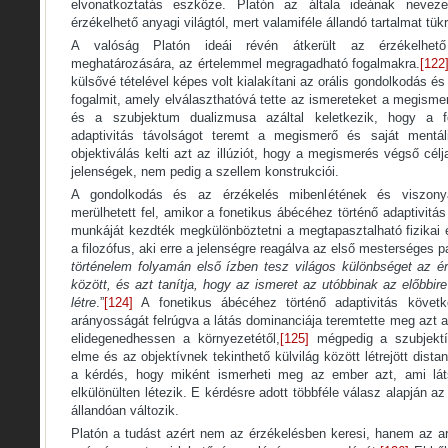
elvonatkoztatás eszköze. Platón az általa ideának nevezet
érzékelhető anyagi világtól, mert valamiféle állandó tartalmat tük
A valóság Platón ideái révén átkerült az érzékelhető
meghatározására, az értelemmel megragadható fogalmakra.
[122
külsővé tételével képes volt kialakítani az orális gondolkodás és
fogalmit, amely elválaszthatóvá tette az ismereteket a megisme
és a szubjektum dualizmusa azáltal keletkezik, hogy a f
adaptivitás távolságot teremt a megismerő és saját mentál
objektiválás kelti azt az illúziót, hogy a megismerés végső célja
jelenségek, nem pedig a szellem konstrukciói.
A gondolkodás és az érzékelés mibenlétének és viszon
merülhetett fel, amikor a fonetikus ábécéhez történő adaptivit
munkáját kezdték megkülönböztetni a megtapasztalható fizikai é
a filozófus, aki erre a jelenségre reagálva az első mesterséges 
történelem folyamán első ízben tesz világos különbséget az ér
között, és azt tanítja, hogy az ismeret az utóbbinak az előbbir
létre
.”
[124]
A fonetikus ábécéhez történő adaptivitás követ
arányosságát felrúgva a látás dominanciája teremtette meg azt 
elidegenedhessen a környezetétől,
[125]
mégpedig a szubjektí
elme és az objektívnek tekinthető külvilág között létrejött distan
a kérdés, hogy miként ismerheti meg az ember azt, ami láts
elkülönülten létezik. E kérdésre adott többféle válasz alapján a
állandóan változik.
Platón a tudást azért nem az érzékelésben keresi, hanem az arr