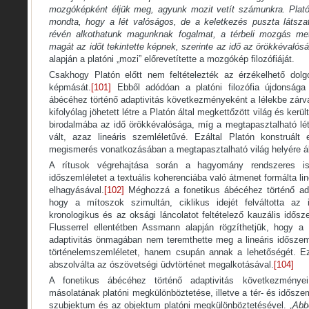
mozgóképként éljük meg, agyunk mozit vetít számunkra. Plató
mondta, hogy a lét valóságos, de a keletkezés puszta látsza
révén alkothatunk magunknak fogalmat, a térbeli mozgás meta
magát az időt tekintette képnek, szerinte az idő az örökkéval
alapján a platóni „mozi” előrevetítette a mozgókép filozófiáját.
Csakhogy Platón előtt nem feltételezték az érzékelhető dolg
képmását.
[101]
Ebből adódóan a platóni filozófia újdonsága
ábécéhez történő adaptivitás következményeként a lélekbe zárva
kifolyólag jöhetett létre a Platón által megkettőzött világ és kerül
birodalmába az idő örökkévalósága, míg a megtapasztalható l
vált, azaz lineáris szemléletűvé. Ezáltal Platón konstruált
megismerés vonatkozásában a megtapasztalható világ helyére áll
A rítusok végrehajtása során a hagyomány rendszeres is
időszemléletet a textuális koherenciába való átmenet formálta l
elhagyásával.
[102]
Méghozzá a fonetikus ábécéhez történő ada
hogy a mítoszok szimultán, ciklikus idejét felváltotta az 
kronologikus és az oksági láncolatot feltételező kauzális idősze
Flusserrel ellentétben Assmann alapján rögzíthetjük, hogy a
adaptivitás önmagában nem teremthette meg a lineáris időszeml
történelemszemléletet, hanem csupán annak a lehetőségét. Ez
abszolválta az ószövetségi üdvtörténet megalkotásával.
[104]
A fonetikus ábécéhez történő adaptivitás következménye
másolatának platóni megkülönböztetése, illetve a tér- és idősze
szubjektum és az objektum platóni megkülönböztetésével. „
Abb