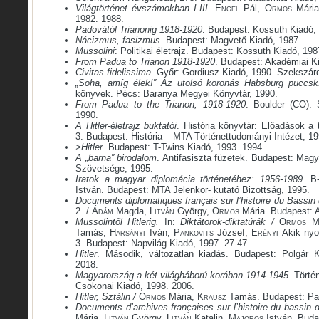
Világtörténet évszámokban I-III.
Engel
Pál,
Ormos
Mária
1982. 1988.
Padovától Trianonig 1918-1920
. Budapest: Kossuth Kiadó,
Nácizmus, fasizmus
. Budapest: Magvető Kiadó, 1987.
Mussolini
: Politikai életrajz. Budapest: Kossuth Kiadó, 198
From Padua to Trianon 1918-1920
. Budapest: Akadémiai K
Civitas fidelissima
. Győr: Gordiusz Kiadó, 1990. Szekszár
„Soha, amíg élek!”
Az utolsó koronás Habsburg puccskí
könyvek. Pécs: Baranya Megyei Könyvtár, 1990.
From Padua to the Trianon, 1918-1920
. Boulder (CO):
1990.
A Hitler-életrajz buktatói
. História könyvtár: Előadások a
3. Budapest: História – MTA Történettudományi Intézet, 19
>Hitler.
Budapest: T-Twins Kiadó, 1993. 1994.
A „barna” birodalom
. Antifasiszta füzetek. Budapest: Magy
Szövetsége, 1995.
Iratok a magyar diplomácia történetéhez: 1956-1989.
B
István. Budapest: MTA Jelenkor- kutató Bizottság, 1995.
Documents diplomatiques français sur l’histoire du Bassi
2. /
Ádám
Magda,
Litván
György,
Ormos
Mária. Budapest: 
Mussolintől Hitlerig.
In:
Diktátorok-diktatúrák /
Ormos
Má
Tamás,
Harsányi
Iván,
Pankovits
József,
Erényi
Akik nyo
3. Budapest: Napvilág Kiadó, 1997. 27-47.
Hitler
. Második, változatlan kiadás. Budapest: Polgár 
2018.
Magyarország a két világháború korában 1914-1945
. Törté
Csokonai Kiadó, 1998. 2006.
Hitler, Sztálin /
Ormos
Mária,
Krausz
Tamás. Budapest: Pan
Documents d’archives françaises sur l’histoire du bassin 
Mária,
Litván
György,
Litván
Katalin,
Majoros
István. Buda