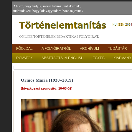
Ahhoz, hogy tudjuk, merre tartunk, mit akarunk,
tudnunk kell, hogy kik vagyunk és honnan jövünk.
ONLINE TÖRTÉNELEMDIDAKTIKAI FOLYÓIRAT.
FŐOLDAL
A FOLYÓIRATRÓL
ARCHÍVUM
TUDÁSTÁR
ROVATOK
ABSTRACTS IN ENGLISH
EGYÉB
KIADVÁNY
Ormos Mária (1930–2019)
(hivatkozási azonosító: 10-03-02)