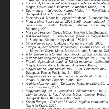
Francia diplomáciai iratok a Kárpát-medence történetérő
Magda,
Ormos
Mária
.
Budapest: Akadémiai Kiadó, 1999.
Egy magyar médiavezér: Kozma Miklós I-II. Pokoljárás 
Budapest: PolgART Kiadó, 2000.
Mussolini I-II.
Második, kiegészített kiadás. Budapest: Po
Magyar-kínai kapcsolatok 1956–1959. Dokumentumok 
Szobolevszki
Sándor. Budapest: Magyar Tudományos 
Bizottság, 2001.
Mussolini-Franco /
Ormos
Mária,
Harsányi
Iván. Budapest:
A Károlyi-kérdés
. In:
Gerő
András (szerk.) A magyar törté
1. Budapest: Kossuth Könyvkiadó, 130-041.
Hitler élete és kora
. Budapest: Pannonica Kiadó, 2003.
Európa a nemzetközi küzdőtéren: Felemelkedés és 
tankönyvek
/
Ormos
Mária,
Majoros
István. Budapest: Osir
A történelem és a történettudományok
. Európai iskola. Bu
A gazdasági világválság magyar visszhangja 1929-1936
. 
Francia diplomáciai iratok a Kárpát-medence történetérő
Magda,
Ormos
Mária. Budapest: Akadémiai Kiadó,
Magyar-román kapcsolatok 1956–1958. Dokumentumok.
Budapest: Paulus-Publishing Bt., 2004
.
Magyarország és a világ: diplomáciatörténet. /
Ormos
István. Budapest: Gondolat Kiadó, 2005.
A történelem vonatán
–
Európa és Magyarország a 20. 
Jövő Könyvkiadó, 2005.
Magyarország és a versailles-i békerendszer
. In:
A 
személyiségei. 4. köt. /
Ormos
Mária,
Hermann
Róbert,
Budapest: Kossuth Kiadó, 2005. 85-97.
Közép-Európa – Volt? Van? Lesz?
A fogalom változásai a
Napvilág Kiadó, 2007.