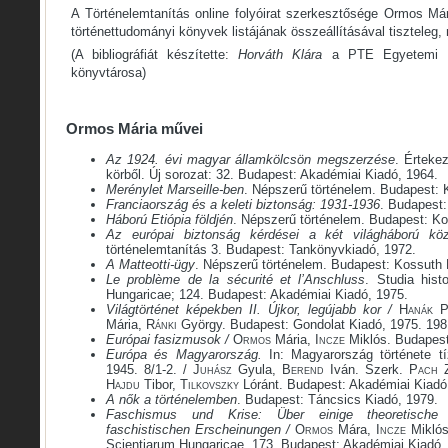
A Történelemtanítás online folyóirat szerkesztősége Ormos Már
történettudományi könyvek listájának összeállításával tiszteleg,
(A bibliográfiát készítette:
Horváth Klára
a PTE Egyetemi K
könyvtárosa)
Ormos Mária művei
Az 1924. évi magyar államkölcsön megszerzése
. Érteke
körből. Új sorozat: 32. Budapest: Akadémiai Kiadó, 1964.
Merénylet Marseille-ben
. Népszerű történelem. Budapest: 
Franciaország és a keleti biztonság: 1931-1936
. Budapest:
Háború Etiópia földjén
. Népszerű történelem. Budapest: K
Az európai biztonság kérdései a két világháború köz
történelemtanítás 3. Budapest: Tankönyvkiadó, 1972.
A Matteotti-ügy
. Népszerű történelem. Budapest: Kossuth 
Le problème de la sécurité et l’Anschluss
. Studia hist
Hungaricae; 124. Budapest: Akadémiai Kiadó, 1975.
Világtörténet képekben II. Újkor, legújabb kor /
Hanák
P
Mária,
Ránki
György. Budapest: Gondolat Kiadó, 1975. 198
Európai fasizmusok /
Ormos
Mária,
Incze
Miklós. Budapest
Európa és Magyarország.
In: Magyarország története t
1945. 8/1-2. /
Juhász
Gyula,
Berend
Iván. Szerk.
Pach
Z
Hajdu
Tibor,
Tilkovszky
Lóránt. Budapest: Akadémiai Kiadó,
A nők a történelemben
. Budapest: Táncsics Kiadó, 1979.
Faschismus und Krise
: Über einige theoretische
faschistischen Erscheinungen
/
Ormos
Mára,
Incze
Miklós
Scientiarum Hungaricae, 173. Budapest: Akadémiai Kiadó,