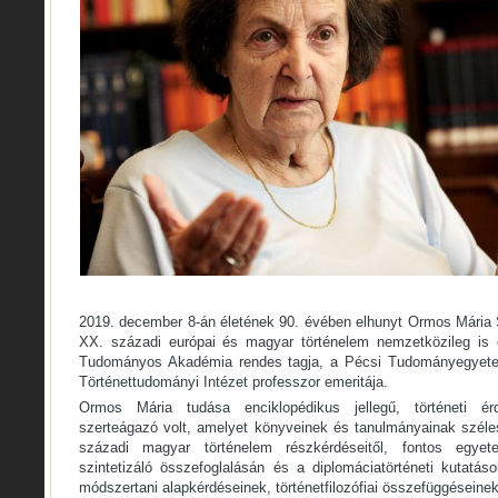
2019. december 8-án életének 90. évében elhunyt Ormos Mária S
XX. századi európai és magyar történelem nemzetközileg is e
Tudományos Akadémia rendes tagja, a Pécsi Tudományegyete
Történettudományi Intézet professzor emeritája.
Ormos Mária tudása enciklopédikus jellegű, történeti ér
szerteágazó volt, amelyet könyveinek és tanulmányainak széles
századi magyar történelem részkérdéseitől, fontos egye
szintetizáló összefoglalásán és a diplomáciatörténeti kutatás
módszertani alapkérdéseinek, történetfilozófiai összefüggéseinek 