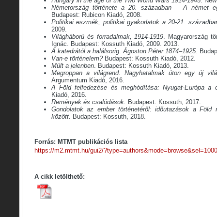
Hungary in the age of the Two World Wars 1914-1945
. New
Németország története a 20. században – A német e
Budapest: Rubicon Kiadó, 2008.
Politikai eszmék, politikai gyakorlatok a 20-21. századba
2009.
Világháború és forradalmak, 1914-1919
. Magyarország tö
Ignác. Budapest: Kossuth Kiadó, 2009. 2013.
A katedrától a halálsorig
.
Ágoston Péter 1874–1925.
Budap
Van-e történelem?
Budapest: Kossuth Kiadó, 2012.
Múlt a jelenben
. Budapest: Kossuth Kiadó, 2013.
Megroppan a világrend. Nagyhatalmak úton egy új vil
Argumentum Kiadó, 2016.
A Föld felfedezése és meghódítása
: Nyugat-Európa a 
Kiadó, 2016.
Remények és csalódások.
Budapest: Kossuth, 2017.
Gondolatok az ember történetéről: időutazások a Föld
között.
Budapest: Kossuth, 2018.
Forrás: MTMT publikációs lista
https://m2.mtmt.hu/gui2/?type=authors&mode=browse&sel=100
A cikk letölthető: