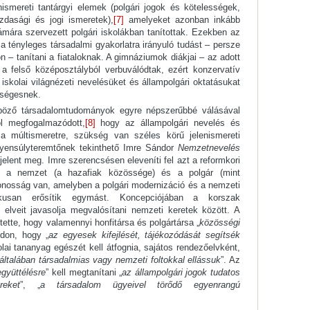
ismereti tantárgyi elemek (polgári jogok és kötelességek,
zdasági és jogi ismeretek),
[7]
amelyeket azonban inkább
mára szervezett polgári iskolákban tanítottak. Ezekben az
a tényleges társadalmi gyakorlatra irányuló tudást – persze
 tanítani a fiataloknak. A gimnáziumok diákjai – az adott
a felső középosztályból verbuválódtak, ezért konzervatív
t iskolai világnézeti nevelésüket és állampolgári oktatásukat
kségesnek.
böző társadalomtudományok egyre népszerűbbé válásával
l megfogalmazódott,
[8]
hogy az állampolgári nevelés és
a múltismeretre, szükség van széles körű jelenismereti
yensúlyteremtőnek tekinthető Imre Sándor
Nemzetnevelés
elent meg. Imre szerencsésen eleveníti fel azt a reformkori
en a nemzet (a hazafiak közössége) és a polgár (mint
onosság van, amelyben a polgári modernizáció és a nemzeti
ikusan erősítik egymást. Koncepciójában a korszak
 elveit javasolja megvalósítani nemzeti keretek között. A
ette, hogy valamennyi honfitársa és polgártársa „
közösségi
ódon, hogy „
az egyesek kifejlését, tájékozódását segítsék
lai tananyag egészét kell átfognia, sajátos rendezőelvként,
 általában társadalmias vagy nemzeti foltokkal ellássuk
”. Az
együttélésre
” kell megtanítani „
az állampolgári jogok tudatos
reket
”, „
a társadalom ügyeivel törődő egyenrangú