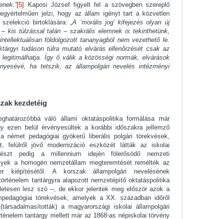
enek.”
[5]
Kaposi József figyelt fel a szövegben szereplő
 egyértelműen jelzi, hogy az állam igényt tart a közvetlen
i szelekció birtoklására:
„A ’morális jog’ kifejezés olyan új
– kis túlzással talán – szakrális elemnek is tekinthetünk,
ntellektuálisan földolgozott tananyagból nem vezethető le.
tárgyi tudáson túlra mutató elvárás ellenőrzését csak az
s legitimálhatja. Így ő válik a közösségi normák, elvárások
ényesévé, ha tetszik, az állampolgári nevelés intézményi
szak kezdetéig
határozóbbá váló állami oktatáspolitika formálása már
gy ezen belül érvényesültek a korábbi időszakra jellemző
 a német pedagógiai gyökerű liberális polgári törekvések,
t, felülről jövő modernizáció eszközét látták az iskolai
részt pedig a millennium idején fölerősödő nemzeti
melyek a homogén nemzetállam megteremtését remélték az
er kiépítésétől. A korszak állampolgári nevelésének
rténelem tantárgyra alapozott nemzetépítő oktatáspolitika
zletesen lesz szó –, de ekkor jelentek meg először azok a
formpedagógiai törekvések, amelyek a XX. században időről
 (társadalmasították) a magyarországi iskolai állampolgári
örténelem tantárgy mellett már az 1868-as népiskolai törvény