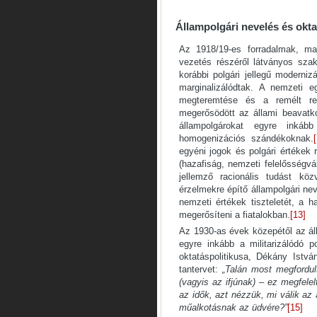
Állampolgári nevelés és okt
Az 1918/19-es forradalmak, maj
vezetés részéről látványos sza
korábbi polgári jellegű moderniz
marginalizálódtak. A nemzeti e
megteremtése és a remélt rev
megerősödött az állami beavatk
állampolgárokat egyre inkább
homogenizációs szándékoknak.
egyéni jogok és polgári értékek
(hazafiság, nemzeti felelősségvá
jellemző racionális tudást köz
érzelmekre építő állampolgári nev
nemzeti értékek tiszteletét, a h
megerősíteni a fiatalokban.
[13]
Az 1930-as évek közepétől az áll
egyre inkább a militarizálódó po
oktatáspolitikusa, Dékány István
tantervet:
„Talán most megfordul
(vagyis az ifjúnak) – ez megfele
az idők, azt nézzük, mi válik az
műalkotásnak az üdvére?”
[15]