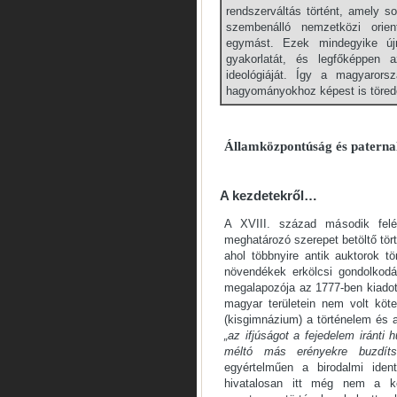
rendszerváltás történt, amely 
szembenálló nemzetközi orientá
egymást. Ezek mindegyike újr
gyakorlatát, és legfőképpen a
ideológiáját. Így a magyarorsz
hagyományokhoz képest is törede
Államközpontúság és paterna
A kezdetekről…
A XVIII. század második felé
meghatározó szerepet betöltő tört
ahol többnyire antik auktorok tö
növendékek erkölcsi gondolkodá
megalapozója az 1777-ben kiado
magyar területein nem volt köt
(kisgimnázium) a történelem és a
„az ifjúságot a fejedelem iránti
méltó más erényekre buzdíts
egyértelműen a birodalmi ident
hivatalosan itt még nem a ké