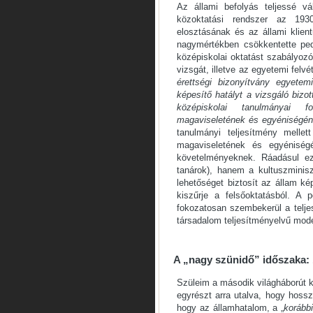
Az állami befolyás teljessé 
közoktatási rendszer az 1930
elosztásának és az állami klient
nagymértékben csökkentette ped
középiskolai oktatást szabályozó 
vizsgát, illetve az egyetemi felv
érettségi bizonyítvány egyete
képesítő hatályt a vizsgáló bizot
középiskolai tanulmányai f
magaviseletének és egyéniségéne
tanulmányi teljesítmény mellet
magaviseletének és egyéniségé
követelményeknek. Ráadásul ezt
tanárok), hanem a kultuszminiszt
lehetőséget biztosít az állam k
kiszűrje a felsőoktatásból. A p
fokozatosan szembekerül a telje
társadalom teljesítményelvű mode
A „nagy szünidő” időszaka:
Szüleim a második világháborút 
egyrészt arra utalva, hogy hossz
hogy az államhatalom, a „
korábbi