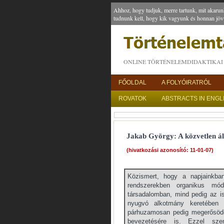
Ahhoz, hogy tudjuk, merre tartunk, mit akarun
tudnunk kell, hogy kik vagyunk és honnan jöv
ONLINE TÖRTÉNELEMDIDAKTIKAI 
FŐOLDAL
A FOLYÓIRATRÓL
ROVATOK
ABSTRACTS IN ENGL
Jakab György: A közvetlen á
(hivatkozási azonosító: 11-01-07)
Közismert, hogy a napjainkban
rendszerekben organikus mó
társadalomban, mind pedig az is
nyugvó alkotmány keretében sz
párhuzamosan pedig megerősödöt
bevezetésére is. Ezzel szem