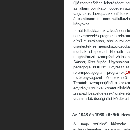
újjászerveződése lehetőséget, t
az állami politikától független 
vagy csak „búvópatakként” létezt
áttekintésére itt nem vállalkoz
irányokat.
Ismét felbukkantak a korábban l
nemzetnevelés programja reinkar
című munkájában, ahol a nyugat
újjáéledtek és megsokszorozódtak
indultak el (például Németh Lá
meghatározó szerepűvé váltak a 
Sándor, Kiss Árpád. Ugyanakkor 
pedagógiai kultúrát. Egyrészt az
reformpedagógiai programok
[18
tevékenységével fémjelezhető s
Témánk szempontjából a korszak
egyirányú politikai kommunikációt
„szabad beszélgetések” órakerete
vitatni a közösségi élet kérdéseit.
Az 1948 és 1989 közötti idős
A „nagy szünidő” időszaka 
érdekszférájában extenzív fejl