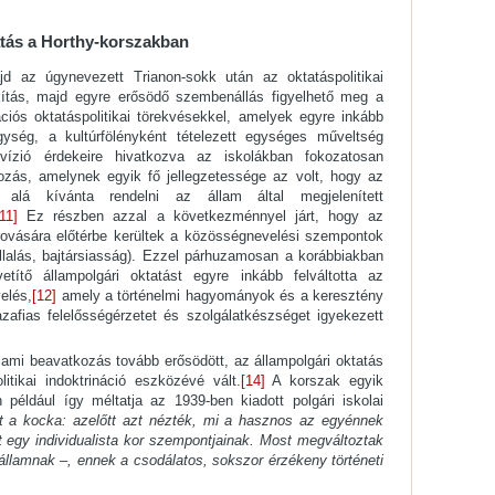
atás a Horthy-korszakban
d az úgynevezett Trianon-sokk után az oktatáspolitikai
kítás, majd egyre erősödő szembenállás figyelhető meg a
ációs oktatáspolitikai törekvésekkel, amelyek egyre inkább
gység, a kultúrfölényként tételezett egységes műveltség
ízió érdekeire hivatkozva az iskolákban fokozatosan
ozás, amelynek egyik fő jellegzetessége az volt, hogy az
 alá kívánta rendelni az állam által megjelenített
[11]
Ez részben azzal a következménnyel járt, hogy az
 rovására előtérbe kerültek a közösségnevelési szempontok
llalás, bajtársiasság). Ezzel párhuzamosan a korábbiakban
vetítő állampolgári oktatást egyre inkább felváltotta az
elés,
[12]
amely a történelmi hagyományok és a keresztény
azafias felelősségérzetet és szolgálatkészséget igyekezett
ami beavatkozás tovább erősödött, az állampolgári oktatás
litikai indoktrináció eszközévé vált.
[14]
A korszak egyik
 például így méltatja az 1939-ben kiadott polgári iskolai
t a kocka: azelőtt azt nézték, mi a hasznos az egyénnek
lt egy individualista kor szempontjainak. Most megváltoztak
 államnak –, ennek a csodálatos, sokszor érzékeny történeti