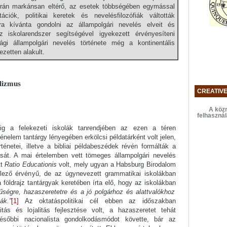
során markánsan eltérő, az esetek többségében egymással
ciók, politikai keretek és nevelésfilozófiák váltották
a kívánta gondolni az állampolgári nevelés elveit és
z iskolarendszer segítségével igyekezett érvényesíteni
ági állampolgári nevelés története még a kontinentális
zetten alakult.
lizmus
CREATIV
A közr
felhaszná
ig a felekezeti iskolák tanrendjében az ezen a téren
énelem tantárgy lényegében erkölcsi példatárként volt jelen,
rténetei, illetve a bibliai példabeszédek révén formálták a
sát. A mai értelemben vett tömeges állampolgári nevelés
tt
Ratio Educationis
volt, mely ugyan a Habsburg Birodalom
elező érvényű, de az úgynevezett grammatikai iskolákban
 földrajz tantárgyak keretében írta elő, hogy az iskolákban
 hűségre, hazaszeretetre és a jó polgárhoz és alattvalókhoz
ák.”
[1]
Az oktatáspolitikai cél ebben az időszakban
itás és lojalitás fejlesztése volt, a hazaszeretet tehát
sőbbi nacionalista gondolkodásmódot követte, bár az