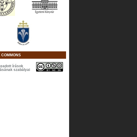
E COMMONS
eadott írások
lásának szabályai