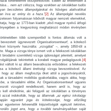
hazai történelemre összpontosított. Ebben az értelemben a
atása… nem azt célozza, hogy ezekben az iskolákban tudós
yan becsületes állampolgárokat és hűséges alattvalókat
van írva az erény és a haza.”
[2]
Az állampolgári nevelés
szetesen folyamatosan kibővült magyar nemzeti elemekkel,
utatja, hogy az 1773-ban kiadott „első magyar nyelvű átfogó
ényegében a kiegyezésig meghatározó módon érvényben
történetében több szempontból is fontos állomás volt a
 bevezetett úgynevezett
Organisationsentwurf
, a kötelező
kori köznyelv használta: „vizsgálat” –, amely 1850-től a
tte. Maga a vizsga ténye ismert volt a felekezeti iskolákban
tt birodalmi szemléletű vizsga újdonságot jelentett, amelyet
zolgálójának tekintettek a korabeli magyar pedagógusok.
[4]
st váltott ki az állami beavatkozás erősödése: a felekezeti
ása a kötelező állami érettségi vizsga bevezetésével. Az
 hogy az állam megfosztja őket attól a jogosítványuktól,
k a társadalmi mobilitás gyakorlatába, vagyis abba, hogy
be, a társadalmi elitbe. Az Organisationsentwurf ugyanis
ozott vizsgáról rendelkezett, hanem arról is, hogy az
k kell elnökölnie, aki felügyeli az iskolákban a törvényes
t azzal indokolták, hogy az államnak
„az egész iskolaügy
 alapján egyaránt joga és kötelessége, hogy előzőleg
az egyetemre felveendők képzettségük egészét tekintve,
morális jogot arra, hogy a további tanulmányaikban saját