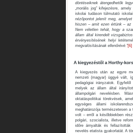
döntéseiknek átengedhetők legy
„morális jog” kifejezésre, amely
iskolai tudáson túlmutató iskola
nézőpontot jelenít meg, amelyet 
hiszen – amit ezen értünk – az i
Nem véletlen tehát, hogy a szak
állam által kirendelt vizsgabizto
érvényesítésének helyi letétem
megvalósításának ellenőrévé.”
[6]
A kiegyezéstől a Horthy-kor
A kiegyezés után az egyre meg
nemzeti (magyar) üggyé vált, í
pedagógiai irányzatok. Egyfelől
melyek az állam által irányítot
állampolgári nevelésben. Más
oktatáspolitikai törekvések, a
egységes állami iskolarendsz
meghatározója természetesen a tö
volt – erről a későbbiekben rés
polgári, szocialista, illetve re
időre árnyalták és fellazították
nevelés etatista gyakorlatát. A t