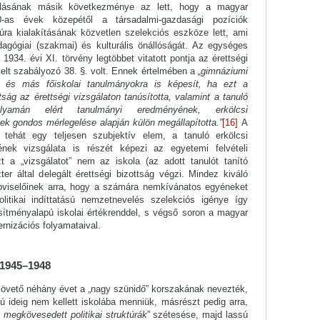
válásának másik következménye az lett, hogy a magyar
-as évek közepétől a társadalmi-gazdasági pozíciók
úra kialakításának közvetlen szelekciós eszköze lett, ami
agógiai (szakmai) és kulturális önállóságát. Az egységes
1934. évi XI. törvény legtöbbet vitatott pontja az érettségi
ételt szabályozó 38. §. volt. Ennek értelmében a
„gimnáziumi
mi és más főiskolai tanulmányokra is képesít, ha ezt a
tság az érettségi vizsgálaton tanúsította, valamint a tanuló
olyamán elért tanulmányi eredményének, erkölcsi
k gondos mérlegelése alapján külön megállapította.”
[16]
A
t tehát egy teljesen szubjektív elem, a tanuló erkölcsi
nek vizsgálata is részét képezi az egyetemi felvételi
 a „vizsgálatot” nem az iskola (az adott tanulót tanító
er által delegált érettségi bizottság végzi. Mindez kiváló
épviselőinek arra, hogy a számára nemkívánatos egyéneket
olitikai indíttatású nemzetnevelés szelekciós igénye így
sítményalapú iskolai értékrenddel, s végső soron a magyar
rnizációs folyamataival.
 1945–1948
követő néhány évet a „nagy szünidő” korszakának nevezték,
ú ideig nem kellett iskolába menniük, másrészt pedig arra,
 megkövesedett politikai struktúrák
” szétesése, majd lassú