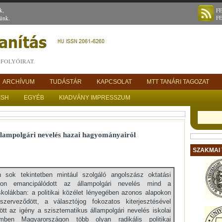
k,
F
ünk.
F
FOLYÓIRAT.
ARCHÍVUM
TUDÁSTÁR
KAPCSOLAT
MTT TANÁRI TAGOZAT
ISH
EGYÉB
KIADVÁNY IMPRESSZUM
llampolgári nevelés hazai hagyományairól
SZAKMAI
 sok tekintetben mintául szolgáló angolszász oktatási
don emancipálódott az állampolgári nevelés mind a
kolákban: a politikai közélet lényegében azonos alapokon
erveződött, a választójog fokozatos kiterjesztésével
t az igény a szisztematikus állampolgári nevelés iskolai
ben Magyarországon több olyan radikális politikai