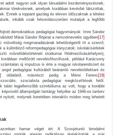
eret adott nagyon sok olyan társadalmi kezdeményezésnek,
szakmai törekvésnek, amelyek korábban kevésbé látszottak,
ek. Ennek a roppant gazdag és eleven időszaknak a tételes
hatunk, inkább csak felsorolásszerűen mutatjuk a legfőbb
efojtott demokratikus pedagógiai hagyományok: Imre Sándor
nálódott Márai Sándor Röpirat a nemzetnevelés ügyében
[17]
i műveltség megmaradásának lehetőségeiről írt a szerző;
 a különböző reformpedagógiai irányzatok; iskolakísérletek
szló művelődéstörténeti stúdiumai Hódmezővásárhelyen),
korábban mellőzött nevelésfilozófusok, például Karácsony
számtalan új impulzus is érte a magyar iskolarendszert és
 angol pedagógiai kultúrából beáramló neveléslélektani és
]
oldaláról, másrészt pedig a Mérei Ferenc
[19]
zociális, szocialista pedagógiai megközelítések felől.
 talán legjellemzőbb szimbóluma az volt, hogy a korábbi
 képviselő állampolgári tantárgy helyébe az 1946-os tanterv
t nyitott, melynek keretében interaktív módon meg lehetett
zak
azonban hamar véget ért. A Szovjetunió birodalmi
esztési minták alapján radikálisan átalakították a már