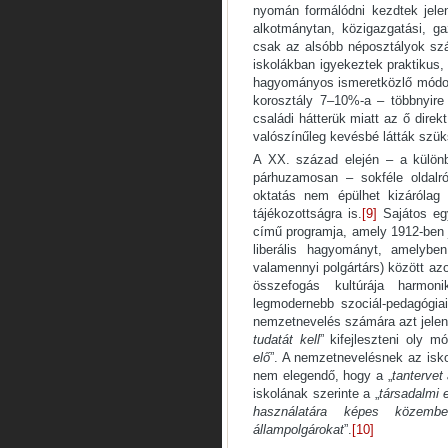
nyomán formálódni kezdtek jelen
alkotmánytan, közigazgatási, ga
csak az alsóbb néposztályok szá
iskolákban igyekeztek praktikus, 
hagyományos ismeretközlő módon –
korosztály 7–10%-a – többnyire 
családi hátterük miatt az ő direk
valószínűleg kevésbé látták szü
A XX. század elején – a külön
párhuzamosan – sokféle oldalró
oktatás nem épülhet kizárólag 
tájékozottságra is.
[9]
Sajátos eg
című programja, amely 1912-ben j
liberális hagyományt, amelyb
valamennyi polgártárs) között az
összefogás kultúrája harmon
legmodernebb szociál-pedagógiai
nemzetnevelés számára azt jelent
tudatát kell
” kifejleszteni oly m
elő
”. A nemzetnevelésnek az isko
nem elegendő, hogy a „
tantervet
iskolának szerinte a „
társadalmi 
használatára képes közembe
állampolgárokat
”.
[10]