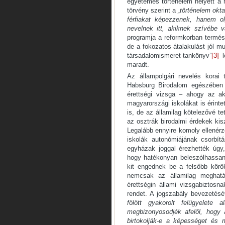
egyetemes történelem helyett a 
törvény szerint a
„történelem okt
férfiakat képezzenek, hanem ol
nevelnek itt, akiknek szívébe 
programja a reformkorban termé
de a fokozatos átalakulást jól m
társadalomismeret-tankönyv”
[3]
l
maradt.
Az állampolgári nevelés korai 
Habsburg Birodalom egészében
érettségi vizsga – ahogy az ak
magyarországi iskolákat is érinte
is, de az államilag kötelezővé te
az osztrák birodalmi érdekek kis
Legalább ennyire komoly ellenérzé
iskolák autonómiájának csorbít
egyházak joggal érezhették úgy,
hogy hatékonyan beleszólhassana
kit engednek be a felsőbb körök
nemcsak az államilag meghatár
érettségin állami vizsgabiztosna
rendet. A jogszabály bevezetésé
fölött gyakorolt felügyelete
megbizonyosodjék afelől, hogy 
birtokolják-e a képességet és 