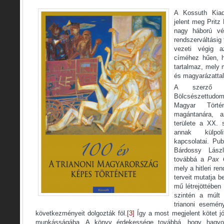
A Kossuth Kia
jelent meg Pritz
nagy háború vé
rendszerváltásig
vezeti végig 
címéhez hűen, h
tartalmaz, mely 
és magyarázattal 
A szerző t
Bölcsészettudom
Magyar Törté
magántanára, 
területe a XX. 
annak külpol
kapcsolatai. Pub
Bárdossy Lászl
továbbá a
Pax 
mely a hitleri r
terveit mutatja b
mű létrejöttébe
szintén a múlt
trianoni esemén
következményeit dolgozták föl.
[3]
Így a most megjelent kötet jól
munkásságába. A könyv érdekessége továbbá, hogy hagyom