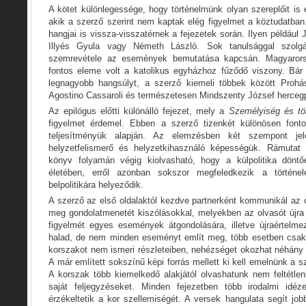
A kötet különlegessége, hogy történelmünk olyan szereplőit is e
akik a szerző szerint nem kaptak elég figyelmet a köztudatban
hangjai is vissza-visszatérnek a fejezetek során. Ilyen például
Illyés Gyula vagy Németh László. Sok tanulsággal szolg
szemrevétele az események bemutatása kapcsán. Magyarorsz
fontos eleme volt a katolikus egyházhoz fűződő viszony. Bá
legnagyobb hangsúlyt, a szerző kiemeli többek között Prohá
Agostino Cassaroli és természetesen Mindszenty József herceg
Az epilógus előtti különálló fejezet, mely a
Személyiség és tö
figyelmet érdemel. Ebben a szerző tizenkét különösen fontos
teljesítményük alapján. Az elemzésben két szempont je
helyzetfelismerő és helyzetkihasználó képességük. Rámutat 
könyv folyamán végig kiolvasható, hogy a külpolitika dönt
életében, erről azonban sokszor megfeledkezik a történ
belpolitikára helyeződik.
A szerző az első oldalaktól kezdve partnerként kommunikál az 
meg gondolatmenetét kiszólásokkal, melyekben az olvasót újra é
figyelmét egyes események átgondolására, illetve újraértelm
halad, de nem minden eseményt említ meg, több esetben csak u
korszakot nem ismeri részleteiben, nehézséget okozhat néhány
A már említett sokszínű képi forrás mellett ki kell emelnünk a 
A korszak több kiemelkedő alakjától olvashatunk nem feltétle
saját feljegyzéseket. Minden fejezetben több irodalmi idéze
érzékeltetik a kor szellemiségét. A versek hangulata segít jo