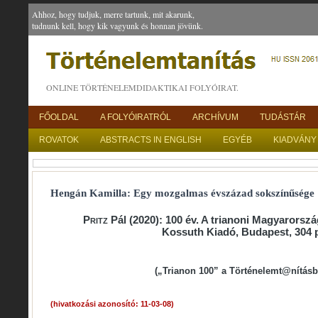
Ahhoz, hogy tudjuk, merre tartunk, mit akarunk,
tudnunk kell, hogy kik vagyunk és honnan jövünk.
ONLINE TÖRTÉNELEMDIDAKTIKAI FOLYÓIRAT.
FŐOLDAL
A FOLYÓIRATRÓL
ARCHÍVUM
TUDÁSTÁR
ROVATOK
ABSTRACTS IN ENGLISH
EGYÉB
KIADVÁNY
Hengán Kamilla: Egy mozgalmas évszázad sokszínűsége
Pritz
Pál (2020): 100 év. A trianoni Magyarorszá
Kossuth Kiadó, Budapest, 304 
(„Trianon 100” a Történelemt@nításb
(hivatkozási azonosító: 11-03-08)