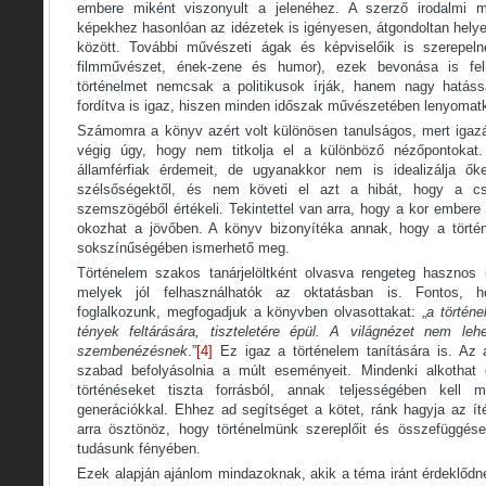
embere miként viszonyult a jelenéhez. A szerző irodalmi m
képekhez hasonlóan az idézetek is igényesen, átgondoltan helye
között. További művészeti ágak és képviselőik is szerepel
filmművészet, ének-zene és humor), ezek bevonása is fel
történelmet nemcsak a politikusok írják, hanem nagy hatáss
fordítva is igaz, hiszen minden időszak művészetében lenyomatk
Számomra a könyv azért volt különösen tanulságos, mert iga
végig úgy, hogy nem titkolja el a különböző nézőpontokat
államférfiak érdemeit, de ugyanakkor nem is idealizálja őke
szélsőségektől, és nem követi el azt a hibát, hogy a csel
szemszögéből értékeli. Tekintettel van arra, hogy a kor embere
okozhat a jövőben. A könyv bizonyítéka annak, hogy a törté
sokszínűségében ismerhető meg.
Történelem szakos tanárjelöltként olvasva rengeteg hasznos 
melyek jól felhasználhatók az oktatásban is. Fontos, h
foglalkozunk, megfogadjuk a könyvben olvasottakat: „
a történ
tények feltárására, tiszteletére épül. A világnézet nem leh
szembenézésnek
.”
[4]
Ez igaz a történelem tanítására is. Az 
szabad befolyásolnia a múlt eseményeit. Mindenki alkothat ö
történéseket tiszta forrásból, annak teljességében kell m
generációkkal. Ehhez ad segítséget a kötet, ránk hagyja az íté
arra ösztönöz, hogy történelmünk szereplőit és összefüggései
tudásunk fényében.
Ezek alapján ajánlom mindazoknak, akik a téma iránt érdeklődn