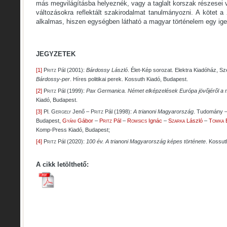
más megvilágításba helyeznék, vagy a taglalt korszak részesei v
változásokra reflektált szakirodalmat tanulmányozni. A kötet a
alkalmas, hiszen egységben látható a magyar történelem egy i
JEGYZETEK
[1]
Pritz
Pál (2001):
Bárdossy László
. Élet-Kép sorozat. Elektra Kiadóház, S
Bárdossy-per
. Híres politikai perek. Kossuth Kiadó, Budapest.
[2]
Pritz
Pál (1999):
Pax Germanica. Német elképzelések Európa jövőjéről a 
Kiadó, Budapest.
[3]
Pl.
Gergely
Jenő –
Pritz
Pál (1998):
A trianoni Magyarország
. Tudomány –
Budapest,
Gyáni
Gábor
–
Pritz
Pál
–
Romsics
Ignác
–
Szarka
László
–
Tomka
B
Komp-Press Kiadó, Budapest;
[4]
Pritz
Pál (2020):
100 év. A trianoni Magyarország képes története
. Kossut
A cikk letölthető: