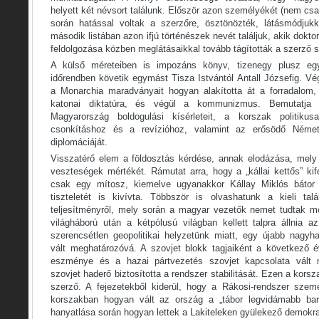
helyett két névsort találunk. Először azon személyékét (nem csa
során hatással voltak a szerzőre, ösztönözték, látásmódjukk
második listában azon ifjú történészek nevét találjuk, akik dok
feldolgozása közben meglátásaikkal tovább tágították a szerző 
A külső méreteiben is impozáns könyv, tizenegy plusz egy
időrendben követik egymást Tisza Istvántól Antall Józsefig. V
a Monarchia maradványait hogyan alakította át a forradalom,
katonai diktatúra, és végül a kommunizmus. Bemutatja a
Magyarország boldogulási kísérleteit, a korszak politikus
csonkításhoz és a revízióhoz, valamint az erősödő Néme
diplomáciáját.
Visszatérő elem a földosztás kérdése, annak elodázása, mely
veszteségek mértékét. Rámutat arra, hogy a „kállai kettős” kife
csak egy mítosz, kiemelve ugyanakkor Kállay Miklós bátor po
tiszteletét is kivívta. Többször is olvashatunk a kieli talá
teljesítményről, mely során a magyar vezetők nemet tudtak m
világháború után a kétpólusú világban kellett talpra állnia 
szerencsétlen geopolitikai helyzetünk miatt, egy újabb nagyh
vált meghatározóvá. A szovjet blokk tagjaiként a következő 
eszménye és a hazai pártvezetés szovjet kapcsolata vált m
szovjet haderő biztosította a rendszer stabilitását. Ezen a kors
szerző. A fejezetekből kiderül, hogy a Rákosi-rendszer szem
korszakban hogyan vált az ország a „tábor legvidámabb bar
hanyatlása során hogyan lettek a Lakiteleken gyülekező demokra