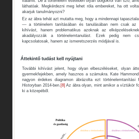
valamit. De a történelem esetében olyan dolgokról van szó, a
láthatóak. Megkérdezni meg lehet róla embereket, ha ott volt
akarjuk tanulmányozni?
Ez az ábra tehát azt mutatta meg, hogy a mindennapi tapasztala
–– a történelem tanításában és tanulásában nem csak az új
kihívást, hanem problematikus azoknak az elképzeléseknek
akadályozzák a történelemtanulást. Ezek pedig nem c
kapcsolatosak, hanem az ismeretszerzés módjával is.
Áttekintő tudást kell nyújtani
További kihívást jelent, hogy olyan elbeszéléseket, olyan átt
gyermekfejekben, amely hasznos a számukra. Kate Hammond a
nagyon érdekes diagramon ábrázolta ezt történelemtanítási 
History
ban 2014-ben.
[8]
Az ábra olyan, mint amikor a víztükör fo
ki a közepéből.