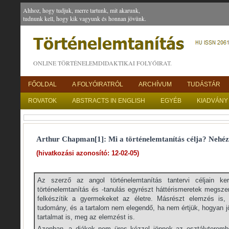
Ahhoz, hogy tudjuk, merre tartunk, mit akarunk,
tudnunk kell, hogy kik vagyunk és honnan jövünk.
ONLINE TÖRTÉNELEMDIDAKTIKAI FOLYÓIRAT.
FŐOLDAL
A FOLYÓIRATRÓL
ARCHÍVUM
TUDÁSTÁR
ROVATOK
ABSTRACTS IN ENGLISH
EGYÉB
KIADVÁNY
Arthur Chapman[1]: Mi a történelemtanítás célja? Nehézs
(hivatkozási azonosító: 12-02-05)
Az szerző az angol történelemtanítás tantervi céljain ke
történelemtanítás és -tanulás egyrészt háttérismeretek megsz
felkészítik a gyermekeket az életre. Másrészt elemzés is,
tudomány, és a tartalom nem elegendő, ha nem értjük, hogyan jön 
tartalmat is, meg az elemzést is.
Azonban „a diákok nem üres kézzel jönnek az osztályteremb