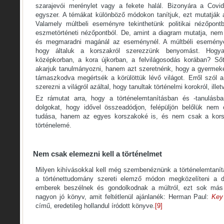
szarajevói merénylet vagy a fekete halál. Bizonyára a Covid
egyszer. A témákat különböző módokon tanítjuk, ezt mutatják 
Valamely múltbeli eseményre tekinthetünk politikai nézőpontb
eszmetörténeti nézőpontból. De, amint a diagram mutatja, nem
és megmaradni magánál az eseménynél. A múltbéli eseménye
hogy általuk a korszakról szerezzünk benyomást. Hog
középkorban, a kora újkorban, a felvilágosodás korában? S
akarjuk tanulmányozni, hanem azt szeretnénk, hogy a gyermeke
támaszkodva megértsék a körülöttük lévő világot. Erről szól a
szerezni a világról azáltal, hogy tanultak történelmi korokról, ill
Ez rámutat arra, hogy a történelemtanításban és -tanulásb
dolgokat, hogy idővel összeadódjon, felépüljön belőlük ne
tudása, hanem az egyes korszakoké is, és nem csak a kors
történelemé.
Nem csak elemezni kell a történelmet
Milyen kihívásokkal kell még szembenéznünk a történelemtanít
a történettudomány szereti elemző módon megközelíteni a d
emberek beszélnek és gondolkodnak a múltról, ezt sok más
nagyon jó könyv, amit feltétlenül ajánlanék: Herman Paul:
Key 
című, eredetileg hollandul íródott könyve.
[9]