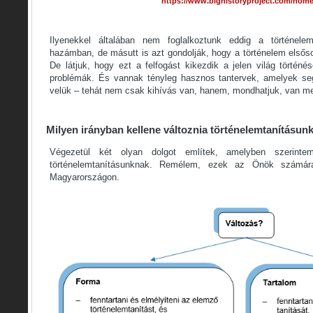
https://www.bighistoryproject.com/hom
Ilyenekkel általában nem foglalkoztunk eddig a történele
hazámban, de másutt is azt gondolják, hogy a történelem elsős
De látjuk, hogy ezt a felfogást kikezdik a jelen világ történés
problémák. És vannak tényleg hasznos tantervek, amelyek seg
velük – tehát nem csak kihívás van, hanem, mondhatjuk, van me
Milyen irányban kellene változnia történelemtanításun
Végezetül két olyan dolgot említek, amelyben szerintem 
történelemtanításunknak. Remélem, ezek az Önök számár
Magyarországon.