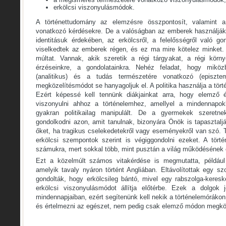
erkölcsi viszonyulásmódok.
A történettudomány az elemzésre összpontosít, valamint 
vonatkozó kérdésekre. De a valóságban az emberek használják a
identitásuk érdekében, az erkölcsről, a felelősségről való go
viselkedtek az emberek régen, és ez ma mire kötelez minket. E
múltat. Vannak, akik szeretik a régi tárgyakat, a régi körn
érzéseinkre, a gondolatainkra. Nehéz feladat, hogy miköz
(analitikus) és a tudás természetére vonatkozó (episzte
megközelítésmódot se hanyagoljuk el. A politika használja a törté
Ezért képessé kell tennünk diákjainkat arra, hogy elemző 
viszonyulni ahhoz a történelemhez, amellyel a mindennapok
gyakran politikailag manipulált. De a gyermekek szeretne
gondolkodni azon, amit tanulnak, bizonyára Önök is tapasztaljá
őket, ha tragikus cselekedetekről vagy eseményekről van szó. 
erkölcsi szempontok szerint is végiggondolni ezeket. A tört
számukra, mert sokkal több, mint pusztán a világ működésének
Ezt a közelmúlt számos vitakérdése is megmutatta, például
amelyik tavaly nyáron történt Angliában. Eltávolítottak egy s
gondolták, hogy erkölcsileg bántó, mivel egy rabszolga-keres
erkölcsi viszonyulásmódot állítja előtérbe. Ezek a dolgok
mindennapjaiban, ezért segítenünk kell nekik a történelemórákon
és értelmezni az egészet, nem pedig csak elemző módon megköze