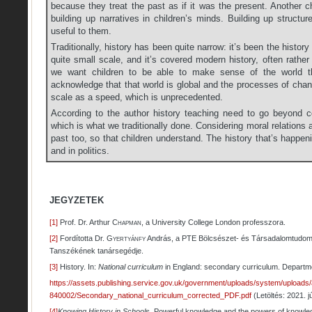
because they treat the past as if it was the present. Another ch
building up narratives in children’s minds. Building up structur
useful to them.
Traditionally, history has been quite narrow: it’s been the history 
quite small scale, and it’s covered modern history, often rather 
we want children to be able to make sense of the world th
acknowledge that that world is global and the processes of chang
scale as a speed, which is unprecedented.
According to the author history teaching need to go beyond con
which is what we traditionally done. Considering moral relations a
past too, so that children understand. The history that’s happe
and in politics.
JEGYZETEK
[1]
Prof. Dr. Arthur
Chapman
, a University College London professzora.
[2]
Fordította Dr.
Gyertyánfy
András, a PTE Bölcsészet- és Társadalomtudomá
Tanszékének tanársegédje.
[3]
History. In:
National curriculum
in England: secondary curriculum. Departme
https://assets.publishing.service.gov.uk/government/uploads/system/uploads/a
840002/Secondary_national_curriculum_corrected_PDF.pdf
(Letöltés: 2021. jú
[4]
Knowing History in Schools
. Powerful knowledge and the powers of knowle