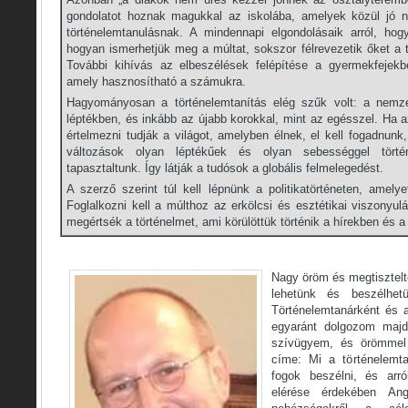
gondolatot hoznak magukkal az iskolába, amelyek közül jó 
történelemtanulásnak. A mindennapi elgondolásaik arról, ho
hogyan ismerhetjük meg a múltat, sokszor félrevezetik őket a t
További kihívás az elbeszélések felépítése a gyermekfejekbe
amely hasznosítható a számukra.
Hagyományosan a történelemtanítás elég szűk volt: a nemzet
léptékben, és inkább az újabb korokkal, mint az egésszel. Ha a
értelmezni tudják a világot, amelyben élnek, el kell fogadnunk,
változások olyan léptékűek és olyan sebességgel tört
tapasztaltunk. Így látják a tudósok a globális felmelegedést.
A szerző szerint túl kell lépnünk a politikatörténeten, amel
Foglalkozni kell a múlthoz az erkölcsi és esztétikai viszonyul
megértsék a történelmet, ami körülöttük történik a hírekben és a 
Nagy öröm és megtisztel
lehetünk és beszélhetü
Történelemtanárként és 
egyaránt dolgozom maj
szívügyem, és örömmel
címe: Mi a történelemta
fogok beszélni, és arr
elérése érdekében An