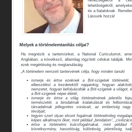
nehézségekről a cé
lehetőségekről, amelyeke
és a fiataloknak. Reméle
Lássunk hozzá!
Melyek a történelemtanítás céljai?
Ha megnézik a tantervünket, a National Curriculumot, ame
Angliában, a következő, államilag rögzített célokat találják. Mi
ezek megértéséig és megtanulásáig.
„
A történelem nemzeti tantervének célja, hogy minden tanuló
ismerje és értse ezeknek a Brit-szigetek történetét,
elbeszélést a kezdetektől napjainkig; hogyan alakíto
nemzetet, hogyan befolyásolták a Brit-szigetek a világot, 
a Brit-szigetek népei életét;
ismerje és értse a világ történelmének jelentős fejeze
természetét, a birodalmak kialakulását és felbomlásá
társadalmak jellegzetes vonásait, az emberiség nagy 
tévútjait;
tegyen szert olyan elvont fogalmak történelmileg megalap
képes alkalmazni őket, mint például „birodalom”, „civilizáci
értse a történelmi kulcsfogalmakat, mint például f
következmény, hasonlóság, különbség, jelentőség, tud