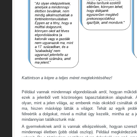
Kattintson a képre a teljes méret megtekintéséhez!
Például vannak mindennapi elgondolásaik arról, hogyan működik 
ezek a jelenből vett közönséges tapasztalatokon alapulnak.
olyan, mint a jelen világa, az emberek más okokból csináltak 
ma, hiszen másképp látták a világot. Tehát az egyik pro
félreértik a dolgokat, mivel a múltat úgy kezelik, mintha az a 
mindannyian találkoztunk már.
A gyermekeknek arról is vannak elképzeléseik, hogyan szerez
mindennapi életben (jobb oldali oszlop). Például megkérdezünk