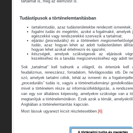
tartalmat is, meg az elemzést is.
Tudástípusok a történelemtanításban
tartalomtudás
, azaz tudásterületekbe rendezett ismeretek;
fogalmi tudás és megértés
, azoké a fogalmaké, amelyek j
egészekké vagy rendszerekké szervezik a tartalmat;
eljárási (procedurális) és
a történelem megismerhetőség
tudás
, azaz hogyan lehet az adott tudásterületen állítá
hogyan lehet azokat értelmezni és igazolni;
készségek
, amelyek szükségesek az eljárások végre
kezeléséhez és a tanulás megszervezéséhez egy adott ter
Sok „tartalmat” kell tudnunk a világról, és értenünk kell
feudalizmus, reneszánsz, forradalom, felvilágosodás stb. De n
szó, amelyek tartalmi célok, tehát az ismeret- és a fogalomjell
„procedurális” tudás is, vagyis a történettudományi gondolkodá
mivel a történelem része az információfeldolgozás, a rendszer
van egy sor általános képesség, amelyekre szüksége van a tö
megtanítjuk a történelemórákon. Ezek azok a témák, amelyekről
Angliában a történelemtanítás kapcsán.
Most lássuk ugyanezt kicsit részletesebben.
[6]