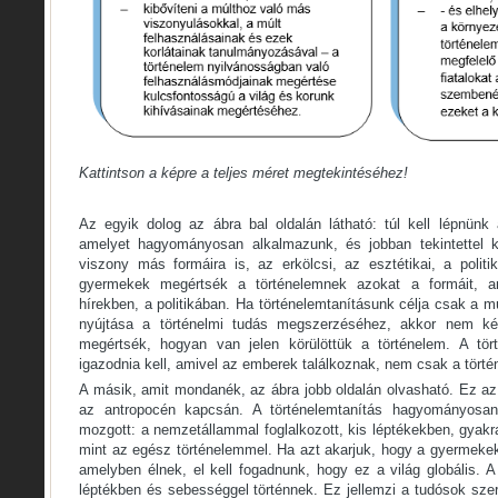
Kattintson a képre a teljes méret megtekintéséhez!
Az egyik dolog az ábra bal oldalán látható: túl kell lépnün
amelyet hagyományosan alkalmazunk, és jobban tekintettel k
viszony más formáira is, az erkölcsi, az esztétikai, a politi
gyermekek megértsék a történelemnek azokat a formáit, a
hírekben, a politikában. Ha történelemtanításunk célja csak a 
nyújtása a történelmi tudás megszerzéséhez, akkor nem kés
megértsék, hogyan van jelen körülöttük a történelem. A tör
igazodnia kell, amivel az emberek találkoznak, nem csak a tört
A másik, amit mondanék, az ábra jobb oldalán olvasható. Ez az
az antropocén kapcsán. A történelemtanítás hagyományosan
mozgott: a nemzetállammal foglalkozott, kis léptékekben, gyakr
mint az egész történelemmel. Ha azt akarjuk, hogy a gyermekek 
amelyben élnek, el kell fogadnunk, hogy ez a világ globális. 
léptékben és sebességgel történnek. Ez jellemzi a tudósok szeri