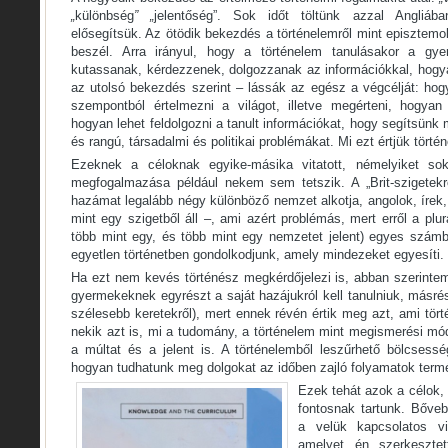
„
különbség
”
„
jelentőség”. Sok időt töltünk azzal Angliá
elősegítsük. Az ötödik bekezdés a történelemről mint episztemo
beszél. Arra irányul, hogy a történelem tanulásakor a gye
kutassanak, kérdezzenek, dolgozzanak az információkkal, hogy
az utolsó bekezdés szerint – lássák az egész a végcélját: hog
szempontból értelmezni a világot, illetve megérteni, hogya
hogyan lehet feldolgozni a tanult információkat, hogy segítsünk
és rangú, társadalmi és politikai problémákat. Mi ezt értjük törté
Ezeknek a céloknak egyike-másika vitatott, némelyiket sok
megfogalmazása például nekem sem tetszik. A „Brit-szigetek
hazámat legalább négy különböző nemzet alkotja, angolok, írek,
mint egy szigetből áll –, ami azért problémás, mert erről a plurá
több mint egy, és több mint egy nemzetet jelent) egyes számb
egyetlen történetben gondolkodjunk, amely mindezeket egyesíti.
Ha ezt nem kevés történész megkérdőjelezi is, abban szerinte
gyermekeknek egyrészt a saját hazájukról kell tanulniuk, másrés
szélesebb keretekről), mert ennek révén értik meg azt, ami tört
nekik azt is, mi a tudomány, a történelem mint megismerési mód
a múltat és a jelent is. A történelemből leszűrhető bölcsessé
hogyan tudhatunk meg dolgokat az időben zajló folyamatok termé
Ezek tehát azok a célok,
fontosnak tartunk. Bőve
a velük kapcsolatos v
amelyet én szerkeszte