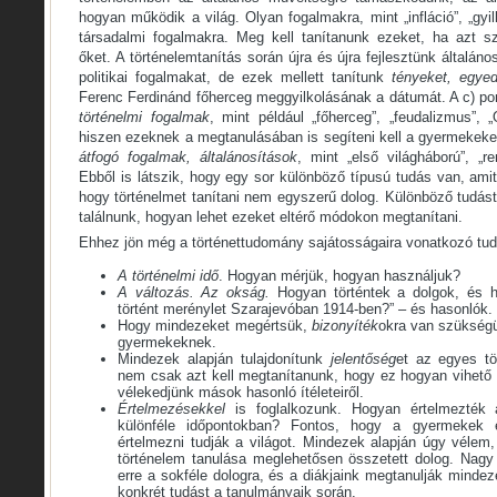
hogyan működik a világ. Olyan fogalmakra, mint „infláció”, „gy
társadalmi fogalmakra. Meg kell tanítanunk ezeket, ha azt sz
őket. A történelemtanítás során újra és újra fejlesztünk általán
politikai fogalmakat, de ezek mellett tanítunk
tényeket, egyed
Ferenc Ferdinánd főherceg meggyilkolásának a dátumát. A c) po
történelmi fogalmak
, mint például „főherceg”, „feudalizmus”, 
hiszen ezeknek a megtanulásában is segíteni kell a gyermekeke
átfogó fogalmak, általánosítások
, mint „első világháború”, „re
Ebből is látszik, hogy egy sor különböző típusú tudás van, ami
hogy történelmet tanítani nem egyszerű dolog. Különböző tudástí
találnunk, hogyan lehet ezeket eltérő módokon megtanítani.
Ehhez jön még a történettudomány sajátosságaira vonatkozó tud
A történelmi idő
. Hogyan mérjük, hogyan használjuk?
A változás. Az okság.
Hogyan történtek a dolgok, és h
történt merénylet Szarajevóban 1914-ben?” – és hasonlók.
Hogy mindezeket megértsük,
bizonyíték
okra van szükségün
gyermekeknek.
Mindezek alapján tulajdonítunk
jelentőség
et az egyes tö
nem csak azt kell megtanítanunk, hogy ez hogyan vihető
vélekedjünk mások hasonló ítéleteiről.
Értelmezésekkel
is foglalkozunk. Hogyan értelmezték 
különféle időpontokban? Fontos, hogy a gyermekek 
értelmezni tudják a világot. Mindezek alapján úgy vélem
történelem tanulása meglehetősen összetett dolog. Nagy 
erre a sokféle dologra, és a diákjaink megtanulják minde
konkrét tudást a tanulmányaik során.