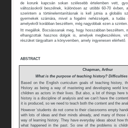
de korunk kapcsán sokan szélesebb értelemben vett, gyorsu
változásokról beszélnek, különösen az utóbbi 60-70 évben, 
szerintem a történelemtanításnak is kell jutnia a globális 
gyermekek számára, mivel a fogalmi nehézségek, a tudás el
amelyekről korábban beszéltem, még nagyobbak ezen a szinten.
Itt megállok. Bocsássanak meg, hogy hosszabban beszéltem, min
elhangzottak hasznos dolgok is, amelyek megbeszélésre, vi
részüket tárgyaltam a könyvemben, amely ingyenesen elérhető.
ABSTRACT
Chapman, Arthur
What is the purpose of teaching history? Difficultie
Based on the English curriculum goals of teaching history, t
History as being a way of mastering and developing world kn
children as actors in their lives. But also, a lot of things here
history is a discipline of analysis and we can’t have the conten
it is produced, so we need to teach both the content and the ana
However ‘students do not come to their classrooms empty hande
with lots of ideas and their minds already, and many of those id
way of learning history. They have everyday ideas about how t
what happened in the past. So one of the problems is childr