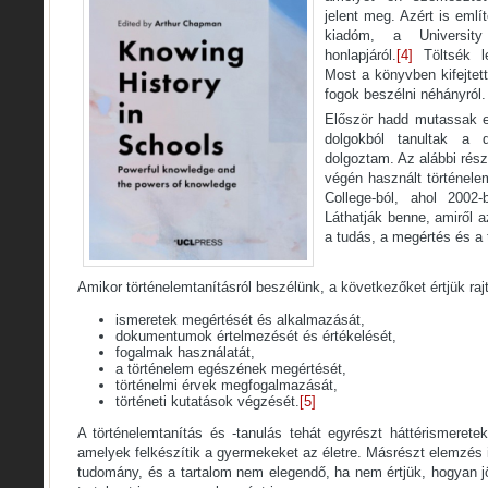
jelent meg. Azért is emlí
kiadóm, a Universit
honlapjáról.
[4]
Töltsék le
Most a könyvben kifejtet
fogok beszélni néhányról.
Először hadd mutassak e
dolgokból tanultak a d
dolgoztam. Az alábbi rész
végén használt történele
College-ból, ahol 2002-
Láthatják benne, amiről 
a tudás, a megértés és a
Amikor történelemtanításról beszélünk, a következőket értjük raj
ismeretek megértését és alkalmazását,
dokumentumok értelmezését és értékelését,
fogalmak használatát,
a történelem egészének megértését,
történelmi érvek megfogalmazását,
történeti kutatások végzését.
[5]
A történelemtanítás és -tanulás tehát egyrészt háttérismeret
amelyek felkészítik a gyermekeket az életre. Másrészt elemzés 
tudomány, és a tartalom nem elegendő, ha nem értjük, hogyan jön