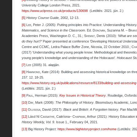
University College London Press, 2021.
https://www.uclpress.co.uk/products/130698
(Letöltés: 2021. jún. 2.)
[5]
History Course Guide,
2002, 12-13.
[6]
Lee,
Peter J
.
(2005): Putting principles into Practice: Understanding History
Matematics, and Science in the Classroom
. Ed.
Donovan
, Suzanna M. –
Bran
Academies Press, Washington D. C., 31.;
Shemilt
, Denis (2010):
‘
What are se
do they hurt?’
Paper presented at conference ‘Developing Historical Understand
Centre and CCMC, Ledra Palace Buffer Zone, Nicosia, 22 October 2010.;
Cha
(2017) ‘Understanding what young people know: Methodological and theoretica
young people’s knowledge and understanding of the Holocaust’.
Holocaust St
[7]
Lee
(2005) 31. alapján.
[8]
Hammond
, Kate (2014): Building and assessing historical knowledge on thr
157.
12. 18-25.
https://www.history.org.uk/publications/resource/8133/building-and-assessing
(Letöltés: 2021. jún. 2.)
[9]
Paul
, Herman (2015):
Key Issues in Historical Theory
. Routledge, Oxfords
[10]
Day
, Mark (2008):
The Philosophy of History
. Bloomsbury Academic, Lon
[11]
Olusoga
, David (2017):
Black and British:
A Forgotten history
. Pan MacMil
[12]
Lásd
Ní Cassaithe
, Caitríona–
Chapman
, Arthur (2021): History Education i
History Weekly, Vol. 9.
Issue 1., February 04, 2021.
[13]
Big History Project:
https://www.bighistoryproject.com/home
(Letöltés: 202