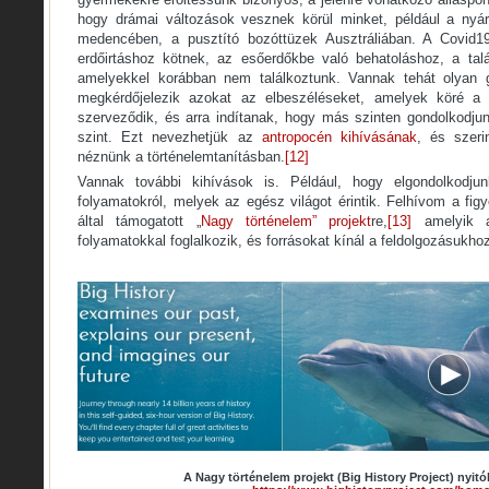
hogy drámai változások vesznek körül minket, például a nyár
medencében, a pusztító bozóttüzek Ausztráliában. A Covid1
erdőirtáshoz kötnek, az esőerdőkbe való behatoláshoz, a talá
amelyekkel korábban nem találkoztunk. Vannak tehát olyan g
megkérdőjelezik azokat az elbeszéléseket, amelyek köré a
szerveződik, és arra indítanak, hogy más szinten gondolkodjun
szint. Ezt nevezhetjük az
antropocén kihívásának
, és szeri
néznünk a történelemtanításban.
[12]
Vannak további kihívások is. Például, hogy elgondolkodju
folyamatokról, melyek az egész világot érintik. Felhívom a fi
által támogatott „
Nagy történelem” projekt
re,
[13]
amelyik a
folyamatokkal foglalkozik, és forrásokat kínál a feldolgozásukho
A Nagy történelem projekt (Big History Project) nyitó