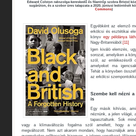
Edward Colston rabszolga-kereskedő és filantróp szobra Bristol köz
sugárúton, és a szobor üres talapzata a 2020. júniusi ledöntését k
Commons
)
Egyébként az elemző me
erkölcsi és esztétikai el
könyv
egy példánya láth
Nagy-Britanniából.
[11]
Igen kiváló elemzés, u
sorozat, amelyiken a köny
szól, az emlékezésről o
amelyeket ma igencsak
Tehát a könyvben összef
az erkölcsi szempontokka
Szembe kell nézni a 
is
Egy másik kihívás, ami
néznünk, a jelen világé,
tapasztaltunk. Sok min
vagy a klímaváltozás fogalma szól amellett, hogy a v
megváltozott. Nem azt akarom mondani, hogy használjuk arra a
gyermekekre erőltessünk bizonyos, a jelenre vonatkozó álláspo