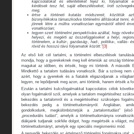
kapcsolatokat és ellentéteket fejez ki, folyamatok e
kérdések tesz fel, saját elbeszéléseket, írott szövege
meg;
értse a történeti kutatás módszereit, közöttük az
bizonyítékokra támaszkodva történelmi állításokat tenni, é
jönnek létre a múltra vonatkozóan egymástól eltérő érv
vonatkozóan;
tegyen szert történelmi perspektívára azáltal, hogy növekv
helyezi, és megérti az összefüggéseket a helyi, region
történelem, a kultúr-, gazdaság-, had-, politika-, vallás- é
rövid és hosszú távú folyamatok között
.”
[3]
Az első két cél tartalmi, a történelmi elbeszélések tanulás
mondja, hogy a gyerekeknek meg kell érteniük az ország történel
magukat az időben, és értsék, hogy mi történik. A második Eu
Mindkettő a tartalom tudására vonatkozik. Bár a szöveg nem 
azért, hogy a gyerekek és a fiatalok eligazodjanak a világb
legyen, ne lepődjenek meg azon, ami történik, hanem értsék a f
Ezután a tartalmi kulcsfogalmakkal kapcsolatos célok követk
olyan fogalmakról szól, amelyek a tartalom megértéséhez szüks
bekezdés a tartalomról és a megértéséhez szükséges fogalma
bekezdés pedig a történettudományról. Angliában, amiko
gondolkodunk, megkülönböztetjük a „tartalomtudást” (e
„procedurális tudást”, amelyik a történettudományra vonatkozi
diákjaink tudjanak sokféle dolgot, hogy megértsék a világot, m
történettudományt, amelyik egy speciális megismerési mód.
A negyedik bekezdés az értelmező történelmi fogalmakra utal:
„