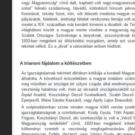
vagy Magyarország
” című dalt, kapható volt nagy-magyarorszá
soha
!” feliratú szódásüveg, falvédő, különböző hímzett jel
Koronával. Iskolai füzet, irón, sőt létezett irredenta magyar s
pályázatok, feleletek, érettségi tételek rendszeres témája volt
viselet a XIX. században már kezdett kimenni a divatból, de T
világháború között a magyar mente viselete a magyarság egyi
Szabók Országos Szövetsége a lányoknak, asszonyoknak külö
1933-ban megjelent az öltözködési mozgalom, amely ezt szor
tekintet nélkül. Ez a „divat” a városokban erősen hódított.
A trianoni fájdalom a költészetben
Az igazságtalannak tekintett diktátum kritikája a korabeli Magyaro
áthatotta. A következő évtizedekben a magyar irodalom számos
meg művében az országot ért súlyos csapás által eredményeze
veszteség hatalmas volt, mert az elcsatolt országrészekből sz
Árpád Aradról, Kosztolányi Dezső Szabadkáról, Szabó Dezső
Eperjesről, Márai Sándor Kassáról, vagy Áprily Lajos Brassóból.
A szépirodalomban szinte minden magyar költő versbe szedte
igazságtalanságnak a szimbólumait. Krúdy Gyula, Tóth Árpád,
Frigyes, Kosztolányi Dezső, aki szerkesztője is volt a „Vérző
Magyarország területéért” című, 1920-ban megjelenő kötetn
költeményt szentelt a veszteség megfogalmazására (Ál
Magyarország, Erdély, Hazám!), vagy Juhász Gyula, aki maga i