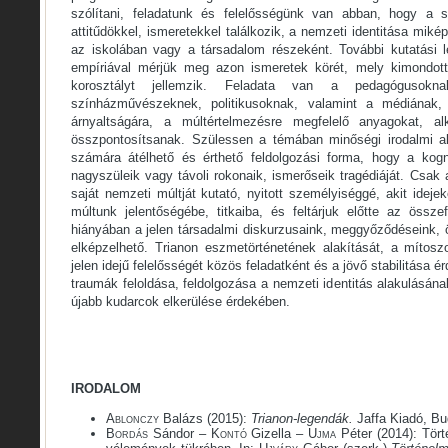
szólítani, feladatunk és felelősségünk van abban, hogy a sz
attitűdökkel, ismeretekkel találkozik, a nemzeti identitása mik
az iskolában vagy a társadalom részeként. További kutatási l
empíriával mérjük meg azon ismeretek körét, mely kimondot
korosztályt jellemzik. Feladata van a pedagógusoknak
színházművészeknek, politikusoknak, valamint a médiának, 
árnyaltságára, a múltértelmezésre megfelelő anyagokat, al
összpontosítsanak. Szülessen a témában minőségi irodalmi alk
számára átélhető és érthető feldolgozási forma, hogy a kogn
nagyszüleik vagy távoli rokonaik, ismerőseik tragédiáját. Csak 
saját nemzeti múltját kutató, nyitott személyiséggé, akit ideje
múltunk jelentőségébe, titkaiba, és feltárjuk előtte az össz
hiányában a jelen társadalmi diskurzusaink, meggyőződéseink, 
elképzelhető. Trianon eszmetörténetének alakítását, a mítos
jelen idejű felelősségét közös feladatként és a jövő stabilitása 
traumák feloldása, feldolgozása a nemzeti identitás alakulásána
újabb kudarcok elkerülése érdekében.
IRODALOM
Ablonczy
Balázs (2015):
Trianon-legendák.
Jaffa Kiadó, Bu
Bordás
Sándor –
Kontó
Gizella –
Ujma
Péter (2014): Tört