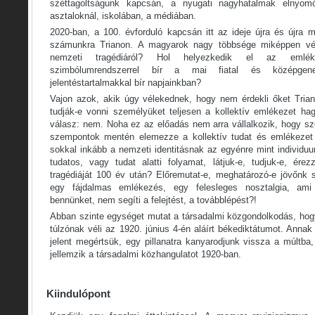
széttagoltságunk kapcsán, a nyugati nagyhatalmak elnyomó
asztaloknál, iskolában, a médiában.
2020-ban, a 100. évforduló kapcsán itt az ideje újra és újra m
számunkra Trianon. A magyarok nagy többsége miképpen véle
nemzeti tragédiáról? Hol helyezkedik el az emlékez
szimbólumrendszerrel bír a mai fiatal és középgene
jelentéstartalmakkal bír napjainkban?
Vajon azok, akik úgy vélekednek, hogy nem érdekli őket Triano
tudják-e vonni személyüket teljesen a kollektív emlékezet hag
válasz: nem. Noha ez az előadás nem arra vállalkozik, hogy szo
szempontok mentén elemezze a kollektív tudat és emlékezet 
sokkal inkább a nemzeti identitásnak az egyénre mint individu
tudatos, vagy tudat alatti folyamat, látjuk-e, tudjuk-e, ére
tragédiáját 100 év után? Előremutat-e, meghatározó-e jövőnk
egy fájdalmas emlékezés, egy felesleges nosztalgia, ami
bennünket, nem segíti a felejtést, a továbblépést?!
Abban szinte egységet mutat a társadalmi közgondolkodás, hog
túlzónak véli az 1920. június 4-én aláírt békediktátumot. Ann
jelent megértsük, egy pillanatra kanyarodjunk vissza a múltba
jellemzik a társadalmi közhangulatot 1920-ban.
Kiindulópont