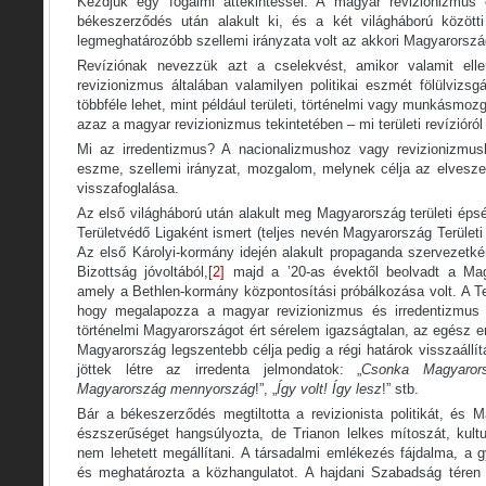
Kezdjük egy fogalmi áttekintéssel. A magyar revizionizmus é
békeszerződés után alakult ki, és a két világháború közötti
legmeghatározóbb szellemi irányzata volt az akkori Magyarorsz
Revíziónak nevezzük azt a cselekvést, amikor valamit ellen
revizionizmus általában valamilyen politikai eszmét fölülvizsgá
többféle lehet, mint például területi, történelmi vagy munkásmo
azaz a magyar revizionizmus tekintetében – mi területi revízióró
Mi az irredentizmus? A nacionalizmushoz vagy revizionizmus
eszme, szellemi irányzat, mozgalom, melynek célja az elveszet
visszafoglalása.
Az első világháború után alakult meg Magyarország területi éps
Területvédő Ligaként ismert (teljes nevén Magyarország Terület
Az első Károlyi-kormány idején alakult propaganda szervezet
Bizottság jóvoltából,
[2]
majd a ’20-as évektől beolvadt a Ma
amely a Bethlen-kormány központosítási próbálkozása volt. A Ter
hogy megalapozza a magyar revizionizmus és irredentizmus 
történelmi Magyarországot ért sérelem igazságtalan, az egész e
Magyarország legszentebb célja pedig a régi határok visszaállít
jöttek létre az irredenta jelmondatok: „
Csonka Magyaror
Magyarország mennyország
!”, „
Így volt! Így lesz
!” stb.
Bár a békeszerződés megtiltotta a revizionista politikát, és M
észszerűséget hangsúlyozta, de Trianon lelkes mítoszát, kultu
nem lehetett megállítani. A társadalmi emlékezés fájdalma, a gy
és meghatározta a közhangulatot. A hajdani Szabadság téren 