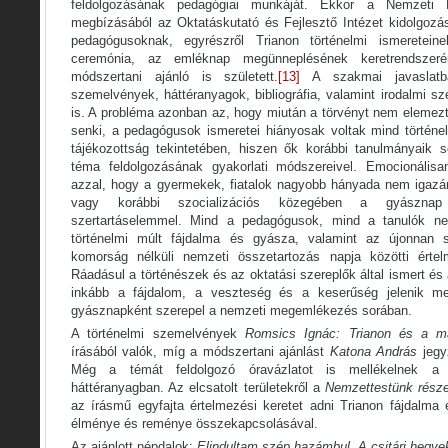
feldolgozásának pedagógiai munkáját. Ekkor a Nemzeti E
megbízásából az Oktatáskutató és Fejlesztő Intézet kidolgozás
pedagógusoknak, egyrészről Trianon történelmi ismeretein
ceremónia, az emléknap megünneplésének keretrendszerér
módszertani ajánló is született.
[13]
A szakmai javaslatba
szemelvények, háttéranyagok, bibliográfia, valamint irodalmi s
is. A probléma azonban az, hogy miután a törvényt nem elemezt
senki, a pedagógusok ismeretei hiányosak voltak mind történel
tájékozottság tekintetében, hiszen ők korábbi tanulmányaik 
téma feldolgozásának gyakorlati módszereivel. Emocionálisa
azzal, hogy a gyermekek, fiatalok nagyobb hányada nem igazán 
vagy korábbi szocializációs közegében a gyásznap e
szertartáselemmel. Mind a pedagógusok, mind a tanulók neh
történelmi múlt fájdalma és gyásza, valamint az újonnan s
komorság nélküli nemzeti összetartozás napja közötti értel
Ráadásul a történészek és az oktatási szereplők által ismert és
inkább a fájdalom, a veszteség és a keserűség jelenik 
gyásznapként szerepel a nemzeti megemlékezés sorában.
A történelmi szemelvények
Romsics Ignác:
Trianon és a ma
írásából valók, míg a módszertani ajánlást
Katona András
jegy
Még a témát feldolgozó óravázlatot is mellékelnek 
háttéranyagban. Az elcsatolt területekről a
Nemzettestünk része
az írásmű egyfajta értelmezési keretet adni Trianon fájdalma
élménye és reménye összekapcsolásával.
Az ajánlott népdalok:
Elindultam szép hazámbul
,
A csitári hegyek