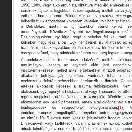
1956, 1989, vagy a kommunista diktatúra még élő emlékek és s
sérelmek fájnak a legjobban. A széttagoltság mellett az anyag
volt ezen korszak során. Például Mór, amely a század elején gaz
békediktátum elfogadását követően képtelen volt bort szállítani
a Délvidékre, miután az új határokon vámot kellett fiz
eredményezett. Következményként az öngyilkosságok száma
Pszichológusként úgy látja, hogy a sebeket fel kell tárni, 
különben nagy lesz a baj. Egy nemzetnek is, akárcsak az egy
traumákat, a tankönyvekben például ezekre a történelmi korokr
összpontosítani, hogy mindenki számára segítség legyen a meg
Az emlékezetpolitika fontos része a közösség múltról szóló tud
tanulmányok, hanem az egyének előtt járó generációk
visszaemlékezései mellett más, érzelmekkel átitatott adaptáci
alkotások befolyásolják leginkább. Fontosak tehát a me
nyelvezetük folytán nehezebben értelmezik a fiatalok. Csupá
értékes alkotások képesek a trauma feldolgozására. Ne
elolvasunk egy regényt a holokausztról vagy Trianonról, és ettő
regény megjeleníti, átélhetővé teszi a szereplők különféle szem
elkezdődhet egy belső párbeszéd, amely által oldódhatnak a tr
beidegződések és sztereotípiák feldolgozásában.
[17]
Val
irodalomtörténész e megállapításai fényében fontos megjegyezn
az elmúlt 10-15 évben nem készült jelentősebb irodalmi alko
Emlékművek vagy kiállítások, valamint az emléknaphoz köthető
adnak lehetőséget a nemzeti tragédiánk közelebbi megismerésér