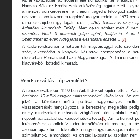
Az anyaországban az irodalmi élet korlátokkal teli világában
I
Hamvas Béla, az Erdélyi Helikon közösség tagjai mellett – gyak
a nemzet sorskérdéseire, a trianoni tragédia feldolgozhatatla
nevezte a több központra tagolódó magyar irodalmat. 1977-ben
című esszéjében így fogalmazott:
„…Ady bénulásos szája újr
érthetően kimondani: Erdély. Mert olyan sötétet még ő sem 
szemével látott. S nemcsak „népe egén”; földjén is. A mi te
Szemünket az évek hideg járása éleslátásra edzette…”
[7]
A Kádár-rendszerben a határon túli magyarsággal való szolidar
szólt, elkezdődött a könyvek, kéziratok csempészése a határ
elsősorban Romániából haza Magyarországra. A Trianon-káno
kiadványból, kötetből kimaradt.
Rendszerváltás – új szemlélet?
A rendszerváltáskor, 1990-ben Antall József kijelentette a Par
érzésben 15 millió magyar miniszterelnöke
” kíván lenni. Az an
jelző a követésre méltó politikai hagyományok mellet
visszaszerzését hangsúlyozza, a keresztény megjelölés pedig 
amely mindezeket a második világháború után kialakult euró
néppárti pártcsaládhoz kapcsolhatóvá teszi.
[8]
Ám a konkrét pol
intézkedések a kollektív tudat formálására elmaradtak, a tá
azonban újra kitört. Előkerültek a nagy-magyarországos matricá
szimbólumok, jelmondatok. Az ország lakosainak azonban nem 