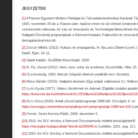
JEGYZETEK
[1]
A Pannon Egyetem Modern Filológiai és Társadalomtudományi Karának Tár
1920. november 20-án a
Trianon után: határon innen és túl
címmel rendezett k
szerkesztett változata. Az írás az Innovációs és Technológiai Minisztérium K
Hallgatói Ösztöndíj programjának a Nemzeti Kutatási, Fejlesztési és Innováci
támogatásával készült.
[2]
Zeidler
Miklós (2012): Kultusz és propaganda. In:
Ballabás
Dániel (szerk.)
Kiadó, Eger, 10–11.
[3]
Újabb kiadás: Szülőföld Könyvkiadó, 2020.
[4]
N. Pál
József (2012): Nem, nem, soha. Az irredenta József Attila.
Hitel, 25.
[5]
Új szövetség, 1920. február (Végvári álnéven publikált vers részlete).
[6]
Márai
Sándor (2015):
Hallgatni akartam
(Egy polgár vallomásai 3.)
. Heliko
[7]
Illyés
Gyula (1977):
Válasz Herdernek és Adynak
(Digitális irodalmi akadé
https://konyvtar.dia.hu/html/muvek/ILLYES/illyes02180a/illyes02191/illyes0219
[8]
Entz
Géza (2020): Antall József pártprogramja 1989-ből.
Országút, 6. sz
.
https://orszagut.com/ertekezes/antall-jozsef-partprogramja-1989-bol-418
(Letö
[9]
Forrás: Szent Korona Rádió, 2008. december 5.
[10]
2010. évi XLV. törvény a Nemzeti Összetartozás melletti tanúságtételről.
https://net.jogtar.hu/jogszabaly?docid=a1000045.tv
(Letöltés: 2021. aug. 12.)
[11]
2010. évi XLV. törvény a Nemzeti Összetartozás melletti tanúságtételről 