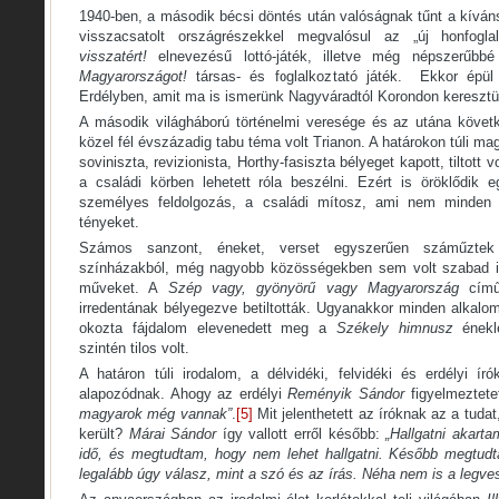
1940-ben, a második bécsi döntés után valóságnak tűnt a kíván
visszacsatolt országrészekkel megvalósul az „új honfogl
visszatért!
elnevezésű lottó-játék, illetve még népszerűbb
Magyarországot!
társas- és foglalkoztató játék. Ekkor épül k
Erdélyben, amit ma is ismerünk Nagyváradtól Korondon keresztü
A második világháború történelmi veresége és az utána követ
közel fél évszázadig tabu téma volt Trianon. A határokon túli ma
soviniszta, revizionista, Horthy-fasiszta bélyeget kapott, tiltott
a családi körben lehetett róla beszélni. Ezért is öröklődik
személyes feldolgozás, a családi mítosz, ami nem minden e
tényeket.
Számos sanzont, éneket, verset egyszerűen száműztek
színházakból, még nagyobb közösségekben sem volt szabad id
műveket. A
Szép vagy, gyönyörű vagy Magyarország
című 
irredentának bélyegezve betiltották. Ugyanakkor minden alkalo
okozta fájdalom elevenedett meg a
Székely himnusz
éneklé
szintén tilos volt.
A határon túli irodalom, a délvidéki, felvidéki és erdélyi ír
alapozódnak. Ahogy az erdélyi
Reményik Sándor
figyelmeztetet
magyarok még vannak”
.
[5]
Mit jelenthetett az íróknak az a tudat
került?
Márai Sándor
így vallott erről később:
„Hallgatni akart
idő, és megtudtam, hogy nem lehet hallgatni. Később megtudt
legalább úgy válasz, mint a szó és az írás. Néha nem is a legve