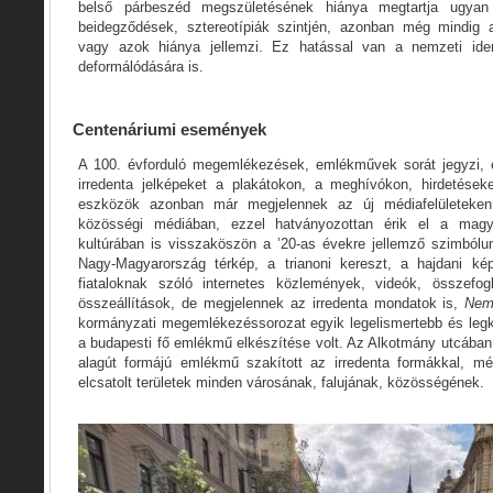
belső párbeszéd megszületésének hiánya megtartja ugya
beidegződések, sztereotípiák szintjén, azonban még mindig a
vagy azok hiánya jellemzi. Ez hatással van a nemzeti iden
deformálódására is.
Centenáriumi események
A 100. évforduló megemlékezések, emlékművek sorát jegyzi, e
irredenta jelképeket a plakátokon, a meghívókon, hirdetés
eszközök azonban már megjelennek az új médiafelületeken
közösségi médiában, ezzel hatványozottan érik el a magy
kultúrában is visszaköszön a ’20-as évekre jellemző szimból
Nagy-Magyarország térkép, a trianoni kereszt, a hajdani kép
fiataloknak szóló internetes közlemények, videók, összefogl
összeállítások, de megjelennek az irredenta mondatok is,
Nem
kormányzati megemlékezéssorozat egyik legelismertebb és leg
a budapesti fő emlékmű elkészítése volt. Az Alkotmány utcában
alagút formájú emlékmű szakított az irredenta formákkal, még
elcsatolt területek minden városának, falujának, közösségének.