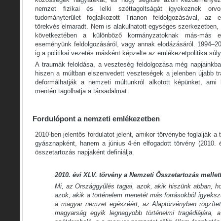
nemzet fizikai és lelki széttagoltságát igyekeznek orv
tudományterület foglalkozott Trianon feldolgozásával, az e
törekvés elmaradt. Nem is alakulhatott egységes szerkezetben, h
következtében a különböző kormányzatoknak más-más elk
eseményünk feldolgozásáról, vagy annak elodázásáról. 1994–2
ig a politikai vezetés másként képzelte az emlékezetpolitika súl
A traumák feloldása, a veszteség feldolgozása még napjainkba
hiszen a múltban elszenvedett veszteségek a jelenben újabb t
deformálhatják a nemzeti múltunkról alkotott képünket, ami
mentén tagolhatja a társadalmat.
Fordulópont a nemzeti emlékezetben
2010-ben jelentős fordulatot jelent, amikor törvénybe foglalják 
gyásznapként, hanem a június 4-én elfogadott törvény (2010. 
összetartozás napjaként definiálja.
2010. évi XLV. törvény a Nemzeti Összetartozás mellett
Mi, az Országgyűlés tagjai, azok, akik hiszünk abban, ho
azok, akik a történelem menetét más forrásokból igyeksz
a magyar nemzet egészéért, az Alaptörvényben rögzítet
magyarság egyik legnagyobb történelmi tragédiájára, a