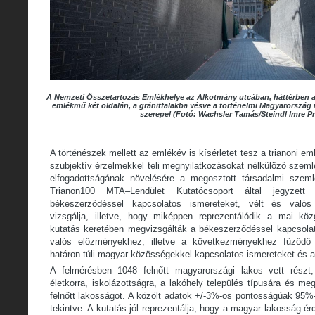
A Nemzeti Összetartozás Emlékhelye az Alkotmány utcában, háttérben a 
emlékmű két oldalán, a gránitfalakba vésve a történelmi Magyarország
szerepel (Fotó: Wachsler Tamás/Steindl Imre P
A történészek mellett az emlékév is kísérletet tesz a trianoni em
szubjektív érzelmekkel teli megnyilatkozásokat nélkülöző szemlé
elfogadottságának növelésére a megosztott társadalmi szemlé
Trianon100 MTA–Lendület Kutatócsoport által jegyzett 
békeszerződéssel kapcsolatos ismereteket, vélt és valós 
vizsgálja, illetve, hogy miképpen reprezentálódik a mai kö
kutatás keretében megvizsgálták a békeszerződéssel kapcsolat
valós előzményekhez, illetve a következményekhez fűződő 
határon túli magyar közösségekkel kapcsolatos ismereteket és at
A felmérésben 1048 felnőtt magyarországi lakos vett részt
életkorra, iskolázottságra, a lakóhely település típusára és meg
felnőtt lakosságot. A közölt adatok +/-3%-os pontosságúak 95%-
tekintve. A kutatás jól reprezentálja, hogy a magyar lakosság érd