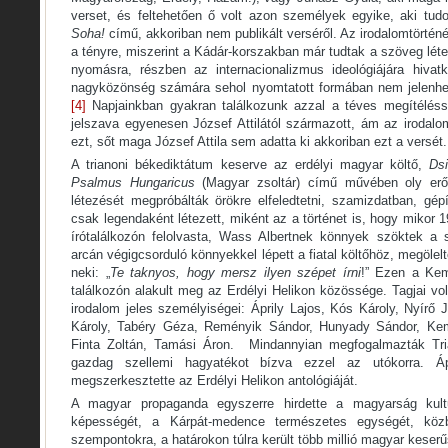
verset, és feltehetően ő volt azon személyek egyike, aki tud
Soha!
című, akkoriban nem publikált verséről. Az irodalomtörténé
a tényre, miszerint a Kádár-korszakban már tudtak a szöveg lét
nyomásra, részben az internacionalizmus ideológiájára hiva
nagyközönség számára sehol nyomtatott formában nem jelenhet
[4]
Napjainkban gyakran találkozunk azzal a téves megítélésse
jelszava egyenesen József Attilától származott, ám az irodalom
ezt, sőt maga József Attila sem adatta ki akkoriban ezt a versét.
A trianoni békediktátum keserve az erdélyi magyar költő,
Ds
Psalmus Hungaricus
(Magyar zsoltár) című művében oly er
létezését megpróbálták örökre elfeledtetni, szamizdatban, gépí
csak legendaként létezett, miként az a történet is, hogy mikor
írótalálkozón felolvasta, Wass Albertnek könnyek szöktek a
arcán végigcsorduló könnyekkel lépett a fiatal költőhöz, megöle
neki: „
Te taknyos, hogy mersz ilyen szépet írni
!” Ezen a Kem
találkozón alakult meg az Erdélyi Helikon közössége. Tagjai vol
irodalom jeles személyiségei: Áprily Lajos, Kós Károly, Nyírő 
Károly, Tabéry Géza, Reményik Sándor, Hunyady Sándor, Kem
Finta Zoltán, Tamási Áron. Mindannyian megfogalmazták Tri
gazdag szellemi hagyatékot bízva ezzel az utókorra. Áp
megszerkesztette az Erdélyi Helikon antológiáját.
A magyar propaganda egyszerre hirdette a magyarság kultur
képességét, a Kárpát-medence természetes egységét, közb
szempontokra, a határokon túlra került több millió magyar keser