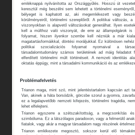
emléknappá nyilvánította az Országgyűlés. Hosszú út vezetet
keresztül még beszélni sem lehetett a történelmi eseményről, 
bélyeget is kaphatott az, aki megemlékezett vagy beszél
körülményeiről, történelmi szereplőiről. A politikai változás,
viszonyokban is alapvető változásokat generálhat. Ilyen esetek
kell a múlthoz való viszonyát, de erre az állampolgárok is
folyamat, hiszen ilyenkor szembe kell nézniük a már kialaku
magatartásformáikkal, döntési moráljukkal. Ez különösen nehéz 
politikai szocializációs folyamat nyomaival a társ
társadalomtudomány számos területének ad máig feladatot fel
elferdített történelmi múlt történéseit. A nemzeti identitás 
oktatás éppúgy, mint a társadalmi kommunikáció és az emlékezet
Problémafelvetés
Trianon maga, mint szó, mint jelentéstartalom kapcsán azt t
Van, akinek a háta borsódzik, görcsbe szorul a gyomra, zavarb
ez a legalapvetőbb nemzeti kifejezés, történelmi tragédia, n
lehet elfelejteni.
Trianon egyszerre a szétszakítottság, a megcsonkítás é
szimbóluma. Ez a látszólagos paradoxon, vagy a felmerülő anakro
fiatalok, vagy akár a magyar társadalom nagy részének értelme
Trianon emlékezete megosztó, sokszor kerül elő témaként