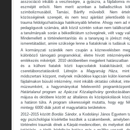
asszociáció inkább a veszteségre, a gyászra, a fájdalomra m
eszméjét erősíti. Nem merít azonban a balladisztikus köl
szimbolizmusából, Tamási, Bánffy műveiből. Nem értel
közösségének szerepét, és nem tesz ajánlást jelentősebb írá
trauma feldolgozhatósága hatékonyabb lehetne. Ahogy nem ad 
pedagógusok számára, akik közül szintén sokan nem találkoztak
a tanulmányaik során a békediktátum szövegének, vélt vagy való
Mindemellett a történelemtanítás és a tananyag is jórészt mé
ismeretátadást, amire szüksége lenne a fiataloknak is tudásuk s
A kormányzati szándék nem csupán a köznevelésben megj
különböző támogató programokkal, életre hívott intézményekk
emlékezés mikéntjét. 2010 októberében megjelent határozatban
és a külhoni fiatalok közti kapcsolatok kialakításáról, isk
cseretáboroztatásokról. Létrejön a
Magyarság Háza
, mint
módszertani központ, melynek működése kapcsán külön kiemelésr
fájdalmakon búsuló intézmény, mint inkább oktatási célokat, int
múzeumként, a hagyományokat felelevenítő programközpont
Határtalanul
program az
Apáczai Közalapítvány
gondozásában,
májusa és októbere között az általános és középiskolások közü
a határon túlra. A program sikerességét mutatta, hogy egy fél
mintegy 6000 diák jutott el magyarlakta területekre.
2012–2015 között
Bordás Sándor
, a Kodolányi János Egyetem ta
egy pszichológiai kísérletbe kezdtek a szakemberek, amelyben 
történelmi traumák élnek a Kárpát-medencében, és melyeket dol
tatárjárás, a török hódoltság hatása már a múltba veszett, 