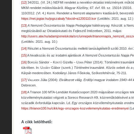
[12]
34/2011. (VI. 24.) NEFMI rendelet a nevelési-oktatási intézmények működé
MKM rendelet módosításáról.
Magyar Közlöny, 67. évf
. 69. sz. 15014-15016.
110/2012. (VI. 4.) Korm. Rendelet a Nemzeti alaptanterv kiadásáról, bevezeté
https://net.jogtar.hu/jogszabaly?docid=a1200110.kor
(Letöltés: 2021. aug. 12.)
[13]
A Nemzeti Összetartozás Napja Pedagógiai háttéranyag
. Készült: a Nem
megbízásából az Oktatáskutató és Fejlesztő Intézetben, 2011. május:
http://users.atw.hu/adamjzeneiskola/src/unnepek/trianonnap/a_nemzeti_ossz
(Letöltés: 2021. aug. 10.)
[14]
Részlet a Nemzeti Összetartozás melletti tanúságtételről szóló 2010. évi X
[15]
A hivatkozás és az irodalmi ajánlások
A Nemzeti Összetartozás Napja Pe
[16]
Bordás
Sándor –
Kontó
Gizella –
Ujma
Péter (2014): Történelmi traumái
tükrében
.
In:
Ujváry
Gábor (szerk.)
Történelmi traumáink. Közös sebek és a g
Kárpát-medencében
. Kodolányi János Főiskola, Székesfehérvár, 75-211.
[17]
Vallasek
Júlia (2004):
Elváltozott világ. Erdélyi magyar irodalom 1940–44 
Debrecen.
[18]
A Trianon 100 MTA-Lendület Kutatócsoport 2020 májusában országos tel
közvéleménykutatást végzett a Soreco Research Kft. közreműködésével a tr
századik évfordulója kapcsán. Ld.
Egy országos közvéleménykutatás eredm
https://trianon100.hu/cikk/egy-orszagos-kozvelemenykutatas-eredmenyei
(Le
A cikk letölthető: