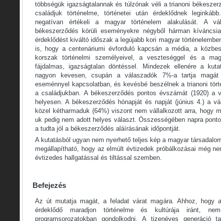
többségük igazságtalannak és túlzónak véli a trianoni békeszerz
családjuk történelme, történetei után érdeklődnek leginkáb
negatívan értékeli a magyar történelem alakulását. A vá
békeszerződés körüli eseményekre négyből hárman kíváncsia
érdeklődést kiváltó időszak a legújabb kori magyar történelembe
is, hogy a centenáriumi évforduló kapcsán a média, a közbes
korszak történelmi személyeivel, a veszteséggel és a ma
fájdalmas, igazságtalan döntéssel. Mindezek ellenére a kuta
nagyon kevesen, csupán a válaszadók 7%-a tartja magát t
eseménnyel kapcsolatban, és kevésbé beszélnek a trianoni tört
a családjukban. A békeszerződés pontos évszámát (1920) a v
helyesen. A békeszerződés hónapját és napját (június 4.) a v
közel kétharmaduk (64%) viszont nem vállalkozott arra, hogy me
uk pedig nem adott helyes választ. Összességében napra pon
a tudta jól a békeszerződés aláírásának időpontját.
A kutatásból ugyan nem nyerhető teljes kép a magyar társadalo
megállapítható, hogy az elmúlt évtizedek próbálkozásai még ne
évtizedes hallgatással és tiltással szemben.
Befejezés
Az út mutatja magát, a feladat várat magára. Ahhoz, hogy 
érdeklődő maradjon történelme és kultúrája iránt, nem
programsorozatokban gondolkodni. A tizenéves generáció ta