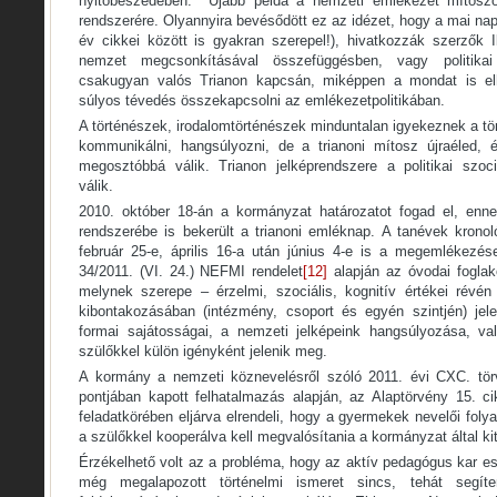
nyitóbeszédében. Újabb példa a nemzeti emlékezet mítoszok
rendszerére. Olyannyira bevésődött ez az idézet, hogy a mai nap
év cikkei között is gyakran szerepel!), hivatkozzák szerzők I
nemzet megcsonkításával összefüggésben, vagy politikai
csakugyan valós Trianon kapcsán, miképpen a mondat is elh
súlyos tévedés összekapcsolni az emlékezetpolitikában.
A történészek, irodalomtörténészek minduntalan igyekeznek a tör
kommunikálni, hangsúlyozni, de a trianoni mítosz újraéled, 
megosztóbbá válik. Trianon jelképrendszere a politikai szoc
válik.
2010. október 18-án a kormányzat határozatot fogad el, enn
rendszerébe is bekerült a trianoni emléknap. A tanévek kronol
február 25-e, április 16-a után június 4-e is a megemlékezése
34/2011. (VI. 24.) NEFMI rendelet
[12]
alapján az óvodai foglak
melynek szerepe – érzelmi, szociális, kognitív értékei révé
kibontakozásában (intézmény, csoport és egyén szintjén) jel
formai sajátosságai, a nemzeti jelképeink hangsúlyozása, v
szülőkkel külön igényként jelenik meg.
A kormány a nemzeti köznevelésről szóló 2011. évi CXC. tö
pontjában kapott felhatalmazás alapján, az Alaptörvény 15. ci
feladatkörében eljárva elrendeli, hogy a gyermekek nevelői fo
a szülőkkel kooperálva kell megvalósítania a kormányzat által kit
Érzékelhető volt az a probléma, hogy az aktív pedagógus kar e
még megalapozott történelmi ismeret sincs, tehát segít