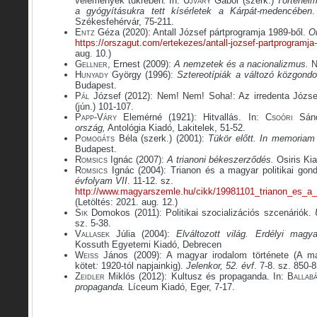
vélemények tükrében
.
In:
Ujváry
Gábor (szerk.)
Történelm
a gyógyításukra tett kísérletek a Kárpát-medencében
.
Székesfehérvár, 75-211.
Entz
Géza (2020): Antall József pártprogramja 1989-ből.
Or
https://orszagut.com/ertekezes/antall-jozsef-partprogramja
aug. 10.)
Gellner
, Ernest (2009):
A nemzetek és a nacionalizmus.
N
Hunyady
György (1996):
Sztereotípiák a változó közgond
Budapest.
Pál
József (2012): Nem! Nem! Soha!: Az irredenta József
(jún.) 101-107.
Papp-Váry
Elemérné (1921): Hitvallás. In:
Csoóri
Sánd
ország,
Antológia Kiadó, Lakitelek, 51-52.
Pomogáts
Béla (szerk.) (2001):
Tükör előtt. In memoriam
Budapest.
Romsics
Ignác (2007):
A trianoni békeszerződés.
Osiris Ki
Romsics
Ignác (2004): Trianon és a magyar politikai gon
évfolyam VII
. 11-12. sz.
http://www.magyarszemle.hu/cikk/19981101_trianon_es_a_
(Letöltés: 2021. aug. 12.)
Sik
Domokos (2011): Politikai szocializációs szcenáriók.
sz. 5-38.
Vallasek
Júlia (2004):
Elváltozott világ. Erdélyi magy
Kossuth Egyetemi Kiadó, Debrecen
Weiss
János (2009): A magyar irodalom története (A magy
kötet
:
1920-tól napjainkig).
Jelenkor, 52. évf
. 7-8. sz. 850-
Zeidler
Miklós (2012): Kultusz és propaganda. In:
Ballab
propaganda.
Líceum Kiadó, Eger, 7-17.