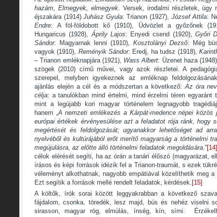
hazám
,
Elmegyek, elmegyek
. Versek, irodalmi részletek, úgy
éjszakára (1914)
Juhász Gyula
: Trianon (1927),
József Attila
: N
Endre
: A föl-földobott kő (1910), Üdvözlet a győzőnek (1
Hungaricus (1928),
Áprily Lajos
: Enyedi csend (1920),
Győri 
Sándor
: Magyarnak lenni (1910),
Kosztolányi Dezső
: Még bü
vagyok (1910),
Reményik Sándor
: Eredj, ha tudsz (1918),
Karint
– Trianon emléknapjára (1921),
Wass Albert
: Üzenet haza (1948
szögek (2010) című művei, vagy azok részletei. A pedagógia
szerepel, melyben igyekeznek az emléknap feldolgozásának
ajánlás elején a cél és a módszertan a következő:
Az óra nev
célja
: a tanulókban mind értelmi, mind érzelmi téren egyaránt 
mint a legújabb kori magyar történelem legnagyobb tragédiá
hanem „
A nemzeti emlékezés a Kárpát-medence népei közös jö
európai értékek érvényesülése azt a feladatot rója ránk, hogy 
megértését és feldolgozását; ugyanakkor lehetőséget ad ar
nyelvéből és kultúrájából erőt merítő magyarság a történelmi
megújulásra, az előtte álló történelmi feladatok megoldására
.”
[14
célok elérését segíti, ha az órán a tanári élőszó (magyarázat, el
írásos és képi források idézik fel a Trianon-traumát, s ezek tük
véleményt alkothatnak, nagyobb empátiával közelíthetik meg a 91
Ezt segítik a források mellé rendelt feladatok, kérdések.
[15]
A költők, írók sorai között leggyakrabban a következő szava
fájdalom, csonka, töredék, lesz majd, bús és nehéz viselni s
sirasson, magyar rög, elmúlás, ínség, kín, sírni. Érzékel