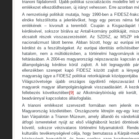
trianoni fájdalomról. Újabb politikai szocializációs modellre let
emlékezet elkezdődhessen, új irányt vehessen. Erre azonban még
A nemzetiségi politikát mutatja, hogy 1990-ben a FIDESZ-frak
elnöke felszólította a jelenlévőket, hogy egy perces néma fe
emlékének – kivonult a teremből. Csupán a Kisgazdapárt fo
kérdésével, sokszor bírálva az Antall-kormány politikáját, mis
elcsatolt részek visszaszerzéséért. Az SZDSZ, az MSZP inkáb
nacionalizmust látott benne. Abban bízott, hogy az európai in
kérdést és a feszültségeket. Az európai identitás erősítésébe
hatalom, nem a múltidézésben, a történelmi hagyományok isk
feltárásában. A 2004-es magyarországi népszavazás kapcsán a 
állampolgárság kérdése körül zajlott. A két legnagyobb 
ellenzékben szerepet kapó FIDESZ között zajlott a lényegi
magyarság ügye a FIDESZ politikai retorikájának középpontjába
Világszövetsége újabb országos ügydöntő népszavazást 
magyarok magyar állampolgárságának visszaadásáért. A kezd
fellebezés következtében
[9]
az Alkotmánybíróság elé került,
beadvánnyal kapcsolatos állásfoglalás.
A trianoni emlékezet szervezett formában nem jelenik m
Magyarország közéletében. Országszerte létrejön egy-egy ke
ban Várpalotán a Trianon Múzeum, amely állandó és vándorkiáll
átfogó ismereteket nyújt az első világháborút lezáró döntése
követő, sokszor vérzivataros történelmi folyamatokról. Rend
kulturális tevékenységével célja, hogy bemutassa a Kárpát-med
közösségek hagyatékát, és hogy segítse azon kezdeménye