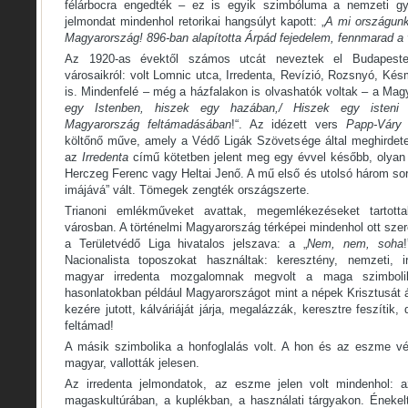
félárbocra engedték – ez is egyik szimbóluma a nemzeti g
jelmondat mindenhol retorikai hangsúlyt kapott: „
A mi országunk
Magyarország! 896-ban alapította Árpád fejedelem, fennmarad a 
Az 1920-as évektől számos utcát neveztek el Budapesten
városaikról: volt Lomnic utca, Irredenta, Revízió, Rozsnyó, Kés
is. Mindenfelé – még a házfalakon is olvashatók voltak – a Magy
egy Istenben, hiszek egy hazában,/ Hiszek egy isteni 
Magyarország feltámadásában
!“. Az idézett vers
Papp-Váry
költőnő műve, amely a Védő Ligák Szövetsége által meghirdetet
az
Irredenta
című kötetben jelent meg egy évvel később, olyan
Herczeg Ferenc vagy Heltai Jenő. A mű első és utolsó három so
imájává” vált. Tömegek zengték országszerte.
Trianoni emlékműveket avattak, megemlékezéseket tartot
városban. A történelmi Magyarország térképei mindenhol ott szer
a Területvédő Liga hivatalos jelszava: a „
Nem, nem, soha
Nacionalista toposzokat használtak: keresztény, nemzeti, ir
magyar irredenta mozgalomnak megvolt a maga szimboli
hasonlatokban például Magyarországot mint a népek Krisztusát 
kezére jutott, kálváriáját járja, megalázzák, keresztre feszíti
feltámad!
A másik szimbolika a honfoglalás volt. A hon és az eszme vé
magyar, vallották jelesen.
Az irredenta jelmondatok, az eszme jelen volt mindenhol: a
magaskultúrában, a kuplékban, a használati tárgyakon. Énekel