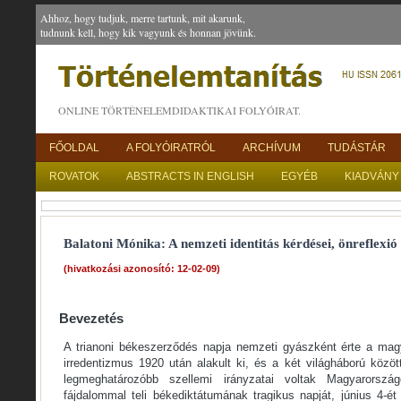
Ahhoz, hogy tudjuk, merre tartunk, mit akarunk,
tudnunk kell, hogy kik vagyunk és honnan jövünk.
ONLINE TÖRTÉNELEMDIDAKTIKAI FOLYÓIRAT.
FŐOLDAL
A FOLYÓIRATRÓL
ARCHÍVUM
TUDÁSTÁR
ROVATOK
ABSTRACTS IN ENGLISH
EGYÉB
KIADVÁNY
Balatoni Mónika: A nemzeti identitás kérdései, önreflexió
(hivatkozási azonosító: 12-02-09)
Bevezetés
A trianoni békeszerződés napja nemzeti gyászként érte a mag
irredentizmus 1920 után alakult ki, és a két világháború közöt
legmeghatározóbb szellemi irányzatai voltak Magyarorsz
fájdalommal teli békediktátumának tragikus napját, június 4-é