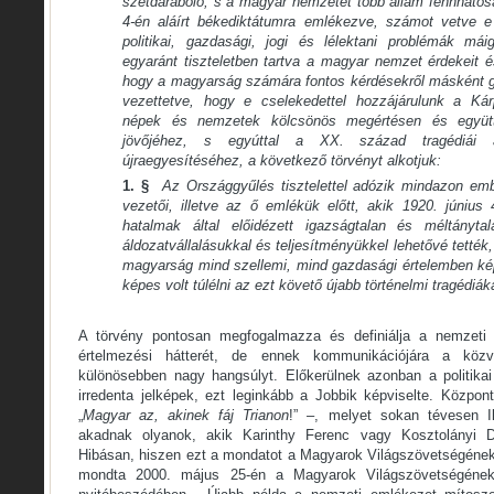
szétdaraboló, s a magyar nemzetet több állam fennhatósá
4-én aláírt békediktátumra emlékezve, számot vetve e 
politikai, gazdasági, jogi és lélektani problémák mái
egyaránt tiszteletben tartva a magyar nemzet érdekeit 
hogy a magyarság számára fontos kérdésekről másként gon
vezettetve, hogy e cselekedettel hozzájárulunk a Ká
népek és nemzetek kölcsönös megértésen és együt
jövőjéhez, s egyúttal a XX. század tragédiái á
újraegyesítéséhez, a következő törvényt alkotjuk:
1. §
Az Országgyűlés tisztelettel adózik mindazon em
vezetői, illetve az ő emlékük előtt, akik 1920. júniu
hatalmak által előidézett igazságtalan és méltányta
áldozatvállalásukkal és teljesítményükkel lehetővé tették
magyarság mind szellemi, mind gazdasági értelemben kép
képes volt túlélni az ezt követő újabb történelmi tragédiáka
A törvény pontosan megfogalmazza és definiálja a nemzeti 
értelmezési hátterét, de ennek kommunikációjára a köz
különösebben nagy hangsúlyt. Előkerülnek azonban a politikai
irredenta jelképek, ezt leginkább a Jobbik képviselte. Központ
„
Magyar az, akinek fáj Trianon
!” –, melyet sokan tévesen I
akadnak olyanok, akik Karinthy Ferenc vagy Kosztolányi De
Hibásan, hiszen ezt a mondatot a Magyarok Világszövetségéne
mondta 2000. május 25-én a Magyarok Világszövetségének