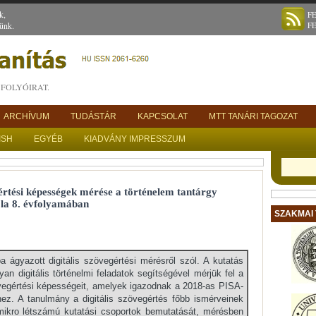
k,
F
ünk.
F
FOLYÓIRAT.
ARCHÍVUM
TUDÁSTÁR
KAPCSOLAT
MTT TANÁRI TAGOZAT
ISH
EGYÉB
KIADVÁNY IMPRESSZUM
értési képességek mérése a történelem tantárgy
kola 8. évfolyamában
SZAKMAI
a ágyazott digitális szövegértési mérésről szól. A kutatás
yan digitális történelmi feladatok segítségével mérjük fel a
vegértési képességeit, amelyek igazodnak a 2018-as PISA-
ez. A tanulmány a digitális szövegértés főbb ismérveinek
mikro létszámú kutatási csoportok bemutatását, mérésben