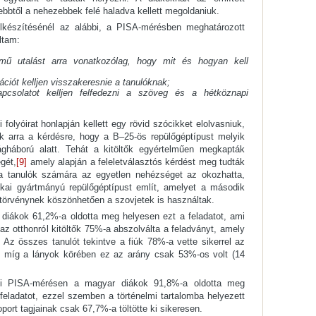
ebbtől a nehezebbek felé haladva kellett megoldaniuk.
lkészítésénél az alábbi, a PISA-mérésben meghatározott
ltam:
lmű utalást arra vonatkozólag, hogy mit és hogyan kell
ációt kelljen visszakeresnie a tanulóknak;
pcsolatot kelljen felfedezni a szöveg és a hétköznapi
 folyóirat honlapján kellett egy rövid szócikket elolvasniuk,
uk arra a kérdésre, hogy a B–25-ös repülőgéptípust melyik
ágháború alatt. Tehát a kitöltők egyértelműen megkapták
gét,
[9]
amely alapján a feleletválasztós kérdést meg tudták
 a tanulók számára az egyetlen nehézséget az okozhatta,
kai gyártmányú repülőgéptípust említ, amelyet a második
i törvénynek köszönhetően a szovjetek is használtak.
 diákok 61,2%-a oldotta meg helyesen ezt a feladatot, ami
az otthonról kitöltők 75%-a abszolválta a feladványt, amely
 Az összes tanulót tekintve a fiúk 78%-a vette sikerrel az
ő), míg a lányok körében ez az arány csak 53%-os volt (14
ési PISA-mérésen a magyar diákok 91,8%-a oldotta meg
eladatot, ezzel szemben a történelmi tartalomba helyezett
oport tagjainak csak 67,7%-a töltötte ki sikeresen.