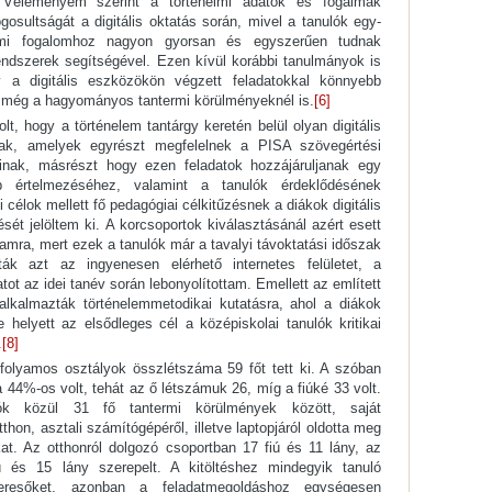
. Véleményem szerint a történelmi adatok és fogalmak
gosultságát a digitális oktatás során, mivel a tanulók egy-
mi fogalomhoz nagyon gyorsan és egyszerűen tudnak
endszerek segítségével. Ezen kívül korábbi tanulmányok is
y a digitális eszközökön végzett feladatokkal könnyebb
át még a hagyományos tantermi körülményeknél is.
[6]
t, hogy a történelem tantárgy keretén belül olyan digitális
ssak, amelyek egyrészt megfelelnek a PISA szövegértési
mainak, másrészt hogy ezen feladatok hozzájáruljanak egy
b értelmezéséhez, valamint a tanulók érdeklődésének
i célok mellett fő pedagógiai célkitűzésnek a diákok digitális
sét jelöltem ki. A korcsoportok kiválasztásánál azért esett
amra, mert ezek a tanulók már a tavalyi távoktatási időszak
ták azt az ingyenesen elérhető internetes felületet, a
ot az idei tanév során lebonyolítottam. Emellett az említett
alkalmazták történelemmetodikai kutatásra, ahol a diákok
 helyett az elsődleges cél a középiskolai tanulók kritikai
.
[8]
vfolyamos osztályok összlétszáma 59 főt tett ki. A szóban
 44%-os volt, tehát az ő létszámuk 26, míg a fiúké 33 volt.
ók közül 31 fő tantermi körülmények között, saját
tthon, asztali számítógépéről, illetve laptopjáról oldotta meg
okat. Az otthonról dolgozó csoportban 17 fiú és 11 lány, az
ú és 15 lány szerepelt. A kitöltéshez mindegyik tanuló
keresőket, azonban a feladatmegoldáshoz egységesen