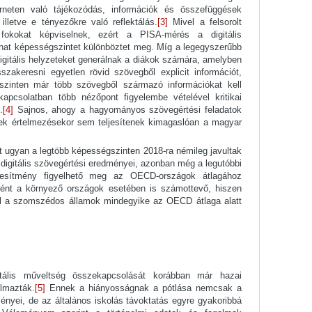
rneten való tájékozódás, információk és összefüggések
illetve e tényezőkre való reflektálás.
[3]
Mivel a felsorolt
fokokat képviselnek, ezért a PISA-mérés a digitális
 hat képességszintet különböztet meg. Míg a legegyszerűbb
igitális helyzeteket generálnak a diákok számára, amelyben
sszakeresni egyetlen rövid szövegből explicit információt,
zinten már több szövegből származó információkat kell
kapcsolatban több nézőpont figyelembe vételével kritikai
.
[4]
Sajnos, ahogy a hagyományos szövegértési feladatok
gek értelmezésekor sem teljesítenek kimagaslóan a magyar
ugyan a legtöbb képességszinten 2018-ra némileg javultak
digitális szövegértési eredményei, azonban még a legutóbbi
ljesítmény figyelhető meg az OECD-országok átlagához
ént a környező országok esetében is számottevő, hiszen
vel a szomszédos államok mindegyike az OECD átlaga alatt
itális műveltség összekapcsolását korábban már hazai
almazták.
[5]
Ennek a hiányosságnak a pótlása nemcsak a
nyei, de az általános iskolás távoktatás egyre gyakoribbá