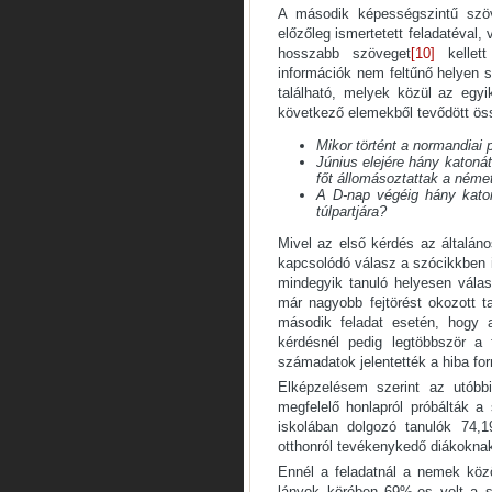
A második képességszintű szöve
előzőleg ismertetett feladatéval,
hosszabb szöveget
[10]
kellett
információk nem feltűnő helyen s
található, melyek közül az egyi
következő elemekből tevődött ös
Mikor történt a normandiai 
Június elejére hány katoná
főt állomásoztattak a ném
A D-nap végéig hány katon
túlpartjára?
Mivel az első kérdés az általáno
kapcsolódó válasz a szócikkben i
mindegyik tanuló helyesen vála
már nagyobb fejtörést okozott t
második feladat esetén, hogy a
kérdésnél pedig legtöbbször a 
számadatok jelentették a hiba for
Elképzelésem szerint az utóbb
megfelelő honlapról próbálták a 
iskolában dolgozó tanulók 74,1
otthonról tevékenykedő diákoknak
Ennél a feladatnál a nemek köz
lányok körében 69%-os volt a s