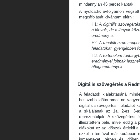
mindannyian 45 percet kaptak.
A nyolcadik évfolyamon végzett
megcáfolását kívántam elérni:
H1:
A digitális szövegérté
a lányok, de a lányok közül
eredmény is.
H2:
A tanulók azon csoport
feladatokat, gyengébben fo
H3:
A történelem tantárgyb
eredményei jobbak lesznek
átlageredmények.
Digitális szövegértés a Red
A feladatok kialakításánál min
hosszabb időtartamot ne vegyen
digitális szövegértési feladatot
a skálájának az 1a, 2-es, 3-a
reprezentálják. A szövegértési 
illesztettem bele, mivel eddig a
diákokat ez az időszak érdekli a
ezzel a témával már korábban m
ismereteket, térben és időben