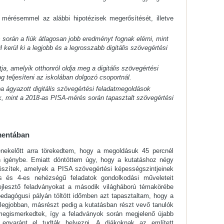
 mérésemmel az alábbi hipotézisek megerősítését, illetve
s során a fiúk átlagosan jobb eredményt fognak elérni, mint
 kerül ki a legjobb és a legrosszabb digitális szövegértési
ja, amelyik otthonról oldja meg a digitális szövegértési
g teljesíteni az iskolában dolgozó csoportnál.
a ágyazott digitális szövegértési feladatmegoldások
, mint a 2018-as PISA-mérés során tapasztalt szövegértési
mentában
denekelőtt arra törekedtem, hogy a megoldásuk 45 percnél
 igénybe. Emiatt döntöttem úgy, hogy a kutatáshoz négy
 készítek, amelyek a PISA szövegértési képességszintjeinek
s és 4-es nehézségű feladatok gondolkodási műveleteit
fejlesztő feladványokat a második világháború témakörébe
 pedagógusi pályán töltött időmben azt tapasztaltam, hogy a
 legjobban, másrészt pedig a kutatásban részt vevő tanulók
egismerkedtek, így a feladványok során megjelenő újabb
 egyaránt el tudták helyezni. A diákoknak az említett