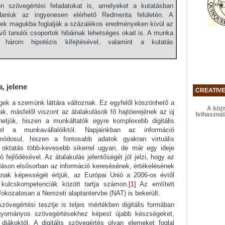
on szövegértési feladatokat is, amelyeket a kutatásban
daniuk az ingyenesen elérhető Redmenta felületén. A
gek magukba foglalják a százalékos eredményeken kívül az
evő tanulói csoportok hibáinak lehetséges okait is. A munka
három hipotézis kifejtésével, valamint a kutatás
a, jelene
CREATIV
ségek a szemünk láttára változnak. Ez egyfelől köszönhető a
A közr
k, másfelől viszont az átalakulások fő hajtóerejének az új
felhaszná
thetjük, hiszen a munkáltatók egyre komplexebb digitális
el a munkavállalóiktól. Napjainkban az információ
ódosul, hiszen a fontosabb adatok gyakran virtuális
oktatás több-kevesebb sikerrel ugyan, de már egy ideje
ció fejlődésével. Az átalakulás jelentőségét jól jelzi, hogy az
dáson elsősorban az információ keresésének, értékelésének
ának képességét értjük, az Európai Unió a 2006-os évtől
 kulcskompetenciák között tartja számon.
[1]
Az említett
fokozatosan a Nemzeti alaptantervbe (NAT) is bekerült.
zövegértési tesztje is teljes mértékben digitális formában
gyományos szövegértésekhez képest újabb készségeket,
iákoktól. A digitális szövegértés olyan elemeket foglal