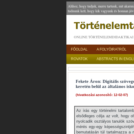
Ahhoz, hogy tudjuk, merre tartunk, mit akarun
tudnunk kell, hogy kik vagyunk és honnan jöv
ONLINE TÖRTÉNELEMDIDAKTIKAI 
FŐOLDAL
A FOLYÓIRATRÓL
ROVATOK
ABSTRACTS IN ENGL
Fekete Áron: Digitális szöveg
keretén belül az általános is
(hivatkozási azonosító: 12-02-07)
Az írás egy történelmi tartalomb
elsődleges célja az volt, hogy ol
nyolcadik osztályos tanulók szö
mérés egy-egy képességszintjéh
bemutatásán túl tartalmazza a 