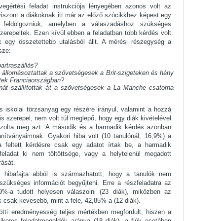
gértési feladat instrukciója lényegében azonos volt az
 viszont a diákoknak itt már az előző szócikkhez képest egy
 feldolgozniuk, amelyben a válaszadáshoz szükséges
zerepeltek. Ezen kívül ebben a feladatban több kérdés volt
k egy összetettebb utalásból állt. A mérési részegység a
sze:
partraszállás?
t állomásoztattak a szövetségesek a Brit-szigeteken és hány
etek Franciaországban?
át szállítottak át a szövetségesek a La Manche csatorna
s iskolai törzsanyag egy részére irányul, valamint a hozzá
s szerepel, nem volt túl meglepő, hogy egy diák kivételével
szolta meg azt. A második és a harmadik kérdés azonban
anítványaimnak. Gyakori hiba volt (10 tanulónál, 16,9%) a
 feltett kérdésre csak egy adatot írtak be, a harmadik
feladat ki nem töltöttsége, vagy a helytelenül megadott
rását.
i hibafajta abból is származhatott, hogy a tanulók nem
szükséges információt begyűjteni. Erre a részfeladatra az
9%-a tudott helyesen válaszolni (23 diák), miközben az
 csak kevesebb, mint a fele, 42,85%-a (12 diák).
ötti eredményesség teljes mértékben megfordult, hiszen a
ikeres feladatmegoldók aránya (18 diák), a fiúk esetében