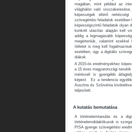
magában, mint például az inte
világhálón való visszakeresése, 
képességek eltérő nehézségi 
szövegértési feladatok esetében
képességszintű feladatok olyan d
konkrét utasítás alapján kell vi
addig a legmagasabb képességs
megérteniük, valamint ezekkel 
ítéletet is meg kell fogalmazniuk
esetében, úgy a digitális szöve
diákok.
A 2015-ös eredményekhez képest 
a 15 éves magyarországi tanulók 
mérésnél is gyengébb átlagte
képest. Ez a tendencia egyébk
Ausztria és Szlovénia kivételé
teljesített.
A kutatás bemutatása
A történelemtanulás és a dig
történelemdidaktikusok is szorg
PISA gyenge szövegértési eredmé