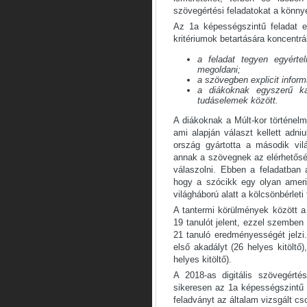
szövegértési feladatokat a könny
Az 1a képességszintű feladat e
kritériumok betartására koncentrá
a feladat tegyen egyérte
megoldani;
a szövegben explicit inform
a diákoknak egyszerű ka
tudáselemek között.
A diákoknak a Múlt-kor történelmi
ami alapján választ kellett adni
ország gyártotta a második vil
annak a szövegnek az elérhetősé
válaszolni. Ebben a feladatban
hogy a szócikk egy olyan ameri
világháború alatt a kölcsönbérlet
A tantermi körülmények között a
19 tanulót jelent, ezzel szemben 
21 tanuló eredményességét jelzi.
első akadályt (26 helyes kitölt
helyes kitöltő).
A 2018-as digitális szövegért
sikeresen az 1a képességszintű f
feladványt az általam vizsgált cs