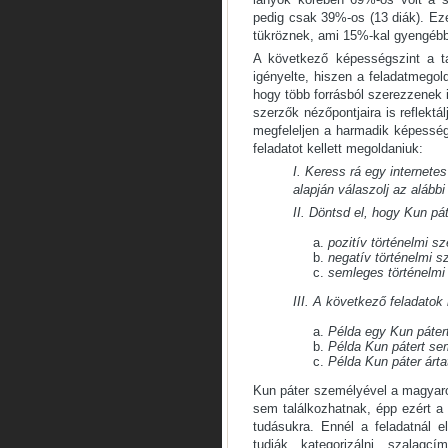
pedig csak 39%-os (13 diák). E
tükröznek, ami 15%-kal gyengébb
A következő képességszint a ta
igényelte, hiszen a feladatmegol
hogy több forrásból szerezzenek 
szerzők nézőpontjaira is reflektál
megfeleljen a harmadik képességs
feladatot kellett megoldaniuk:
I. Keress rá egy internetes
alapján válaszolj az alább
II. Döntsd el, hogy Kun pá
pozitív történelmi s
negatív történelmi 
semleges történelmi
III. A következő feladato
Példa egy Kun páter
Példa Kun pátert se
Példa Kun páter árt
Kun páter személyével a magyaro
sem találkozhatnak, épp ezért a 
tudásukra. Ennél a feladatnál 
tudják kategorizálni szalagc