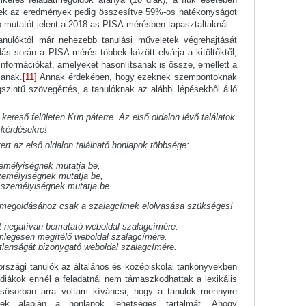
zek az eredmények pedig összesítve 59%-os hatékonyságot
 mutatót jelent a 2018-as PISA-mérésben tapasztaltaknál.
nulóktól már nehezebb tanulási műveletek végrehajtását
dás során a PISA-mérés többek között elvárja a kitöltőktől,
információkat, amelyeket hasonlítsanak is össze, emellett a
janak.
[11]
Annak érdekében, hogy ezeknek szempontoknak
zintű szövegértés, a tanulóknak az alábbi lépésekből álló
 kereső felületen Kun páterre. Az első oldalon lévő találatok
i kérdésekre!
tert az első oldalon található honlapok többsége:
zemélyiségnek mutatja be,
személyiségnek mutatja be,
 személyiségnek mutatja be.
k megoldásához csak a szalagcímek elolvasása szükséges!
t negatívan bemutató weboldal szalagcímére.
mlegesen megítélő weboldal szalagcímére.
atlanságát bizonygató weboldal szalagcímére.
rszági tanulók az általános és középiskolai tankönyvekben
diákok ennél a feladatnál nem támaszkodhattak a lexikális
elsősorban arra voltam kíváncsi, hogy a tanulók mennyire
ímek alapján a honlapok lehetséges tartalmát. Ahogy