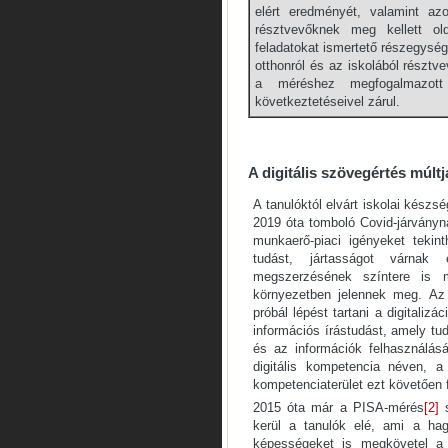
elért eredményét, valamint az
résztvevőknek meg kellett ol
feladatokat ismertető részegysé
otthonról és az iskolából résztv
a méréshez megfogalmazott 
következtetéseivel zárul.
A digitális szövegértés múltj
A tanulóktól elvárt iskolai kész
2019 óta tomboló Covid-járványna
munkaerő-piaci igényeket tekin
tudást, jártasságot várnak 
megszerzésének színtere is m
környezetben jelennek meg. Az 
próbál lépést tartani a digitalizá
információs írástudást, amely tu
és az információk felhasználás
digitális kompetencia néven, a
kompetenciaterület ezt követően 
2015 óta már a PISA-mérés
[2]
s
kerül a tanulók elé, ami a ha
képességeket is megkövetel a d