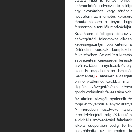
válása miatt is fontos lenne
számonkérése elvesztette a létjo
egy évszámhoz vagy történel
hozzáférni az internetes keresőr
rámutattak arra a tényre, hog
fenntartani a tanulók motivációj
Kutatásom elsődleges célja az vol
szövegértési feladatokat alko
képességszintjei főbb kritériu
történelmi korszak komplexeb
felkeltéséhez. Az említett kutatás
szövegértési képességei fejleszté
a választásom a nyolcadik évfoly
alatt is magabiztosan használ
Redmentát,
[7]
amelyen a vizsgálat
online platformot korábban már 
digitális szövegértésének mérése
gondolkodásának fejlesztése volt
Az általam vizsgált nyolcadik é
forgó évfolyamon a lányok aránya
A mérésben résztvevő tanul
mobiltelefonjáról, míg 28 tanuló o
a digitális szövegértési feladat
iskolai csoportban pedig 16 fi
használhatta az internetes 