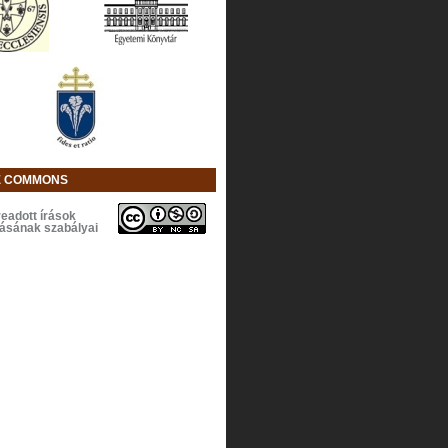
E COMMONS
eadott írások
lásának szabályai