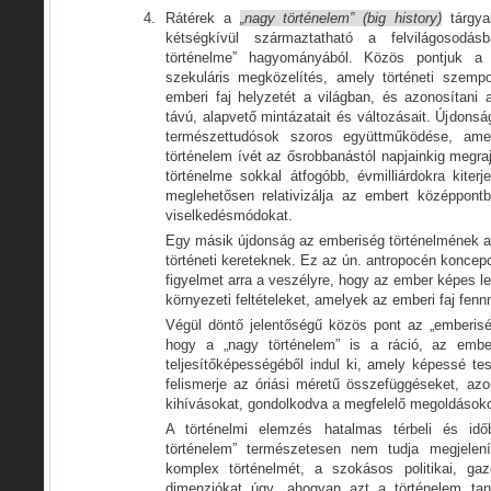
Rátérek a
„nagy történelem” (big history)
tárgyal
kétségkívül származtatható a felvilágosodás
történelme” hagyományából. Közös pontjuk a h
szekuláris megközelítés, amely történeti szemp
emberi faj helyzetét a világban, és azonosítani 
távú, alapvető mintázatait és változásait. Újdonsá
természettudósok szoros együttműködése, ame
történelem ívét az ősrobbanástól napjainkig megra
történelme sokkal átfogóbb, évmilliárdokra kiterj
meglehetősen relativizálja az embert középpont
viselkedésmódokat.
Egy másik újdonság az emberiség történelmének al
történeti kereteknek. Ez az ún. antropocén koncepc
figyelmet arra a veszélyre, hogy az ember képes l
környezeti feltételeket, amelyek az emberi faj fenn
Végül döntő jelentőségű közös pont az „emberisé
hogy a „nagy történelem” is a ráció, az emb
teljesítőképességéből indul ki, amely képessé tes
felismerje az óriási méretű összefüggéseket, az
kihívásokat, gondolkodva a megfelelő megoldások
A történelmi elemzés hatalmas térbeli és időb
történelem” természetesen nem tudja megjelení
komplex történelmét, a szokásos politikai, gaz
dimenziókat úgy, ahogyan azt a történelem tant