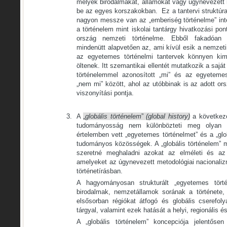
melyek birodalmakat, államokat vagy úgynevezett 
be az egyes korszakokban. Ez a tantervi struktúra
nagyon messze van az „emberiség történelme” inte
a történelem mint iskolai tantárgy hivatkozási pon
ország nemzeti történelme. Ebből fakadóan
mindenütt alapvetően az, ami kívül esik a nemzeti
az egyetemes történelmi tantervek könnyen kimu
öltenek. Itt szemantikai ellentét mutatkozik a saj
történelemmel azonosított „mi” és az egyetemes 
„nem mi” között, ahol az utóbbinak is az adott or
viszonyítási pontja.
A
„
globális történelem
”
(global history)
a következő
tudományosság nem különbözteti meg olyan 
értelemben vett „egyetemes történelmet” és a „glo
tudományos közösségek. A „globális történelem” 
szeretné meghaladni azokat az elméleti és az 
amelyeket az úgynevezett metodológiai nacionali
történetírásban.
A hagyományosan strukturált „egyetemes történ
birodalmak, nemzetállamok sorának a története, 
elsősorban régiókat átfogó és globális cserefol
tárgyal, valamint ezek hatását a helyi, regionális 
A „globális történelem” koncepciója jelentőse