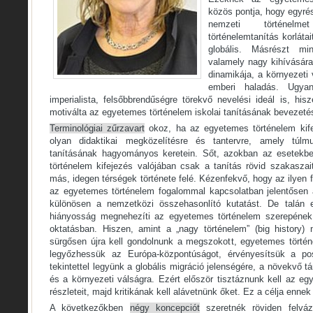
közös pontja, hogy egyré
nemzeti történelme
történelemtanítás korláta
globális. Másrészt mi
valamely nagy kihívására,
dinamikája, a környezeti
emberi haladás. Ugya
imperialista, felsőbbrendűségre törekvő nevelési ideál is, hi
motiválta az egyetemes történelem iskolai tanításának bevezeté
Terminológiai zűrzavart
okoz, ha az egyetemes történelem kif
olyan didaktikai megközelítésre és tantervre, amely túlm
tanításának hagyományos keretein. Sőt, azokban az esetekb
történelem kifejezés valójában csak a tanítás rövid szakaszait,
más, idegen térségek története felé. Kézenfekvő, hogy az ilyen 
az egyetemes történelem fogalommal kapcsolatban jelentősen
különösen a nemzetközi összehasonlító kutatást. De talán 
hiányosság megnehezíti az egyetemes történelem szerepének ú
oktatásban. Hiszen, amint a „nagy történelem” (big history)
sürgősen újra kell gondolnunk a megszokott, egyetemes történe
legyőzhessük az Európa-központúságot, érvényesítsük a pos
tekintettel legyünk a globális migráció jelenségére, a növekvő 
és a környezeti válságra. Ezért először tisztáznunk kell az eg
részleteit, majd kritikának kell alávetnünk őket. Ez a célja enne
A következőkben
négy koncepciót
szeretnék röviden felvá