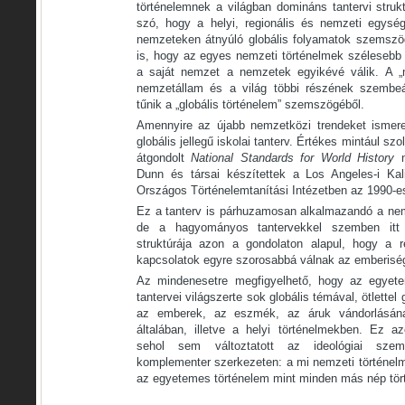
történelemnek a világban domináns tantervi struk
szó, hogy a helyi, regionális és nemzeti egysé
nemzeteken átnyúló globális folyamatok szemszög
is, hogy az egyes nemzeti történelmek szélesebb
a saját nemzet a nemzetek egyikévé válik. A „
nemzetállam és a világ többi részének szembeál
tűnik a „globális történelem” szemszögéből.
Amennyire az újabb nemzetközi trendeket ismerem
globális jellegű iskolai tanterv. Értékes mintául sz
átgondolt
National Standards for World History
n
Dunn és társai készítettek a Los Angeles-i Ka
Országos Történelemtanítási Intézetben az 1990-e
Ez a tanterv is párhuzamosan alkalmazandó a nemz
de a hagyományos tantervekkel szemben itt
struktúrája azon a gondolaton alapul, hogy a r
kapcsolatok egyre szorosabbá válnak az emberisé
Az mindenesetre megfigyelhető, hogy az egyete
tantervei világszerte sok globális témával, ötlettel
az emberek, az eszmék, az áruk vándorlásána
általában, illetve a helyi történelmekben. Ez 
sehol sem változtatott az ideológiai szem
komplementer szerkezeten: a mi nemzeti történelmü
az egyetemes történelem mint minden más nép tör