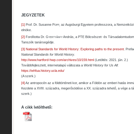
JEGYZETEK
[1]
Prof. Dr. Susanne
Popp
, az Augsburgi Egyetem professzora, a Nemzetközi
elnöke.
[2]
Fordította Dr.
Gyertyánfy
András, a PTE Bölcsészet- és Társadalomtudomá
Tanszék tanársegédje.
[3]
National Standards for World History: Exploring paths to the present
. Prefa
National Standards for World History
.
http://www.hartford-hwp.com/archives/10/159.html
(Letöltés: 2021. jún. 2.)
Továbbfejlesztett, internetalapú változata a
World History for Us All
:
https://whfua.history.ucla.edu/
(A szerk.)
[4]
Az antropocén az a földtörténeti kor, amikor a Földön az emberi hatás imm
Kezdete a XVIII. századra, megerősödése a XX. századra tehető, a vége a táv
szerk.)
A cikk letölthető: