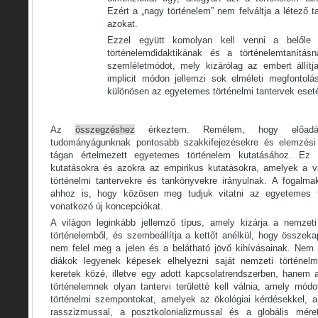
Ezért a „nagy történelem” nem felváltja a létező t
azokat.
Ezzel együtt komolyan kell venni a belőle f
történelemdidaktikának és a történelemtanítás
szemléletmódot, mely kizárólag az embert állít
implicit módon jellemzi sok elméleti megfontolás
különösen az egyetemes történelmi tantervek eset
Az
összegzéshez
érkeztem. Remélem, hogy előadá
tudományágunknak pontosabb szakkifejezésekre és elemzési
tágan értelmezett egyetemes történelem kutatásához. Ez 
kutatásokra és azokra az empirikus kutatásokra, amelyek a v
történelmi tantervekre és tankönyvekre irányulnak. A fogalm
ahhoz is, hogy közösen meg tudjuk vitatni az egyetemes tö
vonatkozó új koncepciókat.
A világon leginkább jellemző típus, amely kizárja a nemzet
történelemből, és szembeállítja a kettőt anélkül, hogy össze
nem felel meg a jelen és a belátható jövő kihívásainak. Nem
diákok legyenek képesek elhelyezni saját nemzeti történelm
keretek közé, illetve egy adott kapcsolatrendszerben, hanem 
történelemnek olyan tantervi területté kell válnia, amely mód
történelmi szempontokat, amelyek az ökológiai kérdésekkel, 
rasszizmussal, a posztkolonializmussal és a globális mére