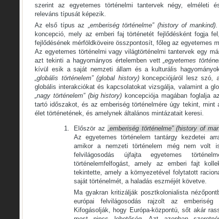
szerint az egyetemes történelmi tantervek négy, elméleti 
releváns típusát képezik.
Az első típus az
„emberiség történelme” (history of mankind)
.
koncepció, mely az emberi faj történetét fejlődésként fogja f
fejlődésének mérföldköveire összpontosít, főleg az egyetemes 
Az egyetemes történelmi vagy világtörténelmi tantervek egy má
azt tekinti a hagyományos értelemben vett
„egyetemes történe
kívül esik a saját nemzeti állam és a kulturális hagyományo
„globális történelem” (global history)
koncepciójáról lesz szó, 
globális interakciókat és kapcsolatokat vizsgálja, valamint a glo
„nagy történelem” (big history)
koncepciója magában foglalja az
tartó időszakot, és az emberiség történelmére úgy tekint, mint 
élet történetének, és amelynek általános mintázatait keresi.
Először az
„emberiség történelme” (history of man
Az egyetemes történelem tantárgy kezdetei arr
amikor a nemzeti történelem még nem volt isk
felvilágosodás újfajta egyetemes történelm
történelemfelfogást, amely az emberi fajt kolle
tekintette, amely a környezetével folytatott racion
saját történelmét, a haladás eszméjét követve.
Ma gyakran kritizálják posztkolonialista nézőpon
európai felvilágosodás rajzolt az emberiség 
Kifogásolják, hogy Európa-központú, sőt akár ras
most nincs lehetőség. Azt azonban szeretn