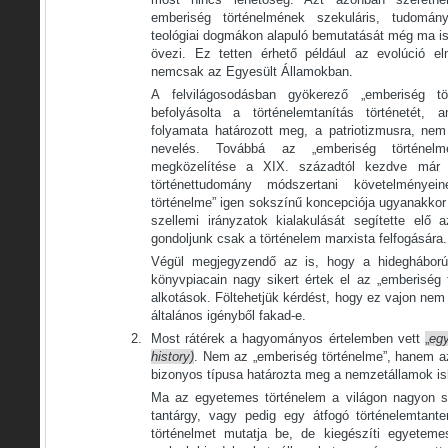
emberiség történelmének szekuláris, tudomá
teológiai dogmákon alapuló bemutatását még ma is s
övezi. Ez tetten érhető például az evolúció e
nemcsak az Egyesült Államokban.
A felvilágosodásban gyökerező „emberiség t
befolyásolta a történelemtanítás történetét,
folyamata határozott meg, a patriotizmusra, ne
nevelés. Továbbá az „emberiség történelme”
megközelítése a XIX. századtól kezdve már 
történettudomány módszertani követelménye
történelme” igen sokszínű koncepciója ugyanakkor
szellemi irányzatok kialakulását segítette elő
gondoljunk csak a történelem marxista felfogására.
Végül megjegyzendő az is, hogy a hidegháború
könyvpiacain nagy sikert értek el az „emberiség 
alkotások. Föltehetjük kérdést, hogy ez vajon nem 
általános igényből fakad-e.
Most rátérek a hagyományos értelemben vett
„
eg
history)
. Nem az „emberiség történelme”, hanem a
bizonyos típusa határozta meg a nemzetállamok isk
Ma az egyetemes történelem a világon nagyon so
tantárgy, vagy pedig egy átfogó történelemtant
történelmet mutatja be, de kiegészíti egyeteme