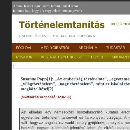
Ahhoz, hogy tudjuk, merre tartunk, mit akarunk,
tudnunk kell, hogy kik vagyunk és honnan jövünk.
ONLINE TÖRTÉNELEMDIDAKTIKAI FOLYÓIRAT.
FŐOLDAL
A FOLYÓIRATRÓL
ARCHÍVUM
TUDÁSTÁR
ROVATOK
ABSTRACTS IN ENGLISH
EGYÉB
KIADVÁNY
Susanne Popp[1]: „Az emberiség történelme”, „egyeteme
„világtörténelem”, „nagy történelem”, mint az iskolai tör
megközelítései[2]
(hivatkozási azonosító: 12-02-02)
Az előadás egy nemzetközi összehasonlító kutatás ered
egyetemes történelem tanterveit és tankönyveit vizsgálja. A 
vált, hogy az angolszász world history gyűjtőnév, amelyet a n
használ, nagyon különböző jelentésű lehet, és eltérő didaktik