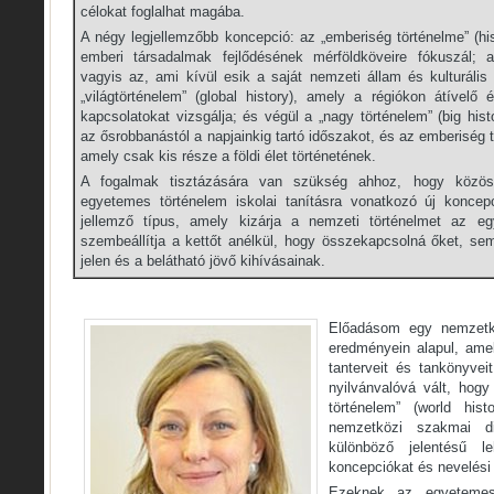
célokat foglalhat magába.
A négy legjellemzőbb koncepció: az „emberiség történelme” (hi
emberi társadalmak fejlődésének mérföldköveire fókuszál; 
vagyis az, ami kívül esik a saját nemzeti állam és kulturáli
„világtörténelem” (global history), amely a régiókon átívelő é
kapcsolatokat vizsgálja; és végül a „nagy történelem” (big his
az ősrobbanástól a napjainkig tartó időszakot, és az emberiség t
amely csak kis része a földi élet történetének.
A fogalmak tisztázására van szükség ahhoz, hogy közös
egyetemes történelem iskolai tanításra vonatkozó új koncepc
jellemző típus, amely kizárja a nemzeti történelmet az eg
szembeállítja a kettőt anélkül, hogy összekapcsolná őket, s
jelen és a belátható jövő kihívásainak.
Előadásom egy nemzetkö
eredményein alapul, ame
tanterveit és tankönyvei
nyilvánvalóvá vált, hog
történelem” (world his
nemzetközi szakmai d
különböző jelentésű le
koncepciókat és nevelési 
Ezeknek az egyetemes 