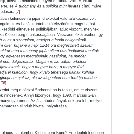
gi, illetve a heidelbergi egyetem tanára volt. Munkáit
erte, és
A tudomány és a politika mint hivatás
című műve
lkodására.
[7]
ában különösen a japán diákokkal való találkozása volt
rgalmuk és hazájuk iránti elköteleződésük nagy hatást
későbbi elitnevelés politikájában látjuk viszont, melynek
ssza Klebelsberg munkásságában. Visszaemlékezésében így
ött el az a szorgalom, amelyet a japán hallgatóknál
 őket, bírják-e a napi 12-14 óra megfeszített szellemi
 akkor még a szegény japán állam ösztöndíjaival tanultak
 hogy egyenesen megrabolnák hazájukat, ha minden
l nem dolgoznának. Magam is azt adtam erkölcsi
díjasainknak, hogy a magyar haza, a magyar föld
ja el külföldön, hogy kiváló tehetségű fiainak külföldi
glopja hazáját az, aki az idegenben nem fordítja minden
.”
[8]
erint még a párizsi Sorbonne-on is tanult, amire viszont
k nincsenek. Annyi bizonyos, hogy 1898. március 2-án
dományegyetemen. Az államtudományok doktora lett, mellyel
hamarosan elindult hivatali pályafutása.
, alapos fiatalember Klebelsberg Kuno? Erre leghitelesebben