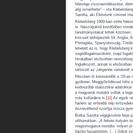
felesége visszaemlékezése, életra
alig ismerhette
” – írta Klebelsber
Sarolta, aki
Életutunk
címmel írta
Klebelsberg 1900-ban vette felesé
le. Nászútjuktól kezdődően minde
tanulmányutakat tettek közösen, 
kincseit térképezték föl. Anglia,
Portugália, Spanyolország, Török
lehetett az is, hogy Klebelsberg k
segédfogalmazóként, majd fogalm
hivatalban elsősorban nemzetiség
foglalkozott, annak is elsősorban
tartozott az „
idegenbe vándorolt
Részben itt keresendők a ’20-as é
gyökerei. Meggyőződéssel hitte 
kedvezőbb statisztikai adatokkal
a magyarok mutatói voltak a legjo
más kultúrákra is.
[11]
Az egyik nép
hanem az erősebb nép évtizedeken
észrevétlenül szorítja vissza gye
Botka Sarolta végigkísérte férje 
otthonukban. „
A fekete kutyám és 
megsimogatva mondta: milyen jó i
házba hazajönnöm
. (…)
Sokat sze