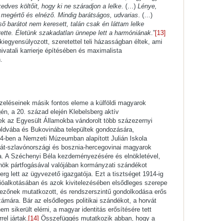
kedves költőit, hogy ki ne száradjon a lelke
. (…)
Lénye,
 megértő és elnéző. Mindig barátságos, udvarias
. (…)
ső barátot nem keresett, talán csak én láttam lelke
rette. Életünk szakadatlan ünnepe lett a harmóniának
.”
[13]
iegyensúlyozott, szeretettel teli házasságban éltek, ami
ivatali karrierje építésében és maximalista
.
pzeléseinek másik fontos eleme a külföldi magyarok
gén, a 20. század elején Klebelsberg aktív
ek az Egyesült Államokba vándorolt több százezernyi
oldvába és Bukovinába települtek gondozására,
4-ben a Nemzeti Múzeumban alapított Julián Iskola
vát-szlavónországi és bosznia-hercegovinai magyarok
ta. A Széchenyi Béla kezdeményezésére és elnökletével,
lnök pártfogásával valójában kormányzati szándékot
rg lett az ügyvezető igazgatója. Ezt a tisztséget 1914-ig
cióalkotásában és azok kivitelezésében elsődleges szerepe
vezőnek mutatkozott, és rendszerszintű gondolkodása erős
számára. Bár az elsődleges politikai szándékot, a horvát
m sikerült elérni, a magyar identitás erősítésére tett
rel jártak.
[14]
Összefüggés mutatkozik abban, hogy a