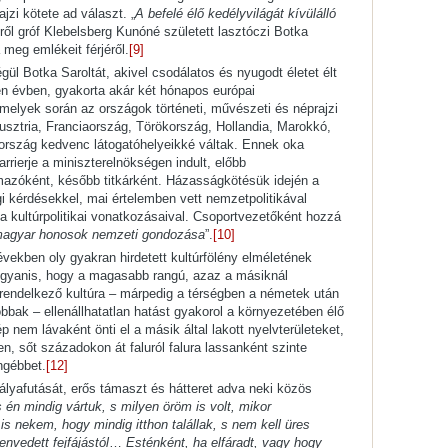
jzi kötete ad választ. „
A befelé élő kedélyvilágát kívülálló
gről gróf Klebelsberg Kunóné született lasztóczi Botka
 meg emlékeit férjéről.
[9]
gül Botka Saroltát, akivel csodálatos és nyugodt életet élt
n évben, gyakorta akár két hónapos európai
melyek során az országok történeti, művészeti és néprajzi
 Ausztria, Franciaország, Törökország, Hollandia, Marokkó,
ország kedvenc látogatóhelyeikké váltak. Ennek oka
arrierje a miniszterelnökségen indult, előbb
azóként, később titkárként. Házasságkötésük idején a
i kérdésekkel, mai értelemben vett nemzetpolitikával
 a kultúrpolitikai vonatkozásaival. Csoportvezetőként hozzá
 magyar honosok nemzeti gondozása
”.
[10]
vekben oly gyakran hirdetett kultúrfölény elméletének
ugyanis, hogy a magasabb rangú, azaz a másiknál
 rendelkező kultúra – márpedig a térségben a németek után
bbak – ellenállhatatlan hatást gyakorol a környezetében élő
 nem lávaként önti el a másik által lakott nyelvterületeket,
, sőt századokon át faluról falura lassanként szinte
ngébbet.
[12]
pályafutását, erős támaszt és hátteret adva neki közös
én mindig vártuk, s milyen öröm is volt, mikor
s nekem, hogy mindig itthon talállak, s nem kell üres
nvedett fejfájástól
…
Esténként, ha elfáradt, vagy hogy