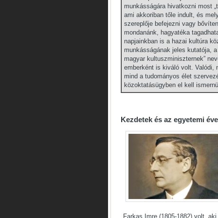
munkásságára hivatkozni most „tr
ami akkoriban tőle indult, és me
szereplője befejezni vagy bővíten
mondanánk, hagyatéka tagadhatatl
napjainkban is a hazai kultúra kö
munkásságának jeles kutatója, a
magyar kultuszminiszternek” neve
emberként is kiváló volt. Valódi,
mind a tudományos élet szervezé
közoktatásügyben el kell ismern
Kezdetek és az egyetemi év
Farkas Imre (1805-1882) volt, aki