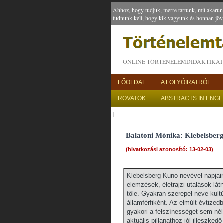
Ahhoz, hogy tudjuk, merre tartunk, mit akarun
tudnunk kell, hogy kik vagyunk és honnan jöv
ONLINE TÖRTÉNELEMDIDAKTIKAI 
FŐOLDAL
A FOLYÓIRATRÓL
ROVATOK
ABSTRACTS IN ENGL
Balatoni Mónika: Klebelsberg 
(hivatkozási azonosító: 13-02-03)
Klebelsberg Kuno nevével napjai
elemzések, életrajzi utalások lát
tőle. Gyakran szerepel neve kult
államférfiként. Az elmúlt évtize
gyakori a felszínességet sem nélk
aktuális pillanathoz jól illeszke