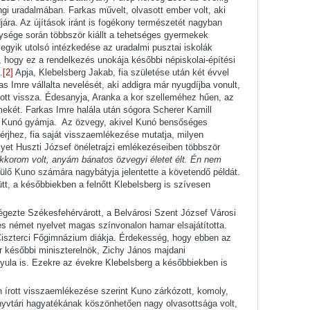
i uradalmában. Farkas művelt, olvasott ember volt, aki
jára. Az újítások iránt is fogékony természetét nagyban
ysége során többször kiállt a tehetséges gyermekek
egyik utolsó intézkedése az uradalmi pusztai iskolák
, hogy ez a rendelkezés unokája későbbi népiskolai-építési
.
[2]
Apja, Klebelsberg Jakab, fia születése után két évvel
as Imre vállalta nevelését, aki addigra már nyugdíjba vonult,
ott vissza. Édesanyja, Aranka a kor szelleméhez hűen, az
mekét. Farkas Imre halála után sógora Scherer Kamill
atal Kunó gyámja. Az özvegy, akivel Kunó bensőséges
érjhez, fia saját visszaemlékezése mutatja, milyen
lyet Huszti József önéletrajzi emlékezéseiben többször
orom volt, anyám bánatos özvegyi életet élt. Én nem
ülő Kuno számára nagybátyja jelentette a követendő példát.
t, a későbbiekben a felnőtt Klebelsberg is szívesen
égezte Székesfehérvárott, a Belvárosi Szent József Városi
és német nyelvet magas színvonalon hamar elsajátította.
Ciszterci Főgimnázium diákja. Érdekesség, hogy ebben az
 későbbi miniszterelnök, Zichy János majdani
Gyula is. Ezekre az évekre Klebelsberg a későbbiekben is
n írott visszaemlékezése szerint Kuno zárkózott, komoly,
nyvtári hagyatékának köszönhetően nagy olvasottsága volt,