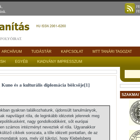
k,
F
ünk.
F
FOLYÓIRAT.
ARCHÍVUM
TUDÁSTÁR
KAPCSOLAT
MTT TANÁRI TAGOZAT
ISH
EGYÉB
KIADVÁNY IMPRESSZUM
Kuno és a kulturális diplomácia bölcsője[1]
SZAKMAI
nkban gyakran találkozhatunk, újdonsült tanulmányok,
nak napvilágot róla, de leginkább idézetek jelennek meg
úrpolitikusként, nagy gondolkodóként, sőt európai
dben számos intézményt neveztek el róla. Ugyanakkor
ülöző cikkek sorozata, a tőle idézett pontatlan, de az
dő mondatok sora, mely jól tükrözi, hogy Klebelsberg