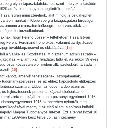
belsberg olyan tapasztalatokra tett szert, melyek a későbbi
 1920-as években nagyban segítették munkáját.
Tisza István miniszterelnök, akit mindig is példaképnek
gy váltson munkát – Klebelsberg a közigazgatási bíróságon
visszamenni a miniszterelnökségre, nem vonzották, sőt
ességek és torzsalkodások.
knak, hogy Ferenc József – feltehetően Tisza István
meg Ferenc Ferdinánd trónörökös, valamint az ifjú József
zjogi továbbképzésével és oktatásával.
[15]
ból a Vallás- és Közoktatási Minisztérium adminisztratív –
zgatási – államtitkári feladatait látta el. Az ekkor 39 éves
pciózus köztisztviselő hírében állt, széleskörű társadalmi
kezett.
[16]
datot kapott, amelyik tehetségének, szorgalmának,
 A tudományszervezés, és az ehhez kapcsolódó elitképzés
 fontossá számára. Ebben az időben a debreceni és
és fejlesztésének problematikájával elsősorban ő
Sikerrel zárta munkáját, hiszen a pozsonyi egyetemet 1916
tudományegyetemet 1918 októberében nyitották meg
eműködésével megnyílt az első állami alapítású külföldi
nápolyi Magyar Tudományos Intézet. Ezt a tervet közel 10
zen már 1909-ben kész terve volt az intézmény