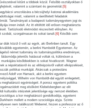
vészetével kitűnt a többiek közül. Felsőbb osztályokban ő
egfejtését, valamint a számtant és geometriát.
[5]
 nagybácsi unszolására a bécsújhelyi katonai akadémiára
adottságai miatt, valamint a ráerőltetett feladatok
émiát. Tanulmányait a budapesti tudományegyetem jogi és
lyája innen indult. Az itt eltöltött idő erősen meghatározta
dését. Tartózkodó életmódot részesített előnyben. Az
t szobát, szorgalmasan és sokat tanult.
[6]
Később sem
diák közül ő volt az egyik, aki Berlinben tanult. Egy
legkiválóbb egyetemén, a berlini Humboldt Egyetemen. Az
ilágelső német tudomány és tudománypolitika eredményei,
 látásmódja jelentős hatással voltak rá, különösen a
 munkájára későbbiekben is sokat hivatkozott. Wagner
ek a népoktatásról és az elitképzésről vallott elképzeléseit,
zzák politikai munkáját. Akárcsak a protestáns
vező Adolf von Harnack, akit a berlini egyetem
élyiséggel, Wilhelm von Humboldt-dal együtt emlegetett,
 meghatározó egyéniségeit. A porosz egyetemi politika
fogalmazódott meg elsőként Klebelsbergben az elit
öldi kulturális intézetek jelentősége egy nemzet életében.
ociológus a kor meghatározó gondolkodója, egyetemi
 Durkheim mellett a modern szociológia atyja. Szinte
lyesen nem találkozott Weberrel, hiszen a professzor az ő