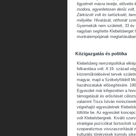
figyelmét másra terelje, elővette 
modora, egyenletesen derűs volt,
Zárkózott volt és tartózkodó, ben
mélyébe. Hivatását, otthonát sze
Gyermekük nem született, 33 év k
nagyban segítette Klebelsberget h
munkatempójának megtartásában
Közigazgatás és politika
Klebelsberg nemzetpolitikai elké
felkarolása volt. A 19. század vé
közreműködésével tervek születt
magyar, majd a Székelyföldről M
hazahozataluk elősegítésére. 190
Egyesület már kifejezetten a hor
támogatását és erősítését céloz
valamint Tisza István minisztere
végrehajtó egyesületnek Klebelsbe
töltötte be. Az egyesület koncep
volt Klebelsbergnek. Kiváló szer
stratégiai pozíciókat biztosított 
szeparatizmus visszaszorítását ne
kulturális törekvések komoly siker