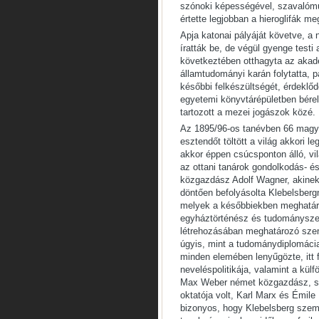
szónoki képességével, szavalómű
értette legjobban a hieroglifák m
Apja katonai pályáját követve, a
íratták be, de végül gyenge testi 
következtében otthagyta az akad
államtudományi karán folytatta, pá
későbbi felkészültségét, érdeklő
egyetemi könyvtárépületben bérel
tartozott a mezei jogászok közé.
Az 1895/96-os tanévben 66 magyar 
esztendőt töltött a világ akkori 
akkor éppen csúcsponton álló, v
az ottani tanárok gondolkodás- és
közgazdász Adolf Wagner, akinek
döntően befolyásolta Klebelsbergn
melyek a későbbiekben meghatáro
egyháztörténész és tudományszer
létrehozásában meghatározó szem
úgyis, mint a tudománydiplomácia
minden elemében lenyűgözte, itt 
neveléspolitikája, valamint a külf
Max Weber német közgazdász, sz
oktatója volt, Karl Marx és Émile
bizonyos, hogy Klebelsberg szemé