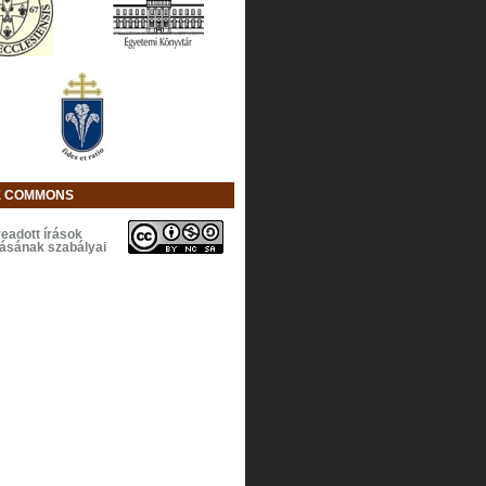
E COMMONS
eadott írások
lásának szabályai