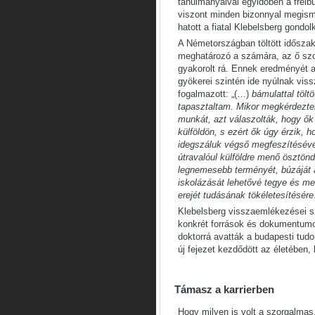
tanulmányaival egyidőben a freibur
viszont minden bizonnyal megism
hatott a fiatal Klebelsberg gondo
A Németországban töltött időszak
meghatározó a számára, az ő szo
gyakorolt rá. Ennek eredményét a 
gyökerei szintén ide nyúlnak vi
fogalmazott: „(…)
bámulattal tölt
tapasztaltam. Mikor megkérdeztem
munkát, azt válaszolták, hogy ők
külföldön, s ezért ők úgy érzik,
idegszáluk végső megfeszítéséve
útravalóul külföldre menő ösztön
legnemesebb terményét, búzáját ad
iskolázását lehetővé tegye és me
erejét tudásának tökéletesítésére
Klebelsberg visszaemlékezései sz
konkrét források és dokumentumo
doktorrá avatták a budapesti tu
új fejezet kezdődött az életében, 
Támasz a karrierben
Hogy milyen is volt a szorgalmas