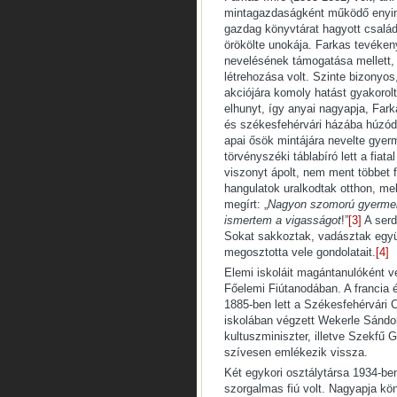
mintagazdaságként működő enying
gazdag könyvtárat hagyott család
örökölte unokája. Farkas tevéken
nevelésének támogatása mellett, 
létrehozása volt. Szinte bizonyos
akciójára komoly hatást gyakorolt
elhunyt, így anyai nagyapja, Fark
és székesfehérvári házába húzód
apai ősök mintájára nevelte gyer
törvényszéki táblabíró lett a fi
viszonyt ápolt, nem ment többet f
hangulatok uralkodtak otthon, me
megírt: „
Nagyon szomorú gyermekk
ismertem a vigasságot
!”
[3]
A serd
Sokat sakkoztak, vadásztak együt
megosztotta vele gondolatait.
[4]
Elemi iskoláit magántanulóként v
Főelemi Fiútanodában. A francia 
1885-ben lett a Székesfehérvári 
iskolában végzett Wekerle Sándor
kultuszminiszter, illetve Szekfű 
szívesen emlékezik vissza.
Két egykori osztálytársa 1934-be
szorgalmas fiú volt. Nagyapja kö