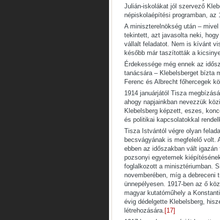
Julián-iskolákat jól szervező Kle
népiskolaépítési programban, az
A miniszterelnökség után – mivel 
tekintett, azt javasolta neki, ho
vállalt feladatot. Nem is kívánt 
később már taszították a kicsiny
Érdekessége még ennek az idősza
tanácsára – Klebelsberget bízta 
Ferenc és Albrecht főhercegek kö
1914 januárjától Tisza megbízásá
ahogy napjainkban nevezzük köziga
Klebelsberg képzett, eszes, konce
és politikai kapcsolatokkal rendel
Tisza Istvántól végre olyan fela
becsvágyának is megfelelő volt.
ebben az időszakban vált igazán
pozsonyi egyetemek kiépítésének 
foglalkozott a minisztériumban. 
novemberében, míg a debreceni 
ünnepélyesen. 1917-ben az ő közr
magyar kutatóműhely a Konstanti
évig dédelgette Klebelsberg, his
létrehozására.
[17]