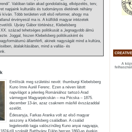
endi”. Valóban talán akad gondolatiság, elképzelés, terv,
lyet napjaink kulturális és tudományos életének néhány
i kíván. Több területen volt első reformer, ahogy ma
anul érvényesül ma is. A külföldi magyar intézetek
zvetítői. Ujváry Gábor történész, Klebelsberg
 XX. század tehetséges politikusát a „legnagyobb álmú
zte. Joggal, hiszen Klebelsberg politikusként és
 nagyformátumú államférfi, akinek nagyságát mind a kultúra,
sében, átalakításában, mind a vallás- és
ünk.
CREATIV
A közr
felhaszná
ek
Említsük meg születési nevét: thumburgi Klebelsberg
Kuno Imre Aurél Ferenc. Ezen a néven látott
napvilágot a jelenleg Romániához tartozó Arad
vármegyei Magyarpécskán – ma Pécska – 1875.
december 13-án, azaz csaknem másfél évszázaddal
ezelőtt.
Édesanyja, Farkas Aranka volt az első magyar
asszony a Klebelsberg családban. A család
legjelesebb tagja valószínűleg Kuno anyai nagyapja,
 1824-től szolgált Batthyány Fülöp herceg 1860-as évekig