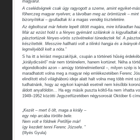
magyarul
.
A cselédségnek csak úgy ragyogott a szeme, amint egyiket-másik
főherczeg magyar nyelven; a távolban meg az örömtüzek – mint 
bizonyítékai – gyulladtak ki a magas vendég tiszteletére
.
Az égboltozat már fekete lepelt öltött magára, mire kifáradtan h
Már az ezüst hold s a fényes gyémánt szilánkok is kigyulladtak 
pásztortüzek fényes-vörös szövétnekei tünedeztek fel. A pászto
készítették. Messzire hallható volt a tilinkó hangja és a leányok-
legmélyéből kelt a nóta
.”
S ha itt a leírást megszakítjuk, csupán a történeti hűség érdeké
„királydicsérő” már nem történelem, hanem kortünet. Néha a tör
elgondolkodni azon – amúgy történelmietlenül –, milyen szép is l
maradhatott volna meg a magyar nép emlékezetében Ferenc Jós
elindított első világháború ideje alatt halt volna meg több mint s
tudhatnánk, hogy az egykori kajmádi esetnél nem későbbi koron
áldott anyaföldön… Ha egy másik puszta költő-fia nem írhatta vol
1949–1952 közötti
Jegyzetfüzet
ében négysorosát Október 6 cím
„
Kezét – mert ő ölt, maga a király –
egy nép arcába törölte bele.
Nem volt e földnek Petőfije már!
így kezdett tenni Ferenc Józsefe
. ”
(Illyés Gyula)