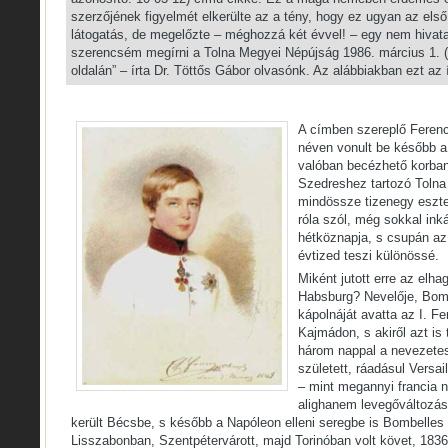
szerzőjének figyelmét elkerülte az a tény, hogy ez ugyan az els
látogatás, de megelőzte – méghozzá két évvel! – egy nem hivatal
szerencsém megírni a Tolna Megyei Népújság 1986. március 1. (
oldalán” – írta Dr. Töttős Gábor olvasónk. Az alábbiakban ezt az í
A címben szereplő Ferenc
néven vonult be később a
valóban becézhető korban
Szedreshez tartozó Tolna
mindössze tizenegy eszten
róla szól, még sokkal in
hétköznapja, s csupán az
évtized teszi különössé.
Miként jutott erre az elhag
Habsburg? Nevelője, Bomb
kápolnáját avatta az I. Fe
Kajmádon, s akiről azt is
három nappal a nevezetes
született, ráadásul Versai
– mint megannyi francia 
alighanem levegőváltozás
került Bécsbe, s később a Napóleon elleni seregbe is Bombelles
Lisszabonban, Szentpétervárott, majd Torinóban volt követ, 1836