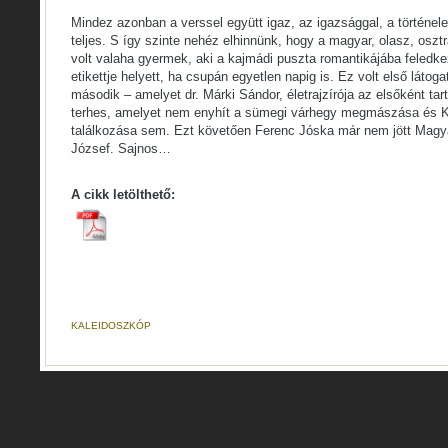
Mindez azonban a verssel együtt igaz, az igazsággal, a történe
teljes. S így szinte nehéz elhinnünk, hogy a magyar, olasz, osz
volt valaha gyermek, aki a kajmádi puszta romantikájába feledke
etikettje helyett, ha csupán egyetlen napig is. Ez volt első látog
második – amelyet dr. Márki Sándor, életrajzírója az elsőként tar
terhes, amelyet nem enyhít a sümegi várhegy megmászása és Ki
találkozása sem. Ezt követően Ferenc Jóska már nem jött Magya
József. Sajnos…
A cikk letölthető:
KALEIDOSZKÓP