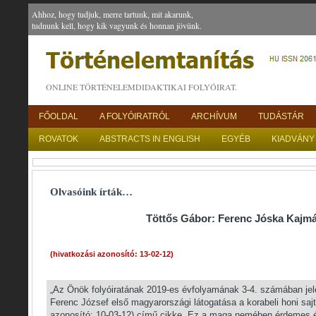
Ahhoz, hogy tudjuk, merre tartunk, mit akarunk,
tudnunk kell, hogy kik vagyunk és honnan jövünk.
ONLINE TÖRTÉNELEMDIDAKTIKAI FOLYÓIRAT.
FŐOLDAL
A FOLYÓIRATRÓL
ARCHÍVUM
TUDÁSTÁR
ROVATOK
ABSTRACTS IN ENGLISH
EGYÉB
KIADVÁNY
Olvasóink írták…
Töttős Gábor: Ferenc Jóska Kajm
(hivatkozási azonosító: 13-02-12)
„Az Önök folyóiratának 2019-es évfolyamának 3-4. számában je
Ferenc József első magyarországi látogatása a korabeli honi sajt
azonosító: 10-03-12) című cikke. Ez a maga nemében érdemes 