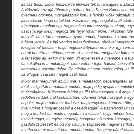
juhász teszi. Ekkor felszerelve elővezették kívánságára a „Büsz
A Büszkére az ifjú főherczeg pattant fel, a Kesére Bombelles gró
gyermeki örömmel nyargalászták körül a lankás vidék pázsitját, 
játszadozott lengő fürteikkel. Fesztelen, víg hangulat uralkodot
vígságnak azonban egy tragicomicus intermezzója is akadt; ugya
csacsija egy ideig megrögzített fejjel rohant előre, miközben füle
konyult, de aztán megunva a gyors tempót, lépésben kezdett menni
a füvet legelé. Az ifjú vendég méltatlankodva, térdével megszorít
lovaglásnál tanulta – majd megsarkantyúzta, és mikor így sem ak
bottal bíztatta az előremenésre. A csacsi erre megriadva bátorság
A fenséges ifjú ekkor már nem ült egyenesen a nyeregbe s a tüz
és sokallná is a mulatságot, előre vetette fejét, hátulsó lábaival f
keresztül a pázsitra dobta. De mintha mi sem történt volna, az if
az elfogott csacsira megint csak felült
.
Mikor már megunták az ifjú urak a mulatságot, bebarangolták az
rétet, hallgatták a madarak énekét, majd pedig nyájas szemlélői 
mulatságának. Különösen feltűnt az ifjú főherczegnek a 4 angol 
fedetlen térddel, frakkoskabátban, odament tehát hozzájuk s egy
angolul, majd a páterhez fordulva, magyarnyelven kérdezte tőle, 
nyelvünket s hogyan beszél a cselédséggel? A tisztelendő úr csak
meg a kérdést és midőn megadta rá a választ, hogy miként besz
cselédséggel, az egész társaság hangosan elkezdett kaczagni, m
gazdatiszt
beszélt és bizony csúnya, talpraesett magyar szitkot 
mintha semmi rosszat nem mondott volna. Szegény pátert csaki