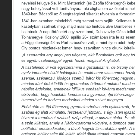
nevelési felügyelője. Mint Metternich (és Zsófia főhercegnő) kebel
nagy befolyással volt tanítványára, aki alighanem az életét is n
1849-ben Bécsből az ő segítségével sikerült távoznia a forradalm
1841-ben azonban mindebből még semmi sem sejlik. Kellemes haj
kastélyban szállnak meg, majd másnap hintóba ülve Bombelles k
hajtatnak. A nap történetét egy szemtanú, Dubovszky Géza tolláb
Tolnamegyei Közlöny 1900. április 26-i számában írta le az ese
a Függetlenségi 48-as Párt szócsöve volt, s mint ilyen adott he
Oly pontos részleteket ismer, hogy szavában nincs okunk kételk
„
A szertartást egy angol pap végezte, akit Bombelles gróf egy í
és egyéb cselédséggel együtt hozott magával Angliából
.
A tisztelendő úr volt egyszersmind a gazdatiszt is, de bizony ne
nyelv ismerete nélkül boldogulni és csakhamar visszament hazáj
szende, széparczú, jóságos szemű, bátor kis főherczeg nagyon k
minden iránt érdeklődött és gyermekes örömmel mulatott minde
népélet érdekelte, amelynek idillikus vonásait kívánta megismern
elkövetett, hogy hódolatát kimutassa a gyermek, ifjú főherczege 
ismeretével és kedves modorával minden szivet megnyert
.
Ebéd után az ifjú főherczeg gyermekszívével oda nyilatkozott, 
szabad ég alatt kimulatni, fesztelenül játszani, s úgy isten igazá
élvezni a természet szabad, szép világát, a pusztai életet. És el
a szép kilátást, amely a Nádor-csatorna völgyére, a dombos part i
beültetett emelkedésekre, a távoli hegyek lánczolatára nyilik. A 
egészen lebilincselte ifjú lelkét. Majd óhaja támadt csacsin nyarg