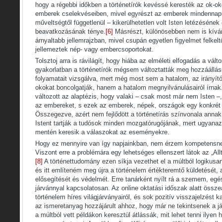
hogy a régebbi időkben a történetírók kevéssé keresték az ok-o
emberek cselekvéseiben, mivel egyrészt az emberek mindennap
műveltségtől függetlenül – kikerülhetetlen volt Isten letézésének
beavatkozásának ténye.
[6]
Másrészt, különösebben nem is kívá
árnyaltabb jellemrajzban, mivel csupán egyetlen figyelmet felkel
jellemeztek nép- vagy embercsoportokat.
Tolsztoj arra is rávilágít, hogy hiába az elméleti elfogadás a vál
gyakorlatban a történetírók mégsem változtatták meg hozzáállás
folyamatait vizsgálva, mert még most sem a hatalom, az irányí
okokat boncolgatják, hanem a hatalom megnyilvánulásairól írna
változott az alaptézis, hogy valaki – csak most már nem Isten –
az embereket, s ezek az emberek, népek, országok egy konkrét c
Összegezve, azért nem fejlődött a történetírás színvonala anna
Istent tartják a tudósok minden mozgatórugójának, mert ugyanazo
mentén keresik a válaszokat az eseményekre.
Hogy ez mennyire van így napjainkban, nem érzem kompetensn
Viszont erre a problémára egy lehetséges ellenszert látok az „Al
[8]
A történettudomány ezen síkja vezethet el a múltból logikusan
és itt említeném meg újra a történelem értékteremtő küldetését,
elősegítését és védelmét. Erre tanárként nyílt rá a szemem, eg
járvánnyal kapcsolatosan. Az online oktatási időszak alatt össze
történelem híres világjárványairól, és sok pozitív visszajelzést 
az ismeretanyag hozzájárult ahhoz, hogy már ne tekintsenek a j
a múltból vett példákon keresztül átlássák, mit lehet tenni ilyen 