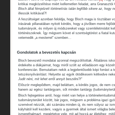
kritikai megközelítése miért kellemetlen feladat, arra Granasztói 
Bloch által fémjelzett történetírás talán legfőbb sikere az, hogy 
illessük kritikával?!
A feszültséget azonban feloldja, hogy Bloch maga is tisztában v
írásának pillanatában nyitott kérdés, hogy a jövőben merre fejl
tudományok, és milyen új módszereket vagy szemléletmódot kel
történészeknek. Így mégsem követ el szentségtörést a fiatal kutat
vetemedik „a mesterrel” szemben…
Gondolatok a bevezetés kapcsán
Bloch bevezető mondatai azonnal megszólítottak. Általános iskol
érdekelte a diákjaimat, hogy miről szólt az előadásom egy közel
konferencián. Bemutattam nekik a legjelentősebb képi forrást a
tetszésnyilvánítást. Helyette az egyik ötödikesem kétkedve nek
Judit néni, mit lehet erről annyit beszélni?!
”
Először meglepődtem, majd beláttam, a kérdés jogos, de nem csa
hanem az egész tantárgyam, sőt minden tantárgy (tudományterül
Bloch fejtegetése arról, hogy miért van helye a történelemtudom
tudományterület között, bár jogos, mégsem a probléma igazi gy
szemével nézzük, aki számára minden új, és nem súlyoz az isme
kályhától kell kezdeni, vagyis a gyermek által ismert világba bel
ismerethalmazt, megértetve vele, mit ad hozzá az életéhez, mitől