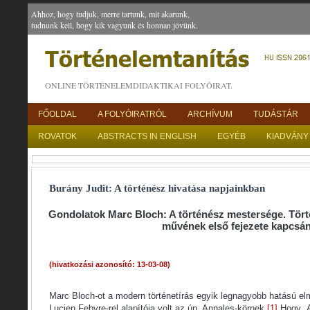
Ahhoz, hogy tudjuk, merre tartunk, mit akarunk,
tudnunk kell, hogy kik vagyunk és honnan jövünk.
ONLINE TÖRTÉNELEMDIDAKTIKAI FOLYÓIRAT.
FŐOLDAL
A FOLYÓIRATRÓL
ARCHÍVUM
TUDÁSTÁR
ROVATOK
ABSTRACTS IN ENGLISH
EGYÉB
KIADVÁNY
Burány Judit: A történész hivatása napjainkban
Gondolatok Marc Bloch: A történész mestersége. Törté
művének első fejezete kapcsá
(hivatkozási azonosító: 13-03-08)
Marc Bloch-ot a modern történetírás egyik legnagyobb hatású el
Lucien Febvre-rel alapítója volt az ún. Annales-körnek.
[1]
Hogy „A