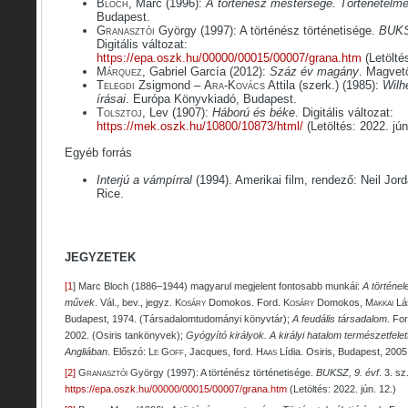
Bloch
, Marc (1996):
A történész mestersége. Történetelmél
Budapest.
Granasztói
György (1997): A történész történetisége.
BUKS
Digitális változat:
https://epa.oszk.hu/00000/00015/00007/grana.htm
(Letöltés
Márquez
, Gabriel García (2012):
Száz év magány
. Magvet
Telegdi
Zsigmond –
Ara-Kovács
Attila (szerk.) (1985):
Wilh
írásai
. Európa Könyvkiadó, Budapest.
Tolsztoj
, Lev (1907):
Háború és béke
. Digitális változat:
https://mek.oszk.hu/10800/10873/html/
(Letöltés: 2022. jún
Egyéb forrás
Interjú a vámpírral
(1994). Amerikai film, rendező: Neil Jord
Rice.
JEGYZETEK
[1
] Marc Bloch (1886–1944) magyarul megjelent fontosabb munkái:
A történe
művek
. Vál., bev., jegyz.
Kosáry
Domokos. Ford.
Kosáry
Domokos,
Makkai
Lá
Budapest, 1974. (Társadalomtudományi könyvtár);
A feudális társadalom
. Fo
2002. (Osiris tankönyvek);
Gyógyító királyok. A királyi hatalom természetfele
Angliában
. Előszó:
Le
Goff
, Jacques, ford.
Haas
Lídia. Osiris, Budapest, 2005
[2]
Granasztói
György (1997): A történész történetisége.
BUKSZ, 9. évf
. 3. sz
https://epa.oszk.hu/00000/00015/00007/grana.htm
(Letöltés: 2022. jún. 12.)