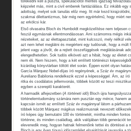
törekedni kell a puszta, spekulációtól mentes igazság felvázolásá
képzelet más, mint a civil emberek fantáziálása. Ez inkább egy
adottság, melyet sok tanulás előz meg. Itt már kezd kirajzolódni,
szakmai dilettantizmus, bár még nem egyértelmű, hogy miért ne
az erkölcsi kár.
Első olvasatra Bloch és Humboldt megközelítése nem teljesen c
feszül egymásnak ellentmondásosan. Ami számomra mégis inká
nézeteiket, az az élettapasztalat, mint kulcsszó, mely nélkül 
azt nem lehet meglátni és megérteni egy tudósnak, hogy a múlt 
jelent vagy a jövőt, de a rejtett összefüggések meglátásának ad
elengedhetetlen. Sok tudós elköveti azt a hibát, hogy az életet
nem éli. Nem hiszem, hogy a két említett történészi képességből
kizárólag könyvtárban töltött élet során. Éppen ezért olyan hatás
García Márquez Nobel-díjas író regényének, a
Száz év magány
n
Aureliano Babilonia rendelkezik ezzel a képességgel. Ám, az író 
ritka és csodálatos jellemvonás, többek között ez teszi misztiku
egyben a szereplő karakterét.
A harmadik alfejezetben (
A történeti idő
) Bloch újra hangsúlyozza
történelemtudomány számára nem pusztán egy mérce, hanem an
kapcsán ismét az említett
Száz év magánnyal
látom a párhuzamo
többek között Márquez mágikus realizmusnak nevezett időkezelé
író képes úgy bemutatni 100 év történetét, mintha minden font
történne, és minden családtag, akik valójában több generációt te
elevenedik meg, hogyan hatnak felmenőink tettei és döntései a 
Bloch is egy ilyen típusú időszemlélet elsajátítását javasolja a 