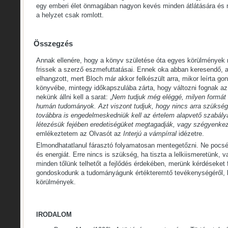
egy emberi élet önmagában nagyon kevés minden átlátására és
a helyzet csak romlott.
Összegzés
Annak ellenére, hogy a könyv születése óta egyes körülmények 
frissek a szerző eszmefuttatásai. Ennek oka abban keresendő, 
elhangzott, mert Bloch már akkor felkészült arra, mikor leírta gon
könyvébe, mintegy időkapszulába zárta, hogy változni fognak az
nekünk állni kell a sarat: „
Nem tudjuk még eléggé, milyen formát 
humán tudományok. Azt viszont tudjuk, hogy nincs arra szükség 
továbbra is engedelmeskedniük kell az értelem alapvető szabálya
létezésük fejében eredetiségüket megtagadják, vagy szégyenke
emlékeztetem az Olvasót az
Interjú a vámpírral
idézetre.
Elmondhatatlanul fárasztó folyamatosan mentegetőzni. Ne pocsék
és energiát. Erre nincs is szükség, ha tiszta a lelkiismeretünk,
minden tőlünk telhetőt a fejlődés érdekében, merünk kérdéseket f
gondoskodunk a tudományágunk értékteremtő tevékenységéről, b
körülmények.
IRODALOM