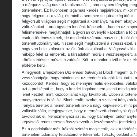
a márquezi világ riasztó fatalizmusát –, amennyiben tényleg meg 
történelmet. Ez különösen izgalmas kérdés napjainkban, mikor 
hogy felgyorsult a világ, és mintha semmire se jutna elég időn
felgyorsult világban segít megtartani a kormányt, ha nem akarjuk 
változásokat – arra úgysem lennénk képesek –, hanem az alapv
felismerésével megláthatjuk a gyorsan örvénylő káoszban a fő 
csak a történészeknek, de mindenki számára hasznos, tehát érté
történettudománynak, hiszen segít megküzdeni a stressz-szel, se
hogy van beleszólásunk az életünk alakulásába. Világossá válik
miképp felel az emberek, a társadalom morális veszteségeiért, 
körültekintéssel műveli hivatását. Sőt, a morálon kívül már az é
előtérbe kerül.
A negyedik alfejezetben (
Az eredet bálványa
) Bloch megemlíti, 
vesszőparipája, hogy mindennek az eredetét akarják felkutatni, 
kezdőpontot. Kérdés, hogy ez mennyire reális elképzelés, valób
azt a problémát is, hogy a kezdet fogalma sem jelenti mindig m
lehet kezdet, mint kezdőpillanat vagy kiváltó ok. Ebben a történ
magyarázatot is látják. Bloch említi azokat a szellemi irányzato
irányba terelték a német történeti iskola nagy képviselőit, mint 
vallásfilozófia, megjegyezve, hogy a természettudományok épp fo
távolodnak el. Nehezményezi azt is, hogy bármilyen tudományterü
képviselői rendszeresen összekeverik a leszármazást (eredetet)
Ez a gondolatkör más íróknál szintén megjelenik, akik a történész
történelemtudomány feladatairól értekeznek. Tolsztoj például a
H