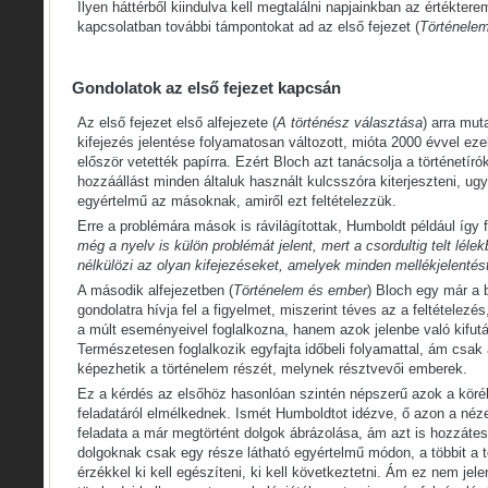
Ilyen háttérből kiindulva kell megtalálni napjainkban az értéktere
kapcsolatban további támpontokat ad az első fejezet (
Történelem
Gondolatok az első fejezet kapcsán
Az első fejezet első alfejezete (
A történész választása
) arra mut
kifejezés jelentése folyamatosan változott, mióta 2000 évvel eze
először vetették papírra. Ezért Bloch azt tanácsolja a történetíró
hozzáállást minden általuk használt kulcsszóra kiterjeszteni, ugy
egyértelmű az másoknak, amiről ezt feltételezzük.
Erre a problémára mások is rávilágítottak, Humboldt például így
még a nyelv is külön prob­lémát jelent, mert a csordultig telt lél
nélkülözi az olyan ki­fejezéseket, amelyek minden mellékjelenté
A második alfejezetben (
Történelem és ember
) Bloch egy már a b
gondolatra hívja fel a figyelmet, miszerint téves az a feltételezé
a múlt eseményeivel foglalkozna, hanem azok jelenbe való kifutás
Természetesen foglalkozik egyfajta időbeli folyamattal, ám cs
képezhetik a történelem részét, melynek résztvevői emberek.
Ez a kérdés az elsőhöz hasonlóan szintén népszerű azok a körébe
feladatáról elmélkednek. Ismét Humboldtot idézve, ő azon a néz
feladata a már megtörtént dolgok ábrázolása, ám azt is hozzátes
dolgoknak csak egy része látható egyértelmű módon, a többit a t
érzékkel ki kell egészíteni, ki kell következtetni. Ám ez nem jelen