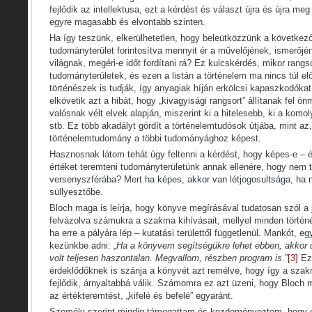
fejlődik az intellektusa, ezt a kérdést és választ újra és újra me
egyre magasabb és elvontabb szinten.
Ha így teszünk, elkerülhetetlen, hogy beleütközzünk a következ
tudományterület forintosítva mennyit ér a művelőjének, ismerőjé
világnak, megéri-e időt fordítani rá? Ez kulcskérdés, mikor rangs
tudományterületek, és ezen a listán a történelem ma nincs túl el
történészek is tudják, így anyagiak híján erkölcsi kapaszkodókat
elkövetik azt a hibát, hogy „kivagyisági rangsort” állítanak fel 
valósnak vélt elvek alapján, miszerint ki a hitelesebb, ki a komo
stb. Ez több akadályt gördít a történelemtudósok útjába, mint az
történelemtudomány a többi tudományághoz képest.
Hasznosnak látom tehát úgy feltenni a kérdést, hogy képes-e – 
értéket teremteni tudományterületünk annak ellenére, hogy nem t
versenyszférába? Mert ha képes, akkor van létjogosultsága, ha
süllyesztőbe.
Bloch maga is leírja, hogy könyve megírásával tudatosan szól a 
felvázolva számukra a szakma kihívásait, mellyel minden történ
ha erre a pályára lép – kutatási területtől függetlenül. Mankót, 
kezünkbe adni: „
Ha a könyvem segítségükre lehet ebben, akkor 
volt teljesen haszontalan. Megvallom, részben program is
.”
[3]
Ezz
érdeklődőknek is szánja a könyvét azt remélve, hogy így a szak
fejlődik, árnyaltabbá válik. Számomra ez azt üzeni, hogy Bloch 
az értékteremtést, „kifelé és befelé” egyaránt.
Személy szerint mindig támogattam és kezdeményeztem, hogy e