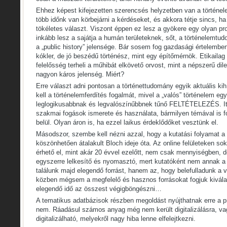
Ehhez képest kifejezetten szerencsés helyzetben van a történel
több időnk van körbejárni a kérdéseket, és akkora tétje sincs, h
tökéletes választ. Viszont éppen ez lesz a gyökere egy olyan p
inkább lesz a sajátja a humán területeknek, sőt, a történelemtu
a „public history” jelensége. Bár sosem fog gazdasági értelembe
kókler, de jó beszédű történész, mint egy építőmérnök. Etikailag
felelősség terheli a műhibát elkövető orvost, mint a népszerű dil
nagyon káros jelenség. Miért?
Erre választ adni pontosan a történettudomány egyik aktuális kihí
kell a történelemferdítés fogalmát, mivel a „valós” történelem egy
leglogikusabbnak és legvalószínűbbnek tűnő FELTÉTELEZÉS. Itt
szakmai fogások ismerete és használata, bármilyen témával is f
belül. Olyan áron is, ha ezzel laikus érdeklődőket vesztünk el.
Másodszor, szembe kell nézni azzal, hogy a kutatási folyamat a 
köszönhetően átalakult Bloch ideje óta. Az online felületeken sok
érhető el, mint akár 20 évvel ezelőtt, nem csak mennyiségben, d
egyszerre lelkesítő és nyomasztó, mert kutatóként nem annak 
találunk majd elegendő forrást, hanem az, hogy belefulladunk a 
közben mégsem a megfelelő és hasznos forrásokat fogjuk kivál
elegendő idő az összest végigböngészni…
A tematikus adatbázisok részben megoldást nyújthatnak erre a 
nem. Ráadásul számos anyag még nem került digitalizálásra, va
digitalizálható, melyekről nagy hiba lenne elfelejtkezni.