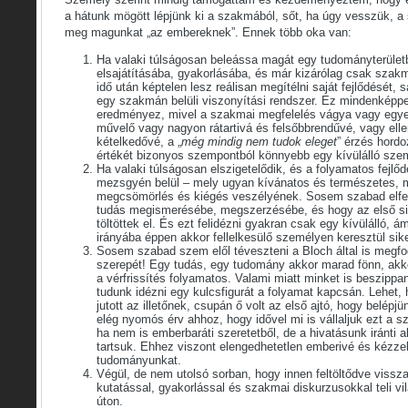
a hátunk mögött lépjünk ki a szakmából, sőt, ha úgy vesszük, a
meg magunkat „az embereknek”. Ennek több oka van:
Ha valaki túlságosan beleássa magát egy tudományterületb
elsajátításába, gyakorlásába, és már kizárólag csak szakm
idő után képtelen lesz reálisan megítélni saját fejlődését, sa
egy szakmán belüli viszonyítási rendszer. Ez mindenképpe
eredményez, mivel a szakmai megfelelés vágya vagy egy
művelő vagy nagyon rátartivá és felsőbbrendűvé, vagy el
kételkedővé, a „
még mindig nem tudok eleget
” érzés hordo
értékét bizonyos szempontból könnyebb egy kívülálló sze
Ha valaki túlságosan elszigetelődik, és a folyamatos fejlő
mezsgyén belül – mely ugyan kívánatos és természetes, m
megcsömörlés és kiégés veszélyének. Sosem szabad elfele
tudás megismerésébe, megszerzésébe, és hogy az első s
töltöttek el. És ezt felidézni gyakran csak egy kívülálló, 
irányába éppen akkor fellelkesülő személyen keresztül sike
Sosem szabad szem elől téveszteni a Bloch által is megfo
szerepét! Egy tudás, egy tudomány akkor marad fönn, akkor 
a vérfrissítés folyamatos. Valami miatt minket is beszippan
tudunk idézni egy kulcsfigurát a folyamat kapcsán. Lehet
jutott az illetőnek, csupán ő volt az első ajtó, hogy belép
elég nyomós érv ahhoz, hogy idővel mi is vállaljuk ezt a s
ha nem is emberbaráti szeretetből, de a hivatásunk iránti a
tartsuk. Ehhez viszont elengedhetetlen emberivé és kézzel
tudományunkat.
Végül, de nem utolsó sorban, hogy innen feltöltődve vissza
kutatással, gyakorlással és szakmai diskurzusokkal teli v
úton.