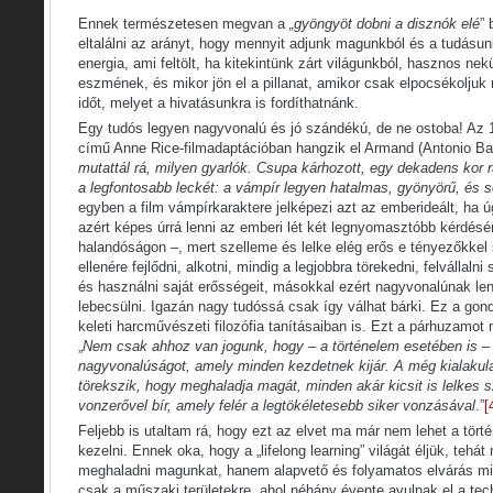
Ennek természetesen megvan a
„gyöngyöt dobni a disznók elé
”
eltalálni az arányt, hogy mennyit adjunk magunkból és a tudásun
energia, ami feltölt, ha kitekintünk zárt világunkból, hasznos nek
eszmének, és mikor jön el a pillanat, amikor csak elpocsékolju
időt, melyet a hivatásunkra is fordíthatnánk.
Egy tudós legyen nagyvonalú és jó szándékú, de ne ostoba! Az 19
című Anne Rice-filmadaptációban hangzik el Armand (Antonio Ban
mutattál rá, milyen gyarlók. Csupa kárhozott, egy dekadens kor 
a legfontosabb leckét: a vámpír legyen hatalmas, gyönyörű, és 
egyben a film vámpírkaraktere jelképezi azt az emberideált, ha úgy
azért képes úrrá lenni az emberi lét két legnyomasztóbb kérdés
halandóságon –, mert szelleme és lelke elég erős e tényezőkke
ellenére fejlődni, alkotni, mindig a legjobbra törekedni, felvállaln
és használni saját erősségeit, másokkal ezért nagyvonalúnak l
lebecsülni. Igazán nagy tudóssá csak így válhat bárki. Ez a go
keleti harcművészeti filozófia tanításaiban is. Ezt a párhuzamot 
„
Nem csak ahhoz van jogunk, hogy – a történelem esetében is – 
nagyvonalúságot, amely minden kezdetnek kijár. A még kialakula
törekszik, hogy meghaladja magát, minden akár kicsit is lelkes
vonzerővel bír, amely felér a legtökéletesebb siker vonzásával
.”
[
Feljebb is utaltam rá, hogy ezt az elvet ma már nem lehet a tör
kezelni. Ennek oka, hogy a „lifelong learning” világát éljük, teh
meghaladni magunkat, hanem alapvető és folyamatos elvárás mi
csak a műszaki területekre, ahol néhány évente avulnak el a tech