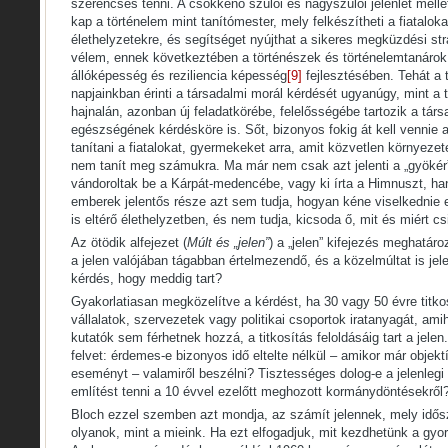
szerencsés tenni. A csökkenő szülői és nagyszülői jelenlét mell
kap a történelem mint tanítómester, mely felkészítheti a fiatalok
élethelyzetekre, és segítséget nyújthat a sikeres megküzdési str
vélem, ennek következtében a történészek és történelemtanárok
állóképesség és reziliencia képesség
[9]
fejlesztésében. Tehát a
napjainkban érinti a társadalmi morál kérdését ugyanúgy, mint 
hajnalán, azonban új feladatkörébe, felelősségébe tartozik a tár
egészségének kérdésköre is. Sőt, bizonyos fokig át kell vennie a
tanítani a fiatalokat, gyermekeket arra, amit közvetlen környeze
nem tanít meg számukra. Ma már nem csak azt jelenti a „gyökér
vándoroltak be a Kárpát-medencébe, vagy ki írta a Himnuszt, ha
emberek jelentős része azt sem tudja, hogyan kéne viselkednie e
is eltérő élethelyzetben, és nem tudja, kicsoda ő, mit és miért cs
Az ötödik alfejezet (
Múlt és „jelen”
) a „jelen” kifejezés meghatár
a jelen valójában tágabban értelmezendő, és a közelmúltat is jele
kérdés, hogy meddig tart?
Gyakorlatiasan megközelítve a kérdést, ha 30 vagy 50 évre titko
vállalatok, szervezetek vagy politikai csoportok iratanyagát, ami
kutatók sem férhetnek hozzá, a titkosítás feloldásáig tart a jelen
felvet: érdemes-e bizonyos idő eltelte nélkül – amikor már objek
eseményt – valamiről beszélni? Tisztességes dolog-e a jelenleg
említést tenni a 10 évvel ezelőtt meghozott kormánydöntésekről
Bloch ezzel szemben azt mondja, az számít jelennek, mely idő
olyanok, mint a mieink. Ha ezt elfogadjuk, mit kezdhetünk a gyor