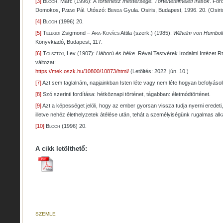
[3]
Bloch
, Marc (1996):
A történész mestersége. Történetelméleti írások
. For
Domokos,
Pataki
Pál. Utószó:
Benda
Gyula. Osiris, Budapest, 1996. 20. (Osiri
[4]
Bloch
(1996) 20.
[5]
Telegdi
Zsigmond –
Ara-Kovács
Attila (szerk.) (1985):
Wilhelm von Humboldt
Könyvkiadó, Budapest, 117.
[6]
Tolsztoj
, Lev (1907):
Háború és béke
. Révai Testvérek Irodalmi Intézet Rt
változat:
https://mek.oszk.hu/10800/10873/html/
(Letöltés: 2022. jún. 10.)
[7]
Azt sem taglalnám, napjainkban Isten léte vagy nem léte hogyan befolyáso
[8]
Szó szerinti fordítása: hétköznapi történet, tágabban: életmódtörténet.
[9]
Azt a képességet jelöli, hogy az ember gyorsan vissza tudja nyerni eredeti, j
illetve nehéz élethelyzetek átélése után, tehát a személyiségünk rugalmas 
[10]
Bloch
(1996) 20.
A cikk letölthető:
SZEMLE