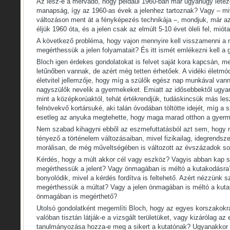
Az lesz-e a mérvadó, hogy például 1960-ban már ugyanúgy létez
manapság, így az 1960-as évek a jelenhez tartoznak? Vagy – m
változáson ment át a fényképezés technikája –, mondjuk, már az
éljük 1960 óta, és a jelen csak az elmúlt 5-10 évet öleli fel, mi
A következő probléma, hogy vajon mennyire kell visszamenni a 
megérthessük a jelen folyamatait? És itt ismét emlékezni kell a g
Bloch igen érdekes gondolatokat is felvet saját kora kapcsán, m
letűnőben vannak, de azért még tetten érhetőek. A vidéki életmód
életvitel jellemzője, hogy míg a szülők egész nap munkával vann
nagyszülők nevelik a gyermekeket. Emiatt az idősebbektől ugyan
mint a középkorúaktól, tehát értékrendjük, tudáskincsük más le
felnövekvő kortársuké, aki talán óvodában töltötte idejét, míg a s
esetleg az anyuka megtehette, hogy maga marad otthon a gyerm
Nem szabad kihagyni ebből az eszmefuttatásból azt sem, hogy
tényező a történelem változásaiban, mivel fizikailag, idegrendsz
morálisan, de még műveltségében is változott az évszázadok so
Kérdés, hogy a múlt akkor cél vagy eszköz? Vagyis abban kap s
megérthessük a jelent? Vagy önmagában is méltó a kutakodásra
bonyolódik, mivel a kérdés fordítva is feltehető. Azért nézzünk 
megérthessük a múltat? Vagy a jelen önmagában is méltó a kutat
önmagában is megérthető?
Utolsó gondolatként megemlíti Bloch, hogy az egyes korszakokra
valóban tisztán látják-e a vizsgált területüket, vagy kizárólag az
tanulmányozása hozza-e meg a sikert a kutatónak? Ugyanakkor ő