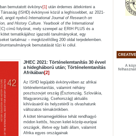
ában bemutatott évkönyv
[1]
után érdemes áttekinteni a
Társaság (ISHD) évkönyvei közül a legfrissebbet, az 2021-
nő, angol nyelvű
International Journal of Research on
on, and History Culture. Yearbook of the International
C) című folyóirat, mely szerepel az ERIH PLUS és a
kötet tematikájához igazodó tanulmányokat, egy
eket tartalmaz – megközelítőleg 200 oldal terjedelemben.
fórumtanulmányok bemutatását tűzi ki célul.
CREATIV
JHEC 2021: Történelemtanítás 30 évvel
A közr
a hidegháború után; Történelemtanítás
felhaszná
Afrikában
[2]
Az ISHD legújabb évkönyvében az afrikai
történelemtanítás, valamint néhány
posztszovjet ország (Észtország, Szlovákia,
Magyarország, Csehország) aktuális
kihívásairól és helyzetéről is olvashatunk
változatos témakörökben.
A kötet témamegjelölése tehát rendhagyó
módon kettős, hiszen kelet-közép-európai
országok, illetve egy balti állam, valamint
Afrika egyes országainak