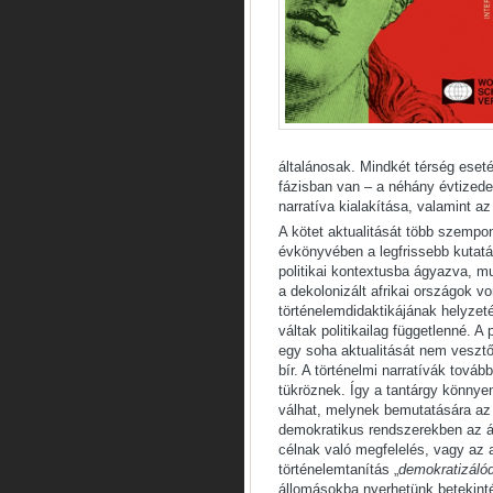
általánosak. Mindkét térség eset
fázisban van – a néhány évtizede
narratíva kialakítása, valamint a
A kötet aktualitását több szempo
évkönyvében a legfrissebb kutatá
politikai kontextusba ágyazva, m
a dekolonizált afrikai országok v
történelemdidaktikájának helyzet
váltak politikailag függetlenné. A
egy soha aktualitását nem vesztő
bír. A történelmi narratívák tová
tükröznek. Így a tantárgy könnye
válhat, melynek bemutatására az
demokratikus rendszerekben az ál
célnak való megfelelés, vagy az a
történelemtanítás „
demokratizáló
állomásokba nyerhetünk betekinté