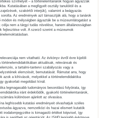
 értékes színhelyét – a történelemtanárok hogyan ágyazzák
kba. Kutatásában a megfigyelt osztály tanulóitól és a
sszajelzések, szakértői interjúk), valamint a beágyazás
sorolta. Az eredmények azt támasztják alá, hogy a tanárok
ő módon és mélységben ágyazták be a múzeumlátogatást a
 célja nem a tárgyi tudás növelése, hanem általánosságban
k fejlesztése volt. A szerző szerint a múzeumok
rténelemoktatásban.
evanciája nem vitatható. Az évkönyv évről évre kijelöli
 történelemdidaktikában aktuálisak, relevánsak és
velemzés, a tartalmi-tantervi szabályozás vagy a
helyzetének elemzését, bemutatását. Rámutat arra, hogy
lyek azok a kihívások, melyekkel a történelemdidaktika
gy gyakorlati megoldást kínál.
tika legmagasabb tudományos besorolású folyóirata, így
lemdidaktika iránt érdeklődők, gyakorló történelemtanárok,
 számára különösen ajánlott az olvasása.
ína legfrissebb kutatási eredményeit olvashatjuk széles
ontextusba ágyazva, nemzetközi és hazai elismert kutatók
tt irodalomjegyzéke is kimagasló értéket képvisel, így
ára is segítheti az orientációt. Az ISHD legújabb évkönyve