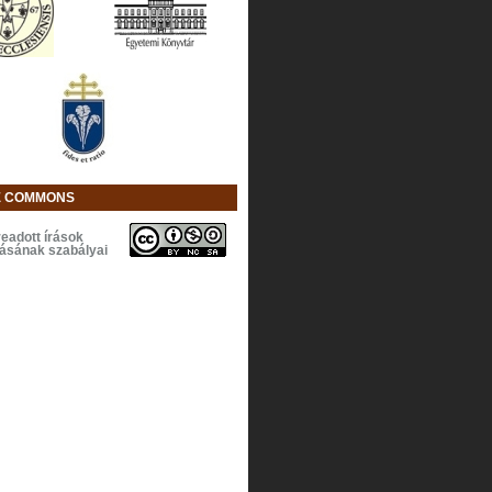
E COMMONS
eadott írások
lásának szabályai