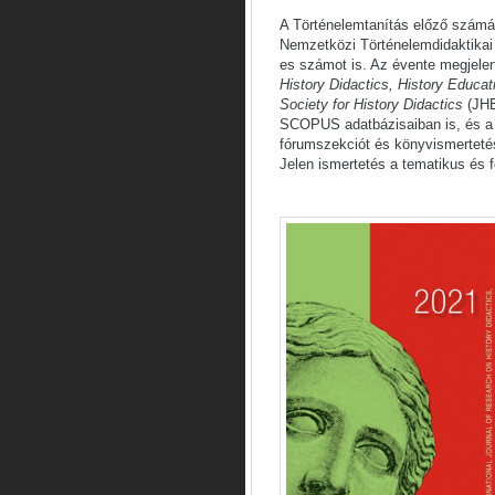
A Történelemtanítás előző szám
Nemzetközi Történelemdidaktikai 
es számot is. Az évente megjele
History Didactics, History Educati
Society for History Didactics
(JHE
SCOPUS adatbázisaiban is, és a 
fórumszekciót és könyvismertetés
Jelen ismertetés a tematikus és 