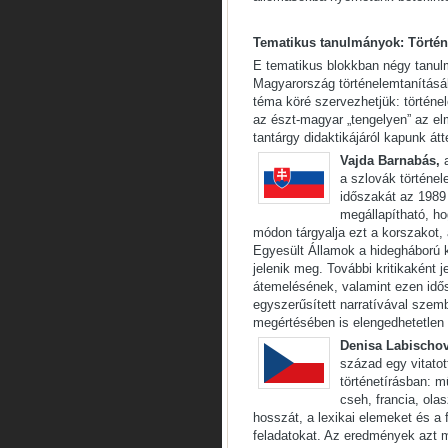
Tematikus tanulmányok: Történe
E tematikus blokkban négy tanul
Magyarország történelemtanításá
téma köré szervezhetjük: történ
az észt-magyar „tengelyen” az el
tantárgy didaktikájáról kapunk átt
Vajda Barnabás,
a szlovák történe
időszakát az 1989
megállapítható, ho
módon tárgyalja ezt a korszakot, 
Egyesült Államok a hidegháború k
jelenik meg. További kritikaként
átemelésének, valamint ezen idős
egyszerűsített narratívával szem
megértésében is elengedhetetlen 
Denisa Labischo
század egy vitato
történetírásban: 
cseh, francia, ol
hosszát, a lexikai elemeket és a 
feladatokat. Az eredmények azt m