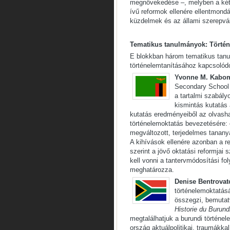
megnövekedése –, melyben a kétsz
ívű reformok ellenére ellentmondá
küzdelmek és az állami szerepvál
Tematikus tanulmányok: Történ
E blokkban három tematikus tanu
történelemtanításához kapcsolód
Yvonne M. Kabo
Secondary School 
a tartalmi szabály
kismintás kutatás 
kutatás eredményeiből az olvashat
történelemoktatás bevezetésére: 
megváltozott, terjedelmes tanany
A kihívások ellenére azonban a r
szerint a jövő oktatási reformjai
kell vonni a tantervmódosítási f
meghatározza.
Denise Bentrovat
történelemoktatásá
összegzi, bemutat
Historie du Burund
megtalálhatjuk a burundi történe
ország aktuálpolitikai, traumákkal