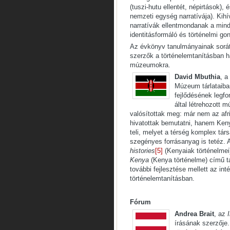
(tuszi-hutu ellentét, népirtások),
nemzeti egység narratívája). Kihí
narratívák ellentmondanak a mind
identitásformáló és történelmi gon
Az évkönyv tanulmányainak sorát
szerzők a történelemtanításban 
múzeumokra.
David Mbuthia
, a
Múzeum tárlataiba
fejlődésének legfo
által létrehozott 
valósítottak meg: már nem az afr
hivatottak bemutatni, hanem Ken
teli, melyet a térség komplex társ
szegényes forrásanyag is tetéz. A 
histories
[5]
(Kenyaiak történelmei
Kenya
(Kenya történelme) című t
további fejlesztése mellett az in
történelemtanításban.
Fórum
Andrea Brait
, az
írásának szerzője.