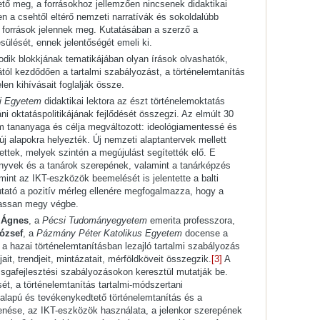
ető meg, a forrásokhoz jellemzően nincsenek didaktikai
n a csehtől eltérő nemzeti narratívák és sokoldalúbb
 források jelennek meg. Kutatásában a szerző a
ülését, ennek jelentőségét emeli ki.
dik blokkjának tematikájában olyan írások olvashatók,
tól kezdődően a tartalmi szabályozást, a történelemtanítás
elen kihívásait foglalják össze.
ni Egyetem
didaktikai lektora az észt történelemoktatás
ni oktatáspolitikájának fejlődését összegzi. Az elmúlt 30
m tananyaga és célja megváltozott: ideológiamentessé és
új alapokra helyezték. Új nemzeti alaptantervek mellett
ettek, melyek szintén a megújulást segítették elő. E
nyvek és a tanárok szerepének, valamint a tanárképzés
amint az IKT-eszközök beemelését is jelentette a balti
utató a pozitív mérleg ellenére megfogalmazza, hogy a
lassan megy végbe.
 Ágnes
, a
Pécsi Tudományegyetem
emerita professzora,
ózsef
, a
Pázmány Péter Katolikus Egyetem
docense a
 a hazai történelemtanításban lezajló tartalmi szabályozás
jait, trendjeit, mintázatait, mérföldköveit összegzik.
[3]
A
vizsgafejlesztési szabályozásokon keresztül mutatják be.
sét, a történelemtanítás tartalmi-módszertani
salapú és tevékenykedtető történelemtanítás és a
enése, az IKT-eszközök használata, a jelenkor szerepének