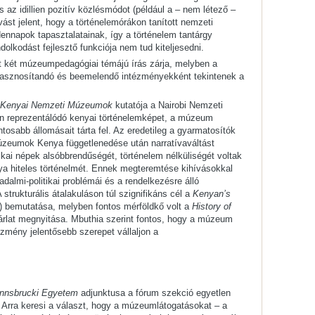
 és az idillien pozitív közlésmódot (például a – nem létező –
vást jelent, hogy a történelemórákon tanított nemzeti
ennapok tapasztalatainak, így a történelem tantárgy
dolkodást fejlesztő funkciója nem tud kiteljesedni.
 két múzeumpedagógiai témájú írás zárja, melyben a
hasznosítandó és beemelendő intézményekként tekintenek a
Kenyai Nemzeti Múzeumok
kutatója a Nairobi Nemzeti
n reprezentálódó kenyai történelemképet, a múzeum
ntosabb állomásait tárta fel. Az eredetileg a gyarmatosítók
múzeumok Kenya függetlenedése után narratívaváltást
ikai népek alsóbbrendűségét, történelem nélküliségét voltak
ya hiteles történelmét. Ennek megteremtése kihívásokkal
adalmi-politikai problémái és a rendelkezésre álló
strukturális átalakuláson túl szignifikáns cél a
Kenyan’s
) bemutatása, melyben fontos mérföldkő volt a
History of
árlat megnyitása. Mbuthia szerint fontos, hogy a múzeum
tézmény jelentősebb szerepet vállaljon a
Innsbrucki Egyetem
adjunktusa a fórum szekció egyetlen
 Arra keresi a választ, hogy a múzeumlátogatásokat – a