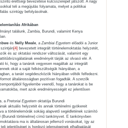
intű érettségi bevezetése kulcsszerepet játszott. A nagy
sokkal teli a megújulás folyamata, melyet a politikai
lalás szintúgy befolyásolnak.
elemtanítás Afrikában
lmányt találunk, Zambia, Burundi, valamint Kenya
óan.
mbwe
és
Nelly Mwale
, a
Zambiai Egyetem
előadói a Junior
szintjén
[4]
bevezetett integrált történelemoktatás helyzetét,
ozók és az oktatási rendszer változását, valamint egy
attitűdvizsgálatának eredményét tárják az olvasó elé. A
ó ki, hogy a tanárok vegyesen reagáltak az integrált
ennek okát a saját felkészültségük hiányában, a
agban, a tanári segédeszközök hiányában vélték felfedezni.
eformot általánosságban pozitívan fogadták. A szerzők
 szempontjából figyelembe veendő, hogy a tanárokat is be
olyamatokba, mert azok eredményességét ez jelentősen
o
, a
Pretoriai Egyetem
oktatója Burundi
nak aktuális helyzetét és annak történelmi gyökereit
va a történelemórák sokáig alapvető segédletének számító
i
(Burundi történelme) című tankönyvet. E tankönyvben
lemoktatásra ma is általánosan jellemző vonásokat, így az
 teli jelentőséget is hordozó jelenségeinek elhallgatását