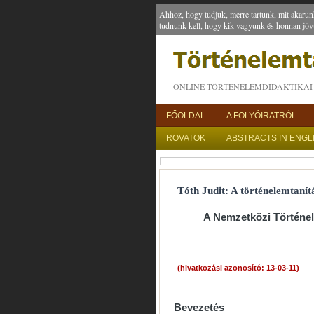
Ahhoz, hogy tudjuk, merre tartunk, mit akarun
tudnunk kell, hogy kik vagyunk és honnan jöv
ONLINE TÖRTÉNELEMDIDAKTIKAI 
FŐOLDAL
A FOLYÓIRATRÓL
ROVATOK
ABSTRACTS IN ENGL
Tóth Judit: A történelemtanítá
A Nemzetközi Történe
(hivatkozási azonosító: 13-03-11)
Bevezetés