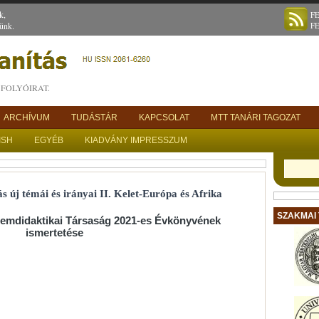
k,
F
ünk.
F
FOLYÓIRAT.
ARCHÍVUM
TUDÁSTÁR
KAPCSOLAT
MTT TANÁRI TAGOZAT
ISH
EGYÉB
KIADVÁNY IMPRESSZUM
s új témái és irányai II. Kelet-Európa és Afrika
SZAKMAI
lemdidaktikai Társaság 2021-es Évkönyvének
ismertetése