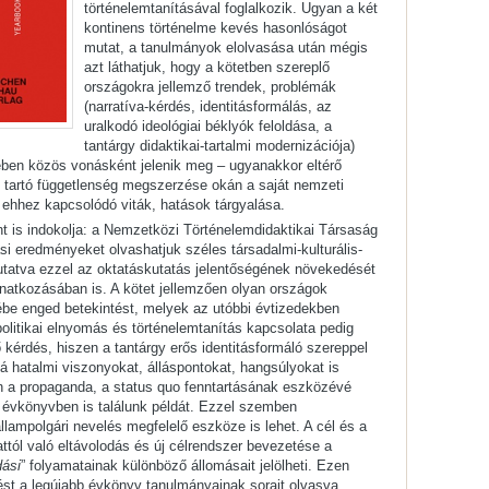
történelemtanításával foglalkozik. Ugyan a két
kontinens történelme kevés hasonlóságot
mutat, a tanulmányok elolvasása után mégis
azt láthatjuk, hogy a kötetben szereplő
országokra jellemző trendek, problémák
(narratíva-kérdés, identitásformálás, az
uralkodó ideológiai béklyók feloldása, a
tantárgy didaktikai-tartalmi modernizációja)
ében közös vonásként jelenik meg – ugyanakkor eltérő
 tartó függetlenség megszerzése okán a saját nemzeti
z ehhez kapcsolódó viták, hatások tárgyalása.
nt is indokolja: a Nemzetközi Történelemdidaktikai Társaság
si eredményeket olvashatjuk széles társadalmi-kulturális-
utatva ezzel az oktatáskutatás jelentőségének növekedését
onatkozásában is. A kötet jellemzően olyan országok
ébe enged betekintést, melyek az utóbbi évtizedekben
 politikai elnyomás és történelemtanítás kapcsolata pedig
 kérdés, hiszen a tantárgy erős identitásformáló szereppel
bbá hatalmi viszonyokat, álláspontokat, hangsúlyokat is
n a propaganda, a status quo fenntartásának eszközévé
 évkönyvben is találunk példát. Ezzel szemben
lampolgári nevelés megfelelő eszköze is lehet. A cél és a
ttól való eltávolodás és új célrendszer bevezetése a
dási
” folyamatainak különböző állomásait jelölheti. Ezen
st a legújabb évkönyv tanulmányainak sorait olvasva.