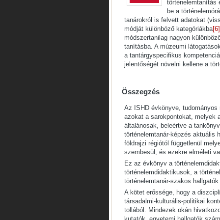
történelemtanítás
be a történelemórá
tanárokról is felvett adatokat (vi
módját különböző kategóriákba
[6]
módszertanilag nagyon különböz
tanításba. A múzeumi látogatások
a tantárgyspecifikus kompetenciá
jelentőségét növelni kellene a tö
Összegzés
Az ISHD évkönyve, tudományos rel
azokat a sarokpontokat, melyek a
általánosak, beleértve a tanköny
történelemtanár-képzés aktuális 
földrajzi régiótól függetlenül me
szembesül, és ezekre elméleti va
Ez az évkönyv a történelemdidak
történelemdidaktikusok, a történe
történelemtanár-szakos hallgatók
A kötet erőssége, hogy a diszcipl
társadalmi-kulturális-politikai k
tollából. Mindezek okán hivatkozo
kutatók, egyetemi hallgatók szám