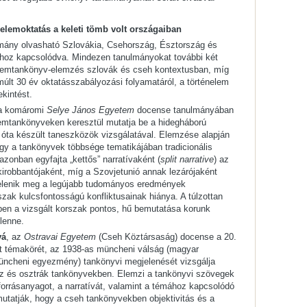
lemoktatás a keleti tömb volt országaiban
mány olvasható Szlovákia, Csehország, Észtország és
hoz kapcsolódva. Mindezen tanulmányokat további két
elemtankönyv-elemzés szlovák és cseh kontextusban, míg
múlt 30 év oktatásszabályozási folyamatáról, a történelem
ekintést.
a komáromi
Selye János Egyetem
docense tanulmányában
lemtankönyveken keresztül mutatja be a hidegháború
 óta készült taneszközök vizsgálatával. Elemzése alapján
gy a tankönyvek többsége tematikájában tradicionális
azonban egyfajta „kettős” narratívaként (
split narrative
) az
irobbantójaként, míg a Szovjetunió annak lezárójaként
 jelenik meg a legújabb tudományos eredmények
zak kulcsfontosságú konfliktusainak hiánya. A túlzottan
ben a vizsgált korszak pontos, hű bemutatása korunk
lenne.
vá
, az
Ostravai Egyetem
(Cseh Köztársaság) docense a 20.
tt témakörét, az 1938-as müncheni válság (magyar
müncheni egyezmény) tankönyvi megjelenését vizsgálja
asz és osztrák tankönyvekben. Elemzi a tankönyvi szövegek
forrásanyagot, a narratívát, valamint a témához kapcsolódó
utatják, hogy a cseh tankönyvekben objektivitás és a