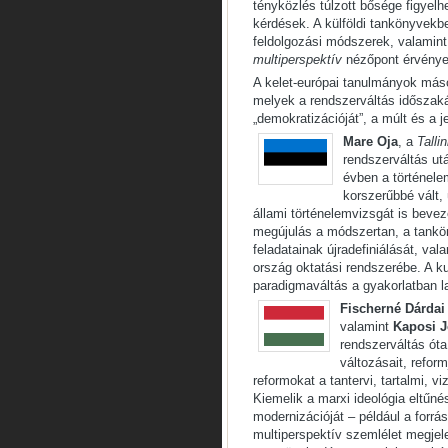
tényközlés túlzott bősége figyelh
kérdések. A külföldi tankönyvekbe
feldolgozási módszerek, valamint
multiperspektív
nézőpont érvényes
A kelet-európai tanulmányok máso
melyek a rendszerváltás időszaká
„demokratizációját”, a múlt és a j
Mare Oja
, a
Talli
rendszerváltás utá
évben a történele
korszerűbbé vált, 
állami történelemvizsgát is bevez
megújulás a módszertan, a tankö
feladatainak újradefiniálását, val
ország oktatási rendszerébe. A k
paradigmaváltás a gyakorlatban 
Fischerné Dárdai
valamint
Kaposi J
rendszerváltás óta
változásait, reform
reformokat a tantervi, tartalmi, 
Kiemelik a marxi ideológia eltűné
modernizációját – például a forrá
multiperspektív szemlélet megjel