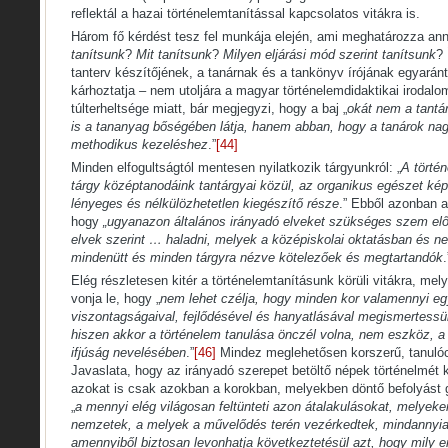
reflektál a hazai történelemtanítással kapcsolatos vitákra is.
Három fő kérdést tesz fel munkája elején, ami meghatározza ann
tanítsunk
?
Mit tanítsunk
?
Milyen eljárási mód szerint tanítsunk
? 
tanterv készítőjének, a tanárnak és a tankönyv írójának egyarán
kárhoztatja – nem utoljára a magyar történelemdidaktikai irodalo
túlterheltsége miatt, bár megjegyzi, hogy a baj „
okát nem a tant
is a tananyag bőségében látja, hanem abban, hogy a tanárok nag
methodikus kezeléshez
.”
[44]
Minden elfogultságtól mentesen nyilatkozik tárgyunkról: „
A törté
tárgy középtanodáink tantárgyai közül, az organikus egészet ké
lényeges és nélkülözhetetlen kiegészítő része
.” Ebből azonban a
hogy
„ugyanazon általános irányadó elveket szükséges szem előt
elvek szerint … haladni, melyek a középiskolai oktatásban és n
mindenütt és minden tárgyra nézve kötelezőek és megtartandók
.
Elég részletesen kitér a történelemtanításunk körüli vitákra, mel
vonja le, hogy „
nem lehet czélja, hogy minden kor valamennyi e
viszontagságaival, fejlődésével és hanyatlásával megismertess
hiszen akkor a történelem tanulása önczél volna, nem eszköz, a 
ifjúság nevelésében
.”
[46]
Mindez meglehetősen korszerű, tanulóce
Javaslata, hogy az irányadó szerepet betöltő népek történelmét k
azokat is csak azokban a korokban, melyekben döntő befolyást gy
„
a mennyi elég világosan feltünteti azon átalakulásokat, melye
nemzetek, a melyek a művelődés terén vezérkedtek, mindannyia
amennyiből biztosan levonhatja következtetésül azt, hogy mily e