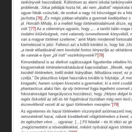
tankönyvek
használatát. Különösen az elemi iskolai tankönyvek
problémák. Jókai példáját hozta fel, aki nem „átallott” népiskolai 
ugyan hibák csúsztak, de ezeket a nagy író készséggel és a fela
javította.
[76]
„
És mégis jobban eltalálta a gyermek kedélyéhez s 
pl. Horváth Mihály, ki a mellett hogy történetirodalmunk dísze, e
volt
.”
[77]
Az a véleménye ugyanis, hogy „…
a tanító talán maga 
irodalmi kitűnőségnek, mint valamely ismeretlennek könyvéből, 
van a magyar történet szelleme
,” amit Márki mindennél fontosabb
kiemeléssel is jelzi. Felteszi azt a költői kérdést is, hogy bár „
Ut
„a tanár előadásánál nem kevésbé fontos tényezője az oktatásnak
de
vannak-e ilyen „jól írott” vezérkönyveink
?”
[78]
Kimondatlanul is az
életkori sajátosságok
figyelembe vételére hív
kisgyermekek történelemoktatásával kapcsolatban: „
Mesék, regé
kezdett történelem, kellő érdek hiányában, féltudásra vezet; ez p
czélja
.” De plasztikus képet használva tovább is folytatja: „
A mes
kiragadni, hanem szépen kivezetni a gyermeket, ki a mint csodá
phantasticus alakú fáin, ép oly örömmel fogja legeltetni szemeit 
fokozatosságot hangsúlyozva hozzáteszi, hogy „
Helyes dolgot k
regés őskorból az idő és tér fogalmával tisztában még nem levő
észrevétlenül vezeti át az igazi történelem mezejére
.”
[79]
Az
egyetemes és hazai történelem viszonyáról
axiómaszerű megá
nemzeteknél hazai, nálunk kisebbeknél világtörténelem a keret
és egészben véve
…
ugyanaz
. […]
Fő feladat
– és itt idézi az g
„
megösmertetni a növendékekkel, miként nyilvánúl egyes történ