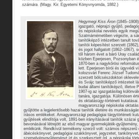
számára
. (Magy. Kir. Egyetemi Könyvnyomda, 1882.)
Hegymegi Kiss Áron
(1845–1908) 
igazgató, néprajzi gyűjtő, pedagó
és népiskolai nevelés egyik megúj
Szatmárnémetiben végezte, a sár
tanítóképző intézetben tanult tov
tanítói képesítést szerzett (1862),
és jogot hallgatott (1862–1867), ső
től három évet a báró Uray családn
közben Eperjesen, Pozsonyban é
1870-ben a nagykőrösi református
lett. Eperjesen bírói és ügyvédi v
kolozsvári Ferenc József Tudom
szerzett bölcsészdoktori oklevel
és Svájc tanítóképző intézeteit l
budai állami tanítóképző, illetv
1907-ig az igazgatásilag különváló
tanára, igazgatója. Különösen ér
és oktatásügy-történeti kutatásai
magyarországi népiskolai oktatás 
gyűjtötte a legjelentősebb hazai tanítók életére és munkásságár
írásos emlékeket. Amagyarországi pedagógiai tárgytörténeti
kut
gyűjtések elindítója volt, 1891-ben irányításával tanítók százai
bevonásával létrejött az első magyar gyermekjáték-gyűjtemény,
emlékünk. Rendkívül termékeny szerző volt: számos népszerű 
ábécéskönyvet, pedagógiai szakkönyvet, jegyzetet, tankönyvet
szemelvénygyűjteményt írt és szerkesztett (pl. a népiskolai tört