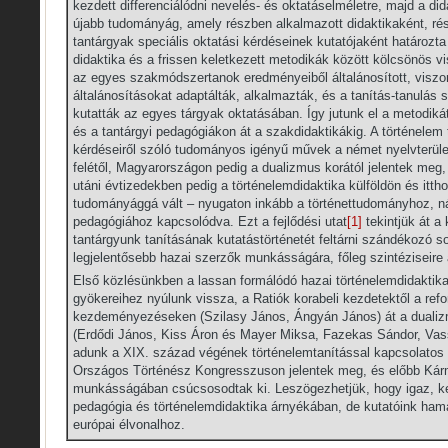
kezdett differenciálódni nevelés- és oktatáselméletre, majd a di
újabb tudományág, amely részben alkalmazott didaktikaként, ré
tantárgyak speciális oktatási kérdéseinek kutatójaként határozta
didaktika és a frissen keletkezett metodikák között kölcsönös vis
az egyes szakmódszertanok eredményeiből általánosított, viszo
általánosításokat adaptálták, alkalmazták, és a tanítás-tanulás 
kutatták az egyes tárgyak oktatásában. Így jutunk el a metodik
és a tantárgyi pedagógiákon át a szakdidaktikákig. A történelem
kérdéseiről szóló tudományos igényű művek a német nyelvterüle
felétől, Magyarországon pedig a dualizmus korától jelentek meg
utáni évtizedekben pedig a történelemdidaktika külföldön és itth
tudományággá vált – nyugaton inkább a történettudományhoz, ná
pedagógiához kapcsolódva. Ezt a fejlődési utat
[1]
tekintjük át a 
tantárgyunk tanításának kutatástörténetét feltárni szándékozó 
legjelentősebb hazai szerzők munkásságára, főleg szintéziseire
Első közlésünkben a lassan formálódó hazai történelemdidaktika
gyökereihez nyúlunk vissza, a Ratiók korabeli kezdetektől a ref
kezdeményezéseken (Szilasy János, Ángyán János) át a dualizm
(Erdődi János, Kiss Áron és Mayer Miksa, Fazekas Sándor, Vass 
adunk a XIX. század végének történelemtanítással kapcsolatos 
Országos Történész Kongresszuson jelentek meg, és előbb Kár
munkásságában csúcsosodtak ki. Leszögezhetjük, hogy igaz, k
pedagógia és történelemdidaktika árnyékában, de kutatóink hama
európai élvonalhoz.