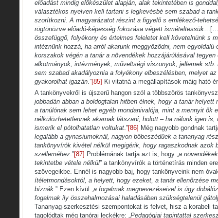
előadást mindig előkészület alapján, alak tekintetében is gonddal
választékos nyelven kell tartani s legkevésbé sem szabad a t
szorítkozni. A magyarázatot részint a figyelő s emlékező-tehetsé
rögtönözve előadó-képesség fokozása végett ismételtessük
…[…
összefüggő, folyékony és értelmes feleletet kell követelnünk s 
intéznünk hozzá, ha arról akarunk meggyőződni, nem egyoldalú-
korszakok végén a tanár a növendékek hozzájárúlásával tegyen
alkotmányok, intézmények, műveltségi viszonyok, jellemek stb. 
sem szabad akadályoznia a folyékony elbeszélésben, melyet az
gyakorolhat igazán
.”
[85]
Ki vitatná a megállapítások máig ható é
A tankönyvekről is újszerű hangon szól a többszörös tankönyvsz
jobbadán abban a boldogtalan hitben élnek, hogy a tanár helyett 
a tanúlónak sem lehet egyéb mondanivalója, mint a mennyit ők 
nélkülözhetetlennek akarnak látszani, holott – ha nálunk igen is
ismerik el pótolhatatlan voltukat
.”
[86]
Még nagyobb gondnak tartja
legalább a gynasiumoknál, nagyon bőbeszédűek a tananyag rész
tankönyvírók kivétel nélkül megigérik, hogy ragaszkodnak azok 
szelleméhez
.”
[87]
Problémának tartja azt is, hogy „
a növendékek 
tekintetbe vétele nélkül
” a tankönyvírók a történetírás minden er
szövegeikbe. Ennél is nagyobb baj, hogy tankönyveink nem óva
ítéletmondásoktól, a helyett, hogy ezeket, a tanár ellenőrzése m
bíznák
.” Ezen kívül „
a fogalmak megnevezéseivel is úgy dobáló
fogalmak ily összehalmozásai haladásában szükségtelenül gátolj
Tananyag-szerkesztési szempontokat is felvet, hisz a korabeli 
tagolódtak még tanórai leckékre: „
Pedagógiai tapintattal szerkeszt