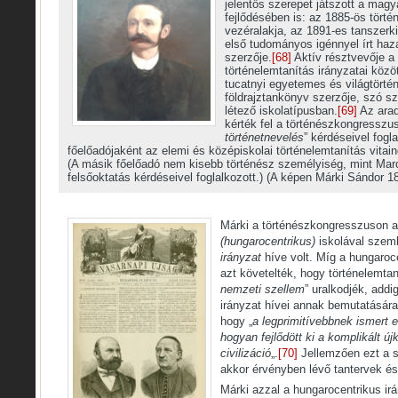
jelentős szerepet játszott a magy
fejlődésében is: az 1885-ös tört
vezéralakja, az 1891-es tanszerki
első tudományos igénnyel írt ha
szerzője.
[68]
Aktív résztvevője a
történelemtanítás irányzatai közö
tucatnyi egyetemes és világtörté
földrajztankönyv szerzője, szó s
létező iskolatípusban.
[69]
Az arad
kérték fel a történészkongresszus
történetnevelés
” kérdéseivel fogla
főelőadójaként az elemi és középiskolai történelemtanítás vitai
(A másik főelőadó nem kisebb történész személyiség, mint Marcz
felsőoktatás kérdéseivel foglalkozott.) (A képen Márki Sándor 1
Márki a történészkongresszuson 
(hungarocentrikus)
iskolával sze
irányzat
híve volt. Míg a hungaroce
azt követelték, hogy történelemta
nemzeti szellem
” uralkodjék, addi
irányzat hívei annak bemutatására
hogy „
a legprimitívebbnek ismert 
hogyan fejlődött ki a komplikált új
civilizáció
„.
[70]
Jellemzően ezt a s
akkor érvényben lévő tantervek és 
Márki azzal a hungarocentrikus i