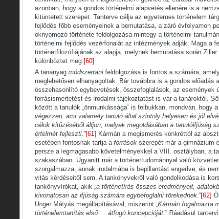
azonban, hogy a gondos történelmi alapvetés ellenére is a nemzet
kitüntetett szerepet. Tanterve célja az egyetemes történelem tár
fejlődés főbb eseményeinek a bemutatása, a záró évfolyamon p
oknyomozó története feldolgozása mintegy a történelmi tanulmán
történelmi fejlődés vezérfonalát az intézmények adják. Maga a fe
történetfilozófiájának az alapja, melynek bemutatása során Ziller
különböztet meg.
[60]
A tananyag
módszertani
feldolgozása is fontos a számára, amel
meglehetősen elhanyagoltak. Bár továbbra is a gondos előadás a
összehasonlító egybevetések, összefoglalások, az események új
forrásismertetést és irodalmi tájékoztatást is vár a tanároktól. S
között a tanulók „önmunkássága” is felbukkan, mondván, hogy a 
végezzen, ami valamely tanuló által szintoly helyesen és jól elv
célok kitűzéséből álljon, melyek megoldásában a tanulóifjúság sz
értelmét fejleszti
.”
[61]
Kármán a megismerés konkréttól az absztr
esetében fontosnak tartja a
források
szerepét már a gimnázium el
persze a legmagasabb követelményekkel a VIII. osztályban, a 
szakaszában. Ugyanitt már a történettudománnyal való közvetle
szorgalmazza, annak irodalmába is bepillantást engedve, és nem 
vitás kérdéseitől sem. A tankönyvekről való gondolkodása is korsz
tankönyvírókat, akik „
a történetírás összes eredményeit, adato
kivonatosan az ifjúság számára egybefoglalni törekednek
.”
[62]
Ös
Unger Mátyás megállapításával, miszerint „
Kármán fogalmazta m
történelemtanítás első
…
átfogó koncepcióját
.” Ráadásul tanterv