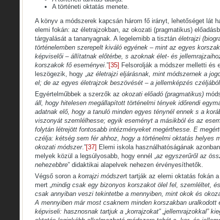
A történeti oktatás menete.
A könyv a módszerek kapcsán három fő irányt, lehetőséget lát h
elemi fokán: az életrajzokban, az okozati (pragmatikus) előadás
tárgyalását a tananyagnak. A legelemibb a tisztán
életrajzi (biog
történelemben szerepelt kiváló egyének – mint az egyes korsza
képviselői – állítatnak előtérbe, s azoknak élet- és jellemrajzaiho
korszakok fő eseményei
.”
[35]
Felsorolják a módszer melletti és e
leszögezik, hogy „
az életrajzi eljárásnak, mint módszernek a jog
el; de az egyes életrajzok beszövését – a jellemképzés czéljából
Egyértelműbbek a szerzők az
okozati előadó (pragmatikus)
módsz
áll, hogy hitelesen megállapított történelmi tények időrendi egy
adatnak elő, hogy a tanuló minden egyes ténynél ennek s a korá
viszonyát szemlélhesse; egyik eseményt a másikból és az es
folytán létrejött fontosabb intézményeket megérthesse. E megért
czélja: kétség sem fér ahhoz, hogy a történelmi oktatás helyes 
okozati módszer
.”
[37]
Elemi iskola használhatóságának azonban ko
melyek közül a legsúlyosabb, hogy ennél „
az egyszerűről az öss
nehezebbre
” didaktikai alapelvek nehezen érvényesíthetők.
Végső soron a
korrajzi módszer
t tartják az elemi oktatás fokán 
mert „
mindig csak egy bizonyos korszakot ölel fel, szemléltet,
csak annyiban veszi tekintetbe a mennyiben, mint okok és okozat
A mennyiben már most csaknem minden korszakban uralkodott 
képviseli: hasznosnak tartjuk a „korrajzokat” „jellemrajzokkal” kie