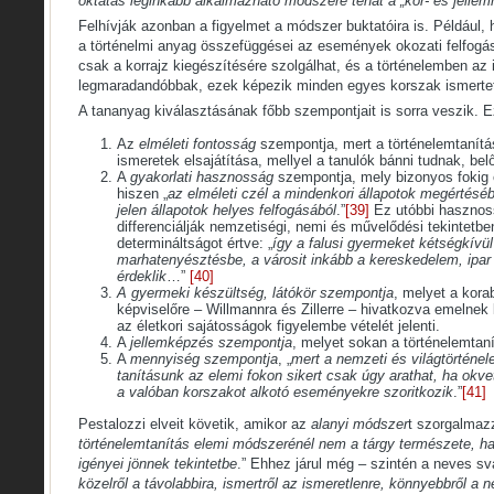
oktatás leginkább alkalmazható módszere tehát a „kor- és jelle
Felhívják azonban a figyelmet a módszer buktatóira is. Például, 
a történelmi anyag összefüggései az események okozati felfogása
csak a korrajz kiegészítésére szolgálhat, és a történelemben az
legmaradandóbbak, ezek képezik minden egyes korszak ismertető
A tananyag kiválasztásának főbb szempontjait is sorra veszik. 
Az
elméleti fontosság
szempontja, mert a történelemtanítá
ismeretek elsajátítása, mellyel a tanulók bánni tudnak, be
A
gyakorlati hasznosság
szempontja, mely bizonyos fokig e
hiszen „
az elméleti czél a mindenkori állapotok megértésébő
jelen állapotok helyes felfogásából
.”
[39]
Ez utóbbi hasznos
differenciálják nemzetiségi, nemi és művelődési tekintetbe
determináltságot értve: „
így a falusi gyermeket kétségkívü
marhatenyésztésbe, a városit inkább a kereskedelem, ipa
érdeklik
…”
[40]
A gyermeki készültség, látókör szempontja
, melyet a kora
képviselőre – Willmannra és Zillerre – hivatkozva emelnek
az életkori sajátosságok figyelembe vételét jelenti.
A
jellemképzés szempontja
, melyet sokan a történelemtaní
A
mennyiség szempontja
, „
mert a nemzeti és világtörténe
tanításunk az elemi fokon sikert csak úgy arathat, ha okv
a valóban korszakot alkotó eseményekre szoritkozik
.”
[41]
Pestalozzi elveit követik, amikor az
alanyi módszer
t szorgalmazz
történelemtanítás elemi módszerénél nem a tárgy természete, 
igényei jönnek tekintetbe
.” Ehhez járul még – szintén a neves s
közelről a távolabbira, ismertről az ismeretlenre, könnyebbről a 