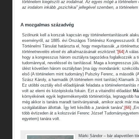
történelem kiegészíti az irodalmat. Az egyes mögé a történelem o
az irodalom inkább „pszichikai” jellegével szemben, a történelem 
A mozgalmas századvég
Szólnunk kell a korszak kapcsán egy történelemtanításunk alak
eseményről, az 1885. évi Országos Történész Kongresszusról. 
Történelmi Társulat határozta el, hogy megvitassák „
a történettu
történetnevelés elveit és alkalmazásának eszközeit
.”
[64]
A válas
hogy a kongresszus három osztályra tagozódva foglalkozzék a t
tudománnyal, neveléssel és tanítással. Maga a kongresszus július 3
ülést követően három osztályban [ma úgy mondanánk: szekcióba
első (A történelem mint tudomány) Pulszky Ferenc, a második (A
Szász Károly, a harmadik (A történelem mint tanítás) Klamarik J
Ez utóbbi osztály első előadójának feladata a történelemtanítás
volt az elemi és középiskola fokain. Ezt a vitaindító előadást
Má
környékének egyik legtermékenyebb történetírója, legnagyobb ha
még akkor is tanára maradt tanítványainak, amikor azok már ma
szolgálatában állottak. Így lett később a „tanárok tanára”,
[66]
„Erd
több évtizeden át a kolozsvári Ferenc József Tudományegyetem 
egyetem) tanára volt.
Márki Sándor – bár alapvetően tö