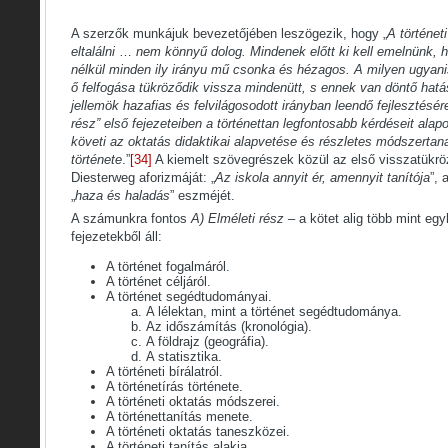
A szerzők munkájuk bevezetőjében leszögezik, hogy „
A történet
eltalálni
…
nem könnyű dolog. Mindenek előtt ki kell emelnünk, h
nélkül minden ily irányu mű csonka és hézagos. A milyen ugyanis
ő felfogása tükröződik vissza mindenütt, s ennek van döntő hatá
jellemök hazafias és felvilágosodott irányban leendő fejlesztésére
rész” első fejezeteiben a történettan legfontosabb kérdéseit ala
követi az oktatás didaktikai alapvetése és részletes módszertana
története
.”
[34]
A kiemelt szövegrészek közül az első visszatükrö
Diesterweg aforizmáját: „
Az iskola annyit ér, amennyit tanítója
”, 
„
haza és haladás
” eszméjét.
A számunkra fontos
A) Elméleti rész
– a kötet alig több mint e
fejezetekből áll:
A történet fogalmáról.
A történet céljáról.
A történet segédtudományai.
A lélektan, mint a történet segédtudománya.
Az időszámítás (kronológia).
A földrajz (geográfia).
A statisztika.
A történeti bírálatról.
A történetírás története.
A történeti oktatás módszerei.
A történettanítás menete.
A történeti oktatás taneszközei.
A történeti tanítás alakja.