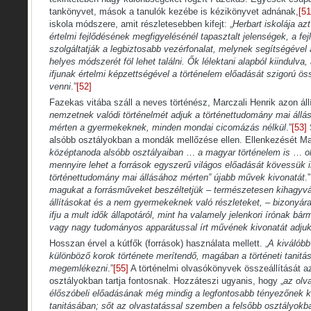
tankönyvet, mások a tanulók kezébe is kézikönyvet adnának,
[51
iskola módszere, amit részletesebben kifejt: „
Herbart iskolája az
értelmi fejlődésének megfigyelésénél tapasztalt jelenségek, a f
szolgáltatják a legbiztosabb vezérfonalat, melynek segítségével
helyes módszerét föl lehet találni. Ők lélektani alapból kiindulva
ifjunak értelmi képzettségével a történelem előadását szigorú ö
venni
.”
[52]
Fazekas vitába száll a neves történész, Marczali Henrik azon áll
nemzetnek valódi történelmét adjuk a történettudomány mai állá
mérten a gyermekeknek, minden mondai cicomázás nélkül
.”
[53]
alsóbb osztályokban a mondák mellőzése ellen. Ellenkezését Marcz
középtanoda alsóbb osztályaiban
…
a magyar történelem is
…
o
mennyire lehet a források egyszerű világos előadását kövessük 
történettudomány mai állásához mérten” újabb művek kivonatát
.
magukat a forrásműveket beszéltetjük – természetesen kihagyván
állításokat és a nem gyermekeknek való részleteket, – bizonyár
ifju a mult idők állapotáról, mint ha valamely jelenkori írónak bár
vagy nagy tudományos apparátussal írt művének kivonatát adju
Hosszan érvel a kútfők (források) használata mellett. „
A kiválóbb
különböző korok története merítendő, magában a történeti tanitás
megemlékezni
.”
[55]
A történelmi olvasókönyvek összeállítását 
osztályokban tartja fontosnak. Hozzáteszi ugyanis, hogy „
az olv
élőszóbeli előadásának még mindig a legfontosabb tényezőnek ke
tanitásában; sőt az olvastatással szemben a felsőbb osztályokb