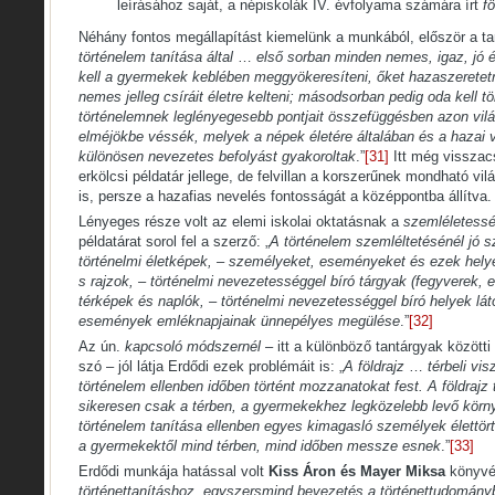
leírásához saját, a népiskolák IV. évfolyama számára írt
fö
Néhány fontos megállapítást kiemelünk a munkából, először a t
történelem tanítása által
…
első sorban minden nemes, igaz, jó é
kell a gyermekek keblében meggyökeresíteni, őket hazaszeretetre
nemes jelleg csíráit életre kelteni; másodsorban pedig oda kell 
történelemnek leglényegesebb pontjait összefüggésben azon vil
elméjökbe véssék, melyek a népek életére általában és a hazai 
különösen nevezetes befolyást gyakoroltak
.”
[31]
Itt még visszac
erkölcsi példatár jellege, de felvillan a korszerűnek mondható vi
is, persze a hazafias nevelés fontosságát a középpontba állítva.
Lényeges része volt az elemi iskolai oktatásnak a
szemléletess
példatárat sorol fel a szerző: „
A történelem szemléltetésénél jó s
történelmi életképek, – személyeket, eseményeket és ezek helye
s rajzok, – történelmi nevezetességgel bíró tárgyak (fegyverek, 
térképek és naplók, – történelmi nevezetességgel bíró helyek lát
események emléknapjainak ünnepélyes megülése
.”
[32]
Az ún.
kapcsoló módszernél
– itt a különböző tantárgyak közötti
szó – jól látja Erdődi ezek problémáit is: „
A földrajz
…
térbeli vi
történelem ellenben időben történt mozzanatokat fest. A földrajz 
sikeresen csak a térben, a gyermekekhez legközelebb levő környe
történelem tanítása ellenben egyes kimagasló személyek élettört
a gyermekektől mind térben, mind időben messze esnek
.”
[33]
Erdődi munkája hatással volt
Kiss Áron és Mayer Miksa
könyvé
történettanításhoz, egyszersmind bevezetés a történettudományba