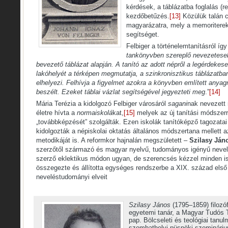
kérdések, a táblázatba foglalás (r
kezdőbetűzés.
[13]
Közülük talán c
magyarázatra, mely a memoriterek
segítséget.
Felbiger a történelemtanításról így í
tankönyvben szereplő nevezeteseb
bevezető táblázat alapján. A tanító az adott népről a legérdekes
lakóhelyét a térképen megmutatja, a szinkronisztikus táblázatba
elhelyezi. Felhívja a figyelmet azokra a könyvben említett anya
beszélt. Ezeket táblai vázlat segítségével jegyezteti meg
.”
[14]
Mária Terézia a kidolgozó Felbiger városáról
sagani
nak nevezett
életre hívta a
normaiskolá
kat,
[15]
melyek az új tanítási módszerre
„továbbképzését” szolgálták. Ezen iskolák tanítóképző tagozatai
kidolgozták a népiskolai oktatás általános módszertana mellett a
metodikáját is. A reformkor hajnalán megszületett –
Szilasy Ján
szerzőtől származó és magyar nyelvű, tudományos igényű nevel
szerző eklektikus módon ugyan, de szerencsés kézzel minden i
összegezte és állította egységes rendszerbe a XIX. század els
neveléstudományi elveit
Szilasy János
(1795–1859) filozóf
egyetemi tanár, a Magyar Tudós T
pap. Bölcseleti és teológiai tanul
szombathelyi püspöki szeminárium