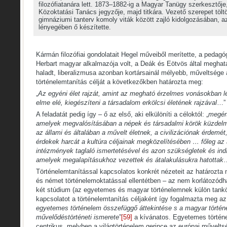
filozófiatanára lett. 1873–1882-ig a Magyar Tanügy szerkesztője
Közoktatási Tanács jegyzője, majd titkára. Vezető szerepet tölt
gimnáziumi tanterv komoly viták között zajló kidolgozásában, 
lényegében ő készítette.
Kármán filozófiai gondolatait Hegel műveiből merítette, a pedagóg
Herbart magyar alkalmazója volt, a Deák és Eötvös által meghatár
haladt, liberalizmusa azonban kortársainál mélyebb, műveltsége 
történelemtanítás célját a következőkben határozta meg:
„
Az egyéni élet rajzát, amint az megható érzelmes vonásokban lép
elme elé, kiegészíteni a társadalom erkölcsi életének rajzával
…”
A feladatát pedig így – ő az első, aki elkülöníti a céloktól: „
megért
amelyek megvalósításában a népek és társadalmi körök küzdelme 
az állami és általában a művelt életnek, a civilizációnak érdemét,
érdekek harcát a kultúra céljainak megközelítésében … főleg az 
intézmények taglaló ismertetésével és azon szükségletek és ind
amelyek megalapításukhoz vezettek és átalakulásukra hatottak
Történelemtanítással kapcsolatos konkrét nézeteit az határozta 
és német történelemoktatással ellentétben – az nem korlátozódha
két stúdium (az egyetemes és magyar történelemnek külön tankön
kapcsolatot a történelemtanítás céljaként így fogalmazta meg az
egyetemes történelem összefüggő áttekintése s a magyar törté
művelődéstörténeti ismerete
”
[59]
a kívánatos. Egyetemes történe
centrikus, melyben a világtörténelem gerince az európai műveltsé