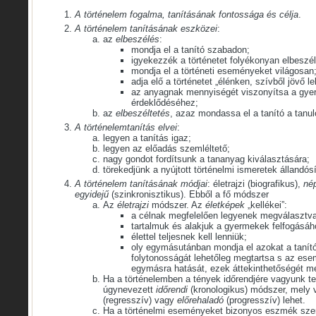
A történelem fogalma, tanításának fontossága és célja
.
A történelem tanításának eszközei
:
az
elbeszélés
:
mondja el a tanító szabadon;
igyekezzék a történetet folyékonyan elbeszél
mondja el a történeti eseményeket világosan
adja elő a történetet „élénken, szívből jövő le
az anyagnak mennyiségét viszonyítsa a gy
érdeklődéséhez;
az
elbeszéltetés
, azaz mondassa el a tanító a tanul
A történelemtanítás elvei
:
legyen a tanítás igaz;
legyen az előadás szemléltető;
nagy gondot fordítsunk a tananyag kiválasztására;
törekedjünk a nyújtott történelmi ismeretek állandósí
A történelem tanításának módjai
: életrajzi (biografikus),
né
egyidejű
(szinkronisztikus). Ebből a fő módszer
Az
életrajzi
módszer. Az
életképek
„kellékei”:
a célnak megfelelően legyenek megválasztva
tartalmuk és alakjuk a gyermekek felfogásáh
élettel teljesnek kell lenniük;
oly egymásutánban mondja el azokat a tanító
folytonosságát lehetőleg megtartsa s az ese
egymásra hatását, ezek áttekinthetőségét m
Ha a történelemben a tények időrendjére vagyunk tek
úgynevezett
időrendi
(kronologikus) módszer, mely
(regresszív) vagy
előrehaladó
(progresszív) lehet.
Ha a történelmi eseményeket bizonyos eszmék szeri