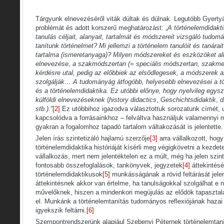
Tárgyunk elnevezéséről viták dúltak és dúlnak. Legutóbb Gyerty
problémát és adott korszerű meghatározást: „
A történelemdidakti
tanulás céljait, alanyait, tartalmát és módszereit vizsgáló tudo
tanítunk történelmet? Mi jellemzi a történelem tanulóit és tanárai
tartalma (ismeretanyaga)? Milyen módszereket és eszközöket a
elnevezése, a
szakmódszertan
(= speciális módszertan, szakme
kérdésre utal, pedig az előbbiek az elsődlegesek, a módszerek a
szolgálják… A tudományág átfogóbb, helyesebb elnevezései a
t
és a
történelemdidaktika.
Ez utóbbi előnye, hogy nyelvileg egysz
külföldi elnevezéseknek
(
history didactics
,
Geschichtsdidaktik
,
d
stb.)
.”
[2]
Ez utóbbihoz igazodva választottuk sorozatunk címét, 
kapcsolódva a forrásainkhoz – felváltva használjuk valamennyi 
gyakran a fogalomhoz tapadó tartalom váltakozását is jelentette.
Jelen írás szintetizáló hajlamú szerzője
[3]
arra vállalkozott, hog
történelemdidaktika históriáját kísérli meg végigkövetni a kezde
vállalkozás, mert nem jelentéktelen ez a múlt, még ha jelen szin
fontosabb összefoglalások, tankönyvek, jegyzetek
[4]
áttekintésé
történelemdidaktikusok
[5]
munkásságának a rövid feltárását jelen
áttekintésnek akkor van értelme, ha tanulságokkal szolgálhat e
művelőknek, hiszen a mindenkori megújulás az elődök tapasztala
el. Munkánk a történelemtanítás tudományos reflexiójának haza
igyekszik feltárni.
[6]
Szempontrendszerünk alapjául Szebenyi Péternek történelemtaní