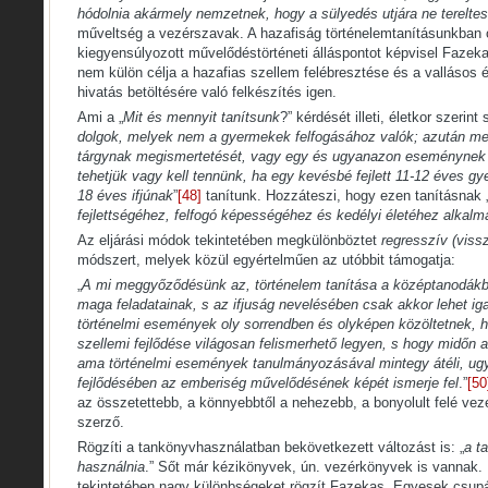
hódolnia akármely nemzetnek, hogy a sülyedés utjára ne terelte
műveltség a vezérszavak. A hazafiság történelemtanításunkban 
kiegyensúlyozott művelődéstörténeti álláspontot képvisel Fazeka
nem külön célja a hazafias szellem felébresztése és a vallásos é
hivatás betöltésére való felkészítés igen.
Ami a „
Mit és mennyit tanítsunk
?” kérdését illeti, életkor szerint 
dolgok, melyek nem a gyermekek felfogásához valók; azután m
tárgynak megismertetését, vagy egy és ugyanazon eseménynek
tehetjük vagy kell tennünk, ha egy kevésbé fejlett 11-12 éves 
18 éves ifjúnak
”
[48]
tanítunk. Hozzáteszi, hogy ezen tanításnak 
fejlettségéhez, felfogó képességéhez és kedélyi életéhez alkalma
Az eljárási módok tekintetében megkülönböztet
regresszív (viss
módszert, melyek közül egyértelműen az utóbbit támogatja:
„
A mi meggyőződésünk az, történelem tanítása a középtanodákb
maga feladatainak, s az ifjuság nevelésében csak akkor lehet i
történelmi események oly sorrendben és olyképen közöltetnek,
szellemi fejlődése világosan felismerhető legyen, s hogy midőn az
ama történelmi események tanulmányozásával mintegy átéli, ug
fejlődésében az emberiség művelődésének képét ismerje fel
.”
[50
az összetettebb, a könnyebbtől a nehezebb, a bonyolult felé veze
szerző.
Rögzíti a tankönyvhasználatban bekövetkezett változást is: „
a t
használnia
.” Sőt már kézikönyvek, ún. vezérkönyvek is vannak.
tekintetében nagy különbségeket rögzít Fazekas. Egyesek csupán