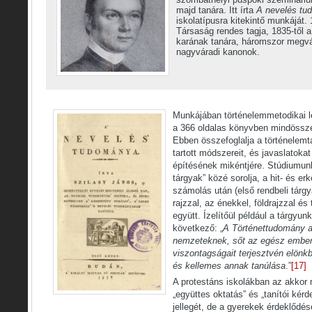
majd tanára. Itt írta
A nevelés tu
iskolatípusra kitekintő munkáját.
Társaság rendes tagja, 1835-től a
karának tanára, háromszor megvál
nagyváradi kanonok.
Munkájában történelemmetodikai le
a 366 oldalas könyvben mindössze
Ebben összefoglalja a történelemt
tartott módszereit, és javaslatok
építésének mikéntjére. Stúdiumun
tárgyak” közé sorolja, a hit- és er
számolás után (első rendbeli tárgy
rajzzal, az énekkel, földrajzzal 
együtt. Ízelítőül például a tárgyu
következő: „
A Történettudomány a
nemzeteknek, sőt az egész embe
viszontagságait terjesztvén elön
és kellemes annak tanúlása
.”
[17]
A protestáns iskolákban az akkor
„együttes oktatás” és „tanítói kér
jellegét, de a gyerekek érdeklődés