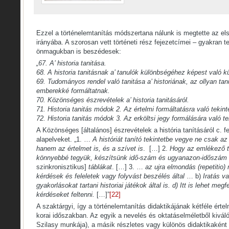
Ezzel a történelemtanítás módszertana nálunk is megtette az els
irányába. A szorosan vett történeti rész fejezetcímei – gyakran t
önmagukban is beszédesek:
„67. A’ historia tanitása.
68. A historia tanitásnak a’ tanulók különbségéhez képest való k
69. Tudományos rendel való tanitása a’ historiának, az ollyan tanu
emberekké formáltatnak.
70. Közönséges észrevételek a’ historia tanitásáról.
71. Historia tanitás módok 2. Az értelmi formáltatásra való tekint
72. Historia tanitás módok 3. Az erköltsi jegy formálására való te
A Közönséges [általános] észrevételek a história tanításáról c. f
alapelveket. „1. …
A históriát tanító tekintetbe vegye ne csak a
hanem az értelmet is, és a szívet is
. […] 2.
Hogy az emlékező t
könnyebbé tegyük, készítsünk idő-szám és ugyanazon-időszám
szinkronisztikus]
táblákat
. […] 3. …
az ujra elmondás (repetitio)
kérdések és feleletek vagy folyvást beszélés által
… b)
Iratás va
gyakorlásokat tartani historiai játékok által is. d) Itt is lehet m
kérdéseket feltenni.
[…]”
[22]
A szaktárgyi, így a történelemtanítás didaktikájának kétféle ért
korai időszakban. Az egyik a nevelés és oktatáselméletből kiváló 
Szilasy munkája), a másik részletes vagy különös didaktikaként