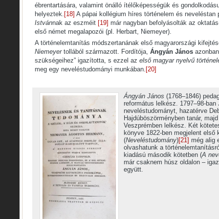
ébrentartására, valamint önálló ítélőképességük és gondolkodásuk
helyeztek.
[18]
A pápai kollégium híres történelem és neveléstan
István
nak az eszméit
[19]
már nagyban befolyásolták az oktatás-, 
első német megalapozói (pl. Herbart, Niemeyer).
A történelemtanítás módszertanának első magyarországi kifejté
Niemeyer
tollából származott. Fordítója,
Ángyán János
azonban
szükségeihez” igazította, s ezzel az
első magyar nyelvű történe
meg egy neveléstudományi munkában.
[20]
Ángyán János
(1768–1846) pedagó
református lelkész. 1797–98-ban 
neveléstudományt, hazatérve De
Hajdúböszörményben tanár, majd 
Veszprémben lelkész. Két kötete
könyve 1822-ben megjelent első 
(
Neveléstudomány
)
[21]
még alig e
olvashatunk a történelemtanításr
kiadású második kötetben (
A nev
már csaknem húsz oldalon – igaz, 
együtt.