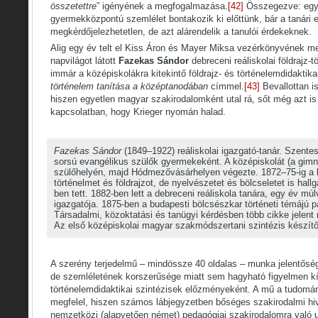
összetettre
” igényének a megfogalmazása.
[42]
Összegezve: egy
gyermekközpontú szemlélet bontakozik ki előttünk, bár a tanári 
megkérdőjelezhetetlen, de azt alárendelik a tanulói érdekeknek.
Alig egy év telt el Kiss Áron és Mayer Miksa vezérkönyvének me
napvilágot látott
Fazekas Sándor
debreceni reáliskolai földrajz-
immár a középiskolákra kitekintő földrajz- és történelemdidaktik
történelem tanítása a középtanodában
címmel.
[43]
Bevallottan i
hiszen egyetlen magyar szakirodalomként utal rá, sőt még azt is
kapcsolatban, hogy Krieger nyomán halad.
Fazekas Sándor
(1849–1922) reáliskolai igazgató-tanár. Szente
sorsú evangélikus szülők gyermekeként. A középiskolát (a gimn
szülőhelyén, majd Hódmezővásárhelyen végezte. 1872–75-ig a 
történelmet és földrajzot, de nyelvészetet és bölcseletet is hallg
ben tett. 1882-ben lett a debreceni reáliskola tanára, egy év múl
igazgatója. 1875-ben a budapesti bölcsészkar történeti témájú pá
Társadalmi, közoktatási és tanügyi kérdésben több cikke jelent 
Az első középiskolai magyar szakmódszertani szintézis készítő
A szerény terjedelmű – mindössze 40 oldalas – munka jelentősé
de szemléletének korszerűsége miatt sem hagyható figyelmen k
történelemdidaktikai szintézisek előzményeként. A mű a tudomá
megfelel, hiszen számos lábjegyzetben bőséges szakirodalmi hiv
nemzetközi (alapvetően német) pedagógiai szakirodalomra való u