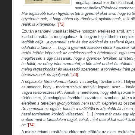
megállapítással kezdte előadását,
nemzet öndicsőítésének eszköze; 
Már legalsóbb fokon figyelmezteti a gyermekeket arra, hogy tört
egyetemesnek, s hogy ebben oly törvények nyilatkoznak, mik ál
reánk is kiterjednek
.”
[72]
Ezután a tantervi utasítást idézve hosszan értekezett arról, amit
kiadott utasítás is megfogalmaz, ti. hogyan teljesíthető a népisk
legfőbb
célja
, „
a gyermeki szív és ész erkölcsi és szellemi fejle
odahatni a tanító,
…
hogy a gyermek lelkében élénk képzetek ra
tartós háttért képeznek az emlékezetnek s értelemnek, egyszers
megillessék s úgy hassanak, hogy a gyermek lelkében az isteni g
és hálát, az erény iránt szeretetet, a bűn iránt undort és utálatot
meleg ragaszkodást és lelkesedő szeretetet, a törvények iránt ped
ébreszszenek és ápoljanak
.”
[73]
A
népiskolai történelemtanításról
viszonylag röviden szólt. Helyes
az anyagot, hogy – modern szóval motivált legyen, azaz – „
kiván
vágya felébresztessék
”. Annak ismeretében, hogy életrajzokon ke
történelmet, jó pedagógiai érzékkel hozzáteszi azonban: „
Míg a 
életében s tetteiben gyönyörködni nem tanúlt, képtelen az össze
De nemcsak az egyén, hanem a szülőföld is közelebb áll hozzá; a
hazai történelem köréből választani
. […]
Innen már csak egy lé
embert mint a társadalom tagját, tehát, mint másokkal való közö
be
.”
[74]
A minisztériumi utasítások ekkor már előírták az elemi és közép