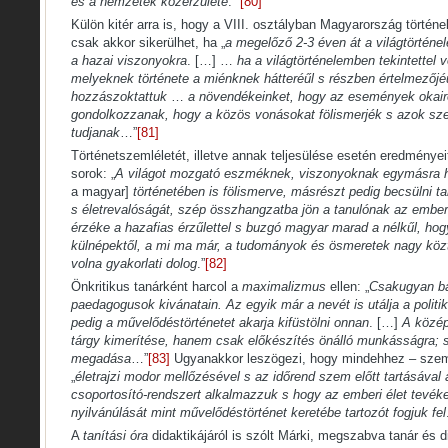
és a nemzetek közérzülete
.””
[80]
Külön kitér arra is, hogy a VIII. osztályban Magyarország tört
csak akkor sikerülhet, ha „
a megelőző 2-3 éven át a világtörténel
a hazai viszonyokra
. […] …
ha a világtörténelemben tekintettel 
melyeknek története a miénknek hátteréűl s részben értelmezőjéü
hozzászoktattuk
…
a növendékeinket, hogy az események okair
gondolkozzanak, hogy a közös vonásokat fölismerjék s azok sze
tudjanak
…”
[81]
Történetszemléletét, illetve annak teljesülése esetén eredményeit
sorok: „
A világot mozgató eszméknek, viszonyoknak egymásra ha
a magyar]
történetében is fölismerve, másrészt pedig becsülni t
s életrevalóságát, szép összhangzatba jön a tanulónak az emberies
érzéke a hazafias érzűlettel s buzgó magyar marad a nélkűl, hog
külnépektől, a mi ma már, a tudományok és ösmeretek nagy kö
volna gyakorlati dolog
.”
[82]
Önkritikus tanárként harcol a
maximalizmus
ellen: „
Csakugyan ba
paedagogusok kivánatain. Az egyik már a nevét is utálja a politi
pedig a művelődéstörténetet akarja kifüstölni onnan
. […]
A közép
tárgy kimerítése, hanem csak előkészítés önálló munkásságra; 
megadása
…”
[83]
Ugyanakkor leszögezi, hogy mindehhez – szem
„
életrajzi modor mellőzésével s az időrend szem előtt tartásával
csoportosító-rendszert alkalmazzuk s hogy az emberi élet tevé
nyilvánúlását mint művelődéstörténet keretébe tartozót fogjuk fel
A
tanítási óra
didaktikájáról is szólt Márki, megszabva tanár és di