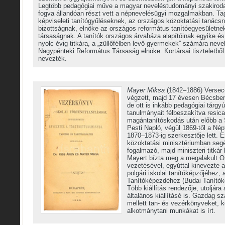
Legtöbb pedagógiai műve a magyar neveléstudományi szakiroda
fogva állandóan részt vett a népnevelésügyi mozgalmakban. Ta
képviseleti tanítógyűléseknek, az országos közoktatási tanác
bizottságnak, elnöke az országos református tanítóegyesületnek,
társaságnak. A tanítók országos árvaháza alapítóinak egyike é
nyolc évig titkára, a „züllőfélben levő gyermekek” számára neve
Nagypénteki Református Társaság elnöke. Kortársai tiszteletből 
nevezték.
Mayer Miksa
(1842–1886) Versece
végzett, majd 17 évesen Bécsben
de ott is inkább pedagógiai tárgyú
tanulmányait félbeszakítva resica
magántanítóskodás után előbb a 
Pesti Napló, végül 1869-től a Né
1870–1873-ig szerkesztője lett. E
közoktatási minisztériumban se
fogalmazó, majd miniszteri titkár 
Mayert bízta meg a megalakult
vezetésével, egyúttal kinevezte 
polgári iskolai tanítóképzőjéhez,
Tanítóképezdéhez (Budai Tanítók
Több kiállítás rendezője, utoljár
általános kiállításé is. Gazdag 
mellett tan- és vezérkönyveket, k
alkotmánytani munkákat is írt.