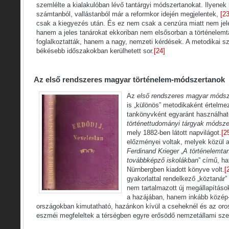
szemlélte a kialakulóban lévő tantárgyi módszertanokat. Ilyene
számtanból, vallástanból már a reformkor idején megjelentek,
[23
csak a kiegyezés után. És ez nem csak a cenzúra miatt nem jel
hanem a jeles tanárokat ekkoriban nem elsősorban a történelem
foglalkoztatták, hanem a nagy, nemzeti kérdések. A metodikai sz
békésebb időszakokban kerülhetett sor.
[24]
Az első rendszeres magyar történelem-módszertanok
Az
első rendszeres magyar módsz
is „különös” metodikaként értelme
tankönyvként egyaránt használhat
történettudományi tárgyak módsze
mely 1882-ben látott napvilágot.
[2
előzményei voltak, melyek közül 
Ferdinand Krieger
„
A történelemtan
továbbképző iskolákban
” című, ha
Nürnbergben kiadott könyve volt.
[
gyakorlattal rendelkező „köztanár”
nem tartalmazott új megállapításo
a hazájában, hanem inkább közép-
országokban kimutatható, hazánkon kívül a cseheknél és az oro
eszméi megfeleltek a térségben egyre erősödő nemzetállami sze