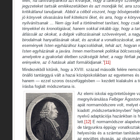
Mert, ha tanítványainktól azt kívánjuk, hogy a tankönyv szövegét
jegyzeteket tartsák emlékezetükben és azt mondják fel, arra szo
kritikátlanul tanuljanak. Abból a célból viszont, hogy bőségeseb
jó könyvek olvasására kell kötelezni őket, és arra, hogy e könyv
nyilvánítsanak … Nem úgy kell a történelmet tanítani, hogy csa
tényekkel és kronológiával, hanem sokkal inkább úgy, hogy a tanu
átlássák az okokat, a dolgok változásainak szövevényeit, a nagy
birodalmak hanyatlásának okait, és azokat a vonatkozásokat, 
események Isten egyházához kapcsolódnak, tehát azt, hogyan re
Isten egyházának a javára. Innen merítsenek politikai bölcsessé
amelyekre a gyakorlati életben szükségük lehet
;
a nagy férfiak p
erényekre, az ő hatásuk alatt formálódjanak
.”
[11]
Mindezekből kitűnik, hogy a XVIII. század második felére nemcs
önálló tantárggyá vált a hazai középiskolákban az egyetemes és
hanem — ezzel szoros összefüggésben — kezdett kialakulni a tö
írásba foglalt módszertana is.
Az elemi iskolai egyöntetűségre v
megnyilvánulása
Felbiger
Ágoston-r
apát normamódszere volt, melyet
kiadott „módszertankönyvben” fejt
nyelvű adaptációja hazánkban is 
lett.
[12]
E normamódszer alapelvei 
de tárgyunkra éppúgy vonatkoztak,
helyesírás és a számtan tanításár
az együttes olvasás, az olvasmán