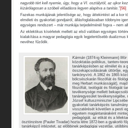
nagyobb tért kell nyernie, úgy, hogy a VI. osztálytól, az ujkor 
kizárólagosan a szóbeli előadásra legyen alapitva a tanitás
.”
[56]
Fazekas munkájának jelentősége az, hogy áttekintést ad a kor t
elméleti és gyakorlati gondjairól, állásfoglalásaiban többnyire ig
egységes rendszert – már munkája terjedelménél fogva – nem al
Az eklektikus kísérletek mellett az első valóban egységes törté
kialakítása a magyar pedagógia egyik legjelentősebb dualizmus k
nevéhez fűződik.
Kármán
(1874-ig Kleinmann)
Mór
közoktatás-politikus, tanterv-teore
tanárképzésben az elmélet és a g
összekapcsolásának úttörője, eg
tankönyvíró. A 1862 és 1865 köz
bölcsészkarán filozófiát és filológi
meg Herbart munkásságát), majd
filozófiát, teológiát és filológiát t
tevékenysége mellett bekapcsolód
tanáregyesület tevékenységébe,
József kultuszminiszter Lipcsébe 
gyakorlati tanárképzés tanulmány
visszatérését követően a pesti eg
egyetem magántanáraként mintegy
pedagógiát, az etikát és a lélekta
ösztönzésre (Pauler Tivadar) hozta létre 1872-ben a gyakorló f
tanárképző intézetet, az előbbinek pedagógiai vezetője, utóbbi