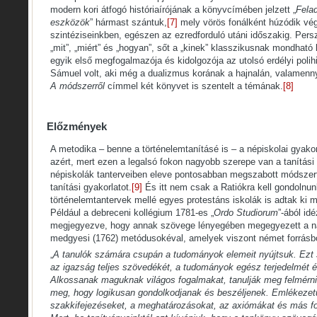
modern kori átfogó históriaírójának a könyvcímében jelzett „
Fela
eszközök
” hármast szántuk,
[7]
mely vörös fonálként húzódik vég
szintéziseinkben, egészen az ezredforduló utáni időszakig. Per
„mit”, „miért” és „hogyan”, sőt a „kinek” klasszikusnak mondható
egyik első megfogalmazója és kidolgozója az utolsó erdélyi poli
Sámuel volt, aki még a dualizmus korának a hajnalán, valamenny
A módszerről
címmel két könyvet is szentelt a témának.
[8]
Előzmények
A metodika – benne a történelemtanításé is – a népiskolai gyakor
azért, mert ezen a legalsó fokon nagyobb szerepe van a tanítás
népiskolák tanterveiben eleve pontosabban megszabott módszerta
tanítási gyakorlatot.
[9]
És itt nem csak a Ratiókra kell gondolnun
történelemtantervek mellé egyes protestáns iskolák is adtak ki m
Például a debreceni kollégium 1781-es „
Ordo Studiorum
”-ából id
megjegyezve, hogy annak szövege lényegében megegyezett a na
medgyesi (1762) metódusokéval, amelyek viszont német forrásbó
„
A tanulók számára csupán a tudományok elemeit nyújtsuk. Ezt sa
az igazság teljes szövedékét, a tudományok egész terjedelmét é
Alkossanak maguknak világos fogalmakat, tanulják meg felmérni 
meg, hogy logikusan gondolkodjanak és beszéljenek. Emlékezet
szakkifejezéseket, a meghatározásokat, az axiómákat és más f