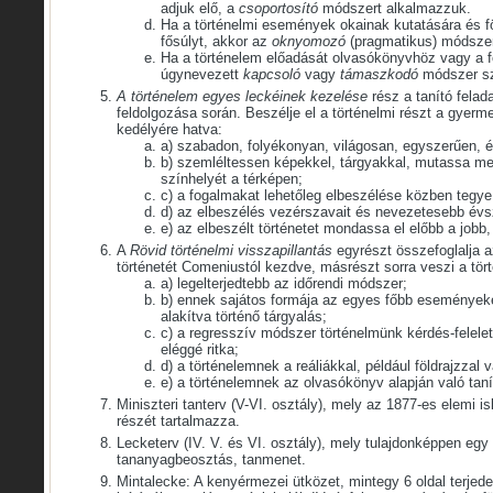
adjuk elő, a
csoportosító
módszert alkalmazzuk.
Ha a történelmi események okainak kutatására és föl
fősúlyt, akkor az
oknyomozó
(pragmatikus) módszer
Ha a történelem előadását olvasókönyvhöz vagy a f
úgynevezett
kapcsoló
vagy
támaszkodó
módszer sze
A történelem egyes leckéinek kezelése
rész a tanító felad
feldolgozása során. Beszélje el a történelmi részt a gyerm
kedélyére hatva:
a) szabadon, folyékonyan, világosan, egyszerűen, él
b) szemléltessen képekkel, tárgyakkal, mutassa m
színhelyét a térképen;
c) a fogalmakat lehetőleg elbeszélése közben tegye
d) az elbeszélés vezérszavait és nevezetesebb évszá
e) az elbeszélt történetet mondassa el előbb a jobb
A
Rövid történelmi visszapillantás
egyrészt összefoglalja az
történetét Comeniustól kezdve, másrészt sorra veszi a tö
a) legelterjedtebb az időrendi módszer;
b) ennek sajátos formája az egyes főbb eseményeke
alakítva történő tárgyalás;
c) a regresszív módszer történelmünk kérdés-felelet
eléggé ritka;
d) a történelemnek a reáliákkal, például földrajzzal
e) a történelemnek az olvasókönyv alapján való taní
Miniszteri tanterv (V-VI. osztály), mely az 1877-es elemi i
részét tartalmazza.
Lecketerv (IV. V. és VI. osztály), mely tulajdonképpen egy
tananyagbeosztás, tanmenet.
Mintalecke: A kenyérmezei ütközet, mintegy 6 oldal terjed