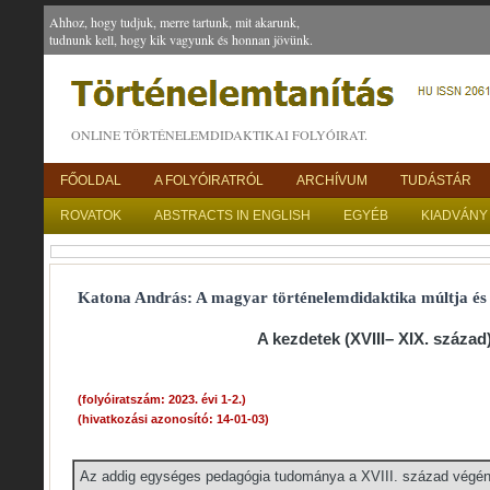
Ahhoz, hogy tudjuk, merre tartunk, mit akarunk,
tudnunk kell, hogy kik vagyunk és honnan jövünk.
ONLINE TÖRTÉNELEMDIDAKTIKAI FOLYÓIRAT.
FŐOLDAL
A FOLYÓIRATRÓL
ARCHÍVUM
TUDÁSTÁR
ROVATOK
ABSTRACTS IN ENGLISH
EGYÉB
KIADVÁNY
Katona András: A magyar történelemdidaktika múltja és j
A kezdetek (XVIII– XIX. század
(folyóiratszám: 2023. évi 1-2.)
(hivatkozási azonosító: 14-01-03)
Az addig egységes pedagógia tudománya a XVIII. század végén