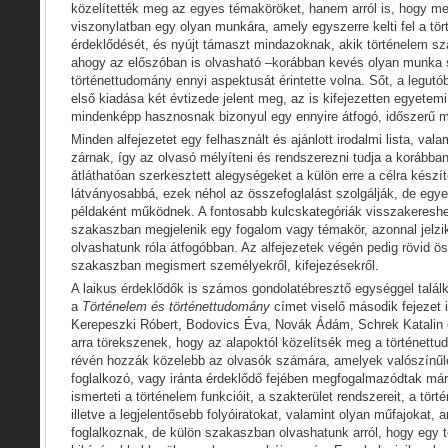
közelítették meg az egyes témaköröket, hanem arról is, hogy m
viszonylatban egy olyan munkára, amely egyszerre kelti fel a tör
érdeklődését, és nyújt támaszt mindazoknak, akik történelem sz
ahogy az előszóban is olvasható –korábban kevés olyan munka s
történettudomány ennyi aspektusát érintette volna. Sőt, a legutób
első kiadása két évtizede jelent meg, az is kifejezetten egyetem
mindenképp hasznosnak bizonyul egy ennyire átfogó, időszerű 
Minden alfejezetet egy felhasznált és ajánlott irodalmi lista, val
zárnak, így az olvasó mélyíteni és rendszerezni tudja a korábban 
átláthatóan szerkesztett alegységeket a külön erre a célra készít
látványosabbá, ezek néhol az összefoglalást szolgálják, de egy
példaként működnek. A fontosabb kulcskategóriák visszakereshe
szakaszban megjelenik egy fogalom vagy témakör, azonnal jelzi
olvashatunk róla átfogóbban. Az alfejezetek végén pedig rövid ös
szakaszban megismert személyekről, kifejezésekről.
A laikus érdeklődők is számos gondolatébresztő egységgel talál
a
Történelem és történettudomány
címet viselő második fejezet 
Kerepeszki Róbert, Bodovics Éva, Novák Ádám, Schrek Katalin 
arra törekszenek, hogy az alapoktól közelítsék meg a történett
révén hozzák közelebb az olvasók számára, amelyek valószínűl
foglalkozó, vagy iránta érdeklődő fejében megfogalmazódtak már.
ismerteti a történelem funkcióit, a szakterület rendszereit, a tör
illetve a legjelentősebb folyóiratokat, valamint olyan műfajokat,
foglalkoznak, de külön szakaszban olvashatunk arról, hogy egy 