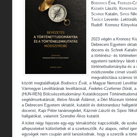
Bodovics
Éva,
Fedeles-C
Kázmér
László,
Kerepeszk
Schrek
Katalin,
Sipos
Nik
Takács
Levente.
Lektorált
Rudolf. Kronosz Könyvkia
2023 végén a Kronosz Ki
Debreceni Egyetem oktat
docens és
Schrek Katalin
a történész- és történele
egyetemi tankönyv látott 
történettudományba és a 
módszereibe
címet viselő 
megvalósítása számos tö
között megtalálhatjuk
Bodovics Évá
t, a Magyar Nemzeti Levéltá
Vármegyei Levéltárának levéltárosát,
Fedeles-Czeferner Dórá
t, 
(HUN-REN) Bölcsészettudományi Kutatóközpont Történettudomá
segédmunkatársát, illetve
Novák Ádám
ot, a Déri Múzeum törté
a Debreceni Egyetem oktatóit, kutatóit és doktorandusz hallgatói
docenst,
Kapi
Péter tanársegédet,
Kázmér László
és
Sipos Nikol
hallgatókat, valamint
Szendrei Ákos
kutatót.
A kötet négy fejezete egy-egy témakörhöz kapcsolódik, de ezeken
alfejezeteket különítettek el a szerkesztők. Az alapos, néhol ige
egységek nem csupán arról tanúskodnak, hogy a szerzők a törté