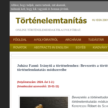
Ahhoz, hogy tudjuk, merre tartunk, mit akarunk,
tudnunk kell, hogy kik vagyunk és honnan jövünk.
ONLINE TÖRTÉNELEMDIDAKTIKAI FOLYÓIRAT.
FŐOLDAL
A FOLYÓIRATRÓL
ARCHÍVUM
TUDÁSTÁR
ROVATOK
ABSTRACTS IN ENGLISH
EGYÉB
KIADVÁNY
Juhász Fanni: Iránytű a történelemhez: Bevezetés a tört
történelemkutatás módszereibe
(folyóiratszám: 2024. évi 1-2.)
(hivatkozási azonosító: 15-01-11)
Bevezetés a történettud
történelemkutatás módsz
Kerepeszki
Róbert és
Sch