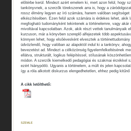
előtérbe kerül. Mindezt azért emelem ki, mert azon felül, hogy
tankönyvnek, a szerzők törekszenek arra is, hogy a záródolgoza
rossz élmény legyen az író számára, hanem valóban segítséget
elkészítésében. Ezen felül azok számára is érdekes lehet, akik 
megfogható tudományként tekintenek a történelemre, vagy akár
mivoltával kapcsolatban. Azok, akik részt vettek tanulmányaik e
kurzuson, már a könyvben szereplő alfejezetek több aspektusáva
könnyen lehet, hogy elsőévesként elvesztek a történettudomány 
üdvözlendő, hogy valóban az alapoktól indul ki a tankönyv, ahog
bevezetést ad. Mindezt a célközönség figyelemfelkeltésének megf
ellátva, strukturált, logikus felépítéssel, stílusának köszönhetőe
módon. A szerzők kiemelkedő pedagógiai és szakmai érzékkel s
ezért hiánypótló. Ugyanis a történelem, a múlt és jelen kapcsola
így a róla alkotott diskurzus elengedhetetlen, ehhez pedig kitűnő
A cikk letölthető:
SZEMLE