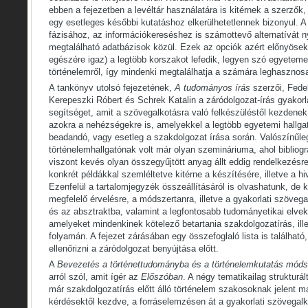
ebben a fejezetben a levéltár használatára is kitérnek a szerzők
egy esetleges későbbi kutatáshoz elkerülhetetlennek bizonyul. 
fázisához, az információkereséshez is számottevő alternatívát n
megtalálható adatbázisok közül. Ezek az opciók azért előnyösek
egészére igaz) a legtöbb korszakot lefedik, legyen szó egyete
történelemről, így mindenki megtalálhatja a számára leghasznos
A tankönyv utolsó fejezetének,
A tudományos írás
szerzői, Fede
Kerepeszki Róbert és Schrek Katalin a záródolgozat-írás gyakorl
segítséget, amit a szövegalkotásra való felkészüléstől kezdenek 
azokra a nehézségekre is, amelyekkel a legtöbb egyetemi hallgat
beadandó, vagy esetleg a szakdolgozat írása során. Valószínűl
történelemhallgatónak volt már olyan szemináriuma, ahol bibliográfi
viszont kevés olyan összegyűjtött anyag állt eddig rendelkezésre
konkrét példákkal szemléltetve kitérne a készítésére, illetve a h
Ezenfelül a tartalomjegyzék összeállításáról is olvashatunk, de 
megfelelő érvelésre, a módszertanra, illetve a gyakorlati szöveg
és az absztraktba, valamint a legfontosabb tudományetikai elvek
amelyeket mindenkinek kötelező betartania szakdolgozatírás, ill
folyamán. A fejezet zárásában egy összefoglaló lista is találhat
ellenőrizni a záródolgozat benyújtása előtt.
A
Bevezetés a történettudományba és a történelemkutatás móds
arról szól, amit ígér az
Előszóban
. A négy tematikailag strukturá
már szakdolgozatírás előtt álló történelem szakosoknak jelent m
kérdésektől kezdve, a forráselemzésen át a gyakorlati szövegal