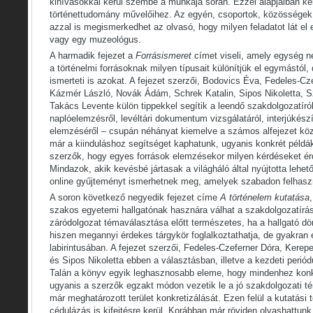
kihívásokkal kerül szembe a munkája során. Ezzel alapjaiban ke
történettudomány művelőihez. Az egyén, csoportok, közösségek 
azzal is megismerkedhet az olvasó, hogy milyen feladatot lát el 
vagy egy muzeológus.
A harmadik fejezet a
Forrásismeret
címet viseli, amely egység 
a történelmi forrásoknak milyen típusait különítjük el egymástól,
ismerteti is azokat. A fejezet szerzői, Bodovics Éva, Fedeles-Cz
Kázmér László, Novák Ádám, Schrek Katalin, Sipos Nikoletta, S
Takács Levente külön tippekkel segítik a leendő szakdolgozatíró
naplóelemzésről, levéltári dokumentum vizsgálatáról, interjúkészí
elemzéséről – csupán néhányat kiemelve a számos alfejezet köz
már a kiinduláshoz segítséget kaphatunk, ugyanis konkrét példá
szerzők, hogy egyes források elemzésekor milyen kérdéseket ér
Mindazok, akik kevésbé jártasak a világháló által nyújtotta leh
online gyűjteményt ismerhetnek meg, amelyek szabadon felhasz
A soron következő negyedik fejezet címe
A történelem kutatása
szakos egyetemi hallgatónak hasznára válhat a szakdolgozatírás
záródolgozat témaválasztása előtt természetes, ha a hallgató dö
hiszen megannyi érdekes tárgykör foglalkoztathatja, de gyakran
labirintusában. A fejezet szerzői, Fedeles-Czeferner Dóra, Kerep
és Sipos Nikoletta ebben a választásban, illetve a kezdeti perió
Talán a könyv egyik leghasznosabb eleme, hogy mindenhez konk
ugyanis a szerzők egzakt módon vezetik le a jó szakdolgozati tém
már meghatározott terület konkretizálását. Ezen felül a kutatási te
cédulázás is kifejtésre kerül. Korábban már röviden olvashattunk 