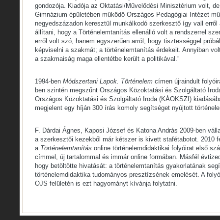
gondozója. Kiadója az Oktatási/Művelődési Minisztérium volt, de 
Gimnázium épületében működő Országos Pedagógiai Intézet műh
negyedszázadon keresztül munkálkodó szerkesztő így vall erről a
állítani, hogy a Történelemtanítás ellenálló volt a rendszerrel 
erről volt szó, hanem egyszerűen arról, hogy tisztességgel próbál
képviselni a szakmát; a történelemtanítás érdekeit. Annyiban vol
a szakmaiság maga ellentétbe került a politikával.”
1994-ben
Módszertani Lapok. Történelem
címen újraindult folyóir
ben szintén megszűnt Országos Közoktatási és Szolgáltató Irod
Országos Közoktatási és Szolgáltató Iroda (KÁOKSZI) kiadásában
megjelent egy híján 300 írás komoly segítséget nyújtott történe
F. Dárdai Ágnes, Kaposi József és Katona András 2009-ben válla
a szerkesztői kezekből már kétszer is kivett stafétabotot. 2010 
a
Történelemtanítás
online történelemdidaktikai folyóirat első s
címmel, új tartalommal és immár online formában. Másfél évtize
hogy betöltötte hivatását: a történelemtanítás gyakorlatának segí
történelemdidaktika tudományos presztízsének emelését. A folyó
OJS felületén is ezt hagyományt kívánja folytatni.