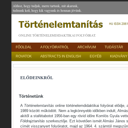
Ahhoz, hogy tudjuk, merre tartunk, mit akarunk,
tudnunk kell, hogy kik vagyunk és honnan jövünk.
ONLINE TÖRTÉNELEMDIDAKTIKAI FOLYÓIRAT.
FŐOLDAL
A FOLYÓIRATRÓL
ARCHÍVUM
TUDÁSTÁR
ROVATOK
ABSTRACTS IN ENGLISH
EGYÉB
KIADVÁNY
ELŐDEINKRŐL
Történetünk
A
Történelemtanítás
online történelemdidaktikai folyóirat elődje,
1989 között működött. Nem a legkönnyebb időkben indult, Almá
akitől a stafétabotot 1956-ban egy rövid időre Komlós Gyula vett
Földrajztanítás
szerkesztője. Ezt követően ismét Almási János s
címét visszanyert folyóiratot, majd az 1964. 4. számtól megszűn