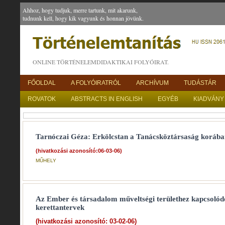
Ahhoz, hogy tudjuk, merre tartunk, mit akarunk,
tudnunk kell, hogy kik vagyunk és honnan jövünk.
ONLINE TÖRTÉNELEMDIDAKTIKAI FOLYÓIRAT.
FŐOLDAL
A FOLYÓIRATRÓL
ARCHÍVUM
TUDÁSTÁR
ROVATOK
ABSTRACTS IN ENGLISH
EGYÉB
KIADVÁNY
Tarnóczai Géza: Erkölcstan a Tanácsköztársaság korába
(hivatkozási azonosító:06-03-06)
MŰHELY
Az Ember és társadalom műveltségi területhez kapcsolód
kerettantervek
(hivatkozási azonosító: 03-02-06)