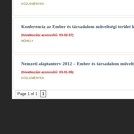
KÖZLEMÉNYEK
Konferencia az Ember és társadalom műveltségi terület k
(hivatkozási azonosító: 03-02-07)
MŰHELY
Nemzeti alaptanterv 2012 – Ember és társadalom művelts
(hivatkozási azonosító: 03-01-05)
KÖZLEMÉNYEK
Page 1 of 1
1