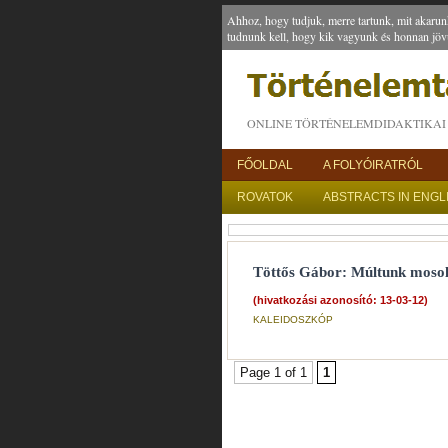
Ahhoz, hogy tudjuk, merre tartunk, mit akarun
tudnunk kell, hogy kik vagyunk és honnan jöv
ONLINE TÖRTÉNELEMDIDAKTIKAI 
FŐOLDAL
A FOLYÓIRATRÓL
ROVATOK
ABSTRACTS IN ENGL
Töttős Gábor: Múltunk mosolya
(hivatkozási azonosító: 13-03-12)
KALEIDOSZKÓP
Page 1 of 1
1