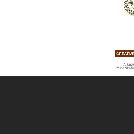
CREATIV
A közr
felhaszná