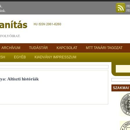
k,
F
ünk.
F
FOLYÓIRAT.
ARCHÍVUM
TUDÁSTÁR
KAPCSOLAT
MTT TANÁRI TAGOZAT
ISH
EGYÉB
KIADVÁNY IMPRESSZUM
: Altiszti históriák
SZAKMAI