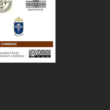
E COMMONS
eadott írások
lásának szabályai