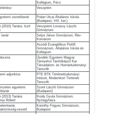
Kollégium, Pécs
örténész
Veszprém
gyetemi vezetőtanár
Práter Utcai Általános Iskola
(Budapest, VIII. ker.)
ó (2010) Tanára: Isztl
Veszprémi Lovassy László
s
Gimnázium
 tanár
Selye János Gimnázium, Rév-
Komárom
Aszódi Evangélikus Petőfi
Gimnázium, Általános Iskola és
Kollégium
 docens
Újvidéki Egyetem Magyar
Tannyelvű Tanítóképző Kar
Társadalom- és Humántudományi
Tanszék
emi adjunktus
PTE BTK Történettudományi
Intézet, Modernkori Történeti
Tanszék
ímzetes egyetemi
Szent László Gimnázium
őtanár
(Budapest)
ó (2013) Tanára:
Krúdy Gyula Gimnázium,
nyi Róbert
Nyíregyháza
nelemtanár,
Karinthy Frigyes Gimnázium,
aközösség-vezető
Budapest