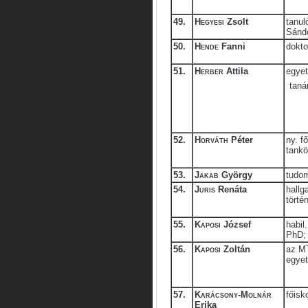
49.
Hegyesi
Zsolt
tanul
Sándo
50.
Hende
Fanni
dokt
51.
Herber
Attila
egyet
taná
52.
Horváth
Péter
ny. f
tankö
53.
Jakab
György
tudo
54.
Juris
Renáta
hallg
törté
55.
Kaposi
József
habil
PhD;
56.
Kaposi
Zoltán
az M
egyet
57.
Karácsony-Molnár
főisk
Erika