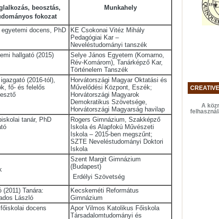
glalkozás, beosztás,
Munkahely
udományos fokozat
. egyetemi docens, PhD
KE Csokonai Vitéz Mihály
Pedagógiai Kar –
Neveléstudományi tanszék
emi hallgató (2015)
Selye János Egyetem (Komarno,
Rév-Komárom), Tanárképző Kar,
Történelem Tanszék
, igazgató (2016-tól),
Horvátországi Magyar Oktatási és
ök, fő- és felelős
Művelődési Központ, Eszék;
CREATIV
esztő
Horvátországi Magyarok
Demokratikus Szövetsége,
A közr
Horvátországi Magyarság havilap
felhaszná
iskolai tanár, PhD
Rogers Gimnázium, Szakképző
ató
Iskola és Alapfokú Művészeti
Iskola – 2015-ben megszűnt;
SZTE Neveléstudományi Doktori
Iskola
Szent Margit Gimnázium
(Budapest)
k
Erdélyi Szövetség
ó (2011) Tanára:
Kecskeméti Református
ados László
Gimnázium
főiskolai docens
Apor Vilmos Katolikus Főiskola
Társadalomtudományi és