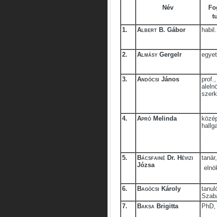
Név
Fo
t
1.
Albert B.
Gábor
habil
2.
Almásy
Gergelr
egyet
3.
Andócsi
János
prof.
aleln
szerk
4.
Apró
Melinda
közép
hallg
5.
Bácsfainé
Dr.
Hévizi
tanár,
Józsa
elnö
6.
Bagócsi
Károly
tanul
Szab
7.
Baksa
Brigitta
PhD, 