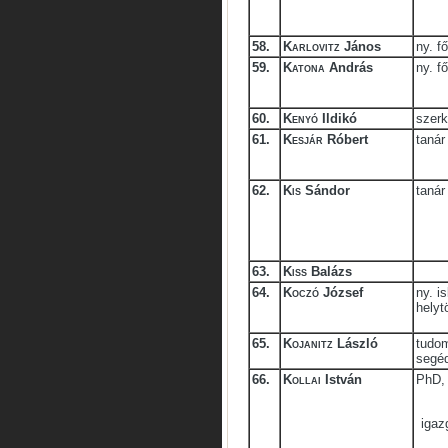
58.
Karlovitz
János
ny. f
59.
Katona
András
ny. f
60.
Kenyó
Ildikó
szerk
61.
Kesjár
Róbert
tanár
62.
Kis
Sándor
tanár
63.
Kiss
Balázs
64.
Koczó
József
ny. i
helyt
65.
Kojanitz
László
tudo
segé
66.
Kollai
István
PhD, 
igaz