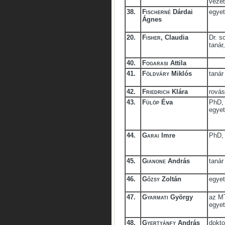
vezet
38.
Fischerné
Dárdai
egyet
Ágnes
20.
Fisher
, Claudia
Dr. s
tanár
40.
Fogarasi
Attila
41.
Földváry
Miklós
tanár
42.
Friedrich
Klára
rovás
43.
Fülöp
Éva
PhD,
egye
44.
Garai
Imre
PhD,
45.
Gianone
András
tanár
46.
Gőzsy
Zoltán
egyet
47.
Gyarmati
György
az MT
egyet
48.
Gyertyánfy
András
dokt