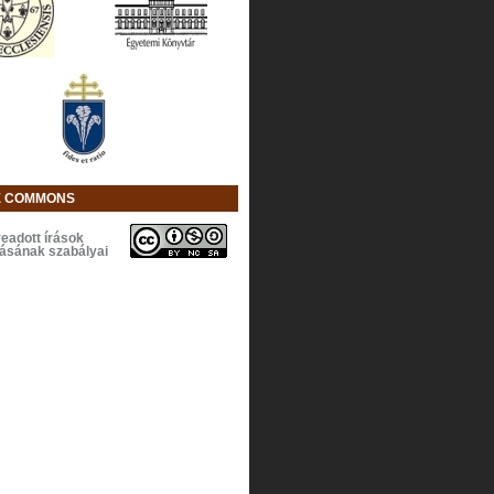
E COMMONS
eadott írások
lásának szabályai