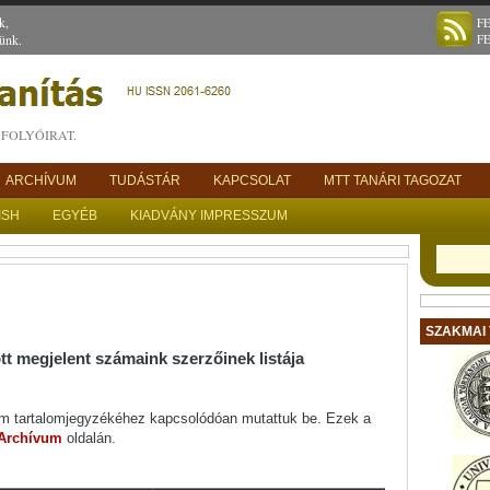
k,
F
ünk.
F
FOLYÓIRAT.
ARCHÍVUM
TUDÁSTÁR
KAPCSOLAT
MTT TANÁRI TAGOZAT
ISH
EGYÉB
KIADVÁNY IMPRESSZUM
SZAKMAI
tt megjelent számaink szerzőinek listája
zám tartalomjegyzékéhez kapcsolódóan mutattuk be. Ezek a
Archívum
oldalán.