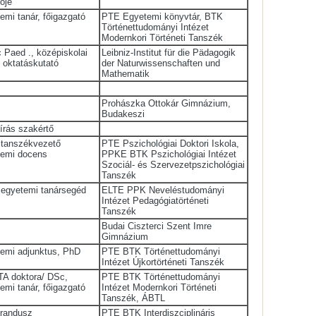
ője
emi tanár, főigazgató
PTE Egyetemi könyvtár, BTK
Történettudományi Intézet
Modernkori Történeti Tanszék
c Paed ., középiskolai
Leibniz-Institut für die Pädagogik
, oktatáskutató
der Naturwissenschaften und
Mathematik
Prohászka Ottokár Gimnázium,
Budakeszi
írás szakértő
 tanszékvezető
PTE Pszichológiai Doktori Iskola,
temi docens
PPKE BTK Pszichológiai Intézet
Szociál- és Szervezetpszichológiai
Tanszék
 egyetemi tanársegéd
ELTE PPK Neveléstudományi
Intézet Pedagógiatörténeti
Tanszék
Budai Ciszterci Szent Imre
Gimnázium
emi adjunktus, PhD
PTE BTK Történettudományi
Intézet Újkortörténeti Tanszék
A doktora/ DSc,
PTE BTK Történettudományi
emi tanár, főigazgató
Intézet Modernkori Történeti
Tanszék, ÁBTL
orandusz
PTE BTK Interdiszciplináris