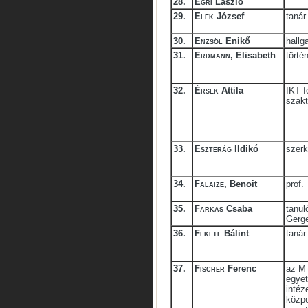
28.
Egri
László
29.
Elek
József
tanár
30.
Enzsöl
Enikő
hallg
31.
Erdmann
, Elisabeth
törté
32.
Érsek
Attila
IKT f
szak
33.
Eszterág
Ildikó
szerk
34.
Falaize
, Benoit
prof.
35.
Farkas
Csaba
tanul
Gerge
36.
Fekete
Bálint
tanár
37.
Fischer
Ferenc
az M
egyet
intéz
közpo