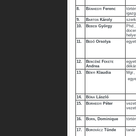
8.
Bánhegyi
Ferenc
törté
igazg
9.
Bartos
Károly
szerk
10.
Bebesi
György
Phd.,
docen
helye
11.
Bedő
Orsolya
egyet
12.
Bencéné Fekete
egyet
Andrea
dékán
13.
Bényi
Klaudia
Mgr.,
egye
14.
Bóna
László
15.
Borhegyi
Péter
vezet
veze
16.
Born
, Dominique
törté
17.
Borovácz
Tünde
tanár