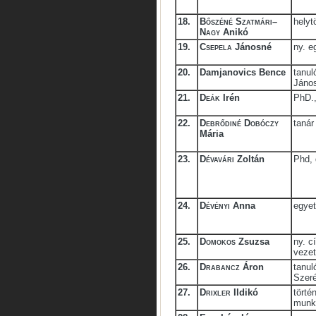
18.
Bőszéné Szatmári–
helyt
Nagy
Anikó
19.
Csepela
Jánosné
ny. e
20.
Damjanovics Bence
tanul
Jáno
21.
Deák
Irén
PhD.,
22.
Debrődiné Dobóczy
tanár
Mária
23.
Dévavári
Zoltán
Phd,
24.
Dévényi
Anna
egyet
25.
Domokos
Zsuzsa
ny. c
vezet
26.
Drabancz
Áron
tanul
Szeré
27.
Drixler
Ildikó
törté
munk