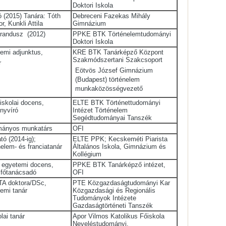
Doktori Iskola
ó (2015) Tanára: Tóth
Debreceni Fazekas Mihály
r, Kunkli Attila
Gimnázium
orandusz (2012)
PPKE BTK Történelemtudományi
Doktori Iskola
emi adjunktus,
KRE BTK Tanárképző Központ
Szakmódszertani Szakcsoport
r
Eötvös József Gimnázium
(Budapest) történelem
munkaközösségvezető
őiskolai docens,
ELTE BTK Történettudományi
nyvíró
Intézet Történelem
Segédtudományai Tanszék
mányos munkatárs
OFI
ató (2014-ig);
ELTE PPK; Kecskeméti Piarista
nelem- és franciatanár
Általános Iskola, Gimnázium és
Kollégium
. egyetemi docens,
PPKE BTK Tanárképző intézet,
 főtanácsadó
OFI
TA doktora/DSc,
PTE Közgazdaságtudományi Kar
emi tanár
Közgazdasági és Regionális
Tudományok Intézete
Gazdaságtörténeti Tanszék
olai tanár
Apor Vilmos Katolikus Főiskola
Neveléstudományi,