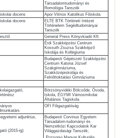
Társadalomtudományi és
Romológia Tanszék
őiskolai docens
Apor Vilmos Katolikus Főiskola
őiskolai docens
ELTE BTK Történeti Intézet
Történelem Segédtudományai
Tanszék
esztő
General Press Könyvkiadó Kft.
Érdi Szakképzési Centrum
Kossuth Zsuzsa Szakképző
Iskolája és Kollégiuma
Budapesti Gépészeti Szakképzési
Centrum Katona József
Szakgimnáziuma,
Szakközépiskolája és
Felnőttoktatási Gimnáziuma
skolaigazgató,
Börzsönyvidéki Bölcsőde, Óvoda,
örténész
Iskola, EGYMI Vámosmikolai
Általános Tagiskola
mányos
OFI Főigazgatóság
dmunkatárs
egyetemi adjunktus,
Budapesti Corvinus Egyetem
Társadalom-tudományi és
Nemzetközi Kapcsolatok Kar
gató (2015-ig)
Világgazdasági Tanszék;
Pozsonyi Magyar Kulturális