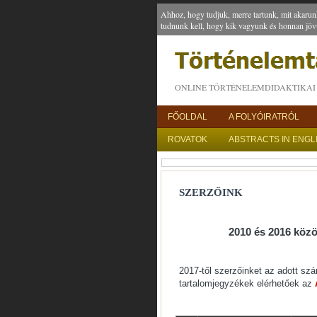
Ahhoz, hogy tudjuk, merre tartunk, mit akarun
tudnunk kell, hogy kik vagyunk és honnan jöv
ONLINE TÖRTÉNELEMDIDAKTIKAI 
FŐOLDAL
A FOLYÓIRATRÓL
ROVATOK
ABSTRACTS IN ENGL
SZERZŐINK
2010 és 2016 közö
2017-től szerzőinket az adott s
tartalomjegyzékek elérhetőek az