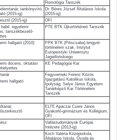
Romológia Tanszék
nelemtanár, tankönyvíró,
Dr. Béres József Általános Iskola
ató (2015-ig)
(2015-ig)
esztő (2015-ig)
OFI
 habil. egyetemi
PTE BTK Újkortörténeti Tanszék
s, tanszékbezető-
ttes
emi hallgató (2010)
PPK BTK (Piliscsaba) lengyel-
történelem szak, Instytut
Europeistyki Uniwersytu
Jagiellońskiego
emi docens, oktatási
KE Pedagógiai Kar
helyettes
 tanár
Fegyverneki Ferenc Közös
Igazgatású Katolikus Iskola,
temi hallgató
Ipolyság; Selye János Egyetem
Tanárképző Kar Történelem
Tanszék
őtanár,
ELTE Apáczai Csere János
tőszerkesztő
Gyakorló-gimnázium és Kollégium,
OFI
nész
Vallástudományok Európai
Intézete (2013-ig)
Koch Valéria Középiskola,
Általános Iskola, Óvoda és