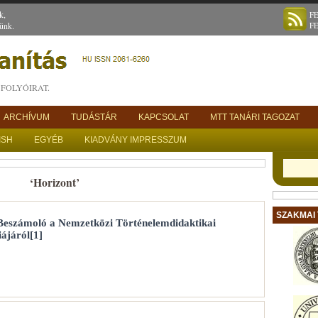
k,
F
ünk.
F
FOLYÓIRAT.
ARCHÍVUM
TUDÁSTÁR
KAPCSOLAT
MTT TANÁRI TAGOZAT
ISH
EGYÉB
KIADVÁNY IMPRESSZUM
‘Horizont’
SZAKMAI
 Beszámoló a Nemzetközi Történelemdidaktikai
ájáról[1]