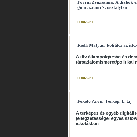
Forrai Zsuzsanna: A diákok e
gimnáziumi 7. osztályban
HORIZONT
Rédli Mátyás: Politika az isk
Aktív állampolgárság és dem
társadalomismeret/politikai 
HORIZONT
Fekete Áron: Térkép, E-táj
A térképes és egyéb digitáli
jellegzetességei egyes szlo
iskolákban