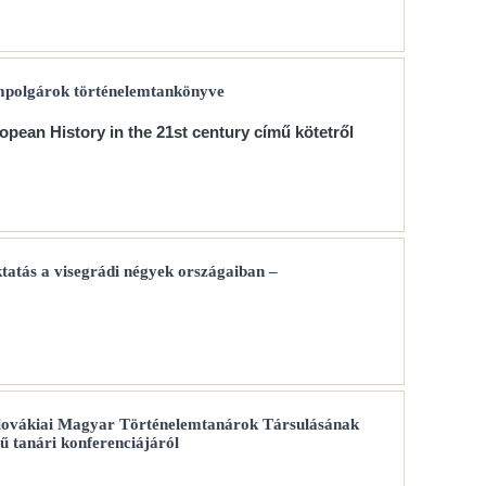
mpolgárok történelemtankönyve
pean History in the 21st century című kötetről
tatás a visegrádi négyek országaiban –
lovákiai Magyar Történelemtanárok Társulásának
ű tanári konferenciájáról