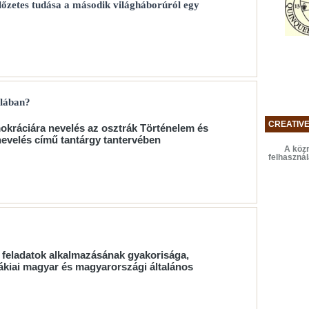
lőzetes tudása a második világháborúról egy
olában?
CREATIV
okráciára nevelés az osztrák Történelem és
nevelés című tantárgy tantervében
A közr
felhaszná
s feladatok alkalmazásának gyakorisága,
vákiai magyar és magyarországi általános