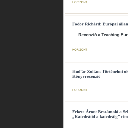
HORIZONT
Fodor Richárd: Európai álla
Recenzió a Teaching Euro
HORIZONT
Hud’ár Zoltán: Történelmi ok
Könyvrecenzió
HORIZONT
Fekete Áron: Beszámoló a Sz
„Katedrától a katedráig” cím