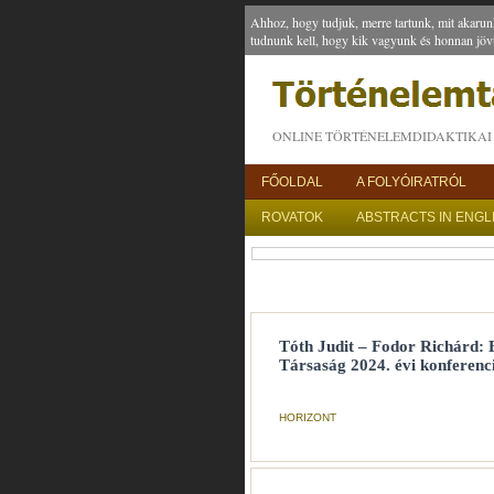
Ahhoz, hogy tudjuk, merre tartunk, mit akarun
tudnunk kell, hogy kik vagyunk és honnan jöv
ONLINE TÖRTÉNELEMDIDAKTIKAI 
FŐOLDAL
A FOLYÓIRATRÓL
ROVATOK
ABSTRACTS IN ENGL
Tóth Judit – Fodor Richárd:
Társaság 2024. évi konferenci
HORIZONT