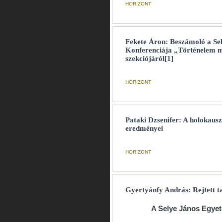
HORIZONT
Fekete Áron: Beszámoló a Se
Konferenciája „Történelem mi
szekciójáról[1]
HORIZONT
Pataki Dzsenifer: A holokausz
eredményei
HORIZONT
Gyertyánfy András: Rejtett t
A Selye János Egyet