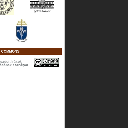
E COMMONS
eadott írások
lásának szabályai