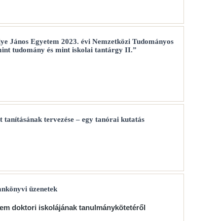
lye János Egyetem 2023. évi Nemzetközi Tudományos
nt tudomány és mint iskolai tantárgy II.”
t tanításának tervezése – egy tanórai kutatás
ankönyvi üzenetek
em doktori iskolájának tanulmánykötetéről