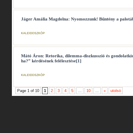
Jáger Amália Magdolna: Nyomozzunk! Bűntény a palotá
KALEIDOSZKÓP
Mátó Áron: Retorika, dilemma-diszkusszió és gondolatkísé
ha?” kérdésének felélesztése[1]
KALEIDOSZKÓP
Page 1 of 10
1
2
3
4
5
...
10
...
»
utolsó