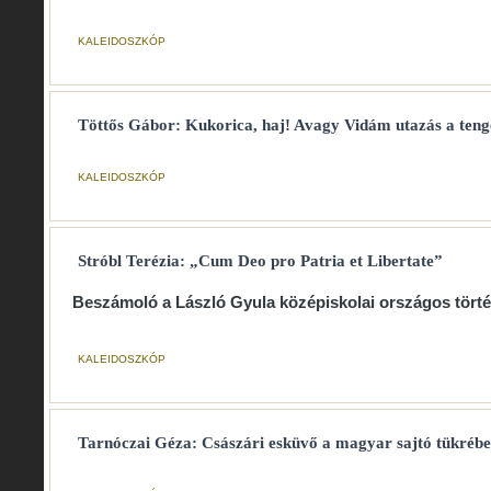
KALEIDOSZKÓP
Töttős Gábor: Kukorica, haj! Avagy Vidám utazás a tenge
KALEIDOSZKÓP
Stróbl Terézia: „Cum Deo pro Patria et Libertate”
Beszámoló a László Gyula középiskolai országos tört
KALEIDOSZKÓP
Tarnóczai Géza: Császári esküvő a magyar sajtó tükréb