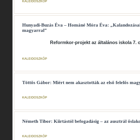
KALEIDOSZKÓP
Hunyadi-Buzás Éva – Hománé Móra Éva: „Kalandozásai
magyarral”
Reformkor-projekt az általános iskola 7. 
KALEIDOSZKÓP
Töttős Gábor: Miért nem akasztották az első felelős mag
KALEIDOSZKÓP
Németh Tibor: Kiirtástól befogadásig – az ausztrál őslak
KALEIDOSZKÓP