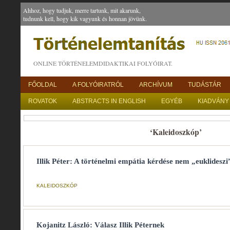
Ahhoz, hogy tudjuk, merre tartunk, mit akarunk,
tudnunk kell, hogy kik vagyunk és honnan jövünk.
ONLINE TÖRTÉNELEMDIDAKTIKAI FOLYÓIRAT.
FŐOLDAL
A FOLYÓIRATRÓL
ARCHÍVUM
TUDÁSTÁR
ROVATOK
ABSTRACTS IN ENGLISH
EGYÉB
KIADVÁNY
‘Kaleidoszkóp’
Illik Péter: A történelmi empátia kérdése nem „euklides
KALEIDOSZKÓP
Kojanitz László: Válasz Illik Péternek