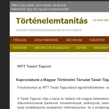
Ahhoz, hogy tudjuk, merre tartunk, mit akarunk,
tudnunk kell, hogy kik vagyunk és honnan jövünk.
ONLINE TÖRTÉNELEMDIDAKTIKAI FOLYÓIRAT.
FŐOLDAL
A FOLYÓIRATRÓL
ARCHÍVUM
TUDÁSTÁR
ROVATOK
ABSTRACTS IN ENGLISH
EGYÉB
KIADVÁNY
MTT Tanári Tagozat
Kapcsolatunk a Magyar Történelmi Társulat Tanári Tag
Folyóiratunkat az MTT Tanári Tagozatával együttműködésben ad
A Tanári Tagozat célja a hazai és határon túli magyar történele
dokumentumainak (tantervek, követelmények, tankönyvek, tane
tanár továbbképzési programok) véleményezése, és a mindennapi