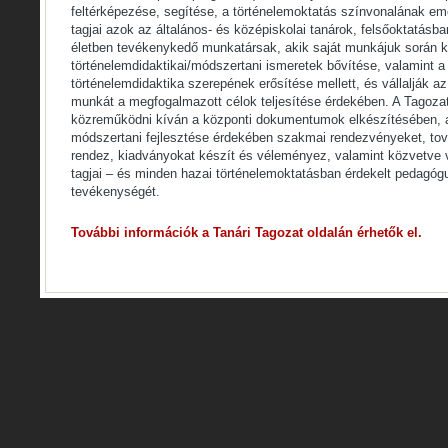
feltérképezése, segítése, a történelemoktatás színvonalának e
tagjai azok az általános- és középiskolai tanárok, felsőoktatás
életben tevékenykedő munkatársak, akik saját munkájuk során k
történelemdidaktikai/módszertani ismeretek bővítése, valamint a
történelemdidaktika szerepének erősítése mellett, és vállalják a
munkát a megfogalmazott célok teljesítése érdekében. A Tagozat
közreműködni kíván a központi dokumentumok elkészítésében, a
módszertani fejlesztése érdekében szakmai rendezvényeket, to
rendez, kiadványokat készít és véleményez, valamint közvetve 
tagjai – és minden hazai történelemoktatásban érdekelt pedagóg
tevékenységét.
További információk a Tanári Tagozat oldalán érhetők el.