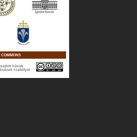
E COMMONS
eadott írások
lásának szabályai