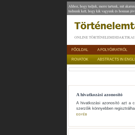
Ahhoz, hogy tudjuk, merre tartunk, mit akarun
tudnunk kell, hogy kik vagyunk és honnan jöv
ONLINE TÖRTÉNELEMDIDAKTIKAI 
FŐOLDAL
A FOLYÓIRATRÓL
ROVATOK
ABSTRACTS IN ENGL
A hivatkozási azonosító
A hivatkozási azonosító azt a cé
szerzőik könnyebben regisztrálh
EGYÉB