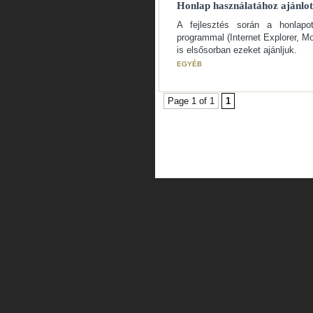
Honlap használatához ajánlo
A fejlesztés során a honlapo
programmal (Internet Explorer, Mo
is elsősorban ezeket ajánljuk.
EGYÉB
Page 1 of 1
1