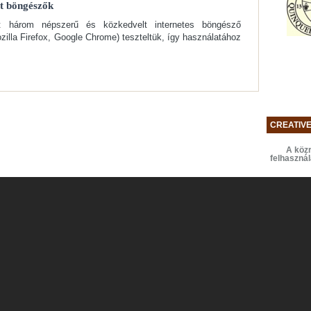
tt böngészők
t három népszerű és közkedvelt internetes böngésző
zilla Firefox, Google Chrome) teszteltük, így használatához
CREATIV
A közr
felhaszná