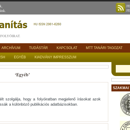
k,
F
ünk.
F
FOLYÓIRAT.
ARCHÍVUM
TUDÁSTÁR
KAPCSOLAT
MTT TANÁRI TAGOZAT
ISH
EGYÉB
KIADVÁNY IMPRESSZUM
‘Egyéb’
SZAKMAI
lt szolgálja, hogy a folyóiratban megjelenő írásokat azok
assák a különböző publikációs adatbázisokban.