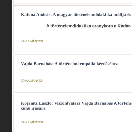
Katona András: A magyar történelemdidaktika múltja és j
A történelemdidaktika aranykora a Kádár
TANULMÁNYOK
Vajda Barnabás: A történelmi empátia kérdéséhez
TANULMÁNYOK
Kojanitz László: Viszontválasz Vajda Barnabás A történ
című írására
TANULMÁNYOK