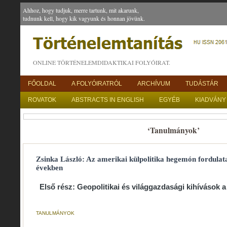
Ahhoz, hogy tudjuk, merre tartunk, mit akarunk,
tudnunk kell, hogy kik vagyunk és honnan jövünk.
ONLINE TÖRTÉNELEMDIDAKTIKAI FOLYÓIRAT.
FŐOLDAL
A FOLYÓIRATRÓL
ARCHÍVUM
TUDÁSTÁR
ROVATOK
ABSTRACTS IN ENGLISH
EGYÉB
KIADVÁNY
‘Tanulmányok’
Zsinka László: Az amerikai külpolitika hegemón fordula
években
Első rész: Geopolitikai és világgazdasági kihívások a
TANULMÁNYOK