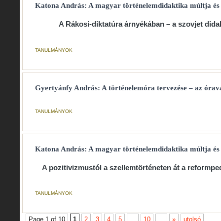
Katona András: A magyar történelemdidaktika múltja és j
A Rákosi-diktatúra árnyékában – a szovjet did
TANULMÁNYOK
Gyertyánfy András: A történelemóra tervezése – az órav
TANULMÁNYOK
Katona András: A magyar történelemdidaktika múltja és je
A pozitivizmustól a szellemtörténeten át a reformp
TANULMÁNYOK
Page 1 of 10
1
2
3
4
5
...
10
...
»
utolsó