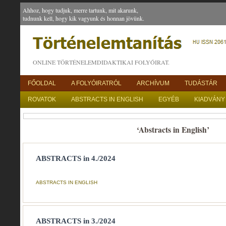
Ahhoz, hogy tudjuk, merre tartunk, mit akarunk,
tudnunk kell, hogy kik vagyunk és honnan jövünk.
ONLINE TÖRTÉNELEMDIDAKTIKAI FOLYÓIRAT.
FŐOLDAL
A FOLYÓIRATRÓL
ARCHÍVUM
TUDÁSTÁR
ROVATOK
ABSTRACTS IN ENGLISH
EGYÉB
KIADVÁNY
‘Abstracts in English’
ABSTRACTS in 4./2024
ABSTRACTS IN ENGLISH
ABSTRACTS in 3./2024