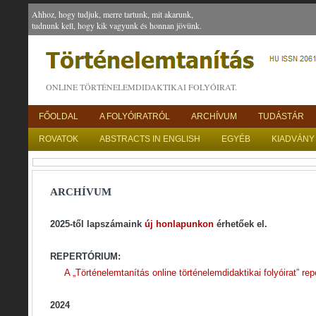
Ahhoz, hogy tudjuk, merre tartunk, mit akarunk,
tudnunk kell, hogy kik vagyunk és honnan jövünk.
ONLINE TÖRTÉNELEMDIDAKTIKAI FOLYÓIRAT.
FŐOLDAL
A FOLYÓIRATRÓL
ARCHÍVUM
TUDÁSTÁR
ROVATOK
ABSTRACTS IN ENGLISH
EGYÉB
KIADVÁNY
ARCHÍVUM
2025-től lapszámaink
új honlapunkon
érhetőek el.
REPERTÓRIUM:
A „Történelemtanítás online történelemdidaktikai folyóirat” re
2024