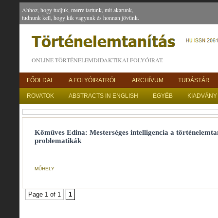
Ahhoz, hogy tudjuk, merre tartunk, mit akarunk,
tudnunk kell, hogy kik vagyunk és honnan jövünk.
ONLINE TÖRTÉNELEMDIDAKTIKAI FOLYÓIRAT.
FŐOLDAL
A FOLYÓIRATRÓL
ARCHÍVUM
TUDÁSTÁR
ROVATOK
ABSTRACTS IN ENGLISH
EGYÉB
KIADVÁNY
Kőműves Edina: Mesterséges intelligencia a történelemtan
problematikák
MŰHELY
Page 1 of 1
1