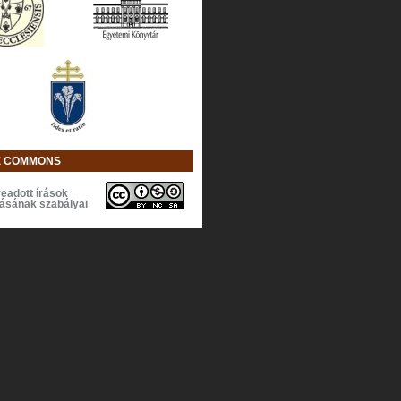
E COMMONS
eadott írások
lásának szabályai