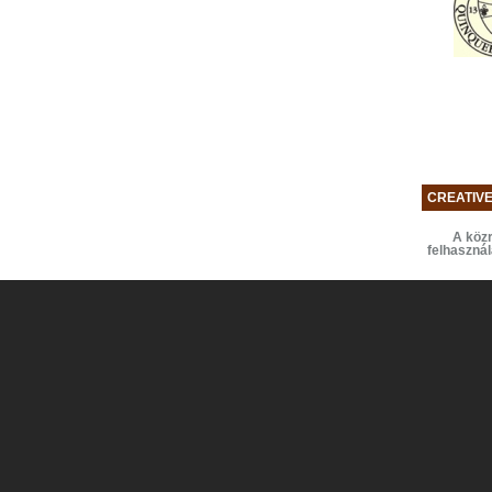
CREATIV
A közr
felhaszná