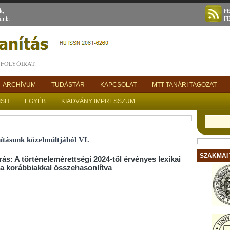
k,
F
ünk.
F
FOLYÓIRAT.
ARCHÍVUM
TUDÁSTÁR
KAPCSOLAT
MTT TANÁRI TAGOZAT
ISH
EGYÉB
KIADVÁNY IMPRESSZUM
ításunk közelmúltjából VI.
SZAKMAI
s: A történelemérettségi 2024-től érvényes lexikai
a korábbiakkal összehasonlítva