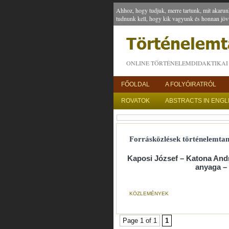
Ahhoz, hogy tudjuk, merre tartunk, mit akarun
tudnunk kell, hogy kik vagyunk és honnan jöv
ONLINE TÖRTÉNELEMDIDAKTIKAI 
FŐOLDAL
A FOLYÓIRATRÓL
ROVATOK
ABSTRACTS IN ENGL
Forrásközlések történelemtan
Kaposi József – Katona Andrá
anyaga – 
KÖZLEMÉNYEK
Page 1 of 1
1