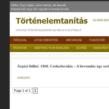
Ahhoz, hogy tudjuk, merre tartunk, mit akarunk,
tudnunk kell, hogy kik vagyunk és honnan jövünk.
ONLINE TÖRTÉNELEMDIDAKTIKAI FOLYÓIRAT.
FŐOLDAL
A FOLYÓIRATRÓL
ARCHÍVUM
TUDÁSTÁR
ROVATOK
ABSTRACTS IN ENGLISH
EGYÉB
KIADVÁNY
Árpási Ildikó: 1968. Csehszlovákia – A bevonulás egy sor
HORIZONT
Page 1 of 1
1