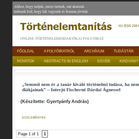
Ahhoz, hogy tudjuk, merre tartunk, mit akarunk,
tudnunk kell, hogy kik vagyunk és honnan jövünk.
ONLINE TÖRTÉNELEMDIDAKTIKAI FOLYÓIRAT.
FŐOLDAL
A FOLYÓIRATRÓL
ARCHÍVUM
TUDÁSTÁR
ROVATOK
ABSTRACTS IN ENGLISH
EGYÉB
KIADVÁNY
„Semmit nem ér a tanár kiváló történelmi tudása, ha nem
diákjainak” – Interjú Fischerné Dárdai Ágnessel
(Készítette: Gyertyánfy András)
KÖZLEMÉNYEK
Page 1 of 1
1